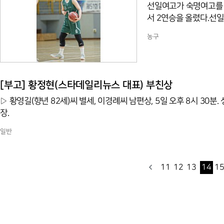
선일여고가 숙명여고를 
서 2연승을 올렸다.선
여고부 경기에서 숙명여고
농구
힘입어 57-53으로 승
왕중왕중 진출이 유력해
린 여수화양고와의 경기에
다.◇5일 전적▲남고부김
[부고] 황정현(스타데일리뉴스 대표) 부친상
부산
▷ 황영길(향년 82세)씨 별세, 이경례씨 남편상, 5일 오후 8시 30분
장.
일반
11
12
13
14
1