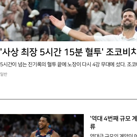
'사상 최장 5시간 15분 혈투' 조코비
일반
'역대 4번째 규모 
류
역대급 규모의 계약이 