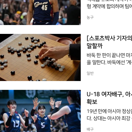
형 계약에 합의하며 팀에
간 최대 2억7천300
농구
이 계약에는 마지막 시즌
플레이어 옵션이 포함됐
번 계약은 총액 기준으로
[스포츠박사 기자의 스포츠용어 산
치의 2억7천600만 달
말할까
의 가드
바둑 한 판이 끝나면 마지
을 말한다. 바둑에선 ‘
'셀 계(計)'와 '집 가(家)'를 쓴
일반
'사람'이나 '전문가'의 
오해하기 쉽다. 그러나 
해하는 것이 맞다. '계
U-18 여자배구, 
서는 '계산하다', '채점
확보
19년 만에 아시아 정상
다. 상대는 아시아 최강
26 U-18 아시아여자배
배구