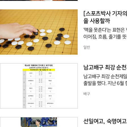
러 히로 등 4명의 선수
A 규정에 따라 7일에야
[스포츠박사 기자의 
을 사용할까
‘맥을 못춘다’는 표현은
이어짐, 흐름, 줄기를 
에 보이지 않지만 사물의
일반
‘산맥(山脈)‘, ’수맥(水脈)
’정맥(正脈)‘, ’명맥(
은 하나하나 떨어져 있
남고배구 최강 순천
흐름을 형성한다. 좋은 
남고배구 최강 순천제일
출발을 했다. 지난 6월
터에서 열린 대회 18
배구
아 성지고를 세트스코어 3-
또 한국중고배구 2차 
를 상대로 3-0(25-14
선일여고, 숙명여고