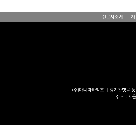
신문사소개
채
(주)마니아타임즈 ㅣ정기간행물 등록번
주소 : 서울