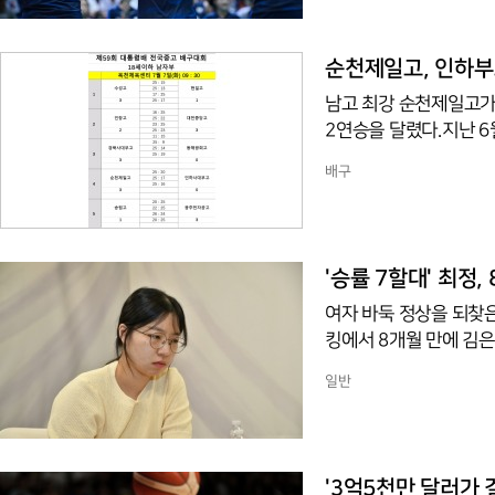
으로 완패했다.1세트는 
로 뒤집었으나, 23-2
으로 기울었다. 2세트에
순천제일고, 인하부
점해 세트를 헌납했다. 
남고 최강 순천제일고가
렷했다. 박서
2연승을 달렸다.지난 
육센터에서 열린 대회 1
배구
격력을 앞세워 인하부고를 
천제일고는 예선 2연승
됐다.B조에서는 수성고가 현
하고 2연승으로 조 선두
'승률 7할대' 최정,
여자 바둑 정상을 되찾은
킹에서 8개월 만에 김은
다는 전망이 우세했다.
일반
라는 예측이 지배적이었다
굳혔다고 보긴 이르지만
은 27승 8패, 올해 승률
김은지(0.655)를 크
'3억5천만 달러가 