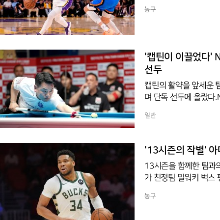
00만 달러(약 428억
농구
가 응하지 않은 것으로 
'캡틴이 이끌었다' NH농협
선두
캡틴의 활약을 앞세운 
며 단독 선두에 올랐다
은행 PBA 팀리그 광명
일반
어 4-1로 제압했다.
를 제치고 순위표 최상
남자 복식에서 오태준과
'13시즌의 작별' 
스코어 1-1로 맞선 3
13시즌을 함께한 팀과
리
가 친정팀 밀워키 벅스 
디어 동영상을 통해 밀
농구
이 지금의 자신을 만들
이드를 통해 성사됐다.