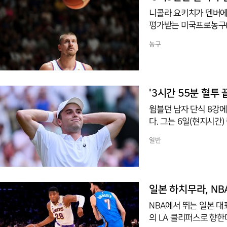
니콜라 요키치가 덴버에
평가받는 미국프로농구(
장 계약 체결은 내년 
농구
열린 국제농구연맹(FI
이 말했다고 7일(한국시
완성하며 세르비아의 94
명히 했다.계약을 서두르
'3시간 55분 혈투
윔블던 남자 단식 8강에
다. 그는 6일(현지시간
420만 파운드) 16강
일반
-2(7-5 3-6 4-6 6
이후 윔블던 남자 단식 
2회전에 불과했다. 오픈
단식 8강에 진출한 첫
일본 하치무라, N
NBA에서 뛰는 일본 대
의 LA 클리퍼스로 향한