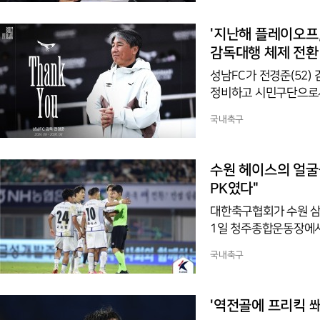
고, 선수와 지도자, 심
투표를 보장한다는 내용이
'지난해 플레이오프,
감독대행 체제 전환
성남FC가 전경준(52)
정비하고 시민구단으로서
계약 종료를 결정했다고
국내축구
팀을 빠르게 정비하기 
에도 신속히 착수하겠다
를 거쳐 K리그 전남 드
수원 헤이스의 얼굴을
성남 지휘봉을 잡았다.성
PK였다"
대한축구협회가 수원 삼
1일 청주종합운동장에서 
판정을 두고 4일 심판
국내축구
다. 헤이스가 페널티지
이스의 안면부를 가격했
고 온 필드 리뷰를 권고
'역전골에 프리킥 쐐
며 무모할 경우 경고 