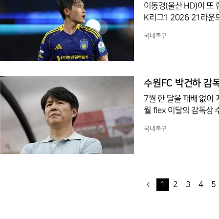
이동경(울산 HD)이 또
K리그1 2026 21라
속이며, 3라운드까지 포
국내축구
축구경기장에서 열린 F
견인했다.두 골 모두 결
게 마무리해 역전골을 
는 부천FC가 이름을 올
수원FC 박건하 감독
다.
7월 한 달을 패배 없이
월 flex 이달의 감독
는 3승 1무였다. 16라
국내축구
8라운드 서울 이랜드전 2
4실점으로 공수 균형을 
월 수원 삼성 사령탑 시절
업 플렉스(flex)가 
1
2
3
4
5