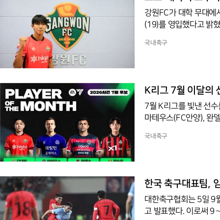
신에게 국제 무대 경험
강원FC가 대학 무대에
(19)를 영입했다고 밝혔
수원고 시절 주축으로 
국내축구
올해 연세대 진학 후에는
-17) 대표팀 훈련에도
장해 팀에 꼭 필요한 선
K리그 7월 이달의 
7월 K리그를 빛낸 선수
마테우스(FC안양), 완
선수상 팬 투표에 들어
국내축구
18~20라운드 세 경기
(MVP) 1회, 베스트
전 경기에 나서 3골 2
끌었다. 김대원은 강원 
한국 축구대표팀, 임
MVP
대한축구협회는 5일 9
고 발표했다. 이로써 9