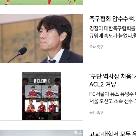
반 교체 투입돼 두 골을
니 사이에서 태어난 카
아프리카공화국과의 조별
축구협회 압수수색..
드컵 출전은 그가 처음이
경찰이 대한축구협회를 
규명에 속도가 붙었다.
시선은 다른 곳을 향한
국내축구
다.7일 연합뉴스 취재
사무실 등을 압수수색해 
회에 추천하는 전력강화
협회가 홍 전 감독을 1
'구단 역사상 처음'
ACL2 겨냥
FC서울이 유스 유망주 
서울 오산고 소속 선수 
구단 역사상 처음으로,
국내축구
산고의 성적이 배경이 됐
챔피언스컵, K리그 U-
아시아축구연맹(AFC) 
고교·대학서 모두 우