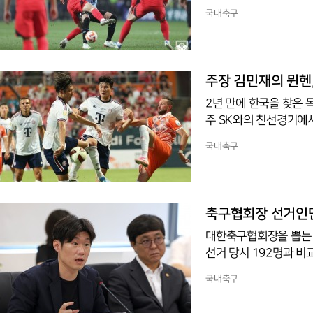
추석 연휴를 앞둔 9월 2
국내축구
일에는 베네수엘라, 6일
감독이 물러난 한국은 임
2위인 한국보다 앞서 있
개국 가운데 아르헨티나
주장 김민재의 뮌헨, 
2강
2년 만에 한국을 찾은 
주 SK와의 친선경기에
에서 열린 제주와의 아우
국내축구
구협회(DFB) 포칼 2
자랑하는 뮌헨은 2024
을 2-1로 꺾었던 뮌헨
중미 월드컵 준결승에 올
축구협회장 선거인단 
대한축구협회장을 뽑는 
선거 당시 192명과 비
열고 선거인단 구성 권
국내축구
체육회장 선거인단 개편
설명했다.권고안의 축은