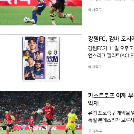
경기장에서 열린 AT마
국내축구
는 사실상 이강인을 위
북적였고, 그의 영문 이름
기장에는 5만78명이 
손을 흔들며 등장하자 
강원FC, 감바 오사카
강원FC가 11일 오후 7
언스리그 엘리트(ACLE
격 대회인 AFC 챔피언
국내축구
나선 지난 시즌 ACLE
그 5위로 이번 출전권을
누 호날두의 소속팀 알나
와 레즈를 4-3으로 이
카스트로프 어깨 부상
반등을 노린다. 김대
악재
유럽 프로축구 개막을 
독일 분데스리가 보루시
어팀 로타흐-에게른과의
국내축구