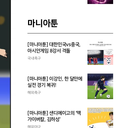
마니아툰
[마니아툰] 대한민국vs중국,
아시안게임 8강서 격돌
국내축구
[마니아툰] 이강인, 한 달만에
실전 경기 복귀!
해외축구
[마니아툰] 샌디에이고의 '맥
가이버칼, 김하성'
해외야구