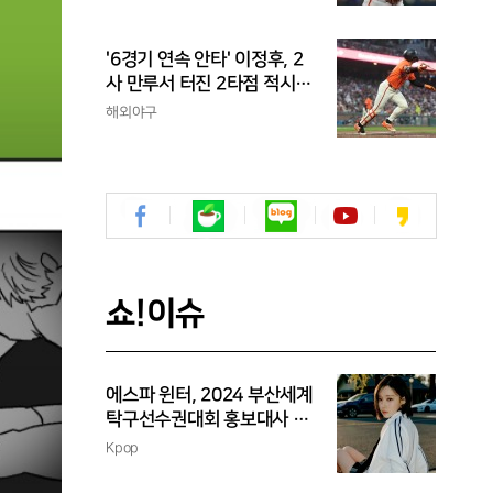
정후는?
'6경기 연속 안타' 이정후, 2
사 만루서 터진 2타점 적시
타...타율 0.303
해외야구
쇼!이슈
에스파 윈터, 2024 부산세계
탁구선수권대회 홍보대사 위
촉
Kpop