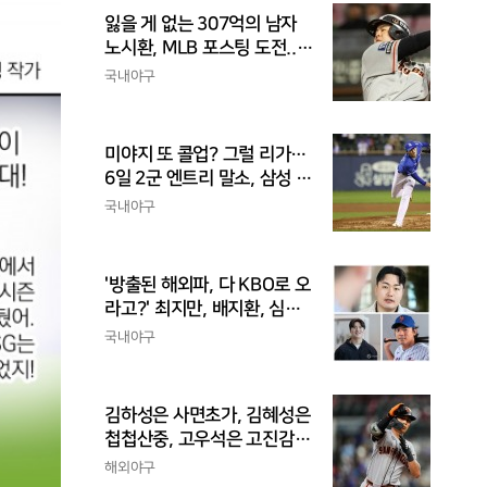
잃을 게 없는 307억의 남자
노시환, MLB 포스팅 도전...
시장 평가는 의외일 수 있어
국내야구
미야지 또 콜업? 그럴 리가…
6일 2군 엔트리 말소, 삼성 새
아시아쿼터 찾았나
국내야구
'방출된 해외파, 다 KBO로 오
라고?' 최지만, 배지환, 심준
석의 엇갈린 거취와 현실
국내야구
김하성은 사면초가, 김혜성은
첩첩산중, 고우석은 고진감
래, 송성문은 무난지경... 이
해외야구