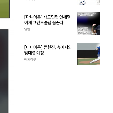
[마니아툰] 배드민턴 안세영,
이제 그랜드슬램 꿈꾼다
일반
[마니아툰] 류현진, 슈어저와
맞대결 예정
해외야구