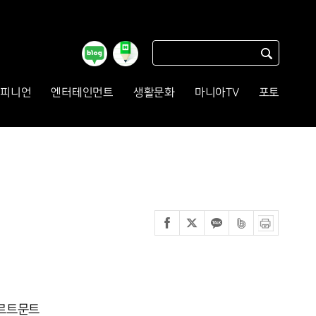
피니언
엔터테인먼트
생활문화
마니아TV
포토
도르트문트