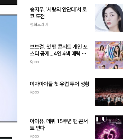
송지우, ‘사랑의 안단테’서 로
코 도전
영화드라마
브브걸, 첫 팬 콘서트 개인 포
스터 공개...4인 4색 매력 발
산
Kpop
여자아이들 첫 유럽 투어 성황
Kpop
아이유, 데뷔 15주년 팬 콘서
트 연다
Kpop