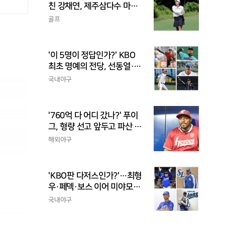
친 강채연, 제주삼다수 마스
터스 2R 단독 선두
골프
'이 5명이 정답인가?' KBO
최초 명예의 전당, 선동열·최
동원·이승엽·송진우·김응용
국내야구
을 둘러싼 논쟁
'760억 다 어디 갔나?' 푸이
그, 형량 선고 앞두고 파산 신
청
해외야구
'KBO판 다저스인가?'…최형
우·페덱·보스 이어 미야모리
까지, 삼성의 '스펙 만렙' 승부
국내야구
수