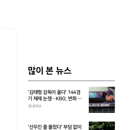
많이 본 뉴스
'김태형 감독이 옳다' 144경
기 체제 논쟁…KBO, 변화 고
민해야, 환경에 맞는 경기 수
국내야구
가 바람직
'선두인 줄 몰랐다' 부담 없이