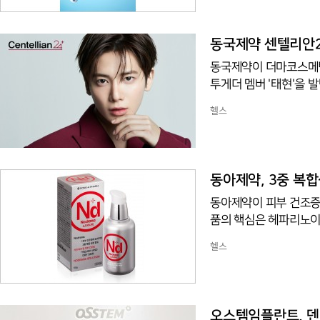
도움을 주는 비타민B군,
로 개선' 기능성을 인
고려했다.정제 2정과 액
동국제약 센텔리안2
동국제약이 더마코스메틱
투게더 멤버 '태현'을
'건강한 피부 자신감'
헬스
모로우바이투게더의 영향
는 비주얼 필름은 브랜드
강렬한 눈빛과 세련된 
벌 앰배서더로 함께하게
동아제약, 3중 복합
동아제약이 피부 건조증
품의 핵심은 헤파리노이
장벽 기능 개선, 자극 
헬스
쉐어버터, 스쿠알란, 천
가 빠른 세럼 타입으로,
케어 후 1일 1회 이상
"동아제약 피부연구소 기
오스템임플란트, 덴탈