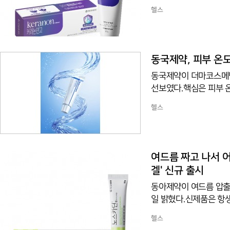
공에 각질이 쌓여 오돌
헬스
수분 농도를 높여 두꺼워
케어 구조다. 덱스판테놀
로 유효 성분의 밀폐력을
국에서 구매할 수 있다
동국제약, 피부 온도
동국제약이 더마코스메틱
선보였다.핵심은 피부 온
자외선·난방열 등 일상 
헬스
트러블로 이어질 수 있
성분 '하이드라-TECA
터지며 수분감을 전달하
에 잡아준다. 카페인·녹
여드름 짜고 나서 어
겔' 신규 출시
동아제약이 여드름 압출 
일 밝혔다.신제품은 항
드름균에 항균 효과를 
헬스
알로에베라겔을 더해 압출