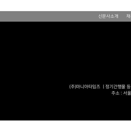
신문사소개
채
(주)마니아타임즈 ㅣ정기간행물 등록번
주소 : 서울