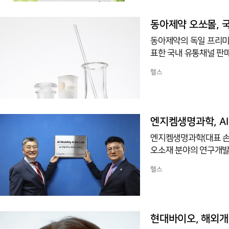
위생적인 튜브 포장을 
좁쌀여드름용 '애크린 겔'
동아제약 오쏘몰, 
용 '노스카나겔'까지 전
동아제약의 독일 프리미엄
표한 국내 유통채널 판
결과를 통해 오쏘몰이 
헬스
에서 '진짜 국내 1위 
은 즉각적인 에너지 부스
무리가 가는 것이 아니냐
의약품이 아닌 식생활로
엔지켐생명과학, AI
엔지켐생명과학(대표 손기
오소재 분야의 연구개발 
국립한국교통대학교에 4
헬스
대학교는 지난 2024년
며, 이를 실천하기 위해 
립한국교통대학교는 19
이차전지, 바이오 분야에
현대바이오, 해외개
생명