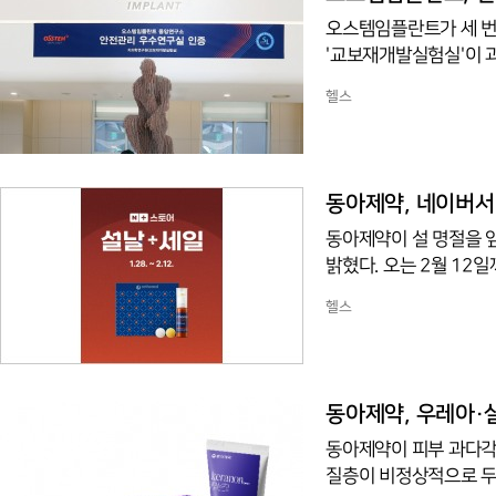
오스템임플란트가 세 번
'교보재개발실험실'이 
일 밝혔다.이 인증제는 
헬스
경 시스템, 활동 수준,
플란트는 지난해 피로실
최초 타이틀을 따낸 데
까운 실습 모형과 환경
동아제약, 네이버서 
동아제약이 설 명절을 
밝혔다. 오는 2월 12일
2% 할인가에 선보이며
헬스
농축 액상과 14종 미량
매 시 네이버 단독 기프
mg에 엘라스틴·비오틴
선보인다.올리비바와 비
동아제약, 우레아·살
동아제약이 피부 과다각
질층이 비정상적으로 두