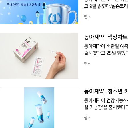
고 9일 밝혔다.닐슨코리
처를 대상으로 집계한 
헬스
기록했다.조르단은 18
아제약이 2010년부터 
이 꼽힌다. 어린이의 
동아제약, 색상차트
능하도록 설계했다.대표 
동아제약이 배란일 예측
출시했다고 25일 밝혔
대비 발색 농도를 비교
헬스
있어 소비자가 결과를 
기 위해 '색상차트'를 
으로 판독할 수 있다. 
역량을 바탕으로 판독의
동아제약, 청소년 키
동아제약이 건강기능식품
셜 키성장'을 출시했다
인정받은 유산균발효굴추
헬스
신장이 0.87cm 추가