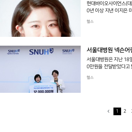
현대바이오사이언스(대표
0년 이상 지낸 이지은
신임 상무는 중앙대 화학
헬스
등 국내 기업과, 한국노
질환, 신제품 론칭 등 
이오의 해외 사업을 위한
을 담당하게 되며, 항
서울대병원 넥슨어
서울대병원은 지난 18
0만원을 전달받았다고 
한 3번째 기부로, 성탄
헬스
천6백61만6000원이
스)는 24시간 의료적 
족들이 휴식과 재충전의
226명의 환자와 그 가
1
2