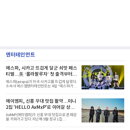
엔터테인먼트
에스파, 시카고 뜨겁게 달군 쇠맛 페스
티벌…美 ‘롤라팔루자’ 첫 출격부터
증명한 존재감
에스파(aespa)가 미국 시카고를 뜨겁게 달궜다.
소속사 에스엠엔터테인먼트는 4일 “에스파가
지난 2일(현지 시간) 미국 시카고 그랜트 파크에
서 열린 ‘롤라팔루자 시카고’(Lollapalooza
Chicago)의 알리안츠 스테이지에 올랐다”며
에이엠피, 신흥 무대 맛집 활약…미니
“총 14곡으로 구성된 세트리스트를 선사, 데뷔 7
2집 'HELLO AxMxP'로 이어갈 상승
년 차다운 노련한 무대 매너와 파워풀한 에너지
로 현장의 분위기를 압도했다”고 밝혔다.1991
세
AxMxP(에이엠피)가 신흥 무대 맛집으로 존재감
년 시작된 ‘롤라팔루자’는 8개 스테이지, 170여
을 키워가고 있다.지난해 9월 정규 1집
팀의 아티스트와 40만 명 이상의 관객이 운집하
'AxMxP'를 발매하며 가요계에 정식 출격한
는 북미 최대 규모의 페스티벌이다.올해 ‘롤라팔
AxMxP는 데뷔 전부터 버스킹과 각종 페스티벌,
루자 시카고’에는 에스파 외에도 제니, 아이들,