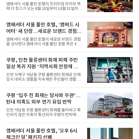
프리빌리지즈’ 선봬
스커트, 강렬한 붉은 계열의 스타일링까지 각기
앰배서더 서울 풀만 호텔의 프리미엄 라이브 뷔
다른 매력을 선보였다. 브브걸은 다채로운 여름
페 더 킹스가 오는 8월 10일부터 10월 31일까지
패션을 완벽하게 소화하며 보
특별 프로모션 ‘더 킹스 : 다이닝 프리빌리지
즈’를 선보인다.앰배서더 서울 풀만 호텔 측은
“요일마다 다른 즐거움과 한층 깊어진 미식의 여
앰배서더 서울 풀만 호텔, ‘앰버드 시
유를 경험할 수 있도록 기획했다”고 밝혔다.먼저
어터’ 새 단장…새로운 브랜드 경험 선
월요일과 화요일에는 한 주의 문을 여는 여유로
운 식사를 테마로 다양한 혜택이 마련된다. 런치
사
앰배서더 서울 풀만 호텔이 새로운 브랜드 경험
이용 시 성인 5인 이상 사전 예약 고객에게 성인
을 선사한다.앰배서더 서울 풀만 호텔 측은 4일
1인 무료 혜택을 제공하며, 디너 이용 시에는 성
“호텔 공식 마스코트 앰버드(Ambird)의 새로운
인 2인 이상 사전 예약 고객에게 소인 1인 무료
이야기를 담은 인형 극장 콘셉트의 공간 ‘앰버드
혜택을 제공한다.수요일 런치에는 사전 예약한
시어터(Ambird Theater)’를 새롭게 선보인
쿠팡, 인천 물류센터 화재 피해 주민
유료 회원 고객을 대상으로 5% 추가 할인 또는
다”고 밝혔다.앰배서더 서울 풀만 호텔은 로비
바우처 1매 추가
일상 복귀 지원 “지역사회 안정에 총
한편에 마련된 앰버드 존을 통해 앰버드의 세계
관을 소개해왔다. 앰버드 존은 앰버드가 우주여
력”
인천 서해구 석남동 쿠팡 물류센터 화재로 인해
행 중 수집한 다양한 굿즈를 전시한 '앰버드 플래
임시 대피소 생활을 지속해온 주민들이 생활 터
닛(Ambird Planet)과 계절별 플라워 연출로 사
전으로 돌아갈 수 있는 계기가 마련됐다. 쿠팡풀
랑받아온 ‘앰버드 가든(Ambird Garden)’으로
필먼트서비스(CFS)가 지난 28일부터 화재 피해
구성되어 있다.새 단장한 앰버드 시어터는 오페
주민을 대상으로 전문 출장 청소서비스 지원에
쿠팡 “입주 전 화재는 당사와 무관”…
라 극장을 모티브로 한 데코레이션으로 구성됐
나섬으로써 본격적인 지역사회 복구 작업이 시
다. 무대 공간 및 티켓 박스
탄내 의혹도 외부 연기 유입 반박
작된 것이다.대피소 주민 중심 청소 접수, 첫날
부터 2가구 지원 완료CFS는 신현초등학교, 신
인천 석남동 쿠팡 물류센터 화재를 둘러싸고 확
현북초등학교, 신현여자중학교 등 인천 서해구
인되지 않은 의혹이 확산되자 쿠팡이 반박에 나
관내 임시 대피소 3곳에서 체류해온 화재 피해
섰다. 화재 전 센터 내부에서 탄내가 났다는 주장
주민들을 대상으로 출장 청소업체 요청 접수를
에 대해서는 외부 화재 연기 유입이라고 설명했
시작했다. 현장에서 극심한 피해를 입은 지역 주
고, 2023년 같은 물류센터에서 발생한 화재에
앰배서더 서울 풀만 호텔, '오후 6시
민들의 호응 속에 CFS는 즉시 행동에 나섰다. 지
대해서도 쿠팡 입주 전 공사 과정에서 벌어진 일
난 28일 오후 전문 청소업체와
체크인 딜' 패키지 선봬
이라며 선을 그었다.쿠팡은 21일 인천 물류센터