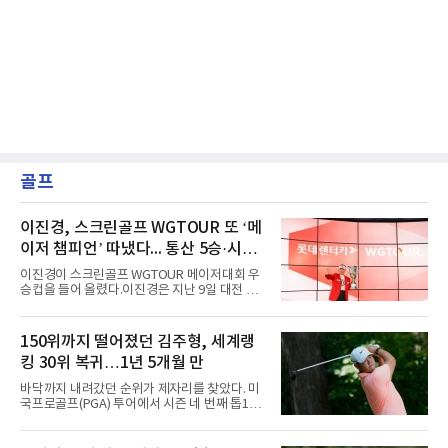
골프
이진경, 스크린골프 WGTOUR 또 ‘메
이저 챔피언’ 따냈다... 통산 5승·시즌
3승 달성
이진경이 스크린골프 WGTOUR 메이저대회 우
승컵을 들어 올렸다.이진경은 지난 9일 대전 골
프존조이마루 경기장에서 열린 ‘2026 롯데렌터
카 WGTOUR’ 6차 메이저대회 결선에서 1라운
드 9언더파, 2라운드 8언더파 최종합계 17언더
150위까지 떨어졌던 김주형, 세계랭
파를 기록하며 시즌 세 번째 우승을 따냈다.경기
킹 30위 복귀…1년 5개월 만
는 투비전NX플러스 투어 모드에서 하루 동안 2
라운드 36홀 스트로크 플레이로 치러졌다. 코스
바닥까지 내려갔던 순위가 제자리를 찾았다. 미
는 골프존 코스 난도 별 3개, 그린 난도 별 4개의
국프로골프(PGA) 투어에서 시즌 네 번째 톱10
롯데스카이힐 부여CC (SKY/HILL)다.총 80명의
을 달성한 김주형이 1년 5개월 만에 세계랭킹 30
선수가 1라운드에 출전했으며, 컷오프를 통해
위에 복귀했다.김주형은 10일(한국시간) 발표된
60명의 선수가 메이저 퀸 자리를 놓고 최종라운