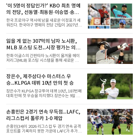
'이 5명이 정답인가?' KBO 최초 명예
의 전당, 선동열·최동원·이승엽·송진
우·김응용을 둘러싼 논쟁
한국 프로야구 역사에 남을 새로운 이정표가 세
워진다. 한국야구 명예의 전당 건립이 2027년으
로 다가오면서 이제 야구계의 관심은 하나의 질
문으로 향하고 있다. "누가 한국 야구 최초의 명
예의 전당 헌액자가 될 것인가?"현재 가장 많이
잃을 게 없는 307억의 남자 노시환,
거론되는 후보군은 선동열, 최동원, 이승엽, 송
MLB 포스팅 도전...시장 평가는 의외
진우, 그리고 김응용 감독이다. 한국 야구의 시
대별 상징성과 업적을 고려하면 충분히 설득력
일 수 있어
한화 이글스의 간판타자 노시환이 올겨울 메이
있는 이름들이다.선동열은 한국 야구가 배출한
저리그(MLB) 포스팅 시스템을 통해 새로운 도전
최고의 투수로 평가받는다. 해태 시절 통산 146
에 나선다.노시환은 11년 총액 307억 원이라는
승과 평균자책점 1.20이라는 압도적인 기록을
KBO리그 사상 초유의 비FA 다년 계약을 체결하
남겼고, 1980년대 후반 리그를 지배했다. 일본
면서 동시에 해외 진출 가능성을 열어두는 조항
장은수, 제주삼다수 마스터스 우
프로야구에서도 성공하며 한국 선수의 해외 진
을 포함했다. 국내에서 이미 최고 수준의 대우와
출 가능성을 보여준 상징적인 존
승...KLPGA 데뷔 10년 만의 첫 승
확실한 입지를 확보한 만큼, 이번 메이저리그 도
전은 생존을 건 승부수가 아니다.오히려 잃을 것
장은수가 KLPGA 정규투어 데뷔 10년, 187번째
이 없는 도전에 가깝다. 노시환은 이미 KBO리그
대회 만에 첫 우승을 차지했다.장은수는 9일 제
에서 연평균 약 28억 원에 달하는 대형 계약과
주도 서귀포시 테디밸리 골프앤리조트(파72)에
한화의 프랜차이즈 스타라는 지위를 얻었다. 만
서 열린 제주삼다수 마스터스(총상금 10억원)
약 MLB 구단들의 평가가 기대에 미치지 못하더
최종 4라운드에서 보기 없이 버디 3개를 잡아 합
손흥민은 2경기 연속 무득점...LAFC,
라도 돌아올 곳이 확실하다.그렇다고 포스팅 도
계 14언더파 274타를 기록했다. 13언더파 275
전의 의미가 작아지는 것은 아
리그스컵서 톨루카 1-0 제압
타 공동 2위 강채연, 문정민을 1타 차로 제치고
우승 상금 1억8천만원을 받았다.2017년 신인왕
손흥민(34)이 2026 리그스컵 두 경기 연속 공격
출신인 그는 상비군과 국가대표를 거쳤지만
포인트를 기록하지 못한 가운데 LAFC가 추가시
2020시즌 이후 세 차례 정규투어 출전권을 잃고
간 결승골로 승리했다.손흥민은 9일 낮(한국시
드림투어를 병행했다.1타 뒤진 공동 2위로 출발