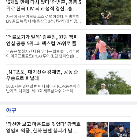
남자 골프 세계랭킹에서 지난주보다 3계단 오른
'6개월 만에 다시 썼다' 안병훈, 공동 5
드 각축전을 치렀다.이진경은 1라운드 초반 주
30위에 이름을 올렸다. 이날 미국 노스캐롤라이
춤했지만 후반 홀에서 맹타를 퍼부으며
위로 한국 LIV 최고 성적 경신...송영한
나주 그린즈버러의 세지필드 컨트리클럽(파70)
에서 끝난 윈덤 챔피언십에서 최종 합계 15언더
도 톱10
자신이 세운 기록을 스스로 넘어섰다. 안병훈이
파 265타로 공동 5위에 오른 결과다. 지난해 3월
LIV 골프 뉴욕 대회(총상금 3천만달러)에서 공동
이후 처음으로 30위권에 들었다.반등의 폭이 컸
5위에 올라 한국 선수 최고 성적을 경신했다.안
다. 한동안 슬럼프에 빠졌던 그는 세계랭킹이 줄
병훈은 10일(한국시간) 미국 뉴저지주 베드민스
곧 내려가 올해 6월 1일 끝난 찰스 슈와브 챌린
터의 트럼프 내셔널 골프 클럽 베드민스터(파
'더블보기가 발목' 김주형, 윈덤 챔피
지 이후 150위까지 떨어진 바 있다. 그러나 6월
71)에서 열린 최종 4라운드에서 버디 5개와 보
US오픈 3위로 부활의 신호
언십 공동 5위...페덱스컵 26위로 플레
기 3개를 묶어 2언더파 69타를 쳤다. 최종 합계
7언더파 277타로 5위, 우승자 호아킨 니만(칠레
이오프행
우승은 놓쳤지만 다음 무대는 확보했다. 김주형
·16언더파 268타)과는 9타 차였다.기록의 의미
이 미국프로골프(PGA) 투어 윈덤 챔피언십(총
가 크다. 올해 LIV 골프로 이적해 새로 만들어진
상금 850만달러)을 공동 5위로 마쳤다.김주형은
팀 '코리안 골프클럽'의 주장을 맡은 안병훈은 시
10일(한국시간) 미국 노스캐롤라이나주 그린즈
즌 개막전이던 2월 사우디아라비아 대회 공동 9
버러의 세지필드 컨트리클럽(파70)에서 열린 최
[MT포토] 대기선수 강채연, 공동 준
위를 뛰어넘는 최고 성적을 냈다. 당시 그는
종 4라운드에서 버디 3개를 잡았으나 보기 1개
2022년 출범한 LIV 골프에서
우승으로 피날레
와 더블보기 1개가 나오며 이븐파 70타에 그쳤
다. 최종 합계 15언더파 265타로 해리 홀(잉글랜
2026시즌 열여덟 번째 대회이자 KLPGA투어 하
드)과 공동 5위였다. 우승자 마이클 브레넌(미국
반기 첫 대회인 ‘제13회 제주삼다수 마스터
·22언더파 258타)과는 7타 차다.기회는 있었다.
스’(총상금 10억 원, 우승상금 1억 8천만 원)가
지난달 제네시스 스코틀랜드 오픈 우승으로 33
제주도 서귀포시에 위치한 테디밸리 골프앤리조
개월의 공백을 깼던 김주형은 3라운드까지 선두
트(파72/6,767야드)에서 열렸다.9일 최종라운
에 1타 뒤진 3위로 시즌 2승을 노렸다. 그러나 마
야구
드 경기가 펼쳐졌다.강채연이 18번 홀에서 경기
지막 날 타수를 줄이지 못하며
하고 있다.
'타선만 보고 마운드를 잊었다' 강백호
영입의 역풍, 한화 불펜 붕괴가 남긴