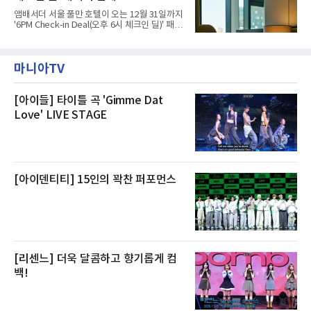
내부에서 불이 타는 냄새가 났다는 의혹과 관련
앰배서더 서울 풀만 호텔이 오는 12월 31일까지
해 “사실무근”이라는 입장을 밝혔다.회사 측은
'6PM Check-in Deal(오후 6시 체크인 딜)' 패키
“인근에서 지난 15일 다른 회사에서 발생한 대
지를 선보인다.이번 패키지는 오후 6시 체크인
형 화재 연기가 인입돼 즉시 방재팀이 조사한 결
으로 여유로운 저녁 시간부터 호텔 스테이를 시
과 일산화탄소가 미검출됐고, 내부 문제가 아닌
작할 수 있도록 준비됐다.앰배서더 서울 풀만 호
것으로 확인됐다”고 설명했다.이어 “정확한 화
마니아TV
텔 측은 “퇴근 후 또는 주말 도심 속에서 짧지만
재 원인은 추후 조사될
온전한 휴식을 원하는 고객들에게 특별한 경험
을 제공한다”고 밝혔다.패키지는 디럭스와 이그
제큐티브 두 가지 타입으로 구성된다. 디럭스 패
[아이들] 타이틀 곡 'Gimme Dat
키지는 객실 1박(룸 온리)으로 심플한 호캉스를
Love' LIVE STAGE
즐길 수 있으며, 이그제큐티브 패키지는 객실 1
박과 함께 클럽 앰배서더 라운지 2인 이용, 웰니
스 센터 사우나 2인 이용 혜택이 포함된다.특히
클럽 앰배서더 라운지
[아이덴티티] 15인의 꽉찬 퍼포먼스
[리센느] 더욱 달콤하고 향기롭게 컴
백!