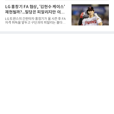
간) 미국 로스앤젤레스 BMO 스타디움에서 열린
한 장은수는 15번 홀까지 강채연과 동타를 이루
멕시코 리가 MX 톨루카와의 조별리그 2차전에
LG 홍창기 FA 협상, '김현수 케이스'
다 16번 홀(파4)에서 두 번째 샷을 홀 3ｍ에 붙여
최전방 공격수로 선발 출전했으나 슈팅 없이 후
버디를 잡고 단독 선두에 나섰다
재현될까?...밀당은 피말리지만 이적
반 23분 주드 테리와 교체됐다. 북중미 월드컵
이후 MLS 4경기 연속 골을 넣었던 그는 지난 6
가능성은 낮아
LG 트윈스의 간판타자 홍창기가 올 시즌 후 FA
일 치바스 과달라하라전에 이어 침묵했다.전반
자격 취득을 앞두고 구단과의 피말리는 줄다리
1분 다비드 마르티네스가 얻은 페널티킥은 비디
기를 예고하고 있다. 과거 팀의 핵심 자원이었던
오 판독으로 취소됐고, 전반 34분 드니 부앙가의
김현수가 FA 시장에서 이적했던 충격적인 선례
슈팅은 골키퍼에게 막혔다. 승부는 후반 46분 제
가 소환되면서 벌써부터 팬들의 이목이 집중되
이컵 샤펠버그의 크로스가 걷혀 나오자 에디 세
는 양상이다.다만 이번 협상은 과거 김현수 케이
구라가 페널티아크 왼쪽에서 오
스와는 판이하게 다른 환경 속에서 전개될 것으
로 보인다. 선수 측과 구단 간의 시각 차이가 팽
팽히 맞서며 내부 협상 과정은 극심한 진통을 겪
을 가능성이 크지만, 시장 외부에서 불어오는 변
수는 제한적일 것이라는 분석이 지배적이다.홍
창기는 지난 2025년 불의의 무릎 부상으로 전력
에서 이탈하는 아픔을 겪었고, 이어진 2026시즌
초중반에도 실전 감각 회복