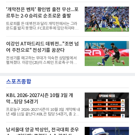
움직임과 희생을 요구하는 김기동 감독의 축구
10일(한국시간) 애스턴 빌라(잉글랜드)에서 뛰
에 부합하는 자원이라 판단하고, 현재 기량뿐 아
어온 디뉴를 재영입했다고 발표했다. 계약 기간
'개막전은 벤치' 황인범 출전 무산...포
니라 성장 가능성까지 고려해 영입을 결정했다.
은 2029년까지 3년이며, 등번호는 12번이다. 구
효과도 기대된다. K리그1
르투는 2-0 승리로 순조로운 출발
체적인 이적료는 공개되지 않았으나 영국 BBC
는 PSG가 왼쪽 풀백 디뉴의 바이아웃인 850만
트로피를 든 데뷔전과 달리 개막전에서는 그라
파운드(약 162억원)를 애스턴 빌라에 지불하기
운드를 밟지 못했다. FC포르투에 입단하자마자
로 했다고 전했다.돌아오는 길은 길었다. 프랑스
슈퍼컵 우승을 경험했던 국가대표 미드필더 황
릴에서 프로 생활을 시작한 디뉴는 2013년부터
인범(29)이 정규리그 개막전에서는 벤치를 지켰
2015년까지 두 시즌 PSG에서 뛰며 리그1 2회,
다.포르투는 10일(한국시간) 포르투갈 포르투의
이강인 AT마드리드 데뷔전..."조연 넘
프랑스컵 1회, 리그컵 2회 우승 등을 경험했다.
이스타디우 두 드라강에서 열린 알베르카와의
이후 AS로마 임대와 바르셀로나(스페
어 주전으로" 전성기를 꿈꾼다
2026-2027 포르투갈 프리메이라리가 1라운드
홈 경기에서 2-0으로 이겼다. 두 골 모두 페널티
전성기를 예고하는 무대가 익숙한 상암벌에서
킥에서 나왔다. 전반 9분 안드레 실바가 상대 골
펼쳐졌다. 이강인(25)이 스페인 프로축구 아틀
키퍼의 반칙으로 얻은 페널티킥을 직접 성공시
레티코 마드리드(AT마드리드) 데뷔전을 한국 팬
켰고, 전반 44분에는 가브리 베이가가 또 한 번
들 앞에서 화려하게 치렀다.9일 서울월드컵경기
의 페널티킥을 침착하게 마무리했다.이로써 지
장에서 열린 AT마드리드와 맨체스터 시티(맨시
난 시즌 챔피언 포르투는 리그 2연패이자 통산
스포츠종합
티)의 2026 쿠팡플레이 시리즈 친선경기는 사실
32번째 우승을 향한 첫발을 기분 좋
상 이강인을 위한 거대한 입단식이었다. 킥오프
3시간여 전부터 경기장 주변은 팬들로 북적였
고, 그의 영문 이름과 새 등번호 '7'이 박힌 붉은
KBL 2026-2027시즌 10월 3일 개
줄무늬 유니폼이 유독 눈에 띄었다. 경기장에는
막...팀당 54경기
5만78명이 들어찼다.주인공은 벤치에서부터 존
재감을 드러냈다. 킥오프 10분 전 손을 흔들며
프로농구 2026-2027시즌이 10월 3일 개막해 내
등장하자 환호가 터졌고, 전반 막판 호르헤 도밍
년 4월 11일 끝난다.KBL은 팀당 54경기, 총 270
게스의 선제골 때보다 벤치에서
경기 일정을 10일 발표했다. 평일 1경기, 주말 3
경기로 주당 11경기를 치르는 것이 원칙이다.개
막전은 10월 3일 오후 2시 부산사직체육관에서
남서울대 양궁 박상민, 전국대회 준우
열리는 부산 KCC와 창원 LG의 경기다. 같은 시