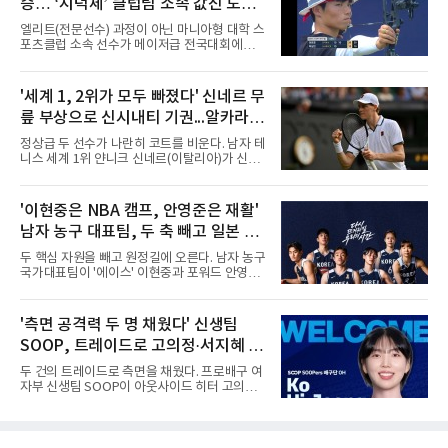
승… ‘지덕체’ 클럽팀 소속 값진 도전
각 고양 소노가 고양 소노 아레나에서 대구 한국
가스공사와, 오후 4시 30분에는 안양 정관장이
빛내
엘리트(전문선수) 과정이 아닌 마니아형 대학 스
안양 정관장 아레나에서 울산 현대모비스와 맞
포츠클럽 소속 선수가 메이저급 전국대회에서
붙는다.잠실실내체육관 철거로 서울 삼성은 서
인상적인 경기력을 선보여 화제다. 3일부터 8일
울 SK와 잠실학생체육관을 함께 쓴다. SK는
까지 예천군에서 열린 '올림픽제패기념 제43회
BCL 아시아 참가로 약 2주간 경기가 없고, LG는
회장기 대학·실업 양궁대회' 컴파운드 종목 준우
'세계 1, 2위가 모두 빠졌다' 신네르 무
창원실내체육관 시설 개선 공사로 10월 한 달간
승을 거둔 박상민 선수다. 남서울대학교 스포츠
홈경기를 치르지 못한다.시범경기
릎 부상으로 신시내티 기권...알카라스
비즈니스학과에 재학중인 박상민은 유년시절 양
궁선수로 활약했다. 하지만 전문선수로의 대학
도 불참
정상급 두 선수가 나란히 코트를 비운다. 남자 테
진학을 포기하고 상경계열 학과에 진학해 선수
니스 세계 1위 얀니크 신네르(이탈리아)가 신시
생활을 이어가고 있다. 지난 8일 JTBC스포츠 생
내티오픈에 불참한다.신네르는 10일(한국시간)
중계로 진행된 컴파운드 종목 남자 대학부 결승
신시내티오픈 주최 측을 통해 발표한 성명에서
전에서 박 선수는 상대 선수보다 3점 부족한 총
의료진, 팀과 상의한 끝에 기권하기로 했다며,
'이현중은 NBA 캠프, 안영준은 재활'
점 145점을 기록하며 아쉬윤 준우승에 랭크됐
오른쪽 무릎이 계속 불편해 관리해왔으나 경기
다. 박상민 선수는 “평소 자신
남자 농구 대표팀, 두 축 빼고 일본 원
할 준비가 안 됐음을 인정하게 됐다고 밝혔다. 그
는 지난달 윔블던 결승에서 알렉산더 츠베레프
정 나선다
두 핵심 자원을 빼고 원정길에 오른다. 남자 농구
(독일)를 꺾고 통산 다섯 번째 메이저 타이틀을
국가대표팀이 '에이스' 이현중과 포워드 안영준
따낸 뒤 한 경기도 치르지 않았다.공백은 겹쳤다.
(SK) 없이 일본 원정 평가전에 나선다.대한민국
앞서 손목 부상으로 장기 결장 중인 2위 카를로
농구협회는 오는 15일과 16일 일본 도쿄에서 열
스 알카라스(스페인)도 불참을 선언한 터라, 세
리는 일본과의 원정 평가전에 이현중과 안영준
'측면 공격력 두 명 채웠다' 신생팀
계 1, 2위 모두를 남자프로테니스(ATP) 마스터
을 제외한 12명이 참가한다고 10일 밝혔다. 이번
스 1000 대회인 신시내티
SOOP, 트레이드로 고의정·서지혜 영
평가전은 2027 국제농구연맹(FIBA) 농구 월드
컵 아시아 예선 윈도4와 아이치·나고야 아시안
입...창단 첫 시즌 담금질
두 건의 트레이드로 측면을 채웠다. 프로배구 여
게임을 대비한 경기력 점검 무대다.제외 사유는
자부 신생팀 SOOP이 아웃사이드 히터 고의정
엇갈린다. 대표팀은 애초 16명이 소집됐으나 송
과 서지혜를 잇달아 영입했다.SOOP 구단은 IBK
교창(일본 오사카 에베사)과 최준용(부산 KCC)
기업은행, 현대건설과 각각 트레이드를 단행해
이 부상으로 지난달 말 빠졌다. 여기에 이현중은
측면 공격수 2명을 보강했다고 10일 밝혔다. 먼
미국프로농구(NBA) 뉴올리언스 펠리컨스와 보
저 정솔민을 IBK기업은행으로 보내는 조건으로