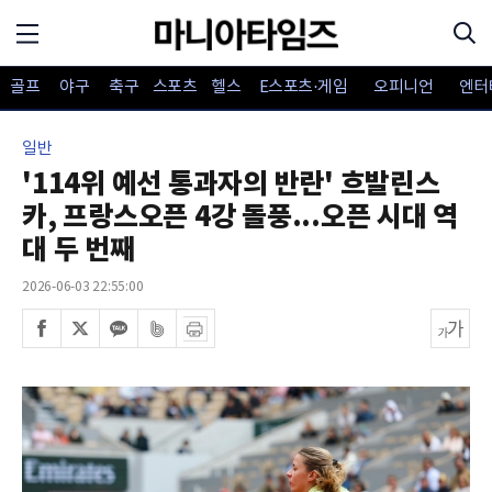
골프
야구
축구
스포츠
헬스
E스포츠·게임
오피니언
엔터
일반
'114위 예선 통과자의 반란' 흐발린스
카, 프랑스오픈 4강 돌풍...오픈 시대 역
대 두 번째
2026-06-03 22:55:00