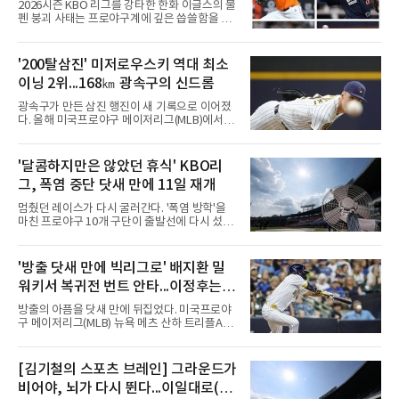
뼈아픈 교훈...김범수, 한승혁, 김서
2026시즌 KBO 리그를 강타한 한화 이글스의 불
현, 정우주, 어디에?
펜 붕괴 사태는 프로야구계에 깊은 씁쓸함을 남
기고 있다. 전년도 준우승팀이라는 타이틀을 무
색하게 만들 만큼, 마운드의 핵심 기둥들이 무더
기로 흔들리거나 팀을 떠났다. 화려한 타선 보강
'200탈삼진' 미저로우스키 역대 최소
뒤에 가려져 있던 투수진의 민낯이 고스란히 드
이닝 2위...168㎞ 광속구의 신드롬
러난 셈이다.이번 참사의 도화선은 헐거워진 마
운드 뎁스 그 자체였다. 지난 스토브리그에서 한
광속구가 만든 삼진 행진이 새 기록으로 이어졌
화는 최대 100억 원을 투자해 거물 타자 강백호
다. 올해 미국프로야구 메이저리그(MLB)에서 시
를 전격 영입하며 타선의 파괴력을 극대화했다.
속 161㎞ 이상의 강속구 신드롬을 주도하는 우
그러나 대형 타자 수혈의 환호 속에서 마운드의
완 제이컵 미저로우스키(밀워키 브루어스)가 역
실속을 채우는 작업은 뒷전으로 밀려났다. 결과
대 최소 이닝 시즌 200탈삼진 2위 기록을 세웠
'달콤하지만은 않았던 휴식' KBO리
적으로 FA 자격으로 팀을 떠난 김범수는 KIA 타
다.미저로우스키는 10일(한국시간) 미국 위스콘
이거즈로 유니폼을 갈아입
그, 폭염 중단 닷새 만에 11일 재개
신주 밀워키 아메리칸패밀리필드에서 열린 미네
소타 트윈스전에 선발로 나서 6이닝 9탈삼진 3
멈췄던 레이스가 다시 굴러간다. '폭염 방학'을
실점을 기록했다. 3회 첫 타자 앨런 로든을 헛스
마친 프로야구 10개 구단이 출발선에 다시 섰다.
윙 삼진으로 처리하며 시즌 200번째 삼진을 잡
극한 폭염으로 지난 5일 중단됐던 2026 신한
았다.기록의 무게가 남다르다. 그는 129⅓이닝
SOL KBO리그는 11일 전국 5개 구장 경기를 시
만에 200탈삼진에 도달해 밀워키 구단 최소 이
작으로 일정을 이어간다. 국제종합대회 대표 파
'방출 닷새 만에 빅리그로' 배지환 밀
닝 신기록을 세웠다. MLB닷컴이 엘리어스 스포
견을 제외하면 정규리그가 다른 사유로 멈춘 것
츠뷰로 자료를 인용해 소개한 바에
워키서 복귀전 번트 안타...이정후는
은 코로나19 집단 감염을 겪은 2021년 7월 이후
5년 만이자 역대 두 번째다. KBO 사무국은 더위
타율 2할대로
방출의 아픔을 닷새 만에 뒤집었다. 미국프로야
가 최고조에 이른 5∼9일 25경기를 전면 취소하
구 메이저리그(MLB) 뉴욕 메츠 산하 트리플A에
고 9월 이후 일정을 다시 편성해 치르기로 했다.
서 지난 5일 방출됐던 배지환이 밀워키 브루어
변화도 있다. 9월 6일까지 모든 경기는 요일과
스 이적과 동시에 빅리그에 복귀했다.배지환은
상관없이 오후 7시에 시작하며, 더위가 일찍 가
10일(한국시간) 미국 위스콘신주 밀워키 아메리
[김기철의 스포츠 브레인] 그라운드가
시면 경기 시간은 예전으로 돌아갈 수 있다.선수
칸패밀리필드에서 열린 미네소타 트윈스전에 밀
들에게는 올해 세 번째 출발이
비어야, 뇌가 다시 뛴다...이일대로(以
워키 유니폼을 입고 나섰다. 구단은 이날 마이너