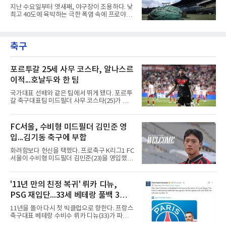
리그 계약한 배지환을 26인 로스터에 올렸다고
逸待勞)의 지혜
지난 수요일부터 엿새째, 야구장이 조용하다. 낮
발표했다.복귀 무대에서 결과도 나왔다. 3-3으
최고 40도에 육박하는 극한 폭염 속에 프로야구
로 맞선 7회초 2루 대수비로 들어간 그는 7회말
경기가 닷새 연속 취소되었고, 응원의 열기로 가
첫 타석에서 재치 있는 1루수 앞 번트 안타로 출
득차야 할 관중석은 텅 비었다. 리그 전체가 이렇
루했다. 지난해까지 피츠버그 파이리츠에서 4년
게 며칠씩 통째로 멈춘 것은 매우 이례적인 일이
연속 빅리그를 누볐던 그의 올 시즌 첫 안타였다.
축구
다. 문밖을 나서면 거리는 사우나 한증막이고 10
9회말 무사 1루에서도 보내
여 분 걷기도 힘들고 머리도 멍해지는 날이 계속
되었다. 내일부터는 다시 함성이 돌아오겠지만,
지금 이 침묵은 승리도 패배도 아닌 다른 질문을
포르투갈 25세 사무 코스타, 알나스르
던진다. 왜 뛰지 않는 쪽이 오히려 더 똑똑한 선
이적...호날두와 한 팀
택일 수 있을까.우리 뇌 깊숙한 곳, 뇌간 바로 위
에는 체온을 24시간 감시하는 자동 온도조절기
국가대표 선배와 같은 팀에서 뛰게 됐다. 포르투
가 있다. 시상하부라는 이 작은 기관은 혈액 온도
갈 축구대표팀 미드필더 사무 코스타(25)가 사
가 0.5도만
우디아라비아 프로축구 알나스르로 이적해 크리
스티아누 호날두와 함께한다.사우디 프로리그
디펜딩 챔피언 알나스르는 9일(현지시간) 스페
FC서울, 수비형 미드필더 김민준 영
인 라리가 마요르카에서 코스타를 영입했다고
입...김기동 축구에 부합
발표했다. 구단은 사회관계망서비스(SNS)에 여
정이 시작된다며, 전투에서 승리한 기사가 갑옷
화려함보다 헌신을 택했다. 프로축구 K리그1 FC
을 벗자 팀 유니폼을 입은 코스타가 나타나는 영
서울이 수비형 미드필더 김민준(23)을 영입했다
상을 함께 올렸다. 마요르카도 이적 합의를 알리
고 10일 밝혔다.과천고와 경희대를 거친 김민준
며 코스타의 헌신과 프로 정신에 감사를 전했다.
은 대학 무대를 지나 최근 K4리그 서산 파이오니
코스타의 경력은 이렇다. 포르투갈 SC 브라가에
아FC에서 뛰었다. 180㎝의 신장을 갖춘 그에 대
'11년 만의 친정 복귀' 뤼카 디뉴,
서 프로에 데뷔한 2000년생 수비형 미드필더인
해 서울 구단은 활동량과 기동력, 중원에서 공수
그는 UD 알메리아(스페인)를 거
PSG 재입단...33세 베테랑 풀백 3년
균형을 잡아주는 플레이가 강점이라고 설명했
다.영입 배경은 감독의 축구 색깔과 맞닿아 있다.
계약
11년을 돌아 다시 첫 빅클럽으로 향한다. 프랑스
서울은 화려하지 않아도 끊임없이 움직이며 팀
축구대표 베테랑 수비수 뤼카 디뉴(33)가 파리
에 헌신하는 김민준의 플레이를 높이 샀다. 많은
생제르맹(PSG) 유니폼을 다시 입는다.PSG는