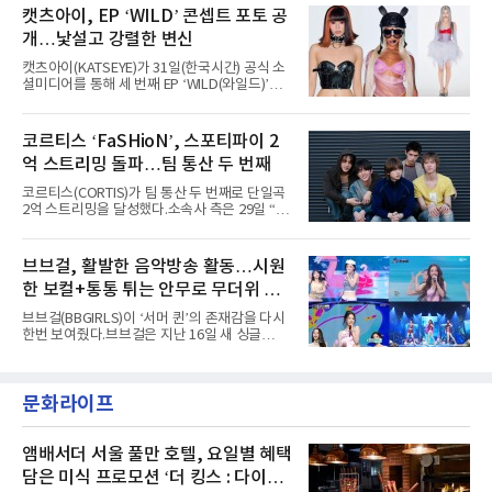
공연 무대에 오르며 실전 경험을 쌓아왔다.이들
캣츠아이, EP ‘WILD’ 콘셉트 포토 공
코르티스 등 K팝 스타들이 출연진 명단에 이름
은 소속사 패밀리 콘서트를 비롯해 '뷰티풀 민트
을 올렸다.이날 에스파는
개…낯설고 강렬한 변신
라이프 2025', '2025 부산국제록페스티벌' 등 대
형 무대에 잇달아 출연해 당찬 에너지와 풋풋한
캣츠아이(KATSEYE)가 31일(한국시간) 공식 소
매력으로 음악팬들의 눈도장을 찍었다.이후
셜미디어를 통해 세 번째 EP ‘WILD(와일드)’의
AxMxP는 '카운트다운 판타지 2025-2026',
콘셉트 포토와 트랙리스트를 공개했다.‘Wild
'PEAKBOX 2025 vol.2 : 사랑·청춘·행복', '2025
heart(와일드 하트)’라는 제목이 붙은 콘셉트 포
Someday Christmas - 부산' 등 무대를 통해 안
토에는 멤버들의 본능적이고 야성적인 면모가
코르티스 ‘FaSHioN’, 스포티파이 2
정적인 실력을 입증했고, 올해 '2026 어썸뮤직
강렬하게 담겼다. 짙은 아이섀도와 푸른빛·금빛·
페스티벌', '뷰티풀 민트 라이프 2026', '2026
억 스트리밍 돌파…팀 통산 두 번째
붉은빛의 컬러 렌즈가 비현실적인 분위기를 자
아내고, 여러 원색이 불규칙하게 뒤섞인 멀티컬
코르티스(CORTIS)가 팀 통산 두 번째로 단일곡
러 헤어와 과감한 블루·블랙 립 메이크업이 낯설
2억 스트리밍을 달성했다.소속사 측은 29일 “코
고도 매혹적인 비주얼을 완성했다.스타일링 역
르티스의 데뷔 앨범 수록곡 ‘FaSHioN’이 글로
시 파격적이다. 스터드와 망사, 코르셋, 풍성한
벌 오디오·음원 스트리밍 플랫폼 스포티파이에
레이스 등 언뜻 어울리지 않을 듯한 소재와 실루
서 27일 자로 누적 재생 수 2억 회를 돌파했
브브걸, 활발한 음악방송 활동…시원
엣을 거침없이 결합했다. 멤버들은 각기 다른 개
다”고 밝혔다.곡이 발표된 지 약 10개월 만이다.
성을 살린 스타일링을 선
한 보컬+통통 튀는 안무로 무더위 사
팀의 첫 번째 2억 스트리밍 곡은 동일 음반에 수
록된 ‘GO!’다. 이 노래는 공개 약 9개월 만인 지
냥
브브걸(BBGIRLS)이 ‘서머 퀸’의 존재감을 다시
난달 26일 자에 2억 고지를 밟았다. 이는 최근 5
한번 보여줬다.브브걸은 지난 16일 새 싱글
년 내 데뷔한 보이그룹의 곡 중 최단기 2억 달성
'BODY WAVE'(바디 웨이브)를 발매하고 각종 음
이며 ‘FaSHioN’이 그 다음이다.코르티스는 평
악방송에 출연했다.브브걸은 컴백 이후 Mnet
소 관심이 많은 ‘패션’을 소재로 곡을 공동 창작
'엠카운트다운'을 시작으로 KBS2 '뮤직뱅크',
했다. “내 티, 5 bucks 바지는, 만원” 등 멤버들
문화라이프
MBC '쇼! 음악중심', SBS '인기가요' 등 주요 음
의 라이프 스타일
악방송 무대에 올라 화려한 퍼포먼스를 펼쳤다.
시원한 에너지와 안정적인 라이브, 통통 튀는 매
력을 앞세워 매 무대 색다른 볼거리를 선사했다.
앰배서더 서울 풀만 호텔, 요일별 혜택
특히 화사한 파스텔 톤의 비치웨어부터 청량한
담은 미식 프로모션 ‘더 킹스 : 다이닝
마린룩, 햇살 아래 반짝이는 물결을 연상시키는