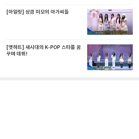
[아일릿] 상큼 미모의 아가씨들
[앳하트] 새시대의 K-POP 스타를 꿈
꾸며 데뷔!