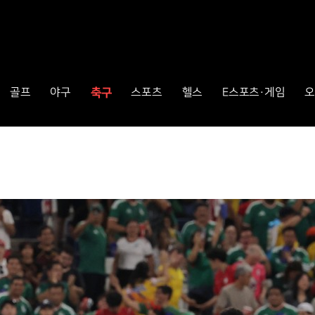
축구
골프
야구
스포츠
헬스
E스포츠·게임
오