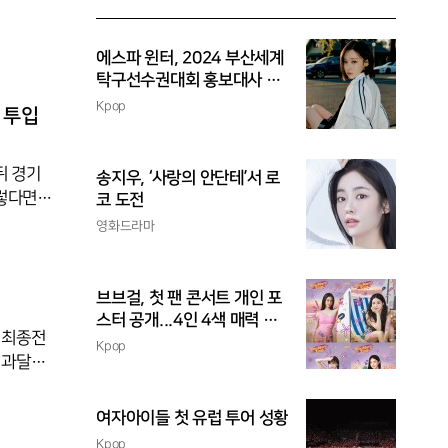
는 충돌
위를 확정
흥민이 천
에스파 윈터, 2024 부산세계
따라붙은
탁구선수권대회 홍보대사 위
촉
Kpop
 투입
뒤 경기
송지우, ‘사랑의 안단테’서 로
그렇다면
코 도전
반 조커
영화드라마
는 것이
큰 장점인
서는 선
브브걸, 첫 팬 콘서트 개인 포
스터 공개...4인 4색 매력 발
 최종전
산
Kpop
 과달라
전했다.
비 실수
여자아이들 첫 유럽 투어 성황
전방에서
Kpop