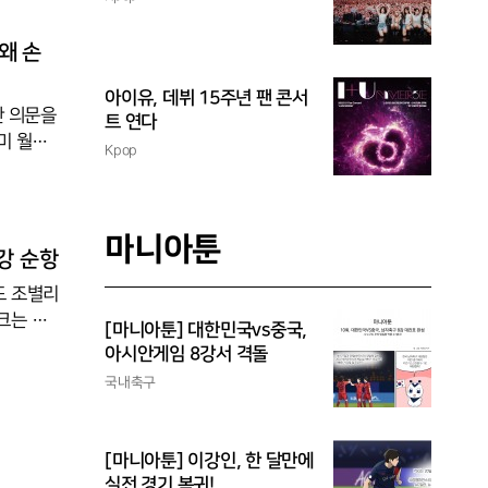
냈기 때문
왜 손
아이유, 데뷔 15주년 팬 콘서
한 의문을
트 연다
미 월드
Kpop
를 밝혔
다고 지
던 것은
마니아툰
 전문가
2강 순항
내
도 조별리
크는 달
[마니아툰] 대한민국vs중국,
 이탈리
아시안게임 8강서 격돌
했다.24
국내축구
국은 손흥
EFA 챔
축
[마니아툰] 이강인, 한 달만에
실전 경기 복귀!