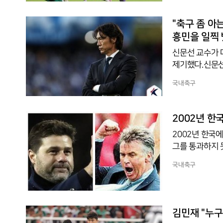
끊임없이 침투하
이다. 멕시코 수
"축구 좀 아
흥민을 일찍 
신문선 교수가 
제기했다.신문선
컵 멕시코와의 
국내축구
다. 그는 당시
적했다. 신문선
아니지 않았나"
2002년 한
들도 대체로 동
2002년 한국
그를 통과하지 
랐다. 그는 개
국내축구
아, 스페인까지
년이 흐른 지금,
민의 스승으로 
피언스리그 결승
김민재 "누구