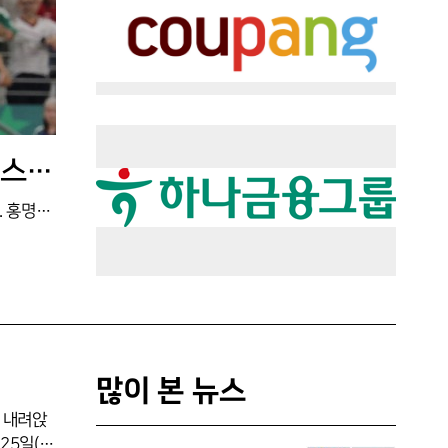
비기기만 하면 됐던 경기, 졸전 끝 패배...홍명보 감독, 유리한 위치를 스스로 날려
한국 축구가 월드컵 조별리그 최종전에서 남아공에 충격적인 패배를 당하며 32강 진출을 자력으로 확정하지 못하는 처지에 놓였다. 홍명보 감독이 이끄는 대표팀(FIFA 랭킹 24위)은 25일(한국시간) 멕시코 과달루페 몬테레이 스타디움에서 열린 A조 3차전에서 남아공(60위)에 0-1로 졌다.이로써 1승 2패(승점 3)에 그친 한국은 A조 3위로 마쳐, 32강행을 확정 짓지 못한 채 다른 조 결과를 기다려야 하는 신세가 됐다. 36계단이나 아래인 팀에 이변을 허용한 말 그대로의 졸전이었다.비기기만 해도 조 2위로 진출할 수 있었던 한국은 선발에 세 명의 변화를 줬다. 최전방을 손흥민에서 오현규로 바꾸고, 황희찬과 이태석을 투입했다. 특히 2014년
많이 본 뉴스
 내려앉
25일(한