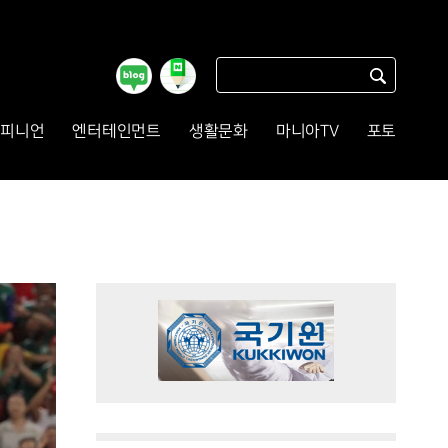
피니언
엔터테인먼트
생활문화
마니아TV
포토