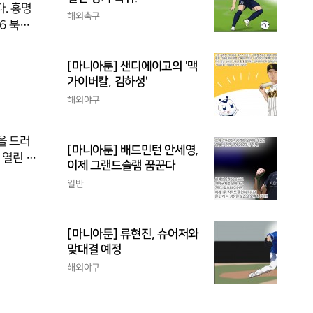
. 홍명
해외축구
6 북중
후반 수
공을 놓
[마니아툰] 샌디에이고의 '맥
고 그로
가이버칼, 김하성'
그럴 필
해외야구
 했
을 드러
[마니아툰] 배드민턴 안세영,
열린 2
이제 그랜드슬램 꿈꾼다
재구역에서
일반
면 좋은
직전 월드
왔다"며
[마니아툰] 류현진, 슈어저와
맞대결 예정
해외야구