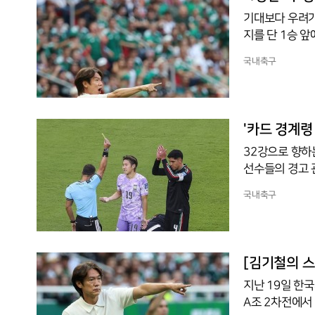
무리로 추가골까
기대보다 우려가
지를 단 1승 앞
25일(한국시간
국내축구
이기면 새 역사
국인까지 넓혀도 
는 뼈아픈 과거
전이었던 2014
'카드 경계령
32강으로 향하
선수들의 경고 
페 몬테레이 스
국내축구
를 수 있지만 
는 각오다.다만
백승호가 경고를
없기 때문이다.
[김기철의 스
지난 19일 한
A조 2차전에서 