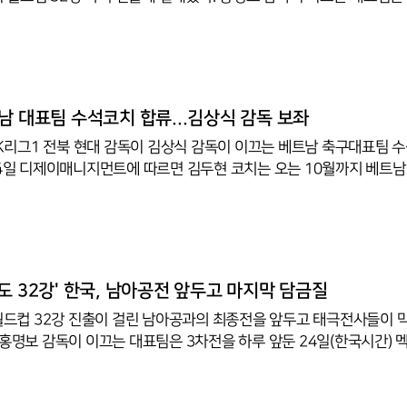
 과달루페 몬테레이 스타디움에서 열린 조별리그 A조 3차전에서 남아공
 2-1로 꺾고 멕시코에 0-1로 졌던 한국은 이날 패배로 1승 2패(승점 
의 멕시코(승점 9)와 1승 1무 1패의 남아공(승점 4)에 밀려 조 3위로 
 막힌 것은 아니다. 이번 대회부터 참가국이 48개국으로 늘면서 토너먼
 조 3위 12팀 가운데 성적이 좋은 8팀도 진출하기 때문이다. 한국은
남 대표팀 수석코치 합류...김상식 감독 보좌
전 K리그1 전북 현대 감독이 김상식 감독이 이끄는 베트남 축구대표팀 
24일 디제이매니지먼트에 따르면 김두현 코치는 오는 10월까지 베트남
을 보좌하며 2026 아세안(ASEAN) 현대 컵과 초대 FIFA 아세안 
더 출신인 김두현 코치는 2006 독일 월드컵을 포함해 A매치 62경
 수원 삼성, 잉글랜드 웨스트 브로미치 앨비언, 경찰청, FC서울 등을 
원과 중국 청두 룽청을 지나 전북 지휘봉을 잡았다.두 사람의 인연은 깊
수 시절 성남과 국가대표팀에서 호흡을 맞췄고, 전북에서는 감독과 
도 32강' 한국, 남아공전 앞두고 마지막 담금질
 월드컵 32강 진출이 걸린 남아공과의 최종전을 앞두고 태극전사들이 
 홍명보 감독이 이끄는 대표팀은 3차전을 하루 앞둔 24일(한국시간) 
니콜라스의 에스타디오 우니베르시타리오에서 훈련을 소화했다.초반 
련에는 선수단 28명 전원이 참여했다. 기온이 30도에 육박하는 무더