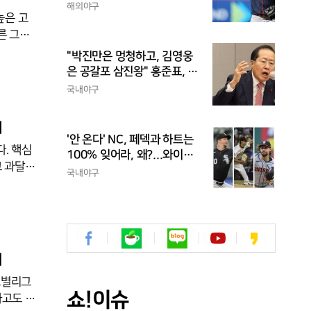
수라니...자비스, 수비도 김하
다.이
해외야구
높은 고
성보다 한 수 위 평가
른 그는
3차전에서
"박진만은 멍청하고, 김영웅
었다. 외
은 공갈포 삼진왕" 홍준표, 또
차전 승리
삼성 저격..."무사 만루에 플
국내야구
 첫 도
라이 하나도 못 치는 선수가
프로냐?"
다시
리
'안 온다' NC, 페덱과 하트는
. 핵심
100% 잊어라, 왜?...와이스
코 과달루
도 한화 복귀 알 수 없어
국내야구
2강에 오
지키겠다
 이강인
나설 수
데
조별리그
쇼!이슈
하고도 내