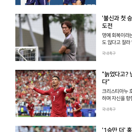
도 선수들은 밝
이션 훈련으로 
다.한국은 25
'불신과 첫 
도전
명예 회복이라는
도 않다고 잘라
감독은 2012
국내축구
팬에게 못 믿을 
봉을 잡은 그는 
역이 누구보다 
"늙었다고? 
뭇매를 맞았다.
다"
크리스티아누 호
하며 자신을 향
갈 대표팀은 2
국내축구
에서 호날두의 
출을 사실상 확
날두는 이날 경
'1승만 더'