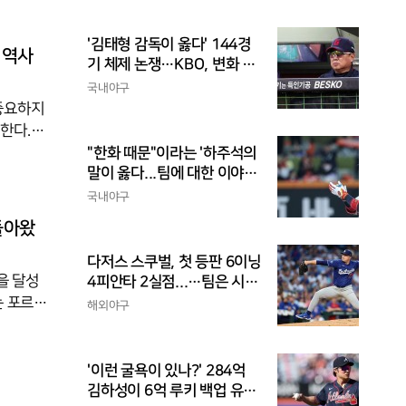
 코디네
를 더했
남아공은
'김태형 감독이 옳다' 144경
 역사
기 체제 논쟁…KBO, 변화 고
민해야, 환경에 맞는 경기 수
국내야구
가 바람직
 중요하지
전한다.홍
히 많은
"한화 때문"이라는 '하주석의
말이 옳다...팀에 대한 이야
 전 지휘
기, 끝까지 안 하는 게 도리
화의 주
국내야구
 여론의
돌아왔
렀
다저스 스쿠벌, 첫 등판 6이닝
을 달성
4피안타 2실점...…팀은 시즌
최다 5연패
는 포르투
해외야구
그 경기
32강 진
아온 호
'이런 굴욕이 있나?' 284억
리한 마
김하성이 6억 루키 백업 유격