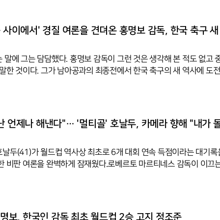
은 표정으로 가벼운 패스 훈련을 진행했고, 점프와 지그재그 달리기 등
몸놀림을 끌어올렸다. 지칠 법한 날씨에도 박수와 구호를 외치며 활기
일 오전 10시 몬테레이 스타디움에서 남아공과 A조 3차전을 치른다. 
승 사이에서' 경질 여론을 견뎌온 홍명보 감독, 한국 축구 새
 말에 그는 담담했다. 홍명보 감독이 그런 것은 생각해 본 적도 없고
 말한 것이다. 그가 남아공과의 최종전에서 한국 축구의 새 역사에 도
 런던 올림픽 동메달과 울산의 K리그 2연패를 이끈 지도자이지만 여전
이름이다. 불신의 시작은 12년 전 2014 브라질 월드컵이다. 대회 1년
1무 2패의 성적과 함께 의리축구 논란 속에 물러났고 2002년 4강 신
극적으로 추락한 것이다. 2024년 두 번째 선임 때도 공정성 논란으로
난 언제나 해낸다"… '멀티골' 호날두, 카메라 향해 "내가 
경질 여론 위에서 중심을 잡아온 그는 지난 2년을 매 경기 결승처럼 치
날두(41)가 월드컵 역사상 최초로 6개 대회 연속 득점이라는 대기록
한 비판 여론을 완벽하게 잠재웠다.로베르토 마르티네스 감독이 이끄
4일(한국시간) 미국 휴스턴에서 열린 우즈베키스탄과의 월드컵 조별리
멀티골 활약을 앞세워 5-0 대승을 거두었다. 이로써 포르투갈은 대회 
정 지었다.최근 메이저 대회에서 극심한 부진을 겪으며 거센 압박을 받
기 시작 6분 만에 선제골을 터뜨리며 포효했다. 전반 종료 직전에는 영
 홍명보, 한국인 감독 최초 월드컵 2승 고지 정조준