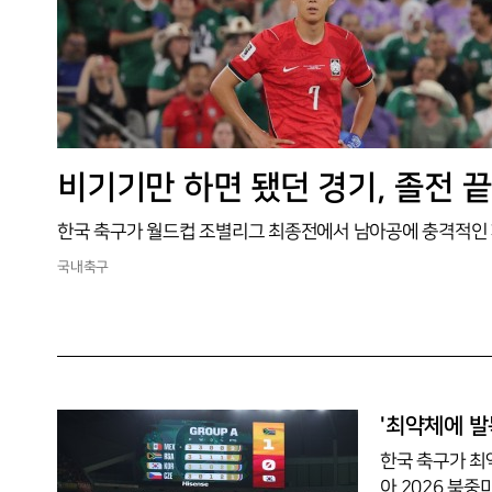
국내축구
'최약체에 발목
한국 축구가 최
아 2026 북중