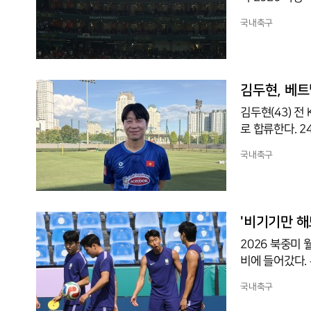
국시간) 멕시코
국내축구
1로 졌다.체코를
쳤다. 3전 전승
만 길이 완전히
강부터 치러지고,
김두현, 베트
김두현(43) 
로 합류한다. 
에서 김상식 감독
국내축구
예정이다.미드필
다. 성남 일화와
은퇴 후에는 수
식 감독과는 선
'비기기만 해
2026 북중미
비에 들어갔다.
에보레온주 산
국내축구
공개된 이날 훈