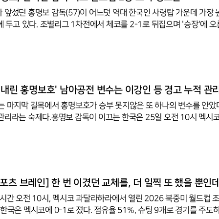
지 기록하며 전력 차가 큰 우즈베키스탄의 수비진을 완전히 무너뜨렸
 앞섰던 홍명보 감독(57)이 어느덧 역대 한국인 사령탑 가운데 가장 
에 두고 있다. 조별리그 1차전에서 체코를 2-1로 뒤집으며 '승장'에 오
) 오전 10시 몬테레이 스타디움에서 열리는 남아프리카공화국과의 
를 쓴다.그동안 월드컵 본선에서 2승을 거둔 한국인 감독은 한 명도 없
2002년 4강 신화의 거스 히딩크(3승 2무 2패)가 유일하다.이번 1
를 털어낸 의미도 컸다. 한국 최초로 월드컵 본선을 두 번 지휘하는 그는
년 브라질 대회에서 1무 2패의 성적으로 물러난 바 있다. 12년 만에 
 내린 홍명보호' 남아공전 변수는 이강인 등 경고 누적 관
는 마지막 길목에서 홍명보호가 승부 못지않은 또 하나의 변수를 안았다
관리라는 숙제다.홍명보 감독이 이끄는 한국은 25일 오전 10시 멕시
타디움에서 남아공과 조별리그 A조 3차전을 치른다. 비기기만 해도 3
패할 경우 조 4위로 떨어져 탈락할 수도 있어 반드시 승리해 조 2위를 
 승부만큼 신경 써야 할 것이 카드 관리다. 앞선 두 경기에서 이기혁과
 한 장씩 받았는데 이들이 남아공전에서 또 경고를 받으면 32강전에 
특히 이강인은 더 조심해야 한다. 대체 자원이 있는 이기혁과 백승호와
포츠 브레인] 한 번 이겼던 교체를, 더 일찍 또 했을 뿐인
국시간 오전 10시, 멕시코 과달라하라에서 열린 2026 북중미 월드컵 
한국은 멕시코에 0-1로 졌다. 점유율 51%, 슈팅 9개로 경기를 주도