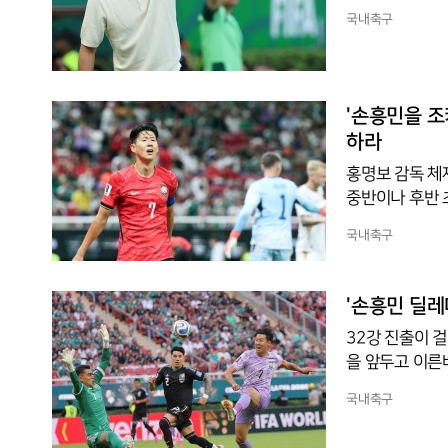
준 패배였다. 
국내축구
속에 멕시코 선
했고, 한국은 월
천히 벤치로 걸어
질문은 바로 그
'손흥민을 조
하라
홍명보 감독 체
중반이나 후반 
차라리 발상을 
국내축구
로 활용하는 편
다. 그런데 매
결정력과 경험을
'손흥민 딜레
발 손흥민보다 
32강 진출이 
을 앞두고 이른
하라 스타디움에
국내축구
한국은 패스와 
에서 비롯된 실