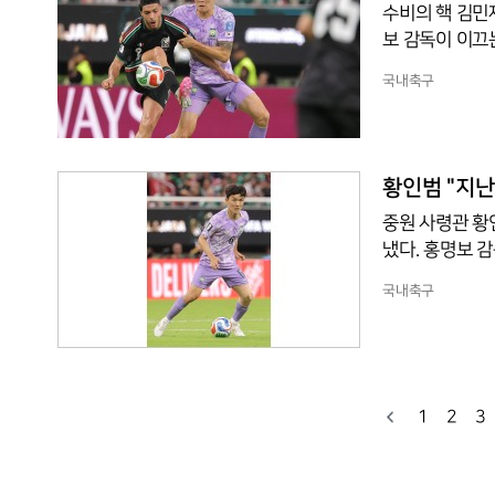
수비의 핵 김민
보 감독이 이끄
미 월드컵 A조
국내축구
비 실수로 결승
쳤고, 이를 루
인해 실점할 수
요 없다"며 "
황인범 "지난
중원 사령관 황
냈다. 홍명보 
026 북중미 
국내축구
만난 황인범은 
경기력과 결과로 
컵 가나전 뒤에
"3차전에서 비
1
2
3