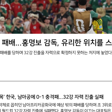
' 한국, 남아공에 0-1 충격패...32강 자력 진출 실패
약체로 꼽히던 남아프리카공화국에 예상 밖의 패배를 당하며 조 3위로
미 월드컵 32강 자력 진출에 실패했다. 홍명보 감독이 이끄는 대표팀은 