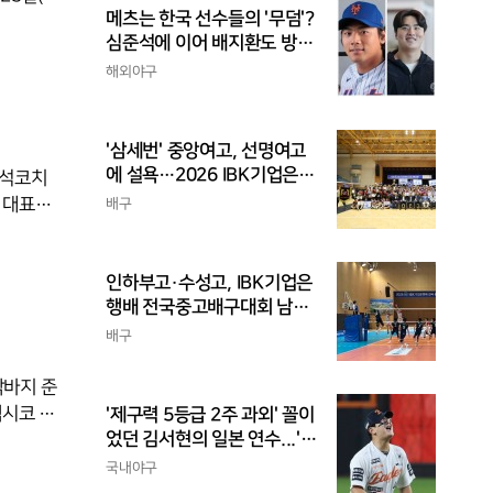
메츠는 한국 선수들의 '무덤'?
에 0-
심준석에 이어 배지환도 방
3)에 그
출...심준석은 이미 귀국, 배
해외야구
처졌다.다
지환은 미국 잔류할 듯
트는 32
 이
'삼세번' 중앙여고, 선명여고
에 설욕…2026 IBK기업은행
수석코치
배 전국중고배구대회 우승
 대표팀
배구
컵을 치를
기를 뛰었
인하부고·수성고, IBK기업은
거쳤고,
행배 전국중고배구대회 남고
다. 김상
부 결승 격돌
수석코치
배구
막바지 준
멕시코 누
'제구력 5등급 2주 과외' 꼴이
었던 김서현의 일본 연수...'종
15분만
합검진표'에 불과
위 속에서
국내야구