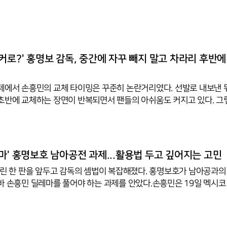
실점 장면도 허무했다. 후반 5분 김승규 골키퍼와 이기혁선수가 부딪히
수가 쉽게 공을 골문으로 차 넣었다. 멕시코는 이 한 번의 승리로 조 1
드컵 본선 2차전 무승 기록을 또 늘렸다. 그리고 경기 시간 57분, 손
 나왔다. "왜 또 저 타이밍이야?" 패배가 확정된 뒤에도 가장 많이 
 교체 시점이었다.데자뷔처럼 보였지만, 사실은 데자뷔보다 더 묘한
커로?' 홍명보 감독, 중간에 자꾸 빼지 말고 차라리 후반에
제에서 손흥민의 교체 타이밍은 꾸준히 논란거리였다. 선발로 내보낸 
초반에 교체하는 장면이 반복되면서 팬들의 아쉬움도 커지고 있다. 
바꿔보는 것은 어떨까. 선발로 내세웠다가 중간에 빼느니, 처음부터 후
이 더 합리적일 수도 있다.중요한 것은 경기에서 승리할 가능성을 높이
번 선발 출전 후 승부처를 앞두고 교체된다면, 대표팀은 손흥민의 가장 
 정작 가장 중요한 순간에 활용하지 못하게 된다.더구나 상대 입장에
마' 홍명보호 남아공전 과제...활용법 두고 깊어지는 고민
후반에 등장하는 손흥민이 훨씬 부담스러울 수 있다. 체력이 떨어진
걸린 한 판을 앞두고 감독의 셈법이 복잡해졌다. 홍명보호가 남아공과의
바 손흥민 딜레마를 풀어야 하는 과제를 안았다.손흥민은 19일 멕시코
서 열린 멕시코와의 조별리그 A조 2차전에 최전방 공격수로 선발 출
점유율 슈팅에서 모두 앞섰으나 그중 손흥민의 슈팅은 없었고 후반 수
점으로 0-1로 졌다.다만 손흥민을 향한 비판은 과해 보인다. 그는 최