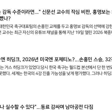
며 상대 수비를 흔들어 동료에게 공간을 열어주는 역할을 충실히 해
비도 그를 신경 쓰느라 쉽게 전진하지 못했다. 홍 감독 역시 체코전 뒤
는 감독 수준이라면..." 신문선 교수의 작심 비판, 홍명보는 
뺐나?
대한민국 축구대표팀의 손흥민 교체를 두고 홍명보 감독의 선택에 강
 교수는 최근 자신의 유튜브 채널을 통해 지난 19일 열린 2026 북중
경기 내용을 분석하며 손흥민의 이른 교체 결정에 대해 비판적인 견해
 손흥민이 체력이나 움직임 면에서 특별한 문제를 드러낸 상황이 아니었
 교수는 "손흥민이 예를 들어서 움직임이나 체력적으로 어려움이 있었
라며 "그렇다면 손흥민을 윙으로 두고 오현규를 중앙에 넣는 선택에는
국엔 히딩크, 2026년 미국엔 포체티노?...손흥민 스승, 3
의할 것"이라고 말했다.이어 그는 "세계적인 슈퍼스타가 있는데 경기 
에는 거스 히딩크가 있었다.당시 한국 축구는 월드컵 본선에서 단 한 번
못했다. 세계는 한국의 4강 진출 가능성을 낮게 평가했다. 그러나 히딩
최국의 이점을 극대화했고, 강한 체력과 조직력을 바탕으로 포르투갈과
 차례로 무너뜨렸다. 결국 한국 축구 역사에 길이 남을 4강 신화를 완성
 비슷한 시선이 미국을 향하고 있다. 2026 북중미 월드컵 개최국 미
잘 알려진 마우리시오 포체티노 감독에게 지휘봉을 맡겼다. 토트넘을 U
으로 이끌고, 손흥민을 세계적인 공격수로 성장시킨 명장이다. 미국
나 실수할 수 있다"...동료 감싸며 남아공전 다짐