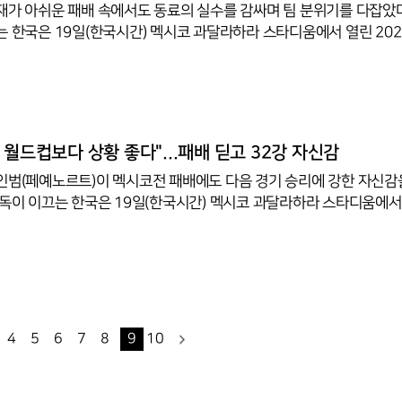
재가 아쉬운 패배 속에서도 동료의 실수를 감싸며 팀 분위기를 다잡았다
는 한국은 19일(한국시간) 멕시코 과달라하라 스타디움에서 열린 202
 2차전에서 멕시코에 0-1로 졌다.한국은 전반까지 0-0으로 맞섰으나 
골을 내줬다. 공중볼을 잡던 골키퍼 김승규가 이기혁과 엉켜 넘어지며 
이스 로모가 밀어 넣었다.90분을 소화한 김민재는 "누구나 실수할 수 있
도 있다"며 동료를 감쌌다. 실점 피드백을 나눴느냐는 물음에는 "굳이 
사인이 안 맞았을 뿐이니 대수롭지 않게 여기고 다음 경기에 집중하자"고
 월드컵보다 상황 좋다"...패배 딛고 32강 자신감
인범(페예노르트)이 멕시코전 패배에도 다음 경기 승리에 강한 자신감
감독이 이끄는 한국은 19일(한국시간) 멕시코 과달라하라 스타디움에서 
월드컵 조별리그 A조 2차전에서 멕시코에 0-1로 졌다.경기 후 공동취
"지난 월드컵 때보다 2차전이 끝난 지금 상황이 더 좋다"며 "잘 준비하
다시 한번 많은 분께 행복을 드릴 수 있을 것"이라고 말했다. 그는 "
는 벽에 부딪힌 느낌에 울기도 했지만, 오늘은 준비한 장면이 많이 나
기거나 이기면 경우의 수를 따지지 않아도 되는 만큼 선수들 마음이 여
4
5
6
7
8
9
10