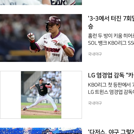
었다. 선발 벤자민은 6
타선에서는 박찬호가 결승
타점 2득점으로 힘을 보
'3-3에서 터진 7회
을 안았다
승
홈런 두 방이 키움 히어
SOL 뱅크 KBO리그 
3으로 이겼다.전날 패배
국내야구
쪽은 SSG였다. 1회초
희생플라이로 선취점을 
으로 균형을 맞췄고, 곧
LG 염경엽 감독 "
서지 않았다. 5회초 2
KBO리그 첫 등판에서
LG 트윈스 염경엽 감독
베어스와의 방문 경기를
국내야구
하는 점이 최대 강점이
평도 덧붙였다.이력이 뒷
까지 미국프로야구 메이저
기)에서 112승 105패
'다저스, 야구 그렇