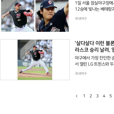
1일 서울 잠실야구장에서
12승에 빛나는 베테랑
을 집중시켰다. 이날 마
국내야구
이스 곽빈은 야구 역사
을 자아냈다. LG 유
보여주었다. 그는 7이닝
4사구도 허용하지 않는
'살다살다 이런 블론
라스코 승리 날려,
야구에서 가장 잔인한 
서 열린 LG 트윈스와 
데뷔전에서 자신의 이름을
국내야구
대로 단 한 명의 출루도 
그야말로 퍼펙트 게임이
된 투구 수 관리 방침에
수 관리 차원의 결정이었
1
2
3
4
5