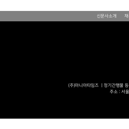
신문사소개
채
(주)마니아타임즈 ㅣ정기간행물 등록번
주소 : 서울