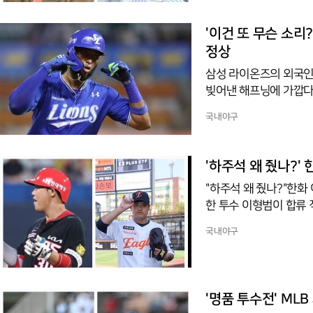
악몽이 재현되는 것이 
는 마이너리그와 빅리그
'이건 또 무슨 소리
정상
삼성 라이온즈의 외국인
빚어낸 해프닝에 가깝다
그늘에 가려, 올 시즌
국내야구
분석이다.디아즈는 올 
점 부문 상위권에 이름을
상급 생산력을 증명해 
'하주석 왜 줬나?' 
섣부른 우려의 시선을 
"하주석 왜 줬나?"한화
한 투수 이형범이 합류 
대로 KIA 타이거즈 유
국내야구
가 극명하게 엇갈리고 있
해 내야수 하주석을 내주
에 숨통을 틔워줄 즉전
있는 결단을 내렸다. 여
'명품 투수전' ML