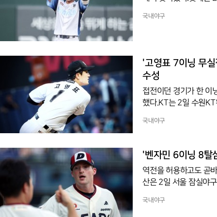
정 경기에서 10-7로 
국내야구
진 4실점으로 시즌 8승
타수 3안타 1타점 3득
발 보스는 3이닝 9피안
다. 1회말 나승엽이 출
'고영표 7이닝 무실점
수성
접전이던 경기가 한 이닝
했다.KT는 2일 수원K
12-1로 이겼다. 시리즈
국내야구
연패에 빠진 한화는 46
는 7이닝 6피안타 8탈
홈런)로 뒷받침했는데,
'벤자민 6이닝 8탈삼
드, 김현수가 홈런을 보
역전을 허용하고도 곧바로
안았다.초
산은 2일 서울 잠실야구장
이겼다. 3연승으로 52
국내야구
무리했고, 3위 LG(5