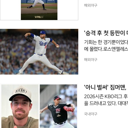
WPBL 개막전 로스앤
해외야구
4실점을 기록했다. 리그
다. 7이닝제로 운영되는
회까지 8-6으로 앞서 
을 허용했고, 7회에만 
'승격 후 첫 등판이
기회는 한 경기뿐이었다
에 몰렸다.로스앤젤레스 
다.지난해 두산에서 8승
해외야구
약을 맺은 뒤 최근 빅리
판해 6이닝 8피안타(1
그는 패전 투수가 됐다.
트와 사이드암 와이엇 
'아니 벌써' 짐머
2026시즌 KBO리그 
을 드러내고 있다. 대대
데, 이들의 행보를 두
국내야구
양새다.한화 이글스가 
난다. 지난 시즌 롯데 