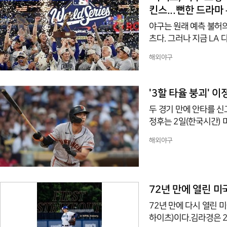
간 1
킨스...뻔한 드라마
야구는 원래 예측 불허
츠다. 그러나 지금 LA
기형적인 독식에 불과하
해외야구
타릭 스쿠발을 집어삼켰
라는 이름의 정당한 노
만함의 발로다.전 세계 
'3할 타율 붕괴' 
감과 피땀 흘려 키워낸
두 경기 만에 안타를 신
정후는 2일(한국시간)
구 메이저리그(MLB) 
해외야구
타수 1안타 1득점에 그쳤
7월 월간 타율 0.24
무사 1루 첫 타석에서 
서 샌디에이고 선발 워커
72년 만에 열린 미
가
72년 만에 다시 열린 
하이츠)이다.김라경은 2