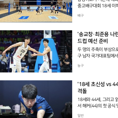
중고배구대회 18세 이
관에서 열린 대회 18세
배구
봄고를 세트스코어 3-2(25
여고는 예선 첫 승을 거
는 수성고가 울산스포츠과학
'송교창·최준용 나란
승을 거뒀다. ◇31일 
드컵 예선 준비
두 명의 주축이 부상으로
구 남자 국가대표팀에서
화하기 어렵다고 판단해
농구
훈련을 이어가겠다고 덧붙
국해 15일과 16일 일본
드컵 아시아 예선에서 
'18세 초신성 vs 
격돌
18세와 44세, 그리고 
서 해커(44)의 첫 공
움에서 열린 2026-20
일반