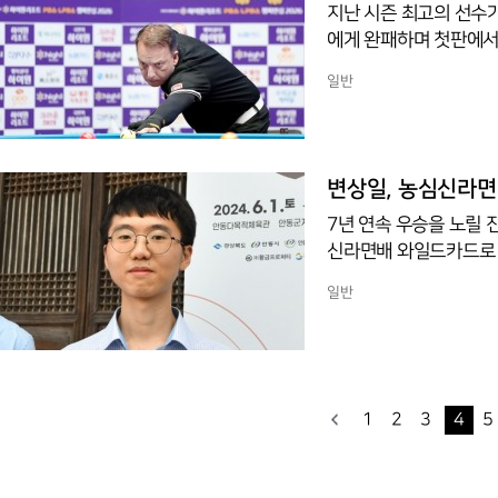
지난 시즌 최고의 선수가
에게 완패하며 첫판에서
열린 2026-2027시즌
일반
스코어 0-3으로 무너졌
동은은 매 세트 집중력을
산체스가 앞서 나갔으나
지고 있다. 지난 시즌 
변상일, 농심신라면배
이
7년 연속 우승을 노릴 
신라면배 와일드카드로 
나 후원사 지명으로 합류
일반
다.한국은 22회 대회부
고와 2점 접바둑에서 
·랴오위안허·왕싱하오,
고타로다. 개막은 9월
1
2
3
4
5