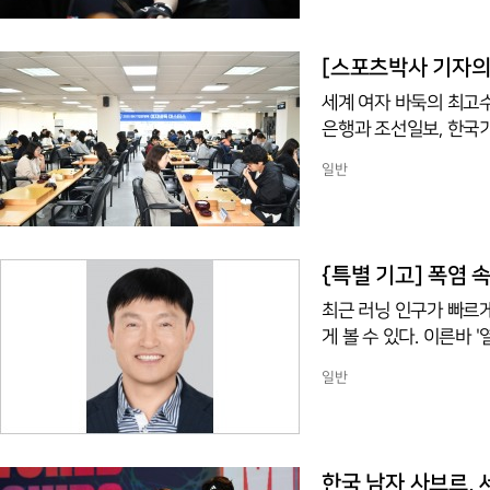
A 64강전에서 각각 
3-0(15-3 15-5 
트에서는 하이런 12점을
15-4 14-15 15-
세계 여자 바둑의 최고수
다.32강에서 만나
은행과 조선일보, 한국기
배 여자바둑 월드마스터스
일반
해까지 다섯 차례 열린 
다. 이로써 한국은 중국
됐다. 기업은행배 여자
국내 기사 16명이 우승
{특별 기고] 폭염 
최근 러닝 인구가 빠르
게 볼 수 있다. 이른바 
는다. 전문가들은 "여름철 러닝은 기록보다 안전이 우선"이라고 입을 모은다. 폭염 속 운동은
일반
체력 향상에 도움이 되기
닝, 왜 위험할까? 달리는 동안 우리 몸은 근육 활동으로 많은 열을 만들어낸다. 평소에는 땀을
흘리고 증발시키면서 체
못해 몸속 열이 빠르게
한국 남자 사브르, 