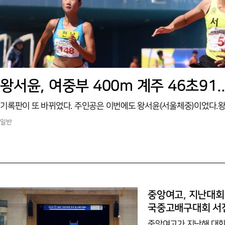
왕서윤, 여중부 400ｍ 계주 46초91
일반
중앙여고, 지난대회 
국중고배구대회 서
중앙여고가 지난해 대회 