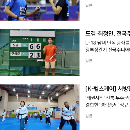
30일 충북 진천 국가
일반
·나고야 아시안게임 목
야 할 부분이라며 이번
킹 1위인 두 사람은 2
달을 받았다. 이후 파리
도겸·최정인, 전국
U-18 남녀 단식 왕좌
광부장관기 전국주니어테
식 결승에서 도겸은 주성준
일반
이 됐고 국내 대회 우승
6-2)으로 제압했다. 
희가 차지했다.
[K-헬스케어] 처방
'태권시티' 전북 무주군
결합한 '경락품세' 정
하는 'K-실버 헬스케어
일반
이 안 들어가는 듯 보여
무주국민체육센터 별관 2