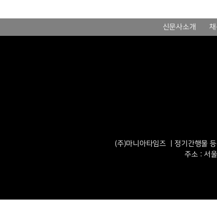
신문사소개
채
(주)마니아타임즈 ㅣ정기간행물 등록번
주소 : 서울