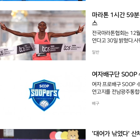
음악에 맞춰 양래수(77
손끝에 기운을 싣고 일
마라톤 1시간 59분
스
전국마라톤협회는 12월 
연다고 30일 밝혔다.사웨
했다. 2시간 벽을 넘어
일반
단일 종목으로 하루 1만
전마협 회장이 28일 
을 확정했다. 세부 일정
여자배구단 SOOP 
기쁘다며 안전한 준비를
여자 프로배구 SOOP 
연고지를 전남광주통합특
26-2027시즌 V리그
배구
말이어서 이 절차를 먼저
결'과 '확장'의 브랜드 
OOPers' 마크는 코
과 홈경기장 사용, 행·
'대어가 낚였다' 산체