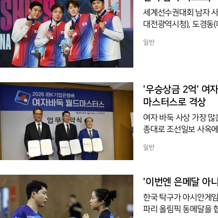
세계선수권대회 남자 사브
대전광역시청), 도경동(
계선수권대회 단체전에서 
일반
다. 2022년에 이은 
달도 남기지 않은 시점
처음으로 세계선수권 개
했다. 32강에서 필리핀을
'우승상금 2억' 여
마스터스로 격상
여자 바둑 사상 가장 많
종대로 조선일보 사옥에
했다고 발표했다.변화의 
일반
동안 국내대회로 치러졌
다.상금 규모도 함께 커
다. 4강 3천만원, 8강
'이번엔 은메달 아
는 세 갈래다. 32강은 
한국 탁구가 아시안게임
다. 전
파리 올림픽 동메달을 합