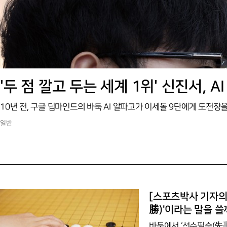
'두 점 깔고 두는 세계 1위' 신진서,
일반
[스포츠박사 기자의
勝)'이라는 말을 쓸
바둑에서 ‘선수필승(先手