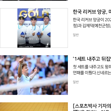
포함해 대표 4명을 확정
국은 제22회부터 제27
한국 리커브 양궁, 
한국 리커브 양궁이 20
청)과 김제덕(예천군청)
시간) 스페인 마드리드에
일반
하이 2차 대회와 안탈리
지(이상 현대모비스), 
·3차 대회에서 동메달
메달 두 개가 나왔다.
'1세트 내주고 뒤집
첫 세트를 내주고도 왕좌
연패를 이뤘다.신네르는
결승에서 츠베레프를 3시간 
일반
에 오른 그는 메이저 통
라스와 윔블던 우승 횟수
랑스오픈 조기 탈락의 
접전 끝에 츠베레프에게
[스포츠박사 기자의 스포츠용어 