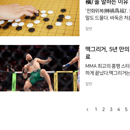
福)'을 말하는 이유
'전화위복(轉禍爲福)'.
말도 드물다. 바둑은 처
경기이기 때문이다.전화위복의 어원
일반
福) 복전위화(福轉爲禍)
재앙이 된다’는 뜻이다.
현재의 행복을 자만할 필
맥그리거, 5년 만의 
복지소의(禍兮福之所倚
료
MMA 최고의 흥행 스타
하게 끝났다.맥그리거는 
329' 웰터급 메인 이
일반
릎 부상으로 TKO패를
다. 경기 시작과 함께 
였다. 부상 직후에도 킥
단해 중단시켰다.다른 경
1
2
3
4
5