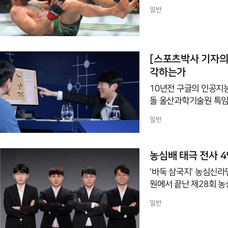
쳐 다시 종합격투기 훈
일반
며 옥타곤 복귀를 향한 
주 라스베이거스에서 열린
만에 오른쪽 무릎을 다쳐
과정에서 무릎이 심하게 
[스포츠박사 기자의 
각하는가
10년전 구글의 인공지능
돌 울산과학기술원 특임
휩쓸리지 않으려면 고정
일반
어야 한다고 역설했다.
반에 두지 말라고 금기시하
수가 틍ㄹ린 선택이 아님
농심배 태극 전사 4
움을 AI가 보여준 셈”
'바둑 삼국지' 농심신라
원에서 끝난 제28회 
·안성준 9단이 본선 
일반
고, C조 결승에서는 박
9단을 꺾고 가장 먼저 