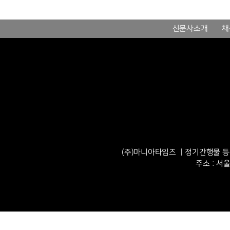
신문사소개
채
(주)마니아타임즈 ㅣ정기간행물 등록번
주소 : 서울