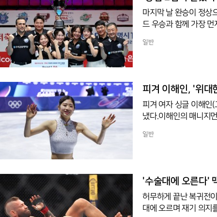
마지막 날 완승이 정상
드 우승과 함께 가장 
광명시 광명시민체육관에서
일반
드 마지막 날 하림을 세
희비가 갈렸다. 승점 2
우승과 함께 포스트시즌
초반부터 치열했다. 1세
피겨 이해인, '위
피겨 여자 싱글 이해인
냈다.이해인의 매니지먼
2026-2027시즌 프
일반
개츠비' OST 세 곡을
발해 후반부로 갈수록 
감정을 쏟아내는 것이 
와 손잡고 '서클스'로 
'수술대에 오른다'
허무하게 끝난 복귀전이
대에 오르며 재기 의지