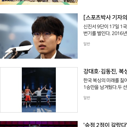
만, 한국어로 통용되는
나다. 종주국 대한민국의
까지 시흘간 강원특별자
[스포츠박사 기자의 
글로벌 K-검무예 페스티
신진서 9단이 17일 1국을
번기를 벌인다. 2016
기사와 인공지능(AI)의
일반
접바둑을 두는 것은 현재
이다. 따라서 이번 대결
이다.바둑계에서는 처음 
시겠습니까?", "몇 점
강대호·김동진, 복싱
한국 복싱의 미래를 짊
1승만을 남겨뒀다.두 
대회 19세 이하(U-1
일반
마우삼 수하그(인도)를 
다.두 선수는 한국시간 
라바이(카자흐스탄), 
대급이다. U-19에서 정
'승점 2점이 갈랐다