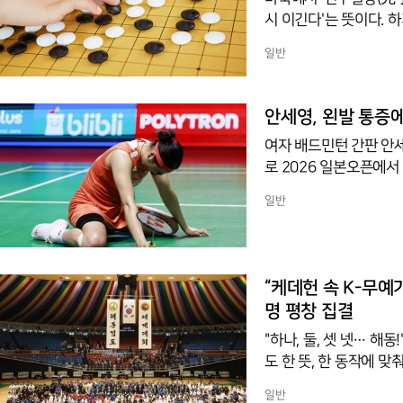
시 이긴다'는 뜻이다. 하지만 본래 말뜻과는 
워진다'는 경험칙을 표현
일반
것'으로 생각한다. 하지
드시 응수해야 하는 강한
이 상대의 수에 끌려다니
안세영, 왼발 통증에
수는 시간과 흐름을 지
여자 배드민턴 간판 안세
로 2026 일본오픈에
영은 오쿠하라 노조미(1
일반
협회에 따르면 그는 32
한 끝에 기권을 결정했
곳이다. 현재 안세영은
앞서 6월 싱가포르오픈
“케데헌 속 K-무예
명 평창 집결
"하나, 둘, 셋 넷… 해
도 한 뜻, 한 동작에 
시에 예를 갖춘다. 전통
일반