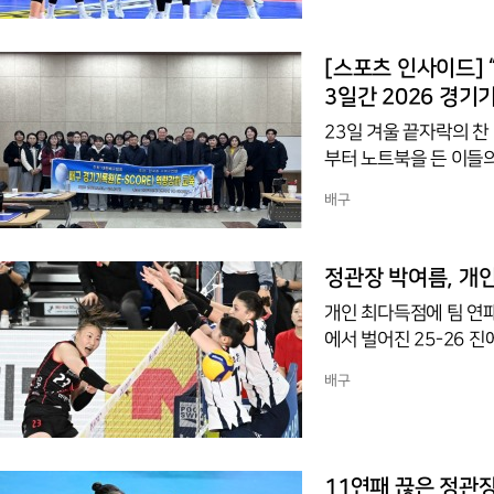
활약은 백미였다.선발 
아-김채원이 나섰고 페
가 나섰다.1세트는 I
[스포츠 인사이드] “기록이 곧 경기다”… 한국중고배구연맹 주관, 23일부터
빅토리아가 3득
3일간 2026 경기
23일 겨울 끝자락의 찬
부터 노트북을 든 이들의 발걸음
들이 책상 앞에 앉았다
배구
대한배구협회와 공동으로 
뜨거웠다. 23일부터 시
격 취득자 50명이 참
정관장 박여름, 개인
관심을 보여준다.교육과
개인 최다득점에 팀 연
에서 벌어진 25-26 
그-5리시브-공격성공률
배구
성공률 40.9%를 기록
은 일도 잘 해낸 것은 
하이라이트였다.25-2
여고 시절 여자 배구 전
11연패 끊은 정관