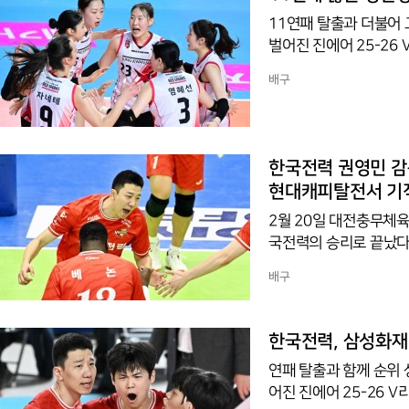
전하던 박여
11연패 탈출과 더불어
벌어진 진에어 25-26 
-23, 25-21)로 승
배구
가루를 뿌렸다는 점에서
기록하며 활약한 것은 
것은 백미였다.선발 명
효서가 나섰고 흥국생명
한국전력 권영민 감독
섰다.1세트
현대캐피탈전서 기적
2월 20일 대전충무체육
국전력의 승리로 끝났다.
다"며 "5라운드 마지막
배구
혔다. 부상에서 복귀한 
제 몫을 잘해준 것 같다
를 따낸 것에 만족하는 
한국전력, 삼성화재 
범실이 너무 많았고 서
연패 탈출과 함께 순위
어진 진에어 25-26 V