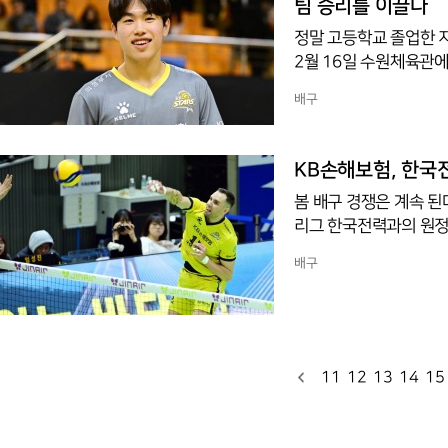
팀 승리를 이끌다
정말 고등학교 졸업한 지
2월 16일 수원체육관에
리시브 2개를 기록하며
배구
밀어내고 4세트 모두를 
개는 백미였다.더욱이 
이를 보여주었다.25-
KB손해보험, 한국전
진은 순천제일고 재학 
봄 배구 경쟁은 계속 된
리그 한국전력과의 원정경기에
다.특히 이 날 승리로 
배구
는 점에서 의미있는 승리
압권이었다. 덤으로 임성
활약한 것은 백미였다.
정민수가 나섰고 KB손
진이 나섰다.1세
11
12
13
14
15