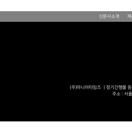
신문사소개
채
(주)마니아타임즈 ㅣ정기간행물 등록번
주소 : 서울