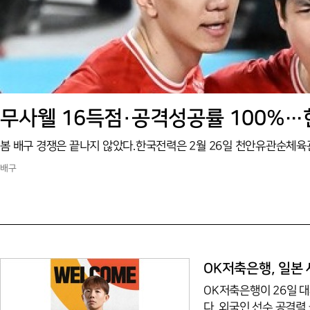
무사웰 16득점·공격성공률 100%…
배구
OK저축은행, 일본
OK저축은행이 26일 대
다. 외국인 선수 공격력