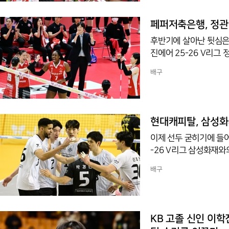
처였던 5세트에서 블로
만 후위 공격을 9개나 
페퍼저축은행, 정관장
크라
후반기에 살아난 뒷심은
진에어 25-26 V리그 정
25, 15-5)로 승리를
배구
것은 압권이었고 박은서도
미였다.선발 명단은 페
나섰고 정관장은 자네테
다.1세트는 페퍼저축은
현대캐피탈, 삼성화
다이렉트
이제 선두 굳히기에 들
-26 V리그 삼성화재와의
거뒀다.특히 상대전 1
배구
기에 들어갔다는 점에서
김진영의 활약은 압권이
백미였다.선발 명단은 
섰고 현대캐피탈은 신호
KB 고졸 신인 이학
섰다.1세트