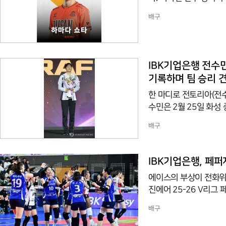
저축은행에서 14경기 5
배구
하며 준수한 호흡을 보였
라며 이전에 합을 맞춘
에 합류한 만큼 포스트
IBK기업은행 전수민
기록하며 팀 승리 
한 마디로 전토리아(전
수민은 2월 25일 화성
기에서 13득점-공격성공
배구
막판에 연속 4득점을 
로킹 포함 4득점을 올리
리아의 부상으로 교체 
IBK기업은행, 페퍼
득점으로 데뷔 첫 두 자
에이스의 부상이 전화위
기
진에어 25-26 V리그 
7, 25-15)로 승리를
배구
의 활약은 압권이었고 