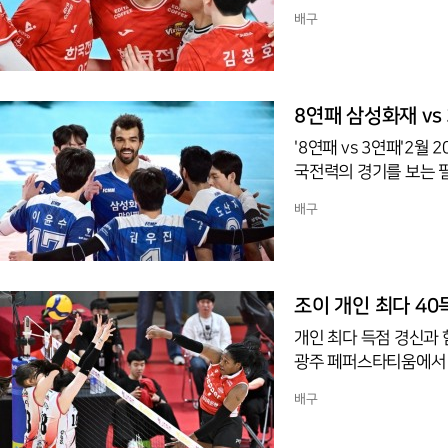
25, 26-24)로 승
배구
공률 62.5%를 기록하
활약을 한 것은 백미였
수-이상욱-조국기가 나
김건희가 나섰다.1세트
8연패 삼성화재 vs
국전력은 신
'8연패 vs 3연패'2월
국전력의 경기를 보는 필
록 세트스코어 0-3으로
배구
하며 끈기를 보여준 것에
며 성장하는 모습을 보여
똑같이 12득점을 기록
분위기가 좋지 않기에 연
조이 개인 최다 4
개인 최다 득점 경신과
광주 페퍼스타티움에서 벌
공률 47.1%-서브에이
배구
인 최다 득점을 경신한
그도 10개를 기록하며