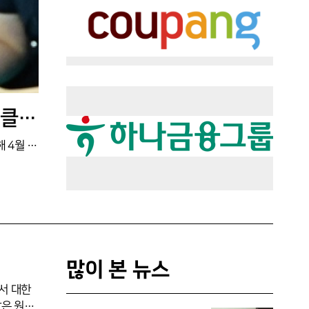
우리카드, 박철우 감독대행 정식 감독 선임...후반기 18경기 14승 '미라클 런' 인정받았다
서울 우리카드 배구단이 박철우 감독대행을 제5대 감독으로 선임했다고 11일 발표했다. 계약 기간은 3년이다.박철우 감독은 지난해 4월 우리카드 코치로 합류했고, 올해 1월 파에스 전 감독의 후임으로 지휘봉을 잡았다. 감독대행으로 지휘한 후반기 18경기에서 14승 4패를 기록하며 팀을 포스트시즌으로 이끄는 '미라클 런'을 완성해 정식 선임으로 이어졌다.구단 관계자는 "형님 리더십을 바탕으로 선수들의 장점을 극대화해 팀을 한 단계 성장시킬 것으로 기대한다"고 밝혔다. 박철우 감독은 "지도자로서 첫 발을 내딛은 우리카드에서 감독을 맡게 돼 감회가 남다르다. 지속 가능한 강팀으로 거듭날 수 있도록 최선을 다하겠다"고 각오를 전했
많이 본 뉴스
서 대한
탈은 원정