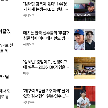
'김태형 감독이 옳다' 144경
 레오의
기 체제 논쟁…KBO, 변화 고
고 격분
민해야, 환경에 맞는 경기 수
국내야구
나 블랑
가 바람직
결과적으
완승
 이끌었
메츠는 한국 선수들의 '무덤'?
심준석에 이어 배지환도 방
출...심준석은 이미 귀국, 배
해외야구
VP로 선
지환은 미국 잔류할 듯
)를 제치
쏟아냈다.
'삼세번' 중앙여고, 선명여고
3으로 내
에 설욕…2026 IBK기업은행
2년 만
배 전국중고배구대회 우승
배구
대캐피탈
좌 탈
회까지
'제구력 5등급 2주 과외' 꼴이
에서 현
었던 김서현의 일본 연수...'종
패로 통합
합검진표'에 불과
며 남자배
국내야구