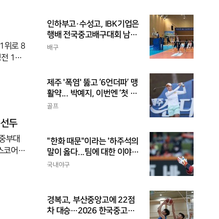
7점)·정
공했다.4
인하부고·수성고, IBK기업은
 속공 쐐
행배 전국중고배구대회 남고
 올 시즌
부 결승 격돌
1위로 8
배구
전 18
를 세트
된 조에서
제주 '폭염' 뚫고 ‘6언더파’ 맹
5-15,
활약... 박예지, 이번엔 ‘첫 우
승’ 가나
골프
독선두
.중부대
"한화 때문"이라는 '하주석의
스코어 3
말이 옳다...팀에 대한 이야
격 성공률을
기, 끝까지 안 하는 게 도리
국내야구
지하며 승
굳건히 지
 모습이
경복고, 부산중앙고에 22점
으로 완파
차 대승…2026 한국중고농