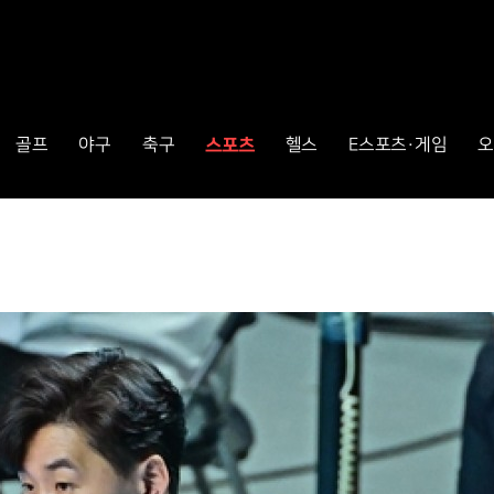
스포츠
골프
야구
축구
헬스
E스포츠·게임
오