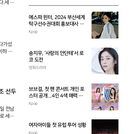
다.세 세
로 현대캐
는 17-
에스파 윈터, 2024 부산세계
 마침표
탁구선수권대회 홍보대사 위
촉
로 듀스로
Kpop
 정지석
 다가섰
이하 남
송지우, ‘사랑의 안단테’서 로
, 25-
코 도전
리시브 불안
영화드라마
며 흐름
격에 밀
무리했다.
브브걸, 첫 팬 콘서트 개인 포
 조 선두
스터 공개...4인 4색 매력 발
산
Kpop
8일 전남
로 세트
승점 6점을
여자아이들 첫 유럽 투어 성황
강연타를
Kpop