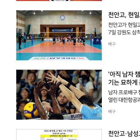
앞세워 목포대를
권을 잡고 공격
천안고, 현일
는 한양대의 조
천안고가 현일고
서
7일 강원도 삼
난 조직력을 발판으
배구
다. 이로써 천안
내 기세를 올렸
천안고는 초반부
편 18세이하 
'아직 남자 
5-21,
기는 묘하게
남자 프로배구 
열린 대한항공과
1·2차전을 모
배구
을 동력으로 삼
등장하며 경기장
서브로 제압하며
천안고·남성고
아웃사이드 히터