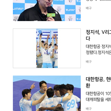
1·2차전을 모
배구
서브가 아웃 판
했고, 구단은 
감독은 이후에도
로 팀 결속력을
정지석, V리
다
대한항공 정지석
정됐다.정지석은 
고 MVP를 차
배구
1·2차전에서 각
주는 위기 속에
의 왕좌 탈환을
대한항공, 현
(5회)을 제치고
환
대한항공이 10
대캐피탈을 세트스코
우승을 차지했다
배구