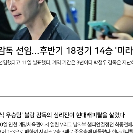
식 우승팀' 블랑 감독의 심리전이 현대캐피탈을 살렸다
0일 인천 계양체육관에서 열린 V리그 남자부 챔피언결정전 최종전에
어 1-3으로 패하며 시리즈 2승 3패로 준우승에 머물렀다.현대캐피