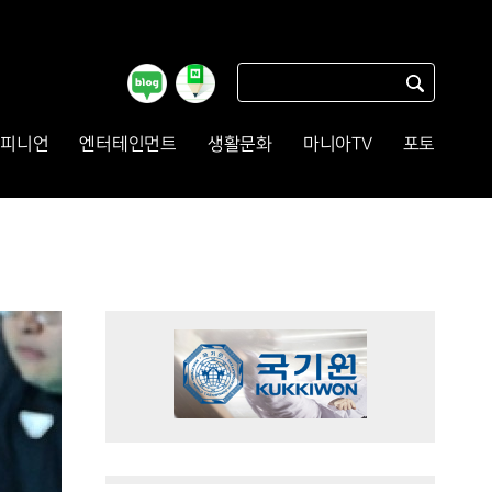
피니언
엔터테인먼트
생활문화
마니아TV
포토