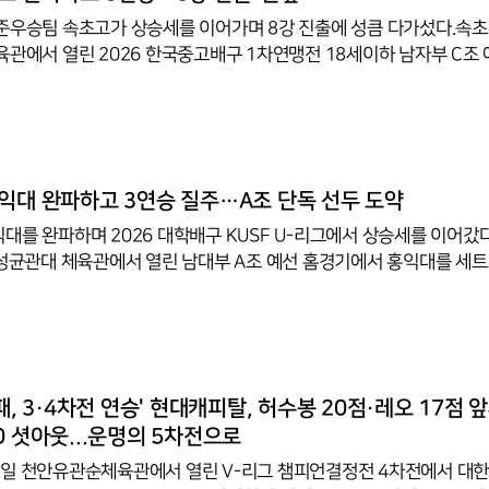
준우승팀 속초고가 상승세를 이어가며 8강 진출에 성큼 다가섰다.속초
육관에서 열린 2026 한국중고배구 1차연맹전 18세이하 남자부 C조
어 3-0(25-20, 25-21, 25-22)으로 제압했다. 이로써 속초고는
선두에 오르며 8강 진출 가능성을 크게 높였다.이날 경기에서 속초고는 
세워 경기 내내 주도권을 놓치지 않았다. 매 세트마다 안정적인 흐름을
격을 효과적으로 차단했고, 위기 상황에서도 집중력을 잃지 않으며 셧
속초고는 10일 부산동성고와의 예선 마지막 경기를 앞두고 있으며, 현
익대 완파하고 3연승 질주…A조 단독 선두 도약
대를 완파하며 2026 대학배구 KUSF U-리그에서 상승세를 이어갔
 성균관대 체육관에서 열린 남대부 A조 예선 홈경기에서 홍익대를 세
 25-22, 25-17)으로 제압했다. 이 승리로 성균관대는 3연승과 함께 승점
선두로 올라섰다.이날 성균관대는 경기 초반부터 안정된 조직력을 바탕으
했다. 1세트에서는 다양한 공격 루트를 활용하며 홍익대 수비를 흔들어 
했다. 2세트에서는 홍익대의 반격에 잠시 주춤하며 접전을 벌였지만, 
 공격으로 25-22 승리를 따내며 흐름을 이어갔다. 이어진 3세트에서
패, 3·4차전 연승' 현대캐피탈, 허수봉 20점·레오 17점 
0 셧아웃...운명의 5차전으로
일 천안유관순체육관에서 열린 V-리그 챔피언결정전 4차전에서 대