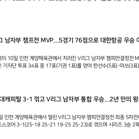
두 내줬지만 2차전 5세트에서 터진 판정 논란이 반전의 기폭제가 됐다.
정을 받은 데 대해 블랑 감독은 경기 후 "현대캐피탈이 진정한 승자"라
연맹에 재판독을 요구했다. 연맹은 사후 심사 결과 '정독' 결론을 내렸으
 "우리가 비공식 우승팀" 발언을 이어갔다.논란적인 언행이었지만 
 끌어올리는 효과를 발휘했다. 홈에서 열린 3·4차전을 모두 3-0으로 
그 남자부 챔프전 MVP...5경기 76점으로 대한항공 우승
이 10일 인천 계양체육관에서 치러진 V리그 남자부 챔피언결정전 M
기자단 투표 34표 중 17표(기권 1표)를 얻어 한선수(5표)·마쏘(3표
지했다. 5경기 합산 76점으로 챔프전 전체를 통틀어 가장 많은 점수를 
각 15점·19점으로 팀 승리를 이끈 데 이어, 팀이 원정 3·4차전을 0-
서도 12점·19점으로 분전했다. 이날 최종전에서도 11점을 더해 팀의 
 마무리했다.대한항공은 이번 우승으로 통산 6회 챔피언에 오르며 현
대캐피탈 3-1 꺾고 V리그 남자부 통합 우승...2년 만의 왕
 삼성화재(8회)에 이어 남자부 최다 우승 단독 2위에 등극했다. 컵대
일 인천 계양체육관에서 열린 V리그 남자부 챔피언결정전 최종 5차전
어 3-1(25-18 25-21 19-25 25-23)로 꺾으며 시리즈 3승 2
.1·2차전을 모두 잡았던 대한항공은 원정 3·4차전을 0-3으로 내주