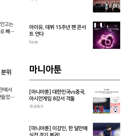
터 주도
막 3세트
조 경기에
천안고는
아이유, 데뷔 15주년 팬 콘서
로 빼어
트 연다
로 따돌렸
Kpop
18로 따
세트들어
았다. 한
마니아툰
3-1(2
 분위
육관에서
[마니아툰] 대한민국vs중국,
만들었다.
아시안게임 8강서 격돌
판정 논란
국내축구
래카드까지
 목적타
도 상대
[마니아툰] 이강인, 한 달만에
혔다
실전 경기 복귀!