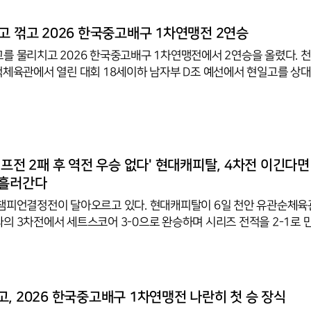
 몰아붙이며 25-19로 기선을 제압했다. 이어진 2세트에서도 초반부
과 수비를 안정적으로 운영하며 25-22로 세트 승리를 확정했다. 마지
고 꺾고 2026 한국중고배구 1차연맹전 2연승
직력이 더욱 빛을 발하며 25-17로 경기를 마무리했다.한편 남대부 A
를 물리치고 2026 한국중고배구 1차연맹전에서 2연승을 올렸다. 
척체육관에서 열린 대회 18세이하 남자부 D조 예선에서 현일고를 상대
로 삼아 공략, 세트스코어 3-1(25-18, 18-25, 25-20, 25-17)
고는 2승째를 올리며 조 선두에 올랐다. 천안고는 이날 첫 세트를 25-
으나 2세트서 현일고의 반격으로 18-25로 내주며 균형을 이뤘다. 3
터 안정적인 전력을 찾으며 앞서 나가기 시작, 25-20으로 승기를 잡
여자부 B조 예선에선 경남여고가 결정률 높은 공격을 앞세워 강릉여고를 
챔프전 2패 후 역전 우승 없다' 현대캐피탈, 4차전 이긴다면
 흘러간다
챔피언결정전이 달아오르고 있다. 현대캐피탈이 6일 천안 유관순체
의 3차전에서 세트스코어 3-0으로 완승하며 시리즈 전적을 2-1로 
두 내주고 홈으로 돌아온 현대캐피탈은 2차전 막판 레오의 서브 아웃 
았다. 관중석에는 '빼앗긴 들에도 봄은 오는가' 문구가 적힌 대형 플
이 하나가 됐다. 현대캐피탈은 정한용에 이어 교체 투입된 이든까지
 상대 리시브를 철저하게 무너뜨렸다.블랑 현대캐피탈 감독은 "4차전
, 2026 한국중고배구 1차연맹전 나란히 첫 승 장식
를 향한 목적타 서브 전략을 유지하되 코트를 더 넓게 쓰겠다"고 밝