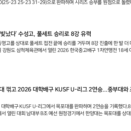
0(25-23 25-23 31-29)으로 완파하며 시리즈 승부를 원점으로 돌렸
지 엎치락뒤치락했다. 1세트는 23-23 동점에서 임재영의 서브 범실
인트를 잡은 뒤 레오가 정지석의 오픈 공격을 블로킹으로 끊었다. 2세트
레오 블로킹과 정지석 범실이 균형을 깼고 허수봉 오픈과 최민호 속공이
세트는 대한항공이 먼저 세트 포인트에 도달했으나 정한용의 서브 범실
 빛났다’ 수성고, 풀세트 승리로 8강 유력
의 블로킹에 이어 레오의 강타로 매치포인트를 완성했다.대한항공은
명고를 상대로 풀세트 접전 끝에 승리를 거두며 8강 진출에 한 발 더
일 강원도 삼척체육관에서 열린 2026 한국중고배구 1차연맹전 18세 
경기에서 진주동명고와 치열한 접전을 펼친 끝에 세트스코어 3-2(19-25
 19-25, 15-12)로 극적인 승리를 거뒀다.경기 초반 수성고는 수비와 
1세트를 19-25로 내줬다. 그러나 2세트에서 공격 성공률을 끌어올리
3세트까지 연이어 따내며 승기를 잡았다. 4세트에서는 진주동명고의 반
 허용했지만, 마지막 5세트에서 집중력을 발휘해 15-12로 경기를 마
대 꺾고 2026 대학배구 KUSF U-리그 2연승...중부대와
6 대학배구 KUSF U-리그에서 목포대를 완파하며 2연승을 기록했다.
서 열린 대회 남대부 B조 예선 원정경기에서 한양대는 목포대를 상대
-19, 25-22, 25-17) 완승을 거두었다. 이번 승리로 한양대는 2승, 
와 선두 경쟁을 이어가게 됐다.첫 세트에서 한양대는 결정률 높은 