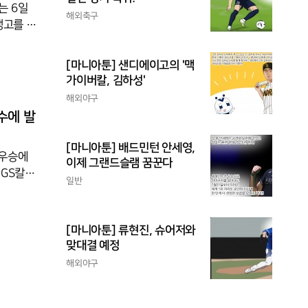
는 6일
해외축구
생고를 상
로 완승을
가 득점으
[마니아툰] 샌디에이고의 '맥
상대를 압
가이버칼, 김하성'
, 25-
해외야구
수에 발
[마니아툰] 배드민턴 안세영,
준우승에
이제 그랜드슬램 꿈꾼다
 GS칼텍
일반
 거쳐 올
1차전을
사건으로
[마니아툰] 류현진, 슈어저와
. 김영
맞대결 예정
 모마·
해외야구