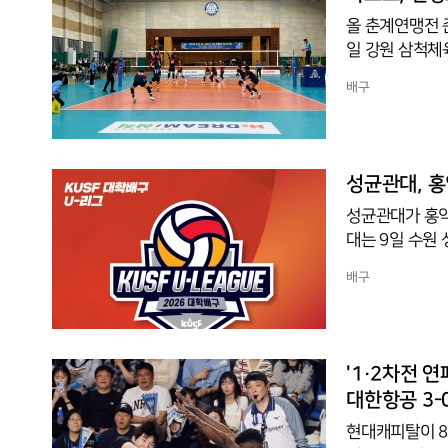
했다.
올 춘계연맹전 
일 강원 삼척체
인창고를 세트스코
배구
함께 조 단독 
격 결정력을 앞
며 인창고의 추
리를 완성했다.
성균관대, 홍
을
성균관대가 홍익
대는 9일 수원
3-0(25-18,
배구
록, 조 단독 
에서 우위를 점
로 기선을 제압
반 집중력 있는
'1·2차전 연
주도
대한항공 3-
현대캐피탈이 8