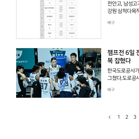
천안고, 남성고
강원 삼척다목적
대로 결정률 높은
배구
거두었다. 천안
로 연결되며 주
도해 나가며 여유
15, 25-19
챔프전 6일 
목 잡혔다
한국도로공사가
그쳤다.도로공사
스에 1-3으로 
배구
라온 3위 GS
6일 앞둔 지난달
약식기소된 것이
래 감독대행이 
1
2
3
강소