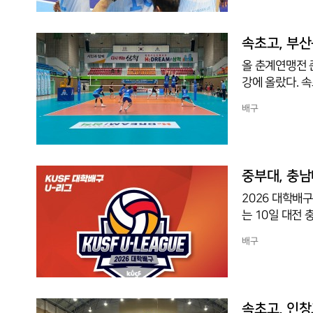
구 사상 첫 리
한용(14점)·임
세트에서 11-
속초고, 부산
기로 우승을 마무
올 춘계연맹전 
강에 올랐다. 
세이하 남자부 
배구
스코어 3-0(2
1위를 차지하며 
25-13)으로 
중부대, 충남
2026 대학배
는 10일 대전
-1(25-21, 
배구
앞세워 경기 주
리를 완성했다.
켰다. 안정적인
다.한편 A조에서
속초고, 인창