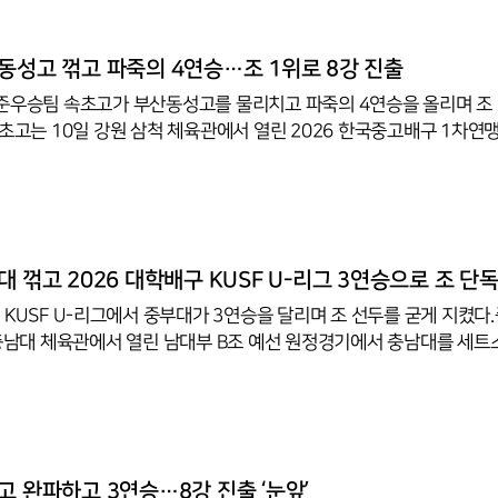
버스 스윕 우승의 위기에 몰렸다. 그러나 홈에서 열린 최종전에서 마쏘(1
동혁(12점)·정지석(11점)이 두 자릿수 득점을 나눠 가지며 반등에 성
14로 뒤지다 마쏘·정한용·정지석의 연속 득점으로 역전한 뒤 김민재의
동성고 꺾고 파죽의 4연승…조 1위로 8강 진출
리했다.대한항공의 통합 우승은 2023-2024시즌 이후 2년 만이다.
준우승팀 속초고가 부산동성고를 물리치고 파죽의 4연승을 올리며 조 
속초고는 10일 강원 삼척 체육관에서 열린 2026 한국중고배구 1차연맹
C조 예선 마지막 경기에서 안정된 조직력을 발판으로 삼아 부산동성고
5-12, 25-18, 25-13)으로 완파했다. 이로써 속초고는 5개팀이 편성
8강에 진출했다. 여고부 A조선 강릉여고가 제천여고를 3-0(25-19, 2
완파하고 2연승으로 4강 진출이 유력해졌다 . ◇10일 전적
대 꺾고 2026 대학배구 KUSF U-리그 3연승으로 조 단
구 KUSF U-리그에서 중부대가 3연승을 달리며 조 선두를 굳게 지켰다
 충남대 체육관에서 열린 남대부 B조 예선 원정경기에서 충남대를 세트
25-15, 23-25, 25-17)로 제압했다. 이날 경기에서 중부대는 높은 공
도권을 장악했고, 세트스코어 2-0으로 앞선 상황에서도 집중력을 유
이로써 중부대는 3연승과 함께 승점 9를 기록, B조 단독 선두 자리를 
 공격력과 조직력이 돋보이는 경기력이 이어지면서 상승세를 이어가는
는 인하대가 원정경기에서 경일대를 3-0(25-19, 25-16, 25-14)
고 완파하고 3연승…8강 진출 ‘눈앞’