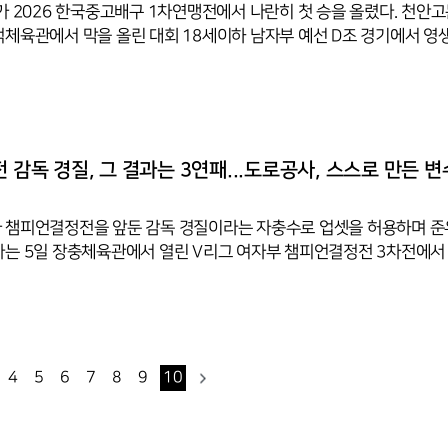
가 2026 한국중고배구 1차연맹전에서 나란히 첫 승을 올렸다. 천안고
체육관에서 막을 올린 대회 18세이하 남자부 예선 D조 경기에서 영
 공격력을 바탕으로 삼아 세트스코어 3-0(25-23, 25-16, 25-19)
고는 첫 세트서 영생고와 초반부터 공방전을 펼치다 중반이후 강연타
도권을 잡아나가 25-23으로 따냈다. 여세를 몰아 2세트선 시작부터 
있게 리드해 나갔다. 같은 조의 남성도도 송림고에 3-1(24-26, 25-13
)로 역전승을 거두고 1승을 낚았다. ◇6일 전적
전 감독 경질, 그 결과는 3연패...도로공사, 스스로 만든 변
 챔피언결정전을 앞둔 감독 경질이라는 자충수로 업셋을 허용하며 
는 5일 장충체육관에서 열린 V리그 여자부 챔피언결정전 3차전에서
패해 3연패로 시리즈를 마쳤다. 정규리그 1위(24승 12패)팀이 준PO를
칼텍스(19승 17패)에 업셋을 허용한 것이다.도로공사는 챔피언결정전 
 26일 10년간 팀을 이끈 김종민 감독과 결별했다. 김 감독이 폭행 
 계기였다. 그러나 챔프전 직전 단행된 변화는 팀 분위기를 뒤흔들었다
수습에 나섰지만 리더십 공백을 메우기엔 시간이 부족했다.도로공사는
4
5
6
7
8
9
10