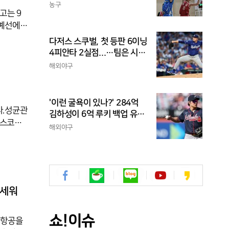
구 주말리그 왕중왕전 첫 승
농구
고는 9
신고
 예선에서
 3연승과
다저스 스쿠벌, 첫 등판 6이닝
높은 공
4피안타 2실점...…팀은 시즌
 유지하
최다 5연패
해외야구
아웃 승
재 흐름
'이런 굴욕이 있나?' 284억
다.성균관
김하성이 6억 루키 백업 유격
트스코어
수라니...자비스, 수비도 김하
해외야구
 9를 기
성보다 한 수 위 평가
로 공격
25-18
세트 후
도 경기
앞세워
쇼!이슈
한항공을