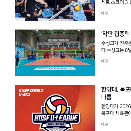
세트 스코어 3-
트 모두 막판까
배구
피탈이 세트 포
16 상황에서 
를 찍었다. 3
‘막판 집중력
넘어갔고 김진영
수성고가 진주동
이
다.수성고는 8
자부 예선 B조 
배구
22, 25-20,
으로 흔들리며 
을 되찾았고, 
려 다시 균형을
한양대, 목포
같은
다툼
한양대가 202
목포대 체육관에
스코어 3-0(25
배구
기록하며 중부대