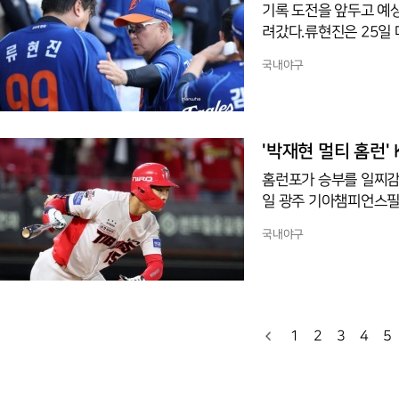
기록 도전을 앞두고 예상
려갔다.류현진은 25일 
의 홈경기에 선발 등판했
국내야구
볼넷을 내준 결과였다. 
닝이다.아쉬움은 컸다. 
었기 때문이다.부진의 원
게 투런 홈런을 맞은 그
'박재현 멀티 홈런' 
홈런포가 승부를 일찌감치 
일 광주 기아챔피언스필드
승리했다. 이로써 50승
국내야구
는 1회에 크게 기울었다
의 연속 타점으로 단숨에
타와 5회 추재현의 솔로
재현의 솔로포와 김선빈의
홈런
1
2
3
4
5