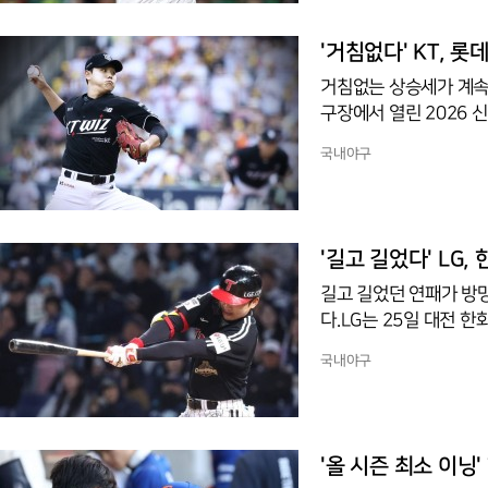
만회했다.그러나 SSG가
안타로 점수 차를 벌린 
'거침없다' KT, 롯
이날 박
거침없는 상승세가 계속됐
구장에서 열린 2026 신
3승2무35패로 2위를 
국내야구
나갔다. KT가 1회 힐
마운드가 흐름을 지켰다.
좀처럼 풀리지 않던 롯데
6회 김현수의 희생플라이
'길고 길었다' LG
길고 길었던 연패가 방망
다.LG는 25일 대전 
에서 승리했다. 이로써 
국내야구
머물렀다.경기는 초반부
나가자 한화가 2회 노
다.승부를 가른 것은 4
밀어내기와 문정빈의 2
'올 시즌 최소 이닝
노시