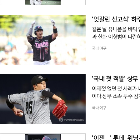
첫 승리로 전환점을 잡은
박해민은 LG에 와서 이
그러면서 투타 밸런스가
'엇갈린 신고식' 하
같은 날 유니폼을 바꿔 
과 한화 이형범이 나란
발했다. 광주 기아챔피언
국내야구
타석에서 적시 2루타를 친
는 공으로도 출루했다.반
이닝 동안 3실점 한 것이
기에서 구원 등판한 것이
'국내 첫 적발' 상
이제껏 없던 첫 사례가
이다.상무 소속 투수 김
그 고양 히어로즈와의 방
국내야구
물질 검사를 받았고 심
남을 일이었다. KBO에
때문이다. 김기중은 시행
의성은 확인되지 않았고 
'이젠...' 롯데, 