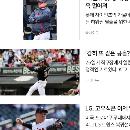
욱 멀어져
롯데 자이언츠의 가을야
는 하위권 탈출을 위한
히고 있다. 특히 후반기
국내야구
강 진입 마지노선과의 격차
0으로 8위에 머물러 있
세가 올해도 어김없이 
'감히 또 같은 공을
목소리가 커지는 한편,
25일 사직구장에서 열린
정적인 기로였다. KT가
샘 힐리어드가 들어섰다
국내야구
제하기 위해 정석적인 하
단으로 들어온 빠른 공
하다는 시선을 숨기지 
고, 롯데 배터리는 이를
LG, 고우석은 이제 
미국 프로야구 무대에서
리그 LG 트윈스 복귀설