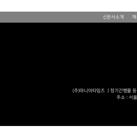
신문사소개
채
(주)마니아타임즈 ㅣ정기간행물 등록번
주소 : 서울