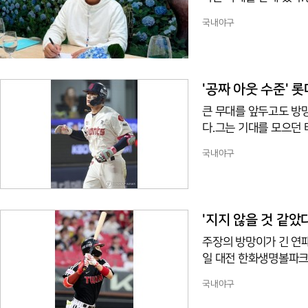
5-11로 이긴 것이다.
국내야구
타로 살아났고 박해민과 
서 42안타를 몰아치며
하기 때문이다. 1선발 
평균자책점은 7.91로
'공짜 아웃 수준' 
큰 무대를 앞두고도 방
다.그는 기대를 모으던 
5타점 타율 0.293으
국내야구
만큼 올해 더 나은 성
른 것이다. 그러나 이후 
하지 못했다.악재까지 겹
간 아시안게임 대표팀에
'지지 않을 것 같았다
주장의 방망이가 긴 연패
일 대전 한화생명볼파크
투런포를 시작으로 4타수
국내야구
를 15-11로 제압하며