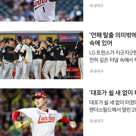
진 이물질 소지 의혹 및
국내야구
리고 있음에도 불구하고
다. 당장 눈앞에 놓인
그 어느 때보다 굳건하다
선수를 다각도로 지원하
'연패 탈출 의미밖에
속에 있어
LG 트윈스가 지긋지긋한
전히 깊은 터널 속에서
우려의 목소리가 커지고 
국내야구
팀 분위기 반전을 위해
있어 진정한 의미의 위기
스전에서 침묵을 깨고 
'대포가 쉴 새 없이 터
활발한 출루로 공격의 
대포가 쉴 새 없이 터졌다
랜더스필드에서 열린 20
은 대포가 잡았다. SS
국내야구
성한과 4회 조형우의 
무실점으로 막은 것이다.