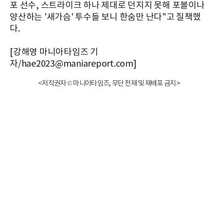
포 선수, 스트라이크 하나 제대로 던지지 못해 포볼이나
양산하는 '새가슴' 투수들 보니 한숨만 난다"고 질책했
다.
[강해영 마니아타임즈 기
자/hae2023@maniareport.com]
<저작권자 © 마니아타임즈, 무단 전재 및 재배포 금지>