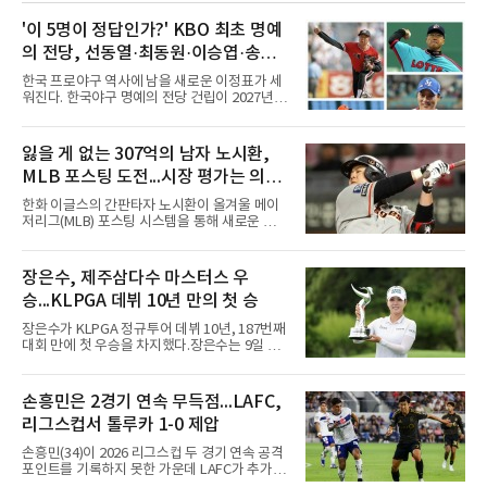
'이 5명이 정답인가?' KBO 최초 명예
의 전당, 선동열·최동원·이승엽·송진
우·김응용을 둘러싼 논쟁
한국 프로야구 역사에 남을 새로운 이정표가 세
워진다. 한국야구 명예의 전당 건립이 2027년으
로 다가오면서 이제 야구계의 관심은 하나의 질
문으로 향하고 있다. "누가 한국 야구 최초의 명
예의 전당 헌액자가 될 것인가?"현재 가장 많이
잃을 게 없는 307억의 남자 노시환,
거론되는 후보군은 선동열, 최동원, 이승엽, 송
MLB 포스팅 도전...시장 평가는 의외
진우, 그리고 김응용 감독이다. 한국 야구의 시
대별 상징성과 업적을 고려하면 충분히 설득력
일 수 있어
한화 이글스의 간판타자 노시환이 올겨울 메이
있는 이름들이다.선동열은 한국 야구가 배출한
저리그(MLB) 포스팅 시스템을 통해 새로운 도전
최고의 투수로 평가받는다. 해태 시절 통산 146
에 나선다.노시환은 11년 총액 307억 원이라는
승과 평균자책점 1.20이라는 압도적인 기록을
KBO리그 사상 초유의 비FA 다년 계약을 체결하
남겼고, 1980년대 후반 리그를 지배했다. 일본
면서 동시에 해외 진출 가능성을 열어두는 조항
장은수, 제주삼다수 마스터스 우
프로야구에서도 성공하며 한국 선수의 해외 진
을 포함했다. 국내에서 이미 최고 수준의 대우와
출 가능성을 보여준 상징적인 존
승...KLPGA 데뷔 10년 만의 첫 승
확실한 입지를 확보한 만큼, 이번 메이저리그 도
전은 생존을 건 승부수가 아니다.오히려 잃을 것
장은수가 KLPGA 정규투어 데뷔 10년, 187번째
이 없는 도전에 가깝다. 노시환은 이미 KBO리그
대회 만에 첫 우승을 차지했다.장은수는 9일 제
에서 연평균 약 28억 원에 달하는 대형 계약과
주도 서귀포시 테디밸리 골프앤리조트(파72)에
한화의 프랜차이즈 스타라는 지위를 얻었다. 만
서 열린 제주삼다수 마스터스(총상금 10억원)
약 MLB 구단들의 평가가 기대에 미치지 못하더
최종 4라운드에서 보기 없이 버디 3개를 잡아 합
손흥민은 2경기 연속 무득점...LAFC,
라도 돌아올 곳이 확실하다.그렇다고 포스팅 도
계 14언더파 274타를 기록했다. 13언더파 275
전의 의미가 작아지는 것은 아
리그스컵서 톨루카 1-0 제압
타 공동 2위 강채연, 문정민을 1타 차로 제치고
우승 상금 1억8천만원을 받았다.2017년 신인왕
손흥민(34)이 2026 리그스컵 두 경기 연속 공격
출신인 그는 상비군과 국가대표를 거쳤지만
포인트를 기록하지 못한 가운데 LAFC가 추가시
2020시즌 이후 세 차례 정규투어 출전권을 잃고
간 결승골로 승리했다.손흥민은 9일 낮(한국시