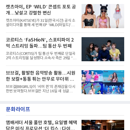
AxMxP는 데뷔 전부터 버스킹과 각종 페스티벌,
루자 시카고’에는 에스파 외에도 제니, 아이들,
공연 무대에 오르며 실전 경험을 쌓아왔다.이들
캣츠아이, EP ‘WILD’ 콘셉트 포토 공
코르티스 등 K팝 스타들이 출연진 명단에 이름
은 소속사 패밀리 콘서트를 비롯해 '뷰티풀 민트
을 올렸다.이날 에스파는
개…낯설고 강렬한 변신
라이프 2025', '2025 부산국제록페스티벌' 등 대
형 무대에 잇달아 출연해 당찬 에너지와 풋풋한
캣츠아이(KATSEYE)가 31일(한국시간) 공식 소
매력으로 음악팬들의 눈도장을 찍었다.이후
셜미디어를 통해 세 번째 EP ‘WILD(와일드)’의
AxMxP는 '카운트다운 판타지 2025-2026',
콘셉트 포토와 트랙리스트를 공개했다.‘Wild
'PEAKBOX 2025 vol.2 : 사랑·청춘·행복', '2025
heart(와일드 하트)’라는 제목이 붙은 콘셉트 포
Someday Christmas - 부산' 등 무대를 통해 안
토에는 멤버들의 본능적이고 야성적인 면모가
코르티스 ‘FaSHioN’, 스포티파이 2
정적인 실력을 입증했고, 올해 '2026 어썸뮤직
강렬하게 담겼다. 짙은 아이섀도와 푸른빛·금빛·
페스티벌', '뷰티풀 민트 라이프 2026', '2026
억 스트리밍 돌파…팀 통산 두 번째
붉은빛의 컬러 렌즈가 비현실적인 분위기를 자
아내고, 여러 원색이 불규칙하게 뒤섞인 멀티컬
코르티스(CORTIS)가 팀 통산 두 번째로 단일곡
러 헤어와 과감한 블루·블랙 립 메이크업이 낯설
2억 스트리밍을 달성했다.소속사 측은 29일 “코
고도 매혹적인 비주얼을 완성했다.스타일링 역
르티스의 데뷔 앨범 수록곡 ‘FaSHioN’이 글로
시 파격적이다. 스터드와 망사, 코르셋, 풍성한
벌 오디오·음원 스트리밍 플랫폼 스포티파이에
레이스 등 언뜻 어울리지 않을 듯한 소재와 실루
서 27일 자로 누적 재생 수 2억 회를 돌파했
브브걸, 활발한 음악방송 활동…시원
엣을 거침없이 결합했다. 멤버들은 각기 다른 개
다”고 밝혔다.곡이 발표된 지 약 10개월 만이다.
성을 살린 스타일링을 선
한 보컬+통통 튀는 안무로 무더위 사
팀의 첫 번째 2억 스트리밍 곡은 동일 음반에 수
록된 ‘GO!’다. 이 노래는 공개 약 9개월 만인 지
냥
브브걸(BBGIRLS)이 ‘서머 퀸’의 존재감을 다시
난달 26일 자에 2억 고지를 밟았다. 이는 최근 5
한번 보여줬다.브브걸은 지난 16일 새 싱글
년 내 데뷔한 보이그룹의 곡 중 최단기 2억 달성
'BODY WAVE'(바디 웨이브)를 발매하고 각종 음
이며 ‘FaSHioN’이 그 다음이다.코르티스는 평
악방송에 출연했다.브브걸은 컴백 이후 Mnet
소 관심이 많은 ‘패션’을 소재로 곡을 공동 창작
'엠카운트다운'을 시작으로 KBS2 '뮤직뱅크',
했다. “내 티, 5 bucks 바지는, 만원” 등 멤버들
문화라이프
MBC '쇼! 음악중심', SBS '인기가요' 등 주요 음
의 라이프 스타일
악방송 무대에 올라 화려한 퍼포먼스를 펼쳤다.
시원한 에너지와 안정적인 라이브, 통통 튀는 매
력을 앞세워 매 무대 색다른 볼거리를 선사했다.
앰배서더 서울 풀만 호텔, 요일별 혜택
특히 화사한 파스텔 톤의 비치웨어부터 청량한
담은 미식 프로모션 ‘더 킹스 : 다이닝