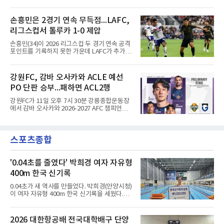
레티코 마드리드(AT마드리드) 데뷔전을 한국 팬
켰고, 전반 44분에는 가브리 베이가가 또 한 번
들 앞에서 화려하게 치렀다.9일 서울월드컵경기
의 페널티킥을 침착하게 마무리했다.이로써 지
장에서 열린 AT마드리드와 맨체스터 시티(맨시
손흥민은 2경기 연속 무득점...LAFC,
난 시즌 챔피언 포르투는 리그 2연패이자 통산
티)의 2026 쿠팡플레이 시리즈 친선경기는 사실
32번째 우승을 향한 첫발을 기분 좋
리그스컵서 톨루카 1-0 제압
상 이강인을 위한 거대한 입단식이었다. 킥오프
3시간여 전부터 경기장 주변은 팬들로 북적였
손흥민(34)이 2026 리그스컵 두 경기 연속 공격
고, 그의 영문 이름과 새 등번호 '7'이 박힌 붉은
포인트를 기록하지 못한 가운데 LAFC가 추가시
줄무늬 유니폼이 유독 눈에 띄었다. 경기장에는
간 결승골로 승리했다.손흥민은 9일 낮(한국시
5만78명이 들어찼다.주인공은 벤치에서부터 존
간) 미국 로스앤젤레스 BMO 스타디움에서 열린
재감을 드러냈다. 킥오프 10분 전 손을 흔들며
멕시코 리가 MX 톨루카와의 조별리그 2차전에
강원FC, 감바 오사카와 ACLE 예선
등장하자 환호가 터졌고, 전반 막판 호르헤 도밍
최전방 공격수로 선발 출전했으나 슈팅 없이 후
게스의 선제골 때보다 벤치에서
PO 단판 승부...패하면 ACL2행
반 23분 주드 테리와 교체됐다. 북중미 월드컵
이후 MLS 4경기 연속 골을 넣었던 그는 지난 6
강원FC가 11일 오후 7시 30분 강릉종합운동장
일 치바스 과달라하라전에 이어 침묵했다.전반
에서 감바 오사카와 2026-2027 AFC 챔피언스
1분 다비드 마르티네스가 얻은 페널티킥은 비디
리그 엘리트(ACLE) 예선 플레이오프를 치른다.
오 판독으로 취소됐고, 전반 34분 드니 부앙가의
승자는 ACLE 본선에 오르고 패자는 2부 격 대회
슈팅은 골키퍼에게 막혔다. 승부는 후반 46분 제
인 AFC 챔피언스리그2(ACL2)로 향한다. 강원은
이컵 샤펠버그의 크로스가 걷혀 나오자 에디 세
스포츠종합
2024시즌 K리그1 준우승 자격으로 나선 지난 시
구라가 페널티아크 왼쪽에서 오
즌 ACLE에서 창단 첫 아시아 무대를 경험하며
16강에 진출했고, 2025시즌 리그 5위로 이번 출
전권을 얻었다.감바 오사카는 2025-2026시즌
'0.04초를 줄였다' 박희경 여자 자유형
ACL2 결승에서 크리스티아누 호날두의 소속팀
400m 한국 신기록
알나스르를 2-0으로 꺾은 우승팀이다. 지난 7일
J리그 개막전에서 우라와 레즈를 4-3으로 이겨
0.04초가 새 역사를 만들었다. 박희경(안양시청)
기세도 좋다.최근 리그 2연패로 상승세가 끊긴
이 여자 자유형 400m 한국 신기록을 세웠다.박
강원은 이번 승리로 반등을 노린다. 김대
희경은 9일 전주완산수영장에서 열린 제45회 대
통령배 전국수영대회 여자 자유형 400m 결승에
서 4분09초65의 한국 신기록으로 우승했다. 지
2026 대한항공배 전국대학배구 단양