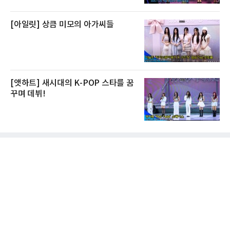
[아일릿] 상큼 미모의 아가씨들
[앳하트] 새시대의 K-POP 스타를 꿈
꾸며 데뷔!