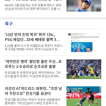
되었다. 내일부터는 다시 함성이 돌아오겠지만,
도장 찍어야...샌디에이고 유력
KBO리그를 대표하는 우완 정통파 에이스 원태
지금 이 침묵은 승리도 패배도 아닌 다른 질문을
인(삼성 라이온즈)의 향후 메이저리그 진출 시나
던진다. 왜 뛰지 않는 쪽이 오히려 더 똑똑한 선
리오는 어떻게 될까? 원태인은 기존 선수들과 달
택일 수 있을까.우리 뇌 깊숙한 곳, 뇌간 바로 위
리 해외 진출 과정에서 거쳐야 하는 구단의 포스
에는 체온을 24시간 감시하는 자동 온도조절기
팅 시스템을 거칠 필요가 없는 FA(자유계약선
가 있다. 시상하부라는 이 작은 기관은 혈액 온도
축구
수) 신분으로 빅리그 무대를 두드릴 수 있는 조
가 0.5도만
건을 갖추게 된다.메이저리그 구단 입장에서 아
시아 투수를 영입할 때 가장 큰 부담 중 하나는
원소속 구단에 지불해야 하는 포스팅비다.하지
'11년 만의 친정 복귀' 뤼카 디뉴,
만 원태인은 이 포스팅 비용이 전혀 발생하지 않
PSG 재입단...33세 베테랑 풀백 3년
는 완전한 FA이기 때문에, 구단들은 이적료로
계약
나갈 예산을 고스란히 선수 연봉이나 계약금에
11년을 돌아 다시 첫 빅클럽으로 향한다. 프랑스
집중할 수 있는 절대적인 재정적 이점을 누리게
축구대표 베테랑 수비수 뤼카 디뉴(33)가 파리
된다.여기에 과거 메이저리그
생제르맹(PSG) 유니폼을 다시 입는다.PSG는
10일(한국시간) 애스턴 빌라(잉글랜드)에서 뛰
어온 디뉴를 재영입했다고 발표했다. 계약 기간
'개막전은 벤치' 황인범 출전 무산...포
은 2029년까지 3년이며, 등번호는 12번이다. 구
르투는 2-0 승리로 순조로운 출발
체적인 이적료는 공개되지 않았으나 영국 BBC
는 PSG가 왼쪽 풀백 디뉴의 바이아웃인 850만
트로피를 든 데뷔전과 달리 개막전에서는 그라
파운드(약 162억원)를 애스턴 빌라에 지불하기
운드를 밟지 못했다. FC포르투에 입단하자마자
로 했다고 전했다.돌아오는 길은 길었다. 프랑스
슈퍼컵 우승을 경험했던 국가대표 미드필더 황
릴에서 프로 생활을 시작한 디뉴는 2013년부터
인범(29)이 정규리그 개막전에서는 벤치를 지켰
2015년까지 두 시즌 PSG에서 뛰며 리그1 2회,
다.포르투는 10일(한국시간) 포르투갈 포르투의
이강인 AT마드리드 데뷔전..."조연 넘
프랑스컵 1회, 리그컵 2회 우승 등을 경험했다.
이스타디우 두 드라강에서 열린 알베르카와의
이후 AS로마 임대와 바르셀로나(스페
어 주전으로" 전성기를 꿈꾼다
2026-2027 포르투갈 프리메이라리가 1라운드
홈 경기에서 2-0으로 이겼다. 두 골 모두 페널티
전성기를 예고하는 무대가 익숙한 상암벌에서
킥에서 나왔다. 전반 9분 안드레 실바가 상대 골
펼쳐졌다. 이강인(25)이 스페인 프로축구 아틀
키퍼의 반칙으로 얻은 페널티킥을 직접 성공시