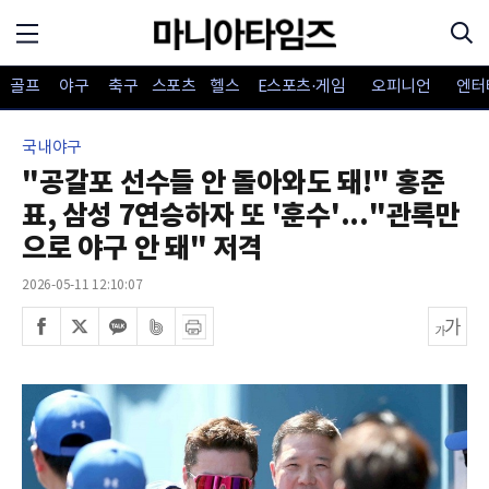
골프
야구
축구
스포츠
헬스
E스포츠·게임
오피니언
엔터
국내야구
"공갈포 선수들 안 돌아와도 돼!" 홍준
표, 삼성 7연승하자 또 '훈수'..."관록만
으로 야구 안 돼" 저격
2026-05-11 12:10:07