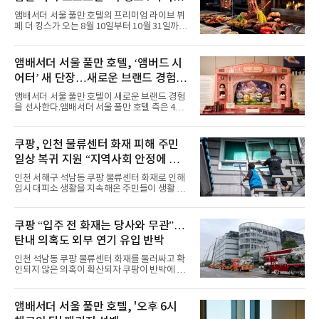
마린룩, 햇살 아래 반짝이는 물결을 연상시키는
프리빌리지즈’ 선봬
스커트, 강렬한 붉은 계열의 스타일링까지 각기
앰배서더 서울 풀만 호텔의 프리미엄 라이브 뷔
다른 매력을 선보였다. 브브걸은 다채로운 여름
페 더 킹스가 오는 8월 10일부터 10월 31일까지
패션을 완벽하게 소화하며 보
특별 프로모션 ‘더 킹스 : 다이닝 프리빌리지
즈’를 선보인다.앰배서더 서울 풀만 호텔 측은
“요일마다 다른 즐거움과 한층 깊어진 미식의 여
앰배서더 서울 풀만 호텔, ‘앰버드 시
유를 경험할 수 있도록 기획했다”고 밝혔다.먼저
어터’ 새 단장…새로운 브랜드 경험 선
월요일과 화요일에는 한 주의 문을 여는 여유로
운 식사를 테마로 다양한 혜택이 마련된다. 런치
사
앰배서더 서울 풀만 호텔이 새로운 브랜드 경험
이용 시 성인 5인 이상 사전 예약 고객에게 성인
을 선사한다.앰배서더 서울 풀만 호텔 측은 4일
1인 무료 혜택을 제공하며, 디너 이용 시에는 성
“호텔 공식 마스코트 앰버드(Ambird)의 새로운
인 2인 이상 사전 예약 고객에게 소인 1인 무료
이야기를 담은 인형 극장 콘셉트의 공간 ‘앰버드
혜택을 제공한다.수요일 런치에는 사전 예약한
시어터(Ambird Theater)’를 새롭게 선보인
쿠팡, 인천 물류센터 화재 피해 주민
유료 회원 고객을 대상으로 5% 추가 할인 또는
다”고 밝혔다.앰배서더 서울 풀만 호텔은 로비
바우처 1매 추가
일상 복귀 지원 “지역사회 안정에 총
한편에 마련된 앰버드 존을 통해 앰버드의 세계
관을 소개해왔다. 앰버드 존은 앰버드가 우주여
력”
인천 서해구 석남동 쿠팡 물류센터 화재로 인해
행 중 수집한 다양한 굿즈를 전시한 '앰버드 플래
임시 대피소 생활을 지속해온 주민들이 생활 터
닛(Ambird Planet)과 계절별 플라워 연출로 사
전으로 돌아갈 수 있는 계기가 마련됐다. 쿠팡풀
랑받아온 ‘앰버드 가든(Ambird Garden)’으로
필먼트서비스(CFS)가 지난 28일부터 화재 피해
구성되어 있다.새 단장한 앰버드 시어터는 오페
주민을 대상으로 전문 출장 청소서비스 지원에
쿠팡 “입주 전 화재는 당사와 무관”…
라 극장을 모티브로 한 데코레이션으로 구성됐
나섬으로써 본격적인 지역사회 복구 작업이 시
다. 무대 공간 및 티켓 박스
탄내 의혹도 외부 연기 유입 반박
작된 것이다.대피소 주민 중심 청소 접수, 첫날
부터 2가구 지원 완료CFS는 신현초등학교, 신
인천 석남동 쿠팡 물류센터 화재를 둘러싸고 확
현북초등학교, 신현여자중학교 등 인천 서해구
인되지 않은 의혹이 확산되자 쿠팡이 반박에 나
관내 임시 대피소 3곳에서 체류해온 화재 피해
섰다. 화재 전 센터 내부에서 탄내가 났다는 주장
주민들을 대상으로 출장 청소업체 요청 접수를
에 대해서는 외부 화재 연기 유입이라고 설명했
시작했다. 현장에서 극심한 피해를 입은 지역 주
고, 2023년 같은 물류센터에서 발생한 화재에
앰배서더 서울 풀만 호텔, '오후 6시
민들의 호응 속에 CFS는 즉시 행동에 나섰다. 지
대해서도 쿠팡 입주 전 공사 과정에서 벌어진 일
난 28일 오후 전문 청소업체와