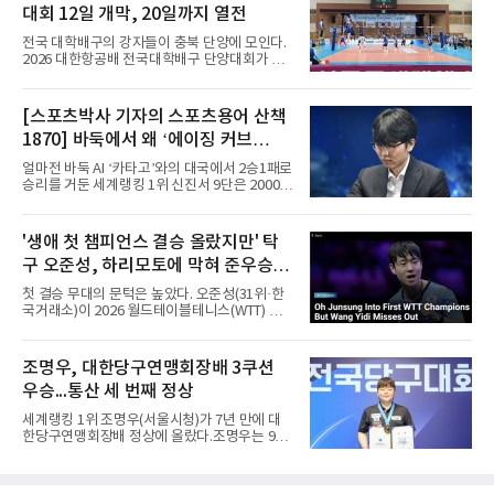
난해 10월 제106회 전국체육대회에서 한다경
대회 12일 개막, 20일까지 열전
(전라북도체육회)이 작성한 종전 기록(4분09초
69)을 약 10개월 만에 0.04초 앞당긴 기록이다.
전국 대학배구의 강자들이 충북 단양에 모인다.
이 종목에서 꾸준히 정상급 기량을 보여온 박희
2026 대한항공배 전국대학배구 단양대회가 오
경은 이번 경신으로 중장거리 경쟁력을 다시 확
는 12일부터 20일까지 9일간 충북 단양군에서
인했다.과정에는 인내가 있었다. 박희경은 지난
펼쳐진다.한국대학배구연맹이 주최하고 단양군
해 전국체전 때부터 이번 대회를 목표로 준비해
체육회와 단양군배구협회가 주관하는 이번 대회
[스포츠박사 기자의 스포츠용어 산책
왔다며, 상반기에는 생각만큼 결과가 나오지 않
에는 남자대학부 15개 팀과 여자대학부 7개 팀
아 아쉬움도 있었지만 부족한 부분을
1870] 바둑에서 왜 ‘에이징 커브
등 모두 22개 팀이 참가해 치열한 승부를 벌인
다.남자대학부는 A조에 한양대·경상국립대·충
(Aging Curve)’‘라고 말할까
얼마전 바둑 AI ‘카타고’와의 대국에서 2승1패로
남대·홍익대·중부대, B조에 조선대·호남대·인하
승리를 거둔 세계랭킹 1위 신진서 9단은 2000년
대·경일대·경희대, C조에 국립목포대·성균관대·
생으로 10대 후반부터 세계 정상급에 올라선 대
명지대·우석대·경기대가 편성됐다.여자대학부
표적인 ‘젊은 기사’이다. 2020년 1월부터 한국
에서는 A조 경일대·호남대·동의대와 B조 목포과
바둑랭킹 1위를 지켰고, 2026년 6월에도 78개
'생애 첫 챔피언스 결승 올랐지만' 탁
학대·단국대·우석대·광주여대가 정상에 도전한
월 연속 1위를 기록했다. (본 코너 1808회 ‘바둑
다.경기는 단양국민체
구 오준성, 하리모토에 막혀 준우승...
선수는 왜 ‘기사(棋士)’라고 부를까‘ 참조) 김은
지 9단은 2007년생으로 한국 여자바둑의 대표
한국 최고 성적
첫 결승 무대의 문턱은 높았다. 오준성(31위·한
적인 10대 후반~20대 초반 강자이다. 2026년 6
국거래소)이 2026 월드테이블테니스(WTT) 챔
월 여자랭킹 1위를 지키고 있었고, 전체랭킹에
피언스 요코하마에서 준우승했다.오준성은 9일
서도 개인 최고 순위를 계속 경신해왔다. 바둑에
일본 요코하마에서 열린 대회 마지막 날 남자 단
서 10~20대가 강세를 보이는 이유는 ‘두뇌 능력
식 결승에서 일본의 에이스 하리모토 도모카즈
조명우, 대한당구연맹회장배 3쿠션
의 전성기’ 하나로 설명하기 어렵다. 계산력·집
(5위)에게 게임 점수 1-4(11-7 7-11 4-11 8-11
중력·학습 속도
우승...통산 세 번째 정상
7-11)로 졌다.결승에 오르기까지의 여정은 인상
적이었다. 그는 8강에서 세계 11위 당치우(독일)
세계랭킹 1위 조명우(서울시청)가 7년 만에 대
를 4-3, 준결승에서 24위 시노즈카 히로토(일본)
한당구연맹회장배 정상에 올랐다.조명우는 9일
를 4-1로 꺾고 생애 처음으로 챔피언스 결승에
강원 양구군 양구종합스포츠타운에서 열린
올랐다. 챔피언스는 WTT 시리즈 중 그랜드 스매
'SOOP과 함께하는 2026 대한당구연맹회장배
시, 파이널스 다음으로 권위가 높은 대회로, 복
전국당구대회' 캐롬 3쿠션 남자부 결승에서 송
식 없이 남녀 단식만 치러진다.정상의 주인공은