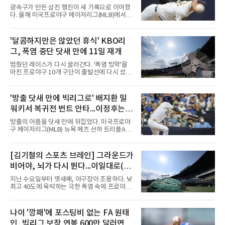
광속구가 만든 삼진 행진이 새 기록으로 이어졌
다. 올해 미국프로야구 메이저리그(MLB)에서 시
속 161㎞ 이상의 강속구 신드롬을 주도하는 우
완 제이컵 미저로우스키(밀워키 브루어스)가 역
대 최소 이닝 시즌 200탈삼진 2위 기록을 세웠
'달콤하지만은 않았던 휴식' KBO리
다.미저로우스키는 10일(한국시간) 미국 위스콘
그, 폭염 중단 닷새 만에 11일 재개
신주 밀워키 아메리칸패밀리필드에서 열린 미네
소타 트윈스전에 선발로 나서 6이닝 9탈삼진 3
멈췄던 레이스가 다시 굴러간다. '폭염 방학'을
실점을 기록했다. 3회 첫 타자 앨런 로든을 헛스
마친 프로야구 10개 구단이 출발선에 다시 섰다.
윙 삼진으로 처리하며 시즌 200번째 삼진을 잡
극한 폭염으로 지난 5일 중단됐던 2026 신한
았다.기록의 무게가 남다르다. 그는 129⅓이닝
SOL KBO리그는 11일 전국 5개 구장 경기를 시
만에 200탈삼진에 도달해 밀워키 구단 최소 이
작으로 일정을 이어간다. 국제종합대회 대표 파
'방출 닷새 만에 빅리그로' 배지환 밀
닝 신기록을 세웠다. MLB닷컴이 엘리어스 스포
견을 제외하면 정규리그가 다른 사유로 멈춘 것
츠뷰로 자료를 인용해 소개한 바에
워키서 복귀전 번트 안타...이정후는
은 코로나19 집단 감염을 겪은 2021년 7월 이후
5년 만이자 역대 두 번째다. KBO 사무국은 더위
타율 2할대로
방출의 아픔을 닷새 만에 뒤집었다. 미국프로야
가 최고조에 이른 5∼9일 25경기를 전면 취소하
구 메이저리그(MLB) 뉴욕 메츠 산하 트리플A에
고 9월 이후 일정을 다시 편성해 치르기로 했다.
서 지난 5일 방출됐던 배지환이 밀워키 브루어
변화도 있다. 9월 6일까지 모든 경기는 요일과
스 이적과 동시에 빅리그에 복귀했다.배지환은
상관없이 오후 7시에 시작하며, 더위가 일찍 가
10일(한국시간) 미국 위스콘신주 밀워키 아메리
[김기철의 스포츠 브레인] 그라운드가
시면 경기 시간은 예전으로 돌아갈 수 있다.선수
칸패밀리필드에서 열린 미네소타 트윈스전에 밀
들에게는 올해 세 번째 출발이
비어야, 뇌가 다시 뛴다...이일대로(以
워키 유니폼을 입고 나섰다. 구단은 이날 마이너
리그 계약한 배지환을 26인 로스터에 올렸다고
逸待勞)의 지혜
지난 수요일부터 엿새째, 야구장이 조용하다. 낮
발표했다.복귀 무대에서 결과도 나왔다. 3-3으
최고 40도에 육박하는 극한 폭염 속에 프로야구
로 맞선 7회초 2루 대수비로 들어간 그는 7회말
경기가 닷새 연속 취소되었고, 응원의 열기로 가
첫 타석에서 재치 있는 1루수 앞 번트 안타로 출
득차야 할 관중석은 텅 비었다. 리그 전체가 이렇
루했다. 지난해까지 피츠버그 파이리츠에서 4년
게 며칠씩 통째로 멈춘 것은 매우 이례적인 일이
나이 '깡패'에 포스팅비 없는 FA 원태
연속 빅리그를 누볐던 그의 올 시즌 첫 안타였다.
다. 문밖을 나서면 거리는 사우나 한증막이고 10
9회말 무사 1루에서도 보내
인, 빅리그 보장 연봉 600만 달러면
여 분 걷기도 힘들고 머리도 멍해지는 날이 계속