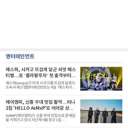
엔터테인먼트
에스파, 시카고 뜨겁게 달군 쇠맛 페스
티벌…美 ‘롤라팔루자’ 첫 출격부터
증명한 존재감
에스파(aespa)가 미국 시카고를 뜨겁게 달궜다.
소속사 에스엠엔터테인먼트는 4일 “에스파가
지난 2일(현지 시간) 미국 시카고 그랜트 파크에
서 열린 ‘롤라팔루자 시카고’(Lollapalooza
Chicago)의 알리안츠 스테이지에 올랐다”며
에이엠피, 신흥 무대 맛집 활약…미니
“총 14곡으로 구성된 세트리스트를 선사, 데뷔 7
2집 'HELLO AxMxP'로 이어갈 상승
년 차다운 노련한 무대 매너와 파워풀한 에너지
로 현장의 분위기를 압도했다”고 밝혔다.1991
세
AxMxP(에이엠피)가 신흥 무대 맛집으로 존재감
년 시작된 ‘롤라팔루자’는 8개 스테이지, 170여
을 키워가고 있다.지난해 9월 정규 1집
팀의 아티스트와 40만 명 이상의 관객이 운집하
'AxMxP'를 발매하며 가요계에 정식 출격한
는 북미 최대 규모의 페스티벌이다.올해 ‘롤라팔