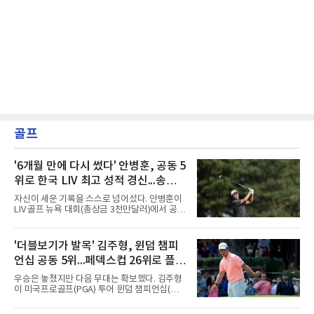
골프
'6개월 만에 다시 썼다' 안병훈, 공동 5
위로 한국 LIV 최고 성적 경신...송영한
도 톱10
자신이 세운 기록을 스스로 넘어섰다. 안병훈이
LIV 골프 뉴욕 대회(총상금 3천만달러)에서 공동
5위에 올라 한국 선수 최고 성적을 경신했다.안
병훈은 10일(한국시간) 미국 뉴저지주 베드민스
터의 트럼프 내셔널 골프 클럽 베드민스터(파
'더블보기가 발목' 김주형, 윈덤 챔피
71)에서 열린 최종 4라운드에서 버디 5개와 보
언십 공동 5위...페덱스컵 26위로 플레
기 3개를 묶어 2언더파 69타를 쳤다. 최종 합계
7언더파 277타로 5위, 우승자 호아킨 니만(칠레
이오프행
우승은 놓쳤지만 다음 무대는 확보했다. 김주형
·16언더파 268타)과는 9타 차였다.기록의 의미
이 미국프로골프(PGA) 투어 윈덤 챔피언십(총
가 크다. 올해 LIV 골프로 이적해 새로 만들어진
상금 850만달러)을 공동 5위로 마쳤다.김주형은
팀 '코리안 골프클럽'의 주장을 맡은 안병훈은 시
10일(한국시간) 미국 노스캐롤라이나주 그린즈