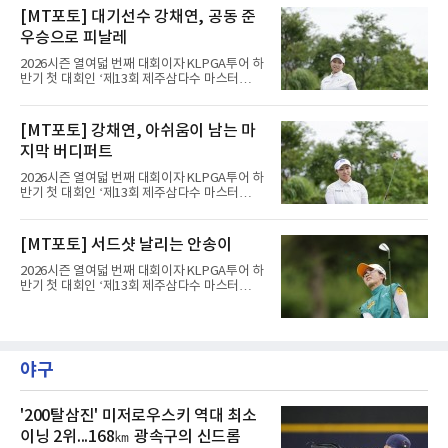
즌 개막전이던 2월 사우디아라비아 대회 공동 9
버러의 세지필드 컨트리클럽(파70)에서 열린 최
[MT포토] 대기선수 강채연, 공동 준
위를 뛰어넘는 최고 성적을 냈다. 당시 그는
종 4라운드에서 버디 3개를 잡았으나 보기 1개
2022년 출범한 LIV 골프에서
우승으로 피날레
와 더블보기 1개가 나오며 이븐파 70타에 그쳤
다. 최종 합계 15언더파 265타로 해리 홀(잉글랜
2026시즌 열여덟 번째 대회이자 KLPGA투어 하
드)과 공동 5위였다. 우승자 마이클 브레넌(미국
반기 첫 대회인 ‘제13회 제주삼다수 마스터
·22언더파 258타)과는 7타 차다.기회는 있었다.
스’(총상금 10억 원, 우승상금 1억 8천만 원)가
지난달 제네시스 스코틀랜드 오픈 우승으로 33
제주도 서귀포시에 위치한 테디밸리 골프앤리조
개월의 공백을 깼던 김주형은 3라운드까지 선두
트(파72/6,767야드)에서 열렸다.9일 최종라운
[MT포토] 강채연, 아쉬움이 남는 마
에 1타 뒤진 3위로 시즌 2승을 노렸다. 그러나 마
드 경기가 펼쳐졌다.강채연이 18번 홀에서 경기
지막 날 타수를 줄이지 못하며
지막 버디퍼트
하고 있다.
2026시즌 열여덟 번째 대회이자 KLPGA투어 하
반기 첫 대회인 ‘제13회 제주삼다수 마스터
스’(총상금 10억 원, 우승상금 1억 8천만 원)가
제주도 서귀포시에 위치한 테디밸리 골프앤리조
트(파72/6,767야드)에서 열렸다.9일 최종라운
[MT포토] 서드샷 날리는 안송이
드 경기가 펼쳐졌다.강채연이 18번 홀에서 경기
하고 있다.
2026시즌 열여덟 번째 대회이자 KLPGA투어 하
반기 첫 대회인 ‘제13회 제주삼다수 마스터
스’(총상금 10억 원, 우승상금 1억 8천만 원)가
제주도 서귀포시에 위치한 테디밸리 골프앤리조
트(파72/6,767야드)에서 열렸다.9일 최종라운
드 경기가 펼쳐졌다.안송이가 18번 홀에서 경기
하고 있다.
야구
'200탈삼진' 미저로우스키 역대 최소
이닝 2위...168㎞ 광속구의 신드롬