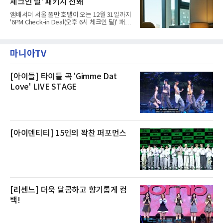
체크인 딜' 패키지 선봬
이라며 선을 그었다.쿠팡은 21일 인천 물류센터
내부에서 불이 타는 냄새가 났다는 의혹과 관련
앰배서더 서울 풀만 호텔이 오는 12월 31일까지
해 “사실무근”이라는 입장을 밝혔다.회사 측은
'6PM Check-in Deal(오후 6시 체크인 딜)' 패키
“인근에서 지난 15일 다른 회사에서 발생한 대
지를 선보인다.이번 패키지는 오후 6시 체크인
형 화재 연기가 인입돼 즉시 방재팀이 조사한 결
으로 여유로운 저녁 시간부터 호텔 스테이를 시
과 일산화탄소가 미검출됐고, 내부 문제가 아닌
작할 수 있도록 준비됐다.앰배서더 서울 풀만 호
것으로 확인됐다”고 설명했다.이어 “정확한 화
마니아TV
텔 측은 “퇴근 후 또는 주말 도심 속에서 짧지만
재 원인은 추후 조사될
온전한 휴식을 원하는 고객들에게 특별한 경험
을 제공한다”고 밝혔다.패키지는 디럭스와 이그
제큐티브 두 가지 타입으로 구성된다. 디럭스 패
[아이들] 타이틀 곡 'Gimme Dat
키지는 객실 1박(룸 온리)으로 심플한 호캉스를
Love' LIVE STAGE
즐길 수 있으며, 이그제큐티브 패키지는 객실 1
박과 함께 클럽 앰배서더 라운지 2인 이용, 웰니
스 센터 사우나 2인 이용 혜택이 포함된다.특히
클럽 앰배서더 라운지
[아이덴티티] 15인의 꽉찬 퍼포먼스
[리센느] 더욱 달콤하고 향기롭게 컴
백!