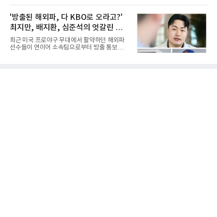
드림투어를 병행했다.1타 뒤진 공동 2위로 출발
간) 미국 로스앤젤레스 BMO 스타디움에서 열린
한 장은수는 15번 홀까지 강채연과 동타를 이루
멕시코 리가 MX 톨루카와의 조별리그 2차전에
'방출된 해외파, 다 KBO로 오라고?'
다 16번 홀(파4)에서 두 번째 샷을 홀 3ｍ에 붙여
최전방 공격수로 선발 출전했으나 슈팅 없이 후
버디를 잡고 단독 선두에 나섰다
최지만, 배지환, 심준석의 엇갈린 거
반 23분 주드 테리와 교체됐다. 북중미 월드컵
이후 MLS 4경기 연속 골을 넣었던 그는 지난 6
취와 현실
최근 미국 프로야구 무대에서 활약하던 해외파
일 치바스 과달라하라전에 이어 침묵했다.전반
선수들이 연이어 소속팀으로부터 방출 통보를
1분 다비드 마르티네스가 얻은 페널티킥은 비디
받으면서 국내 야구계의 시선이 집중되고 있다.
오 판독으로 취소됐고, 전반 34분 드니 부앙가의
메이저리그와 마이너리그를 오가며 도전을 이어
슈팅은 골키퍼에게 막혔다. 승부는 후반 46분 제
가던 이들의 잇단 이탈은 자연스럽게 '이들이 과
이컵 샤펠버그의 크로스가 걷혀 나오자 에디 세
연 KBO리그로 유턴할 것인가'라는 뜨거운 화두
구라가 페널티아크 왼쪽에서 오
로 이어졌다. 일각에서는 당연하다는 듯 국내 복
귀를 점치고 있지만, 막상 뚜껑을 열어보면 세
선수가 마주한 현실과 향후 행보는 판이하게 갈
린다. 선수 개인의 확고한 소신과 야구계의 엄격
한 제도적 규정이 얽혀있기 때문이다.가장 먼저
국내 무대행을 확정 지은 인물은 베테랑 최지만
이다. 오랜 기간 메이저리그에서 산전수전을 겪
은 최지만은 해외파 복귀 규