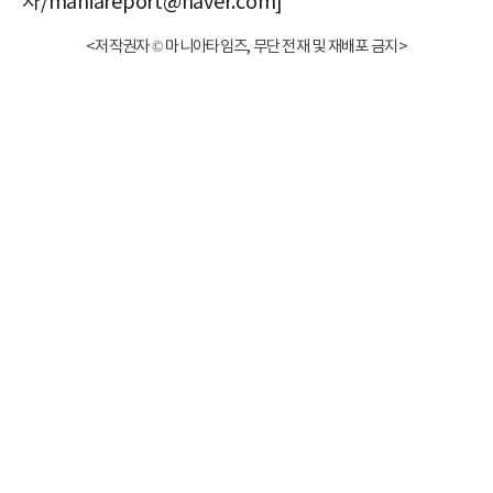
자/maniareport@naver.com]
<저작권자 © 마니아타임즈, 무단 전재 및 재배포 금지>