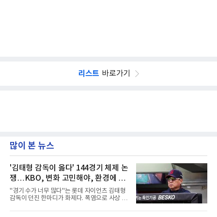
리스트
바로가기
많이 본 뉴스
'김태형 감독이 옳다' 144경기 체제 논
쟁…KBO, 변화 고민해야, 환경에 맞
는 경기 수가 바람직
"경기 수가 너무 많다"는 롯데 자이언츠 김태형
감독이 던진 한마디가 화제다. 폭염으로 사상 초
유의 이틀 연속 전 경기 취소가 결정된 날, 김 감
독은 단순히 더위를 이야기하지 않았다. 우천,