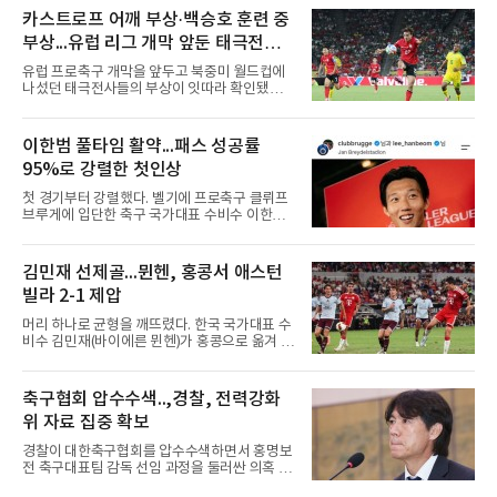
국인 최초 10홀드·10세이브를 동시에 달성했
카스트로프 어깨 부상·백승호 훈련 중
다.kt 스기모토 고키는 전반기 42경기 평균자책
부상...유럽 리그 개막 앞둔 태극전사
점 5.44에서 슬라이더 비중을 늘린 뒤 후반기 9
악재
경기 8홀드, 평균자책점 1.86으로 반등해 시즌
유럽 프로축구 개막을 앞두고 북중미 월드컵에
17홀드 공동 선두에 올랐다. SSG 타케다 쇼타도
나섰던 태극전사들의 부상이 잇따라 확인됐다.
전반기 1승 7패, 평균자책점
독일 분데스리가 보루시아 묀헨글라트바흐는 8
일(한국시간) 옌스 카스트로프가 6일 아마추어
팀 로타흐-에게른과의 친선경기에서 어깨를 다
이한범 풀타임 활약...패스 성공률
쳐 당분간 출전이 어렵다고 밝혔다. 그는 후반 교
95%로 강렬한 첫인상
체 투입돼 두 골을 넣었으나 후반 22분 부상으로
물러났다.독일인 아버지와 한국인 어머니 사이
첫 경기부터 강렬했다. 벨기에 프로축구 클뤼프
에서 태어난 카스트로프는 측면 미드필더와 측
브루게에 입단한 축구 국가대표 수비수 이한범
면 수비가 가능한 자원으로, 월드컵 남아프리카
이 풀타임 데뷔전을 치르며 경기 최우수선수에
공화국과의 조별리그 3차전에 출전했다. 해외
뽑혔다.이한범은 8일(한국시간) 벨기에 브뤼헤
출생 혼혈 선수의 한국 남자 대표팀 월드컵 출전
의 얀 브레이덜 스타디온에서 열린 코르트레이
김민재 선제골...뮌헨, 홍콩서 애스턴
은 그가 처음이다. 묀헨글라트바흐는 23일 DFB
크와의 2026-2027 벨기에 주필러리그 1라운드
포칼 1라운드, 29일 라이프치히
빌라 2-1 제압
홈 경기에 선발로 나서 경기 종료까지 뛰었다.출
발 자체가 빨랐다. 2026 북중미 월드컵에서 한국
머리 하나로 균형을 깨뜨렸다. 한국 국가대표 수
의 조별리그 3경기를 모두 풀타임으로 소화하며
비수 김민재(바이에른 뮌헨)가 홍콩으로 옮겨 열
대표팀 중앙 수비의 주축으로 자리 잡은 그는 덴
린 프리시즌 경기에서 선제골을 터뜨리며 팀 승
마크 미트윌란을 거쳐 최근 벨기에 명문 클뤼프
리에 힘을 보탰다.김민재는 7일(현지시간) 홍콩
브루게로 옮겼는데, 입단 발표 나흘 만에 개막전
카이탁 스포츠파크에서 열린 애스턴 빌라(잉글
축구협회 압수수색..,경찰, 전력강화
선발로 곧장 투입돼 90분을 소화하며 팀의 3-0
랜드)와의 친선경기에서 전반 37분 0의 균형을
완승에 힘을 보탰다.기록도
위 자료 집중 확보
깨는 골을 넣었다. 톰 비쇼프가 왼쪽 측면에서 올
린 프리킥에 묘하게 머리를 갖다 대 방향을 바꾸
경찰이 대한축구협회를 압수수색하면서 홍명보
며 골 그물을 흔들었다.흐름은 좋았다. 제주전에
전 축구대표팀 감독 선임 과정을 둘러싼 의혹 규
서 주장 완장을 차고 30여 분을 소화했던 그는
명에 속도가 붙었다.월드컵 조별리그 탈락 이후
이날도 선발로 나서 요나탄 타와 중앙 수비진에