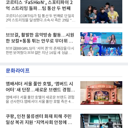
토에는 멤버들의 본능적이고 야성적인 면모가
코르티스 ‘FaSHioN’, 스포티파이 2
정적인 실력을 입증했고, 올해 '2026 어썸뮤직
강렬하게 담겼다. 짙은 아이섀도와 푸른빛·금빛·
페스티벌', '뷰티풀 민트 라이프 2026', '2026
억 스트리밍 돌파…팀 통산 두 번째
붉은빛의 컬러 렌즈가 비현실적인 분위기를 자
아내고, 여러 원색이 불규칙하게 뒤섞인 멀티컬
코르티스(CORTIS)가 팀 통산 두 번째로 단일곡
러 헤어와 과감한 블루·블랙 립 메이크업이 낯설
2억 스트리밍을 달성했다.소속사 측은 29일 “코
고도 매혹적인 비주얼을 완성했다.스타일링 역
르티스의 데뷔 앨범 수록곡 ‘FaSHioN’이 글로
시 파격적이다. 스터드와 망사, 코르셋, 풍성한
벌 오디오·음원 스트리밍 플랫폼 스포티파이에
레이스 등 언뜻 어울리지 않을 듯한 소재와 실루
서 27일 자로 누적 재생 수 2억 회를 돌파했
브브걸, 활발한 음악방송 활동…시원
엣을 거침없이 결합했다. 멤버들은 각기 다른 개
다”고 밝혔다.곡이 발표된 지 약 10개월 만이다.
성을 살린 스타일링을 선
한 보컬+통통 튀는 안무로 무더위 사
팀의 첫 번째 2억 스트리밍 곡은 동일 음반에 수
록된 ‘GO!’다. 이 노래는 공개 약 9개월 만인 지
냥
브브걸(BBGIRLS)이 ‘서머 퀸’의 존재감을 다시
난달 26일 자에 2억 고지를 밟았다. 이는 최근 5
한번 보여줬다.브브걸은 지난 16일 새 싱글
년 내 데뷔한 보이그룹의 곡 중 최단기 2억 달성
'BODY WAVE'(바디 웨이브)를 발매하고 각종 음
이며 ‘FaSHioN’이 그 다음이다.코르티스는 평
악방송에 출연했다.브브걸은 컴백 이후 Mnet
소 관심이 많은 ‘패션’을 소재로 곡을 공동 창작
'엠카운트다운'을 시작으로 KBS2 '뮤직뱅크',
했다. “내 티, 5 bucks 바지는, 만원” 등 멤버들
문화라이프
MBC '쇼! 음악중심', SBS '인기가요' 등 주요 음
의 라이프 스타일
악방송 무대에 올라 화려한 퍼포먼스를 펼쳤다.
시원한 에너지와 안정적인 라이브, 통통 튀는 매
력을 앞세워 매 무대 색다른 볼거리를 선사했다.
앰배서더 서울 풀만 호텔, ‘앰버드 시
특히 화사한 파스텔 톤의 비치웨어부터 청량한
어터’ 새 단장…새로운 브랜드 경험 선
마린룩, 햇살 아래 반짝이는 물결을 연상시키는
사
스커트, 강렬한 붉은 계열의 스타일링까지 각기
앰배서더 서울 풀만 호텔이 새로운 브랜드 경험
다른 매력을 선보였다. 브브걸은 다채로운 여름
을 선사한다.앰배서더 서울 풀만 호텔 측은 4일
패션을 완벽하게 소화하며 보
“호텔 공식 마스코트 앰버드(Ambird)의 새로운
이야기를 담은 인형 극장 콘셉트의 공간 ‘앰버드
시어터(Ambird Theater)’를 새롭게 선보인
쿠팡, 인천 물류센터 화재 피해 주민
다”고 밝혔다.앰배서더 서울 풀만 호텔은 로비
일상 복귀 지원 “지역사회 안정에 총
한편에 마련된 앰버드 존을 통해 앰버드의 세계
관을 소개해왔다. 앰버드 존은 앰버드가 우주여