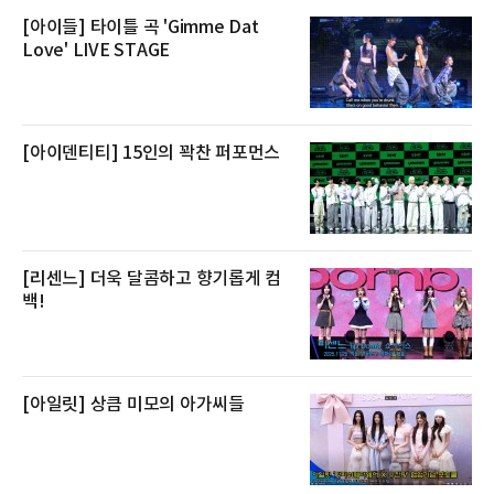
로켓프레시 새벽배송으로 선보인다고 설명했다.
전복은 산지에서 채취한 뒤 전국으로 직송되는
[아이들] 타이틀 곡 'Gimme Dat
방식으로 운영된다. 신선도가 중요한 상품인 만
Love' LIVE STAGE
큼 이르면 다음 날 오전 배송이 가능하도록 물류
망을 활용하고 있다.쿠팡의 전복 매입량도 늘고
있다. 쿠팡에 따르면 전복 매입량은 2020년 30
톤 미만에서 2022년 140톤
[아이덴티티] 15인의 꽉찬 퍼포먼스
[리센느] 더욱 달콤하고 향기롭게 컴
백!
[아일릿] 상큼 미모의 아가씨들