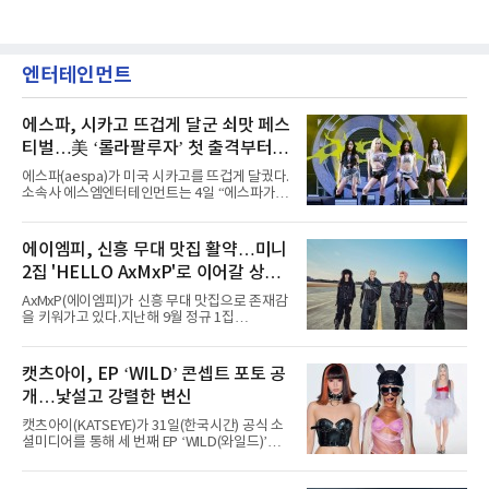
엔터테인먼트
에스파, 시카고 뜨겁게 달군 쇠맛 페스
티벌…美 ‘롤라팔루자’ 첫 출격부터
증명한 존재감
에스파(aespa)가 미국 시카고를 뜨겁게 달궜다.
소속사 에스엠엔터테인먼트는 4일 “에스파가
지난 2일(현지 시간) 미국 시카고 그랜트 파크에
서 열린 ‘롤라팔루자 시카고’(Lollapalooza
Chicago)의 알리안츠 스테이지에 올랐다”며
에이엠피, 신흥 무대 맛집 활약…미니
“총 14곡으로 구성된 세트리스트를 선사, 데뷔 7
2집 'HELLO AxMxP'로 이어갈 상승
년 차다운 노련한 무대 매너와 파워풀한 에너지
로 현장의 분위기를 압도했다”고 밝혔다.1991
세
AxMxP(에이엠피)가 신흥 무대 맛집으로 존재감
년 시작된 ‘롤라팔루자’는 8개 스테이지, 170여
을 키워가고 있다.지난해 9월 정규 1집
팀의 아티스트와 40만 명 이상의 관객이 운집하
'AxMxP'를 발매하며 가요계에 정식 출격한
는 북미 최대 규모의 페스티벌이다.올해 ‘롤라팔
AxMxP는 데뷔 전부터 버스킹과 각종 페스티벌,
루자 시카고’에는 에스파 외에도 제니, 아이들,
공연 무대에 오르며 실전 경험을 쌓아왔다.이들
캣츠아이, EP ‘WILD’ 콘셉트 포토 공
코르티스 등 K팝 스타들이 출연진 명단에 이름
은 소속사 패밀리 콘서트를 비롯해 '뷰티풀 민트
을 올렸다.이날 에스파는
개…낯설고 강렬한 변신
라이프 2025', '2025 부산국제록페스티벌' 등 대
형 무대에 잇달아 출연해 당찬 에너지와 풋풋한
캣츠아이(KATSEYE)가 31일(한국시간) 공식 소
매력으로 음악팬들의 눈도장을 찍었다.이후
셜미디어를 통해 세 번째 EP ‘WILD(와일드)’의
AxMxP는 '카운트다운 판타지 2025-2026',
콘셉트 포토와 트랙리스트를 공개했다.‘Wild
'PEAKBOX 2025 vol.2 : 사랑·청춘·행복', '2025
heart(와일드 하트)’라는 제목이 붙은 콘셉트 포
Someday Christmas - 부산' 등 무대를 통해 안