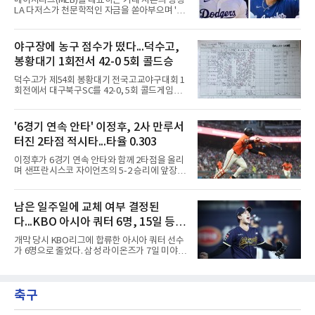
메이저리그(MLB)를 대표하는 거대 자본의 상징
개인에게 치명적인 타격이었다. 여기에 FA 계약
LA 다저스가 천문학적인 자금을 쏟아부으며 '스
을 앞둔 시점에서 터져 나온 부진까지 겹치며,
타 군단' 구축에 나섰으나, 그 성적표는 투자 규
그를 둘러싼 주변 상황은 사방이 막힌 장벽처럼
모에 턱없이 못 미치는 초라한 수준에 머물고 있
숨을 조여오고 있다. 빅리그 잔류와 가치 증명을
다. 막대한 페이롤을 무기로 리그 전체의 판도를
야구장에 농구 점수가 떴다...덕수고,
동시에 이뤄내야 하는 그의 앞길에는 그 어느 때
뒤흔들겠다는 전략이었지만, 실상은 뼈아픈 부
보다 차갑고 무거운 시
봉황대기 1회전서 42-0 5회 콜드승
작용만 떠안은 모양새다.다저스가 최근 몇 년간
영입한 주요 슈퍼스타 7명의 계약 총액은 무려
덕수고가 제54회 봉황대기 전국고교야구대회 1
17억 2,300만 달러에 달한다. 현재 환율을 기준
회전에서 대구북구SC를 42-0, 5회 콜드게임으
으로 환산하면 약 2조 4200억원이라는 경악스
로 꺾었다.8일 서울 광진구 구의구장에서 열린
러운 금액이다. 오직 자본의 힘만으로 메이저리
경기에서 덕수고는 1회 5점, 2회 3점, 3회 10점
그를 정복하겠다는 프런트의 의지가 얼마나 거
으로 18-0을 만든 뒤 4회 21점, 5회 3점을 보탰
'6경기 연속 안타' 이정후, 2사 만루서
대했는지를 보여주는 대목이다.그러나 이 엄청
다. 팀 안타 34개, 볼넷 12개를 기록했다.7번 타
난 투자의 승수 효과는 기대에
터진 2타점 적시타...타율 0.303
자 유격수 홍주용은 4회 홈런 2개를 포함해 6타
수 6안타 3타점 4득점을 올렸고, 조원빈은 6타
이정후가 6경기 연속 안타와 함께 2타점을 올리
수 6안타 5타점, 박종혁은 5타수 5안타 3타점을
며 샌프란시스코 자이언츠의 5-2 승리에 앞장섰
남겼다. 선발 최희성은 5이닝 2피안타 무사사구
다.이정후는 8일(한국시간) 미국 샌프란시스코
무실점에 삼진 12개를 곁들였다. 대구북구SC 세
오라클파크에서 열린 2026 MLB 디트로이트 타
번째 투수 이현준은 1이닝 동안 홈런 3개 포함
이거스전에 2번 타자 우익수로 선발 출전해 3타
남은 일주일에 교체 여부 결정된
20안타 21실점했다.덕수고는 지난 4월 신세계
수 1안타 1볼넷 2타점 1득점을 기록했다. 시즌
이마트배와 지난달 대통령배를
다...KBO 아시아 쿼터 6명, 15일 등록
타율은 0.303(402타수 122안타). 1회말 1사에서
상대 선발 카이더 몬테로에게 볼넷을 골라 나간
시한이 분수령
개막 당시 KBO리그에 합류한 아시아 쿼터 선수
뒤 라파엘 데버스의 중월 홈런 때 득점했고, 2-2
가 6명으로 줄었다. 삼성 라이온즈가 7일 미야지
이던 2회말 2사 만루에서는 몬테로의 3구째 낮
유라를 웨이버 공시하고 미야모리 사토시를 영
은 직구를 공략해 2타점 중전 적시타를 뽑았다.
입한 결과다.한화 왕옌청과 키움 가나쿠보 유토
샌디에이고 파드리스 송성문은 펫코 파크에서
는 입지가 확고하다. 왕옌청은 21경기 10승 4패,
열린 휴스턴 애스트로스전에 9번 타자 2루수로
축구
평균자책점 3.34로 다승 공동 선두이자 3경기 연
나서 2타수 1안타를 기록, 타율
속 퀄리티스타트를 기록 중이다. 가나쿠보는 5
승 4패 13세이브 10홀드, 평균자책점 2.95로 외