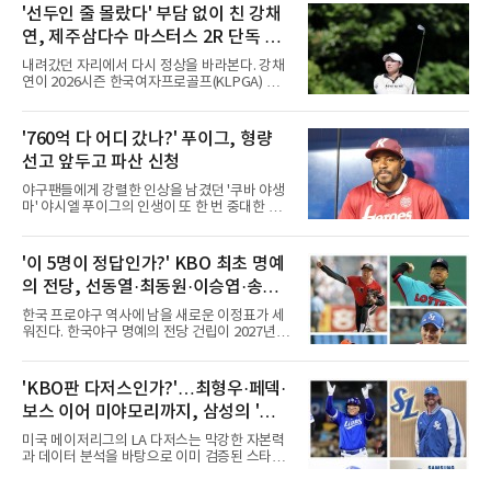
폭염, 부상 등 변수가 늘어나는 현실에서 현재
'선두인 줄 몰랐다' 부담 없이 친 강채
팀당 144경기 체제가 과연 지속 가능한지 질문
연, 제주삼다수 마스터스 2R 단독 선
을 던졌다.물론 144경기가 세계적으로 특별히
많은 숫자는 아니다. 메이저리그는 팀당 162경
두
내려갔던 자리에서 다시 정상을 바라본다. 강채
기, 일본프로야구도 143~144경기를 치른다. 숫
연이 2026시즌 한국여자프로골프(KLPGA) 투어
자만 놓고 보면 KBO가 유난히 혹사 구조라고 말
하반기 첫 대회 제주삼다수 마스터스(총상금 10
하기 어렵다.하지만 중요한 것은 숫자가 아니라
억 원, 우승상금 1억8000만 원) 2라운드에서 단
환경이다. 한국의 여름은 달라지고 있다. 과거와
독 선두로 도약했다.강채연은 7일 제주도 서귀
'760억 다 어디 갔나?' 푸이그, 형량
비교하기 어려울 정도로 폭염이 길어지고 강해
포의 테디밸리 골프앤리조트(파72)에서 열린 2
지고 있다. 여기에 장마, 이
선고 앞두고 파산 신청
라운드에서 버디 5개와 보기 1개를 묶어 4언더
파 68타를 쳤다. 중간합계 9언더파 135타로 전
야구팬들에게 강렬한 인상을 남겼던 '쿠바 야생
날 공동 4위에서 선두로 올라섰다. 공동 2위 그
마' 야시엘 푸이그의 인생이 또 한 번 중대한 갈
룹(8언더파 136타)과는 한 타 차다.이 대회는 그
림길에 섰다. 메이저리그와 한국 프로야구에서
에게 특별하다. 2023년 정규투어에 데뷔한 강채
거액을 벌었던 푸이그가 연방 사건 선고를 앞두
연은 2024년 8월 이 대회에서 공동 2위로 주목
고 파산보호를 신청했다.푸이그는 최근 미국 플
'이 5명이 정답인가?' KBO 최초 명예
받았으나, 지난해 상금순위 75위에 그쳐 시드순
로리다 파산 법원에 챕터11 파산보호 신청을 냈
위전으로 밀렸고 본선에서도 78위에
의 전당, 선동열·최동원·이승엽·송진
다. 챕터11은 기업이나 개인이 채권자들과 협의
를 통해 재정 구조를 재편할 수 있도록 돕는 제도
우·김응용을 둘러싼 논쟁
한국 프로야구 역사에 남을 새로운 이정표가 세
다.미 매체들에 따르면 푸이그의 자산 규모는
워진다. 한국야구 명예의 전당 건립이 2027년으
1000만~5000만 달러(약 146억~730억 원), 부
로 다가오면서 이제 야구계의 관심은 하나의 질
채는 100만~1000만 달러(약 14억~146억 원) 수
문으로 향하고 있다. "누가 한국 야구 최초의 명
준으로 신고됐다. 다만 법원은 채권자 목록과 자
예의 전당 헌액자가 될 것인가?"현재 가장 많이
'KBO판 다저스인가?'…최형우·페덱·
산 내역 등 일부 필수 자료가 빠졌다며 서류 미비
거론되는 후보군은 선동열, 최동원, 이승엽, 송
를 지적했다.관심이 쏠리는 이
보스 이어 미야모리까지, 삼성의 '스펙
진우, 그리고 김응용 감독이다. 한국 야구의 시
대별 상징성과 업적을 고려하면 충분히 설득력
만렙' 승부수
미국 메이저리그의 LA 다저스는 막강한 자본력
있는 이름들이다.선동열은 한국 야구가 배출한
과 데이터 분석을 바탕으로 이미 검증된 스타들
최고의 투수로 평가받는다. 해태 시절 통산 146
을 영입하는 대표적인 팀이다. 오타니 쇼헤이를
승과 평균자책점 1.20이라는 압도적인 기록을
비롯해 메이저리그 정상급 선수들을 품으며 매