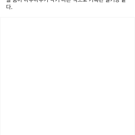
를 품어 하루하루가 각기 다른 색으로 기록된 일기장 같
다.