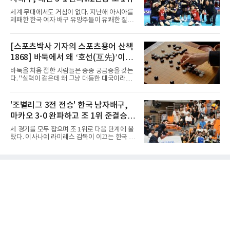
우디 65위, 인도네시아 94위로, 랭킹과 홈 이점
을 모두 갖춘 일본이 최대 변수다.니콜라이스 마
세계 무대에서도 거침이 없다. 지난해 아시아를
줄스(라트비아) 감독이 이끄는 대표팀은 지난달
제패한 한국 여자 배구 유망주들이 유쾌한 질주
6일 FIBA 월드컵 예선 1라운드 6차전에서 일본
를 이어가고 있다.중·고교 선수들로 구성된 17세
을 2점 차로 꺾었다. 오는 15·16일 도쿄에서 일
이하(U-17) 여자배구대표팀은 8일(한국시간) 칠
본과 평가전도 예정돼 실전 점검이 가능하다.
레 로스안데스에서 열린 2026 국제배구연맹
[스포츠박사 기자의 스포츠용어 산책
NBA에 도전 중인 이현중을 앞세운 대표팀의 목
(FIVB) U-17 여자 세계선수권대회 조별리그 D조
표는 우승이다.조별리그는 12
1868] 바둑에서 왜 ‘호선(互先)’이라
2차전에서 대만을 세트 점수 3-1(25-19 18-25
25-13 25-15)로 꺾었다. 전날 푸에르토리코를
말할까
바둑을 처음 접한 사람들은 종종 궁금증을 갖는
3-1로 물리쳤던 한국은 2연승으로 조 1위에 올
다. "실력이 같은데 왜 그냥 대등한 대국이라고
라 16강 진출에 청신호를 켰다.이날 승리는 남다
하지 않고 '호선'이라고 할까." (본 코너 1807회
른 의미가 있었다. 한국은 지난해 2025 U-16 아
‘바둑에서 왜 ‘대국(對局)’이라 말할까‘ 참조)'호
시아선수권 결승에서 대만을 풀세트 접전 끝에
선(互先)'은 한자로 '서로 호(互)', '먼저 선(先)'을
'조별리그 3전 전승' 한국 남자배구,
3-2로 꺾고 정상에 올랐는데, 세계선수권에서
쓴다. 직역하면 '서로 먼저 둔다'는 뜻이다. 여기
이뤄진 '리턴 매치'에서도 승리하
마카오 3-0 완파하고 조 1위 준결승
서 '서로 먼저 둔다'는 표현은 한 판에서 두 사람
이 동시에 선수를 잡는다는 의미가 아니다. 중국
진출
세 경기를 모두 잡으며 조 1위로 다음 단계에 올
과 일본의 고대 바둑에서 실력이 같은 사람끼리
랐다. 이사나예 라미레스 감독이 이끄는 한국 남
는 여러 판을 둘 때 흑(선수)을 번갈아 맡았다는
자배구 대표팀(세계랭킹 26위)이 2026 동아시
관행에서 나온 말이다. 한 판은 A가 흑을, 다음
아남자선수권대회 조별리그를 3연승으로 마무
판은 B가 흑을 맡는 식으로 서로 선수를 주고받
리했다.대표팀은 7일 몽골 울란바타르 AVA 아레
는다는 의미였던 것이다.인터넷 조선왕조실록에
나에서 열린 대회 B조 조별리그 3차전에서 마카
서 호
오(119위)를 세트 점수 3-0(25-18 25-16 25-15)
으로 제압했다. 일본과 대만에 이어 마카오까지
꺾은 한국은 조별리그 전승으로 준결승 티켓을
손에 넣었다.공격은 고르게 터졌다. 김요한(삼성
화재)과 임재영(대한항공)이 각각 13점씩 올렸
고, 김준우(삼성화재)가 10득점, 이상현(국군체
육부대)이 9득점으로 힘을 보탰다.대표팀은 8일
오후 8시 30분 A조 2위와 결승