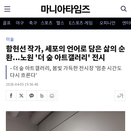
골프
야구
축구
스포츠
헬스
E스포츠·게임
오피니언
엔터
미술
함현선 작가, 세포의 언어로 담은 삶의 순
환...노원 '더 숲 아트갤러리' 전시
- 더 숲 아트갤러리, 봄빛 가득한 전시장 '멈춘 시간도
다시 흐른다'
2026-04-05 19:56:40