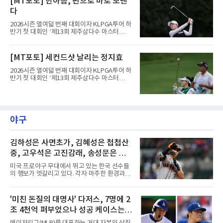
[MT포토] 한아름, 핀으로 바로 보낸
에서 경기하고 있다.
다
2026시즌 열여덟 번째 대회이자 KLPGA투어 하
반기 첫 대회인 ‘제13회 제주삼다수 마스터
스’(총상금 10억 원, 우승상금 1억 8천만 원)가
제주도 서귀포시에 위치한 테디밸리 골프앤리조
트(파72/6,767야드)에서 열리고 있다.8일 현재
[MT포토] 세컨드샷 날리는 정지효
3라운드 경기가 펼쳐지고 있다.한아름이 1번 홀
에서 경기하고 있다.
2026시즌 열여덟 번째 대회이자 KLPGA투어 하
반기 첫 대회인 ‘제13회 제주삼다수 마스터
스’(총상금 10억 원, 우승상금 1억 8천만 원)가
제주도 서귀포시에 위치한 테디밸리 골프앤리조
트(파72/6,767야드)에서 열리고 있다.8일 현재
3라운드 경기가 펼쳐지고 있다.정지효가 1번 홀
에서 경기하고 있다.
야구
김하성은 사면초가, 김혜성은 첩첩산
중, 고우석은 고진감래, 송성문은 무
난지경... 이정후는?
미국 프로야구 무대에서 뛰고 있는 한국 선수들
의 행보가 엇갈리고 있다. 각자 마주한 환경과 현
실은 판이하지만, 그라운드 위에서 살아남기 위
한 이들의 사투는 저마다의 방식으로 치열하게
전개되는 중이다. 태평양 건너에서 써 내려가고
'미친 돈질의 대명사' 다저스, 7명에 2
있는 다섯 선수의 성적표와 현재 처지를 사자성
조 4천억 퍼부었으나 성공 케이스는
어로 진단해 본다.김하성은 사면초가에 직면했
다. 잇따른 부상과 이로 인한 긴 공백기는 선수
오타니와 야마모토뿐