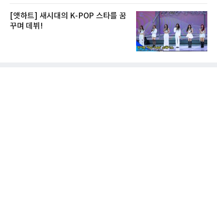
[앳하트] 새시대의 K-POP 스타를 꿈
꾸며 데뷔!