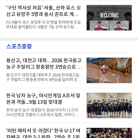
비판이 홍 전 감독에게 집중됐지만 경찰의 시선
서 호흡을 맞췄고, 후반 18분까지 뛰고 이토 히
은 다른 곳을 향한다. 성적 부진과 별개로 선임
'구단 역사상 처음' 서울, 산하 유스 오
로키로 교체됐다.분데스리가 최다 우승팀(35회)
과정에 부당함이 있었는지가 수사의 본류다.7일
뮌헨은 프리시즌 아시아
산고 유망주 5명과 동시 준프로 계
연합뉴스 취재를 종합하면 서울경찰청 광역수사
단 금융범죄수사대는 전날 축구협회 사무실 등
약...ACL2 겨냥
FC서울이 유스 유망주 다섯 명을 한꺼번에 프로
을 압수수색해 감독 선임 관련 자료를 다수 확보
무대로 끌어올린다.서울은 7일 산하 유스팀 서
했다. 특히 감독 후보를 검토해 이사회에 추천하
울 오산고 소속 선수 5명과 준프로 계약을 맺었
는 전력강화위원회가 생성한 자료를 집중적으로
다고 밝혔다. 한 번에 다섯 명과 계약한 것은 구
확보한 것으로 알려졌다.경찰은 협회가 홍 전 감
단 역사상 처음으로, 3학년 김강준·신지섭·이서
독을 1순위 후보로 정하고 검증한 과정, 이사회
스포츠종합
현·정현웅과 2학년 정하원이 대상이다.오산고의
의 최종 승인 경위를 살
성적이 배경이 됐다. 올 시즌 백운기 전국 고등학
교 축구대회와 코리아풋볼파크 U-18 챔피언스
컵, K리그 U-17 챔피언십을 잇달아 제패했다.시
용산고, 대전고 대파…2026 한국중고
기도 맞물렸다. 서울은 9월 시작하는 아시아축
농구 주말리그 왕중왕전 3연승으로 조
구연맹(AFC) 챔피언스리그2(ACL2)를 앞두고 선
1위 16강 진출
수단 깊이를 더하는 동시에 유스 출신에게 국제
용산고가 대전고를 대파하고 2026 한국중고농
무대 경험을 주려 했다.면면도 다양하다. 측면 공
구 주말리그 왕중왕전에서 3연승을 달리며 조 1
격수 정현웅은 돌파력이
위로 16강에 진출했다.용산고는 8일 전남 해남
우슬체육관에서 열린 대회 남고부 B조 예선 3차
전에서 대전고를 상대로 주전 선수들의 고른 활
한국 남자 농구, 아시안게임 A조서 일
약을 앞세워 108-33으로 대승을 거뒀다.용산고
본과 격돌...9월 13일 맞대결
는 배대범이 22점, 김민기가 19점, 이승민이 13
점을 올리며 공격을 이끌었다. 경기 초반부터 주
한국 남자 농구 대표팀이 2026 아이치·나고야
도권을 잡은 용산고는 일찌감치 승기를 굳히며
아시안게임 조별리그 A조에서 일본, 사우디아라
대전고에 큰 점수 차 승리를 거뒀다.이로써 용산
비아, 인도네시아와 경쟁한다.대회 조직위원회
고는 예선 3경기를 모두 승리하며 B조 1위로 16
가 8일 발표한 일정에 따르면 한국은 9월 10일
강에 진출했다. 용산고는 16강에서 배재고와 맞
사우디, 11일 인도네시아, 13일 일본과 차례로
'리턴 매치서 또 이겼다' 한국 U-17 여
붙는다.C조에서는 양정고가 충주고를 82-35로
맞붙는다. FIBA 랭킹은 일본 22위, 한국 57위, 사
크게 꺾고 16강 진출을 확정했다
자배구, 대만 3-1 완파...2연승 조 1위