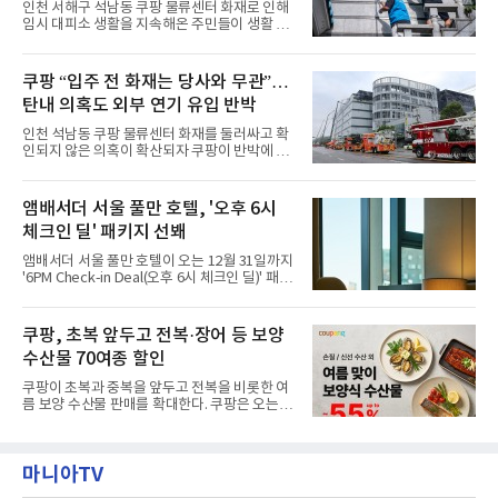
력”
인천 서해구 석남동 쿠팡 물류센터 화재로 인해
행 중 수집한 다양한 굿즈를 전시한 '앰버드 플래
임시 대피소 생활을 지속해온 주민들이 생활 터
닛(Ambird Planet)과 계절별 플라워 연출로 사
전으로 돌아갈 수 있는 계기가 마련됐다. 쿠팡풀
랑받아온 ‘앰버드 가든(Ambird Garden)’으로
필먼트서비스(CFS)가 지난 28일부터 화재 피해
구성되어 있다.새 단장한 앰버드 시어터는 오페
주민을 대상으로 전문 출장 청소서비스 지원에
쿠팡 “입주 전 화재는 당사와 무관”…
라 극장을 모티브로 한 데코레이션으로 구성됐
나섬으로써 본격적인 지역사회 복구 작업이 시
다. 무대 공간 및 티켓 박스
탄내 의혹도 외부 연기 유입 반박
작된 것이다.대피소 주민 중심 청소 접수, 첫날
부터 2가구 지원 완료CFS는 신현초등학교, 신
인천 석남동 쿠팡 물류센터 화재를 둘러싸고 확
현북초등학교, 신현여자중학교 등 인천 서해구
인되지 않은 의혹이 확산되자 쿠팡이 반박에 나
관내 임시 대피소 3곳에서 체류해온 화재 피해
섰다. 화재 전 센터 내부에서 탄내가 났다는 주장
주민들을 대상으로 출장 청소업체 요청 접수를
에 대해서는 외부 화재 연기 유입이라고 설명했
시작했다. 현장에서 극심한 피해를 입은 지역 주
고, 2023년 같은 물류센터에서 발생한 화재에
앰배서더 서울 풀만 호텔, '오후 6시
민들의 호응 속에 CFS는 즉시 행동에 나섰다. 지
대해서도 쿠팡 입주 전 공사 과정에서 벌어진 일
난 28일 오후 전문 청소업체와
체크인 딜' 패키지 선봬
이라며 선을 그었다.쿠팡은 21일 인천 물류센터
내부에서 불이 타는 냄새가 났다는 의혹과 관련
앰배서더 서울 풀만 호텔이 오는 12월 31일까지
해 “사실무근”이라는 입장을 밝혔다.회사 측은
'6PM Check-in Deal(오후 6시 체크인 딜)' 패키
“인근에서 지난 15일 다른 회사에서 발생한 대
지를 선보인다.이번 패키지는 오후 6시 체크인
형 화재 연기가 인입돼 즉시 방재팀이 조사한 결
으로 여유로운 저녁 시간부터 호텔 스테이를 시
과 일산화탄소가 미검출됐고, 내부 문제가 아닌
작할 수 있도록 준비됐다.앰배서더 서울 풀만 호
쿠팡, 초복 앞두고 전복·장어 등 보양
것으로 확인됐다”고 설명했다.이어 “정확한 화
텔 측은 “퇴근 후 또는 주말 도심 속에서 짧지만
재 원인은 추후 조사될
수산물 70여종 할인
온전한 휴식을 원하는 고객들에게 특별한 경험
을 제공한다”고 밝혔다.패키지는 디럭스와 이그
쿠팡이 초복과 중복을 앞두고 전복을 비롯한 여
제큐티브 두 가지 타입으로 구성된다. 디럭스 패
름 보양 수산물 판매를 확대한다. 쿠팡은 오는
키지는 객실 1박(룸 온리)으로 심플한 호캉스를
20일까지 전복, 문어, 낙지, 장어 등 70여종의 수
즐길 수 있으며, 이그제큐티브 패키지는 객실 1
산물을 할인 판매한다고 8일 밝혔다.이번 행사
박과 함께 클럽 앰배서더 라운지 2인 이용, 웰니
에는 국내산 활전복과 문어, 낙지, 장어, 생물새
스 센터 사우나 2인 이용 혜택이 포함된다.특히
마니아TV
우 등이 포함됐다. 쿠팡은 올해 큰 크기의 전복
클럽 앰배서더 라운지
생산량이 늘어난 점을 반영해 주요 산지 상품을