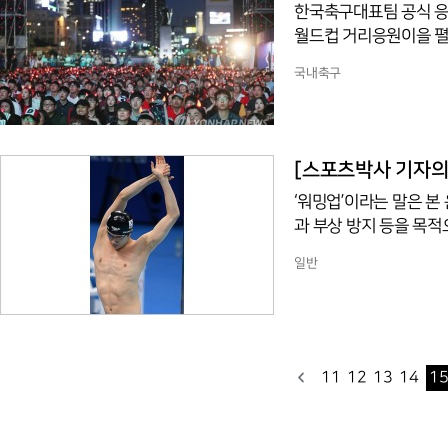
한국축구대표팀 공식 응
월드컵 거리응원이을 펼
이 제출한 광화문광장 사
국내축구
른 안전사고 예방과 시
관리, 비상 상황 신속 
건으로 광장 사용을 허가
이에 따라 붉은악마는 대
[스포츠박사 기자의 
‘워밍업’이라는 말은 본
과 부상 방지 등을 목적으
‘warm’이라는 단어 뒤에
일반
‘ウォーミングアップ(워
소개돼 있다. 영어용어사전
위로라는 의미인 부사 ‘
사람의 몸을 따뜻하게 
11
12
13
14
1