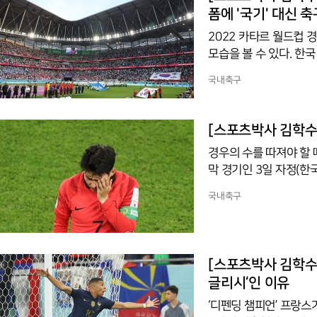
들 유니폼에는 각국의 국
2022 카타르 월드컵 
모습을 볼 수 있다. 
랑이 엠블럼이 달려있다
국내축구
국축구팬이라면 전통적인
뿐이다. 이는 국제축구
축구협회간의 경기이기 
있다면 회원으로 가입할 
경우의 수를 따져야 할 
막 경기인 3일 자정(
황에 놓였다. 월드컵 때
국내축구
학년에서 처음 배우는 확
r of cases’를 번
우(境遇)와 일정한 수량
는 사건의 가짓수를 뜻하는
[스포츠박사 김학수 기
글리시‘인 이유
‘디펜딩 챔피언’ 프랑스