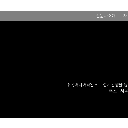
신문사소개
채
(주)마니아타임즈 ㅣ정기간행물 등록번
주소 : 서울