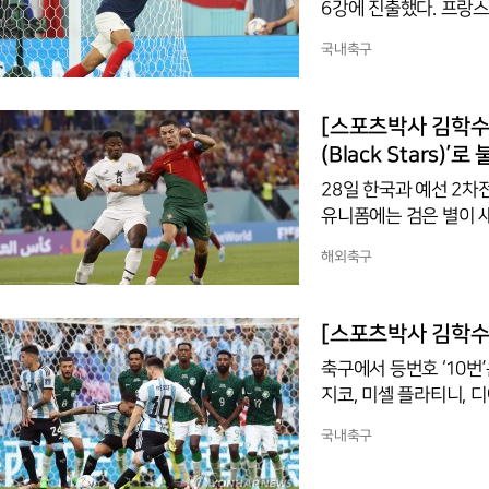
6강에 진출했다. 프랑스
카타르 월드컵 조별리그 
국내축구
이겼다. 우리나라 언론
영어로는 ‘multi go
에서 추구나 하키 등 구
[스포츠박사 김학수 
식 영어이자 일본식 영
(Black Stars)’
28일 한국과 예선 2차
유니폼에는 검은 별이 새
상단 가나축구협회 엠블렘 
해외축구
가진 가나 축구대표팀을
들 다수가 사용하는 소
심과 긍지를 갖고 있다.
[스포츠박사 김학수 
의 실력을 과시하고 있
축구에서 등번호 ‘10번
지코, 미셸 플라티니, 
로드리프, 게오르게 하기
국내축구
등번호는 영어로 ‘Squad n
나라에서는 아직까지도 ‘