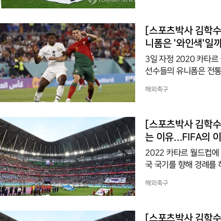
디움에서 열리는 네덜란
일 오전 4시), 프랑스-
일 0시)전이 이어진다.
[스포츠박사 김학수 
FIFA 랭킹 1위이자 
니폼은 '와인색'일
(7일
3일 자정 2020 카타
선수들의 유니폼은 전통
르투갈 국기에서 차용한 
해외축구
형이 수직으로 배열되어 있고, 분할선 중앙에는 포르투갈의 문장이 들어 있
빨강은 1910년 10월
색깔 자체는 와인과 전혀 
[스포츠박사 김학수 
르토 와인’으로 유명한 
는 이유...FIFA의
2022 카타르 월드컵에
국 국기를 향해 경례를 
다. 경기가 시작되기 전
해외축구
지게 하는 힘이 있다. 
들을 때, 선수들과 국
을 심어줘 국가주의, 
[스포츠박사 김학수 