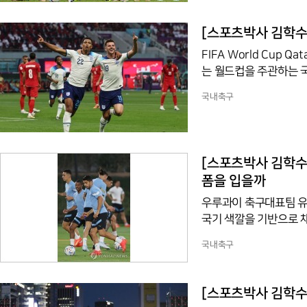
온 잘못된 영어식 표현
지거나 한물간 것을 의
[스포츠박사 김학수 
FIFA World Cup Q
는 월드컵을 주관하는 국제
ernationale de Foot
국내축구
of Association 
리에서 피파가 설립됐기 때
sociation)는 2
을 하지 못하다가 프랑
[스포츠박사 김학수 
게
폼을 입을까
우루과이 축구대표팀 유
국기 색깔을 기반으로 
인 ‘ La Celeste
국내축구
미국 성조기처럼 5월의 
식을 채택했다. 줄이 
개 주를 상징한다.원래 
[스포츠박사 김학수 
무늬로 돼 있었고, 아르