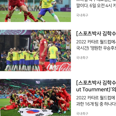
깔이다. 6일 오전 4시
컵 16강전에서도 노란
국내축구
하의 모두 붉은색 유니
될 것이다. 브라질은 
해도 상하의 모두 흰색
[스포츠박사 김학수 
나 빨간색 상의를 착용
2022 카타르 월드컵에
국시간) ‘영원한 우승후
만이자 역대 세 번째 월
국내축구
FA 랭킹 1위로 자타가 공인하는 세
던 브라질이 경기에 앞서 국
명칭을 쓰는 것을 보고 좀 
90년대 초 브라질 특
[스포츠박사 김학수 
ut Tournment
2022 카타르 월드컵에
과한 16개 팀 중 하나다
컵이 12월 3일 조별리
국내축구