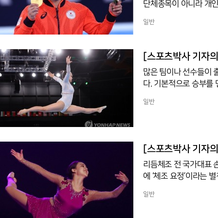
단체종목이 아니라 개인 
종목에 걸쳐 기량을 겨
일반
만 각 개인 선수들의 
종합과 종목별 우승자,
를 합한 것을 지칭한다.
[스포츠박사 기자의 
년 일본 메이지 시대이후 
많은 팀이나 선수들이 출
다. 기본적으로 승부를
팀을 뽑는 것이다. 예선은
일반
에 미리 뽑는다는 뜻이다
을 검색해보면 태종실록 
이라는 말을 사용한 것은
스포츠를 수입하면서 영어 ‘pr
[스포츠박사 기자의 
리듬체조 전 국가대표 손
에 ‘체조 요정’이라는 별칭이다. 체조, 피겨 스케이팅에서 실력과 미모를
를 때 ‘요정’이라는 말
일반
한 한자어이다. ‘아리따울
정이라는 말은 인조실록과