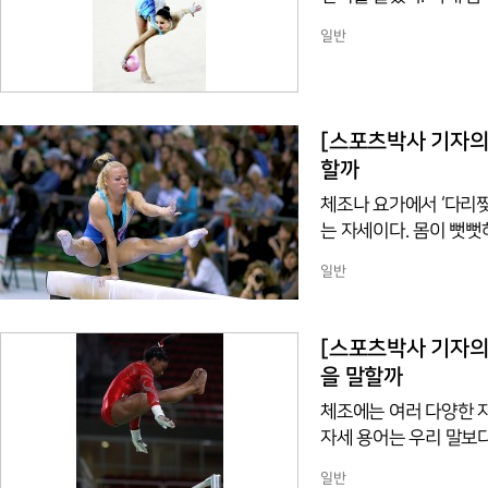
라드 가수 ‘왁스’가 ‘M
일반
sque’라고 쓴다. 직역
o’에서 유래했으며, 프랑스어를 거쳐 
속하는’ 뜻을 가진 형용사 어
의미가 같다. ‘아라베스
[스포츠박사 기자의 스
할까
체조나 요가에서 ‘다리찢
는 자세이다. 몸이 뻣뻣
이 늘어나면서 시원하고 
일반
e)’이라고 말한다. ‘st
danan’이 어원이며, 고
는 의미로 쓰였으며, 1
[스포츠박사 기자의 
다는 의미로도 쓰였다.
을 말할까
체조에는 여러 다양한 자
자세 용어는 우리 말보
수 밖에 없다. 우선 기
일반