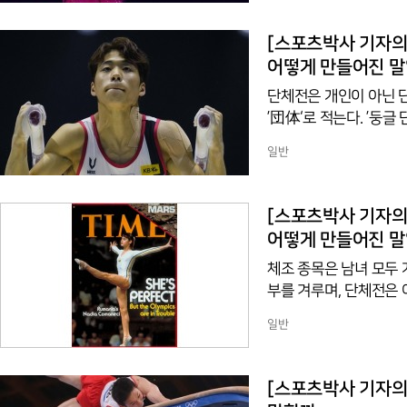
(天啓) 4년) 6월 9일
도 거듭 갖고 집 위에 
[스포츠박사 기자의 
어떻게 만들어진 
단체전은 개인이 아닌 단
’団体‘로 적는다. ’둥글
이루는 것을 의미한다.
일반
일본의 영향을 받은 고종
후 서양 문화를 받아들이면서 
번역한 말이다. 단체는 
[스포츠박사 기자의 
점기때부터 단체라는 말을
어떻게 만들어진 
체조 종목은 남녀 모두
부를 겨루며, 단체전은 
한자어로 ‘낱 개(個)’와
일반
'개인'이란 영어 'ind
번역된 서양문화의 개념이다
ide’에 부정 접두사 ‘in’이 붙은 단어이다. 나누지 못한다는
[스포츠박사 기자의
원이다. 메이지 시대 이