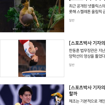
최근 공개된 넷플릭스의 
롯해 스켈레톤 올림픽 금
이 출연해 최강 1명을 
일반
잃는 영화 ‘오징어 게임
위키피디아에 따르면 ‘피지
다. 넓은 의미에서 신체의
로 드러나는 조건을 의미
[스포츠박사 기자의 
한동훈 법무장관은 지난
양학선의 영상을 틀었다.
런던올림픽 체조 남자 
일반
기량을 보여준 양학선 선
그런데 확실히 클래스가
했다. 1932년 LA올
가를 겨뤘다. 하지만 2
[스포츠박사 기자의 
할까
체조는 기본적으로 개인종