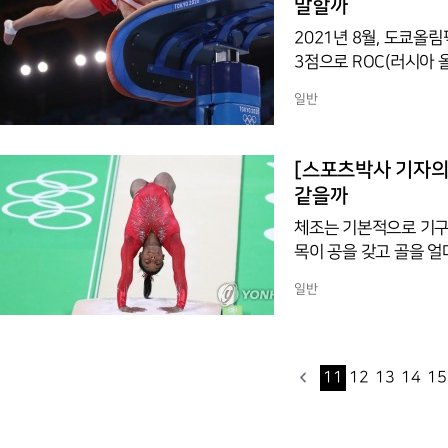
말할까
2021년 8월, 도쿄올림
3점으로 ROC(러시아
했다. 이후 타이브레이크
일반
의 14.800점보다 0
시행 기술보다 난도가 더 높
크는 우리 말로 동점 규칙이
[스포츠박사 기자의
이라는 뜻인 명사 ‘tie
같을까
체조는 기본적으로 기구
목이 공을 갖고 골을 얼
가를 놓고 승부를 벌이는 
일반
경쟁하려면 여러 장비가 
조에서 '기구'라는 말은
(器)’와 ‘갖출 구(具)
국, 일본 등 한자 문화
11
12
13
14
15