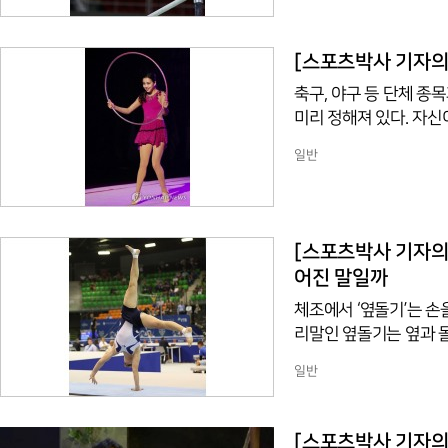
하다. 먼저 영어 ‘턱(t
는 말이다. 일상에서 흔
지 올리는 자세라는 뜻으로
[스포츠박사 기자의 
n’이 어원이며, 고대 영어 ‘
축구, 야구 등 단체 종
미리 정해져 있다. 자신
이다. 이를 전문용어로는
일반
종목은 고정된 규칙이라
(種目)이 합성된 것으로 일
xercises impos
을 사용했다.
[스포츠박사 기자의 스포츠용
어진 말일까
체조에서 ‘옆돌기’는 손
리말인 옆돌기는 옆과 돌
도 회전시키는 것이다. 일
일반
번역한 말이다. 영어용어사
하는 ‘wheel’dl 
헤세(1877-1962)의 ‘
[스포츠박사 기자의 