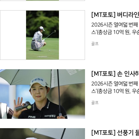
[MT포토] 버디라
2026시즌 열여덟 번째
스’(총상금 10억 원,
조트(파72/6,767야
골프
번 홀에서 경기하고 있다
[MT포토] 손 인
2026시즌 열여덟 번째
스’(총상금 10억 원,
조트(파72/6,767야
골프
천리)이 1번 홀에서 경
[MT포토] 선풍기