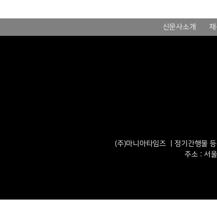
신문사소개
채
(주)마니아타임즈 ㅣ정기간행물 등록번
주소 : 서울