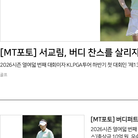
[MT포토] 서교림, 버디 찬스를 살리
골프
[MT포토] 버디퍼
2026시즌 열여덟 번째
스’(총상금 10억 원,