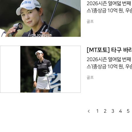
2026시즌 열여덟 번째
스’(총상금 10억 원,
조트(파72/6,767야
골프
천리)이 1번 홀에서 경
[MT포토] 타구 
2026시즌 열여덟 번째
스’(총상금 10억 원,
조트(파72/6,767야
골프
천리)이 1번 홀에서 경
1
2
3
4
5