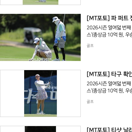
[MT포토] 파 퍼트
2026시즌 열여덟 번째
스’(총상금 10억 원,
조트(파72/6,767야
골프
번 홀에서 경기하고 있다
[MT포토] 타구 
2026시즌 열여덟 번째
스’(총상금 10억 원,
조트(파72/6,767야
골프
번 홀에서 경기하고 있다
[MT포토] 티샷 날