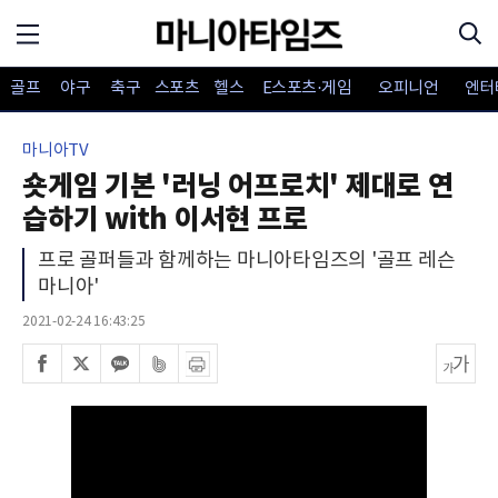
골프
야구
축구
스포츠
헬스
E스포츠·게임
오피니언
엔터
마니아TV
숏게임 기본 '러닝 어프로치' 제대로 연
습하기 with 이서현 프로
프로 골퍼들과 함께하는 마니아타임즈의 '골프 레슨
마니아'
2021-02-24 16:43:25