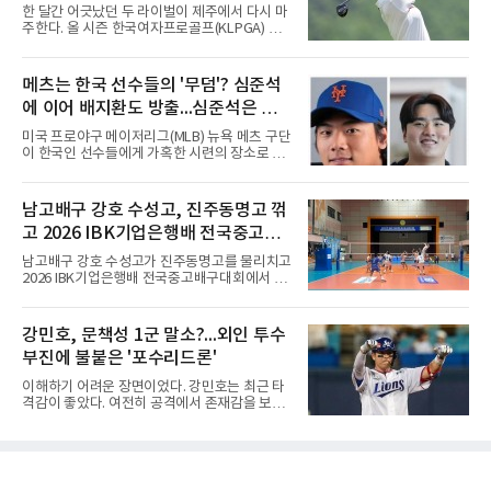
팔로우하고 두산과 관련된 흔적만 남겼다는 주
한 달간 어긋났던 두 라이벌이 제주에서 다시 마
장이 나오고 있다. 또한 상대 팀 선수의 홈런 릴
주한다. 올 시즌 한국여자프로골프(KLPGA) 투
스에 '좋아요'를 눌렀다는 이야기도 전해지고 있
어를 달구는 김민솔과 서교림이 격돌한
다.하지만 해당 행동들이 실재했는지 여부는 확
다.KLPGA 투어는 6일 제주도 서귀포시 테디 밸
인되지 않았다. 시점과 의도 역시 불분명하다. 그
리 골프 앤 리조트의 밸리·테디 코스(파72)에서
메츠는 한국 선수들의 '무덤'? 심준석
럼에도 팬들 사이에서 논란이 커진 이유는 그가
개막하는 제주삼다수 마스터스(총상금 10억원·
LG 이적 후 부상과 재활로
에 이어 배지환도 방출...심준석은 이
우승 상금 1억8천만원)로 하반기를 시작한다.두
선수의 재회 자체가 화제다. 올 시즌 3승으로 대
미 귀국, 배지환은 미국 잔류할 듯
미국 프로야구 메이저리그(MLB) 뉴욕 메츠 구단
상 포인트(313점), 상금(9억8천400만원), 평균
이 한국인 선수들에게 가혹한 시련의 장소로 전
타수(70.41타) 등 주요 부문 1위를 달리는 김민
락하고 있다. 한때 한국 야구의 미래를 이끌어갈
솔과 2승으로 뒤쫓는 서교림의 맞대결은 지난 7
대형 유망주로 기대를 모았던 투수 심준석에 이
월 5일 롯데 오픈 이후 한 달 만이다. 그동안 김민
어, 빅리그 경력을 지닌 내외야수 배지환까지 연
남고배구 강호 수성고, 진주동명고 꺾
솔이 하이원리조트 여자오픈에 나설 때 서교림
달아 뉴욕 메츠 산하 마이너리그에서 방출 통보
은 LPGA 에비앙 챔피언십에, 서교림
고 2026 IBK기업은행배 전국중고배
를 받는 아픔을 겪었다. 두 선수의 동반 이탈은
메츠 구단이 유독 한국 선수들에게 '기회의 땅'이
구대회 4강 진출
남고배구 강호 수성고가 진주동명고를 물리치고
아닌 '무덤'처럼 작용하고 있음을 방증하고 있다.
2026 IBK기업은행배 전국중고배구대회에서 18
고교 시절 시속 160km에 달하는 강속구로 큰 스
세이하 남자부 4강에 진출했다.지난 6월 2026
포트라이트를 받았던 심준석은 루키리그에서 메
한국중고배구 2차연맹전 준우승팀 수성고는 4
츠 구단으로부터 방출 조치됐다. 피츠버그 파이
일 충북 제천 대원대 민송체육관에서 열린 대회
강민호, 문책성 1군 말소?...외인 투수
리츠와 마이애미 말린스를 거쳐 메츠에 둥지를
8강전에서 진주동명고를 상대로 공격력이 호조
틀며 반등을 노렸으나
부진에 불붙은 '포수리드론'
를 보이며 세트스코어 3-1(25-19, 25-22, 21-
25, 25-23)으로 꺾었다. 인하부고도 부산동성고
이해하기 어려운 장면이었다. 강민호는 최근 타
를 맞아 뛰어난 조직력을 바탕으로 삼아 3-0(25-
격감이 좋았다. 여전히 공격에서 존재감을 보여
19, 25-19, 25-23)으로 완승을 거두고 4강에 합
주고 있었고, 특별한 부상 소식도 없었다. 그런
류했다. .한편 18세이하 여자부 4강은 중앙여고-
데 갑작스럽게 1군 엔트리에서 제외됐다. 팬들
일신여상, 광주체고-선명여고의 대결로 좁혀졌
사이에서 성적이 떨어진 주전 선수를 쉬게 하는
다. ◇4일 전적
상황도 아니고, 부상으로 빠지는 것도 아니라면
'왜 지금인가'라는 의문이 생길 수밖에 없다.특히