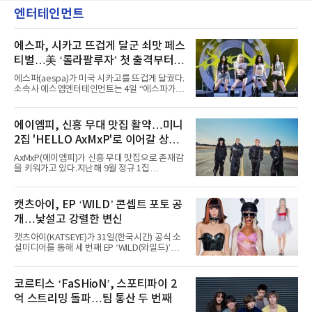
엔터테인먼트
에스파, 시카고 뜨겁게 달군 쇠맛 페스
티벌…美 ‘롤라팔루자’ 첫 출격부터
증명한 존재감
에스파(aespa)가 미국 시카고를 뜨겁게 달궜다.
소속사 에스엠엔터테인먼트는 4일 “에스파가
지난 2일(현지 시간) 미국 시카고 그랜트 파크에
서 열린 ‘롤라팔루자 시카고’(Lollapalooza
Chicago)의 알리안츠 스테이지에 올랐다”며
에이엠피, 신흥 무대 맛집 활약…미니
“총 14곡으로 구성된 세트리스트를 선사, 데뷔 7
2집 'HELLO AxMxP'로 이어갈 상승
년 차다운 노련한 무대 매너와 파워풀한 에너지
로 현장의 분위기를 압도했다”고 밝혔다.1991
세
AxMxP(에이엠피)가 신흥 무대 맛집으로 존재감
년 시작된 ‘롤라팔루자’는 8개 스테이지, 170여
을 키워가고 있다.지난해 9월 정규 1집
팀의 아티스트와 40만 명 이상의 관객이 운집하
'AxMxP'를 발매하며 가요계에 정식 출격한
는 북미 최대 규모의 페스티벌이다.올해 ‘롤라팔
AxMxP는 데뷔 전부터 버스킹과 각종 페스티벌,
루자 시카고’에는 에스파 외에도 제니, 아이들,
공연 무대에 오르며 실전 경험을 쌓아왔다.이들
캣츠아이, EP ‘WILD’ 콘셉트 포토 공
코르티스 등 K팝 스타들이 출연진 명단에 이름
은 소속사 패밀리 콘서트를 비롯해 '뷰티풀 민트
을 올렸다.이날 에스파는
개…낯설고 강렬한 변신
라이프 2025', '2025 부산국제록페스티벌' 등 대
형 무대에 잇달아 출연해 당찬 에너지와 풋풋한
캣츠아이(KATSEYE)가 31일(한국시간) 공식 소
매력으로 음악팬들의 눈도장을 찍었다.이후
셜미디어를 통해 세 번째 EP ‘WILD(와일드)’의
AxMxP는 '카운트다운 판타지 2025-2026',
콘셉트 포토와 트랙리스트를 공개했다.‘Wild
'PEAKBOX 2025 vol.2 : 사랑·청춘·행복', '2025
heart(와일드 하트)’라는 제목이 붙은 콘셉트 포
Someday Christmas - 부산' 등 무대를 통해 안
토에는 멤버들의 본능적이고 야성적인 면모가
코르티스 ‘FaSHioN’, 스포티파이 2
정적인 실력을 입증했고, 올해 '2026 어썸뮤직
강렬하게 담겼다. 짙은 아이섀도와 푸른빛·금빛·
페스티벌', '뷰티풀 민트 라이프 2026', '2026
억 스트리밍 돌파…팀 통산 두 번째
붉은빛의 컬러 렌즈가 비현실적인 분위기를 자
아내고, 여러 원색이 불규칙하게 뒤섞인 멀티컬