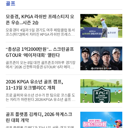
골프
모중경, KPGA 라쉬반 프레스티지 오
픈 우승...시즌 2승
모중경이 4일과 5일 경기도 여주 페럼클럽 동서
코스(파72)에서 치러진 KPGA 라쉬반 프레스티
지 오픈(총상금 1억원) 정상에 올랐다. 1, 2라운
드 합계 8언더파 136타를 적어내며 한국프로골
프 챔피언스투어 시즌 2승째를 신고했다.우승
“총상금 1억2000만원”... 스크린골프
상금은 2천400만원이다. 이번 우승으로 챔피언
GTOUR ‘메이저대회’ 열린다
스투어 통산 7승 고지를 밟았다.5언더파 139타
를 친 장익제와 최호성이 공동 2위를 나눠 가졌
골프존이 오는 8일 대전 골프존조이마루 경기장
고, 4언더파 140타의 손준호가 4위에 자리했다.
에서 ‘2026 신한투자증권 GTOUR’ 6차 메이저
대회 결선을 개최한다고 5일 밝혔다.6차 메이저
대회는 총상금 1억 2천만원 규모로, 우승자에게
는 상금 2천 5백만원과 대상&신인상 포인트 3천
2026 KPGA 유소년 골프 캠프,
점을 지급하고 3년간의 GTOUR 시드권을 부여
11~13일 오크밸리CC 개최
한다. KPGA 투어프로 중 1, 2라운드 합산 1위에
게는 오는 9월 17일부터 20일까지 골프존카운
프로 골퍼와 유소년 선수가 한 팀으로 코스를 도
티 선산에서 열리는 KPGA ‘골프존 오픈’ 출전권
는 자리가 마련된다.2026 KPGA 유소년 골프 캠
을 부여한다.대회는 골프존 투비전NX플러스 투
프가 11일부터 13일까지 강원도 원주시 오크밸
어 모드에서 하루 동안 2라운드 36홀 스트로크
리CC에서 열린다. 유소년 골프 저변을 넓히기
플레이, 콕힐 골프클럽 - NO.4 코스에서 진행된
위해 2024년 시작돼 올해 3년 연속 개최되는 행
골프 플랫폼 김캐디, 2026 하계스크
다. 시드권자와 예선통과자, 신인 및 초청 선수,
사다.참가 규모는 프로 20명과 유소년 60명. 올
오프라인 예선전을 통해 선발
린 대회 개막
시즌 상반기 우승자인 문동현, 최찬, 오승택, 이
상엽 등이 이름을 올렸다.운영 방식이 특징적이