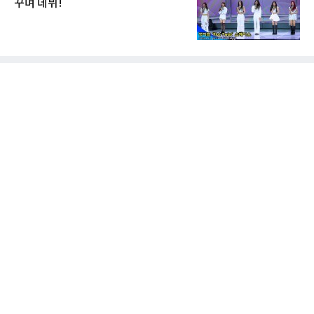
꾸며 데뷔!