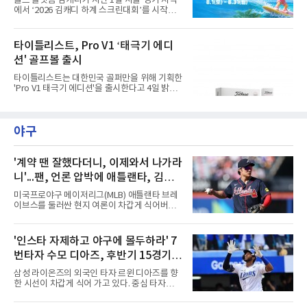
골프 플랫폼 김캐디가 지난 1일 서울·경기 지역
다. 프로 1명과 유소년 3명이 한 팀을 이뤄 18홀
에서 ‘2026 김캐디 하계 스크린대회’를 시작했
코스 플레이와 쇼트 게임을 훈련하고, 멘토와 대
다고 4일 밝혔다. 대회는 31일까지 진행된다. 김
화하는 시간도 갖는다.최찬은 "평소 유소년 선수
캐디 앱 이용자라면 무료로 참여할 수 있다. 김캐
들을 만날 기회가 없는데 함께 시간을 보낼 수 있
디 앱에서 대회 참가 신청 후 지도에서 공식 참여
타이틀리스트, Pro V1 ‘태극기 에디
어 설렌다"고 밝혔다.이번 캠프는 문화체육관광
매장을 확인하고 예약하면 된다. 공식 참여 매장
부와 국민체육진흥공단의
션' 골프볼 출시
에서 총 3개의 지정 코스 중 원하는 코스를 플레
이하면 대회 기록이 자동으로 반영된다. 앱 내 리
타이틀리스트는 대한민국 골퍼만을 위해 기획한
더보드에서는 자신의 스코어와 현재 순위를 실
'Pro V1 태극기 에디션'을 출시한다고 4일 밝혔
시간으로 확인할 수 있다. 김캐디는 이번 대회를
다.이번 Pro V1 태극기 에디션은 하프 더즌(6구)
통해 총 4000만원 상당의 상금과 경품을 제공한
구성으로 출시된다. 패키지와 골프볼에는 태극
다. 지정 코스 중 1개 이상을 완주한 참가자 가운
기에서 착안한 건곤감리 4괘 문양이 적용됐다.
데 선착순 1,000명에게도 골프장갑을 증정한다.
야구
화이트 컬러를 바탕으로 흑색과 청색, 홍색을 절
지정 코스 3
제된 방식으로 배치해 대한민국의 정체성을 표
현했다. 광복 81주년을 기념하는 의미를 담아 스
페셜 플레이 넘버 '81'을 새겼다. 측면에는 건곤
'계약 땐 잘했다더니, 이제와서 나가라
감리 문양을 활용한 전용 얼라인먼트가 적용됐
니'...팬, 언론 압박에 애틀랜타, 김하
다.한종훈 기자 hjh@maniareport.com
성 방출하나?
미국프로야구 메이저리그(MLB) 애틀랜타 브레
이브스를 둘러싼 현지 여론이 차갑게 식어버렸
다. 거액의 계약을 맺을 당시에는 팀의 구세주로
환호하던 분위기는 온데간데없고, 이제는 성적
부진과 부상을 이유로 팀에서 내보내야 한다는
'인스타 자제하고 야구에 몰두하라' 7
목소리가 거세지고 있다.김하성은 이번 시즌을
번타자 수모 디아즈, 후반기 15경기
앞두고 대형 계약을 체결하며 기대를 모았으나,
연이은 부상 공백과 극심한 타격 부진이 겹치며
홈런 제로
삼성 라이온즈의 외국인 타자 르윈 디아즈를 향
구단과 팬들의 인내심을 한계에 다다르게 만들
한 시선이 차갑게 식어 가고 있다. 중심 타자로서
었다. 야구계의 냉혹한 비즈니스 논리에 따라,
팀 타선의 무게감을 더해줘야 할 그가 최근 극심
과거의 활약상보다는 당장의 생산성을 요구하는
한 부진에 빠지면서 팬들의 원성과 질책이 거세