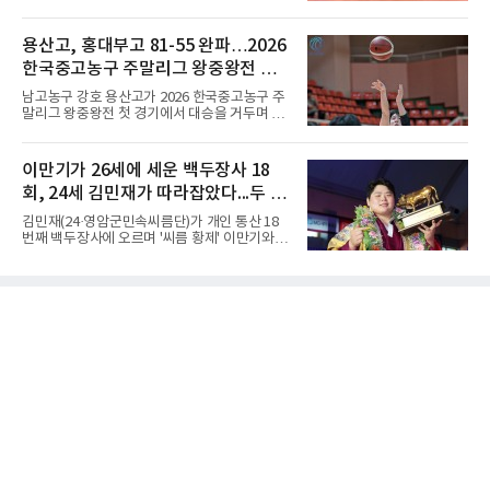
진출하며 우승을 놓고 맞대결을 펼치게 됐다.인
컵 오브 차이나(11월 6∼8일·중국 선전)와 6차
하부고는 5일 충북 제천실내체육관에서 열린 대
NHK 트로피(11월 27∼29일·일본 도쿄)에 배정
회 남자 18세 이하부 준결승에서 남성고를 세트
용산고, 홍대부고 81-55 완파…2026
됐다. 밀라노·코르티나담페초 동계 올림픽에서
스코어 3-1(25-17, 17-25, 25-21, 25-17)로 꺾
한국 남자 싱글 역대 최고
한국중고농구 주말리그 왕중왕전 첫
고 결승행 티켓을 따냈다. 인하부고는 높은 공격
성공률을 앞세워 경기 주도권을 잡으며 승리를
승 신고
남고농구 강호 용산고가 2026 한국중고농구 주
거뒀다.수성고도 준결승에서 속초고를 상대로
말리그 왕중왕전 첫 경기에서 대승을 거두며 순
안정된 조직력을 바탕으로 3-1(25-23, 25-16,
조로운 출발을 알렸다.용산고는 5일 전남 해남
22-25, 25-19) 승리를 거두며 결승에 합류했다.
우슬체육관에서 열린 대회 남고부 예선 B조 첫
치열한 승부 속에서도 공수 균형을 유지한 수성
경기에서 김민기의 22점 활약을 앞세워 홍대부
이만기가 26세에 세운 백두장사 18
고는 인하부고와 우승을 다툴 기회를 잡았다.여
고를 81-55로 제압했다.경기 초반부터 내·외곽
자 18세 이하부에서는 중앙여고
회, 24세 김민재가 따라잡았다...두 번
에서 고른 득점력을 선보인 용산고는 1쿼터부터
주도권을 잡았다. 전반을 48-30으로 크게 앞선
더 우승하면 역대 1위와 동률
김민재(24·영암군민속씨름단)가 개인 통산 18
용산고는 후반에도 공세를 늦추지 않으며 점수
번째 백두장사에 오르며 '씨름 황제' 이만기와 어
차를 더욱 벌렸고, 결국 26점 차 완승으로 첫 승
깨를 나란히 했다.김민재는 4일 경북 문경시 문
을 신고했다.남고부 예선 C조 경기에서는 광주
경체육관에서 열린 위더스제약 2026 민속씨름
고가 김경륜의 23점을 넣는 수훈을 세우며 양정
문경오미자장사씨름대회 백두급(140㎏ 이하)
고를 58-52로 꺾고 첫 승을 기록했다. 광주고는
장사 결정전에서 김진(증평군청)을 3-0으로 완
접전 속에서도 집중력을 유지하
파했다.이만기는 1980년대 모래판을 지배하며
백두장사 18회와 천하장사 10회, 한라장사 7회
를 남겼다. 그가 18번째 백두장사에 오른 나이는
만 26세다. 아직 24세인 김민재에게는 두 해의
여유가 더 있다.시선은 최다 기록으로 향한다. 현
재 1위는 백두장사 20회를 기록한 이태현 용인
대 교수다. 김민재가 두 차례 더 정상에 서면 공
동 1위, 세 차례면 단독 최다 기