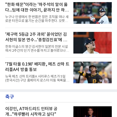
목소리가 커진 상태다.구단 고위층과 코칭스태
지는 모양새다.특히 후반기 들어 나타나는 지독
"한화 때문"이라는 '하주석의 말이 옳
프 역시 팬들의 거센 항의와 언론의 날 선 비판에
한 홈런 부재는 팀의 고민을 깊게 만들고 있다.
서 자유로울 수 없는 상황이
다...팀에 대한 이야기, 끝까지 안 하는
디아즈는 후반기 15경기에 출전해 56타수를 소
화하는 동안 16개의 안타를 기록하며 0.286의
게 도리
누구나 인생에서 한 번쯤은 정든 조직을 떠나 새
타율 자체는 나쁘지 않은 수치를 유지하고 있다.
로운 터전으로 옮기는 순간을 마주한다. 오랫동
그러나 홈런 생산 능력은 완전히 실종됐다. 중심
안 애정을 쏟았던 직장이든, 혹은 아쉬움과 상처
타선에서 가장 중요한 홈런 한 방이 터지지 않으
를 안고 떠난 곳이든 마침표를 찍는 일은 늘 복잡
면서 득점 찬스를 살리지 못하는 경기가 늘어났
한 감정을 동반한다. 그곳을 떠난 뒤 주위에서 묻
'제구력 5등급 2주 과외' 꼴이었던 김
고, 이는 팀 전체의 공격력 저하로 직결되고 있
는다. "지금 여기 어때? 거기는 어땠어?" 이때 쏟
다. 최근 경기에서는
서현의 일본 연수...'종합검진표'에 불
아지는 유혹은 달콤하다. 그동안 쌓였던 불만과
섭섭함을 토로하며 동조를 구하고 싶은 마음이
과
한화 이글스의 영건 김서현이 일본의 전문 시설
굴뚝같아진다. 하지만 사회생활의 오랜 격언이
에서 2주간의 단기 연수를 마치고 돌아왔으나,
자 진리는 명확하다. '전 회사 욕은 결국 누워서
실전 마운드에서 여전히 극심한 제구 난조를 노
침 뱉기'다. 최근 하주석의 MHN 스포츠와의 인
출하며 야구 팬들과 전문가들 사이에 씁쓸한 뒷
터뷰는 이 평범한 진리를 가장 극적으로 보여주
맛을 남기고 있다.출국 당시만 해도 선수의 고질
'7월 타율 0.190' 배지환, 메츠 산하 트
며 깊은 여운을 남겼다. 오랫동안 한 팀의 주전으
적인 제구 문제를 해결할 특효약이 될 것처럼 포
로 헌신하다 새로운
리플A서 방출 통보
장되었던 이번 연수는, 뚜껑을 열어보니 '제구력
5등급에게 2주짜리 족집게 과외를 붙여 1등급을
뉴욕 메츠 산하 트리플A 시러큐스 메츠가 5일
기대한 꼴'이었다는 냉정한 평가를 피하기 어렵
(한국시간) 구단 홈페이지 로스터 이동 목록을
게 됐다.야구에서 투수의 제구력은 오랜 시간 투
통해 외야수 배지환(27)의 방출을 알렸다. 빅리
구폼을 반복하며 몸에 새겨진 일종의 근육 기억
그 재입성을 준비하던 그는 소속팀을 잃게 됐다.
과 밸런스의 산물이다. 릴리스 포인트의 미세한
올 시즌 트리플A 91경기 성적은 타율 0.257, 5홈
오차나 하체 활용의 불균형은 수백, 수천 번의
축구
런, 32타점으로 무난한 편이었다. 다만 7월 한 달
교정 훈련과 실전 피드
타율이 0.190까지 떨어지는 등 최근 방망이가 급
격히 식었다.한때는 기대주였다. 2018년 3월 피
츠버그 파이리츠와 계약한 뒤 4년 만인 2022년
이강인, AT마드리드 인터뷰 공
빅리그에 올라 역대 26번째 한국인 메이저리거
개..."하루빨리 시작하고 싶다"
로 이름을 올렸다. 이듬해에는 111경기에 나서