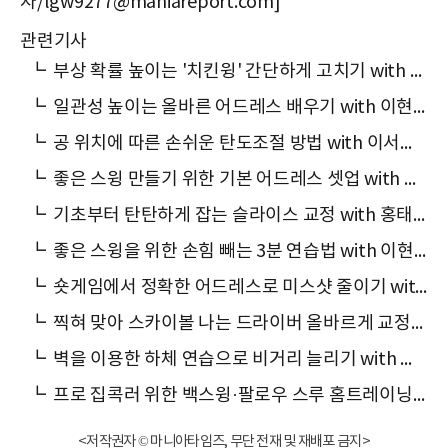
자/lgw9277@maniareport.com]
관련기사
┗
부상 확률 높이는 '치킨윙' 간단하게 고치기 with 홍태경 프로
┗
일관성 높이는 올바른 어드레스 배우기 with 이현지 프로
┗
공 위치에 따른 손쉬운 탄도조절 방법 with 이서현 프로
┗
좋은 스윙 만들기 위한 기본 어드레스 셋업 with 조영수 프로
┗
기초부터 탄탄하게 잡는 슬라이스 교정 with 홍태경 프로
┗
좋은 스윙을 위한 손힘 빼는 3분 연습법 with 이현지 프로
┗
숏게임에서 정확한 어드레스로 미스샷 줄이기 with 이서현 프로
┗
찍혀 맞아 스카이볼 나는 드라이버 올바르게 교정하기 with 홍태경 프로
┗
벽을 이용한 하체 연습으로 비거리 늘리기 with 이현지 프로
┗
프로 집콕러 위한 백스윙·팔로우 스루 홈트레이닝 with 이서현 프로
<저작권자 © 마니아타임즈, 무단 전재 및 재배포 금지>