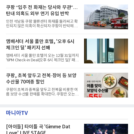
필먼트서비스(CFS)가 지난 28일부터 화재 피해
구성되어 있다.새 단장한 앰버드 시어터는 오페
주민을 대상으로 전문 출장 청소서비스 지원에
쿠팡 “입주 전 화재는 당사와 무관”…
라 극장을 모티브로 한 데코레이션으로 구성됐
나섬으로써 본격적인 지역사회 복구 작업이 시
다. 무대 공간 및 티켓 박스
탄내 의혹도 외부 연기 유입 반박
작된 것이다.대피소 주민 중심 청소 접수, 첫날
부터 2가구 지원 완료CFS는 신현초등학교, 신
인천 석남동 쿠팡 물류센터 화재를 둘러싸고 확
현북초등학교, 신현여자중학교 등 인천 서해구
인되지 않은 의혹이 확산되자 쿠팡이 반박에 나
관내 임시 대피소 3곳에서 체류해온 화재 피해
섰다. 화재 전 센터 내부에서 탄내가 났다는 주장
주민들을 대상으로 출장 청소업체 요청 접수를
에 대해서는 외부 화재 연기 유입이라고 설명했
시작했다. 현장에서 극심한 피해를 입은 지역 주
고, 2023년 같은 물류센터에서 발생한 화재에
앰배서더 서울 풀만 호텔, '오후 6시
민들의 호응 속에 CFS는 즉시 행동에 나섰다. 지
대해서도 쿠팡 입주 전 공사 과정에서 벌어진 일
난 28일 오후 전문 청소업체와
체크인 딜' 패키지 선봬
이라며 선을 그었다.쿠팡은 21일 인천 물류센터
내부에서 불이 타는 냄새가 났다는 의혹과 관련
앰배서더 서울 풀만 호텔이 오는 12월 31일까지
해 “사실무근”이라는 입장을 밝혔다.회사 측은
'6PM Check-in Deal(오후 6시 체크인 딜)' 패키
“인근에서 지난 15일 다른 회사에서 발생한 대
지를 선보인다.이번 패키지는 오후 6시 체크인
형 화재 연기가 인입돼 즉시 방재팀이 조사한 결
으로 여유로운 저녁 시간부터 호텔 스테이를 시
과 일산화탄소가 미검출됐고, 내부 문제가 아닌
작할 수 있도록 준비됐다.앰배서더 서울 풀만 호
쿠팡, 초복 앞두고 전복·장어 등 보양
것으로 확인됐다”고 설명했다.이어 “정확한 화
텔 측은 “퇴근 후 또는 주말 도심 속에서 짧지만
재 원인은 추후 조사될
수산물 70여종 할인
온전한 휴식을 원하는 고객들에게 특별한 경험
을 제공한다”고 밝혔다.패키지는 디럭스와 이그
쿠팡이 초복과 중복을 앞두고 전복을 비롯한 여
제큐티브 두 가지 타입으로 구성된다. 디럭스 패
름 보양 수산물 판매를 확대한다. 쿠팡은 오는
키지는 객실 1박(룸 온리)으로 심플한 호캉스를
20일까지 전복, 문어, 낙지, 장어 등 70여종의 수
즐길 수 있으며, 이그제큐티브 패키지는 객실 1
산물을 할인 판매한다고 8일 밝혔다.이번 행사
박과 함께 클럽 앰배서더 라운지 2인 이용, 웰니
에는 국내산 활전복과 문어, 낙지, 장어, 생물새
스 센터 사우나 2인 이용 혜택이 포함된다.특히
마니아TV
우 등이 포함됐다. 쿠팡은 올해 큰 크기의 전복
클럽 앰배서더 라운지
생산량이 늘어난 점을 반영해 주요 산지 상품을
로켓프레시 새벽배송으로 선보인다고 설명했다.
전복은 산지에서 채취한 뒤 전국으로 직송되는
[아이들] 타이틀 곡 'Gimme Dat
방식으로 운영된다. 신선도가 중요한 상품인 만
Love' LIVE STAGE