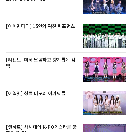
큼 이르면 다음 날 오전 배송이 가능하도록 물류
망을 활용하고 있다.쿠팡의 전복 매입량도 늘고
있다. 쿠팡에 따르면 전복 매입량은 2020년 30
톤 미만에서 2022년 140톤
[아이덴티티] 15인의 꽉찬 퍼포먼스
[리센느] 더욱 달콤하고 향기롭게 컴
백!
[아일릿] 상큼 미모의 아가씨들
[앳하트] 새시대의 K-POP 스타를 꿈