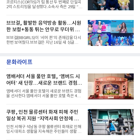
코르티스(CORTIS)가 팀 통산 두 번째로 단일곡
러 헤어와 과감한 블루·블랙 립 메이크업이 낯설
2억 스트리밍을 달성했다.소속사 측은 29일 “코
고도 매혹적인 비주얼을 완성했다.스타일링 역
르티스의 데뷔 앨범 수록곡 ‘FaSHioN’이 글로
시 파격적이다. 스터드와 망사, 코르셋, 풍성한
벌 오디오·음원 스트리밍 플랫폼 스포티파이에
레이스 등 언뜻 어울리지 않을 듯한 소재와 실루
서 27일 자로 누적 재생 수 2억 회를 돌파했
브브걸, 활발한 음악방송 활동…시원
엣을 거침없이 결합했다. 멤버들은 각기 다른 개
다”고 밝혔다.곡이 발표된 지 약 10개월 만이다.
성을 살린 스타일링을 선
한 보컬+통통 튀는 안무로 무더위 사
팀의 첫 번째 2억 스트리밍 곡은 동일 음반에 수
록된 ‘GO!’다. 이 노래는 공개 약 9개월 만인 지
냥
브브걸(BBGIRLS)이 ‘서머 퀸’의 존재감을 다시
난달 26일 자에 2억 고지를 밟았다. 이는 최근 5
한번 보여줬다.브브걸은 지난 16일 새 싱글
년 내 데뷔한 보이그룹의 곡 중 최단기 2억 달성
'BODY WAVE'(바디 웨이브)를 발매하고 각종 음
이며 ‘FaSHioN’이 그 다음이다.코르티스는 평
악방송에 출연했다.브브걸은 컴백 이후 Mnet
소 관심이 많은 ‘패션’을 소재로 곡을 공동 창작
'엠카운트다운'을 시작으로 KBS2 '뮤직뱅크',
했다. “내 티, 5 bucks 바지는, 만원” 등 멤버들
문화라이프
MBC '쇼! 음악중심', SBS '인기가요' 등 주요 음
의 라이프 스타일
악방송 무대에 올라 화려한 퍼포먼스를 펼쳤다.
시원한 에너지와 안정적인 라이브, 통통 튀는 매
력을 앞세워 매 무대 색다른 볼거리를 선사했다.
앰배서더 서울 풀만 호텔, ‘앰버드 시
특히 화사한 파스텔 톤의 비치웨어부터 청량한
어터’ 새 단장…새로운 브랜드 경험 선
마린룩, 햇살 아래 반짝이는 물결을 연상시키는
사
스커트, 강렬한 붉은 계열의 스타일링까지 각기
앰배서더 서울 풀만 호텔이 새로운 브랜드 경험
다른 매력을 선보였다. 브브걸은 다채로운 여름
을 선사한다.앰배서더 서울 풀만 호텔 측은 4일
패션을 완벽하게 소화하며 보
“호텔 공식 마스코트 앰버드(Ambird)의 새로운
이야기를 담은 인형 극장 콘셉트의 공간 ‘앰버드
시어터(Ambird Theater)’를 새롭게 선보인
쿠팡, 인천 물류센터 화재 피해 주민
다”고 밝혔다.앰배서더 서울 풀만 호텔은 로비
일상 복귀 지원 “지역사회 안정에 총
한편에 마련된 앰버드 존을 통해 앰버드의 세계
관을 소개해왔다. 앰버드 존은 앰버드가 우주여
력”
인천 서해구 석남동 쿠팡 물류센터 화재로 인해
행 중 수집한 다양한 굿즈를 전시한 '앰버드 플래
임시 대피소 생활을 지속해온 주민들이 생활 터
닛(Ambird Planet)과 계절별 플라워 연출로 사
전으로 돌아갈 수 있는 계기가 마련됐다. 쿠팡풀
랑받아온 ‘앰버드 가든(Ambird Garden)’으로