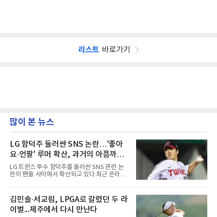
리스트
바로가기
많이 본 뉴스
LG 함덕주 둘러싼 SNS 논란…'좋아
요·언팔' 루머 확산, 과거의 아픔까지
소환됐다
LG 트윈스 투수 함덕주를 둘러싼 SNS 관련 논
란이 팬들 사이에서 확산되고 있다.최근 온라인
커뮤니티와 SNS를 중심으로 함덕주의 SNS 활
동과 관련한 여러 소문이 퍼지면서, 과거 LG 이
적 이후 겪었던 일들까지 다시 주목받고 있다.일
김민솔·서교림, LPGA로 갈렸던 두 라
각에서는 함덕주가 LG 공식 계정 '언팔' 및 관련
이벌...제주에서 다시 만난다
게시물을 정리하고 친정팀 두산 베어스 계정을