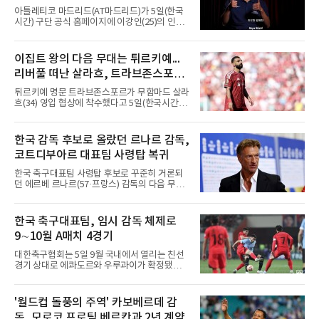
타율 0.231, 2홈런, 32타점을 남기며 전성기를
아틀레티코 마드리드(AT마드리드)가 5일(한국
보냈다.흐름은 2024시즌부터 꺾였다. 대부분을
시간) 구단 공식 홈페이지에 이강인(25)의 인터
마이너에서 보냈고 지난해
뷰 영상을 공개했다. 2분33초 분량으로 새 팀 합
류를 앞둔 각오가 담겼다.구단이 파리 생제르맹
(PSG) 소속이던 그와의 계약을 알린 것은 지난
이집트 왕의 다음 무대는 튀르키예...
달 25일이다. 계약은 2031년 6월 30일까지이며,
리버풀 떠난 살라흐, 트라브존스포르
현지 매체는 이적료를 3천500만유로에 옵션
500만유로가 붙는 조건으로 전했다.영상에서 이
입단 초읽기
튀르키예 명문 트라브존스포르가 무함마드 살라
강인은 유창한 스페인어로 훌륭한 클럽에 합류
흐(34) 영입 협상에 착수했다고 5일(한국시간)
하게 돼 기쁘다는 인사를 건넸다. 동료와 감독,
발표했다. 리버풀을 떠나 자유계약선수(FA)가
코치진은 물론 세계 최고로 불리는 팬들과의 대
된 이집트 대표팀 공격수의 입단이 초읽기에 들
면도 기다려진다고 했다.정작 그는 아직 팀과 만
어갔다.구단은 살라흐가 현지시간 5일 낮 12시
한국 감독 후보로 올랐던 르나르 감독,
나지 못했다. 스페인행을 계획했으나 2022 항저
이스탄불에 입국해 같은 날 저녁 트라브존에 도
우 아시안게임 금메달에 따른 병역
코트디부아르 대표팀 사령탑 복귀
착한다는 일정을 함께 공개했다. 환영 행사 시간
과 세부 내용은 공식 채널로 알리겠다고 했다.에
한국 축구대표팀 사령탑 후보로 꾸준히 거론되
르투룰 도안 회장은 발표 직후 A스포르와 만나
던 에르베 르나르(57·프랑스) 감독의 다음 무대
아직 이적이 마무리된 단계는 아니라고 선을 그
가 정해졌다.코트디부아르축구협회는 4일(현지
으면서도, 메디컬 테스트를 위해 이스탄불에 들
시간) 르나르 감독을 대표팀 사령탑으로 선임했
어온 뒤 트라브존으로 이동해 계약서에 서명할
다고 발표했다. 2014~2015년에 이은 두 번째 부
한국 축구대표팀, 임시 감독 체제로
예정이라고 로이터통신을 통해 밝혔다. 시점을
임으로, 당시 그는 팀에 2015 아프리카 네이션
못 박지는 않았으나 현지시간
9∼10월 A매치 4경기
스컵 우승을 안겼다.전임 에메르스 파에 감독은
2023 네이션스컵 우승과 2026 북중미 월드컵
대한축구협회는 5일 9월 국내에서 열리는 친선
사상 첫 토너먼트 진출을 이끌었으나 32강에서
경기 상대로 에콰도르와 우루과이가 확정됐다고
노르웨이에 1-2로 진 뒤 계약 연장에 실패했다.
발표했다. 이로써 9∼10월 FIFA A매치 기간에 치
르나르 감독의 직전 행보는 순탄치 않았다. 월드
를 4경기 상대가 모두 정해졌다.일정은 추석 연
컵 도중 튀니지의 소방수로 투입됐지만 분위기
휴를 앞둔 9월 24일 에콰도르전, 28일 우루과이
'월드컵 돌풍의 주역' 카보베르데 감
를 되돌리지 못했고, 튀니지는 3전 전패로 탈락
전 순이다. 앞서 공개된 대로 10월 2일에는 베네
했다.이력 자체는 두텁다. 잠비아
독, 모로코 프로팀 베르칸과 2년 계약