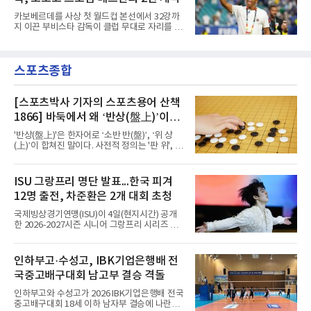
수엘라, 6일에는 우즈베키스탄과 만난다. 2026
북중미 월드컵을 마친 뒤 홍명보 감독이 물러난
카보베르데를 사상 첫 월드컵 본선에서 32강까
한국은 임시 감독 체제로 이 일정을 소화한다.에
지 이끈 부비스타 감독이 클럽 무대로 자리를 옮
콰도르는 FIFA 랭킹 25위로 32위인 한국보다 앞
긴다.로이터통신 등에 따르면 모로코 1부 리그
서 있다. 북중미 월드컵 남미예선 18경기에서 실
RS 베르칸은 4일(현지시간) 부비스타 감독을 새
점을 5점으로 묶으며 10개국 가운데 아르헨티나
사령탑으로 선임했다고 발표했다. 계약 기간은
다음인 2위로 본선 티켓을 확보했다. 본선에서
스포츠종합
2년으로, 튀니지 대표팀으로 떠난 모인 차아바
는 독일을 제압하고 32강
니의 후임이다.겸직 가능성도 거론됐다. 부비스
타 감독은 대표팀직을 유지하며 베르칸을 함께
지휘하는 방안까지 논의했으나 협상 끝에 클럽
[스포츠박사 기자의 스포츠용어 산책
에 전념하게 됐다. 카보베르데축구협회도 같은
1866] 바둑에서 왜 ‘반상(盤上)’이라
날 사임을 알리며 후임 선임 작업이 순조롭게 진
말할까
행 중이라고 밝혔다.그가 남긴 성과는 뚜렷하다.
'반상(盤上)'은 한자어로 ‘소반 반(盤)’, ‘위 상
아프리카 서쪽 섬나라 카보베르데는 첫 출전한
(上)’이 합쳐진 말이다. 사전적 정의는 '판 위', '바
2026 북중미 월드컵에서 스페
둑판 위'라는 의미이다. 원래 중국 한문에서는 반
상(盤上)이 단순히 '판 위에서'라는 일반적인 의
미로도 쓰였지만, 바둑 문화가 발달하면서 '바둑
ISU 그랑프리 명단 발표...한국 피겨
판 위', 더 나아가 '바둑의 세계', '대국이 벌어지
12명 출전, 차준환은 2개 대회 초청
는 공간'을 가리키는 전문 용어로 정착했다. 우리
나라에서도 같은 의미로 받아들여져 ‘반상의 승
국제빙상경기연맹(ISU)이 4일(현지시간) 공개
부’, ‘반상의 고수’, ‘반상에 앉다’, ‘반상의 철학’
한 2026-2027시즌 시니어 그랑프리 시리즈 명
등의 표현을 쓴다.반상(盤上)은 오늘날 바둑을
단에 한국 선수 12명이 포함됐다. 남자 싱글 차
상징하는 대표적인 용어지만, 그 역사를 거슬러
준환(서울시청), 서민규, 김현겸과 여자 싱글 김
올라가면 의외의 사실과 마주한다. 인터넷 조선
채연, 김유재, 이해인, 신지아, 김유성, 윤서진,
인하부고·수성고, IBK기업은행배 전
왕조실록에서 반상(盤上)은 확인되지만,
윤아선, 김서영, 유영이다.이 가운데 차준환과
국중고배구대회 남고부 결승 격돌
서민규, 김채연, 김유재, 이해인, 신지아 6명은 2
개 대회에 초청됐고 나머지는 한 차례만 나선다.
인하부고와 수성고가 2026 IBK기업은행배 전국
시리즈는 6개 대회로 치러지며 합산 성적 상위 6
중고배구대회 18세 이하 남자부 결승에 나란히
명이 그랑프리 파이널에 오른다.차준환은 3차