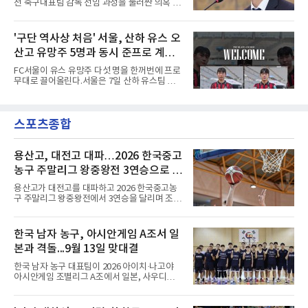
전 축구대표팀 감독 선임 과정을 둘러싼 의혹 규
서 주장 완장을 차고 30여 분을 소화했던 그는
명에 속도가 붙었다.월드컵 조별리그 탈락 이후
이날도 선발로 나서 요나탄 타와 중앙 수비진에
비판이 홍 전 감독에게 집중됐지만 경찰의 시선
서 호흡을 맞췄고, 후반 18분까지 뛰고 이토 히
은 다른 곳을 향한다. 성적 부진과 별개로 선임
'구단 역사상 처음' 서울, 산하 유스 오
로키로 교체됐다.분데스리가 최다 우승팀(35회)
과정에 부당함이 있었는지가 수사의 본류다.7일
뮌헨은 프리시즌 아시아
산고 유망주 5명과 동시 준프로 계
연합뉴스 취재를 종합하면 서울경찰청 광역수사
단 금융범죄수사대는 전날 축구협회 사무실 등
약...ACL2 겨냥
FC서울이 유스 유망주 다섯 명을 한꺼번에 프로
을 압수수색해 감독 선임 관련 자료를 다수 확보
무대로 끌어올린다.서울은 7일 산하 유스팀 서
했다. 특히 감독 후보를 검토해 이사회에 추천하
울 오산고 소속 선수 5명과 준프로 계약을 맺었
는 전력강화위원회가 생성한 자료를 집중적으로
다고 밝혔다. 한 번에 다섯 명과 계약한 것은 구
확보한 것으로 알려졌다.경찰은 협회가 홍 전 감
단 역사상 처음으로, 3학년 김강준·신지섭·이서
독을 1순위 후보로 정하고 검증한 과정, 이사회
스포츠종합
현·정현웅과 2학년 정하원이 대상이다.오산고의
의 최종 승인 경위를 살
성적이 배경이 됐다. 올 시즌 백운기 전국 고등학
교 축구대회와 코리아풋볼파크 U-18 챔피언스
컵, K리그 U-17 챔피언십을 잇달아 제패했다.시
용산고, 대전고 대파…2026 한국중고
기도 맞물렸다. 서울은 9월 시작하는 아시아축
농구 주말리그 왕중왕전 3연승으로 조
구연맹(AFC) 챔피언스리그2(ACL2)를 앞두고 선
1위 16강 진출
수단 깊이를 더하는 동시에 유스 출신에게 국제
용산고가 대전고를 대파하고 2026 한국중고농
무대 경험을 주려 했다.면면도 다양하다. 측면 공
구 주말리그 왕중왕전에서 3연승을 달리며 조 1
격수 정현웅은 돌파력이
위로 16강에 진출했다.용산고는 8일 전남 해남
우슬체육관에서 열린 대회 남고부 B조 예선 3차
전에서 대전고를 상대로 주전 선수들의 고른 활
한국 남자 농구, 아시안게임 A조서 일
약을 앞세워 108-33으로 대승을 거뒀다.용산고
본과 격돌...9월 13일 맞대결
는 배대범이 22점, 김민기가 19점, 이승민이 13
점을 올리며 공격을 이끌었다. 경기 초반부터 주
한국 남자 농구 대표팀이 2026 아이치·나고야
도권을 잡은 용산고는 일찌감치 승기를 굳히며
아시안게임 조별리그 A조에서 일본, 사우디아라
대전고에 큰 점수 차 승리를 거뒀다.이로써 용산
비아, 인도네시아와 경쟁한다.대회 조직위원회
고는 예선 3경기를 모두 승리하며 B조 1위로 16
가 8일 발표한 일정에 따르면 한국은 9월 10일
강에 진출했다. 용산고는 16강에서 배재고와 맞