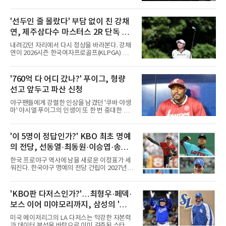
유의 이틀 연속 전 경기 취소가 결정된 날, 김 감
독은 단순히 더위를 이야기하지 않았다. 우천,
폭염, 부상 등 변수가 늘어나는 현실에서 현재
'선두인 줄 몰랐다' 부담 없이 친 강채
팀당 144경기 체제가 과연 지속 가능한지 질문
연, 제주삼다수 마스터스 2R 단독 선
을 던졌다.물론 144경기가 세계적으로 특별히
많은 숫자는 아니다. 메이저리그는 팀당 162경
두
내려갔던 자리에서 다시 정상을 바라본다. 강채
기, 일본프로야구도 143~144경기를 치른다. 숫
연이 2026시즌 한국여자프로골프(KLPGA) 투어
자만 놓고 보면 KBO가 유난히 혹사 구조라고 말
하반기 첫 대회 제주삼다수 마스터스(총상금 10
하기 어렵다.하지만 중요한 것은 숫자가 아니라
억 원, 우승상금 1억8000만 원) 2라운드에서 단
환경이다. 한국의 여름은 달라지고 있다. 과거와
독 선두로 도약했다.강채연은 7일 제주도 서귀
'760억 다 어디 갔나?' 푸이그, 형량
비교하기 어려울 정도로 폭염이 길어지고 강해
포의 테디밸리 골프앤리조트(파72)에서 열린 2
지고 있다. 여기에 장마, 이
선고 앞두고 파산 신청
라운드에서 버디 5개와 보기 1개를 묶어 4언더
파 68타를 쳤다. 중간합계 9언더파 135타로 전
야구팬들에게 강렬한 인상을 남겼던 '쿠바 야생
날 공동 4위에서 선두로 올라섰다. 공동 2위 그
마' 야시엘 푸이그의 인생이 또 한 번 중대한 갈
룹(8언더파 136타)과는 한 타 차다.이 대회는 그
림길에 섰다. 메이저리그와 한국 프로야구에서
에게 특별하다. 2023년 정규투어에 데뷔한 강채
거액을 벌었던 푸이그가 연방 사건 선고를 앞두
연은 2024년 8월 이 대회에서 공동 2위로 주목
고 파산보호를 신청했다.푸이그는 최근 미국 플
'이 5명이 정답인가?' KBO 최초 명예
받았으나, 지난해 상금순위 75위에 그쳐 시드순
로리다 파산 법원에 챕터11 파산보호 신청을 냈
위전으로 밀렸고 본선에서도 78위에
의 전당, 선동열·최동원·이승엽·송진
다. 챕터11은 기업이나 개인이 채권자들과 협의
를 통해 재정 구조를 재편할 수 있도록 돕는 제도
우·김응용을 둘러싼 논쟁
한국 프로야구 역사에 남을 새로운 이정표가 세
다.미 매체들에 따르면 푸이그의 자산 규모는
워진다. 한국야구 명예의 전당 건립이 2027년으
1000만~5000만 달러(약 146억~730억 원), 부
로 다가오면서 이제 야구계의 관심은 하나의 질
채는 100만~1000만 달러(약 14억~146억 원) 수
문으로 향하고 있다. "누가 한국 야구 최초의 명
준으로 신고됐다. 다만 법원은 채권자 목록과 자
예의 전당 헌액자가 될 것인가?"현재 가장 많이
'KBO판 다저스인가?'…최형우·페덱·
산 내역 등 일부 필수 자료가 빠졌다며 서류 미비
거론되는 후보군은 선동열, 최동원, 이승엽, 송
를 지적했다.관심이 쏠리는 이
보스 이어 미야모리까지, 삼성의 '스펙
진우, 그리고 김응용 감독이다. 한국 야구의 시
대별 상징성과 업적을 고려하면 충분히 설득력
만렙' 승부수
미국 메이저리그의 LA 다저스는 막강한 자본력
있는 이름들이다.선동열은 한국 야구가 배출한
과 데이터 분석을 바탕으로 이미 검증된 스타들