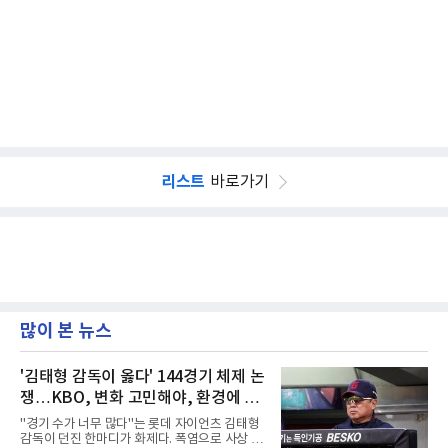
리스트
바로가기
많이 본 뉴스
'김태형 감독이 옳다' 144경기 체제 논
쟁…KBO, 변화 고민해야, 환경에 맞
는 경기 수가 바람직
"경기 수가 너무 많다"는 롯데 자이언츠 김태형
감독이 던진 한마디가 화제다. 폭염으로 사상 초