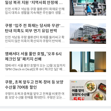
일상 복귀 지원 “지역사회 안정에 총
한편에 마련된 앰버드 존을 통해 앰버드의 세계
관을 소개해왔다. 앰버드 존은 앰버드가 우주여
력”
인천 서해구 석남동 쿠팡 물류센터 화재로 인해
행 중 수집한 다양한 굿즈를 전시한 '앰버드 플래
임시 대피소 생활을 지속해온 주민들이 생활 터
닛(Ambird Planet)과 계절별 플라워 연출로 사
전으로 돌아갈 수 있는 계기가 마련됐다. 쿠팡풀
랑받아온 ‘앰버드 가든(Ambird Garden)’으로
필먼트서비스(CFS)가 지난 28일부터 화재 피해
구성되어 있다.새 단장한 앰버드 시어터는 오페
주민을 대상으로 전문 출장 청소서비스 지원에
쿠팡 “입주 전 화재는 당사와 무관”…
라 극장을 모티브로 한 데코레이션으로 구성됐
나섬으로써 본격적인 지역사회 복구 작업이 시
다. 무대 공간 및 티켓 박스
탄내 의혹도 외부 연기 유입 반박
작된 것이다.대피소 주민 중심 청소 접수, 첫날
부터 2가구 지원 완료CFS는 신현초등학교, 신
인천 석남동 쿠팡 물류센터 화재를 둘러싸고 확
현북초등학교, 신현여자중학교 등 인천 서해구
인되지 않은 의혹이 확산되자 쿠팡이 반박에 나
관내 임시 대피소 3곳에서 체류해온 화재 피해
섰다. 화재 전 센터 내부에서 탄내가 났다는 주장
주민들을 대상으로 출장 청소업체 요청 접수를
에 대해서는 외부 화재 연기 유입이라고 설명했
시작했다. 현장에서 극심한 피해를 입은 지역 주
고, 2023년 같은 물류센터에서 발생한 화재에
앰배서더 서울 풀만 호텔, '오후 6시
민들의 호응 속에 CFS는 즉시 행동에 나섰다. 지
대해서도 쿠팡 입주 전 공사 과정에서 벌어진 일
난 28일 오후 전문 청소업체와
체크인 딜' 패키지 선봬
이라며 선을 그었다.쿠팡은 21일 인천 물류센터
내부에서 불이 타는 냄새가 났다는 의혹과 관련
앰배서더 서울 풀만 호텔이 오는 12월 31일까지
해 “사실무근”이라는 입장을 밝혔다.회사 측은
'6PM Check-in Deal(오후 6시 체크인 딜)' 패키
“인근에서 지난 15일 다른 회사에서 발생한 대
지를 선보인다.이번 패키지는 오후 6시 체크인
형 화재 연기가 인입돼 즉시 방재팀이 조사한 결
으로 여유로운 저녁 시간부터 호텔 스테이를 시
과 일산화탄소가 미검출됐고, 내부 문제가 아닌
작할 수 있도록 준비됐다.앰배서더 서울 풀만 호
쿠팡, 초복 앞두고 전복·장어 등 보양
것으로 확인됐다”고 설명했다.이어 “정확한 화
텔 측은 “퇴근 후 또는 주말 도심 속에서 짧지만
재 원인은 추후 조사될
수산물 70여종 할인
온전한 휴식을 원하는 고객들에게 특별한 경험
을 제공한다”고 밝혔다.패키지는 디럭스와 이그
쿠팡이 초복과 중복을 앞두고 전복을 비롯한 여
제큐티브 두 가지 타입으로 구성된다. 디럭스 패
름 보양 수산물 판매를 확대한다. 쿠팡은 오는
키지는 객실 1박(룸 온리)으로 심플한 호캉스를
20일까지 전복, 문어, 낙지, 장어 등 70여종의 수
즐길 수 있으며, 이그제큐티브 패키지는 객실 1
산물을 할인 판매한다고 8일 밝혔다.이번 행사
박과 함께 클럽 앰배서더 라운지 2인 이용, 웰니
에는 국내산 활전복과 문어, 낙지, 장어, 생물새
스 센터 사우나 2인 이용 혜택이 포함된다.특히