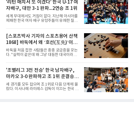
사우디, 11일 인도네시아, 13일 일본과 차례로
'리턴 매치서 또 이겼다' 한국 U-17 여
붙는다.C조에서는 양정고가 충주고를 82-35로
맞붙는다. FIBA 랭킹은 일본 22위, 한국 57위, 사
크게 꺾고 16강 진출을 확정했다
자배구, 대만 3-1 완파...2연승 조 1위
우디 65위, 인도네시아 94위로, 랭킹과 홈 이점
을 모두 갖춘 일본이 최대 변수다.니콜라이스 마
세계 무대에서도 거침이 없다. 지난해 아시아를
줄스(라트비아) 감독이 이끄는 대표팀은 지난달
제패한 한국 여자 배구 유망주들이 유쾌한 질주
6일 FIBA 월드컵 예선 1라운드 6차전에서 일본
를 이어가고 있다.중·고교 선수들로 구성된 17세
을 2점 차로 꺾었다. 오는 15·16일 도쿄에서 일
이하(U-17) 여자배구대표팀은 8일(한국시간) 칠
본과 평가전도 예정돼 실전 점검이 가능하다.
레 로스안데스에서 열린 2026 국제배구연맹
[스포츠박사 기자의 스포츠용어 산책
NBA에 도전 중인 이현중을 앞세운 대표팀의 목
(FIVB) U-17 여자 세계선수권대회 조별리그 D조
표는 우승이다.조별리그는 12
1868] 바둑에서 왜 ‘호선(互先)’이라
2차전에서 대만을 세트 점수 3-1(25-19 18-25
25-13 25-15)로 꺾었다. 전날 푸에르토리코를
말할까
바둑을 처음 접한 사람들은 종종 궁금증을 갖는
3-1로 물리쳤던 한국은 2연승으로 조 1위에 올
다. "실력이 같은데 왜 그냥 대등한 대국이라고
라 16강 진출에 청신호를 켰다.이날 승리는 남다
하지 않고 '호선'이라고 할까." (본 코너 1807회
른 의미가 있었다. 한국은 지난해 2025 U-16 아
‘바둑에서 왜 ‘대국(對局)’이라 말할까‘ 참조)'호
시아선수권 결승에서 대만을 풀세트 접전 끝에
선(互先)'은 한자로 '서로 호(互)', '먼저 선(先)'을
'조별리그 3전 전승' 한국 남자배구,
3-2로 꺾고 정상에 올랐는데, 세계선수권에서
쓴다. 직역하면 '서로 먼저 둔다'는 뜻이다. 여기
이뤄진 '리턴 매치'에서도 승리하
마카오 3-0 완파하고 조 1위 준결승
서 '서로 먼저 둔다'는 표현은 한 판에서 두 사람
이 동시에 선수를 잡는다는 의미가 아니다. 중국
진출
세 경기를 모두 잡으며 조 1위로 다음 단계에 올
과 일본의 고대 바둑에서 실력이 같은 사람끼리
랐다. 이사나예 라미레스 감독이 이끄는 한국 남
는 여러 판을 둘 때 흑(선수)을 번갈아 맡았다는
자배구 대표팀(세계랭킹 26위)이 2026 동아시
관행에서 나온 말이다. 한 판은 A가 흑을, 다음
아남자선수권대회 조별리그를 3연승으로 마무
판은 B가 흑을 맡는 식으로 서로 선수를 주고받
리했다.대표팀은 7일 몽골 울란바타르 AVA 아레
는다는 의미였던 것이다.인터넷 조선왕조실록에
나에서 열린 대회 B조 조별리그 3차전에서 마카
서 호
오(119위)를 세트 점수 3-0(25-18 25-16 25-15)
으로 제압했다. 일본과 대만에 이어 마카오까지
꺾은 한국은 조별리그 전승으로 준결승 티켓을
손에 넣었다.공격은 고르게 터졌다. 김요한(삼성
화재)과 임재영(대한항공)이 각각 13점씩 올렸
고, 김준우(삼성화재)가 10득점, 이상현(국군체