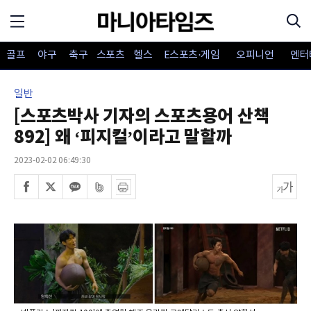
골프
야구
축구
스포츠
헬스
E스포츠·게임
오피니언
엔터
일반
[스포츠박사 기자의 스포츠용어 산책
892] 왜 ‘피지컬’이라고 말할까
2023-02-02 06:49:30