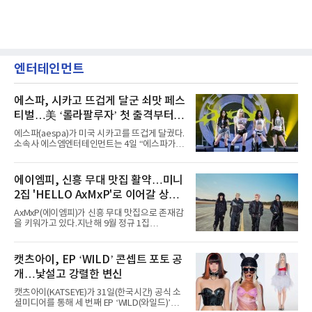
엔터테인먼트
에스파, 시카고 뜨겁게 달군 쇠맛 페스
티벌…美 ‘롤라팔루자’ 첫 출격부터
증명한 존재감
에스파(aespa)가 미국 시카고를 뜨겁게 달궜다.
소속사 에스엠엔터테인먼트는 4일 “에스파가
지난 2일(현지 시간) 미국 시카고 그랜트 파크에
서 열린 ‘롤라팔루자 시카고’(Lollapalooza
Chicago)의 알리안츠 스테이지에 올랐다”며
에이엠피, 신흥 무대 맛집 활약…미니
“총 14곡으로 구성된 세트리스트를 선사, 데뷔 7
2집 'HELLO AxMxP'로 이어갈 상승
년 차다운 노련한 무대 매너와 파워풀한 에너지
로 현장의 분위기를 압도했다”고 밝혔다.1991
세
AxMxP(에이엠피)가 신흥 무대 맛집으로 존재감
년 시작된 ‘롤라팔루자’는 8개 스테이지, 170여
을 키워가고 있다.지난해 9월 정규 1집
팀의 아티스트와 40만 명 이상의 관객이 운집하
'AxMxP'를 발매하며 가요계에 정식 출격한
는 북미 최대 규모의 페스티벌이다.올해 ‘롤라팔
AxMxP는 데뷔 전부터 버스킹과 각종 페스티벌,
루자 시카고’에는 에스파 외에도 제니, 아이들,
공연 무대에 오르며 실전 경험을 쌓아왔다.이들
캣츠아이, EP ‘WILD’ 콘셉트 포토 공
코르티스 등 K팝 스타들이 출연진 명단에 이름
은 소속사 패밀리 콘서트를 비롯해 '뷰티풀 민트
을 올렸다.이날 에스파는
개…낯설고 강렬한 변신
라이프 2025', '2025 부산국제록페스티벌' 등 대
형 무대에 잇달아 출연해 당찬 에너지와 풋풋한
캣츠아이(KATSEYE)가 31일(한국시간) 공식 소
매력으로 음악팬들의 눈도장을 찍었다.이후
셜미디어를 통해 세 번째 EP ‘WILD(와일드)’의
AxMxP는 '카운트다운 판타지 2025-2026',