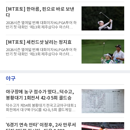
트(파72/6,767야드)에서 열리고 있다.8일 현재
3라운드 경기가 펼쳐지고 있다.한진선이 1번 홀
[MT포토] 한아름, 핀으로 바로 보낸
에서 경기하고 있다.
다
2026시즌 열여덟 번째 대회이자 KLPGA투어 하
반기 첫 대회인 ‘제13회 제주삼다수 마스터
스’(총상금 10억 원, 우승상금 1억 8천만 원)가
제주도 서귀포시에 위치한 테디밸리 골프앤리조
트(파72/6,767야드)에서 열리고 있다.8일 현재
[MT포토] 세컨드샷 날리는 정지효
3라운드 경기가 펼쳐지고 있다.한아름이 1번 홀
에서 경기하고 있다.
2026시즌 열여덟 번째 대회이자 KLPGA투어 하
반기 첫 대회인 ‘제13회 제주삼다수 마스터
스’(총상금 10억 원, 우승상금 1억 8천만 원)가
제주도 서귀포시에 위치한 테디밸리 골프앤리조
트(파72/6,767야드)에서 열리고 있다.8일 현재
3라운드 경기가 펼쳐지고 있다.정지효가 1번 홀
에서 경기하고 있다.
야구
야구장에 농구 점수가 떴다...덕수고,
봉황대기 1회전서 42-0 5회 콜드승
덕수고가 제54회 봉황대기 전국고교야구대회 1
회전에서 대구북구SC를 42-0, 5회 콜드게임으
로 꺾었다.8일 서울 광진구 구의구장에서 열린
경기에서 덕수고는 1회 5점, 2회 3점, 3회 10점
으로 18-0을 만든 뒤 4회 21점, 5회 3점을 보탰
'6경기 연속 안타' 이정후, 2사 만루서
다. 팀 안타 34개, 볼넷 12개를 기록했다.7번 타