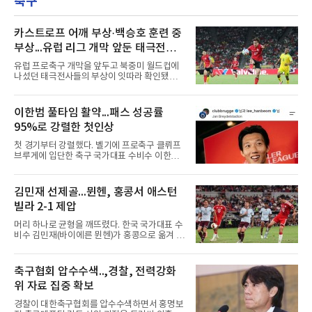
축구
파로 부진이 이어졌다. 지난달
런) 1타점 2득점 1볼넷으로 팀의 4-3 승리를 견
인했다.1회초 1사에서 마이애미 선발 타일러 필
립스의 시속 155.8㎞ 바깥쪽 포심을 밀어 쳐 우
카스트로프 어깨 부상·백승호 훈련 중
중간 담장을 넘겼다. 비거리 122ｍ, 시즌 19호이
부상...유럽 리그 개막 앞둔 태극전사
자 통산 423번째 홈런이다. 1-2로 뒤진 7회초 2
악재
사 3루에서는 그의 타구가 상대 투수 실책으로
유럽 프로축구 개막을 앞두고 북중미 월드컵에
이어져 동점이 됐고, 1루에 나간 뒤 놀런 섀누얼
나섰던 태극전사들의 부상이 잇따라 확인됐다.
의 역전 중월 2점 홈런 때 득점
독일 분데스리가 보루시아 묀헨글라트바흐는 8
일(한국시간) 옌스 카스트로프가 6일 아마추어
팀 로타흐-에게른과의 친선경기에서 어깨를 다
이한범 풀타임 활약...패스 성공률
쳐 당분간 출전이 어렵다고 밝혔다. 그는 후반 교
95%로 강렬한 첫인상
체 투입돼 두 골을 넣었으나 후반 22분 부상으로
물러났다.독일인 아버지와 한국인 어머니 사이
첫 경기부터 강렬했다. 벨기에 프로축구 클뤼프
에서 태어난 카스트로프는 측면 미드필더와 측
브루게에 입단한 축구 국가대표 수비수 이한범
면 수비가 가능한 자원으로, 월드컵 남아프리카
이 풀타임 데뷔전을 치르며 경기 최우수선수에
공화국과의 조별리그 3차전에 출전했다. 해외
뽑혔다.이한범은 8일(한국시간) 벨기에 브뤼헤
출생 혼혈 선수의 한국 남자 대표팀 월드컵 출전
의 얀 브레이덜 스타디온에서 열린 코르트레이
김민재 선제골...뮌헨, 홍콩서 애스턴
은 그가 처음이다. 묀헨글라트바흐는 23일 DFB
크와의 2026-2027 벨기에 주필러리그 1라운드
포칼 1라운드, 29일 라이프치히
빌라 2-1 제압
홈 경기에 선발로 나서 경기 종료까지 뛰었다.출
발 자체가 빨랐다. 2026 북중미 월드컵에서 한국
머리 하나로 균형을 깨뜨렸다. 한국 국가대표 수
의 조별리그 3경기를 모두 풀타임으로 소화하며
비수 김민재(바이에른 뮌헨)가 홍콩으로 옮겨 열
대표팀 중앙 수비의 주축으로 자리 잡은 그는 덴
린 프리시즌 경기에서 선제골을 터뜨리며 팀 승
마크 미트윌란을 거쳐 최근 벨기에 명문 클뤼프
리에 힘을 보탰다.김민재는 7일(현지시간) 홍콩
브루게로 옮겼는데, 입단 발표 나흘 만에 개막전
카이탁 스포츠파크에서 열린 애스턴 빌라(잉글
축구협회 압수수색..,경찰, 전력강화
선발로 곧장 투입돼 90분을 소화하며 팀의 3-0
랜드)와의 친선경기에서 전반 37분 0의 균형을
완승에 힘을 보탰다.기록도
위 자료 집중 확보
깨는 골을 넣었다. 톰 비쇼프가 왼쪽 측면에서 올
린 프리킥에 묘하게 머리를 갖다 대 방향을 바꾸
경찰이 대한축구협회를 압수수색하면서 홍명보
며 골 그물을 흔들었다.흐름은 좋았다. 제주전에