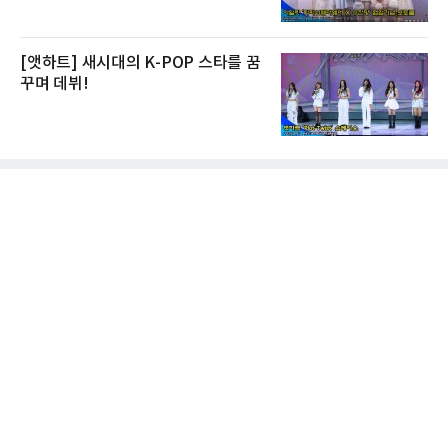
[앳하트] 새시대의 K-POP 스타를 꿈
꾸며 데뷔!