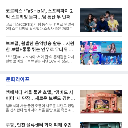
콘셉트 포토와 트랙리스트를 공개했다.‘Wild
'PEAKBOX 2025 vol.2 : 사랑·청춘·행복', '2025
heart(와일드 하트)’라는 제목이 붙은 콘셉트 포
Someday Christmas - 부산' 등 무대를 통해 안
토에는 멤버들의 본능적이고 야성적인 면모가
코르티스 ‘FaSHioN’, 스포티파이 2
정적인 실력을 입증했고, 올해 '2026 어썸뮤직
강렬하게 담겼다. 짙은 아이섀도와 푸른빛·금빛·
페스티벌', '뷰티풀 민트 라이프 2026', '2026
억 스트리밍 돌파…팀 통산 두 번째
붉은빛의 컬러 렌즈가 비현실적인 분위기를 자
아내고, 여러 원색이 불규칙하게 뒤섞인 멀티컬
코르티스(CORTIS)가 팀 통산 두 번째로 단일곡
러 헤어와 과감한 블루·블랙 립 메이크업이 낯설
2억 스트리밍을 달성했다.소속사 측은 29일 “코
고도 매혹적인 비주얼을 완성했다.스타일링 역
르티스의 데뷔 앨범 수록곡 ‘FaSHioN’이 글로
시 파격적이다. 스터드와 망사, 코르셋, 풍성한
벌 오디오·음원 스트리밍 플랫폼 스포티파이에
레이스 등 언뜻 어울리지 않을 듯한 소재와 실루
서 27일 자로 누적 재생 수 2억 회를 돌파했
브브걸, 활발한 음악방송 활동…시원
엣을 거침없이 결합했다. 멤버들은 각기 다른 개
다”고 밝혔다.곡이 발표된 지 약 10개월 만이다.
성을 살린 스타일링을 선
한 보컬+통통 튀는 안무로 무더위 사
팀의 첫 번째 2억 스트리밍 곡은 동일 음반에 수
록된 ‘GO!’다. 이 노래는 공개 약 9개월 만인 지
냥
브브걸(BBGIRLS)이 ‘서머 퀸’의 존재감을 다시
난달 26일 자에 2억 고지를 밟았다. 이는 최근 5
한번 보여줬다.브브걸은 지난 16일 새 싱글
년 내 데뷔한 보이그룹의 곡 중 최단기 2억 달성
'BODY WAVE'(바디 웨이브)를 발매하고 각종 음
이며 ‘FaSHioN’이 그 다음이다.코르티스는 평
악방송에 출연했다.브브걸은 컴백 이후 Mnet
소 관심이 많은 ‘패션’을 소재로 곡을 공동 창작
'엠카운트다운'을 시작으로 KBS2 '뮤직뱅크',
했다. “내 티, 5 bucks 바지는, 만원” 등 멤버들
문화라이프
MBC '쇼! 음악중심', SBS '인기가요' 등 주요 음
의 라이프 스타일
악방송 무대에 올라 화려한 퍼포먼스를 펼쳤다.
시원한 에너지와 안정적인 라이브, 통통 튀는 매
력을 앞세워 매 무대 색다른 볼거리를 선사했다.
앰배서더 서울 풀만 호텔, ‘앰버드 시
특히 화사한 파스텔 톤의 비치웨어부터 청량한
어터’ 새 단장…새로운 브랜드 경험 선
마린룩, 햇살 아래 반짝이는 물결을 연상시키는
사
스커트, 강렬한 붉은 계열의 스타일링까지 각기
앰배서더 서울 풀만 호텔이 새로운 브랜드 경험
다른 매력을 선보였다. 브브걸은 다채로운 여름
을 선사한다.앰배서더 서울 풀만 호텔 측은 4일
패션을 완벽하게 소화하며 보
“호텔 공식 마스코트 앰버드(Ambird)의 새로운
이야기를 담은 인형 극장 콘셉트의 공간 ‘앰버드
시어터(Ambird Theater)’를 새롭게 선보인
쿠팡, 인천 물류센터 화재 피해 주민
다”고 밝혔다.앰배서더 서울 풀만 호텔은 로비