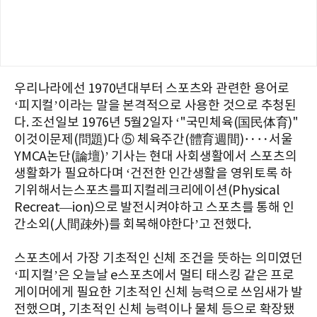
우리나라에선 1970년대부터 스포츠와 관련한 용어로
‘피지컬’이라는 말을 본격적으로 사용한 것으로 추청된
다. 조선일보 1976년 5월2일자 ‘"국민체육(国民体育)"
이것이문제(問題)다 ⑤ 체육주간(體育週間)‥‥서울
YMCA논단(論壇)’ 기사는 현대 사회생활에서 스포츠의
생활화가 필요하다며 ‘건전한 인간생활을 영위토록 하
기위해서는스포츠를피지컬레크리에이션(Physical
Recreat—ion)으로 발전시켜야하고 스포츠를 통해 인
간소외(人間疎外)를 회복해야한다’고 전했다.
스포츠에서 가장 기초적인 신체 조건을 뜻하는 의미였던
‘피지컬’은 오늘날 e스포츠에서 멀티 태스킹 같은 프로
게이머에게 필요한 기초적인 신체 능력으로 쓰임새가 발
전했으며, 기초적인 신체 능력이나 물체 등으로 확장됐