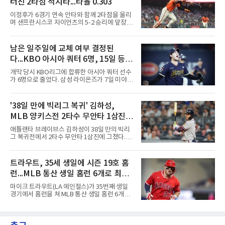
터진 2타점 적시타...타율 0.303
자 유격수 홍주용은 4회 홈런 2개를 포함해 6타
수 6안타 3타점 4득점을 올렸고, 조원빈은 6타
이정후가 6경기 연속 안타와 함께 2타점을 올리
수 6안타 5타점, 박종혁은 5타수 5안타 3타점을
며 샌프란시스코 자이언츠의 5-2 승리에 앞장섰
남겼다. 선발 최희성은 5이닝 2피안타 무사사구
다.이정후는 8일(한국시간) 미국 샌프란시스코
무실점에 삼진 12개를 곁들였다. 대구북구SC 세
오라클파크에서 열린 2026 MLB 디트로이트 타
번째 투수 이현준은 1이닝 동안 홈런 3개 포함
이거스전에 2번 타자 우익수로 선발 출전해 3타
남은 일주일에 교체 여부 결정된
20안타 21실점했다.덕수고는 지난 4월 신세계
수 1안타 1볼넷 2타점 1득점을 기록했다. 시즌
이마트배와 지난달 대통령배를
다...KBO 아시아 쿼터 6명, 15일 등록
타율은 0.303(402타수 122안타). 1회말 1사에서
상대 선발 카이더 몬테로에게 볼넷을 골라 나간
시한이 분수령
개막 당시 KBO리그에 합류한 아시아 쿼터 선수
뒤 라파엘 데버스의 중월 홈런 때 득점했고, 2-2
가 6명으로 줄었다. 삼성 라이온즈가 7일 미야지
이던 2회말 2사 만루에서는 몬테로의 3구째 낮
유라를 웨이버 공시하고 미야모리 사토시를 영
은 직구를 공략해 2타점 중전 적시타를 뽑았다.
입한 결과다.한화 왕옌청과 키움 가나쿠보 유토
샌디에이고 파드리스 송성문은 펫코 파크에서
는 입지가 확고하다. 왕옌청은 21경기 10승 4패,
'38일 만에 빅리그 복귀' 김하성,
열린 휴스턴 애스트로스전에 9번 타자 2루수로
평균자책점 3.34로 다승 공동 선두이자 3경기 연
나서 2타수 1안타를 기록, 타율
MLB 양키스전 2타수 무안타 1삼진...
속 퀄리티스타트를 기록 중이다. 가나쿠보는 5
승 4패 13세이브 10홀드, 평균자책점 2.95로 외
시즌 타율 0.067
애틀랜타 브레이브스 김하성이 38일 만의 빅리
국인 최초 10홀드·10세이브를 동시에 달성했
그 복귀전에서 2타수 무안타 1삼진에 그쳤다.김
다.kt 스기모토 고키는 전반기 42경기 평균자책
하성은 8일(한국시간) 미국 뉴욕 양키스타디움
점 5.44에서 슬라이더 비중을 늘린 뒤 후반기 9
에서 열린 2026 MLB 뉴욕 양키스와의 원정 경
경기 8홀드, 평균자책점 1.86으로 반등해 시즌
기에 9번 타자 유격수로 선발 출전했다. 시즌 타
트라우트, 35세 생일에 시즌 19호 홈
17홀드 공동 선두에 올랐다. SSG 타케다 쇼타도
율은 0.068에서 0.067(75타수 5안타)로 떨어졌
전반기 1승 7패, 평균자책점
런...MLB 통산 생일 홈런 6개로 최다
다.2회초 2사 1루에서는 양키스 좌완 선발 맥스
프리드의 6구째 몸쪽 싱킹 패스트볼을 쳐 유격
타이
마이크 트라우트(LA 에인절스)가 35번째 생일
수 뜬공으로 아웃됐고, 5회초에는 루킹 삼진을
경기에서 홈런을 쳐 MLB 통산 생일 홈런 6개로
당했다. 1-0으로 앞선 8회초 1사에서 대타 도미
최다 타이에 올랐다.트라우트는 8일(한국시간)
닉 스미스와 교체됐다.시즌 후 FA가 되는 김하성
미국 플로리다주 마이애미 론디포파크에서 열린
은 올해 1월 빙판길 낙상으로 오른손 중지 힘줄
2026 MLB 마이애미 말린스와의 원정 경기에 2
이 파열돼 5월 중순 복귀했고, 동계 훈련 부족 여
번 타자 중견수로 선발 출전해 3타수 1안타(1홈