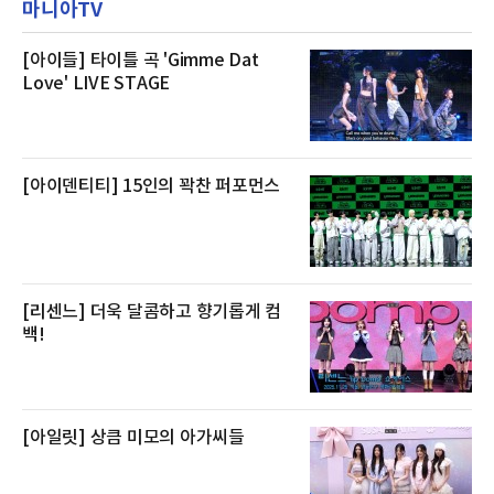
마니아TV
우 등이 포함됐다. 쿠팡은 올해 큰 크기의 전복
클럽 앰배서더 라운지
생산량이 늘어난 점을 반영해 주요 산지 상품을
로켓프레시 새벽배송으로 선보인다고 설명했다.
전복은 산지에서 채취한 뒤 전국으로 직송되는
[아이들] 타이틀 곡 'Gimme Dat
방식으로 운영된다. 신선도가 중요한 상품인 만
Love' LIVE STAGE
큼 이르면 다음 날 오전 배송이 가능하도록 물류
망을 활용하고 있다.쿠팡의 전복 매입량도 늘고
있다. 쿠팡에 따르면 전복 매입량은 2020년 30
톤 미만에서 2022년 140톤
[아이덴티티] 15인의 꽉찬 퍼포먼스
[리센느] 더욱 달콤하고 향기롭게 컴
백!
[아일릿] 상큼 미모의 아가씨들