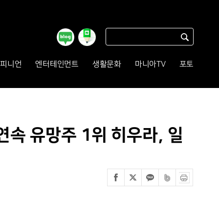
피니언
엔터테인먼트
생활문화
마니아TV
포토
 연속 유망주 1위 히우라, 일