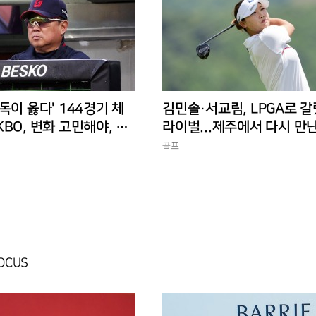
독이 옳다' 144경기 체
김민솔·서교림, LPGA로 갈
BO, 변화 고민해야, 환
라이벌...제주에서 다시 만
 경기 수가 바람직
골프
FOCUS