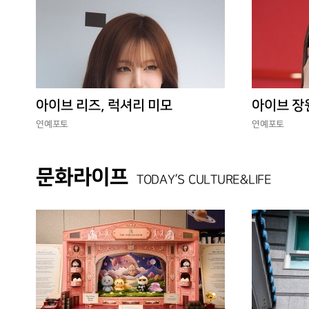
아이브 리즈, 럭셔리 미모
아이브 장
연예포토
연예포토
문화라이프
TODAY’S CULTURE&LIFE