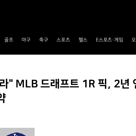
골프
야구
축구
스포츠
헬스
E스포츠·게임
오
" MLB 드래프트 1R 픽, 2년
약