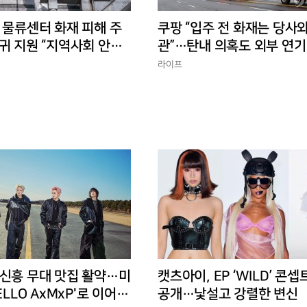
 물류센터 화재 피해 주
쿠팡 “입주 전 화재는 당사와
귀 지원 “지역사회 안정
관”…탄내 의혹도 외부 연기
반박
라이프
 신흥 무대 맛집 활약…미
캣츠아이, EP ‘WILD’ 콘셉
ELLO AxMxP'로 이어갈
공개…낯설고 강렬한 변신