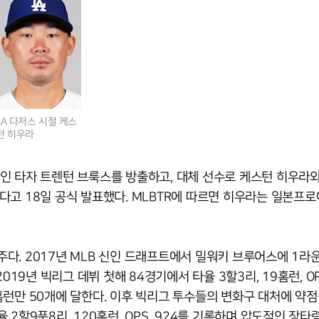
LA 다저스 시절 케스
턴 히우라
인 타자 트렌턴 브룩스를 방출하고, 대체 선수로 케스턴 히우라
약했다고 18일 공식 발표했다. MLBTR에 따르면 히우라는 일본프
다. 2017년 MLB 신인 드래프트에서 밀워키 브루어스에 1라
19년 빅리그 데뷔 첫해 84경기에서 타율 3할3리, 19홈런, OPS
런만 50개에 달한다. 이후 빅리그 투수들의 변화구 대처에 약점
2할9푼8리, 120홈런, OPS .924를 기록하며 압도적인 장타