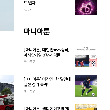
트 연다
Kpop
마니아툰
[마니아툰] 대한민국vs중국,
아시안게임 8강서 격돌
국내축구
[마니아툰] 이강인, 한 달만에
실전 경기 복귀!
해외축구
[마니아툰] 샌디에이고의 '맥