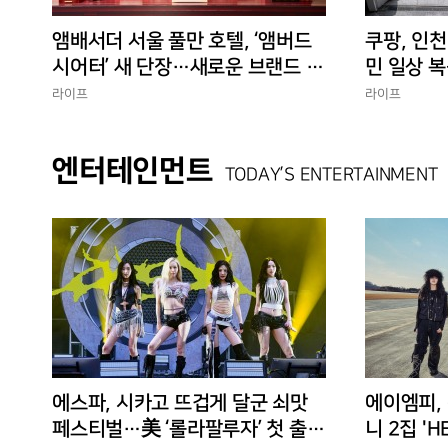
앰배서더 서울 풀만 호텔, ‘앰버드
쿠팡, 인천
시어터’ 새 단장…새로운 브랜드 경
민 일상 복
험 선사
에 총력”
라이프
라이프
엔터테인먼트
TODAY’S ENTERTAINMENT
에스파, 시카고 뜨겁게 달군 쇠맛
에이엠피,
페스티벌…美 ‘롤라팔루자’ 첫 출격
니 2집 'H