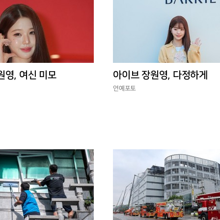
원영, 여신 미모
아이브 장원영, 다정하게
연예포토