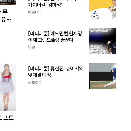
가이버칼, 김하성'
 무
해외야구
 유입
[마니아툰] 배드민턴 안세영,
이제 그랜드슬램 꿈꾼다
일반
[마니아툰] 류현진, 슈어저와
맞대결 예정
해외야구
트 포토