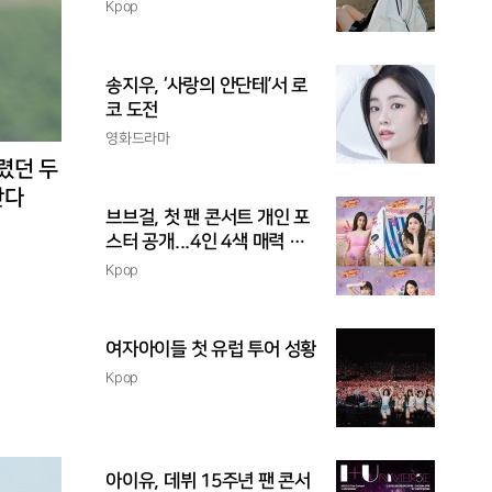
촉
Kpop
송지우, ‘사랑의 안단테’서 로
코 도전
영화드라마
렸던 두
난다
브브걸, 첫 팬 콘서트 개인 포
스터 공개...4인 4색 매력 발
산
Kpop
여자아이들 첫 유럽 투어 성황
Kpop
아이유, 데뷔 15주년 팬 콘서