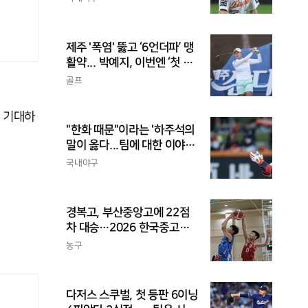
제주 '폭염' 뚫고 ‘6언더파’ 맹
활약... 박예지, 이번엔 ‘첫 우
승’ 가나
골프
 기대하
"한화 때문"이라는 '하주석의
말이 옳다...팀에 대한 이야
기, 끝까지 안 하는 게 도리
국내야구
경복고, 부산중앙고에 22점
차 대승…2026 한국중고농
구 주말리그 왕중왕전 첫 승
농구
신고
다저스 스쿠벌, 첫 등판 6이닝