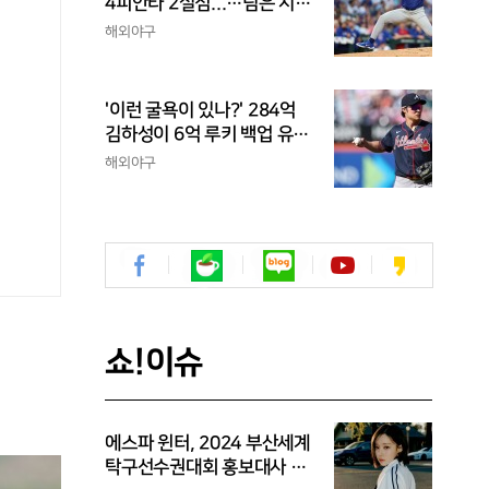
4피안타 2실점...…팀은 시즌
최다 5연패
해외야구
'이런 굴욕이 있나?' 284억
김하성이 6억 루키 백업 유격
수라니...자비스, 수비도 김하
해외야구
성보다 한 수 위 평가
쇼!이슈
에스파 윈터, 2024 부산세계
탁구선수권대회 홍보대사 위