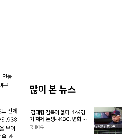
와 연봉
로야구
많이 본 뉴스
운드 전체
'김태형 감독이 옳다' 144경
기 체제 논쟁…KBO, 변화 고
 .938
민해야, 환경에 맞는 경기 수
국내야구
을 보이
가 바람직
력을 과