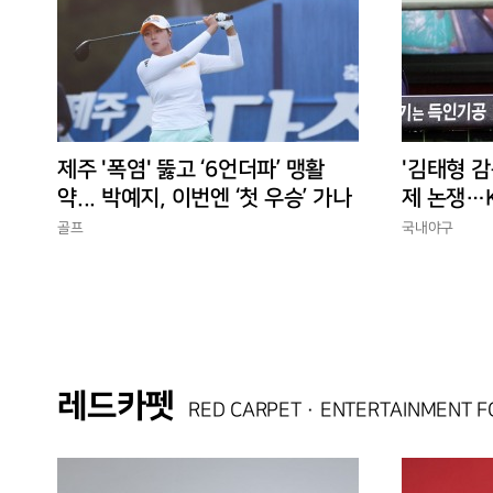
제주 '폭염' 뚫고 ‘6언더파’ 맹활
'김태형 감
약... 박예지, 이번엔 ‘첫 우승’ 가나
제 논쟁…K
경에 맞는
골프
국내야구
레드카펫
RED CARPET · ENTERTAINMENT 