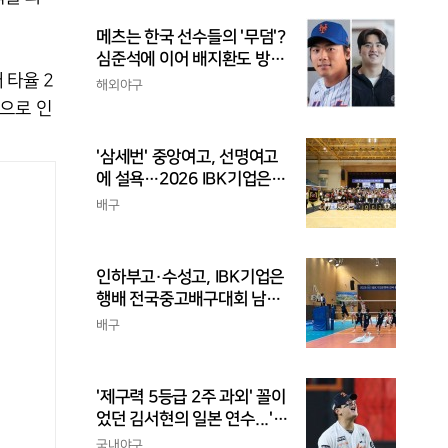
메츠는 한국 선수들의 '무덤'?
심준석에 이어 배지환도 방
 타율 2
출...심준석은 이미 귀국, 배
해외야구
지환은 미국 잔류할 듯
진으로 인
'삼세번' 중앙여고, 선명여고
에 설욕…2026 IBK기업은행
배 전국중고배구대회 우승
배구
인하부고·수성고, IBK기업은
행배 전국중고배구대회 남고
부 결승 격돌
배구
'제구력 5등급 2주 과외' 꼴이
었던 김서현의 일본 연수...'종
합검진표'에 불과
국내야구