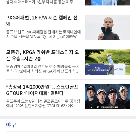
삼다수 마스터스가 6일부터 나흘 동안 제주 서
지역 특성상 습도가 높아 체감온도는 더 높게 느
귀포 테디밸리 골프앤리조트에서 열린다.최근
껴졌다.하지만 박예지는 폭염 만큼이나 매섭고
전국적 폭염으로 인해 야외 스포츠 경기 진행에
뜨거운 경기력을 선보이며 첫 우승을 향한 발판
도 차질이 생기고 있다. 프로야구의 경우 관중이
PXG어패럴, 26 F/W 시즌 캠페인 선
을 마련했다.경기 후 박예지는 “날씨가 덥고 습
의식을 잃고 쓰러지는 등 온열질환 의심 환자가
해 체력적으로 쉽지 않은 경기였지
봬
집단 발생하자 지난 5일과 6일 경기가 취소됐다.
한국여자프로골프협회(KLPGA)도 폭염 상황에
골프 브랜드 PXG어패럴을 전개하는 로저나인에
예의주시하고 있다. 대회가 열리고 있는 테디밸
서 가을 시즌을 앞두고 ‘Quiet Signal’ 26F/W
리 골프앤리조트는 6일 오후 2시 기준 33도 수준
시즌 캠페인을 선보인다고 5일 밝혔다.포문은
을 유지하고 있다. 내륙 지역 보다는 기온이 다소
베이지·그레이 톤의 스트라이프 라인업이 연다.
낮은 편이다.하지만 안전한 운영을 위해 선수와
스윙 자켓, 에센셜 스웨터, 우븐 베스트, 와이드
모중경, KPGA 라쉬반 프레스티지 오
갤러리를 대상으로 한 폭염 대응을 강화한다. 선
팬츠 등 필드와 일상의 경계를 허무는 셋업 스타
수들의 온열질환 예방을 위
픈 우승...시즌 2승
일링을 제안한다. 입체적인 레이어드를 위한 아
이템들로 구성됐다.8월에는 ‘다마스커스’ 캡슐
모중경이 4일과 5일 경기도 여주 페럼클럽 동서
을 선보인다. 매트 실버 포인트와 자카드, 엠보
코스(파72)에서 치러진 KPGA 라쉬반 프레스티
스, 톤온톤 프린트 기법의 다마스커스 올오버 패
지 오픈(총상금 1억원) 정상에 올랐다. 1, 2라운
턴을 적용했다.9월에는 ‘모스 그린’을 시즌 시그
드 합계 8언더파 136타를 적어내며 한국프로골
니처 컬러로 내세운다. 아우터 및 패딩 라인을 확
프 챔피언스투어 시즌 2승째를 신고했다.우승
“총상금 1억2000만원”... 스크린골프
대하는 한편, 리사이클 기반의 ‘리울’ 충전재를
상금은 2천400만원이다. 이번 우승으로 챔피언
적용해 경량성과
GTOUR ‘메이저대회’ 열린다
스투어 통산 7승 고지를 밟았다.5언더파 139타
를 친 장익제와 최호성이 공동 2위를 나눠 가졌
골프존이 오는 8일 대전 골프존조이마루 경기장
고, 4언더파 140타의 손준호가 4위에 자리했다.
에서 ‘2026 신한투자증권 GTOUR’ 6차 메이저
대회 결선을 개최한다고 5일 밝혔다.6차 메이저
대회는 총상금 1억 2천만원 규모로, 우승자에게
는 상금 2천 5백만원과 대상&신인상 포인트 3천
야구
점을 지급하고 3년간의 GTOUR 시드권을 부여
한다. KPGA 투어프로 중 1, 2라운드 합산 1위에
게는 오는 9월 17일부터 20일까지 골프존카운