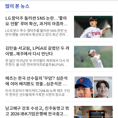
많이 본 뉴스
LG 함덕주 둘러싼 SNS 논란…'좋아
요·언팔' 루머 확산, 과거의 아픔까지
소환됐다
LG 트윈스 투수 함덕주를 둘러싼 SNS 관련 논
란이 팬들 사이에서 확산되고 있다.최근 온라인
커뮤니티와 SNS를 중심으로 함덕주의 SNS 활
동과 관련한 여러 소문이 퍼지면서, 과거 LG 이
적 이후 겪었던 일들까지 다시 주목받고 있다.일
김민솔·서교림, LPGA로 갈렸던 두 라
각에서는 함덕주가 LG 공식 계정 '언팔' 및 관련
이벌...제주에서 다시 만난다
게시물을 정리하고 친정팀 두산 베어스 계정을
팔로우하고 두산과 관련된 흔적만 남겼다는 주
한 달간 어긋났던 두 라이벌이 제주에서 다시 마
장이 나오고 있다. 또한 상대 팀 선수의 홈런 릴
주한다. 올 시즌 한국여자프로골프(KLPGA) 투
스에 '좋아요'를 눌렀다는 이야기도 전해지고 있
어를 달구는 김민솔과 서교림이 격돌한
다.하지만 해당 행동들이 실재했는지 여부는 확
다.KLPGA 투어는 6일 제주도 서귀포시 테디 밸
인되지 않았다. 시점과 의도 역시 불분명하다. 그
리 골프 앤 리조트의 밸리·테디 코스(파72)에서
메츠는 한국 선수들의 '무덤'? 심준석
럼에도 팬들 사이에서 논란이 커진 이유는 그가
개막하는 제주삼다수 마스터스(총상금 10억원·
LG 이적 후 부상과 재활로
에 이어 배지환도 방출...심준석은 이
우승 상금 1억8천만원)로 하반기를 시작한다.두
선수의 재회 자체가 화제다. 올 시즌 3승으로 대
미 귀국, 배지환은 미국 잔류할 듯
미국 프로야구 메이저리그(MLB) 뉴욕 메츠 구단
상 포인트(313점), 상금(9억8천400만원), 평균
이 한국인 선수들에게 가혹한 시련의 장소로 전
타수(70.41타) 등 주요 부문 1위를 달리는 김민
락하고 있다. 한때 한국 야구의 미래를 이끌어갈
솔과 2승으로 뒤쫓는 서교림의 맞대결은 지난 7
대형 유망주로 기대를 모았던 투수 심준석에 이
월 5일 롯데 오픈 이후 한 달 만이다. 그동안 김민
어, 빅리그 경력을 지닌 내외야수 배지환까지 연
남고배구 강호 수성고, 진주동명고 꺾
솔이 하이원리조트 여자오픈에 나설 때 서교림
달아 뉴욕 메츠 산하 마이너리그에서 방출 통보
은 LPGA 에비앙 챔피언십에, 서교림
고 2026 IBK기업은행배 전국중고배
를 받는 아픔을 겪었다. 두 선수의 동반 이탈은