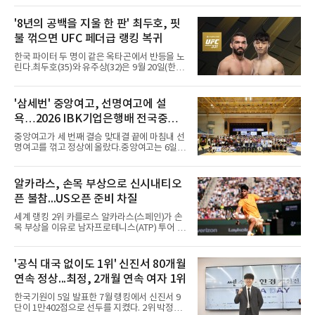
진 헤이워드 필드에서 열린 세계육상연맹(WA)
20세 이하 세계선수권 남자 포환던지기 결선에
'8년의 공백을 지울 한 판' 최두호, 핏
서 20.31ｍ를 던져 2위에 올랐다. 우승자 알레산
불 꺾으면 UFC 페더급 랭킹 복귀
드로 보르헤스(브라질)와는 4㎝ 차이였다.기록
의 의미는 크다. 1986년 시작된 이 대회에서 한
한국 파이터 두 명이 같은 옥타곤에서 반등을 노
국이 따낸 메달은 은 1개와 동 5개뿐이다. 1992
린다.최두호(35)와 유주상(32)은 9월 20일(한국
년 이진일(800ｍ)의 은메달 이후 박재홍, 박재
시간) 미국 로스앤젤레스 크립토닷컴 아레나에
명, 정상진, 김현섭, 우상혁이 동메달을 보탰다.
서 열리는 'UFC 331: 반 vs 판토자 2'에 출전해
박시훈은 2014년 우상혁 이후 12년 만이자 역대
각각 파트리시우 핏불(39·브라질), 마이클 애즈
'삼세번' 중앙여고, 선명여고에 설
7번째 메달리스트가 됐다.승부는 막판에 갈렸
웰 주니어(25·미국)와 맞선다.최두호의 목표는 8
다. 3차 시기에서 20.31ｍ로 선
욕…2026 IBK기업은행배 전국중고
년 만의 페더급 랭킹 재진입이다. 데뷔 후 3연속
KO승으로 11위까지 올랐던 그는 2018년 7월 순
배구대회 우승
중앙여고가 세 번째 결승 맞대결 끝에 마침내 선
위에서 빠졌고, 병역을 마치고 2023년 복귀한
명여고를 꺾고 정상에 올랐다.중앙여고는 6일
뒤 1무에 이어 다시 3연속 KO승을 기록했다.상
충북 제천실내체육관에서 열린 2026 IBK기업은
대는 만만치 않다. 핏불은 현 페더급 15위이자
행배 전국중고배구대회 18세 이하 여자부 결승
벨라토르 두 체급 챔피언 출신으로 통산 37승 9
에서 선명여고를 세트스코어 3-1(13-25, 25-14,
알카라스, 손목 부상으로 신시내티오
패 중 KO 13회, 서브미션 12회, 판정 13회를 고
25-17, 25-10)로 물리치고 우승을 차지했다.첫
루 갖췄다. 통산 17승 중 1
픈 불참...US오픈 준비 차질
세트를 13-25로 내주며 불안하게 출발한 중앙여
고는 이후 조직력을 되찾아 2세트부터 경기 주
세계 랭킹 2위 카를로스 알카라스(스페인)가 손
도권을 완전히 장악했다. 강한 서브와 탄탄한 수
목 부상을 이유로 남자프로테니스(ATP) 투어 신
비를 앞세워 내리 세 세트를 따내며 짜릿한 역전
시내티오픈에 나서지 않기로 했다고 영국 BBC
승을 완성했다.이번 우승은 더욱 의미가 컸다. 중
와 로이터 통신 등이 6일 전했다. US오픈 타이틀
앙여고는 올해 3월 춘계연맹전과 5월 종별선수
방어 준비에 빨간불이 켜진 셈이다.8일 개막해
'공식 대국 없이도 1위' 신진서 80개월
권대회 결승에서 모두 선명여고에 패해 준우승
23일 막을 내리는 신시내티오픈은 US오픈에 앞
에 머물렀다. 그러나 세 번째
연속 정상...최정, 2개월 연속 여자 1위
서 열리는 마지막 마스터스 1000 대회다. 지난해
US오픈 챔피언인 그는 4월 바르셀로나오픈 2회
한국기원이 5일 발표한 7월 랭킹에서 신진서 9
전 기권 이후 손목 문제로 코트를 밟지 못하고 있
단이 1만402점으로 선두를 지켰다. 2위 박정환
다. 프랑스오픈 방어전도, 윔블던도 건너뛰었다.