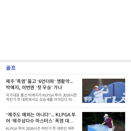
골프
제주 '폭염' 뚫고 ‘6언더파’ 맹활약...
박예지, 이번엔 ‘첫 우승’ 가나
국가대표 출신 박예지가 KLPGA 투어 2026시즌
하반기 첫 대회에서도 상승세를 이어갔다.박예
지는 6일 제주 서귀포 테디밸리 골프앤리조트에
서 열린 KLPGA 투어 제주삼다수 마스터스 1라
운드에서 보기 없이 버디만 6개를 잡아내며 6언
“제주도 예외는 아니다”... KLPGA 투
더파 66타를 쳤다. 박예지는 서어진, 신다인과
어 ‘제주삼다수 마스터스’ 폭염 대비책
선두권을 형성했다.이날 경기가 열린 테디밸리
골프앤리조트 역시 전국적 폭염을 피해가지 못
은
KLPGA 투어 2026시즌 하반기 첫 대회인 제주
했다. 대회장의 최고 기온은 35도에 달했다. 섬