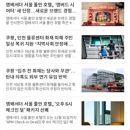
력을 앞세워 매 무대 색다른 볼거리를 선사했다.
앰배서더 서울 풀만 호텔, ‘앰버드 시
특히 화사한 파스텔 톤의 비치웨어부터 청량한
어터’ 새 단장…새로운 브랜드 경험 선
마린룩, 햇살 아래 반짝이는 물결을 연상시키는
사
스커트, 강렬한 붉은 계열의 스타일링까지 각기
앰배서더 서울 풀만 호텔이 새로운 브랜드 경험
다른 매력을 선보였다. 브브걸은 다채로운 여름
을 선사한다.앰배서더 서울 풀만 호텔 측은 4일
패션을 완벽하게 소화하며 보
“호텔 공식 마스코트 앰버드(Ambird)의 새로운
이야기를 담은 인형 극장 콘셉트의 공간 ‘앰버드
시어터(Ambird Theater)’를 새롭게 선보인
쿠팡, 인천 물류센터 화재 피해 주민
다”고 밝혔다.앰배서더 서울 풀만 호텔은 로비
일상 복귀 지원 “지역사회 안정에 총
한편에 마련된 앰버드 존을 통해 앰버드의 세계
관을 소개해왔다. 앰버드 존은 앰버드가 우주여
력”
인천 서해구 석남동 쿠팡 물류센터 화재로 인해
행 중 수집한 다양한 굿즈를 전시한 '앰버드 플래
임시 대피소 생활을 지속해온 주민들이 생활 터
닛(Ambird Planet)과 계절별 플라워 연출로 사
전으로 돌아갈 수 있는 계기가 마련됐다. 쿠팡풀
랑받아온 ‘앰버드 가든(Ambird Garden)’으로
필먼트서비스(CFS)가 지난 28일부터 화재 피해
구성되어 있다.새 단장한 앰버드 시어터는 오페
주민을 대상으로 전문 출장 청소서비스 지원에
쿠팡 “입주 전 화재는 당사와 무관”…
라 극장을 모티브로 한 데코레이션으로 구성됐
나섬으로써 본격적인 지역사회 복구 작업이 시
다. 무대 공간 및 티켓 박스
탄내 의혹도 외부 연기 유입 반박
작된 것이다.대피소 주민 중심 청소 접수, 첫날
부터 2가구 지원 완료CFS는 신현초등학교, 신
인천 석남동 쿠팡 물류센터 화재를 둘러싸고 확
현북초등학교, 신현여자중학교 등 인천 서해구
인되지 않은 의혹이 확산되자 쿠팡이 반박에 나
관내 임시 대피소 3곳에서 체류해온 화재 피해
섰다. 화재 전 센터 내부에서 탄내가 났다는 주장
주민들을 대상으로 출장 청소업체 요청 접수를
에 대해서는 외부 화재 연기 유입이라고 설명했
시작했다. 현장에서 극심한 피해를 입은 지역 주
고, 2023년 같은 물류센터에서 발생한 화재에
앰배서더 서울 풀만 호텔, '오후 6시
민들의 호응 속에 CFS는 즉시 행동에 나섰다. 지
대해서도 쿠팡 입주 전 공사 과정에서 벌어진 일
난 28일 오후 전문 청소업체와
체크인 딜' 패키지 선봬
이라며 선을 그었다.쿠팡은 21일 인천 물류센터
내부에서 불이 타는 냄새가 났다는 의혹과 관련
앰배서더 서울 풀만 호텔이 오는 12월 31일까지
해 “사실무근”이라는 입장을 밝혔다.회사 측은
'6PM Check-in Deal(오후 6시 체크인 딜)' 패키
“인근에서 지난 15일 다른 회사에서 발생한 대
지를 선보인다.이번 패키지는 오후 6시 체크인
형 화재 연기가 인입돼 즉시 방재팀이 조사한 결