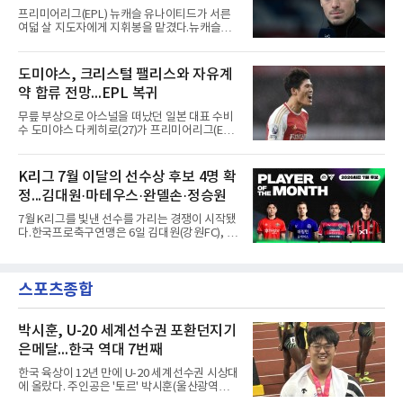
저리그사커(MLS)에서 이어온 4경기 연속골 기
연패 경력
프리미어리그(EPL) 뉴캐슬 유나이티드가 서른
록은 유지된다.경기는 팽팽했다. 전반 38분 다비
여덟 살 지도자에게 지휘봉을 맡겼다.뉴캐슬은
드 마르티네스의 땅볼 크로스를 드니 부앙가가
6일(현지시간) 마티아스 야이슬레(독일) 감독 선
오른발로 마무리해 LAFC가 앞섰으나, 4분 뒤 로
임을 발표했다. 그는 스페인 라망가에서 진행 중
베르토 알바라도가 골 지역 정면에서 왼발 슈팅
인 프리시즌 캠프에 곧바로 합류했다. 구단은 유
도미야스, 크리스털 팰리스와 자유계
으로 골대 오른쪽 하단을 찔러 균형을 맞췄다.승
럽 축구계에서 가장 촉망받는 젊은 감독을 데려
부는 승부차기로 갈렸다. LAFC는
약 합류 전망...EPL 복귀
왔다고 밝혔다.이력은 이른 나이에 쌓였다. 서른
셋이던 2021년 오스트리아 레드불 잘츠부르크
무릎 부상으로 아스널을 떠났던 일본 대표 수비
사령탑에 올라 첫 시즌 리그와 컵대회를 동시에
수 도미야스 다케히로(27)가 프리미어리그(EPL)
제패했고, 구단 역사상 처음으로 팀을 유럽축구
로 돌아온다.영국 BBC는 6일(한국시간) 도미야
연맹(UEFA) 챔피언스리그 토너먼트에 올린 뒤
스가 입단 테스트를 마치고 크리스털 팰리스에
리그 2연패도 달성했다.아시아에서도 성과를 냈
자유계약(FA)으로 합류할 전망이라고 보도했다.
K리그 7월 이달의 선수상 후보 4명 확
다. 2023년 사우디아라비아 알아흘리로 옮겨
큰 틀의 계약 조건은 이미 합의됐고 구단은 개막
2024-2025시즌과 2025-2026시즌
정...김대원·마테우스·완델손·정승원
을 앞두고 영입 절차를 서두르고 있다.그의 최근
여정은 순탄치 않았다. 고질적인 무릎 부상 끝에
7월 K리그를 빛낸 선수를 가리는 경쟁이 시작됐
지난 시즌 아스널과 상호 합의로 계약을 해지했
다.한국프로축구연맹은 6일 김대원(강원FC), 마
고, 네덜란드 아약스에서 시즌 막판 8경기를 소
테우스(FC안양), 완델손(포항 스틸러스), 정승원
화했다. 이후 일본 대표로 월드컵에 나서 선발 2
(FC서울)을 후보로 2026시즌 7월 이달의 선수상
경기를 포함해 3경기를 뛰며 감각을 끌어올렸
팬 투표에 들어간다고 밝혔다.기록에서는 정승
다.구단의 판단은 신중했다. 크리스털 팰리스는
스포츠종합
원이 앞선다. 7월에만 5골을 몰아쳤고 18~20라
기량을 확신하면서도 부상
운드 세 경기 연속 골에 19라운드 포항전 멀티
골까지 터뜨렸다. 라운드 최우수선수(MVP) 1회,
베스트11 3회에도 이름을 올렸다.나머지 후보도
박시훈, U-20 세계선수권 포환던지기
만만치 않다. 마테우스는 안양 전 경기에 나서 3
은메달...한국 역대 7번째
골 2도움을 기록했고 19라운드 부천 원정에서 1
골 1도움으로 역전승을 이끌었다. 김대원은 강
한국 육상이 12년 만에 U-20 세계선수권 시상대
원 전 경기를 소화하며 2골 2도움을 남겼고 18라
에 올랐다. 주인공은 '토르' 박시훈(울산광역시)
운드 김천전 멀티 골로 MVP
이다.박시훈은 6일(한국시간) 미국 오리건주 유