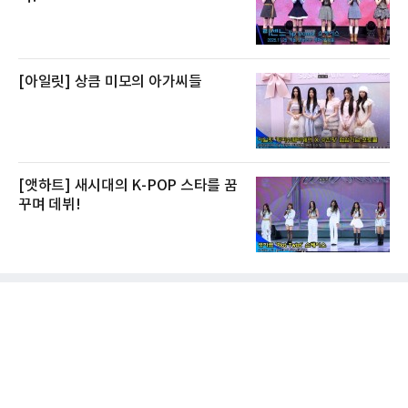
[아일릿] 상큼 미모의 아가씨들
[앳하트] 새시대의 K-POP 스타를 꿈
꾸며 데뷔!