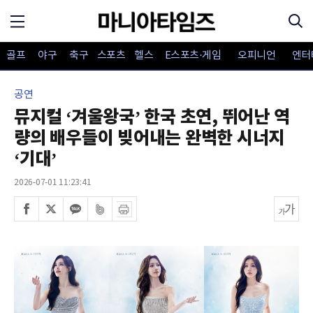
골프
야구
축구
스포츠
헬스
E스포츠·게임
오피니언
엔터
공연
뮤지컬 ‘겨울왕국’ 한국 초연, 뛰어난 역
량의 배우들이 빚어내는 완벽한 시너지
‘기대’
2026-07-01 11:23:41