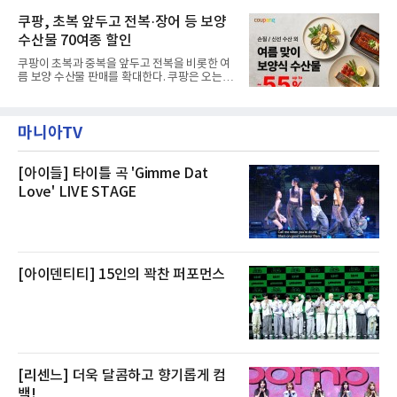
으로 여유로운 저녁 시간부터 호텔 스테이를 시
과 일산화탄소가 미검출됐고, 내부 문제가 아닌
작할 수 있도록 준비됐다.앰배서더 서울 풀만 호
쿠팡, 초복 앞두고 전복·장어 등 보양
것으로 확인됐다”고 설명했다.이어 “정확한 화
텔 측은 “퇴근 후 또는 주말 도심 속에서 짧지만
재 원인은 추후 조사될
수산물 70여종 할인
온전한 휴식을 원하는 고객들에게 특별한 경험
을 제공한다”고 밝혔다.패키지는 디럭스와 이그
쿠팡이 초복과 중복을 앞두고 전복을 비롯한 여
제큐티브 두 가지 타입으로 구성된다. 디럭스 패
름 보양 수산물 판매를 확대한다. 쿠팡은 오는
키지는 객실 1박(룸 온리)으로 심플한 호캉스를
20일까지 전복, 문어, 낙지, 장어 등 70여종의 수
즐길 수 있으며, 이그제큐티브 패키지는 객실 1
산물을 할인 판매한다고 8일 밝혔다.이번 행사
박과 함께 클럽 앰배서더 라운지 2인 이용, 웰니
에는 국내산 활전복과 문어, 낙지, 장어, 생물새
스 센터 사우나 2인 이용 혜택이 포함된다.특히
마니아TV
우 등이 포함됐다. 쿠팡은 올해 큰 크기의 전복
클럽 앰배서더 라운지
생산량이 늘어난 점을 반영해 주요 산지 상품을
로켓프레시 새벽배송으로 선보인다고 설명했다.
전복은 산지에서 채취한 뒤 전국으로 직송되는
[아이들] 타이틀 곡 'Gimme Dat
방식으로 운영된다. 신선도가 중요한 상품인 만
Love' LIVE STAGE
큼 이르면 다음 날 오전 배송이 가능하도록 물류
망을 활용하고 있다.쿠팡의 전복 매입량도 늘고
있다. 쿠팡에 따르면 전복 매입량은 2020년 30
톤 미만에서 2022년 140톤
[아이덴티티] 15인의 꽉찬 퍼포먼스
[리센느] 더욱 달콤하고 향기롭게 컴
백!