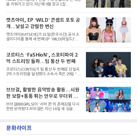
년 시작된 ‘롤라팔루자’는 8개 스테이지, 170여
을 키워가고 있다.지난해 9월 정규 1집
팀의 아티스트와 40만 명 이상의 관객이 운집하
'AxMxP'를 발매하며 가요계에 정식 출격한
는 북미 최대 규모의 페스티벌이다.올해 ‘롤라팔
AxMxP는 데뷔 전부터 버스킹과 각종 페스티벌,
루자 시카고’에는 에스파 외에도 제니, 아이들,
공연 무대에 오르며 실전 경험을 쌓아왔다.이들
캣츠아이, EP ‘WILD’ 콘셉트 포토 공
코르티스 등 K팝 스타들이 출연진 명단에 이름
은 소속사 패밀리 콘서트를 비롯해 '뷰티풀 민트
을 올렸다.이날 에스파는
개…낯설고 강렬한 변신
라이프 2025', '2025 부산국제록페스티벌' 등 대
형 무대에 잇달아 출연해 당찬 에너지와 풋풋한
캣츠아이(KATSEYE)가 31일(한국시간) 공식 소
매력으로 음악팬들의 눈도장을 찍었다.이후
셜미디어를 통해 세 번째 EP ‘WILD(와일드)’의
AxMxP는 '카운트다운 판타지 2025-2026',
콘셉트 포토와 트랙리스트를 공개했다.‘Wild
'PEAKBOX 2025 vol.2 : 사랑·청춘·행복', '2025
heart(와일드 하트)’라는 제목이 붙은 콘셉트 포
Someday Christmas - 부산' 등 무대를 통해 안
토에는 멤버들의 본능적이고 야성적인 면모가
코르티스 ‘FaSHioN’, 스포티파이 2
정적인 실력을 입증했고, 올해 '2026 어썸뮤직
강렬하게 담겼다. 짙은 아이섀도와 푸른빛·금빛·
페스티벌', '뷰티풀 민트 라이프 2026', '2026
억 스트리밍 돌파…팀 통산 두 번째
붉은빛의 컬러 렌즈가 비현실적인 분위기를 자
아내고, 여러 원색이 불규칙하게 뒤섞인 멀티컬
코르티스(CORTIS)가 팀 통산 두 번째로 단일곡
러 헤어와 과감한 블루·블랙 립 메이크업이 낯설
2억 스트리밍을 달성했다.소속사 측은 29일 “코
고도 매혹적인 비주얼을 완성했다.스타일링 역
르티스의 데뷔 앨범 수록곡 ‘FaSHioN’이 글로
시 파격적이다. 스터드와 망사, 코르셋, 풍성한
벌 오디오·음원 스트리밍 플랫폼 스포티파이에
레이스 등 언뜻 어울리지 않을 듯한 소재와 실루
서 27일 자로 누적 재생 수 2억 회를 돌파했
브브걸, 활발한 음악방송 활동…시원
엣을 거침없이 결합했다. 멤버들은 각기 다른 개
다”고 밝혔다.곡이 발표된 지 약 10개월 만이다.
성을 살린 스타일링을 선
한 보컬+통통 튀는 안무로 무더위 사
팀의 첫 번째 2억 스트리밍 곡은 동일 음반에 수
록된 ‘GO!’다. 이 노래는 공개 약 9개월 만인 지
냥
브브걸(BBGIRLS)이 ‘서머 퀸’의 존재감을 다시
난달 26일 자에 2억 고지를 밟았다. 이는 최근 5
한번 보여줬다.브브걸은 지난 16일 새 싱글
년 내 데뷔한 보이그룹의 곡 중 최단기 2억 달성
'BODY WAVE'(바디 웨이브)를 발매하고 각종 음
이며 ‘FaSHioN’이 그 다음이다.코르티스는 평
악방송에 출연했다.브브걸은 컴백 이후 Mnet
소 관심이 많은 ‘패션’을 소재로 곡을 공동 창작
'엠카운트다운'을 시작으로 KBS2 '뮤직뱅크',
했다. “내 티, 5 bucks 바지는, 만원” 등 멤버들
문화라이프
MBC '쇼! 음악중심', SBS '인기가요' 등 주요 음
의 라이프 스타일
악방송 무대에 올라 화려한 퍼포먼스를 펼쳤다.
시원한 에너지와 안정적인 라이브, 통통 튀는 매