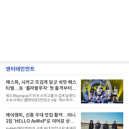
엔터테인먼트
에스파, 시카고 뜨겁게 달군 쇠맛 페스
티벌…美 ‘롤라팔루자’ 첫 출격부터
증명한 존재감
에스파(aespa)가 미국 시카고를 뜨겁게 달궜다.
소속사 에스엠엔터테인먼트는 4일 “에스파가
지난 2일(현지 시간) 미국 시카고 그랜트 파크에
서 열린 ‘롤라팔루자 시카고’(Lollapalooza
Chicago)의 알리안츠 스테이지에 올랐다”며
에이엠피, 신흥 무대 맛집 활약…미니
“총 14곡으로 구성된 세트리스트를 선사, 데뷔 7
2집 'HELLO AxMxP'로 이어갈 상승
년 차다운 노련한 무대 매너와 파워풀한 에너지
로 현장의 분위기를 압도했다”고 밝혔다.1991
세
AxMxP(에이엠피)가 신흥 무대 맛집으로 존재감