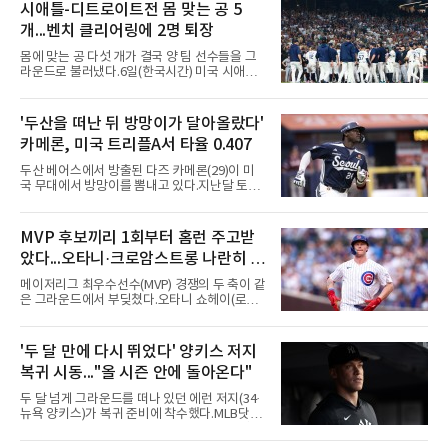
티 선산에서 열리는 KPGA ‘골프존 오픈’ 출전권
시애틀-디트로이트전 몸 맞는 공 5
을 부여한다.대회는 골프존 투비전NX플러스 투
개...벤치 클리어링에 2명 퇴장
어 모드에서 하루 동안 2라운드 36홀 스트로크
플레이, 콕힐 골프클럽 - NO.4 코스에서 진행된
몸에 맞는 공 다섯 개가 결국 양 팀 선수들을 그
다. 시드권자와 예선통과자, 신인 및 초청 선수,
라운드로 불러냈다.6일(한국시간) 미국 시애틀
오프라인 예선전을 통해 선발
T모바일 파크에서 열린 시애틀 매리너스와 디트
로이트 타이거스의 경기에서 벤치 클리어링이
벌어졌다. 난투극으로 번지지는 않았으나 좌완
'두산을 떠난 뒤 방망이가 달아올랐다'
게이브 스파이어와 댄 윌슨 시애틀 감독이 퇴장
카메론, 미국 트리플A서 타율 0.407
당했다.발단은 선발이었다. 시애틀 브라이언 우
가 디트로이트 타자를 세 차례 맞혔다. 다만 팔꿈
두산 베어스에서 방출된 다즈 카메론(29)이 미
치 보호대에 맞거나 변화구에 발이 스치는 수준
국 무대에서 방망이를 뽐내고 있다.지난달 토론
이어서 치명적이지는 않았다.분위기는 그다음에
토 블루제이스와 마이너리그 계약을 맺은 카메
달라졌다. 우에 이어 등판한 스파이어가 우타자
론은 루키리그 2경기를 거쳐 트리플A 버펄로 바
글라이버 토레스의 몸쪽 빠른 볼로 왼쪽 넓적다
이슨스로 승격한 뒤 연일 뜨거운 타격감을 보이
MVP 후보끼리 1회부터 홈런 주고받
리를 맞혔다. 토레스와 시애틀 포수 칼 롤리가 말
고 있다.수치가 압도적이다. 트리플A 15경기에
을 주고받자 AJ 힌치 디
았다...오타니·크로암스트롱 나란히 홈
서 타율 0.407(54타수 22안타), 2홈런, 10타점,
8도루를 기록 중이며 OPS는 1.151에 이른다.
런 맞불
메이저리그 최우수선수(MVP) 경쟁의 두 축이 같
15경기 중 14경기에서 안타를 만들었고 최근 7
은 그라운드에서 부딪쳤다.오타니 쇼헤이(로스
경기 연속 안타도 이어갔다.6일(한국시간) 노퍽
앤젤레스 다저스)와 피트 크로암스트롱(시카고
타이즈전에서도 4타수 3안타 2득점을 올렸다.
컵스)은 6일(한국시간) 미국 시카고 리글리필드
2-6으로 뒤진 9회말 1사에서 좌전 안타로 발판
에서 나란히 홈런 두 방씩을 주고받았다.첫 회부
'두 달 만에 다시 뛰었다' 양키스 저지
을 놓았고, 버펄로는 이 회에만 5점을 뽑아 7-6
터 불이 붙었다. 1회초 선두타자 오타니가 컵스
역전승을 거뒀다.한국에서의 성적도
복귀 시동..."올 시즌 안에 돌아온다"
선발 이마나가 쇼타를 상대로 우월 솔로 홈런을
뽑자, 1회말 크로암스트롱이 다저스 선발 에릭
두 달 넘게 그라운드를 떠나 있던 에런 저지(34·
라워를 상대로 중월 솔로 홈런으로 응수했다. 최
뉴욕 양키스)가 복귀 준비에 착수했다.MLB닷컴
근 50년간 리글리필드에서 1회 양 팀 선두타자
은 6일(한국시간) 저지가 전날 추가 검사를 받은
홈런이 함께 나온 것은 두 번째이며, 통계업체
뒤 야외 달리기와 상체 저항 운동으로 훈련 강도