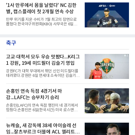
엘리어스 스포츠뷰로에 따르면 그해 MVP 투표
를 높여도 된다는 허가를 받았다고 전했다.저지
'1사 만루에서 몸을 날렸다' NC 김한
10위 이내 선수끼리 이런 공방을 벌인 사례는 처
는 이날 뉴욕 양키스타디움에서 열린 세인트루
음이다.흐름은 크로암스트롱
별, 캡스플레이 첫 2개월 연속 수상
이스 카디널스전을 앞두고 야구 장비를 착용한
채 스트레칭과 조깅, 저항 밴드 훈련을 소화했
만루 위기를 지운 수비가 7월 최고의 장면으로
다. 아메리칸리그 최우수선수(MVP) 3회 수상자
뽑혔다.한국야구위원회(KBO) 사무국은 6일
인 그가 부상 이후 야외 달리기에 나선 것은 처음
2026 신한 SOL KBO리그 7월 월간 캡스플레이
이다.본인의 의지는 확고하다. 저지는 올 시즌 안
수상자로 NC 다이노스 내야수 김한별을 선정했
에 돌아오겠다며, 애초부터 최대한 빨리 복귀하
다고 밝혔다. 6월에 이어 두 달 연속 수상으로,
는 것이 계획이었고 올해를 접겠다고 생각한 적
축구
이 상 제정 이래 첫 사례다.ADT캡스가 KBO와
은 없다고 말했다.이탈은
함께 시상하는 이 상은 공식 기록위원이 승리 확
률 기여도와 수비 지수를 종합 평가해 해당 기간
최고점을 받은 수비 장면에 준다.수상 장면은 지
고교·대학서 모두 우승 맛봤다...K리그
난달 23일 서울 잠실구장에서 나왔다. NC가 7-5
1 강원, 19세 미드필더 김슬기 영입
로 앞선 8회말 1사 만루에서 김한별은 LG 트윈
스 오지환의 강한 타구에 몸을 날려 막아낸 뒤 유
강원FC가 대학 무대에서 뛰던 신인 미드필더를
격수 김주원에게 연결했다. 김주원이 1루수 블
데려왔다.강원은 6일 연세대 소속이던 김슬기
레인에게 던지며 4-6-3 병살타가 완
(19)를 영입했다고 밝혔다. 186㎝, 79㎏의 신체
조건을 갖췄다.이력은 우승으로 채워져 있다. 수
원고 시절 주축으로 활약하며 지난해 전국고등
손흥민 연속 득점 4경기서 마
리그와 추계전국고등대회 우승에 기여했고, 올
감...LAFC는 승부차기 승리
해 연세대 진학 후에는 춘계한산대첩기대학대회
정상에 올랐다. 2024년에는 17세 이하(U-17) 대
손흥민(LAFC)의 연속 득점 행진이 네 경기에서
표팀 훈련에도 소집됐다.김슬기는 입단하게 돼
멈췄다.손흥민은 6일(한국시간) 미국 로스앤젤
기쁘고 영광이라며 프로 무대에서도 성장해 팀
레스 BMO 스타디움에서 열린 2026시즌 리그스
에 꼭 필요한 선수가 되겠다고 각오를 밝혔다.
컵 리그 페이즈 1차전 치바스 과달라하라(멕시
코)전에 선발 출전했으나 공격포인트 없이 후반
뉴캐슬, 새 감독에 38세 야이슬레 선
41분 타일러 보이드와 교체됐다. 이날 골을 넣었
임...잘츠부르크 더블에 ACL 엘리트 2
다면 공식전 5경기 연속 득점이었다. 다만 메이