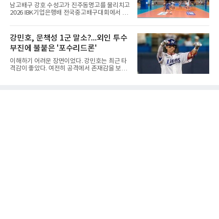
메츠 구단이 유독 한국 선수들에게 '기회의 땅'이
구대회 4강 진출
남고배구 강호 수성고가 진주동명고를 물리치고
아닌 '무덤'처럼 작용하고 있음을 방증하고 있다.
2026 IBK기업은행배 전국중고배구대회에서 18
고교 시절 시속 160km에 달하는 강속구로 큰 스
세이하 남자부 4강에 진출했다.지난 6월 2026
포트라이트를 받았던 심준석은 루키리그에서 메
한국중고배구 2차연맹전 준우승팀 수성고는 4
츠 구단으로부터 방출 조치됐다. 피츠버그 파이
일 충북 제천 대원대 민송체육관에서 열린 대회
강민호, 문책성 1군 말소?...외인 투수
리츠와 마이애미 말린스를 거쳐 메츠에 둥지를
8강전에서 진주동명고를 상대로 공격력이 호조
틀며 반등을 노렸으나
부진에 불붙은 '포수리드론'
를 보이며 세트스코어 3-1(25-19, 25-22, 21-
25, 25-23)으로 꺾었다. 인하부고도 부산동성고
이해하기 어려운 장면이었다. 강민호는 최근 타
를 맞아 뛰어난 조직력을 바탕으로 삼아 3-0(25-
격감이 좋았다. 여전히 공격에서 존재감을 보여
19, 25-19, 25-23)으로 완승을 거두고 4강에 합
주고 있었고, 특별한 부상 소식도 없었다. 그런
류했다. .한편 18세이하 여자부 4강은 중앙여고-
데 갑작스럽게 1군 엔트리에서 제외됐다. 팬들
일신여상, 광주체고-선명여고의 대결로 좁혀졌
사이에서 성적이 떨어진 주전 선수를 쉬게 하는
다. ◇4일 전적
상황도 아니고, 부상으로 빠지는 것도 아니라면
'왜 지금인가'라는 의문이 생길 수밖에 없다.특히
시점이 겹쳤다. 삼성 외국인 투수들이 잇따라 난
타를 당했고, 일부 팬들은 그 원인을 강민호의
포수 리드에서 찾기 시작했다. 이른바 '포수리드
론'이다. 볼 배합이 문제였던 것 아니냐, 투수와
의 호흡에 문제가 있었던 것 아니냐는 지적이다.
그리고 이어진 강민호의 1군 말소. 때문에 팬들
사이에서는 "문책성