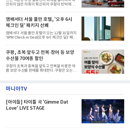
인천 석남동 쿠팡 물류센터 화재를 둘러싸고 확
현북초등학교, 신현여자중학교 등 인천 서해구
인되지 않은 의혹이 확산되자 쿠팡이 반박에 나
관내 임시 대피소 3곳에서 체류해온 화재 피해
섰다. 화재 전 센터 내부에서 탄내가 났다는 주장
주민들을 대상으로 출장 청소업체 요청 접수를
에 대해서는 외부 화재 연기 유입이라고 설명했
시작했다. 현장에서 극심한 피해를 입은 지역 주
고, 2023년 같은 물류센터에서 발생한 화재에
앰배서더 서울 풀만 호텔, '오후 6시
민들의 호응 속에 CFS는 즉시 행동에 나섰다. 지
대해서도 쿠팡 입주 전 공사 과정에서 벌어진 일
난 28일 오후 전문 청소업체와
체크인 딜' 패키지 선봬
이라며 선을 그었다.쿠팡은 21일 인천 물류센터
내부에서 불이 타는 냄새가 났다는 의혹과 관련
앰배서더 서울 풀만 호텔이 오는 12월 31일까지
해 “사실무근”이라는 입장을 밝혔다.회사 측은
'6PM Check-in Deal(오후 6시 체크인 딜)' 패키
“인근에서 지난 15일 다른 회사에서 발생한 대
지를 선보인다.이번 패키지는 오후 6시 체크인
형 화재 연기가 인입돼 즉시 방재팀이 조사한 결
으로 여유로운 저녁 시간부터 호텔 스테이를 시
과 일산화탄소가 미검출됐고, 내부 문제가 아닌
작할 수 있도록 준비됐다.앰배서더 서울 풀만 호
쿠팡, 초복 앞두고 전복·장어 등 보양
것으로 확인됐다”고 설명했다.이어 “정확한 화
텔 측은 “퇴근 후 또는 주말 도심 속에서 짧지만
재 원인은 추후 조사될
수산물 70여종 할인
온전한 휴식을 원하는 고객들에게 특별한 경험
을 제공한다”고 밝혔다.패키지는 디럭스와 이그
쿠팡이 초복과 중복을 앞두고 전복을 비롯한 여
제큐티브 두 가지 타입으로 구성된다. 디럭스 패
름 보양 수산물 판매를 확대한다. 쿠팡은 오는
키지는 객실 1박(룸 온리)으로 심플한 호캉스를
20일까지 전복, 문어, 낙지, 장어 등 70여종의 수
즐길 수 있으며, 이그제큐티브 패키지는 객실 1
산물을 할인 판매한다고 8일 밝혔다.이번 행사
박과 함께 클럽 앰배서더 라운지 2인 이용, 웰니
에는 국내산 활전복과 문어, 낙지, 장어, 생물새
스 센터 사우나 2인 이용 혜택이 포함된다.특히
마니아TV
우 등이 포함됐다. 쿠팡은 올해 큰 크기의 전복
클럽 앰배서더 라운지
생산량이 늘어난 점을 반영해 주요 산지 상품을
로켓프레시 새벽배송으로 선보인다고 설명했다.
전복은 산지에서 채취한 뒤 전국으로 직송되는
[아이들] 타이틀 곡 'Gimme Dat
방식으로 운영된다. 신선도가 중요한 상품인 만
Love' LIVE STAGE
큼 이르면 다음 날 오전 배송이 가능하도록 물류
망을 활용하고 있다.쿠팡의 전복 매입량도 늘고
있다. 쿠팡에 따르면 전복 매입량은 2020년 30
톤 미만에서 2022년 140톤