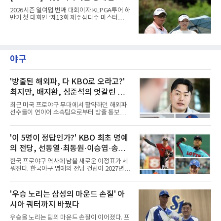
최다 우승 단독 1위에 오른다.라
2026시즌 열여덟 번째 대회이자 KLPGA투어 하
반기 첫 대회인 ‘제13회 제주삼다수 마스터
스’(총상금 10억 원, 우승상금 1억 8천만 원)가
제주도 서귀포시에 위치한 테디밸리 골프앤리조
트(파72/6,767야드)에서 열리고 있다.7일 현재
2라운드 경기가 펼쳐지고 있다.강채연이 12번
홀에서 경기하고 있다.
야구
'방출된 해외파, 다 KBO로 오라고?'
최지만, 배지환, 심준석의 엇갈린 거
취와 현실
최근 미국 프로야구 무대에서 활약하던 해외파
선수들이 연이어 소속팀으로부터 방출 통보를
받으면서 국내 야구계의 시선이 집중되고 있다.
메이저리그와 마이너리그를 오가며 도전을 이어
가던 이들의 잇단 이탈은 자연스럽게 '이들이 과
'이 5명이 정답인가?' KBO 최초 명예
연 KBO리그로 유턴할 것인가'라는 뜨거운 화두
의 전당, 선동열·최동원·이승엽·송진
로 이어졌다. 일각에서는 당연하다는 듯 국내 복
귀를 점치고 있지만, 막상 뚜껑을 열어보면 세
우·김응용을 둘러싼 논쟁
한국 프로야구 역사에 남을 새로운 이정표가 세
선수가 마주한 현실과 향후 행보는 판이하게 갈
워진다. 한국야구 명예의 전당 건립이 2027년으
린다. 선수 개인의 확고한 소신과 야구계의 엄격
로 다가오면서 이제 야구계의 관심은 하나의 질
한 제도적 규정이 얽혀있기 때문이다.가장 먼저
문으로 향하고 있다. "누가 한국 야구 최초의 명
국내 무대행을 확정 지은 인물은 베테랑 최지만
예의 전당 헌액자가 될 것인가?"현재 가장 많이
'우승 노리는 삼성의 마운드 손질' 아
이다. 오랜 기간 메이저리그에서 산전수전을 겪
거론되는 후보군은 선동열, 최동원, 이승엽, 송
은 최지만은 해외파 복귀 규
시아 쿼터까지 바꿨다
진우, 그리고 김응용 감독이다. 한국 야구의 시
대별 상징성과 업적을 고려하면 충분히 설득력
우승을 노리는 팀의 마운드 손질이 이어졌다. 프
있는 이름들이다.선동열은 한국 야구가 배출한