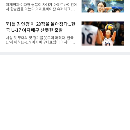
록하며 조 1위로 결승 토너먼트에 진출했다.경
이재영과 이다영 쌍둥이 자매가 아제르바이잔에
복고는 1쿼터 초반부터 박지오의 높은 슛 성공
서 한솥밥을 먹는다.아제르바이잔 슈퍼리그 투
률을 앞세워 공격을 주도하며 24-15로 기선을
란VC는 지난 4일 이재영 영입을 알린 데 이어 7
제압했다. 이후에도 전력의 우위를 바탕으로 경
일 이다영과도 계약했다고 발표했다. 구단은 이
기를 운영한 경복고는 전반을 40-34로 마친 뒤,
다영이 2026-2027시즌 투란 소속으로 활약할
'리틀 김연경'이 28점을 몰아쳤다...한
후반 들어 내·외곽에서 고른 득점포를 가동하며
예정이라고 전했다.두 선수가 국내를 떠난 것은
점수 차를 크게 벌려 여유 있게 승
국 U-17 여자배구 산뜻한 출발
2021년이다. V리그 흥국생명 소속이던 당시 중
학교 시절 학교 폭력을 행사했다는 폭로가 나오
사상 첫 무대의 첫 경기를 웃으며 마쳤다. 한국
면서 한국 배구계를 등졌다.이재영의 해외 여정
17세 이하(U-17) 여자 배구대표팀이 아시아 챔
은 순탄치 않았다. 2021년 말 그리스 PAOK 테
피언 자격으로 처음 나선 세계선수권에서 데뷔
살로키니에 입단했으나 무릎 부상으로 몇 경기
전을 승리로 장식했다.이승여 감독이 이끄는 한
뛰지 못했고, 긴 공백 끝에 지난해 7월 일본 SV
국은 7일(한국시간) 칠레 로스 안데스의 리세오
리그 빅토리아 히메지에 합류했다가 지난 5월
믹스토 체육관에서 열린 2026 국제배구연맹
팀을 떠났다.이다영은 더 많은 무대를
(FIVB) U-17 여자 세계선수권대회 조별리그 D조
1차전에서 푸에르토리코를 3-1(25-10 25-23
19-25 26-24)로 이겼다.승리의 중심에는 '리틀
김연경'으로 불리는 아웃사이드 히터 손서연(선
명여고)이 있었다. 그는 공격 24점에 블로킹과
서브 각 2점을 더해 양 팀 최다인 28점을 몰아쳤
다. 장수인이 11점, 최민주가 8점, 어민서가 7점
으로 힘을 보탰다.승점 3을 챙긴 한