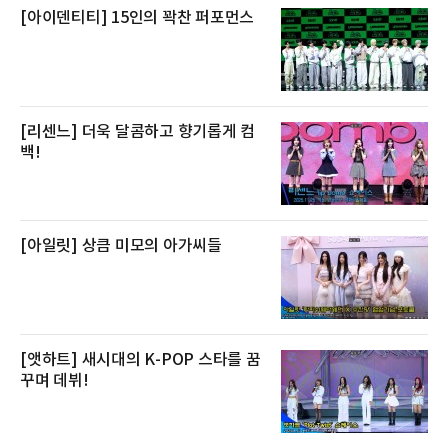
[아이덴티티] 15인의 꽉찬 퍼포먼스
[리센느] 더욱 달콤하고 향기롭게 컴
백!
[아일릿] 상큼 미모의 아가씨들
[앳하트] 새시대의 K-POP 스타를 꿈
꾸며 데뷔!