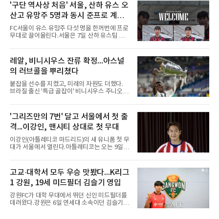
은 다른 곳을 향한다. 성적 부진과 별개로 선임
'구단 역사상 처음' 서울, 산하 유스 오
과정에 부당함이 있었는지가 수사의 본류다.7일
산고 유망주 5명과 동시 준프로 계
연합뉴스 취재를 종합하면 서울경찰청 광역수사
단 금융범죄수사대는 전날 축구협회 사무실 등
약...ACL2 겨냥
FC서울이 유스 유망주 다섯 명을 한꺼번에 프로
을 압수수색해 감독 선임 관련 자료를 다수 확보
무대로 끌어올린다.서울은 7일 산하 유스팀 서
했다. 특히 감독 후보를 검토해 이사회에 추천하
울 오산고 소속 선수 5명과 준프로 계약을 맺었
는 전력강화위원회가 생성한 자료를 집중적으로
다고 밝혔다. 한 번에 다섯 명과 계약한 것은 구
확보한 것으로 알려졌다.경찰은 협회가 홍 전 감
단 역사상 처음으로, 3학년 김강준·신지섭·이서
레알, 비니시우스 잔류 확정...아스널
독을 1순위 후보로 정하고 검증한 과정, 이사회
현·정현웅과 2학년 정하원이 대상이다.오산고의
의 최종 승인 경위를 살
의 러브콜을 뿌리쳤다
성적이 배경이 됐다. 올 시즌 백운기 전국 고등학
교 축구대회와 코리아풋볼파크 U-18 챔피언스
붙잡을 선수를 지켰고, 미래의 자원도 더했다.
컵, K리그 U-17 챔피언십을 잇달아 제패했다.시
브라질 출신 '특급 골잡이' 비니시우스 주니오르
기도 맞물렸다. 서울은 9월 시작하는 아시아축
(26)가 레알 마드리드와의 동행을 2032년까지
구연맹(AFC) 챔피언스리그2(ACL2)를 앞두고 선
이어간다.스페인 프로축구 프리메라리가 '거함'
수단 깊이를 더하는 동시에 유스 출신에게 국제
레알 마드리드는 7일(한국시간) 비니시우스와
'그리즈만의 7번' 달고 서울에서 첫 출
무대 경험을 주려 했다.면면도 다양하다. 측면 공
2032년 6월 30일까지 유효한 6년 연장 계약에
격수 정현웅은 돌파력이
격...이강인, 맨시티 상대로 첫 무대
합의했다고 공식 발표했다. 비니시우스는 재계
약 확정 후 사회관계망서비스(SNS)에 베르나베
이강인(아틀레티코 마드리드)의 새 유니폼 첫 무
우에서의 8년은 너무 짧다며, 앞으로 6년, 그리
대가 서울에서 열린다.아틀레티코는 오는 9일
고 영원히 함께하겠다고 애정을 드러냈다.성사
오후 8시 서울월드컵경기장에서 맨체스터 시티
과정에는 우여곡절이 있었다. 그는 최근 잉글랜
와 2026 쿠팡플레이 시리즈 친선 경기를 치른다.
드 프리미어리그(EPL) 챔피언 아스널의 뜨거운
구단 소집 명단에 이강인이 포함되면서 변수가
고교·대학서 모두 우승 맛봤다...K리그
관심을 받았는데, 18개월간 이어진 재계약 협상
없는 한 그의 첫 출격은 서울이 된다.등번호부터
이 한때 교착됐기 때문이다. 그러
1 강원, 19세 미드필더 김슬기 영입
무게가 실렸다. 이강인은 첫 경기부터 7번을 단
다. 2010년대 팀의 전성기를 이끈 앙투안 그리즈
강원FC가 대학 무대에서 뛰던 신인 미드필더를
만이 달았던 번호다.합류 과정은 순탄치 않았다.
데려왔다.강원은 6일 연세대 소속이던 김슬기
스페인으로 건너가려던 그는 병역 특례 행정 절
(19)를 영입했다고 밝혔다. 186㎝, 79㎏의 신체
차 문제로 출국이 미뤄졌고, 국내에서 홀로 훈련
조건을 갖췄다.이력은 우승으로 채워져 있다. 수