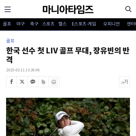
골프
야구
축구
스포츠
헬스
E스포츠·게임
오피니언
엔터
골프
한국 선수 첫 LIV 골프 무대, 장유빈의 반
격
2025-02-11 13:26:06