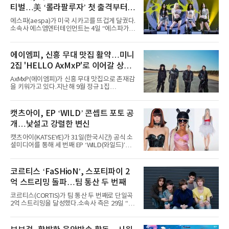
티벌…美 ‘롤라팔루자’ 첫 출격부터
증명한 존재감
에스파(aespa)가 미국 시카고를 뜨겁게 달궜다.
소속사 에스엠엔터테인먼트는 4일 “에스파가
지난 2일(현지 시간) 미국 시카고 그랜트 파크에
서 열린 ‘롤라팔루자 시카고’(Lollapalooza
Chicago)의 알리안츠 스테이지에 올랐다”며
에이엠피, 신흥 무대 맛집 활약…미니
“총 14곡으로 구성된 세트리스트를 선사, 데뷔 7
2집 'HELLO AxMxP'로 이어갈 상승
년 차다운 노련한 무대 매너와 파워풀한 에너지
로 현장의 분위기를 압도했다”고 밝혔다.1991
세
AxMxP(에이엠피)가 신흥 무대 맛집으로 존재감
년 시작된 ‘롤라팔루자’는 8개 스테이지, 170여
을 키워가고 있다.지난해 9월 정규 1집
팀의 아티스트와 40만 명 이상의 관객이 운집하
'AxMxP'를 발매하며 가요계에 정식 출격한
는 북미 최대 규모의 페스티벌이다.올해 ‘롤라팔
AxMxP는 데뷔 전부터 버스킹과 각종 페스티벌,
루자 시카고’에는 에스파 외에도 제니, 아이들,
공연 무대에 오르며 실전 경험을 쌓아왔다.이들
캣츠아이, EP ‘WILD’ 콘셉트 포토 공
코르티스 등 K팝 스타들이 출연진 명단에 이름
은 소속사 패밀리 콘서트를 비롯해 '뷰티풀 민트
을 올렸다.이날 에스파는
개…낯설고 강렬한 변신
라이프 2025', '2025 부산국제록페스티벌' 등 대
형 무대에 잇달아 출연해 당찬 에너지와 풋풋한
캣츠아이(KATSEYE)가 31일(한국시간) 공식 소
매력으로 음악팬들의 눈도장을 찍었다.이후
셜미디어를 통해 세 번째 EP ‘WILD(와일드)’의
AxMxP는 '카운트다운 판타지 2025-2026',
콘셉트 포토와 트랙리스트를 공개했다.‘Wild
'PEAKBOX 2025 vol.2 : 사랑·청춘·행복', '2025
heart(와일드 하트)’라는 제목이 붙은 콘셉트 포
Someday Christmas - 부산' 등 무대를 통해 안
토에는 멤버들의 본능적이고 야성적인 면모가
코르티스 ‘FaSHioN’, 스포티파이 2
정적인 실력을 입증했고, 올해 '2026 어썸뮤직
강렬하게 담겼다. 짙은 아이섀도와 푸른빛·금빛·
페스티벌', '뷰티풀 민트 라이프 2026', '2026
억 스트리밍 돌파…팀 통산 두 번째
붉은빛의 컬러 렌즈가 비현실적인 분위기를 자
아내고, 여러 원색이 불규칙하게 뒤섞인 멀티컬
코르티스(CORTIS)가 팀 통산 두 번째로 단일곡
러 헤어와 과감한 블루·블랙 립 메이크업이 낯설
2억 스트리밍을 달성했다.소속사 측은 29일 “코
고도 매혹적인 비주얼을 완성했다.스타일링 역
르티스의 데뷔 앨범 수록곡 ‘FaSHioN’이 글로
시 파격적이다. 스터드와 망사, 코르셋, 풍성한
벌 오디오·음원 스트리밍 플랫폼 스포티파이에
레이스 등 언뜻 어울리지 않을 듯한 소재와 실루
서 27일 자로 누적 재생 수 2억 회를 돌파했