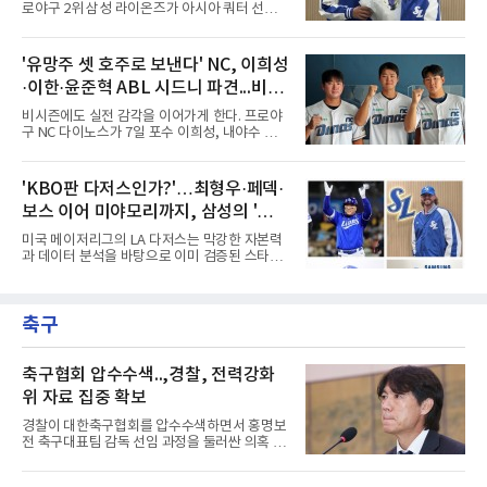
로야구 2위 삼성 라이온즈가 아시아 쿼터 선수
최고의 투수로 평가받는다. 해태 시절 통산 146
교체를 단행했다.삼성은 7일 기존 아시아 쿼터
승과 평균자책점 1.20이라는 압도적인 기록을
투수 미야지 유라(일본)를 한국야구위원회
남겼고, 1980년대 후반 리그를 지배했다. 일본
(KBO)에 웨이버 공시 요청하고, 일본 출신 투수
'유망주 셋 호주로 보낸다' NC, 이희성
프로야구에서도 성공하며 한국 선수의 해외 진
미야모리 사토시를 올 시즌 남은 기간 이적료 포
출 가능성을 보여준 상징적인 존
·이한·윤준혁 ABL 시드니 파견...비시
함 총 7만3천달러에 영입했다고 발표했다.미야
모리의 경력은 이렇다. 우완인 그는 2022년 일본
즌 실전 경험
비시즌에도 실전 감각을 이어가게 한다. 프로야
프로야구 라쿠텐 골든이글스에 입단해 2025년
구 NC 다이노스가 7일 포수 이희성, 내야수 이
까지 1군에서 69경기 2승 3패 10홀드 1세이브
한, 외야수 윤준혁을 올겨울 호주프로야구(ABL)
평균자책점 5.10을 기록했다. 올해는 2군 오이식
시드니 블루삭스에 파견한다고 밝혔다.세 선수
스 니가타 알비렉스 소속으로 17경기에 등판해
는 11월 12일 호주로 출국해 ABL 정규리그 일정
'KBO판 다저스인가?'…최형우·페덱·
5승 5패 평균자책점 4.36을 남겼다. 그는 치열하
을 소화한 뒤 내년 2월 귀국한다. NC는 비시즌
게 우승 경쟁을 하는 팀에서 뛰게
보스 이어 미야모리까지, 삼성의 '스펙
기간 유망주들에게 실전 경기 경험을 주기 위해
파견 프로그램을 진행하게 됐다고 전했다.이는
만렙' 승부수
미국 메이저리그의 LA 다저스는 막강한 자본력
처음이 아니다. NC는 2022년 질롱 코리아,
과 데이터 분석을 바탕으로 이미 검증된 스타들
2023년 브리즈번 밴디츠, 2024년 퍼스 히트 등
을 영입하는 대표적인 팀이다. 오타니 쇼헤이를
매년 ABL 구단에 유망주를 파견해왔다.
비롯해 메이저리그 정상급 선수들을 품으며 매
시즌 우승 후보로 평가받는 다저스의 행보는 늘
축구
야구계의 관심을 끌었다. 가능성에 투자하기보
다, 이미 무대에서 증명한 선수들을 통해 당장의
경쟁력을 끌어올린다는 점이다.최근 한국 프로
야구에서도 비슷한 방향성을 보여주는 팀이 있
축구협회 압수수색..,경찰, 전력강화
다. 바로 삼성 라이온즈다. 삼성은 오프시즌 최형
위 자료 집중 확보
우를 다시 품었다. 이는 단순한 베테랑 영입이 아
니라, 승부처에서 힘을 발휘할 수 있는 검증된
경찰이 대한축구협회를 압수수색하면서 홍명보
리더를 선택한 것이다.외국인 대체 투수 구성도
전 축구대표팀 감독 선임 과정을 둘러싼 의혹 규
마찬가지다. 메이저리그
명에 속도가 붙었다.월드컵 조별리그 탈락 이후
비판이 홍 전 감독에게 집중됐지만 경찰의 시선