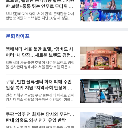
브브걸, 활발한 음악방송 활동…시원
엣을 거침없이 결합했다. 멤버들은 각기 다른 개
다”고 밝혔다.곡이 발표된 지 약 10개월 만이다.
성을 살린 스타일링을 선
한 보컬+통통 튀는 안무로 무더위 사
팀의 첫 번째 2억 스트리밍 곡은 동일 음반에 수
록된 ‘GO!’다. 이 노래는 공개 약 9개월 만인 지
냥
브브걸(BBGIRLS)이 ‘서머 퀸’의 존재감을 다시
난달 26일 자에 2억 고지를 밟았다. 이는 최근 5
한번 보여줬다.브브걸은 지난 16일 새 싱글
년 내 데뷔한 보이그룹의 곡 중 최단기 2억 달성
'BODY WAVE'(바디 웨이브)를 발매하고 각종 음
이며 ‘FaSHioN’이 그 다음이다.코르티스는 평
악방송에 출연했다.브브걸은 컴백 이후 Mnet
소 관심이 많은 ‘패션’을 소재로 곡을 공동 창작
'엠카운트다운'을 시작으로 KBS2 '뮤직뱅크',
했다. “내 티, 5 bucks 바지는, 만원” 등 멤버들
문화라이프
MBC '쇼! 음악중심', SBS '인기가요' 등 주요 음
의 라이프 스타일
악방송 무대에 올라 화려한 퍼포먼스를 펼쳤다.
시원한 에너지와 안정적인 라이브, 통통 튀는 매
력을 앞세워 매 무대 색다른 볼거리를 선사했다.
앰배서더 서울 풀만 호텔, ‘앰버드 시
특히 화사한 파스텔 톤의 비치웨어부터 청량한
어터’ 새 단장…새로운 브랜드 경험 선
마린룩, 햇살 아래 반짝이는 물결을 연상시키는
사
스커트, 강렬한 붉은 계열의 스타일링까지 각기
앰배서더 서울 풀만 호텔이 새로운 브랜드 경험
다른 매력을 선보였다. 브브걸은 다채로운 여름
을 선사한다.앰배서더 서울 풀만 호텔 측은 4일
패션을 완벽하게 소화하며 보
“호텔 공식 마스코트 앰버드(Ambird)의 새로운
이야기를 담은 인형 극장 콘셉트의 공간 ‘앰버드
시어터(Ambird Theater)’를 새롭게 선보인
쿠팡, 인천 물류센터 화재 피해 주민
다”고 밝혔다.앰배서더 서울 풀만 호텔은 로비
일상 복귀 지원 “지역사회 안정에 총
한편에 마련된 앰버드 존을 통해 앰버드의 세계
관을 소개해왔다. 앰버드 존은 앰버드가 우주여
력”
인천 서해구 석남동 쿠팡 물류센터 화재로 인해
행 중 수집한 다양한 굿즈를 전시한 '앰버드 플래
임시 대피소 생활을 지속해온 주민들이 생활 터
닛(Ambird Planet)과 계절별 플라워 연출로 사
전으로 돌아갈 수 있는 계기가 마련됐다. 쿠팡풀
랑받아온 ‘앰버드 가든(Ambird Garden)’으로
필먼트서비스(CFS)가 지난 28일부터 화재 피해
구성되어 있다.새 단장한 앰버드 시어터는 오페
주민을 대상으로 전문 출장 청소서비스 지원에
쿠팡 “입주 전 화재는 당사와 무관”…
라 극장을 모티브로 한 데코레이션으로 구성됐
나섬으로써 본격적인 지역사회 복구 작업이 시
다. 무대 공간 및 티켓 박스
탄내 의혹도 외부 연기 유입 반박
작된 것이다.대피소 주민 중심 청소 접수, 첫날
부터 2가구 지원 완료CFS는 신현초등학교, 신