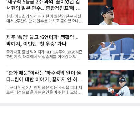
'제구력 5등급 2주 과외' 꼴이었던 김
비교하기 어려울 정도로 폭염이 길어지고 강해
25-17, 25-10)로 물리치고 우승을 차지했다.첫
지고 있다. 여기에 장마, 이
서현의 일본 연수...'종합검진표'에 불
세트를 13-25로 내주며 불안하게 출발한 중앙여
고는 이후 조직력을 되찾아 2세트부터 경기 주
과
한화 이글스의 영건 김서현이 일본의 전문 시설
도권을 완전히 장악했다. 강한 서브와 탄탄한 수
에서 2주간의 단기 연수를 마치고 돌아왔으나,
비를 앞세워 내리 세 세트를 따내며 짜릿한 역전
실전 마운드에서 여전히 극심한 제구 난조를 노
승을 완성했다.이번 우승은 더욱 의미가 컸다. 중
출하며 야구 팬들과 전문가들 사이에 씁쓸한 뒷
앙여고는 올해 3월 춘계연맹전과 5월 종별선수
맛을 남기고 있다.출국 당시만 해도 선수의 고질
제주 '폭염' 뚫고 ‘6언더파’ 맹활약...
권대회 결승에서 모두 선명여고에 패해 준우승
적인 제구 문제를 해결할 특효약이 될 것처럼 포
에 머물렀다. 그러나 세 번째
박예지, 이번엔 ‘첫 우승’ 가나
장되었던 이번 연수는, 뚜껑을 열어보니 '제구력
5등급에게 2주짜리 족집게 과외를 붙여 1등급을
국가대표 출신 박예지가 KLPGA 투어 2026시즌
기대한 꼴'이었다는 냉정한 평가를 피하기 어렵
하반기 첫 대회에서도 상승세를 이어갔다.박예
게 됐다.야구에서 투수의 제구력은 오랜 시간 투
지는 6일 제주 서귀포 테디밸리 골프앤리조트에
구폼을 반복하며 몸에 새겨진 일종의 근육 기억
서 열린 KLPGA 투어 제주삼다수 마스터스 1라
과 밸런스의 산물이다. 릴리스 포인트의 미세한
운드에서 보기 없이 버디만 6개를 잡아내며 6언
"한화 때문"이라는 '하주석의 말이 옳
오차나 하체 활용의 불균형은 수백, 수천 번의
더파 66타를 쳤다. 박예지는 서어진, 신다인과
교정 훈련과 실전 피드
다...팀에 대한 이야기, 끝까지 안 하는
선두권을 형성했다.이날 경기가 열린 테디밸리
골프앤리조트 역시 전국적 폭염을 피해가지 못
게 도리
누구나 인생에서 한 번쯤은 정든 조직을 떠나 새
했다. 대회장의 최고 기온은 35도에 달했다. 섬
로운 터전으로 옮기는 순간을 마주한다. 오랫동
지역 특성상 습도가 높아 체감온도는 더 높게 느
안 애정을 쏟았던 직장이든, 혹은 아쉬움과 상처
껴졌다.하지만 박예지는 폭염 만큼이나 매섭고
를 안고 떠난 곳이든 마침표를 찍는 일은 늘 복잡
뜨거운 경기력을 선보이며 첫 우승을 향한 발판
한 감정을 동반한다. 그곳을 떠난 뒤 주위에서 묻
을 마련했다.경기 후 박예지는 “날씨가 덥고 습
는다. "지금 여기 어때? 거기는 어땠어?" 이때 쏟
해 체력적으로 쉽지 않은 경기였지
아지는 유혹은 달콤하다. 그동안 쌓였던 불만과
섭섭함을 토로하며 동조를 구하고 싶은 마음이
굴뚝같아진다. 하지만 사회생활의 오랜 격언이
자 진리는 명확하다. '전 회사 욕은 결국 누워서
침 뱉기'다. 최근 하주석의 MHN 스포츠와의 인
터뷰는 이 평범한 진리를 가장 극적으로 보여주