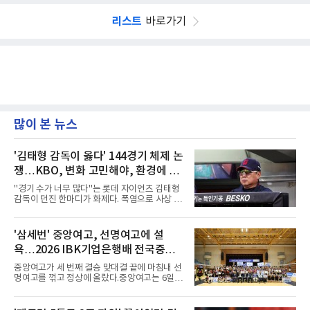
리스트
바로가기
많이 본 뉴스
'김태형 감독이 옳다' 144경기 체제 논
쟁…KBO, 변화 고민해야, 환경에 맞
는 경기 수가 바람직
"경기 수가 너무 많다"는 롯데 자이언츠 김태형
감독이 던진 한마디가 화제다. 폭염으로 사상 초
유의 이틀 연속 전 경기 취소가 결정된 날, 김 감
독은 단순히 더위를 이야기하지 않았다. 우천,
폭염, 부상 등 변수가 늘어나는 현실에서 현재
'삼세번' 중앙여고, 선명여고에 설
팀당 144경기 체제가 과연 지속 가능한지 질문
욕…2026 IBK기업은행배 전국중고
을 던졌다.물론 144경기가 세계적으로 특별히
많은 숫자는 아니다. 메이저리그는 팀당 162경
배구대회 우승
중앙여고가 세 번째 결승 맞대결 끝에 마침내 선
기, 일본프로야구도 143~144경기를 치른다. 숫
명여고를 꺾고 정상에 올랐다.중앙여고는 6일
자만 놓고 보면 KBO가 유난히 혹사 구조라고 말
충북 제천실내체육관에서 열린 2026 IBK기업은
하기 어렵다.하지만 중요한 것은 숫자가 아니라
행배 전국중고배구대회 18세 이하 여자부 결승
환경이다. 한국의 여름은 달라지고 있다. 과거와
에서 선명여고를 세트스코어 3-1(13-25, 25-14,