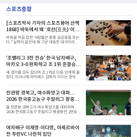
해 왔다. 6일 입국하는 동료들과 처음 대면한 뒤
원고 시절 주축으로 활약하며 지난해 전국고등
짧게 호흡을 맞춰 경기에 나선다.역할도 관심사
스포츠종합
리그와 추계전국고등대회 우승에 기여했고, 올
다. 유려한 탈압박과
해 연세대 진학 후에는 춘계한산대첩기대학대회
정상에 올랐다. 2024년에는 17세 이하(U-17) 대
표팀 훈련에도 소집됐다.김슬기는 입단하게 돼
[스포츠박사 기자의 스포츠용어 산책
기쁘고 영광이라며 프로 무대에서도 성장해 팀
1868] 바둑에서 왜 ‘호선(互先)’이라
에 꼭 필요한 선수가 되겠다고 각오를 밝혔다.
말할까
바둑을 처음 접한 사람들은 종종 궁금증을 갖는
다. "실력이 같은데 왜 그냥 대등한 대국이라고
하지 않고 '호선'이라고 할까." (본 코너 1807회
‘바둑에서 왜 ‘대국(對局)’이라 말할까‘ 참조)'호
선(互先)'은 한자로 '서로 호(互)', '먼저 선(先)'을
'조별리그 3전 전승' 한국 남자배구,
쓴다. 직역하면 '서로 먼저 둔다'는 뜻이다. 여기
마카오 3-0 완파하고 조 1위 준결승
서 '서로 먼저 둔다'는 표현은 한 판에서 두 사람
이 동시에 선수를 잡는다는 의미가 아니다. 중국
진출
세 경기를 모두 잡으며 조 1위로 다음 단계에 올
과 일본의 고대 바둑에서 실력이 같은 사람끼리
랐다. 이사나예 라미레스 감독이 이끄는 한국 남
는 여러 판을 둘 때 흑(선수)을 번갈아 맡았다는
자배구 대표팀(세계랭킹 26위)이 2026 동아시
관행에서 나온 말이다. 한 판은 A가 흑을, 다음
아남자선수권대회 조별리그를 3연승으로 마무
판은 B가 흑을 맡는 식으로 서로 선수를 주고받
리했다.대표팀은 7일 몽골 울란바타르 AVA 아레
전관왕 경복고, 여수화양고 대파…
는다는 의미였던 것이다.인터넷 조선왕조실록에
나에서 열린 대회 B조 조별리그 3차전에서 마카
서 호
2026 한국중고농구 주말리그 왕중왕
오(119위)를 세트 점수 3-0(25-18 25-16 25-15)
으로 제압했다. 일본과 대만에 이어 마카오까지
전 결승토너먼트 확정
올 전관왕 경복고가 여수화양고를 대파하며
꺾은 한국은 조별리그 전승으로 준결승 티켓을
2026 한국중고농구 주말리그 왕중왕전 2연승을
손에 넣었다.공격은 고르게 터졌다. 김요한(삼성
달성, 결승 토너먼트 진출을 확정했다.경복고는
화재)과 임재영(대한항공)이 각각 13점씩 올렸
7일 전남 해남 구교체육관에서 열린 대회 남고
고, 김준우(삼성화재)가 10득점, 이상현(국군체
부 H조 예선 2차전에서 박지오(26점)와 김호원
여자배구 이재영·이다영, 아제르바이
육부대)이 9득점으로 힘을 보탰다.대표팀은 8일
(22점)의 활약을 앞세워 여수화양고를 94-59로
오후 8시 30분 A조 2위와 결승
잔 투란VC 나란히 입단
완파했다. 이로써 경복고는 예선 2전 전승을 기