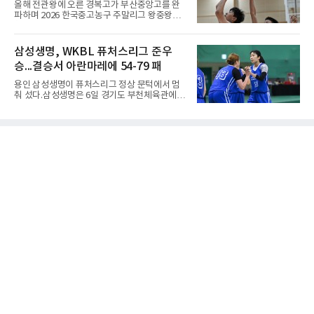
전 첫 승 신고
올해 전관왕에 오른 경복고가 부산중앙고를 완
둑'이라 말할까’ 참조)일본어에서도 같은 한자를
파하며 2026 한국중고농구 주말리그 왕중왕전
사용한다. 일본에서는 ‘置き石(오키이시, 놓는
첫 경기를 승리로 장식했다.경복고는 6일 전남
돌)’ 또는 ‘手合割(테아이와리, 대국 조건)’이라
해남 우슬체육관에서 열린 대회 남고부 예선리
는 표현을 많이 쓰지만, ‘置数(ちすう, 치스
그 H조 1차전에서 부산중앙고를 98-76으로 제
삼성생명, WKBL 퓨처스리그 준우
우)’라는 용례도 문헌에서 확인된다. 다만 현대
압했다. 박지오가 26점, 김호원이 22점, 정우진
일본
승...결승서 아란마레에 54-79 패
이 19점을 올리는 등 삼각편대의 고른 활약이 승
리를 이끌었다.경복고는 경기 초반부터 박지오
용인 삼성생명이 퓨처스리그 정상 문턱에서 멈
와 김호원의 내·외곽포가 고르게 터지며 주도권
춰 섰다.삼성생명은 6일 경기도 부천체육관에서
을 잡았다. 전반을 40-34로 앞선 경복고는 후반
열린 2026 티켓링크 WKBL 퓨처스리그 결승에
들어 높은 야투 성공률을 앞세워 점수 차를 더욱
서 일본여자프로농구 2부 리그 아란마레에 54-
벌렸고, 결국 22점 차 완승으로 경기를 마무리했
79로 졌다. 이다연이 14점을 넣었으나 20점 9리
다.B조에서는 용산고가 안양고를 98-71로 꺾고
바운드를 기록한 바이 쿰바 디야산을 앞세운 상
대회 2연승을 달렸다.한편 남중
대를 넘지 못했다.이번 대회에 처음 출전한 아란
마레는 조별리그부터 결승까지 6전 전승을 거뒀
고, 디야산이 최우수선수(MVP)로 뽑혔다.