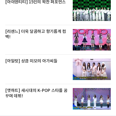
[아이덴티티] 15인의 꽉찬 퍼포먼스
[리센느] 더욱 달콤하고 향기롭게 컴
백!
[아일릿] 상큼 미모의 아가씨들
[앳하트] 새시대의 K-POP 스타를 꿈
꾸며 데뷔!