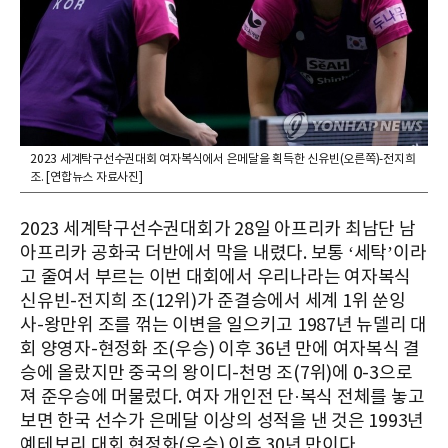
2023 세계탁구선수권대회 여자복식에서 은메달을 획득한 신유빈(오른쪽)-전지희
조. [연합뉴스 자료사진]
2023 세계탁구선수권대회가 28일 아프리카 최남단 남
아프리카 공화국 더반에서 막을 내렸다. 보통 ‘세탁’이라
고 줄여서 부르는 이번 대회에서 우리나라는 여자복식
신유빈-전지희 조(12위)가 준결승에서 세계 1위 쑨잉
사-왕만위 조를 꺾는 이변을 일으키고 1987년 뉴델리 대
회 양영자-현정화 조(우승) 이후 36년 만에 여자복식 결
승에 올랐지만 중국의 왕이디-천멍 조(7위)에 0-3으로
져 준우승에 머물렀다. 여자 개인전 단·복식 전체를 놓고
보면 한국 선수가 은메달 이상의 성적을 낸 것은 1993년
예테보리 대회 현정화(우승) 이후 30년 만이다.