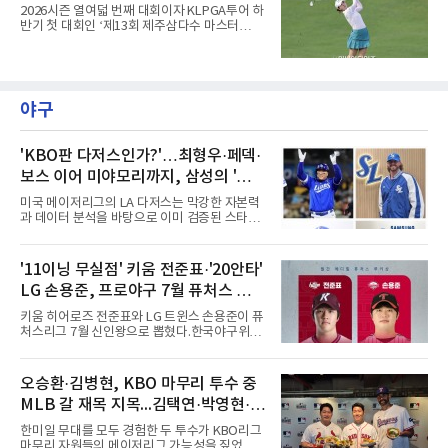
홀에서 경기하고 있다.
2026시즌 열여덟 번째 대회이자 KLPGA투어 하
반기 첫 대회인 ‘제13회 제주삼다수 마스터
스’(총상금 10억 원, 우승상금 1억 8천만 원)가
제주도 서귀포시에 위치한 테디밸리 골프앤리조
트(파72/6,767야드)에서 열리고 있다.7일 현재
2라운드 경기가 펼쳐지고 있다.장은수가 11번
홀에서 경기하고 있다.
야구
'KBO판 다저스인가?'…최형우·페덱·
보스 이어 미야모리까지, 삼성의 '스펙
만렙' 승부수
미국 메이저리그의 LA 다저스는 막강한 자본력
과 데이터 분석을 바탕으로 이미 검증된 스타들
을 영입하는 대표적인 팀이다. 오타니 쇼헤이를
비롯해 메이저리그 정상급 선수들을 품으며 매
시즌 우승 후보로 평가받는 다저스의 행보는 늘
'11이닝 무실점' 키움 전준표·'20안타'
야구계의 관심을 끌었다. 가능성에 투자하기보
LG 손용준, 프로야구 7월 퓨처스 루키
다, 이미 무대에서 증명한 선수들을 통해 당장의
경쟁력을 끌어올린다는 점이다.최근 한국 프로
상
키움 히어로즈 전준표와 LG 트윈스 손용준이 퓨
야구에서도 비슷한 방향성을 보여주는 팀이 있
처스리그 7월 신인왕으로 뽑혔다.한국야구위원
다. 바로 삼성 라이온즈다. 삼성은 오프시즌 최형
회(KBO)는 7일 2026 메디힐 KBO 퓨처스리그 7
우를 다시 품었다. 이는 단순한 베테랑 영입이 아
월 퓨처스 루키상 수상자로 두 선수를 선정했다
니라, 승부처에서 힘을 발휘할 수 있는 검증된
고 밝혔다. 대체 선수 대비 승리 기여도(WAR)를
오승환·김병현, KBO 마무리 투수 중
리더를 선택한 것이다.외국인 대체 투수 구성도
기준으로 전준표가 0.63, 손용준이 0.73으로 각
마찬가지다. 메이저리그
MLB 갈 재목 지목...김택연·박영현·조
각 투수와 타자 부문 1위에 올랐다.전준표의 7월
은 완벽했다. 두 경기에 모두 선발 등판해 11이
병현
한미일 무대를 모두 경험한 두 투수가 KBO리그
닝 무실점으로 2승을 챙겼다. 월간 평균자책점
마무리 자원들의 메이저리그 가능성을 짚었다.