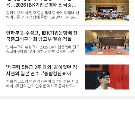
달아 뉴욕 메츠 산하 마이너리그에서 방출 통보
지고 있다. 여기에 장마, 이
욕…2026 IBK기업은행배 전국중고
를 받는 아픔을 겪었다. 두 선수의 동반 이탈은
메츠 구단이 유독 한국 선수들에게 '기회의 땅'이
배구대회 우승
중앙여고가 세 번째 결승 맞대결 끝에 마침내 선
아닌 '무덤'처럼 작용하고 있음을 방증하고 있다.
명여고를 꺾고 정상에 올랐다.중앙여고는 6일
고교 시절 시속 160km에 달하는 강속구로 큰 스
충북 제천실내체육관에서 열린 2026 IBK기업은
포트라이트를 받았던 심준석은 루키리그에서 메
행배 전국중고배구대회 18세 이하 여자부 결승
츠 구단으로부터 방출 조치됐다. 피츠버그 파이
에서 선명여고를 세트스코어 3-1(13-25, 25-14,
인하부고·수성고, IBK기업은행배 전
리츠와 마이애미 말린스를 거쳐 메츠에 둥지를
25-17, 25-10)로 물리치고 우승을 차지했다.첫
틀며 반등을 노렸으나
국중고배구대회 남고부 결승 격돌
세트를 13-25로 내주며 불안하게 출발한 중앙여
고는 이후 조직력을 되찾아 2세트부터 경기 주
인하부고와 수성고가 2026 IBK기업은행배 전국
도권을 완전히 장악했다. 강한 서브와 탄탄한 수
중고배구대회 18세 이하 남자부 결승에 나란히
비를 앞세워 내리 세 세트를 따내며 짜릿한 역전
진출하며 우승을 놓고 맞대결을 펼치게 됐다.인
승을 완성했다.이번 우승은 더욱 의미가 컸다. 중
하부고는 5일 충북 제천실내체육관에서 열린 대
앙여고는 올해 3월 춘계연맹전과 5월 종별선수
회 남자 18세 이하부 준결승에서 남성고를 세트
'제구력 5등급 2주 과외' 꼴이었던 김
권대회 결승에서 모두 선명여고에 패해 준우승
스코어 3-1(25-17, 17-25, 25-21, 25-17)로 꺾
에 머물렀다. 그러나 세 번째
서현의 일본 연수...'종합검진표'에 불
고 결승행 티켓을 따냈다. 인하부고는 높은 공격
성공률을 앞세워 경기 주도권을 잡으며 승리를
과
한화 이글스의 영건 김서현이 일본의 전문 시설
거뒀다.수성고도 준결승에서 속초고를 상대로
에서 2주간의 단기 연수를 마치고 돌아왔으나,
안정된 조직력을 바탕으로 3-1(25-23, 25-16,
실전 마운드에서 여전히 극심한 제구 난조를 노
22-25, 25-19) 승리를 거두며 결승에 합류했다.
출하며 야구 팬들과 전문가들 사이에 씁쓸한 뒷
치열한 승부 속에서도 공수 균형을 유지한 수성
맛을 남기고 있다.출국 당시만 해도 선수의 고질
고는 인하부고와 우승을 다툴 기회를 잡았다.여
적인 제구 문제를 해결할 특효약이 될 것처럼 포
자 18세 이하부에서는 중앙여고
장되었던 이번 연수는, 뚜껑을 열어보니 '제구력
5등급에게 2주짜리 족집게 과외를 붙여 1등급을
기대한 꼴'이었다는 냉정한 평가를 피하기 어렵
게 됐다.야구에서 투수의 제구력은 오랜 시간 투
구폼을 반복하며 몸에 새겨진 일종의 근육 기억
과 밸런스의 산물이다. 릴리스 포인트의 미세한