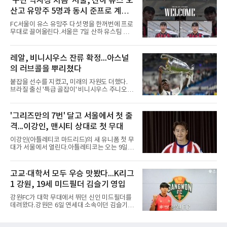
'구단 역사상 처음' 서울, 산하 유스 오
과정에 부당함이 있었는지가 수사의 본류다.7일
산고 유망주 5명과 동시 준프로 계
연합뉴스 취재를 종합하면 서울경찰청 광역수사
단 금융범죄수사대는 전날 축구협회 사무실 등
약...ACL2 겨냥
FC서울이 유스 유망주 다섯 명을 한꺼번에 프로
을 압수수색해 감독 선임 관련 자료를 다수 확보
무대로 끌어올린다.서울은 7일 산하 유스팀 서
했다. 특히 감독 후보를 검토해 이사회에 추천하
울 오산고 소속 선수 5명과 준프로 계약을 맺었
는 전력강화위원회가 생성한 자료를 집중적으로
다고 밝혔다. 한 번에 다섯 명과 계약한 것은 구
확보한 것으로 알려졌다.경찰은 협회가 홍 전 감
단 역사상 처음으로, 3학년 김강준·신지섭·이서
레알, 비니시우스 잔류 확정...아스널
독을 1순위 후보로 정하고 검증한 과정, 이사회
현·정현웅과 2학년 정하원이 대상이다.오산고의
의 최종 승인 경위를 살
의 러브콜을 뿌리쳤다
성적이 배경이 됐다. 올 시즌 백운기 전국 고등학
교 축구대회와 코리아풋볼파크 U-18 챔피언스
붙잡을 선수를 지켰고, 미래의 자원도 더했다.
컵, K리그 U-17 챔피언십을 잇달아 제패했다.시
브라질 출신 '특급 골잡이' 비니시우스 주니오르
기도 맞물렸다. 서울은 9월 시작하는 아시아축
(26)가 레알 마드리드와의 동행을 2032년까지
구연맹(AFC) 챔피언스리그2(ACL2)를 앞두고 선
이어간다.스페인 프로축구 프리메라리가 '거함'
수단 깊이를 더하는 동시에 유스 출신에게 국제
레알 마드리드는 7일(한국시간) 비니시우스와
'그리즈만의 7번' 달고 서울에서 첫 출
무대 경험을 주려 했다.면면도 다양하다. 측면 공
2032년 6월 30일까지 유효한 6년 연장 계약에
격수 정현웅은 돌파력이
격...이강인, 맨시티 상대로 첫 무대
합의했다고 공식 발표했다. 비니시우스는 재계
약 확정 후 사회관계망서비스(SNS)에 베르나베
이강인(아틀레티코 마드리드)의 새 유니폼 첫 무
우에서의 8년은 너무 짧다며, 앞으로 6년, 그리
대가 서울에서 열린다.아틀레티코는 오는 9일
고 영원히 함께하겠다고 애정을 드러냈다.성사
오후 8시 서울월드컵경기장에서 맨체스터 시티
과정에는 우여곡절이 있었다. 그는 최근 잉글랜
와 2026 쿠팡플레이 시리즈 친선 경기를 치른다.
드 프리미어리그(EPL) 챔피언 아스널의 뜨거운
구단 소집 명단에 이강인이 포함되면서 변수가
고교·대학서 모두 우승 맛봤다...K리그
관심을 받았는데, 18개월간 이어진 재계약 협상
없는 한 그의 첫 출격은 서울이 된다.등번호부터
이 한때 교착됐기 때문이다. 그러
1 강원, 19세 미드필더 김슬기 영입
무게가 실렸다. 이강인은 첫 경기부터 7번을 단
다. 2010년대 팀의 전성기를 이끈 앙투안 그리즈
강원FC가 대학 무대에서 뛰던 신인 미드필더를
만이 달았던 번호다.합류 과정은 순탄치 않았다.
데려왔다.강원은 6일 연세대 소속이던 김슬기
스페인으로 건너가려던 그는 병역 특례 행정 절
(19)를 영입했다고 밝혔다. 186㎝, 79㎏의 신체
차 문제로 출국이 미뤄졌고, 국내에서 홀로 훈련
조건을 갖췄다.이력은 우승으로 채워져 있다. 수
해 왔다. 6일 입국하는 동료들과 처음 대면한 뒤