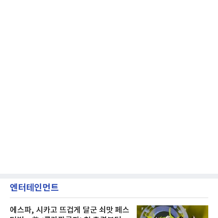
엔터테인먼트
에스파, 시카고 뜨겁게 달군 쇠맛 페스