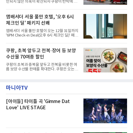
인되지 않은 의혹이 확산되자 쿠팡이 반박에 나
관내 임시 대피소 3곳에서 체류해온 화재 피해
섰다. 화재 전 센터 내부에서 탄내가 났다는 주장
주민들을 대상으로 출장 청소업체 요청 접수를
에 대해서는 외부 화재 연기 유입이라고 설명했
시작했다. 현장에서 극심한 피해를 입은 지역 주
고, 2023년 같은 물류센터에서 발생한 화재에
앰배서더 서울 풀만 호텔, '오후 6시
민들의 호응 속에 CFS는 즉시 행동에 나섰다. 지
대해서도 쿠팡 입주 전 공사 과정에서 벌어진 일
난 28일 오후 전문 청소업체와
체크인 딜' 패키지 선봬
이라며 선을 그었다.쿠팡은 21일 인천 물류센터
내부에서 불이 타는 냄새가 났다는 의혹과 관련
앰배서더 서울 풀만 호텔이 오는 12월 31일까지
해 “사실무근”이라는 입장을 밝혔다.회사 측은
'6PM Check-in Deal(오후 6시 체크인 딜)' 패키
“인근에서 지난 15일 다른 회사에서 발생한 대
지를 선보인다.이번 패키지는 오후 6시 체크인
형 화재 연기가 인입돼 즉시 방재팀이 조사한 결
으로 여유로운 저녁 시간부터 호텔 스테이를 시
과 일산화탄소가 미검출됐고, 내부 문제가 아닌
작할 수 있도록 준비됐다.앰배서더 서울 풀만 호
쿠팡, 초복 앞두고 전복·장어 등 보양
것으로 확인됐다”고 설명했다.이어 “정확한 화
텔 측은 “퇴근 후 또는 주말 도심 속에서 짧지만
재 원인은 추후 조사될
수산물 70여종 할인
온전한 휴식을 원하는 고객들에게 특별한 경험
을 제공한다”고 밝혔다.패키지는 디럭스와 이그
쿠팡이 초복과 중복을 앞두고 전복을 비롯한 여
제큐티브 두 가지 타입으로 구성된다. 디럭스 패
름 보양 수산물 판매를 확대한다. 쿠팡은 오는
키지는 객실 1박(룸 온리)으로 심플한 호캉스를
20일까지 전복, 문어, 낙지, 장어 등 70여종의 수
즐길 수 있으며, 이그제큐티브 패키지는 객실 1
산물을 할인 판매한다고 8일 밝혔다.이번 행사
박과 함께 클럽 앰배서더 라운지 2인 이용, 웰니
에는 국내산 활전복과 문어, 낙지, 장어, 생물새
스 센터 사우나 2인 이용 혜택이 포함된다.특히
마니아TV
우 등이 포함됐다. 쿠팡은 올해 큰 크기의 전복
클럽 앰배서더 라운지
생산량이 늘어난 점을 반영해 주요 산지 상품을
로켓프레시 새벽배송으로 선보인다고 설명했다.
전복은 산지에서 채취한 뒤 전국으로 직송되는
[아이들] 타이틀 곡 'Gimme Dat
방식으로 운영된다. 신선도가 중요한 상품인 만
Love' LIVE STAGE
큼 이르면 다음 날 오전 배송이 가능하도록 물류
망을 활용하고 있다.쿠팡의 전복 매입량도 늘고
있다. 쿠팡에 따르면 전복 매입량은 2020년 30
톤 미만에서 2022년 140톤