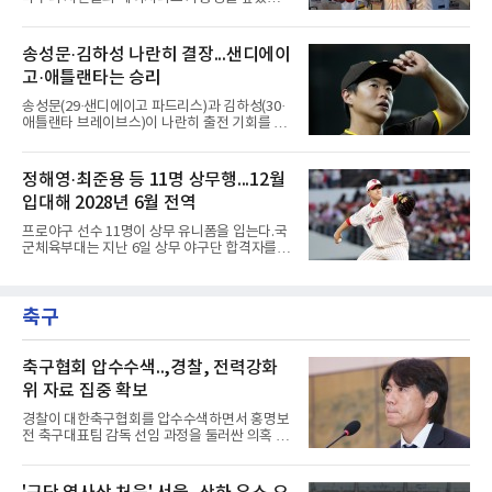
0.00으로 전체 1위, 이닝당 출루허용률(WHIP)
오승환은 7일 서울 용산구 코레아노스 키친 녹
은 1.00이다. 서울고 졸업 후 2024 신인 드래프
사평점에서 열린 'MLB 브렉퍼스트 클럽 시즌2'
트 1라운드 8순위로 키움에 입단했다.손용준은
미디어데이에서 김택연(두산 베어스)과 박영현
송성문·김하성 나란히 결장...샌디에이
방망이로 존재감을 드러냈다. 지난달 퓨처스리
(kt wiz), 조병현(SSG 랜더스)을 지목했다. 그는
그 전체에서 가장 많은 20안타를 때
고·애틀랜타는 승리
KBO리그에 구속과 신체 능력이 좋은 선수가 많
다며 세 이름을 꺼냈다.다만 조건을 달았다. 오승
송성문(29·샌디에이고 파드리스)과 김하성(30·
환은 이들이 경기 운영 능력과 경험을 더 쌓으면
애틀랜타 브레이브스)이 나란히 출전 기회를 잡
메이저리그 진출이 가능하다면서도, 지금보다
지 못했다.송성문은 7일(한국시간) 미국 피닉스
한두 단계 성장해야 성공할 수 있다고 강조했다.
체이스필드에서 열린 애리조나 다이아몬드백스
김병현도 같은 방향을 짚었다. 그는 김택연과 박
와의 원정 경기에서 벤치를 지켰다. 전날 교체로
정해영·최준용 등 11명 상무행...12월
영현을 꼽으며 한국에서는 최고 대우를 받지만
나서 1볼넷 1득점을 기록했으나 이날은 끝내 더
미국은 다르다고 조언했다.
입대해 2028년 6월 전역
그아웃을 벗어나지 못했다. 시즌 성적은 55경기
타율 0.208(106타수 22안타), 1홈런, 15타점이
프로야구 선수 11명이 상무 유니폼을 입는다.국
다. 팀은 애리조나를 5-1로 꺾고 서부지구 2위와
군체육부대는 지난 6일 상무 야구단 합격자를
1경기 차로 좁혔다.김하성의 상황은 더 어렵다.
확정하고 선수들에게 개별 통보했다.연합뉴스가
애틀랜타 트루이스트 파크에서 열린 마이애미
10개 구단에 확인한 결과, KIA 타이거즈에서는
말린스전에 나서지 못하며 3경기 연속 결장했
핵심 불펜 정해영과 우완 한재승, 내야수 윤도현
다. 지난 4일 부상자명단(IL)에서 해제돼 복귀했
축구
이 합격했다. 롯데 자이언츠는 오른손 불펜 최준
지만 주전 경쟁에서 밀려난
용과 이민석, 내야수 이호준 세 명이 이름을 올
렸고, 삼성 라이온즈에서도 좌완 이승현과 외야
수 함수호, 내야수 심재훈이 통보를 받았다.두산
축구협회 압수수색..,경찰, 전력강화
베어스 투수 최지강과 키움 히어로즈 외야수 원
위 자료 집중 확보
성준도 상무에서 군 복무를 하게 됐다. 반면 LG
트윈스와 한화 이글스, SSG 랜더스, NC 다이노
경찰이 대한축구협회를 압수수색하면서 홍명보
스, kt wiz에서는 합격자가 나오지 않았다.이들
전 축구대표팀 감독 선임 과정을 둘러싼 의혹 규
은 올해 12월 입대해 2028
명에 속도가 붙었다.월드컵 조별리그 탈락 이후
비판이 홍 전 감독에게 집중됐지만 경찰의 시선
은 다른 곳을 향한다. 성적 부진과 별개로 선임