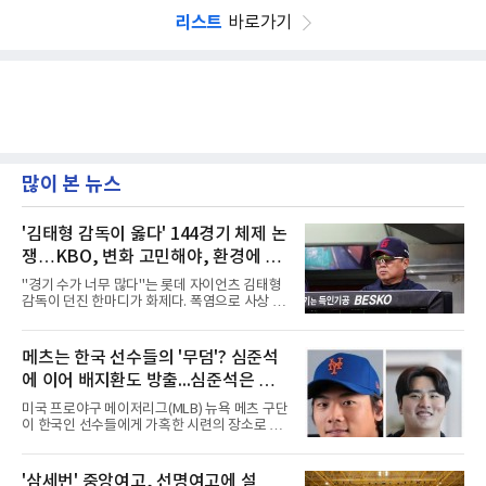
리스트
바로가기
많이 본 뉴스
'김태형 감독이 옳다' 144경기 체제 논
쟁…KBO, 변화 고민해야, 환경에 맞
는 경기 수가 바람직
"경기 수가 너무 많다"는 롯데 자이언츠 김태형
감독이 던진 한마디가 화제다. 폭염으로 사상 초
유의 이틀 연속 전 경기 취소가 결정된 날, 김 감
독은 단순히 더위를 이야기하지 않았다. 우천,
폭염, 부상 등 변수가 늘어나는 현실에서 현재
메츠는 한국 선수들의 '무덤'? 심준석
팀당 144경기 체제가 과연 지속 가능한지 질문
에 이어 배지환도 방출...심준석은 이
을 던졌다.물론 144경기가 세계적으로 특별히
많은 숫자는 아니다. 메이저리그는 팀당 162경
미 귀국, 배지환은 미국 잔류할 듯
미국 프로야구 메이저리그(MLB) 뉴욕 메츠 구단
기, 일본프로야구도 143~144경기를 치른다. 숫
이 한국인 선수들에게 가혹한 시련의 장소로 전
자만 놓고 보면 KBO가 유난히 혹사 구조라고 말
락하고 있다. 한때 한국 야구의 미래를 이끌어갈
하기 어렵다.하지만 중요한 것은 숫자가 아니라
대형 유망주로 기대를 모았던 투수 심준석에 이
환경이다. 한국의 여름은 달라지고 있다. 과거와
어, 빅리그 경력을 지닌 내외야수 배지환까지 연
'삼세번' 중앙여고, 선명여고에 설
비교하기 어려울 정도로 폭염이 길어지고 강해