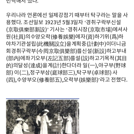
번역해서 썼다.
우리나라 언론에선 일제강점기 때부터 탁구라는 말을 사
용했다. 조선일보 1923년 5월3일자 ‘경취구락부신설
(京取俱樂部新設)’ 기사는 ‘경취시장(京取市場)에셔사
원(社員)의수양오락(修養娛樂)에자(資)하기위(爲)하
야차기관설립(此機關設立)을계획중(計劃中)이더니금
회경취구락부(今囘京取俱樂部)를신설(新設)하고부내
(部内)에좌기오부(左記五部)를설(設)하고기목적(其目
的)의달성(達成)을계(計)한다더라 일(一),야구부(野球
部) 이(二),정구부삼(庭球部三),탁구부(卓球部) 사
(四),수양부오(修養部五),오락부(娛樂部)’라고 전했다.