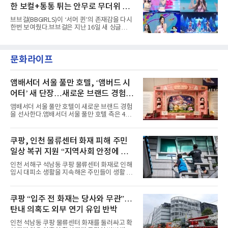
다”고 밝혔다.곡이 발표된 지 약 10개월 만이다.
성을 살린 스타일링을 선
한 보컬+통통 튀는 안무로 무더위 사
팀의 첫 번째 2억 스트리밍 곡은 동일 음반에 수
록된 ‘GO!’다. 이 노래는 공개 약 9개월 만인 지
냥
브브걸(BBGIRLS)이 ‘서머 퀸’의 존재감을 다시
난달 26일 자에 2억 고지를 밟았다. 이는 최근 5
한번 보여줬다.브브걸은 지난 16일 새 싱글
년 내 데뷔한 보이그룹의 곡 중 최단기 2억 달성
'BODY WAVE'(바디 웨이브)를 발매하고 각종 음
이며 ‘FaSHioN’이 그 다음이다.코르티스는 평
악방송에 출연했다.브브걸은 컴백 이후 Mnet
소 관심이 많은 ‘패션’을 소재로 곡을 공동 창작
'엠카운트다운'을 시작으로 KBS2 '뮤직뱅크',
했다. “내 티, 5 bucks 바지는, 만원” 등 멤버들
문화라이프
MBC '쇼! 음악중심', SBS '인기가요' 등 주요 음
의 라이프 스타일
악방송 무대에 올라 화려한 퍼포먼스를 펼쳤다.
시원한 에너지와 안정적인 라이브, 통통 튀는 매
력을 앞세워 매 무대 색다른 볼거리를 선사했다.
앰배서더 서울 풀만 호텔, ‘앰버드 시
특히 화사한 파스텔 톤의 비치웨어부터 청량한
어터’ 새 단장…새로운 브랜드 경험 선
마린룩, 햇살 아래 반짝이는 물결을 연상시키는
사
스커트, 강렬한 붉은 계열의 스타일링까지 각기
앰배서더 서울 풀만 호텔이 새로운 브랜드 경험
다른 매력을 선보였다. 브브걸은 다채로운 여름
을 선사한다.앰배서더 서울 풀만 호텔 측은 4일
패션을 완벽하게 소화하며 보
“호텔 공식 마스코트 앰버드(Ambird)의 새로운
이야기를 담은 인형 극장 콘셉트의 공간 ‘앰버드
시어터(Ambird Theater)’를 새롭게 선보인
쿠팡, 인천 물류센터 화재 피해 주민
다”고 밝혔다.앰배서더 서울 풀만 호텔은 로비
일상 복귀 지원 “지역사회 안정에 총
한편에 마련된 앰버드 존을 통해 앰버드의 세계
관을 소개해왔다. 앰버드 존은 앰버드가 우주여
력”
인천 서해구 석남동 쿠팡 물류센터 화재로 인해
행 중 수집한 다양한 굿즈를 전시한 '앰버드 플래
임시 대피소 생활을 지속해온 주민들이 생활 터
닛(Ambird Planet)과 계절별 플라워 연출로 사
전으로 돌아갈 수 있는 계기가 마련됐다. 쿠팡풀
랑받아온 ‘앰버드 가든(Ambird Garden)’으로
필먼트서비스(CFS)가 지난 28일부터 화재 피해
구성되어 있다.새 단장한 앰버드 시어터는 오페
주민을 대상으로 전문 출장 청소서비스 지원에
쿠팡 “입주 전 화재는 당사와 무관”…
라 극장을 모티브로 한 데코레이션으로 구성됐
나섬으로써 본격적인 지역사회 복구 작업이 시
다. 무대 공간 및 티켓 박스
탄내 의혹도 외부 연기 유입 반박
작된 것이다.대피소 주민 중심 청소 접수, 첫날
부터 2가구 지원 완료CFS는 신현초등학교, 신
인천 석남동 쿠팡 물류센터 화재를 둘러싸고 확
현북초등학교, 신현여자중학교 등 인천 서해구