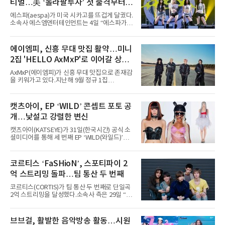
티벌…美 ‘롤라팔루자’ 첫 출격부터
증명한 존재감
에스파(aespa)가 미국 시카고를 뜨겁게 달궜다.
소속사 에스엠엔터테인먼트는 4일 “에스파가
지난 2일(현지 시간) 미국 시카고 그랜트 파크에
서 열린 ‘롤라팔루자 시카고’(Lollapalooza
Chicago)의 알리안츠 스테이지에 올랐다”며
에이엠피, 신흥 무대 맛집 활약…미니
“총 14곡으로 구성된 세트리스트를 선사, 데뷔 7
2집 'HELLO AxMxP'로 이어갈 상승
년 차다운 노련한 무대 매너와 파워풀한 에너지
로 현장의 분위기를 압도했다”고 밝혔다.1991
세
AxMxP(에이엠피)가 신흥 무대 맛집으로 존재감
년 시작된 ‘롤라팔루자’는 8개 스테이지, 170여
을 키워가고 있다.지난해 9월 정규 1집
팀의 아티스트와 40만 명 이상의 관객이 운집하
'AxMxP'를 발매하며 가요계에 정식 출격한
는 북미 최대 규모의 페스티벌이다.올해 ‘롤라팔
AxMxP는 데뷔 전부터 버스킹과 각종 페스티벌,
루자 시카고’에는 에스파 외에도 제니, 아이들,
공연 무대에 오르며 실전 경험을 쌓아왔다.이들
캣츠아이, EP ‘WILD’ 콘셉트 포토 공
코르티스 등 K팝 스타들이 출연진 명단에 이름
은 소속사 패밀리 콘서트를 비롯해 '뷰티풀 민트
을 올렸다.이날 에스파는
개…낯설고 강렬한 변신
라이프 2025', '2025 부산국제록페스티벌' 등 대
형 무대에 잇달아 출연해 당찬 에너지와 풋풋한
캣츠아이(KATSEYE)가 31일(한국시간) 공식 소
매력으로 음악팬들의 눈도장을 찍었다.이후
셜미디어를 통해 세 번째 EP ‘WILD(와일드)’의
AxMxP는 '카운트다운 판타지 2025-2026',
콘셉트 포토와 트랙리스트를 공개했다.‘Wild
'PEAKBOX 2025 vol.2 : 사랑·청춘·행복', '2025
heart(와일드 하트)’라는 제목이 붙은 콘셉트 포
Someday Christmas - 부산' 등 무대를 통해 안
토에는 멤버들의 본능적이고 야성적인 면모가
코르티스 ‘FaSHioN’, 스포티파이 2
정적인 실력을 입증했고, 올해 '2026 어썸뮤직
강렬하게 담겼다. 짙은 아이섀도와 푸른빛·금빛·
페스티벌', '뷰티풀 민트 라이프 2026', '2026
억 스트리밍 돌파…팀 통산 두 번째
붉은빛의 컬러 렌즈가 비현실적인 분위기를 자
아내고, 여러 원색이 불규칙하게 뒤섞인 멀티컬
코르티스(CORTIS)가 팀 통산 두 번째로 단일곡
러 헤어와 과감한 블루·블랙 립 메이크업이 낯설
2억 스트리밍을 달성했다.소속사 측은 29일 “코
고도 매혹적인 비주얼을 완성했다.스타일링 역
르티스의 데뷔 앨범 수록곡 ‘FaSHioN’이 글로
시 파격적이다. 스터드와 망사, 코르셋, 풍성한
벌 오디오·음원 스트리밍 플랫폼 스포티파이에
레이스 등 언뜻 어울리지 않을 듯한 소재와 실루
서 27일 자로 누적 재생 수 2억 회를 돌파했
브브걸, 활발한 음악방송 활동…시원
엣을 거침없이 결합했다. 멤버들은 각기 다른 개