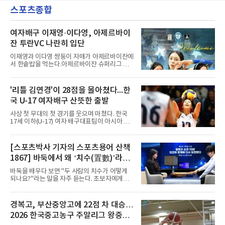
원고 시절 주축으로 활약하며 지난해 전국고등
짧게 호흡을 맞춰 경기에 나선다.역할도 관심사
스포츠종합
리그와 추계전국고등대회 우승에 기여했고, 올
다. 유려한 탈압박과
해 연세대 진학 후에는 춘계한산대첩기대학대회
정상에 올랐다. 2024년에는 17세 이하(U-17) 대
표팀 훈련에도 소집됐다.김슬기는 입단하게 돼
여자배구 이재영·이다영, 아제르바이
기쁘고 영광이라며 프로 무대에서도 성장해 팀
잔 투란VC 나란히 입단
에 꼭 필요한 선수가 되겠다고 각오를 밝혔다.
이재영과 이다영 쌍둥이 자매가 아제르바이잔에
서 한솥밥을 먹는다.아제르바이잔 슈퍼리그 투
란VC는 지난 4일 이재영 영입을 알린 데 이어 7
일 이다영과도 계약했다고 발표했다. 구단은 이
다영이 2026-2027시즌 투란 소속으로 활약할
'리틀 김연경'이 28점을 몰아쳤다...한
예정이라고 전했다.두 선수가 국내를 떠난 것은
국 U-17 여자배구 산뜻한 출발
2021년이다. V리그 흥국생명 소속이던 당시 중
학교 시절 학교 폭력을 행사했다는 폭로가 나오
사상 첫 무대의 첫 경기를 웃으며 마쳤다. 한국
면서 한국 배구계를 등졌다.이재영의 해외 여정
17세 이하(U-17) 여자 배구대표팀이 아시아 챔
은 순탄치 않았다. 2021년 말 그리스 PAOK 테
피언 자격으로 처음 나선 세계선수권에서 데뷔
살로키니에 입단했으나 무릎 부상으로 몇 경기
전을 승리로 장식했다.이승여 감독이 이끄는 한
뛰지 못했고, 긴 공백 끝에 지난해 7월 일본 SV
국은 7일(한국시간) 칠레 로스 안데스의 리세오
[스포츠박사 기자의 스포츠용어 산책
리그 빅토리아 히메지에 합류했다가 지난 5월
믹스토 체육관에서 열린 2026 국제배구연맹
팀을 떠났다.이다영은 더 많은 무대를
1867] 바둑에서 왜 ‘치수(置數)’라고
(FIVB) U-17 여자 세계선수권대회 조별리그 D조
1차전에서 푸에르토리코를 3-1(25-10 25-23
말할까
바둑을 배우다 보면 "두 사람의 치수가 어떻게
19-25 26-24)로 이겼다.승리의 중심에는 '리틀
되나요?"라는 말을 자주 듣는다. 초보자에게는
김연경'으로 불리는 아웃사이드 히터 손서연(선
다소 낯선 표현이다. ‘치수(置數)’는 한자어로
명여고)이 있었다. 그는 공격 24점에 블로킹과
'둘 치(置)'와 '셀 수(數)'를 쓴다. '돌을 놓는 수'라
서브 각 2점을 더해 양 팀 최다인 28점을 몰아쳤
는 의미이다. 두 사람이 대등하게 승부할 수 있도
경복고, 부산중앙고에 22점 차 대승…
다. 장수인이 11점, 최민주가 8점, 어민서가 7점
록 약한 쪽에게 미리 흑돌을 놓아주는 개수를 가
으로 힘을 보탰다.승점 3을 챙긴 한
2026 한국중고농구 주말리그 왕중왕
리킨다. 오늘날의 접바둑에서 말하는 '두 점', '세
점'이 바로 치수다. (본 코너 1844회 ‘왜 '접바