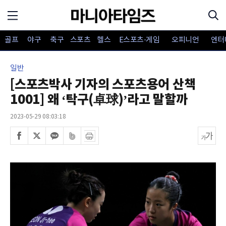
골프
야구
축구
스포츠
헬스
E스포츠·게임
오피니언
엔터
일반
[스포츠박사 기자의 스포츠용어 산책
1001] 왜 ‘탁구(卓球)’라고 말할까
2023-05-29 08:03:18