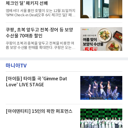
난 28일 오후 전문 청소업체와
체크인 딜' 패키지 선봬
이라며 선을 그었다.쿠팡은 21일 인천 물류센터
내부에서 불이 타는 냄새가 났다는 의혹과 관련
앰배서더 서울 풀만 호텔이 오는 12월 31일까지
해 “사실무근”이라는 입장을 밝혔다.회사 측은
'6PM Check-in Deal(오후 6시 체크인 딜)' 패키
“인근에서 지난 15일 다른 회사에서 발생한 대
지를 선보인다.이번 패키지는 오후 6시 체크인
형 화재 연기가 인입돼 즉시 방재팀이 조사한 결
으로 여유로운 저녁 시간부터 호텔 스테이를 시
과 일산화탄소가 미검출됐고, 내부 문제가 아닌
작할 수 있도록 준비됐다.앰배서더 서울 풀만 호
쿠팡, 초복 앞두고 전복·장어 등 보양
것으로 확인됐다”고 설명했다.이어 “정확한 화
텔 측은 “퇴근 후 또는 주말 도심 속에서 짧지만
재 원인은 추후 조사될
수산물 70여종 할인
온전한 휴식을 원하는 고객들에게 특별한 경험
을 제공한다”고 밝혔다.패키지는 디럭스와 이그
쿠팡이 초복과 중복을 앞두고 전복을 비롯한 여
제큐티브 두 가지 타입으로 구성된다. 디럭스 패
름 보양 수산물 판매를 확대한다. 쿠팡은 오는
키지는 객실 1박(룸 온리)으로 심플한 호캉스를
20일까지 전복, 문어, 낙지, 장어 등 70여종의 수
즐길 수 있으며, 이그제큐티브 패키지는 객실 1
산물을 할인 판매한다고 8일 밝혔다.이번 행사
박과 함께 클럽 앰배서더 라운지 2인 이용, 웰니
에는 국내산 활전복과 문어, 낙지, 장어, 생물새
스 센터 사우나 2인 이용 혜택이 포함된다.특히
마니아TV
우 등이 포함됐다. 쿠팡은 올해 큰 크기의 전복
클럽 앰배서더 라운지
생산량이 늘어난 점을 반영해 주요 산지 상품을
로켓프레시 새벽배송으로 선보인다고 설명했다.
전복은 산지에서 채취한 뒤 전국으로 직송되는
[아이들] 타이틀 곡 'Gimme Dat
방식으로 운영된다. 신선도가 중요한 상품인 만
Love' LIVE STAGE
큼 이르면 다음 날 오전 배송이 가능하도록 물류
망을 활용하고 있다.쿠팡의 전복 매입량도 늘고
있다. 쿠팡에 따르면 전복 매입량은 2020년 30
톤 미만에서 2022년 140톤
[아이덴티티] 15인의 꽉찬 퍼포먼스