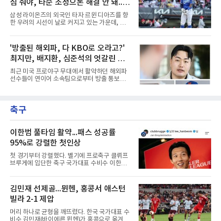
심 줘야, 타순 조정으론 해결 안 돼...벤
112승 투수의 명성을 입증해 보이기는 했으나,
2연패에 대한 거센 압박을 견뎌내기에는 아직
치 대기 등 채찍 들어야
삼성 라이온즈의 외국인 타자 르윈 디아즈를 향
채워야 할 조각들이 너무나도 많다는 분석이다.
한 우려의 시선이 날로 커지고 있는 가운데, 지
염경엽 감독은 이러한 현실을 누구보다 뼈저리
금이야말로 구단이 온정주의를 버리고 냉정하게
게 인식하고 있을 공산이 크다. 외국인 투수 교체
현실을 직시해야 할 때라는 목소리가 거세다. 그
카드를 이미 카라스코 영입에 소모한 상황에서,
동안 벤치는 디아즈의 이름값과 과거의 활약상
'방출된 해외파, 다 KBO로 오라고?'
시즌 후반기에 발생할 수 있는 변수들을 통제하
을 믿으며 지루한 기다림을 이어왔지만, 이제는
기 위해서는 단순한 베테랑의 합
최지만, 배지환, 심준석의 엇갈린 거
그러한 보수적이고 안일한 태도가 팀의 발목을
잡는 독으로 작용하고 있다는 지적이다.시즌 중
취와 현실
최근 미국 프로야구 무대에서 활약하던 해외파
반을 넘어 종착지를 향해 달리는 시점에서 외국
선수들이 연이어 소속팀으로부터 방출 통보를
인 타자의 부진은 단순한 개인의 슬럼프를 넘어
받으면서 국내 야구계의 시선이 집중되고 있다.
팀 전체의 사운이 걸린 중대한 사안이다. 수치상
메이저리그와 마이너리그를 오가며 도전을 이어
으로 드러나는 타점 몇 개에 안주하기에는 최근
가던 이들의 잇단 이탈은 자연스럽게 '이들이 과
디아즈가 보여주는 경기 내용이 너무나 실망스
축구
연 KBO리그로 유턴할 것인가'라는 뜨거운 화두
럽다. 승부처마다 터져 나
로 이어졌다. 일각에서는 당연하다는 듯 국내 복
귀를 점치고 있지만, 막상 뚜껑을 열어보면 세
선수가 마주한 현실과 향후 행보는 판이하게 갈
이한범 풀타임 활약...패스 성공률
린다. 선수 개인의 확고한 소신과 야구계의 엄격
95%로 강렬한 첫인상
한 제도적 규정이 얽혀있기 때문이다.가장 먼저
국내 무대행을 확정 지은 인물은 베테랑 최지만
첫 경기부터 강렬했다. 벨기에 프로축구 클뤼프
이다. 오랜 기간 메이저리그에서 산전수전을 겪
브루게에 입단한 축구 국가대표 수비수 이한범
은 최지만은 해외파 복귀 규
이 풀타임 데뷔전을 치르며 경기 최우수선수에
뽑혔다.이한범은 8일(한국시간) 벨기에 브뤼헤
의 얀 브레이덜 스타디온에서 열린 코르트레이
김민재 선제골...뮌헨, 홍콩서 애스턴
크와의 2026-2027 벨기에 주필러리그 1라운드
빌라 2-1 제압
홈 경기에 선발로 나서 경기 종료까지 뛰었다.출
발 자체가 빨랐다. 2026 북중미 월드컵에서 한국
머리 하나로 균형을 깨뜨렸다. 한국 국가대표 수
의 조별리그 3경기를 모두 풀타임으로 소화하며
비수 김민재(바이에른 뮌헨)가 홍콩으로 옮겨 열