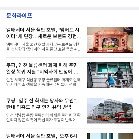
'BODY WAVE'(바디 웨이브)를 발매하고 각종 음
이며 ‘FaSHioN’이 그 다음이다.코르티스는 평
악방송에 출연했다.브브걸은 컴백 이후 Mnet
소 관심이 많은 ‘패션’을 소재로 곡을 공동 창작
'엠카운트다운'을 시작으로 KBS2 '뮤직뱅크',
했다. “내 티, 5 bucks 바지는, 만원” 등 멤버들
문화라이프
MBC '쇼! 음악중심', SBS '인기가요' 등 주요 음
의 라이프 스타일
악방송 무대에 올라 화려한 퍼포먼스를 펼쳤다.
시원한 에너지와 안정적인 라이브, 통통 튀는 매
력을 앞세워 매 무대 색다른 볼거리를 선사했다.
앰배서더 서울 풀만 호텔, ‘앰버드 시
특히 화사한 파스텔 톤의 비치웨어부터 청량한
어터’ 새 단장…새로운 브랜드 경험 선
마린룩, 햇살 아래 반짝이는 물결을 연상시키는
사
스커트, 강렬한 붉은 계열의 스타일링까지 각기
앰배서더 서울 풀만 호텔이 새로운 브랜드 경험
다른 매력을 선보였다. 브브걸은 다채로운 여름
을 선사한다.앰배서더 서울 풀만 호텔 측은 4일
패션을 완벽하게 소화하며 보
“호텔 공식 마스코트 앰버드(Ambird)의 새로운
이야기를 담은 인형 극장 콘셉트의 공간 ‘앰버드
시어터(Ambird Theater)’를 새롭게 선보인
쿠팡, 인천 물류센터 화재 피해 주민
다”고 밝혔다.앰배서더 서울 풀만 호텔은 로비
일상 복귀 지원 “지역사회 안정에 총
한편에 마련된 앰버드 존을 통해 앰버드의 세계
관을 소개해왔다. 앰버드 존은 앰버드가 우주여
력”
인천 서해구 석남동 쿠팡 물류센터 화재로 인해
행 중 수집한 다양한 굿즈를 전시한 '앰버드 플래
임시 대피소 생활을 지속해온 주민들이 생활 터
닛(Ambird Planet)과 계절별 플라워 연출로 사
전으로 돌아갈 수 있는 계기가 마련됐다. 쿠팡풀
랑받아온 ‘앰버드 가든(Ambird Garden)’으로
필먼트서비스(CFS)가 지난 28일부터 화재 피해
구성되어 있다.새 단장한 앰버드 시어터는 오페
주민을 대상으로 전문 출장 청소서비스 지원에
쿠팡 “입주 전 화재는 당사와 무관”…
라 극장을 모티브로 한 데코레이션으로 구성됐
나섬으로써 본격적인 지역사회 복구 작업이 시
다. 무대 공간 및 티켓 박스
탄내 의혹도 외부 연기 유입 반박
작된 것이다.대피소 주민 중심 청소 접수, 첫날
부터 2가구 지원 완료CFS는 신현초등학교, 신
인천 석남동 쿠팡 물류센터 화재를 둘러싸고 확
현북초등학교, 신현여자중학교 등 인천 서해구
인되지 않은 의혹이 확산되자 쿠팡이 반박에 나
관내 임시 대피소 3곳에서 체류해온 화재 피해
섰다. 화재 전 센터 내부에서 탄내가 났다는 주장
주민들을 대상으로 출장 청소업체 요청 접수를
에 대해서는 외부 화재 연기 유입이라고 설명했
시작했다. 현장에서 극심한 피해를 입은 지역 주
고, 2023년 같은 물류센터에서 발생한 화재에
앰배서더 서울 풀만 호텔, '오후 6시
민들의 호응 속에 CFS는 즉시 행동에 나섰다. 지
대해서도 쿠팡 입주 전 공사 과정에서 벌어진 일