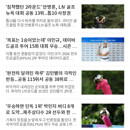
(한국시간) 미국 노스캐롤라이나주 그린즈버러
세지필드 컨트리클럽(파70)에서 페덱스컵 34위
'침착했던 2라운드' 안병훈, LIV 골프
김주형은 버디 5개를 잡고도 더블보기 1개로 공
뉴욕 대회 공동 13위...톱10 사정권
동 11위에서 세 계단 내려앉았다. 12언더파 128
타 선두 보 호슬러(미국)와는 4타 차다.10번 홀
톱10을 다시 바라볼 위치로 올라섰다. 코리안 골
까지 4타를 줄인 흐름은 223야드 파3 12번 홀에
프클럽 주장 안병훈이 LIV 골프 뉴욕 대회(총상
서 끊겼다. 티샷과 어프로치, 세 번째 샷까지 모
금 3천만달러) 2라운드에서 공동 13위로 도약했
두 내리막 경사를 타고 되돌아 내려왔고, 네 번
다.안병훈은 8일(한국시간) 미국 뉴저지주 베드
째 샷에서야 공을 그린에 세운 뒤 1.5ｍ 퍼트를
민스터의 트럼프 내셔널 골프 클럽 베드민스터
'목표는 1승이었는데' 이민규, 데이비
넣어 2타를 잃었다. 13번 홀(파4) 버디 이후로는
(파71)에서 열린 2라운드에서 버디 4개와 보기 1
타수를 더 줄이지 못했다.페덱스
드골프 투어 15회 대회 우승…시즌 2
개를 묶어 3언더파 68타를 쳤다. 중간 합계 2언
더파 140타로 피터 율라인(미국), 마크 리슈먼
승
이틀 동안 흔들림이 없었다. 이민규가 2026 한국
(호주)과 공동 13위에 자리했다. 공동 10위 그룹
프로골프(KPGA) 2부 투어인 데이비드골프 투어
과는 2타 차여서 남은 라운드에서 시즌 두 번째
15회 대회(총상금 1억원)에서 시즌 두 번째 우승
톱10을 노릴 수 있다.흐름은 이어지고 있다. 올
을 거뒀다.이민규는 7일 충남 태안 솔라고 CC(파
해 LIV 골프에 합류한 안병훈은 첫 출전인 지난 2
71)에서 열린 2라운드에서 버디만 8개를 잡아 8
'완전히 달라진 하루' 김민별의 극적인
월 리야드 대회에서 공동 9위로 한국 국적 선수
언더파 63타를 쳤다. 전날 보기 없이 9언더파로
최초의 톱10을 기록했고,
반등...공동 115위서 공동 38위로 도
개인 18홀 최저타를 세웠던 그는 최종 합계 17언
더파 125타로, 공동 2위 박태완과 안해천(이상
약
바닥까지 내려갔던 순위표를 하루 만에 뒤집었
13언더파 129타)을 4타 차로 따돌렸다. 우승 상
다. 최악의 1라운드를 보냈던 김민별이 2라운드
금은 2천만원이다.여정에는 성장이 담겼다.
에서 반등에 성공했다.김민별은 7일 제주도 서
2021년 KPGA 프로로 입회해 2부 투어에서 활
귀포의 테디밸리 골프앤리조트(파72)에서 열린
약해온 이민규는 지난 5월 데이비드골프 투어 7
2026시즌 한국여자프로골프(KLPGA) 투어 제주
'우승하면 단독 1위' 박민지 버디 8개
회 대회에서 데뷔 첫 승을 거뒀다.
삼다수 마스터스(총상금 10억 원) 2라운드에서
로 도약...제주삼다수 2R 선두와 한 타
보기 없이 버디만 7개를 잡아 7언더파 65타를 쳤
다. 중간합계 1언더파 143타를 기록한 그는 전날
차
기록의 정점을 눈앞에 두고 반환점을 돌았다. 한
공동 115위에서 무려 77계단 뛰어오른 공동 38
국여자프로골프(KLPGA) 최다 우승 공동 1위 박
위로 컷을 통과했다. 이번 대회 컷 기준은 1오버
민지가 제주삼다수 마스터스(총상금 10억원)에