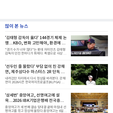
많이 본 뉴스
'김태형 감독이 옳다' 144경기 체제 논
쟁…KBO, 변화 고민해야, 환경에 맞
는 경기 수가 바람직
"경기 수가 너무 많다"는 롯데 자이언츠 김태형
감독이 던진 한마디가 화제다. 폭염으로 사상 초
유의 이틀 연속 전 경기 취소가 결정된 날, 김 감
독은 단순히 더위를 이야기하지 않았다. 우천,
폭염, 부상 등 변수가 늘어나는 현실에서 현재
'선두인 줄 몰랐다' 부담 없이 친 강채
팀당 144경기 체제가 과연 지속 가능한지 질문
연, 제주삼다수 마스터스 2R 단독 선
을 던졌다.물론 144경기가 세계적으로 특별히
많은 숫자는 아니다. 메이저리그는 팀당 162경
두
내려갔던 자리에서 다시 정상을 바라본다. 강채
기, 일본프로야구도 143~144경기를 치른다. 숫
연이 2026시즌 한국여자프로골프(KLPGA) 투어
자만 놓고 보면 KBO가 유난히 혹사 구조라고 말
하반기 첫 대회 제주삼다수 마스터스(총상금 10
하기 어렵다.하지만 중요한 것은 숫자가 아니라
억 원, 우승상금 1억8000만 원) 2라운드에서 단
환경이다. 한국의 여름은 달라지고 있다. 과거와
독 선두로 도약했다.강채연은 7일 제주도 서귀
'삼세번' 중앙여고, 선명여고에 설
비교하기 어려울 정도로 폭염이 길어지고 강해
포의 테디밸리 골프앤리조트(파72)에서 열린 2
지고 있다. 여기에 장마, 이
욕…2026 IBK기업은행배 전국중고
라운드에서 버디 5개와 보기 1개를 묶어 4언더
파 68타를 쳤다. 중간합계 9언더파 135타로 전
배구대회 우승
중앙여고가 세 번째 결승 맞대결 끝에 마침내 선
날 공동 4위에서 선두로 올라섰다. 공동 2위 그
명여고를 꺾고 정상에 올랐다.중앙여고는 6일
룹(8언더파 136타)과는 한 타 차다.이 대회는 그