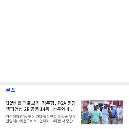
골프
'12번 홀 더블보기' 김주형, PGA 윈덤
챔피언십 2R 공동 14위...선두와 4타
차
김주형이 PGA 투어 윈덤 챔피언십(총상금 850
만달러) 2라운드에서 3언더파 67타를 쳐 중간
합계 8언더파 132타, 공동 14위에 올랐다.8일