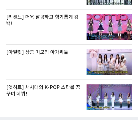
[리센느] 더욱 달콤하고 향기롭게 컴
백!
[아일릿] 상큼 미모의 아가씨들
[앳하트] 새시대의 K-POP 스타를 꿈
꾸며 데뷔!