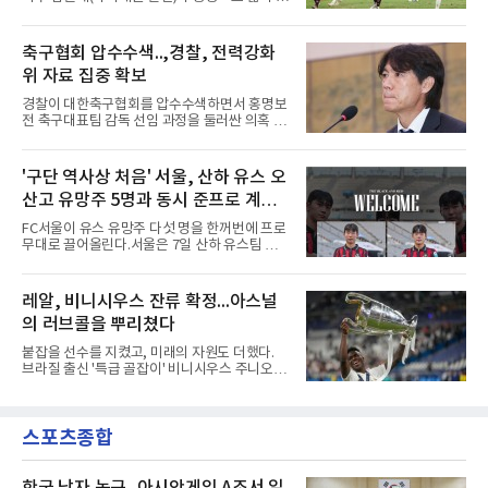
대표팀 중앙 수비의 주축으로 자리 잡은 그는 덴
린 프리시즌 경기에서 선제골을 터뜨리며 팀 승
마크 미트윌란을 거쳐 최근 벨기에 명문 클뤼프
리에 힘을 보탰다.김민재는 7일(현지시간) 홍콩
브루게로 옮겼는데, 입단 발표 나흘 만에 개막전
카이탁 스포츠파크에서 열린 애스턴 빌라(잉글
축구협회 압수수색..,경찰, 전력강화
선발로 곧장 투입돼 90분을 소화하며 팀의 3-0
랜드)와의 친선경기에서 전반 37분 0의 균형을
완승에 힘을 보탰다.기록도
위 자료 집중 확보
깨는 골을 넣었다. 톰 비쇼프가 왼쪽 측면에서 올
린 프리킥에 묘하게 머리를 갖다 대 방향을 바꾸
경찰이 대한축구협회를 압수수색하면서 홍명보
며 골 그물을 흔들었다.흐름은 좋았다. 제주전에
전 축구대표팀 감독 선임 과정을 둘러싼 의혹 규
서 주장 완장을 차고 30여 분을 소화했던 그는
명에 속도가 붙었다.월드컵 조별리그 탈락 이후
이날도 선발로 나서 요나탄 타와 중앙 수비진에
비판이 홍 전 감독에게 집중됐지만 경찰의 시선
서 호흡을 맞췄고, 후반 18분까지 뛰고 이토 히
은 다른 곳을 향한다. 성적 부진과 별개로 선임
'구단 역사상 처음' 서울, 산하 유스 오
로키로 교체됐다.분데스리가 최다 우승팀(35회)
과정에 부당함이 있었는지가 수사의 본류다.7일
뮌헨은 프리시즌 아시아
산고 유망주 5명과 동시 준프로 계
연합뉴스 취재를 종합하면 서울경찰청 광역수사
단 금융범죄수사대는 전날 축구협회 사무실 등
약...ACL2 겨냥
FC서울이 유스 유망주 다섯 명을 한꺼번에 프로
을 압수수색해 감독 선임 관련 자료를 다수 확보
무대로 끌어올린다.서울은 7일 산하 유스팀 서
했다. 특히 감독 후보를 검토해 이사회에 추천하
울 오산고 소속 선수 5명과 준프로 계약을 맺었
는 전력강화위원회가 생성한 자료를 집중적으로
다고 밝혔다. 한 번에 다섯 명과 계약한 것은 구
확보한 것으로 알려졌다.경찰은 협회가 홍 전 감
단 역사상 처음으로, 3학년 김강준·신지섭·이서
레알, 비니시우스 잔류 확정...아스널
독을 1순위 후보로 정하고 검증한 과정, 이사회
현·정현웅과 2학년 정하원이 대상이다.오산고의
의 최종 승인 경위를 살
의 러브콜을 뿌리쳤다
성적이 배경이 됐다. 올 시즌 백운기 전국 고등학
교 축구대회와 코리아풋볼파크 U-18 챔피언스
붙잡을 선수를 지켰고, 미래의 자원도 더했다.
컵, K리그 U-17 챔피언십을 잇달아 제패했다.시
브라질 출신 '특급 골잡이' 비니시우스 주니오르
기도 맞물렸다. 서울은 9월 시작하는 아시아축
(26)가 레알 마드리드와의 동행을 2032년까지
구연맹(AFC) 챔피언스리그2(ACL2)를 앞두고 선
이어간다.스페인 프로축구 프리메라리가 '거함'
수단 깊이를 더하는 동시에 유스 출신에게 국제
레알 마드리드는 7일(한국시간) 비니시우스와
무대 경험을 주려 했다.면면도 다양하다. 측면 공
스포츠종합
2032년 6월 30일까지 유효한 6년 연장 계약에
격수 정현웅은 돌파력이
합의했다고 공식 발표했다. 비니시우스는 재계
약 확정 후 사회관계망서비스(SNS)에 베르나베
우에서의 8년은 너무 짧다며, 앞으로 6년, 그리