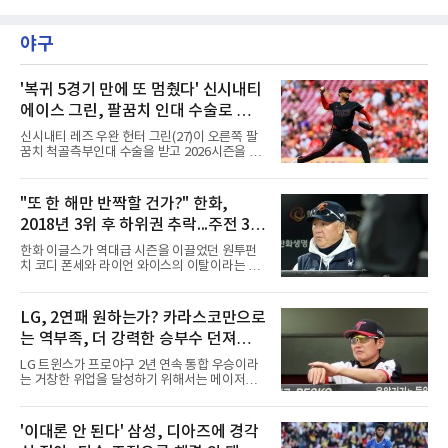
파 145타였다.전날과는 딴판이었다. 1라운드에
서 선두권으로 올라섰다.통산 20승의 박민지는
서 버디 1개에 보기 5개, 더블보기 1개를 묶어 6
7일 제주 서귀포시 테디밸리 골프앤리조트(파
오버파 78타로 공동 115위에 머물러 컷 탈락이
야구
72)에서 열린 2라운드에서 버디 8개와 보기 1개
유력해 보였던 그였다.반전의 흐
를 묶어 7언더파 65타를 쳤다. 1라운드에서 71
타로 공동 30위에 머물렀던 그는 8언더파 136타
로 최정원, 문정민, 서어진, 신다인과 공동 2위에
'복귀 5경기 만에 또 멈췄다' 신시내티
이름을 올렸다. 단독 선두 강채연(9언더파 135
에이스 그린, 팔꿈치 인대 수술로 시즌
타)과는 한 타 차다.걸린 것이 크다. 지난 5월 sh
아웃
수협은행 MBN 여자 오픈에서 통산 20승을 채운
신시내티 레즈 우완 헌터 그린(27)이 오른쪽 팔
박민지는 이번 대회에서 우승하면 KLPGA 통산
꿈치 척골측부인대 수술을 받고 2026시즌을 접
최다 우승 단독 1위에 오른다.라
는다.구단은 8일(한국시간) 그린이 손상된 인대
치료를 위해 다음 주 수술받는다고 밝혔다. 수술
방식과 범위는 팔꿈치 내부 상태를 확인한 뒤 결
"또 한 해만 반짝할 건가?" 한화,
정된다. 올 시즌 복귀는 무산됐고, 손상 정도에
2018년 3위 후 하위권 추락...주전 3명
따라 2027시즌 복귀 시점도 영향을 받을 수 있
다.지난 3월 뼛조각 제거 관절경 수술 뒤 재활을
빠지기 전에 많은 승리 챙겨야
한화 이글스가 역대급 시즌을 이끌었던 원투펀
거쳐 지난달 복귀한 그린은 5경기에서 2승 2패,
치 코디 폰세와 라이언 와이스의 이탈이라는 거
평균자책점 6.83을 남겼다. 최근 불펜 투구 중 통
대한 파고를 마주하게 됐다. 두 선수가 KBO리그
증이 재발해 정밀검진과 2차 소견 끝에 재수술
를 폭격하며 거둔 눈부신 활약은 팀에 엄청난 영
이 확정됐다.그린은 고교 시절 투수·유격수 모두
광을 안겼지만, 역설적으로 너무 뛰어난 기량 탓
LG, 2연패 원하는가? 카라스코만으로
1라운드 지명감으로 평가받았고, MLB 파이프라
에 메이저리그 역스카우트의 표적이 되면서 순
인 2017년 드래프트
는 역부족, 더 강력한 승부수 던져야...
식간에 마운드의 핵이 공백으로 남게 됐다.폰세
와 와이스는 지난 시즌 한화 선발진의 중심을 완
염경엽 감독은 알고 있을 것
LG 트윈스가 프로야구 2년 연속 통합 우승이라
벽하게 지탱하며 합쳐서 무려 33승을 합작해내
는 거창한 위업을 달성하기 위해서는 메이저리
는 기적 같은 저력을 발휘했다. 특히 폰세는 다
그 베테랑 카를로스 카라스코의 영입만으로는
승, 평균자책점, 탈삼진, 승률 등 투수 부문 4관
역부족이라는 지적이 현장 안팎에서 끊이지 않
왕을 석권하고 정규시즌 MVP까지 거머쥐며 리
고 제기되고 있다. 카라스코가 KBO리그 데뷔 무
'이대론 안 된다' 삼성, 디아즈에 경각
그를 지배했고, 와이스 역시 16승을 올리며 그에
대에서부터 7이닝을 완벽하게 틀어막으며 통산
못지않은 에이스급 투구로 팀