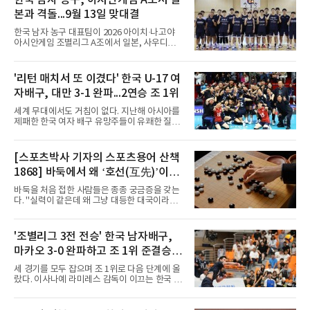
한국 남자 농구, 아시안게임 A조서 일
고 영원히 함께하겠다고 애정을 드러냈다.성사
본과 격돌...9월 13일 맞대결
과정에는 우여곡절이 있었다. 그는 최근 잉글랜
드 프리미어리그(EPL) 챔피언 아스널의 뜨거운
한국 남자 농구 대표팀이 2026 아이치·나고야
관심을 받았는데, 18개월간 이어진 재계약 협상
아시안게임 조별리그 A조에서 일본, 사우디아라
이 한때 교착됐기 때문이다. 그러
비아, 인도네시아와 경쟁한다.대회 조직위원회
가 8일 발표한 일정에 따르면 한국은 9월 10일
사우디, 11일 인도네시아, 13일 일본과 차례로
'리턴 매치서 또 이겼다' 한국 U-17 여
맞붙는다. FIBA 랭킹은 일본 22위, 한국 57위, 사
자배구, 대만 3-1 완파...2연승 조 1위
우디 65위, 인도네시아 94위로, 랭킹과 홈 이점
을 모두 갖춘 일본이 최대 변수다.니콜라이스 마
세계 무대에서도 거침이 없다. 지난해 아시아를
줄스(라트비아) 감독이 이끄는 대표팀은 지난달
제패한 한국 여자 배구 유망주들이 유쾌한 질주
6일 FIBA 월드컵 예선 1라운드 6차전에서 일본
를 이어가고 있다.중·고교 선수들로 구성된 17세
을 2점 차로 꺾었다. 오는 15·16일 도쿄에서 일
이하(U-17) 여자배구대표팀은 8일(한국시간) 칠
본과 평가전도 예정돼 실전 점검이 가능하다.
레 로스안데스에서 열린 2026 국제배구연맹
[스포츠박사 기자의 스포츠용어 산책
NBA에 도전 중인 이현중을 앞세운 대표팀의 목
(FIVB) U-17 여자 세계선수권대회 조별리그 D조
표는 우승이다.조별리그는 12
1868] 바둑에서 왜 ‘호선(互先)’이라
2차전에서 대만을 세트 점수 3-1(25-19 18-25
25-13 25-15)로 꺾었다. 전날 푸에르토리코를
말할까
바둑을 처음 접한 사람들은 종종 궁금증을 갖는
3-1로 물리쳤던 한국은 2연승으로 조 1위에 올
다. "실력이 같은데 왜 그냥 대등한 대국이라고
라 16강 진출에 청신호를 켰다.이날 승리는 남다
하지 않고 '호선'이라고 할까." (본 코너 1807회
른 의미가 있었다. 한국은 지난해 2025 U-16 아
‘바둑에서 왜 ‘대국(對局)’이라 말할까‘ 참조)'호
시아선수권 결승에서 대만을 풀세트 접전 끝에
선(互先)'은 한자로 '서로 호(互)', '먼저 선(先)'을
'조별리그 3전 전승' 한국 남자배구,
3-2로 꺾고 정상에 올랐는데, 세계선수권에서
쓴다. 직역하면 '서로 먼저 둔다'는 뜻이다. 여기
이뤄진 '리턴 매치'에서도 승리하
마카오 3-0 완파하고 조 1위 준결승
서 '서로 먼저 둔다'는 표현은 한 판에서 두 사람
이 동시에 선수를 잡는다는 의미가 아니다. 중국
진출
세 경기를 모두 잡으며 조 1위로 다음 단계에 올
과 일본의 고대 바둑에서 실력이 같은 사람끼리
랐다. 이사나예 라미레스 감독이 이끄는 한국 남
는 여러 판을 둘 때 흑(선수)을 번갈아 맡았다는
자배구 대표팀(세계랭킹 26위)이 2026 동아시
관행에서 나온 말이다. 한 판은 A가 흑을, 다음
아남자선수권대회 조별리그를 3연승으로 마무
판은 B가 흑을 맡는 식으로 서로 선수를 주고받