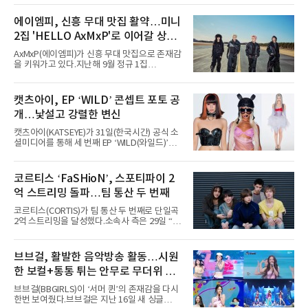
서 열린 ‘롤라팔루자 시카고’(Lollapalooza
Chicago)의 알리안츠 스테이지에 올랐다”며
에이엠피, 신흥 무대 맛집 활약…미니
“총 14곡으로 구성된 세트리스트를 선사, 데뷔 7
2집 'HELLO AxMxP'로 이어갈 상승
년 차다운 노련한 무대 매너와 파워풀한 에너지
로 현장의 분위기를 압도했다”고 밝혔다.1991
세
AxMxP(에이엠피)가 신흥 무대 맛집으로 존재감
년 시작된 ‘롤라팔루자’는 8개 스테이지, 170여
을 키워가고 있다.지난해 9월 정규 1집
팀의 아티스트와 40만 명 이상의 관객이 운집하
'AxMxP'를 발매하며 가요계에 정식 출격한
는 북미 최대 규모의 페스티벌이다.올해 ‘롤라팔
AxMxP는 데뷔 전부터 버스킹과 각종 페스티벌,
루자 시카고’에는 에스파 외에도 제니, 아이들,
공연 무대에 오르며 실전 경험을 쌓아왔다.이들
캣츠아이, EP ‘WILD’ 콘셉트 포토 공
코르티스 등 K팝 스타들이 출연진 명단에 이름
은 소속사 패밀리 콘서트를 비롯해 '뷰티풀 민트
을 올렸다.이날 에스파는
개…낯설고 강렬한 변신
라이프 2025', '2025 부산국제록페스티벌' 등 대
형 무대에 잇달아 출연해 당찬 에너지와 풋풋한
캣츠아이(KATSEYE)가 31일(한국시간) 공식 소
매력으로 음악팬들의 눈도장을 찍었다.이후
셜미디어를 통해 세 번째 EP ‘WILD(와일드)’의
AxMxP는 '카운트다운 판타지 2025-2026',
콘셉트 포토와 트랙리스트를 공개했다.‘Wild
'PEAKBOX 2025 vol.2 : 사랑·청춘·행복', '2025
heart(와일드 하트)’라는 제목이 붙은 콘셉트 포
Someday Christmas - 부산' 등 무대를 통해 안
토에는 멤버들의 본능적이고 야성적인 면모가
코르티스 ‘FaSHioN’, 스포티파이 2
정적인 실력을 입증했고, 올해 '2026 어썸뮤직
강렬하게 담겼다. 짙은 아이섀도와 푸른빛·금빛·
페스티벌', '뷰티풀 민트 라이프 2026', '2026
억 스트리밍 돌파…팀 통산 두 번째
붉은빛의 컬러 렌즈가 비현실적인 분위기를 자
아내고, 여러 원색이 불규칙하게 뒤섞인 멀티컬
코르티스(CORTIS)가 팀 통산 두 번째로 단일곡
러 헤어와 과감한 블루·블랙 립 메이크업이 낯설
2억 스트리밍을 달성했다.소속사 측은 29일 “코
고도 매혹적인 비주얼을 완성했다.스타일링 역
르티스의 데뷔 앨범 수록곡 ‘FaSHioN’이 글로
시 파격적이다. 스터드와 망사, 코르셋, 풍성한
벌 오디오·음원 스트리밍 플랫폼 스포티파이에
레이스 등 언뜻 어울리지 않을 듯한 소재와 실루
서 27일 자로 누적 재생 수 2억 회를 돌파했
브브걸, 활발한 음악방송 활동…시원
엣을 거침없이 결합했다. 멤버들은 각기 다른 개
다”고 밝혔다.곡이 발표된 지 약 10개월 만이다.
성을 살린 스타일링을 선
한 보컬+통통 튀는 안무로 무더위 사
팀의 첫 번째 2억 스트리밍 곡은 동일 음반에 수
록된 ‘GO!’다. 이 노래는 공개 약 9개월 만인 지
냥
브브걸(BBGIRLS)이 ‘서머 퀸’의 존재감을 다시
난달 26일 자에 2억 고지를 밟았다. 이는 최근 5
한번 보여줬다.브브걸은 지난 16일 새 싱글
년 내 데뷔한 보이그룹의 곡 중 최단기 2억 달성