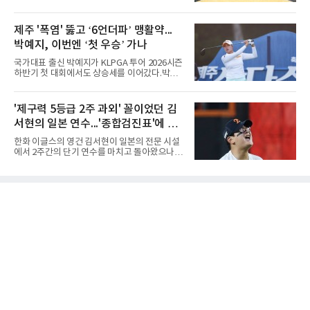
충북 제천실내체육관에서 열린 2026 IBK기업은
에게 특별하다. 2023년 정규투어에 데뷔한 강채
행배 전국중고배구대회 18세 이하 여자부 결승
연은 2024년 8월 이 대회에서 공동 2위로 주목
에서 선명여고를 세트스코어 3-1(13-25, 25-14,
제주 '폭염' 뚫고 ‘6언더파’ 맹활약...
받았으나, 지난해 상금순위 75위에 그쳐 시드순
25-17, 25-10)로 물리치고 우승을 차지했다.첫
위전으로 밀렸고 본선에서도 78위에
박예지, 이번엔 ‘첫 우승’ 가나
세트를 13-25로 내주며 불안하게 출발한 중앙여
고는 이후 조직력을 되찾아 2세트부터 경기 주
국가대표 출신 박예지가 KLPGA 투어 2026시즌
도권을 완전히 장악했다. 강한 서브와 탄탄한 수
하반기 첫 대회에서도 상승세를 이어갔다.박예
비를 앞세워 내리 세 세트를 따내며 짜릿한 역전
지는 6일 제주 서귀포 테디밸리 골프앤리조트에
승을 완성했다.이번 우승은 더욱 의미가 컸다. 중
서 열린 KLPGA 투어 제주삼다수 마스터스 1라
앙여고는 올해 3월 춘계연맹전과 5월 종별선수
운드에서 보기 없이 버디만 6개를 잡아내며 6언
'제구력 5등급 2주 과외' 꼴이었던 김
권대회 결승에서 모두 선명여고에 패해 준우승
더파 66타를 쳤다. 박예지는 서어진, 신다인과
에 머물렀다. 그러나 세 번째
서현의 일본 연수...'종합검진표'에 불
선두권을 형성했다.이날 경기가 열린 테디밸리
골프앤리조트 역시 전국적 폭염을 피해가지 못
과
한화 이글스의 영건 김서현이 일본의 전문 시설
했다. 대회장의 최고 기온은 35도에 달했다. 섬
에서 2주간의 단기 연수를 마치고 돌아왔으나,
지역 특성상 습도가 높아 체감온도는 더 높게 느
실전 마운드에서 여전히 극심한 제구 난조를 노
껴졌다.하지만 박예지는 폭염 만큼이나 매섭고
출하며 야구 팬들과 전문가들 사이에 씁쓸한 뒷
뜨거운 경기력을 선보이며 첫 우승을 향한 발판
맛을 남기고 있다.출국 당시만 해도 선수의 고질
을 마련했다.경기 후 박예지는 “날씨가 덥고 습
적인 제구 문제를 해결할 특효약이 될 것처럼 포
해 체력적으로 쉽지 않은 경기였지
장되었던 이번 연수는, 뚜껑을 열어보니 '제구력
5등급에게 2주짜리 족집게 과외를 붙여 1등급을
기대한 꼴'이었다는 냉정한 평가를 피하기 어렵
게 됐다.야구에서 투수의 제구력은 오랜 시간 투
구폼을 반복하며 몸에 새겨진 일종의 근육 기억
과 밸런스의 산물이다. 릴리스 포인트의 미세한
오차나 하체 활용의 불균형은 수백, 수천 번의
교정 훈련과 실전 피드