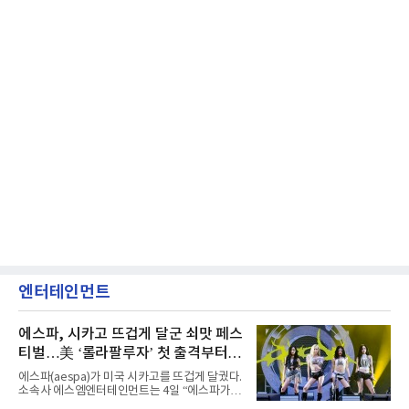
엔터테인먼트
에스파, 시카고 뜨겁게 달군 쇠맛 페스
티벌…美 ‘롤라팔루자’ 첫 출격부터
증명한 존재감
에스파(aespa)가 미국 시카고를 뜨겁게 달궜다.
소속사 에스엠엔터테인먼트는 4일 “에스파가
지난 2일(현지 시간) 미국 시카고 그랜트 파크에