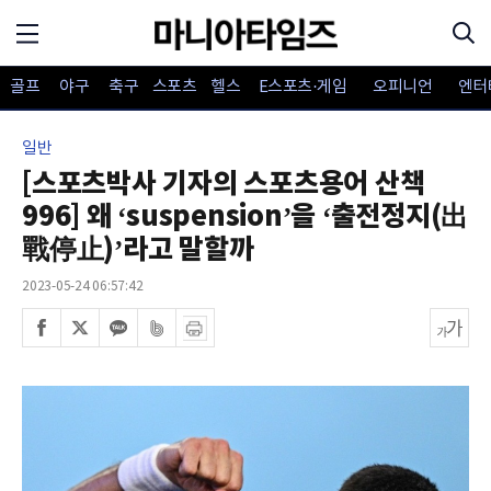
골프
야구
축구
스포츠
헬스
E스포츠·게임
오피니언
엔터
일반
[스포츠박사 기자의 스포츠용어 산책
996] 왜 ‘suspension’을 ‘출전정지(出
戰停止)’라고 말할까
2023-05-24 06:57:42