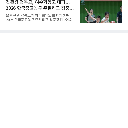
리했다.대표팀은 7일 몽골 울란바타르 AVA 아레
전관왕 경복고, 여수화양고 대파…
는다는 의미였던 것이다.인터넷 조선왕조실록에
나에서 열린 대회 B조 조별리그 3차전에서 마카
서 호
2026 한국중고농구 주말리그 왕중왕
오(119위)를 세트 점수 3-0(25-18 25-16 25-15)
으로 제압했다. 일본과 대만에 이어 마카오까지
전 결승토너먼트 확정
올 전관왕 경복고가 여수화양고를 대파하며
꺾은 한국은 조별리그 전승으로 준결승 티켓을
2026 한국중고농구 주말리그 왕중왕전 2연승을
손에 넣었다.공격은 고르게 터졌다. 김요한(삼성
달성, 결승 토너먼트 진출을 확정했다.경복고는
화재)과 임재영(대한항공)이 각각 13점씩 올렸
7일 전남 해남 구교체육관에서 열린 대회 남고
고, 김준우(삼성화재)가 10득점, 이상현(국군체
부 H조 예선 2차전에서 박지오(26점)와 김호원
육부대)이 9득점으로 힘을 보탰다.대표팀은 8일
(22점)의 활약을 앞세워 여수화양고를 94-59로
오후 8시 30분 A조 2위와 결승
완파했다. 이로써 경복고는 예선 2전 전승을 기
록하며 조 1위로 결승 토너먼트에 진출했다.경
복고는 1쿼터 초반부터 박지오의 높은 슛 성공
률을 앞세워 공격을 주도하며 24-15로 기선을
제압했다. 이후에도 전력의 우위를 바탕으로 경
기를 운영한 경복고는 전반을 40-34로 마친 뒤,
후반 들어 내·외곽에서 고른 득점포를 가동하며
점수 차를 크게 벌려 여유 있게 승