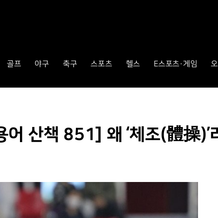
골프
야구
축구
스포츠
헬스
E스포츠·게임
오
 산책 851] 왜 ‘체조(體操)