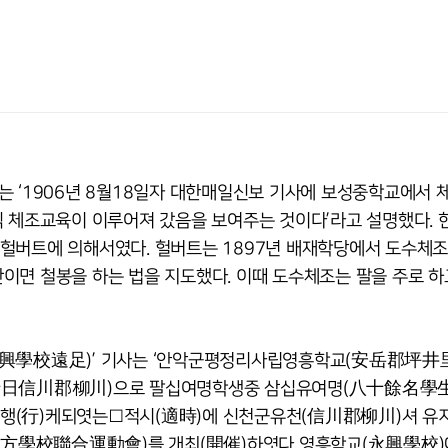
는 ‘1906년 8월18일자 대한매일신보 기사에 보성중학교에서 
식 체조교육이 이루어져 갔음을 보여주는 것이다’라고 설명했다.
 헐버트에 의해서였다. 헐버트는 1897년 배재학당에서 도수체
이면 철봉을 하는 법을 지도했다. 이때 도수체조는 팔을 주로 하
岳永興學校遠足)’ 기사는 ‘안악군평정리사립영흥학교(安岳郡坪
十日信川郡柳川)으로 팔십여명학생중 삼십유여명(八十餘名學
 행(行)케되엿는□적시(適時)에 신천군유천(信川郡柳川)셔 유
地方學校聯合運動會)를 개최(開催)하엿다 영흥학교(永興學校)