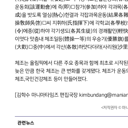
운동회(該運動會)에 즉(即)□참가(參加)하야 각과목(
成)을 밧도록 열심(熱心)한결과 각잡과목운동(結果各雜
操敎師吳啓)□씨 지휘하(氏指揮下)에 각학교(各學校)
(令)에종(從)하야 각기생도(各其生徒)의 경쾌활민(輕
이엿다 맛츰내 체조일등(體操一等)의 우승기(優勝旗)
(大歡)□중(中)에셔 각산(各散)하얏다더라(사리원(沙里院
체조는 올림픽에서 다른 주요 종목과 함께 최초로 시작된
늦은 만큼 한국 체조는 큰 변화를 갖게됐다. 체조가 운
체조,국민건강체조 등이 만들어졌다.
[김학수 마니아타임즈 편집국장 kimbundang@maniarep
<저작권자 © 마
관련뉴스