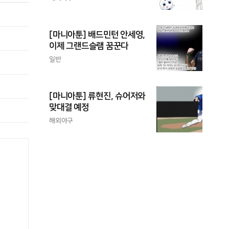
[마니아툰] 배드민턴 안세영,
이제 그랜드슬램 꿈꾼다
일반
[마니아툰] 류현진, 슈어저와
맞대결 예정
해외야구