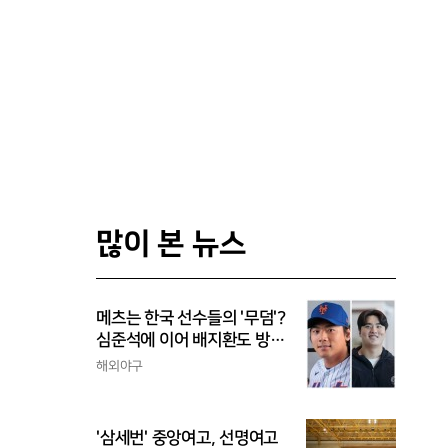
많이 본 뉴스
메츠는 한국 선수들의 '무덤'?
심준석에 이어 배지환도 방
출...심준석은 이미 귀국, 배
해외야구
지환은 미국 잔류할 듯
'삼세번' 중앙여고, 선명여고