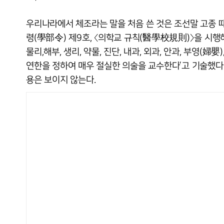
우리나라에서 체조라는 말을 처음 쓴 것은 조선말 고종 때
령(學部令) 제9호, 〈의학교 규칙(醫學校規則)〉을 시행하
물리,해부, 생리, 약물, 진단, 내과, 외과, 안과, 부영(婦
연한을 정하여 매우 절실한 의술을 교수한다’고 기술했다
용은 보이지 않는다.