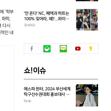
라이 하나도 못 치는 선수가
프로냐?"
에 ‘학부
'안 온다' NC, 페덱과 하트는
 화학,
100% 잊어라, 왜?...와이스
도 한화 복귀 알 수 없어
려 다시
국내야구
체적인 내
쇼!이슈
에스파 윈터, 2024 부산세계
탁구선수권대회 홍보대사 위
촉
Kpop