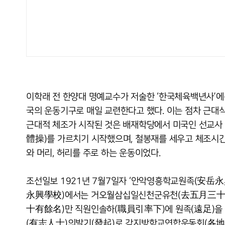
이학래 전 한양대 명예교수가 저술한 ‘한국체육백년사’에
국의 운동기구로 매일 교련한다고 했다. 이는 점차 근대
근대적 체조가 시작된 것은 배재학당에서 미국인 선교사
體操)를 가르치기 시작했으며, 철봉재를 세우고 체조시간
와 머리, 허리를 주로 하는 운동이었다.
조선일보 1921년 7월7일자 ‘안악영흥학교원족(安
永興學校)에서는 거오월삼십일신천군유천(去五月三
十有餘名)만 직원인솔하(職員引率下)에 원족(遠足)을
(有志人士)의발기(發起)로 각지방학교연합운동회(各