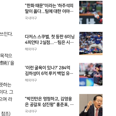
"한화 때문"이라는 '하주석의
말이 옳다...팀에 대한 이야
기, 끝까지 안 하는 게 도리
국내야구
쓰인다.
다저스 스쿠벌, 첫 등판 6이닝
4피안타 2실점...…팀은 시즌
최다 5연패
해외야구
을 목적으
體術)‘을
'이런 굴욕이 있나?' 284억
김하성이 6억 루키 백업 유격
수라니...자비스, 수비도 김하
해외야구
 뜻하는
성보다 한 수 위 평가
이다. 그
"박진만은 멍청하고, 김영웅
됐으며 라
은 공갈포 삼진왕" 홍준표, 또
삼성 저격..."무사 만루에 플
국내야구
 참조)