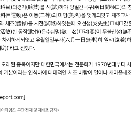
各科目)의경기(競技)를 시(試)하야 양일간극구(兩日間極口)의 
科目運動)은 이등(二等)의 미명(美名)을 엇게되엿고 체조교사
와 체조(體操)를 시전(試戰)하엿는때 오선생(吳先生)□벽□갓
快活敏)한 동작(動作)은수십명(數十名)□객(客)이 무불찬성(無
를 차지하게되엿고 유월일일무사(六月一日無事)히 원착(遠着)하
))’라고 전했다.
 오래된 종목이지만 대한민국에서는 전문화가 1970년대부터 시
동의 기본이라는 인식하에 대대적인 체조 바람이 일어나 새마을체조
ort.com]
니아타임즈, 무단 전재 및 재배포 금지>