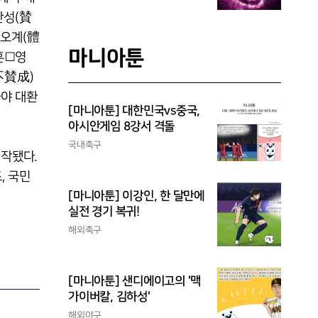
찬성(賛
 오계(體
마니아툰
흔□영
不賛成)
야 대환
[마니아툰] 대한민국vs중국,
아시안게임 8강서 격돌
국내축구
작됐다.
, 국민
[마니아툰] 이강인, 한 달만에
실전 경기 복귀!
해외축구
[마니아툰] 샌디에이고의 '맥
가이버칼, 김하성'
해외야구