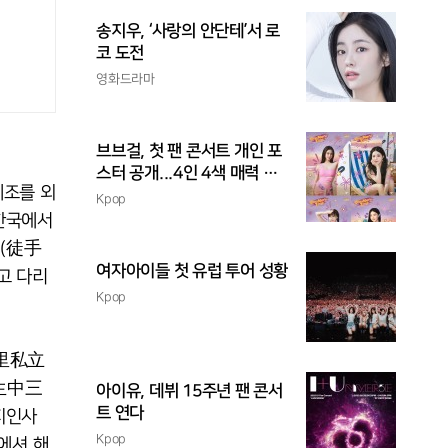
송지우, ‘사랑의 안단테’서 로
코 도전
영화드라마
브브걸, 첫 팬 콘서트 개인 포
스터 공개...4인 4색 매력 발
체조를 외
산
Kpop
 한국에서
조(徒手
여자아이들 첫 유럽 투어 성황
고 다리
Kpop
井里私立
生中三
아이유, 데뷔 15주년 팬 콘서
트 연다
지인사
Kpop
에셔 해