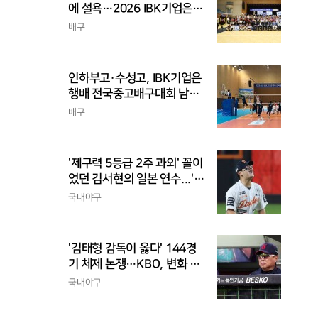
에 설욕…2026 IBK기업은행
배 전국중고배구대회 우승
배구
인하부고·수성고, IBK기업은
행배 전국중고배구대회 남고
부 결승 격돌
배구
'제구력 5등급 2주 과외' 꼴이
었던 김서현의 일본 연수...'종
합검진표'에 불과
국내야구
'김태형 감독이 옳다' 144경
기 체제 논쟁…KBO, 변화 고
민해야, 환경에 맞는 경기 수
국내야구
가 바람직