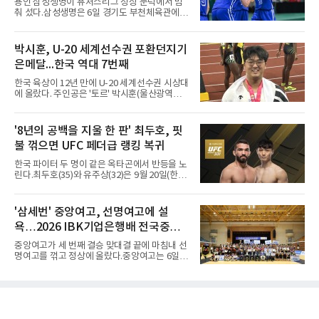
용인 삼성생명이 퓨처스리그 정상 문턱에서 멈
와 김호원의 내·외곽포가 고르게 터지며 주도권
춰 섰다.삼성생명은 6일 경기도 부천체육관에서
을 잡았다. 전반을 40-34로 앞선 경복고는 후반
열린 2026 티켓링크 WKBL 퓨처스리그 결승에
들어 높은 야투 성공률을 앞세워 점수 차를 더욱
서 일본여자프로농구 2부 리그 아란마레에 54-
벌렸고, 결국 22점 차 완승으로 경기를 마무리했
79로 졌다. 이다연이 14점을 넣었으나 20점 9리
박시훈, U-20 세계선수권 포환던지기
다.B조에서는 용산고가 안양고를 98-71로 꺾고
바운드를 기록한 바이 쿰바 디야산을 앞세운 상
대회 2연승을 달렸다.한편 남중
은메달...한국 역대 7번째
대를 넘지 못했다.이번 대회에 처음 출전한 아란
마레는 조별리그부터 결승까지 6전 전승을 거뒀
한국 육상이 12년 만에 U-20 세계선수권 시상대
고, 디야산이 최우수선수(MVP)로 뽑혔다.
에 올랐다. 주인공은 '토르' 박시훈(울산광역시)
이다.박시훈은 6일(한국시간) 미국 오리건주 유
진 헤이워드 필드에서 열린 세계육상연맹(WA)
20세 이하 세계선수권 남자 포환던지기 결선에
'8년의 공백을 지울 한 판' 최두호, 핏
서 20.31ｍ를 던져 2위에 올랐다. 우승자 알레산
불 꺾으면 UFC 페더급 랭킹 복귀
드로 보르헤스(브라질)와는 4㎝ 차이였다.기록
의 의미는 크다. 1986년 시작된 이 대회에서 한
한국 파이터 두 명이 같은 옥타곤에서 반등을 노
국이 따낸 메달은 은 1개와 동 5개뿐이다. 1992
린다.최두호(35)와 유주상(32)은 9월 20일(한국
년 이진일(800ｍ)의 은메달 이후 박재홍, 박재
시간) 미국 로스앤젤레스 크립토닷컴 아레나에
명, 정상진, 김현섭, 우상혁이 동메달을 보탰다.
서 열리는 'UFC 331: 반 vs 판토자 2'에 출전해
박시훈은 2014년 우상혁 이후 12년 만이자 역대
각각 파트리시우 핏불(39·브라질), 마이클 애즈
'삼세번' 중앙여고, 선명여고에 설
7번째 메달리스트가 됐다.승부는 막판에 갈렸
웰 주니어(25·미국)와 맞선다.최두호의 목표는 8
다. 3차 시기에서 20.31ｍ로 선
욕…2026 IBK기업은행배 전국중고
년 만의 페더급 랭킹 재진입이다. 데뷔 후 3연속
KO승으로 11위까지 올랐던 그는 2018년 7월 순
배구대회 우승
중앙여고가 세 번째 결승 맞대결 끝에 마침내 선
위에서 빠졌고, 병역을 마치고 2023년 복귀한
명여고를 꺾고 정상에 올랐다.중앙여고는 6일
뒤 1무에 이어 다시 3연속 KO승을 기록했다.상
충북 제천실내체육관에서 열린 2026 IBK기업은
대는 만만치 않다. 핏불은 현 페더급 15위이자
행배 전국중고배구대회 18세 이하 여자부 결승
벨라토르 두 체급 챔피언 출신으로 통산 37승 9
에서 선명여고를 세트스코어 3-1(13-25, 25-14,
패 중 KO 13회, 서브미션 12회, 판정 13회를 고
25-17, 25-10)로 물리치고 우승을 차지했다.첫
루 갖췄다. 통산 17승 중 1
세트를 13-25로 내주며 불안하게 출발한 중앙여