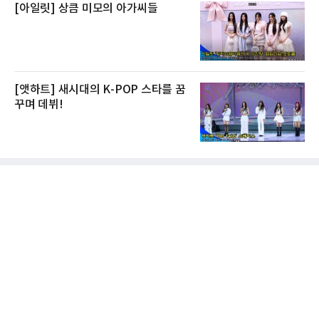
[아일릿] 상큼 미모의 아가씨들
[앳하트] 새시대의 K-POP 스타를 꿈
꾸며 데뷔!