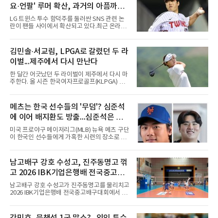
요·언팔' 루머 확산, 과거의 아픔까지
소환됐다
LG 트윈스 투수 함덕주를 둘러싼 SNS 관련 논
란이 팬들 사이에서 확산되고 있다.최근 온라인
커뮤니티와 SNS를 중심으로 함덕주의 SNS 활
동과 관련한 여러 소문이 퍼지면서, 과거 LG 이
적 이후 겪었던 일들까지 다시 주목받고 있다.일
김민솔·서교림, LPGA로 갈렸던 두 라
각에서는 함덕주가 LG 공식 계정 '언팔' 및 관련
이벌...제주에서 다시 만난다
게시물을 정리하고 친정팀 두산 베어스 계정을
팔로우하고 두산과 관련된 흔적만 남겼다는 주
한 달간 어긋났던 두 라이벌이 제주에서 다시 마
장이 나오고 있다. 또한 상대 팀 선수의 홈런 릴
주한다. 올 시즌 한국여자프로골프(KLPGA) 투
스에 '좋아요'를 눌렀다는 이야기도 전해지고 있
어를 달구는 김민솔과 서교림이 격돌한
다.하지만 해당 행동들이 실재했는지 여부는 확
다.KLPGA 투어는 6일 제주도 서귀포시 테디 밸
인되지 않았다. 시점과 의도 역시 불분명하다. 그
리 골프 앤 리조트의 밸리·테디 코스(파72)에서
메츠는 한국 선수들의 '무덤'? 심준석
럼에도 팬들 사이에서 논란이 커진 이유는 그가
개막하는 제주삼다수 마스터스(총상금 10억원·
LG 이적 후 부상과 재활로
에 이어 배지환도 방출...심준석은 이
우승 상금 1억8천만원)로 하반기를 시작한다.두
선수의 재회 자체가 화제다. 올 시즌 3승으로 대
미 귀국, 배지환은 미국 잔류할 듯
미국 프로야구 메이저리그(MLB) 뉴욕 메츠 구단
상 포인트(313점), 상금(9억8천400만원), 평균
이 한국인 선수들에게 가혹한 시련의 장소로 전
타수(70.41타) 등 주요 부문 1위를 달리는 김민
락하고 있다. 한때 한국 야구의 미래를 이끌어갈
솔과 2승으로 뒤쫓는 서교림의 맞대결은 지난 7
대형 유망주로 기대를 모았던 투수 심준석에 이
월 5일 롯데 오픈 이후 한 달 만이다. 그동안 김민
어, 빅리그 경력을 지닌 내외야수 배지환까지 연
남고배구 강호 수성고, 진주동명고 꺾
솔이 하이원리조트 여자오픈에 나설 때 서교림
달아 뉴욕 메츠 산하 마이너리그에서 방출 통보
은 LPGA 에비앙 챔피언십에, 서교림
고 2026 IBK기업은행배 전국중고배
를 받는 아픔을 겪었다. 두 선수의 동반 이탈은
메츠 구단이 유독 한국 선수들에게 '기회의 땅'이
구대회 4강 진출
남고배구 강호 수성고가 진주동명고를 물리치고
아닌 '무덤'처럼 작용하고 있음을 방증하고 있다.
2026 IBK기업은행배 전국중고배구대회에서 18
고교 시절 시속 160km에 달하는 강속구로 큰 스
세이하 남자부 4강에 진출했다.지난 6월 2026
포트라이트를 받았던 심준석은 루키리그에서 메
한국중고배구 2차연맹전 준우승팀 수성고는 4
츠 구단으로부터 방출 조치됐다. 피츠버그 파이
일 충북 제천 대원대 민송체육관에서 열린 대회
리츠와 마이애미 말린스를 거쳐 메츠에 둥지를