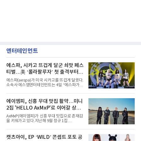
엔터테인먼트
에스파, 시카고 뜨겁게 달군 쇠맛 페스
티벌…美 ‘롤라팔루자’ 첫 출격부터
증명한 존재감
에스파(aespa)가 미국 시카고를 뜨겁게 달궜다.
소속사 에스엠엔터테인먼트는 4일 “에스파가
지난 2일(현지 시간) 미국 시카고 그랜트 파크에
서 열린 ‘롤라팔루자 시카고’(Lollapalooza
Chicago)의 알리안츠 스테이지에 올랐다”며
에이엠피, 신흥 무대 맛집 활약…미니
“총 14곡으로 구성된 세트리스트를 선사, 데뷔 7
2집 'HELLO AxMxP'로 이어갈 상승
년 차다운 노련한 무대 매너와 파워풀한 에너지
로 현장의 분위기를 압도했다”고 밝혔다.1991
세
AxMxP(에이엠피)가 신흥 무대 맛집으로 존재감
년 시작된 ‘롤라팔루자’는 8개 스테이지, 170여
을 키워가고 있다.지난해 9월 정규 1집
팀의 아티스트와 40만 명 이상의 관객이 운집하
'AxMxP'를 발매하며 가요계에 정식 출격한
는 북미 최대 규모의 페스티벌이다.올해 ‘롤라팔
AxMxP는 데뷔 전부터 버스킹과 각종 페스티벌,
루자 시카고’에는 에스파 외에도 제니, 아이들,
공연 무대에 오르며 실전 경험을 쌓아왔다.이들
캣츠아이, EP ‘WILD’ 콘셉트 포토 공
코르티스 등 K팝 스타들이 출연진 명단에 이름
은 소속사 패밀리 콘서트를 비롯해 '뷰티풀 민트