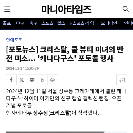
골프
야구
축구
스포츠
헬스
E스포츠·게임
오피니언
엔터
연예포토
[포토뉴스] 크리스탈, 쿨 뷰티 미녀의 반
전 미소... '캐나다구스' 포토콜 행사
2024-12-24 15:05:39
2024년 12월 11일 서울 성수동 크레아레에서 열린 캐나
다구스 ‘하이더 아커만의 신규 캡슐 컬렉션 런칭’ 오픈
기념 포토콜
정수정
크리스탈
행사에 배우
(
)이 참석했다.