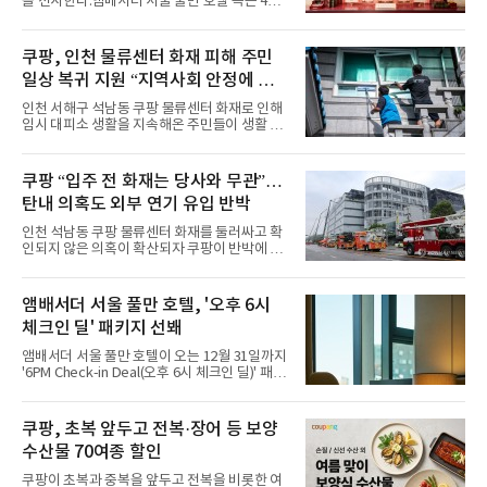
을 선사한다.앰배서더 서울 풀만 호텔 측은 4일
패션을 완벽하게 소화하며 보
“호텔 공식 마스코트 앰버드(Ambird)의 새로운
이야기를 담은 인형 극장 콘셉트의 공간 ‘앰버드
시어터(Ambird Theater)’를 새롭게 선보인
쿠팡, 인천 물류센터 화재 피해 주민
다”고 밝혔다.앰배서더 서울 풀만 호텔은 로비
일상 복귀 지원 “지역사회 안정에 총
한편에 마련된 앰버드 존을 통해 앰버드의 세계
관을 소개해왔다. 앰버드 존은 앰버드가 우주여
력”
인천 서해구 석남동 쿠팡 물류센터 화재로 인해
행 중 수집한 다양한 굿즈를 전시한 '앰버드 플래
임시 대피소 생활을 지속해온 주민들이 생활 터
닛(Ambird Planet)과 계절별 플라워 연출로 사
전으로 돌아갈 수 있는 계기가 마련됐다. 쿠팡풀
랑받아온 ‘앰버드 가든(Ambird Garden)’으로
필먼트서비스(CFS)가 지난 28일부터 화재 피해
구성되어 있다.새 단장한 앰버드 시어터는 오페
주민을 대상으로 전문 출장 청소서비스 지원에
쿠팡 “입주 전 화재는 당사와 무관”…
라 극장을 모티브로 한 데코레이션으로 구성됐
나섬으로써 본격적인 지역사회 복구 작업이 시
다. 무대 공간 및 티켓 박스
탄내 의혹도 외부 연기 유입 반박
작된 것이다.대피소 주민 중심 청소 접수, 첫날
부터 2가구 지원 완료CFS는 신현초등학교, 신
인천 석남동 쿠팡 물류센터 화재를 둘러싸고 확
현북초등학교, 신현여자중학교 등 인천 서해구
인되지 않은 의혹이 확산되자 쿠팡이 반박에 나
관내 임시 대피소 3곳에서 체류해온 화재 피해
섰다. 화재 전 센터 내부에서 탄내가 났다는 주장
주민들을 대상으로 출장 청소업체 요청 접수를
에 대해서는 외부 화재 연기 유입이라고 설명했
시작했다. 현장에서 극심한 피해를 입은 지역 주
고, 2023년 같은 물류센터에서 발생한 화재에
앰배서더 서울 풀만 호텔, '오후 6시
민들의 호응 속에 CFS는 즉시 행동에 나섰다. 지
대해서도 쿠팡 입주 전 공사 과정에서 벌어진 일
난 28일 오후 전문 청소업체와
체크인 딜' 패키지 선봬
이라며 선을 그었다.쿠팡은 21일 인천 물류센터
내부에서 불이 타는 냄새가 났다는 의혹과 관련
앰배서더 서울 풀만 호텔이 오는 12월 31일까지
해 “사실무근”이라는 입장을 밝혔다.회사 측은
'6PM Check-in Deal(오후 6시 체크인 딜)' 패키
“인근에서 지난 15일 다른 회사에서 발생한 대
지를 선보인다.이번 패키지는 오후 6시 체크인
형 화재 연기가 인입돼 즉시 방재팀이 조사한 결
으로 여유로운 저녁 시간부터 호텔 스테이를 시
과 일산화탄소가 미검출됐고, 내부 문제가 아닌
작할 수 있도록 준비됐다.앰배서더 서울 풀만 호
쿠팡, 초복 앞두고 전복·장어 등 보양
것으로 확인됐다”고 설명했다.이어 “정확한 화
텔 측은 “퇴근 후 또는 주말 도심 속에서 짧지만
재 원인은 추후 조사될
수산물 70여종 할인
온전한 휴식을 원하는 고객들에게 특별한 경험
을 제공한다”고 밝혔다.패키지는 디럭스와 이그
쿠팡이 초복과 중복을 앞두고 전복을 비롯한 여