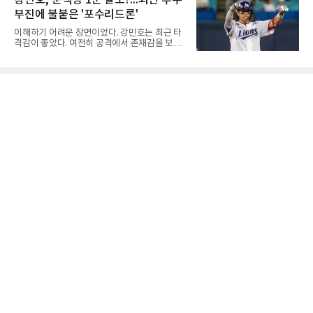
강민호, 문책성 1군 말소?...외인 투수
8강전에서 진주동명고를 상대로 공격력이 호조
틀며 반등을 노렸으나
부진에 불붙은 '포수리드론'
를 보이며 세트스코어 3-1(25-19, 25-22, 21-
25, 25-23)으로 꺾었다. 인하부고도 부산동성고
이해하기 어려운 장면이었다. 강민호는 최근 타
를 맞아 뛰어난 조직력을 바탕으로 삼아 3-0(25-
격감이 좋았다. 여전히 공격에서 존재감을 보여
19, 25-19, 25-23)으로 완승을 거두고 4강에 합
주고 있었고, 특별한 부상 소식도 없었다. 그런
류했다. .한편 18세이하 여자부 4강은 중앙여고-
데 갑작스럽게 1군 엔트리에서 제외됐다. 팬들
일신여상, 광주체고-선명여고의 대결로 좁혀졌
사이에서 성적이 떨어진 주전 선수를 쉬게 하는
다. ◇4일 전적
상황도 아니고, 부상으로 빠지는 것도 아니라면
'왜 지금인가'라는 의문이 생길 수밖에 없다.특히
시점이 겹쳤다. 삼성 외국인 투수들이 잇따라 난
타를 당했고, 일부 팬들은 그 원인을 강민호의
포수 리드에서 찾기 시작했다. 이른바 '포수리드
론'이다. 볼 배합이 문제였던 것 아니냐, 투수와
의 호흡에 문제가 있었던 것 아니냐는 지적이다.
그리고 이어진 강민호의 1군 말소. 때문에 팬들
사이에서는 "문책성