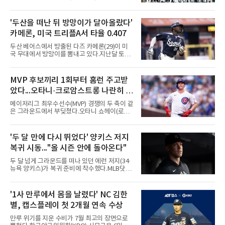
T모바일 파크에서 열린 시애틀 매리너스와 디트
로이트 타이거스의 경기에서 벤치 클리어링이
벌어졌다. 난투극으로 번지지는 않았으나 좌완
'두산을 떠난 뒤 방망이가 달아올랐다'
게이브 스파이어와 댄 윌슨 시애틀 감독이 퇴장
카메론, 미국 트리플A서 타율 0.407
당했다.발단은 선발이었다. 시애틀 브라이언 우
가 디트로이트 타자를 세 차례 맞혔다. 다만 팔꿈
두산 베어스에서 방출된 다즈 카메론(29)이 미
치 보호대에 맞거나 변화구에 발이 스치는 수준
국 무대에서 방망이를 뽐내고 있다.지난달 토론
이어서 치명적이지는 않았다.분위기는 그다음에
토 블루제이스와 마이너리그 계약을 맺은 카메
달라졌다. 우에 이어 등판한 스파이어가 우타자
론은 루키리그 2경기를 거쳐 트리플A 버펄로 바
글라이버 토레스의 몸쪽 빠른 볼로 왼쪽 넓적다
이슨스로 승격한 뒤 연일 뜨거운 타격감을 보이
MVP 후보끼리 1회부터 홈런 주고받
리를 맞혔다. 토레스와 시애틀 포수 칼 롤리가 말
고 있다.수치가 압도적이다. 트리플A 15경기에
을 주고받자 AJ 힌치 디
았다...오타니·크로암스트롱 나란히 홈
서 타율 0.407(54타수 22안타), 2홈런, 10타점,
8도루를 기록 중이며 OPS는 1.151에 이른다.
런 맞불
메이저리그 최우수선수(MVP) 경쟁의 두 축이 같
15경기 중 14경기에서 안타를 만들었고 최근 7
은 그라운드에서 부딪쳤다.오타니 쇼헤이(로스
경기 연속 안타도 이어갔다.6일(한국시간) 노퍽
앤젤레스 다저스)와 피트 크로암스트롱(시카고
타이즈전에서도 4타수 3안타 2득점을 올렸다.
컵스)은 6일(한국시간) 미국 시카고 리글리필드
2-6으로 뒤진 9회말 1사에서 좌전 안타로 발판
에서 나란히 홈런 두 방씩을 주고받았다.첫 회부
'두 달 만에 다시 뛰었다' 양키스 저지
을 놓았고, 버펄로는 이 회에만 5점을 뽑아 7-6
터 불이 붙었다. 1회초 선두타자 오타니가 컵스
역전승을 거뒀다.한국에서의 성적도
복귀 시동..."올 시즌 안에 돌아온다"
선발 이마나가 쇼타를 상대로 우월 솔로 홈런을
뽑자, 1회말 크로암스트롱이 다저스 선발 에릭
두 달 넘게 그라운드를 떠나 있던 에런 저지(34·
라워를 상대로 중월 솔로 홈런으로 응수했다. 최
뉴욕 양키스)가 복귀 준비에 착수했다.MLB닷컴
근 50년간 리글리필드에서 1회 양 팀 선두타자
은 6일(한국시간) 저지가 전날 추가 검사를 받은
홈런이 함께 나온 것은 두 번째이며, 통계업체
뒤 야외 달리기와 상체 저항 운동으로 훈련 강도
엘리어스 스포츠뷰로에 따르면 그해 MVP 투표
를 높여도 된다는 허가를 받았다고 전했다.저지
'1사 만루에서 몸을 날렸다' NC 김한
10위 이내 선수끼리 이런 공방을 벌인 사례는 처
는 이날 뉴욕 양키스타디움에서 열린 세인트루
음이다.흐름은 크로암스트롱
별, 캡스플레이 첫 2개월 연속 수상
이스 카디널스전을 앞두고 야구 장비를 착용한
채 스트레칭과 조깅, 저항 밴드 훈련을 소화했
만루 위기를 지운 수비가 7월 최고의 장면으로
다. 아메리칸리그 최우수선수(MVP) 3회 수상자