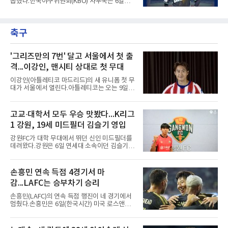
뽑혔다.한국야구위원회(KBO) 사무국은 6일
인 그가 부상 이후 야외 달리기에 나선 것은 처음
2026 신한 SOL KBO리그 7월 월간 캡스플레이
이다.본인의 의지는 확고하다. 저지는 올 시즌 안
수상자로 NC 다이노스 내야수 김한별을 선정했
에 돌아오겠다며, 애초부터 최대한 빨리 복귀하
다고 밝혔다. 6월에 이어 두 달 연속 수상으로,
는 것이 계획이었고 올해를 접겠다고 생각한 적
축구
이 상 제정 이래 첫 사례다.ADT캡스가 KBO와
은 없다고 말했다.이탈은
함께 시상하는 이 상은 공식 기록위원이 승리 확
률 기여도와 수비 지수를 종합 평가해 해당 기간
최고점을 받은 수비 장면에 준다.수상 장면은 지
'그리즈만의 7번' 달고 서울에서 첫 출
난달 23일 서울 잠실구장에서 나왔다. NC가 7-5
격...이강인, 맨시티 상대로 첫 무대
로 앞선 8회말 1사 만루에서 김한별은 LG 트윈
스 오지환의 강한 타구에 몸을 날려 막아낸 뒤 유
이강인(아틀레티코 마드리드)의 새 유니폼 첫 무
격수 김주원에게 연결했다. 김주원이 1루수 블
대가 서울에서 열린다.아틀레티코는 오는 9일
레인에게 던지며 4-6-3 병살타가 완
오후 8시 서울월드컵경기장에서 맨체스터 시티
와 2026 쿠팡플레이 시리즈 친선 경기를 치른다.
구단 소집 명단에 이강인이 포함되면서 변수가
고교·대학서 모두 우승 맛봤다...K리그
없는 한 그의 첫 출격은 서울이 된다.등번호부터
1 강원, 19세 미드필더 김슬기 영입
무게가 실렸다. 이강인은 첫 경기부터 7번을 단
다. 2010년대 팀의 전성기를 이끈 앙투안 그리즈
강원FC가 대학 무대에서 뛰던 신인 미드필더를
만이 달았던 번호다.합류 과정은 순탄치 않았다.
데려왔다.강원은 6일 연세대 소속이던 김슬기
스페인으로 건너가려던 그는 병역 특례 행정 절
(19)를 영입했다고 밝혔다. 186㎝, 79㎏의 신체
차 문제로 출국이 미뤄졌고, 국내에서 홀로 훈련
조건을 갖췄다.이력은 우승으로 채워져 있다. 수
해 왔다. 6일 입국하는 동료들과 처음 대면한 뒤
원고 시절 주축으로 활약하며 지난해 전국고등
손흥민 연속 득점 4경기서 마
짧게 호흡을 맞춰 경기에 나선다.역할도 관심사
리그와 추계전국고등대회 우승에 기여했고, 올
다. 유려한 탈압박과
감...LAFC는 승부차기 승리
해 연세대 진학 후에는 춘계한산대첩기대학대회
정상에 올랐다. 2024년에는 17세 이하(U-17) 대
손흥민(LAFC)의 연속 득점 행진이 네 경기에서
표팀 훈련에도 소집됐다.김슬기는 입단하게 돼
멈췄다.손흥민은 6일(한국시간) 미국 로스앤젤
기쁘고 영광이라며 프로 무대에서도 성장해 팀
레스 BMO 스타디움에서 열린 2026시즌 리그스
에 꼭 필요한 선수가 되겠다고 각오를 밝혔다.
컵 리그 페이즈 1차전 치바스 과달라하라(멕시
코)전에 선발 출전했으나 공격포인트 없이 후반