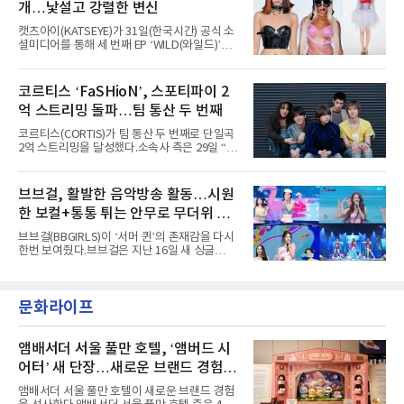
을 올렸다.이날 에스파는
개…낯설고 강렬한 변신
라이프 2025', '2025 부산국제록페스티벌' 등 대
형 무대에 잇달아 출연해 당찬 에너지와 풋풋한
캣츠아이(KATSEYE)가 31일(한국시간) 공식 소
매력으로 음악팬들의 눈도장을 찍었다.이후
셜미디어를 통해 세 번째 EP ‘WILD(와일드)’의
AxMxP는 '카운트다운 판타지 2025-2026',
콘셉트 포토와 트랙리스트를 공개했다.‘Wild
'PEAKBOX 2025 vol.2 : 사랑·청춘·행복', '2025
heart(와일드 하트)’라는 제목이 붙은 콘셉트 포
Someday Christmas - 부산' 등 무대를 통해 안
토에는 멤버들의 본능적이고 야성적인 면모가
코르티스 ‘FaSHioN’, 스포티파이 2
정적인 실력을 입증했고, 올해 '2026 어썸뮤직
강렬하게 담겼다. 짙은 아이섀도와 푸른빛·금빛·
페스티벌', '뷰티풀 민트 라이프 2026', '2026
억 스트리밍 돌파…팀 통산 두 번째
붉은빛의 컬러 렌즈가 비현실적인 분위기를 자
아내고, 여러 원색이 불규칙하게 뒤섞인 멀티컬
코르티스(CORTIS)가 팀 통산 두 번째로 단일곡
러 헤어와 과감한 블루·블랙 립 메이크업이 낯설
2억 스트리밍을 달성했다.소속사 측은 29일 “코
고도 매혹적인 비주얼을 완성했다.스타일링 역
르티스의 데뷔 앨범 수록곡 ‘FaSHioN’이 글로
시 파격적이다. 스터드와 망사, 코르셋, 풍성한
벌 오디오·음원 스트리밍 플랫폼 스포티파이에
레이스 등 언뜻 어울리지 않을 듯한 소재와 실루
서 27일 자로 누적 재생 수 2억 회를 돌파했
브브걸, 활발한 음악방송 활동…시원
엣을 거침없이 결합했다. 멤버들은 각기 다른 개
다”고 밝혔다.곡이 발표된 지 약 10개월 만이다.
성을 살린 스타일링을 선
한 보컬+통통 튀는 안무로 무더위 사
팀의 첫 번째 2억 스트리밍 곡은 동일 음반에 수
록된 ‘GO!’다. 이 노래는 공개 약 9개월 만인 지
냥
브브걸(BBGIRLS)이 ‘서머 퀸’의 존재감을 다시
난달 26일 자에 2억 고지를 밟았다. 이는 최근 5
한번 보여줬다.브브걸은 지난 16일 새 싱글
년 내 데뷔한 보이그룹의 곡 중 최단기 2억 달성
'BODY WAVE'(바디 웨이브)를 발매하고 각종 음
이며 ‘FaSHioN’이 그 다음이다.코르티스는 평
악방송에 출연했다.브브걸은 컴백 이후 Mnet
소 관심이 많은 ‘패션’을 소재로 곡을 공동 창작
'엠카운트다운'을 시작으로 KBS2 '뮤직뱅크',
했다. “내 티, 5 bucks 바지는, 만원” 등 멤버들
문화라이프
MBC '쇼! 음악중심', SBS '인기가요' 등 주요 음
의 라이프 스타일
악방송 무대에 올라 화려한 퍼포먼스를 펼쳤다.
시원한 에너지와 안정적인 라이브, 통통 튀는 매
력을 앞세워 매 무대 색다른 볼거리를 선사했다.
앰배서더 서울 풀만 호텔, ‘앰버드 시
특히 화사한 파스텔 톤의 비치웨어부터 청량한
어터’ 새 단장…새로운 브랜드 경험 선
마린룩, 햇살 아래 반짝이는 물결을 연상시키는
사
스커트, 강렬한 붉은 계열의 스타일링까지 각기
앰배서더 서울 풀만 호텔이 새로운 브랜드 경험
다른 매력을 선보였다. 브브걸은 다채로운 여름