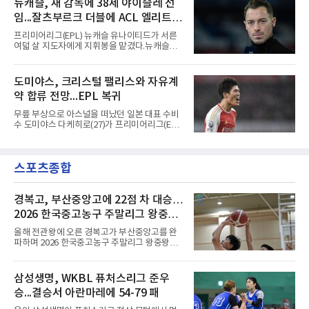
뉴캐슬, 새 감독에 38세 야이슬레 선
41분 타일러 보이드와 교체됐다. 이날 골을 넣었
임...잘츠부르크 더블에 ACL 엘리트 2
다면 공식전 5경기 연속 득점이었다. 다만 메이
저리그사커(MLS)에서 이어온 4경기 연속골 기
연패 경력
프리미어리그(EPL) 뉴캐슬 유나이티드가 서른
록은 유지된다.경기는 팽팽했다. 전반 38분 다비
여덟 살 지도자에게 지휘봉을 맡겼다.뉴캐슬은
드 마르티네스의 땅볼 크로스를 드니 부앙가가
6일(현지시간) 마티아스 야이슬레(독일) 감독 선
오른발로 마무리해 LAFC가 앞섰으나, 4분 뒤 로
임을 발표했다. 그는 스페인 라망가에서 진행 중
베르토 알바라도가 골 지역 정면에서 왼발 슈팅
인 프리시즌 캠프에 곧바로 합류했다. 구단은 유
도미야스, 크리스털 팰리스와 자유계
으로 골대 오른쪽 하단을 찔러 균형을 맞췄다.승
럽 축구계에서 가장 촉망받는 젊은 감독을 데려
부는 승부차기로 갈렸다. LAFC는
약 합류 전망...EPL 복귀
왔다고 밝혔다.이력은 이른 나이에 쌓였다. 서른
셋이던 2021년 오스트리아 레드불 잘츠부르크
무릎 부상으로 아스널을 떠났던 일본 대표 수비
사령탑에 올라 첫 시즌 리그와 컵대회를 동시에
수 도미야스 다케히로(27)가 프리미어리그(EPL)
제패했고, 구단 역사상 처음으로 팀을 유럽축구
로 돌아온다.영국 BBC는 6일(한국시간) 도미야
연맹(UEFA) 챔피언스리그 토너먼트에 올린 뒤
스가 입단 테스트를 마치고 크리스털 팰리스에
리그 2연패도 달성했다.아시아에서도 성과를 냈
자유계약(FA)으로 합류할 전망이라고 보도했다.
다. 2023년 사우디아라비아 알아흘리로 옮겨
스포츠종합
큰 틀의 계약 조건은 이미 합의됐고 구단은 개막
2024-2025시즌과 2025-2026시즌
을 앞두고 영입 절차를 서두르고 있다.그의 최근
여정은 순탄치 않았다. 고질적인 무릎 부상 끝에
지난 시즌 아스널과 상호 합의로 계약을 해지했
경복고, 부산중앙고에 22점 차 대승…
고, 네덜란드 아약스에서 시즌 막판 8경기를 소
2026 한국중고농구 주말리그 왕중왕
화했다. 이후 일본 대표로 월드컵에 나서 선발 2
전 첫 승 신고
경기를 포함해 3경기를 뛰며 감각을 끌어올렸
올해 전관왕에 오른 경복고가 부산중앙고를 완
다.구단의 판단은 신중했다. 크리스털 팰리스는
파하며 2026 한국중고농구 주말리그 왕중왕전
기량을 확신하면서도 부상
첫 경기를 승리로 장식했다.경복고는 6일 전남
해남 우슬체육관에서 열린 대회 남고부 예선리
그 H조 1차전에서 부산중앙고를 98-76으로 제
삼성생명, WKBL 퓨처스리그 준우
압했다. 박지오가 26점, 김호원이 22점, 정우진
승...결승서 아란마레에 54-79 패
이 19점을 올리는 등 삼각편대의 고른 활약이 승
리를 이끌었다.경복고는 경기 초반부터 박지오