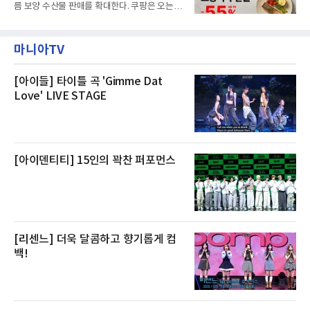
제큐티브 두 가지 타입으로 구성된다. 디럭스 패
름 보양 수산물 판매를 확대한다. 쿠팡은 오는
키지는 객실 1박(룸 온리)으로 심플한 호캉스를
20일까지 전복, 문어, 낙지, 장어 등 70여종의 수
즐길 수 있으며, 이그제큐티브 패키지는 객실 1
산물을 할인 판매한다고 8일 밝혔다.이번 행사
박과 함께 클럽 앰배서더 라운지 2인 이용, 웰니
에는 국내산 활전복과 문어, 낙지, 장어, 생물새
스 센터 사우나 2인 이용 혜택이 포함된다.특히
마니아TV
우 등이 포함됐다. 쿠팡은 올해 큰 크기의 전복
클럽 앰배서더 라운지
생산량이 늘어난 점을 반영해 주요 산지 상품을
로켓프레시 새벽배송으로 선보인다고 설명했다.
전복은 산지에서 채취한 뒤 전국으로 직송되는
[아이들] 타이틀 곡 'Gimme Dat
방식으로 운영된다. 신선도가 중요한 상품인 만
Love' LIVE STAGE
큼 이르면 다음 날 오전 배송이 가능하도록 물류
망을 활용하고 있다.쿠팡의 전복 매입량도 늘고
있다. 쿠팡에 따르면 전복 매입량은 2020년 30
톤 미만에서 2022년 140톤
[아이덴티티] 15인의 꽉찬 퍼포먼스
[리센느] 더욱 달콤하고 향기롭게 컴
백!