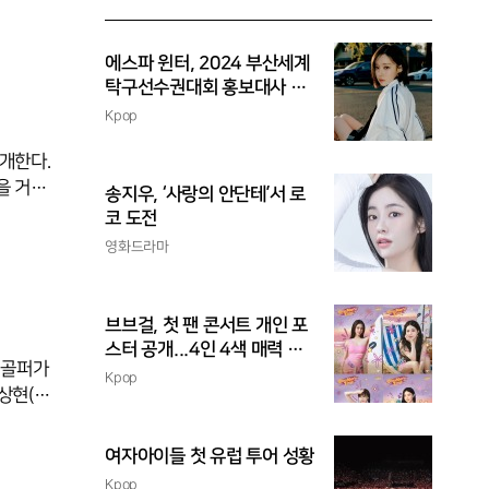
 경쟁력을
이며 투
에스파 윈터, 2024 부산세계
‘나도 할
탁구선수권대회 홍보대사 위
촉
Kpop
개한다.
을 거뒀
송지우, ‘사랑의 안단테’서 로
코 도전
93위로
영화드라마
페어
브브걸, 첫 팬 콘서트 개인 포
스터 공개...4인 4색 매력 발
 골퍼가
산
Kpop
상현(3
다. 2
 신인왕
여자아이들 첫 유럽 투어 성황
주무대로
Kpop