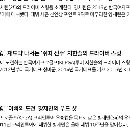
5)의 드라이버 스윙을 소개한다. 양채린은 2015년 한국여자프로골프
부 투어에 데뷔했다. 데뷔 시즌 신인상 포인트 8위로 마무리한 양채린은 
래식에서 프로 첫 승을 거뒀다. 이후 이렇다 할 성적을 내지 못하고 2
순위 65위에 그치며 시드전으로 향해야 했다. 시드전을 거쳐 다시 올라온
게 터닝 포인트이기도 했다. 양채린은 지난해 9월 KLPGA와 인터
018년) 골프의 모든 부분이 잘 안됐다. 심지어 골프에 정까지 떨어졌다
려고 한다. 사실 더 이상 잃을 게 없다고 생각했더니, 마음이 홀가분해
] 재도약 나서는 '쥐띠 선수' 지한솔의 드라이버 스윙
우승에 도전하는 한국여자프로골프(KLPGA)투어 지한솔의 드라이버 스
감격의 첫 승을 거두며
올랐고, 데뷔 3년 만에 첫 승을 맛본 지한솔은 메이저 우승이라는 목표
즌 상금랭킹 26위로 마무리했고, 시즌 초반 3개 대회 연속 톱5에 오르
회에서 상금
을 수령하는데 그쳤고 톱10기록은 1차례로 경
] ‘아빠의 도전’ 황재민의 우드 샷
국프로골프(KPGA) 코리안투어 우승컵을 목표로 삼은 황재민(34)의 우