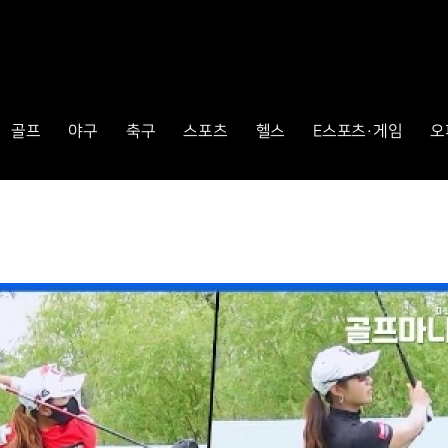
골프
야구
축구
스포츠
헬스
E스포츠·게임
오