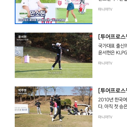
와 같은 조에서
마니아TV
[투어프로스
국가대표 출신의
윤서현은 KLPG
이한다.2019
마니아TV
현은 트로피를 
등 또 한명의 
최고 기록은 삼
열린 2020시
[투어프로스윙
는 윤서현의
2010년 한국여
다. 아직 첫 승은 거두지 못했지만, 1부 투어에서 꾸준한 활약을 펼친 베테랑이다. 미국여자프
로골프(LPGA
마니아TV
도 했다. 지난 