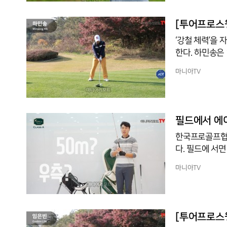
뛰어던 일본프로
를 전했고, 시
[투어프로스윙
현
‘강철 체력’을
한다. 하민송은 1부 투어에 데뷔한 2014년부터 지난 2019시즌까지 열린 177개 대회 중 17
2개 대회에 출전하는 강
마니아TV
승을 거두며 위
가를 노리고 있다. 특히 경자년 쥐띠의 해인 올해, 쥐띠 선수인 하민송은 새 시
열망을 드러내기도 했다. 여유롭게 때려내는 드라이버 샷 또
2cm의 체구에
필드에서 에이
한국프로골프협회(
다. 필드에 서
를 참고해보자. KPGA 클래스 A 멤버 심기현 프로는 연습장에서 무작정 공을 치는 게 아니라,
마니아TV
실전처럼 목표를 정하고
매트 안에서 연
실제로 필드에 나가면 
장에서 연습을 
[투어프로스윙