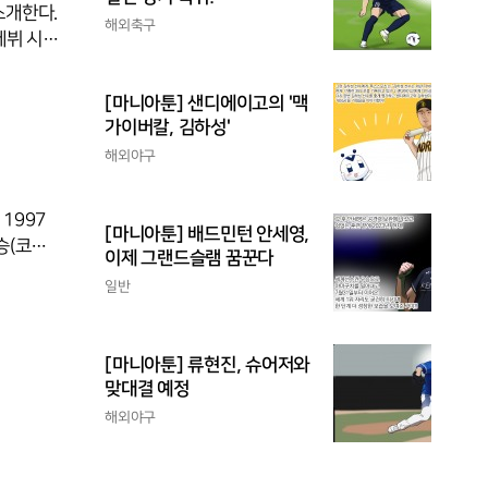
소개한다.
해외축구
[마니아툰] 샌디에이고의 '맥
 치렀던
가이버칼, 김하성'
최고의 순
해외야구
금을
1997
[마니아툰] 배드민턴 안세영,
승(코리
이제 그랜드슬램 꿈꾼다
일반
모중
 2017
모중
[마니아툰] 류현진, 슈어저와
투어 기준
맞대결 예정
해외야구