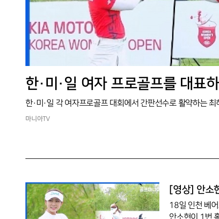
한·미·일 여자 프로골프를 대표하
마니아TV
[영상] 안소
18일 인천 베
안소현이 1번 