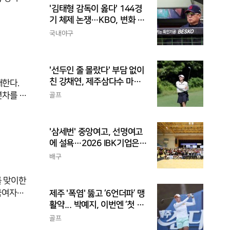
'김태형 감독이 옳다' 144경
기 체제 논쟁…KBO, 변화 고
민해야, 환경에 맞는 경기 수
국내야구
가 바람직
'선두인 줄 몰랐다' 부담 없이
친 강채연, 제주삼다수 마스
개한다.
터스 2R 단독 선두
년차를 맞
골프
다. 윤서
 올리는
'삼세번' 중앙여고, 선명여고
뷔 시즌
에 설욕…2026 IBK기업은행
해 12월
배 전국중고배구대회 우승
가 기대되
배구
를 맞이한
제주 '폭염' 뚫고 ‘6언더파’ 맹
활약... 박예지, 이번엔 ‘첫 우
 도전하기
승’ 가나
26위로
골프