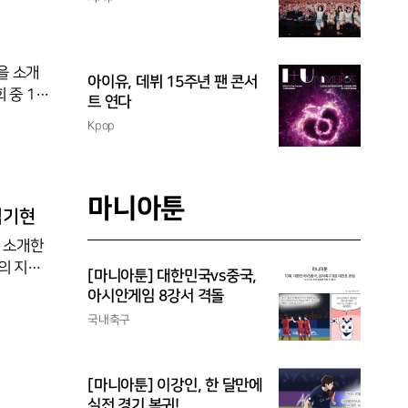
 승전보
현. 박상
을 소개
아이유, 데뷔 15주년 팬 콘서
트 연다
Kpop
승수 추
마니아툰
버
심기현
을 소개한
의 지도
[마니아툰] 대한민국vs중국,
아시안게임 8강서 격돌
국내축구
 때문에
[마니아툰] 이강인, 한 달만에
실전 경기 복귀!