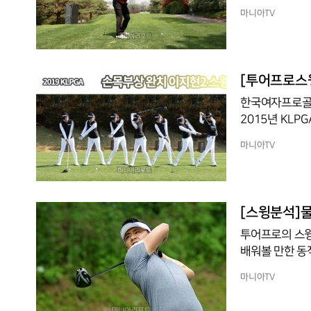
우승 소식을 전
마니아TV
보였다. 제네시스
어 입성 후 최초로 시즌 획득
KPGA와 인터
[투어프로스윙
한국여자프로골프
2015년 KLP
다. 2018시즌 연이은 승전보를 기대케했던 이지현2는 손목 부상으로 힘든 해를 보냈다. 16개
마니아TV
대회에 출전하는
시즌을 마쳤다. 하지만 지난 2019시즌에는 완전히 달라진 모습을 보였다. 29개 대회에 출전
해 22개 대회에
웨이 안착률도 80
[스윙분석]물
경자
투어프로의 스윙
배워볼 만한 동
6)은 운동선수
마니아TV
018년 한국프
에 오르며 유러