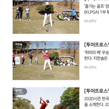
‘즐기는 골프’ 양채린(2
(KLPGA) 1
2016년 미래에셋대우 클
마니아TV
018시즌 상금
GA 2019시즌은 양채린에
뷰에서 “작년(2
제 골프를 즐기
[투어프로스윙
‘쥐띠의 해’ 
한다. 지한솔은 2012년부터 국가대표 상비군, 2014년 국가대표를 거쳐 2015년 KLPGA 1
부 투어에 데뷔했다. 2017시즌 마지막 대회 ADT캡스 챔피언십에서 
마니아TV
위너스 클럽에 
었다. 2018시
도전하기도 했다. 지난 2019시즌은 아쉬운 해였다. 27개 대회에 출전해 18개 대
[투어프로스윙
2020시즌 한
을 소개한다. 2011년 코리안투어에 데뷔한 황재민은 올해 데뷔 10주년을 맞이했다. 그동안