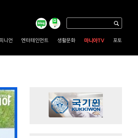
마니아TV
피니언
엔터테인먼트
생활문화
포토