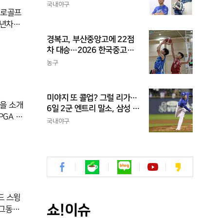
까지, 삼성의 '스펙 만렙' 승부
국내야구
수
2년차인
경복고, 부산중앙고에 22점
 KLP
차 대승…2026 한국중고농
구 주말리그 왕중왕전 첫 승
농구
” 며”이
신고
지고
미야지 또 콜업? 그럴 리가…
윙을 소개
6일 2군 엔트리 말소, 삼성 새
아시아쿼터 찾았나
국내야구
를 내걸
며 우승에
쟁력있는 플레이를 펼치지 못했다. 96년생
드 스윙
쇼!이슈