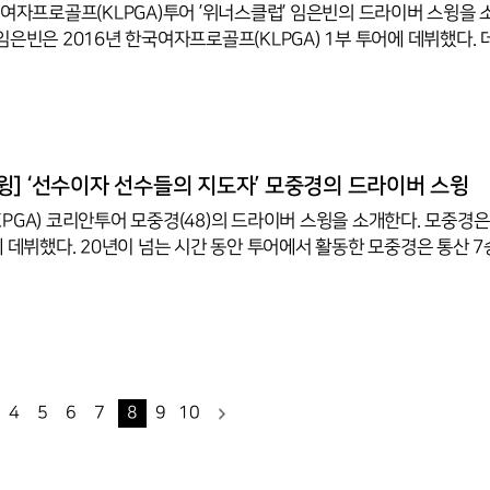
국여자프로골프(KLPGA)투어 ’위너스클럽’ 임은빈의 드라이버 스윙을 
은빈은 2016년 한국여자프로골프(KLPGA) 1부 투어에 데뷔했다. 데뷔 시즌
적으로 시드를 유지했지만, 좀처럼 우승와 연이 닿지 못했다. 그러던 임은빈
. 연장 4차 끝에
열한 경쟁이었다. 당시 임은빈, 김소이, 김지현, 이소미가 연장 경쟁을
준 순간 시청률 2.052%로 집계돼 2019시즌 KLPGA투어 상반기 
간에 자리하기도 했다. 임은빈은 2019시즌 29개 대회에 출전해 13개 대회에서 상
] ‘선수이자 선수들의 지도자’ 모중경의 드라이버 스윙
PGA) 코리안투어 모중경(48)의 드라이버 스윙을 소개한다. 모중경은 
에 데뷔했다. 20년이 넘는 시간 동안 투어에서 활동한 모중경은 통산 7
다. 지난 2016년 매일유업오픈에서 KPGA통산 5승째 우
며 젊은 후배들과의 경쟁에서도 뒤쳐지지 않는 기량을 과시하기도 했다. 
자 지도자의 길도 걷고 있다. 일본프로골프(JGTO)투어 상금왕 김경태,
 첫 승을 차지한 서형석을 비롯해 박은신, 이동민 등의 스윙을 지도했다. 
샷은 투어 평균보다 훨씬 높은 정확도가 특징인데, 2019시즌 KPGA
4
5
6
7
8
9
10