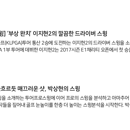
하지 못했지만, 지난 2019시즌 데뷔 이후 최고의 활약을 펼치며 우승
 포인트 17위에 자리했고 총상금 1억 3125만 2896만 원을 벌어들
 상금 1억 원을 돌파했다. 가장 큰 수확은 ‘자신감’이다. 지난 24일
뷰에서 황재민은 “기분 좋은 한 해였다. 비록 우승은 이뤄내지 못했지만 
수 있다’라는 자신감을 얻은 것이 큰 소득이었다”라고 말했다. 2019년 9월 23
] ‘부상 완치’ 이지현2의 깔끔한 드라이버 스윙
(KLPGA)투어 통산 2승에 도전하는 이지현2의 드라이버 스윙을 소
GA 1부 투어에 데뷔한 이지현2는 2017시즌 E1채리티 오픈에서 첫 승
데 그쳤고, 이 중에서도 단 5개 대회에서 상금을 수령하며 상금순위 
서 상금을 수령했고, 4차례 톱10에 오르며 시즌 상금 31위를 기록했다. 
.41%를 기록하며 이 부문 11위, 정상급 선수의 실력을 자랑했다. 2020년
흐르듯 매끄러운 샷, 박상현의 스윙
을 소개하는 투어프로스윙에 이어 프로의 스윙을 분석하고 아마추어
작들을 짚어내 골프 눈높이를 한층 더 높이는 스윙분석을 시작한다. 박
라면 은퇴를 고려할 나이이지만 전성기를 달리고 있다고 해도 과언이 아니
로골프(KPGA) 코리안투어에서 상금왕을 차지했고, 아시안투어에서는
피언투어 카드를 획득했다.세계 투어에서 활약하며 지난 2019시즌 