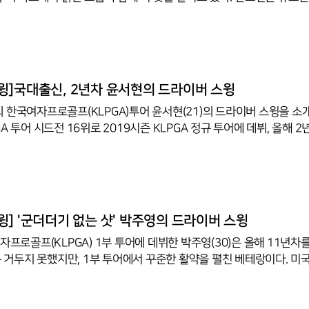
 1라운드 경기를 치르고 있다. 인천=정지원 기자
윙]국대출신, 2년차 윤서현의 드라이버 스윙
 한국여자프로골프(KLPGA)투어 윤서현(21)의 드라이버 스윙을 소
A 투어 시드전 16위로 2019시즌 KLPGA 정규 투어에 데뷔, 올해 2
시즌 KLPGA투어는 신인이 7개의 트로피를 가져갔던 '루키돌풍'의 해였
들어올리지 못했지만, 용평리조트오픈에서 리더보드 최상단에 이름을
신인 우승자 탄생에 기대감을 높였던 선수다. 윤서현의 KLPGA투어 데
다수 마스터스에서 기록한 3위다. 신인상 포인트는 9위로 마쳤다. 지난
즌 KLPGA투어 첫 대회 효성챔피언십에서는 40위를 기록했다. 2년차
] '군더더기 없는 샷' 박주영의 드라이버 스윙
자프로골프(KLPGA) 1부 투어에 데뷔한 박주영(30)은 올해 11년차
)투어에서 활약하는 박희영의 동생인 박주영은 2015년 LPGA투어에
2018시즌에는 KLPGA투어 상금랭킹 17위, 2019시즌에는 상금랭킹 