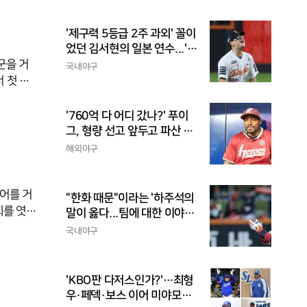
끝나면 결
 기다리다
 우승이
'제구력 5등급 2주 과외' 꼴이
었던 김서현의 일본 연수...'종
합검진표'에 불과
군을 거
국내야구
 첫 승
 부진하며
난 20
'760억 다 어디 갔나?' 푸이
카드 한
그, 형량 선고 앞두고 파산 신
청
진의 특
해외야구
투어 기
투어를 거
"한화 때문"이라는 '하주석의
말이 옳다...팀에 대한 이야
기, 끝까지 안 하는 게 도리
국내야구
 스윙 시
까지 왼발
'KBO판 다저스인가?'…최형
버 스윙을 영
우·페덱·보스 이어 미야모리