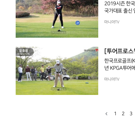
2019시즌 한
국가대표 출신 임
부터 매 시즌 안정
마니아TV
은 지난 2019시즌 E1채리티 오픈에서 프로 데뷔 4년 만에 첫 승을 차지했다
승부를 가린 치
순간은 수도권 기
[투어프로스윙
한국프로골프(K
년 KPGA투어
안투어 5승, 아시안투어 2승)을 챙겼
마니아TV
승컵을 들어올리
경은 투어프로이
시즌 KPGA투어
경의 드라이버 
드라
1
2
3