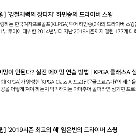
골프(JGTO)투어에서는 우승을 차지하며 일본남자투어에서 시즌 첫
즌 상금 8위로 마쳤다. 프로 무대에서 꾸준히 경쟁력을 보이고 있는 박상
] ‘강철체력의 장타자' 하민송의 드라이버 스윙
 자랑하는 한국여자프로골프(KLPGA)투어 하민송(24)의 드라이버 스윙
철 체력과 꾸준함을 선보인 선수다. 2015년 보그너 여자오픈에서 첫
너스클럽에 올랐고, 이후 우승은 없지만 안정적으로 시드를 유지하며 
즌 우승에 대한
한 하민송의 장기다. 하민송은 16
서 250야드 안팎의 드라이버샷을 뽐내는 장타자다. 하민송의 드라이
밍이 안된다? 실전 에이밍 연습 방법 | KPGA 클래스A 
KPGA)가 양성한 ‘KPGA Class A 프로(전문골프교습가)’의 레슨
면 공을 어떻게 쳐야 하는지 막막해지는 아마추어 골퍼라면 심기현 프로
 에이밍을 한 뒤 공을 치는 것을 강조했다. 심기현 프로는 “연습장 사각
습하는 게 익숙한 아마추어 골퍼들은 공이 올라오는 대로 치기 바쁘기
에이밍을 굉장히 힘들어 한다”고 말했다. 골프장에서 잘 치기 위해 연습
하는데 정작 연습장에서의 연습 방법은 실제 필드에서 도움이
] ‘2019시즌 최고의 해’ 임은빈의 드라이버 스윙