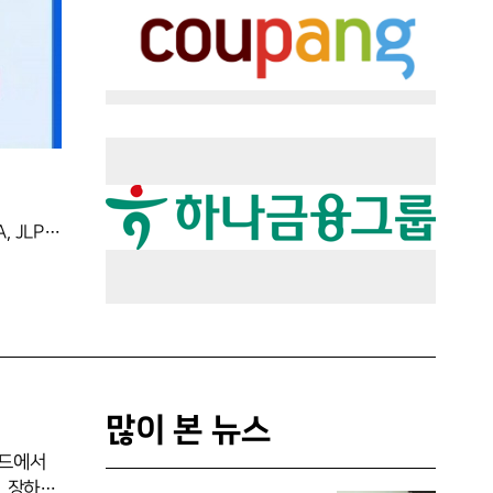
한·미·일 각 여자프로골프 대회에서 간판선수로 활약하는 최혜진,고진영,이보미는 각각 팬들의 성원에 힘입어 LPGA투어와 KLPGA, JLPGA투어를 대표하는 선수로 뽑혀 지난 달 18일 인천 청라 베어즈베스트 골프클럽에서 열린 기아자동차 제34회 한국여자오픈 골프선수권대회 1라운드에서 같은 조로 경기를 펼쳤다. 각 투어를 대표하는 세 간판 선수들의 영상을 확인해보자.[영상=정지원 기자]
많이 본 뉴스
운드에서
, 장하나