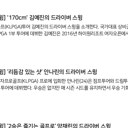
약을 펼쳤다. 박주영은 지난시즌 한 인터뷰에서 "선수들은 매 라운드 
, 매번 우승 기회를 놓치다 보니 내 자신을 돌아보게 됐다. 예전에는
아온다는 말을 믿었는데, 지금은 기다리기보다 내가 찾아야 하는 것이
] '170cm' 김예진의 드라이버 스윙
(KLPGA)투어 김예진의 드라이버 스윙을 소개한다. 국가대표 상비
LPGA 1부 투어에 데뷔한 김예진은 2016년 하이원리조트 여자오픈에서
 보유하고 있다.2017년 상금랭킹 36위, 2018년 상금랭킹 67위로
 시드전에서 7위에 오르며 2019년 1부 투어에서 활약을 이어갔다. 지
금랭킹 46위로 마무리하며 재도약에 나서는 모습을 보였다. 6월 비씨
서는 3위에 오르며 우승에 도전하기도 했다. 170cm의 큰 키도 김예
의 드라이버 스윙을 영상으로 만나보자.***김예진 2019시즌 KLPGA
] ‘리듬감 있는 샷’ 안나린의 드라이버 스윙
47(3
여자프로골프(KLPGA) 프로에 입회한 안나린(24)은 점프투어와 드림
 없지만 매 시즌 시드를 유지하면서 우승 기회를 엿보
019시즌에는 상금랭킹 36위로 마치며 가장 좋은 시즌을 보냈다. 2020시즌 K
십에서는 17위로 마쳤다. 안나린의 스윙에서 눈에 띄는 부분은 리
9시즌 평균 드라이브 비거리 236.62야드로 이 부분 55위의 안나린은
지 않고 부드럽게 왼발로 체중이 이동하는 모습을 볼 수 있다. 피니시
이 지면에 그대로 고정되어 있는 모습이다. 안나린의 리듬감이 느껴지는 드라이
] ‘2승은 즐기는 골프로’ 양채린의 드라이버 스윙