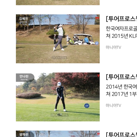
마치며 좋은 활
과를 복기하는데
보면 우승이 찾
[투어프로스윙
라 생
한국여자프로골프
쳐 2015년 K
을 거두며 1승을
마니아TV
시드를 잃었지만
19시즌에는 상
경레이디스 컵에
징이다. 김예진
[투어프로스윙
록평균타수 72.
2014년 한국
쳐 2017년 1부 투어에 데뷔했다. 우승은
고 있다. 지난 2
마니아TV
LPGA 개막전 효성 챔피언
듬감이다. 201
과하게 힘을 싣
[투어프로스윙