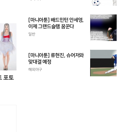
[마니아툰] 배드민턴 안세영,
이제 그랜드슬램 꿈꾼다
일반
[마니아툰] 류현진, 슈어저와
맞대결 예정
해외야구
트 포토