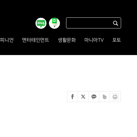
피니언
엔터테인먼트
생활문화
마니아TV
포토