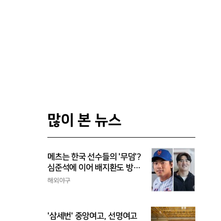
많이 본 뉴스
메츠는 한국 선수들의 '무덤'?
심준석에 이어 배지환도 방
출...심준석은 이미 귀국, 배
해외야구
지환은 미국 잔류할 듯
'삼세번' 중앙여고, 선명여고