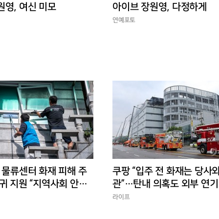
원영, 여신 미모
아이브 장원영, 다정하게
연예포토
 물류센터 화재 피해 주
쿠팡 “입주 전 화재는 당사와
귀 지원 “지역사회 안정
관”…탄내 의혹도 외부 연기
반박
라이프