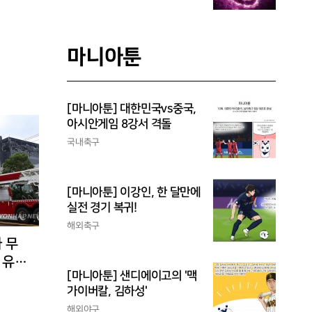
마니아툰
[마니아툰] 대한민국vs중국,
아시안게임 8강서 격돌
국내축구
[마니아툰] 이강인, 한 달만에
실전 경기 복귀!
해외축구
 무
 유입
[마니아툰] 샌디에이고의 '맥
가이버칼, 김하성'
해외야구