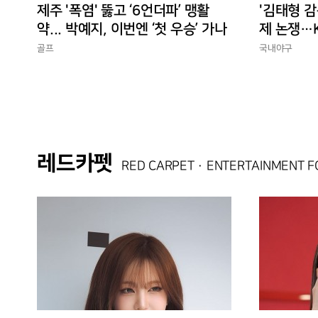
제주 '폭염' 뚫고 ‘6언더파’ 맹활
'김태형 감
약... 박예지, 이번엔 ‘첫 우승’ 가나
제 논쟁…K
경에 맞는
골프
국내야구
레드카펫
RED CARPET · ENTERTAINMENT 