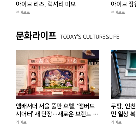
아이브 리즈, 럭셔리 미모
아이브 장
연예포토
연예포토
문화라이프
TODAY’S CULTURE&LIFE
앰배서더 서울 풀만 호텔, ‘앰버드
쿠팡, 인천
시어터’ 새 단장…새로운 브랜드 경
민 일상 복
험 선사
에 총력”
라이프
라이프