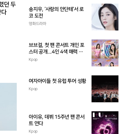
렸던 두
송지우, ‘사랑의 안단테’서 로
난다
코 도전
영화드라마
브브걸, 첫 팬 콘서트 개인 포
스터 공개...4인 4색 매력 발
산
Kpop
여자아이들 첫 유럽 투어 성황
Kpop
아이유, 데뷔 15주년 팬 콘서
트 연다
Kpop