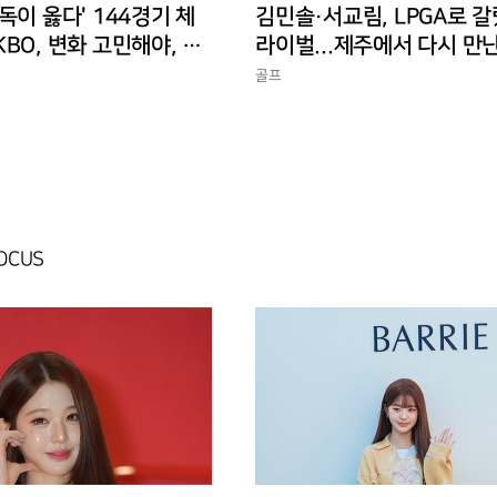
독이 옳다' 144경기 체
김민솔·서교림, LPGA로 갈
BO, 변화 고민해야, 환
라이벌...제주에서 다시 만
 경기 수가 바람직
골프
FOCUS