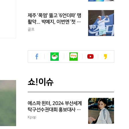
성보다 한 수 위 평가
제주 '폭염' 뚫고 ‘6언더파’ 맹
활약... 박예지, 이번엔 ‘첫 우
승’ 가나
골프
쇼!이슈
에스파 윈터, 2024 부산세계
탁구선수권대회 홍보대사 위
촉
Kpop