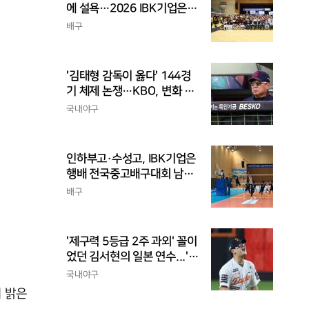
에 설욕…2026 IBK기업은행
배 전국중고배구대회 우승
배구
'김태형 감독이 옳다' 144경
기 체제 논쟁…KBO, 변화 고
민해야, 환경에 맞는 경기 수
국내야구
가 바람직
인하부고·수성고, IBK기업은
행배 전국중고배구대회 남고
부 결승 격돌
배구
'제구력 5등급 2주 과외' 꼴이
었던 김서현의 일본 연수...'종
합검진표'에 불과
국내야구
 밝은