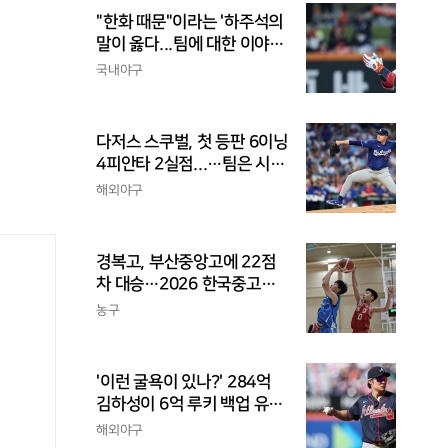
"한화 때문"이라는 '하주석의
말이 옳다...팀에 대한 이야
기, 끝까지 안 하는 게 도리
국내야구
다저스 스쿠벌, 첫 등판 6이닝
4피안타 2실점...…팀은 시즌
최다 5연패
해외야구
경복고, 부산중앙고에 22점
차 대승…2026 한국중고농
구 주말리그 왕중왕전 첫 승
농구
신고
'이런 굴욕이 있나?' 284억
김하성이 6억 루키 백업 유격
수라니...자비스, 수비도 김하
해외야구