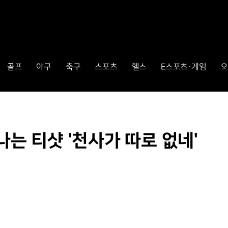
골프
야구
축구
스포츠
헬스
E스포츠·게임
오
나는 티샷 '천사가 따로 없네'