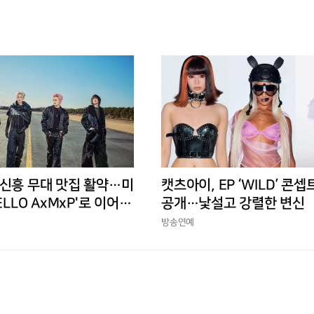
 신흥 무대 맛집 활약…미
캣츠아이, EP ‘WILD’ 콘셉
ELLO AxMxP'로 이어갈
공개…낯설고 강렬한 변신
방송연예