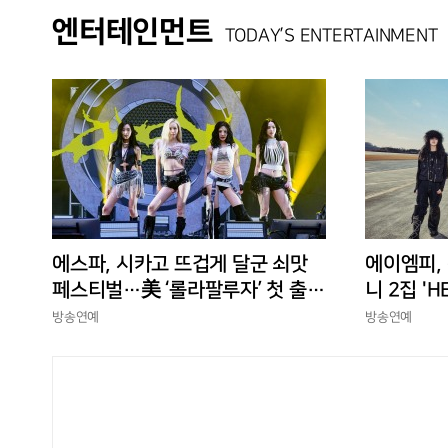
엔터테인먼트
TODAY’S ENTERTAINMENT
에스파, 시카고 뜨겁게 달군 쇠맛
에이엠피,
페스티벌…美 ‘롤라팔루자’ 첫 출격
니 2집 'H
부터 증명한 존재감
상승세
방송연예
방송연예