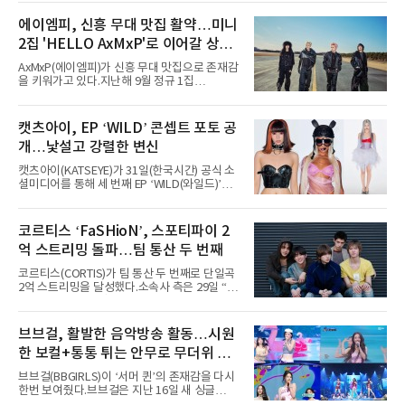
서 열린 ‘롤라팔루자 시카고’(Lollapalooza
Chicago)의 알리안츠 스테이지에 올랐다”며
에이엠피, 신흥 무대 맛집 활약…미니
“총 14곡으로 구성된 세트리스트를 선사, 데뷔 7
2집 'HELLO AxMxP'로 이어갈 상승
년 차다운 노련한 무대 매너와 파워풀한 에너지
로 현장의 분위기를 압도했다”고 밝혔다.1991
세
AxMxP(에이엠피)가 신흥 무대 맛집으로 존재감
년 시작된 ‘롤라팔루자’는 8개 스테이지, 170여
을 키워가고 있다.지난해 9월 정규 1집
팀의 아티스트와 40만 명 이상의 관객이 운집하
'AxMxP'를 발매하며 가요계에 정식 출격한
는 북미 최대 규모의 페스티벌이다.올해 ‘롤라팔
AxMxP는 데뷔 전부터 버스킹과 각종 페스티벌,
루자 시카고’에는 에스파 외에도 제니, 아이들,
공연 무대에 오르며 실전 경험을 쌓아왔다.이들
캣츠아이, EP ‘WILD’ 콘셉트 포토 공
코르티스 등 K팝 스타들이 출연진 명단에 이름
은 소속사 패밀리 콘서트를 비롯해 '뷰티풀 민트
을 올렸다.이날 에스파는
개…낯설고 강렬한 변신
라이프 2025', '2025 부산국제록페스티벌' 등 대
형 무대에 잇달아 출연해 당찬 에너지와 풋풋한
캣츠아이(KATSEYE)가 31일(한국시간) 공식 소
매력으로 음악팬들의 눈도장을 찍었다.이후
셜미디어를 통해 세 번째 EP ‘WILD(와일드)’의
AxMxP는 '카운트다운 판타지 2025-2026',
콘셉트 포토와 트랙리스트를 공개했다.‘Wild
'PEAKBOX 2025 vol.2 : 사랑·청춘·행복', '2025
heart(와일드 하트)’라는 제목이 붙은 콘셉트 포
Someday Christmas - 부산' 등 무대를 통해 안
토에는 멤버들의 본능적이고 야성적인 면모가
코르티스 ‘FaSHioN’, 스포티파이 2
정적인 실력을 입증했고, 올해 '2026 어썸뮤직
강렬하게 담겼다. 짙은 아이섀도와 푸른빛·금빛·
페스티벌', '뷰티풀 민트 라이프 2026', '2026
억 스트리밍 돌파…팀 통산 두 번째
붉은빛의 컬러 렌즈가 비현실적인 분위기를 자
아내고, 여러 원색이 불규칙하게 뒤섞인 멀티컬
코르티스(CORTIS)가 팀 통산 두 번째로 단일곡
러 헤어와 과감한 블루·블랙 립 메이크업이 낯설
2억 스트리밍을 달성했다.소속사 측은 29일 “코
고도 매혹적인 비주얼을 완성했다.스타일링 역
르티스의 데뷔 앨범 수록곡 ‘FaSHioN’이 글로
시 파격적이다. 스터드와 망사, 코르셋, 풍성한
벌 오디오·음원 스트리밍 플랫폼 스포티파이에
레이스 등 언뜻 어울리지 않을 듯한 소재와 실루
서 27일 자로 누적 재생 수 2억 회를 돌파했
브브걸, 활발한 음악방송 활동…시원
엣을 거침없이 결합했다. 멤버들은 각기 다른 개
다”고 밝혔다.곡이 발표된 지 약 10개월 만이다.
성을 살린 스타일링을 선
한 보컬+통통 튀는 안무로 무더위 사
팀의 첫 번째 2억 스트리밍 곡은 동일 음반에 수
록된 ‘GO!’다. 이 노래는 공개 약 9개월 만인 지
냥
브브걸(BBGIRLS)이 ‘서머 퀸’의 존재감을 다시
난달 26일 자에 2억 고지를 밟았다. 이는 최근 5
한번 보여줬다.브브걸은 지난 16일 새 싱글
년 내 데뷔한 보이그룹의 곡 중 최단기 2억 달성
'BODY WAVE'(바디 웨이브)를 발매하고 각종 음