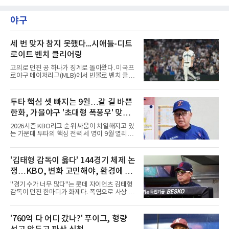
트(파72/6,767야드)에서 열리고 있다.6일 현재
1라운드 경기가 펼쳐지고 있다.최정원이 16번
홀에서 경기하고 있다.
야구
세 번 맞자 참지 못했다...시애틀-디트
로이트 벤치 클리어링
고의로 던진 공 하나가 징계로 돌아왔다. 미국프
로야구 메이저리그(MLB)에서 빈볼로 벤치 클리
어링을 일으킨 투수와 감독이 제재를 받았다.메
이저리그 사무국은 7일(한국시간) 시애틀 매리
너스 불펜 투수 게이브 스파이어에게 3경기, 댄
투타 핵심 셋 빠지는 9월…갈 길 바쁜
윌슨 감독에게 1경기 출장 금지 처분을 내렸다.
한화, 가을야구 '초대형 폭풍우' 맞는
두 사람에게는 공개되지 않은 벌금도 부과됐다.
발단은 전날 경기였다. 미국 워싱턴주 시애틀 T
다?
2026시즌 KBO리그 순위 싸움이 치열해지고 있
모바일 파크에서 열린 디트로이트 타이거스전 8
는 가운데 투타의 핵심 전력 세 명이 9월 열리는
회초, 2사 후 등판한 스파이어가 글라이버 토레
아시안게임 차출로 동시에 이탈하게 되면서, 한
스에게 155㎞ 강속구를 던져 허벅지를 맞혔다.
화 이글스에 거센 폭풍우가 강타할 것으로 보인
앞서 시애틀 선발 브라이언 우의 공에 세 차례나
다.이번 아시안게임 한국 야구대표팀에 타선의
'김태형 감독이 옳다' 144경기 체제 논
맞았던 디트로이트 선수들은 분을 참지 못하고
중심인 거포 노시환과 문현빈이 승선한 데 이어,
그라운드로 뛰쳐나왔다.심판
쟁…KBO, 변화 고민해야, 환경에 맞
대만 야구협회의 최종 엔트리 발표를 통해 아시
아 쿼터 최고의 히트작이자 선발진의 중추인 좌
는 경기 수가 바람직
"경기 수가 너무 많다"는 롯데 자이언츠 김태형
완 에이스 왕옌청까지 차출이 확정되었다. 팀 공
감독이 던진 한마디가 화제다. 폭염으로 사상 초
격의 핵과 마운드의 핵심 자원들이 단 한꺼번에
유의 이틀 연속 전 경기 취소가 결정된 날, 김 감
이탈하는 초유의 사태가 벌어진 것이다.문제는
독은 단순히 더위를 이야기하지 않았다. 우천,
이들의 공백이 발생하는 시점이다. 9월은 정규
폭염, 부상 등 변수가 늘어나는 현실에서 현재
'760억 다 어디 갔나?' 푸이그, 형량
리그의 최종 순위와 포스트시즌 진출 팀이 판가
팀당 144경기 체제가 과연 지속 가능한지 질문
름 나는 가장 잔인하고도 중