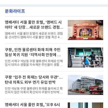
이며 ‘FaSHioN’이 그 다음이다.코르티스는 평
악방송에 출연했다.브브걸은 컴백 이후 Mnet
소 관심이 많은 ‘패션’을 소재로 곡을 공동 창작
'엠카운트다운'을 시작으로 KBS2 '뮤직뱅크',
했다. “내 티, 5 bucks 바지는, 만원” 등 멤버들
문화라이프
MBC '쇼! 음악중심', SBS '인기가요' 등 주요 음
의 라이프 스타일
악방송 무대에 올라 화려한 퍼포먼스를 펼쳤다.
시원한 에너지와 안정적인 라이브, 통통 튀는 매
력을 앞세워 매 무대 색다른 볼거리를 선사했다.
앰배서더 서울 풀만 호텔, ‘앰버드 시
특히 화사한 파스텔 톤의 비치웨어부터 청량한
어터’ 새 단장…새로운 브랜드 경험 선
마린룩, 햇살 아래 반짝이는 물결을 연상시키는
사
스커트, 강렬한 붉은 계열의 스타일링까지 각기
앰배서더 서울 풀만 호텔이 새로운 브랜드 경험
다른 매력을 선보였다. 브브걸은 다채로운 여름
을 선사한다.앰배서더 서울 풀만 호텔 측은 4일
패션을 완벽하게 소화하며 보
“호텔 공식 마스코트 앰버드(Ambird)의 새로운
이야기를 담은 인형 극장 콘셉트의 공간 ‘앰버드
시어터(Ambird Theater)’를 새롭게 선보인
쿠팡, 인천 물류센터 화재 피해 주민
다”고 밝혔다.앰배서더 서울 풀만 호텔은 로비
일상 복귀 지원 “지역사회 안정에 총
한편에 마련된 앰버드 존을 통해 앰버드의 세계
관을 소개해왔다. 앰버드 존은 앰버드가 우주여
력”
인천 서해구 석남동 쿠팡 물류센터 화재로 인해
행 중 수집한 다양한 굿즈를 전시한 '앰버드 플래
임시 대피소 생활을 지속해온 주민들이 생활 터
닛(Ambird Planet)과 계절별 플라워 연출로 사
전으로 돌아갈 수 있는 계기가 마련됐다. 쿠팡풀
랑받아온 ‘앰버드 가든(Ambird Garden)’으로
필먼트서비스(CFS)가 지난 28일부터 화재 피해
구성되어 있다.새 단장한 앰버드 시어터는 오페
주민을 대상으로 전문 출장 청소서비스 지원에
쿠팡 “입주 전 화재는 당사와 무관”…
라 극장을 모티브로 한 데코레이션으로 구성됐
나섬으로써 본격적인 지역사회 복구 작업이 시
다. 무대 공간 및 티켓 박스
탄내 의혹도 외부 연기 유입 반박
작된 것이다.대피소 주민 중심 청소 접수, 첫날
부터 2가구 지원 완료CFS는 신현초등학교, 신
인천 석남동 쿠팡 물류센터 화재를 둘러싸고 확
현북초등학교, 신현여자중학교 등 인천 서해구
인되지 않은 의혹이 확산되자 쿠팡이 반박에 나
관내 임시 대피소 3곳에서 체류해온 화재 피해
섰다. 화재 전 센터 내부에서 탄내가 났다는 주장
주민들을 대상으로 출장 청소업체 요청 접수를
에 대해서는 외부 화재 연기 유입이라고 설명했
시작했다. 현장에서 극심한 피해를 입은 지역 주
고, 2023년 같은 물류센터에서 발생한 화재에
앰배서더 서울 풀만 호텔, '오후 6시
민들의 호응 속에 CFS는 즉시 행동에 나섰다. 지
대해서도 쿠팡 입주 전 공사 과정에서 벌어진 일