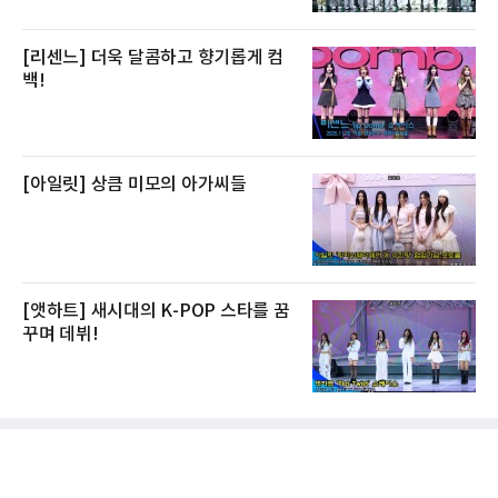
[리센느] 더욱 달콤하고 향기롭게 컴
백!
[아일릿] 상큼 미모의 아가씨들
[앳하트] 새시대의 K-POP 스타를 꿈
꾸며 데뷔!