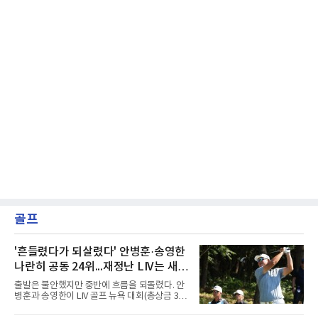
골프
'흔들렸다가 되살렸다' 안병훈·송영한
나란히 공동 24위...재정난 LIV는 새
투자처 찾는다
출발은 불안했지만 중반에 흐름을 되돌렸다. 안
병훈과 송영한이 LIV 골프 뉴욕 대회(총상금 3천
만 달러) 첫날 나란히 공동 24위에 자리했다.안
병훈은 7일(한국시간) 미국 뉴저지주 베드민스