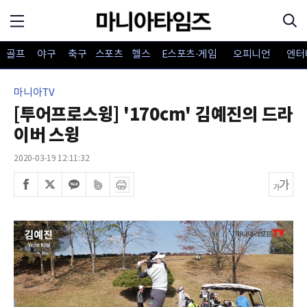
골프
야구
축구
스포츠
헬스
E스포츠·게임
오피니언
엔터
마니아TV
[투어프로스윙] '170cm' 김예진의 드라
이버 스윙
2020-03-19 12:11:32