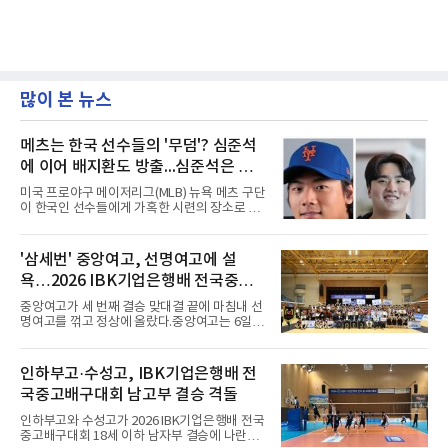
많이 본 뉴스
메츠는 한국 선수들의 '무덤'? 심준석
에 이어 배지환도 방출...심준석은 이
미 귀국, 배지환은 미국 잔류할 듯
미국 프로야구 메이저리그(MLB) 뉴욕 메츠 구단
이 한국인 선수들에게 가혹한 시련의 장소로 전
락하고 있다. 한때 한국 야구의 미래를 이끌어갈
대형 유망주로 기대를 모았던 투수 심준석에 이
어, 빅리그 경력을 지닌 내외야수 배지환까지 연
'삼세번' 중앙여고, 선명여고에 설
달아 뉴욕 메츠 산하 마이너리그에서 방출 통보
욕…2026 IBK기업은행배 전국중고
를 받는 아픔을 겪었다. 두 선수의 동반 이탈은
메츠 구단이 유독 한국 선수들에게 '기회의 땅'이
배구대회 우승
중앙여고가 세 번째 결승 맞대결 끝에 마침내 선
아닌 '무덤'처럼 작용하고 있음을 방증하고 있다.
명여고를 꺾고 정상에 올랐다.중앙여고는 6일
고교 시절 시속 160km에 달하는 강속구로 큰 스
충북 제천실내체육관에서 열린 2026 IBK기업은
포트라이트를 받았던 심준석은 루키리그에서 메
행배 전국중고배구대회 18세 이하 여자부 결승
츠 구단으로부터 방출 조치됐다. 피츠버그 파이
에서 선명여고를 세트스코어 3-1(13-25, 25-14,
인하부고·수성고, IBK기업은행배 전
리츠와 마이애미 말린스를 거쳐 메츠에 둥지를
25-17, 25-10)로 물리치고 우승을 차지했다.첫
틀며 반등을 노렸으나
국중고배구대회 남고부 결승 격돌
세트를 13-25로 내주며 불안하게 출발한 중앙여
고는 이후 조직력을 되찾아 2세트부터 경기 주
인하부고와 수성고가 2026 IBK기업은행배 전국
도권을 완전히 장악했다. 강한 서브와 탄탄한 수
중고배구대회 18세 이하 남자부 결승에 나란히
비를 앞세워 내리 세 세트를 따내며 짜릿한 역전