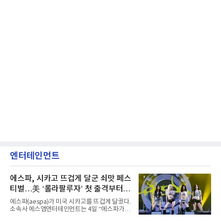
엔터테인먼트
에스파, 시카고 뜨겁게 달군 쇠맛 페스
티벌…美 ‘롤라팔루자’ 첫 출격부터
증명한 존재감
에스파(aespa)가 미국 시카고를 뜨겁게 달궜다.
소속사 에스엠엔터테인먼트는 4일 “에스파가
지난 2일(현지 시간) 미국 시카고 그랜트 파크에