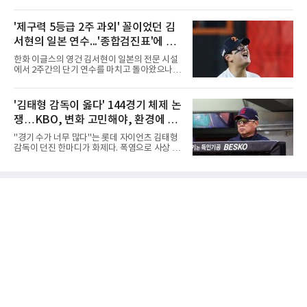
진출하며 우승을 놓고 맞대결을 펼치게 됐다.인
승을 완성했다.이번 우승은 더욱 의미가 컸다. 중
하부고는 5일 충북 제천실내체육관에서 열린 대
앙여고는 올해 3월 춘계연맹전과 5월 종별선수
회 남자 18세 이하부 준결승에서 남성고를 세트
'제구력 5등급 2주 과외' 꼴이었던 김
권대회 결승에서 모두 선명여고에 패해 준우승
스코어 3-1(25-17, 17-25, 25-21, 25-17)로 꺾
에 머물렀다. 그러나 세 번째
서현의 일본 연수...'종합검진표'에 불
고 결승행 티켓을 따냈다. 인하부고는 높은 공격
성공률을 앞세워 경기 주도권을 잡으며 승리를
과
한화 이글스의 영건 김서현이 일본의 전문 시설
거뒀다.수성고도 준결승에서 속초고를 상대로
에서 2주간의 단기 연수를 마치고 돌아왔으나,
안정된 조직력을 바탕으로 3-1(25-23, 25-16,
실전 마운드에서 여전히 극심한 제구 난조를 노
22-25, 25-19) 승리를 거두며 결승에 합류했다.
출하며 야구 팬들과 전문가들 사이에 씁쓸한 뒷
치열한 승부 속에서도 공수 균형을 유지한 수성
맛을 남기고 있다.출국 당시만 해도 선수의 고질
'김태형 감독이 옳다' 144경기 체제 논
고는 인하부고와 우승을 다툴 기회를 잡았다.여
적인 제구 문제를 해결할 특효약이 될 것처럼 포
자 18세 이하부에서는 중앙여고
쟁…KBO, 변화 고민해야, 환경에 맞
장되었던 이번 연수는, 뚜껑을 열어보니 '제구력
5등급에게 2주짜리 족집게 과외를 붙여 1등급을
는 경기 수가 바람직
"경기 수가 너무 많다"는 롯데 자이언츠 김태형
기대한 꼴'이었다는 냉정한 평가를 피하기 어렵
감독이 던진 한마디가 화제다. 폭염으로 사상 초
게 됐다.야구에서 투수의 제구력은 오랜 시간 투
유의 이틀 연속 전 경기 취소가 결정된 날, 김 감
구폼을 반복하며 몸에 새겨진 일종의 근육 기억
독은 단순히 더위를 이야기하지 않았다. 우천,
과 밸런스의 산물이다. 릴리스 포인트의 미세한
폭염, 부상 등 변수가 늘어나는 현실에서 현재
오차나 하체 활용의 불균형은 수백, 수천 번의
팀당 144경기 체제가 과연 지속 가능한지 질문
교정 훈련과 실전 피드
을 던졌다.물론 144경기가 세계적으로 특별히
많은 숫자는 아니다. 메이저리그는 팀당 162경
기, 일본프로야구도 143~144경기를 치른다. 숫
자만 놓고 보면 KBO가 유난히 혹사 구조라고 말
하기 어렵다.하지만 중요한 것은 숫자가 아니라
환경이다. 한국의 여름은 달라지고 있다. 과거와
비교하기 어려울 정도로 폭염이 길어지고 강해
지고 있다. 여기에 장마, 이