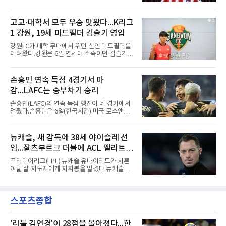
오후 8시 서울월드컵경기장에서 맨체스터 시티
과정에는 우여곡절이 있었다. 그는 최근 잉글랜
와 2026 쿠팡플레이 시리즈 친선 경기를 치른다.
드 프리미어리그(EPL) 챔피언 아스널의 뜨거운
구단 소집 명단에 이강인이 포함되면서 변수가
고교·대학서 모두 우승 맛봤다...K리그
관심을 받았는데, 18개월간 이어진 재계약 협상
없는 한 그의 첫 출격은 서울이 된다.등번호부터
이 한때 교착됐기 때문이다. 그러
1 강원, 19세 미드필더 김슬기 영입
무게가 실렸다. 이강인은 첫 경기부터 7번을 단
다. 2010년대 팀의 전성기를 이끈 앙투안 그리즈
강원FC가 대학 무대에서 뛰던 신인 미드필더를
만이 달았던 번호다.합류 과정은 순탄치 않았다.
데려왔다.강원은 6일 연세대 소속이던 김슬기
스페인으로 건너가려던 그는 병역 특례 행정 절
(19)를 영입했다고 밝혔다. 186㎝, 79㎏의 신체
차 문제로 출국이 미뤄졌고, 국내에서 홀로 훈련
조건을 갖췄다.이력은 우승으로 채워져 있다. 수
해 왔다. 6일 입국하는 동료들과 처음 대면한 뒤
원고 시절 주축으로 활약하며 지난해 전국고등
손흥민 연속 득점 4경기서 마
짧게 호흡을 맞춰 경기에 나선다.역할도 관심사
리그와 추계전국고등대회 우승에 기여했고, 올
다. 유려한 탈압박과
감...LAFC는 승부차기 승리
해 연세대 진학 후에는 춘계한산대첩기대학대회
정상에 올랐다. 2024년에는 17세 이하(U-17) 대
손흥민(LAFC)의 연속 득점 행진이 네 경기에서
표팀 훈련에도 소집됐다.김슬기는 입단하게 돼
멈췄다.손흥민은 6일(한국시간) 미국 로스앤젤
기쁘고 영광이라며 프로 무대에서도 성장해 팀
레스 BMO 스타디움에서 열린 2026시즌 리그스
에 꼭 필요한 선수가 되겠다고 각오를 밝혔다.
컵 리그 페이즈 1차전 치바스 과달라하라(멕시
코)전에 선발 출전했으나 공격포인트 없이 후반
뉴캐슬, 새 감독에 38세 야이슬레 선
41분 타일러 보이드와 교체됐다. 이날 골을 넣었
임...잘츠부르크 더블에 ACL 엘리트 2
다면 공식전 5경기 연속 득점이었다. 다만 메이
저리그사커(MLS)에서 이어온 4경기 연속골 기
연패 경력
프리미어리그(EPL) 뉴캐슬 유나이티드가 서른
록은 유지된다.경기는 팽팽했다. 전반 38분 다비
여덟 살 지도자에게 지휘봉을 맡겼다.뉴캐슬은
드 마르티네스의 땅볼 크로스를 드니 부앙가가
6일(현지시간) 마티아스 야이슬레(독일) 감독 선
오른발로 마무리해 LAFC가 앞섰으나, 4분 뒤 로
임을 발표했다. 그는 스페인 라망가에서 진행 중
베르토 알바라도가 골 지역 정면에서 왼발 슈팅
인 프리시즌 캠프에 곧바로 합류했다. 구단은 유
으로 골대 오른쪽 하단을 찔러 균형을 맞췄다.승
스포츠종합
럽 축구계에서 가장 촉망받는 젊은 감독을 데려
부는 승부차기로 갈렸다. LAFC는
왔다고 밝혔다.이력은 이른 나이에 쌓였다. 서른
셋이던 2021년 오스트리아 레드불 잘츠부르크
사령탑에 올라 첫 시즌 리그와 컵대회를 동시에
'리틀 김연경'이 28점을 몰아쳤다...한