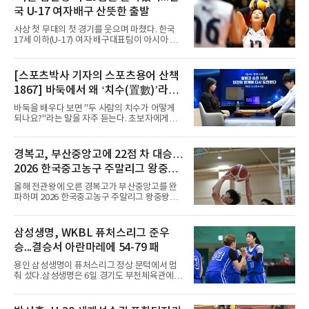
제패했고, 구단 역사상 처음으로 팀을 유럽축구
국 U-17 여자배구 산뜻한 출발
연맹(UEFA) 챔피언스리그 토너먼트에 올린 뒤
리그 2연패도 달성했다.아시아에서도 성과를 냈
사상 첫 무대의 첫 경기를 웃으며 마쳤다. 한국
다. 2023년 사우디아라비아 알아흘리로 옮겨
17세 이하(U-17) 여자 배구대표팀이 아시아 챔
2024-2025시즌과 2025-2026시즌
피언 자격으로 처음 나선 세계선수권에서 데뷔
전을 승리로 장식했다.이승여 감독이 이끄는 한
국은 7일(한국시간) 칠레 로스 안데스의 리세오
[스포츠박사 기자의 스포츠용어 산책
믹스토 체육관에서 열린 2026 국제배구연맹
1867] 바둑에서 왜 ‘치수(置數)’라고
(FIVB) U-17 여자 세계선수권대회 조별리그 D조
1차전에서 푸에르토리코를 3-1(25-10 25-23
말할까
바둑을 배우다 보면 "두 사람의 치수가 어떻게
19-25 26-24)로 이겼다.승리의 중심에는 '리틀
되나요?"라는 말을 자주 듣는다. 초보자에게는
김연경'으로 불리는 아웃사이드 히터 손서연(선
다소 낯선 표현이다. ‘치수(置數)’는 한자어로
명여고)이 있었다. 그는 공격 24점에 블로킹과
'둘 치(置)'와 '셀 수(數)'를 쓴다. '돌을 놓는 수'라
서브 각 2점을 더해 양 팀 최다인 28점을 몰아쳤
는 의미이다. 두 사람이 대등하게 승부할 수 있도
경복고, 부산중앙고에 22점 차 대승…
다. 장수인이 11점, 최민주가 8점, 어민서가 7점
록 약한 쪽에게 미리 흑돌을 놓아주는 개수를 가
으로 힘을 보탰다.승점 3을 챙긴 한
2026 한국중고농구 주말리그 왕중왕
리킨다. 오늘날의 접바둑에서 말하는 '두 점', '세
점'이 바로 치수다. (본 코너 1844회 ‘왜 '접바
전 첫 승 신고
올해 전관왕에 오른 경복고가 부산중앙고를 완
둑'이라 말할까’ 참조)일본어에서도 같은 한자를
파하며 2026 한국중고농구 주말리그 왕중왕전
사용한다. 일본에서는 ‘置き石(오키이시, 놓는
첫 경기를 승리로 장식했다.경복고는 6일 전남
돌)’ 또는 ‘手合割(테아이와리, 대국 조건)’이라
해남 우슬체육관에서 열린 대회 남고부 예선리
는 표현을 많이 쓰지만, ‘置数(ちすう, 치스
그 H조 1차전에서 부산중앙고를 98-76으로 제
삼성생명, WKBL 퓨처스리그 준우
우)’라는 용례도 문헌에서 확인된다. 다만 현대
압했다. 박지오가 26점, 김호원이 22점, 정우진
일본
승...결승서 아란마레에 54-79 패
이 19점을 올리는 등 삼각편대의 고른 활약이 승
리를 이끌었다.경복고는 경기 초반부터 박지오
용인 삼성생명이 퓨처스리그 정상 문턱에서 멈
와 김호원의 내·외곽포가 고르게 터지며 주도권
춰 섰다.삼성생명은 6일 경기도 부천체육관에서
을 잡았다. 전반을 40-34로 앞선 경복고는 후반
열린 2026 티켓링크 WKBL 퓨처스리그 결승에
들어 높은 야투 성공률을 앞세워 점수 차를 더욱
서 일본여자프로농구 2부 리그 아란마레에 54-
벌렸고, 결국 22점 차 완승으로 경기를 마무리했
79로 졌다. 이다연이 14점을 넣었으나 20점 9리