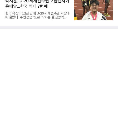
박시훈, U-20 세계선수권 포환던지기
다.B조에서는 용산고가 안양고를 98-71로 꺾고
바운드를 기록한 바이 쿰바 디야산을 앞세운 상
대회 2연승을 달렸다.한편 남중
은메달...한국 역대 7번째
대를 넘지 못했다.이번 대회에 처음 출전한 아란
마레는 조별리그부터 결승까지 6전 전승을 거뒀
한국 육상이 12년 만에 U-20 세계선수권 시상대
고, 디야산이 최우수선수(MVP)로 뽑혔다.
에 올랐다. 주인공은 '토르' 박시훈(울산광역시)
이다.박시훈은 6일(한국시간) 미국 오리건주 유
진 헤이워드 필드에서 열린 세계육상연맹(WA)
20세 이하 세계선수권 남자 포환던지기 결선에
서 20.31ｍ를 던져 2위에 올랐다. 우승자 알레산
드로 보르헤스(브라질)와는 4㎝ 차이였다.기록
의 의미는 크다. 1986년 시작된 이 대회에서 한
국이 따낸 메달은 은 1개와 동 5개뿐이다. 1992
년 이진일(800ｍ)의 은메달 이후 박재홍, 박재
명, 정상진, 김현섭, 우상혁이 동메달을 보탰다.
박시훈은 2014년 우상혁 이후 12년 만이자 역대
7번째 메달리스트가 됐다.승부는 막판에 갈렸
다. 3차 시기에서 20.31ｍ로 선