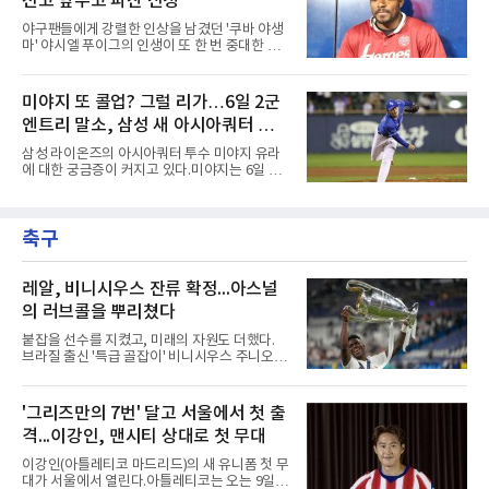
선고 앞두고 파산 신청
을 던졌다.물론 144경기가 세계적으로 특별히
많은 숫자는 아니다. 메이저리그는 팀당 162경
야구팬들에게 강렬한 인상을 남겼던 '쿠바 야생
기, 일본프로야구도 143~144경기를 치른다. 숫
마' 야시엘 푸이그의 인생이 또 한 번 중대한 갈
자만 놓고 보면 KBO가 유난히 혹사 구조라고 말
림길에 섰다. 메이저리그와 한국 프로야구에서
하기 어렵다.하지만 중요한 것은 숫자가 아니라
거액을 벌었던 푸이그가 연방 사건 선고를 앞두
환경이다. 한국의 여름은 달라지고 있다. 과거와
고 파산보호를 신청했다.푸이그는 최근 미국 플
미야지 또 콜업? 그럴 리가…6일 2군
비교하기 어려울 정도로 폭염이 길어지고 강해
로리다 파산 법원에 챕터11 파산보호 신청을 냈
지고 있다. 여기에 장마, 이
엔트리 말소, 삼성 새 아시아쿼터 찾았
다. 챕터11은 기업이나 개인이 채권자들과 협의
를 통해 재정 구조를 재편할 수 있도록 돕는 제도
나
삼성 라이온즈의 아시아쿼터 투수 미야지 유라
다.미 매체들에 따르면 푸이그의 자산 규모는
에 대한 궁금증이 커지고 있다.미야지는 6일 퓨
1000만~5000만 달러(약 146억~730억 원), 부
처스리그(2군) 엔트리에서도 말소됐다. 일반적
채는 100만~1000만 달러(약 14억~146억 원) 수
으로 2군 엔트리 말소는 1군 등록, 부상 관리, 선
준으로 신고됐다. 다만 법원은 채권자 목록과 자
수단 조정 등 여러 의미가 있을 수 있다. 하지만
산 내역 등 일부 필수 자료가 빠졌다며 서류 미비
축구
현재 미야지의 상황을 고려하면 단순한 1군 콜
를 지적했다.관심이 쏠리는 이
업 준비로 보기에는 무리가 있어보인다.미야지
는 올 시즌 강력한 구위로 기대를 모았지만, 1군
무대에서는 제구 불안이 반복됐다. 빠른 공이라
레알, 비니시우스 잔류 확정...아스널
는 확실한 장점을 갖고 있음에도 볼넷과 사구가
의 러브콜을 뿌리쳤다
이어지면서 안정감을 보여주지 못했다.삼성으로
서는 고민이 깊어질 수밖에 없다.아시아쿼터 시
붙잡을 선수를 지켰고, 미래의 자원도 더했다.
장 특성상 교체가 쉽지는 않지만, 시즌 후반 순
브라질 출신 '특급 골잡이' 비니시우스 주니오르
위 경쟁을 생각하면 불안한
(26)가 레알 마드리드와의 동행을 2032년까지
이어간다.스페인 프로축구 프리메라리가 '거함'
레알 마드리드는 7일(한국시간) 비니시우스와
'그리즈만의 7번' 달고 서울에서 첫 출
2032년 6월 30일까지 유효한 6년 연장 계약에
격...이강인, 맨시티 상대로 첫 무대
합의했다고 공식 발표했다. 비니시우스는 재계
약 확정 후 사회관계망서비스(SNS)에 베르나베
이강인(아틀레티코 마드리드)의 새 유니폼 첫 무
우에서의 8년은 너무 짧다며, 앞으로 6년, 그리
대가 서울에서 열린다.아틀레티코는 오는 9일
고 영원히 함께하겠다고 애정을 드러냈다.성사