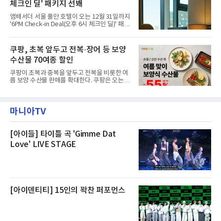
난 28일 오후 전문 청소업체와
체크인 딜' 패키지 선봬
이라며 선을 그었다.쿠팡은 21일 인천 물류센터
내부에서 불이 타는 냄새가 났다는 의혹과 관련
앰배서더 서울 풀만 호텔이 오는 12월 31일까지
해 “사실무근”이라는 입장을 밝혔다.회사 측은
'6PM Check-in Deal(오후 6시 체크인 딜)' 패키
“인근에서 지난 15일 다른 회사에서 발생한 대
지를 선보인다.이번 패키지는 오후 6시 체크인
형 화재 연기가 인입돼 즉시 방재팀이 조사한 결
으로 여유로운 저녁 시간부터 호텔 스테이를 시
과 일산화탄소가 미검출됐고, 내부 문제가 아닌
작할 수 있도록 준비됐다.앰배서더 서울 풀만 호
쿠팡, 초복 앞두고 전복·장어 등 보양
것으로 확인됐다”고 설명했다.이어 “정확한 화
텔 측은 “퇴근 후 또는 주말 도심 속에서 짧지만
재 원인은 추후 조사될
수산물 70여종 할인
온전한 휴식을 원하는 고객들에게 특별한 경험
을 제공한다”고 밝혔다.패키지는 디럭스와 이그
쿠팡이 초복과 중복을 앞두고 전복을 비롯한 여
제큐티브 두 가지 타입으로 구성된다. 디럭스 패
름 보양 수산물 판매를 확대한다. 쿠팡은 오는
키지는 객실 1박(룸 온리)으로 심플한 호캉스를
20일까지 전복, 문어, 낙지, 장어 등 70여종의 수
즐길 수 있으며, 이그제큐티브 패키지는 객실 1
산물을 할인 판매한다고 8일 밝혔다.이번 행사
박과 함께 클럽 앰배서더 라운지 2인 이용, 웰니
에는 국내산 활전복과 문어, 낙지, 장어, 생물새
스 센터 사우나 2인 이용 혜택이 포함된다.특히
마니아TV
우 등이 포함됐다. 쿠팡은 올해 큰 크기의 전복
클럽 앰배서더 라운지
생산량이 늘어난 점을 반영해 주요 산지 상품을
로켓프레시 새벽배송으로 선보인다고 설명했다.
전복은 산지에서 채취한 뒤 전국으로 직송되는
[아이들] 타이틀 곡 'Gimme Dat
방식으로 운영된다. 신선도가 중요한 상품인 만
Love' LIVE STAGE
큼 이르면 다음 날 오전 배송이 가능하도록 물류
망을 활용하고 있다.쿠팡의 전복 매입량도 늘고
있다. 쿠팡에 따르면 전복 매입량은 2020년 30
톤 미만에서 2022년 140톤
[아이덴티티] 15인의 꽉찬 퍼포먼스