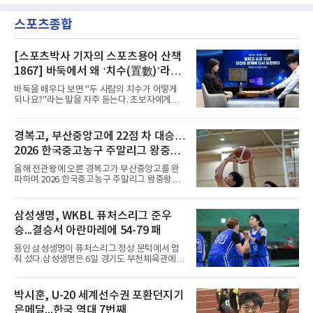
스가 입단 테스트를 마치고 크리스털 팰리스에
리그 2연패도 달성했다.아시아에서도 성과를 냈
자유계약(FA)으로 합류할 전망이라고 보도했다.
다. 2023년 사우디아라비아 알아흘리로 옮겨
스포츠종합
큰 틀의 계약 조건은 이미 합의됐고 구단은 개막
2024-2025시즌과 2025-2026시즌
을 앞두고 영입 절차를 서두르고 있다.그의 최근
여정은 순탄치 않았다. 고질적인 무릎 부상 끝에
지난 시즌 아스널과 상호 합의로 계약을 해지했
[스포츠박사 기자의 스포츠용어 산책
고, 네덜란드 아약스에서 시즌 막판 8경기를 소
1867] 바둑에서 왜 ‘치수(置數)’라고
화했다. 이후 일본 대표로 월드컵에 나서 선발 2
말할까
경기를 포함해 3경기를 뛰며 감각을 끌어올렸
바둑을 배우다 보면 "두 사람의 치수가 어떻게
다.구단의 판단은 신중했다. 크리스털 팰리스는
되나요?"라는 말을 자주 듣는다. 초보자에게는
기량을 확신하면서도 부상
다소 낯선 표현이다. ‘치수(置數)’는 한자어로
'둘 치(置)'와 '셀 수(數)'를 쓴다. '돌을 놓는 수'라
는 의미이다. 두 사람이 대등하게 승부할 수 있도
경복고, 부산중앙고에 22점 차 대승…
록 약한 쪽에게 미리 흑돌을 놓아주는 개수를 가
2026 한국중고농구 주말리그 왕중왕
리킨다. 오늘날의 접바둑에서 말하는 '두 점', '세
점'이 바로 치수다. (본 코너 1844회 ‘왜 '접바
전 첫 승 신고
올해 전관왕에 오른 경복고가 부산중앙고를 완
둑'이라 말할까’ 참조)일본어에서도 같은 한자를
파하며 2026 한국중고농구 주말리그 왕중왕전
사용한다. 일본에서는 ‘置き石(오키이시, 놓는
첫 경기를 승리로 장식했다.경복고는 6일 전남
돌)’ 또는 ‘手合割(테아이와리, 대국 조건)’이라
해남 우슬체육관에서 열린 대회 남고부 예선리
는 표현을 많이 쓰지만, ‘置数(ちすう, 치스
그 H조 1차전에서 부산중앙고를 98-76으로 제
삼성생명, WKBL 퓨처스리그 준우
우)’라는 용례도 문헌에서 확인된다. 다만 현대
압했다. 박지오가 26점, 김호원이 22점, 정우진
일본
승...결승서 아란마레에 54-79 패
이 19점을 올리는 등 삼각편대의 고른 활약이 승
리를 이끌었다.경복고는 경기 초반부터 박지오
용인 삼성생명이 퓨처스리그 정상 문턱에서 멈
와 김호원의 내·외곽포가 고르게 터지며 주도권
춰 섰다.삼성생명은 6일 경기도 부천체육관에서
을 잡았다. 전반을 40-34로 앞선 경복고는 후반
열린 2026 티켓링크 WKBL 퓨처스리그 결승에
들어 높은 야투 성공률을 앞세워 점수 차를 더욱
서 일본여자프로농구 2부 리그 아란마레에 54-
벌렸고, 결국 22점 차 완승으로 경기를 마무리했
79로 졌다. 이다연이 14점을 넣었으나 20점 9리
박시훈, U-20 세계선수권 포환던지기
다.B조에서는 용산고가 안양고를 98-71로 꺾고
바운드를 기록한 바이 쿰바 디야산을 앞세운 상
대회 2연승을 달렸다.한편 남중
은메달...한국 역대 7번째
대를 넘지 못했다.이번 대회에 처음 출전한 아란