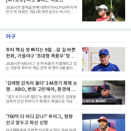
[MT포토] 티샷 날리는 이승연
홀에서 경기하고 있다.
2026시즌 열여덟 번째 대회이자 KLPGA투어 하
반기 첫 대회인 ‘제13회 제주삼다수 마스터
스’(총상금 10억 원, 우승상금 1억 8천만 원)가
제주도 서귀포시에 위치한 테디밸리 골프앤리조
트(파72/6,767야드)에서 열리고 있다.6일 현재
1라운드 경기가 펼쳐지고 있다.이승연이 16번
홀에서 경기하고 있다.
야구
투타 핵심 셋 빠지는 9월…갈 길 바쁜
한화, 가을야구 '초대형 폭풍우' 맞는
다?
2026시즌 KBO리그 순위 싸움이 치열해지고 있
는 가운데 투타의 핵심 전력 세 명이 9월 열리는
아시안게임 차출로 동시에 이탈하게 되면서, 한
화 이글스에 거센 폭풍우가 강타할 것으로 보인
다.이번 아시안게임 한국 야구대표팀에 타선의
'김태형 감독이 옳다' 144경기 체제 논
중심인 거포 노시환과 문현빈이 승선한 데 이어,
쟁…KBO, 변화 고민해야, 환경에 맞
대만 야구협회의 최종 엔트리 발표를 통해 아시
아 쿼터 최고의 히트작이자 선발진의 중추인 좌
는 경기 수가 바람직
"경기 수가 너무 많다"는 롯데 자이언츠 김태형
완 에이스 왕옌청까지 차출이 확정되었다. 팀 공
감독이 던진 한마디가 화제다. 폭염으로 사상 초
격의 핵과 마운드의 핵심 자원들이 단 한꺼번에
유의 이틀 연속 전 경기 취소가 결정된 날, 김 감
이탈하는 초유의 사태가 벌어진 것이다.문제는
독은 단순히 더위를 이야기하지 않았다. 우천,
이들의 공백이 발생하는 시점이다. 9월은 정규
폭염, 부상 등 변수가 늘어나는 현실에서 현재
'760억 다 어디 갔나?' 푸이그, 형량
리그의 최종 순위와 포스트시즌 진출 팀이 판가
팀당 144경기 체제가 과연 지속 가능한지 질문
름 나는 가장 잔인하고도 중
선고 앞두고 파산 신청
을 던졌다.물론 144경기가 세계적으로 특별히
많은 숫자는 아니다. 메이저리그는 팀당 162경
야구팬들에게 강렬한 인상을 남겼던 '쿠바 야생