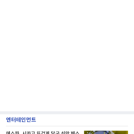
엔터테인먼트
에스파, 시카고 뜨겁게 달군 쇠맛 페스