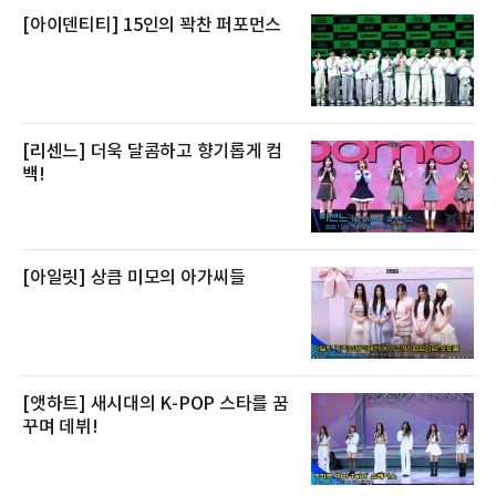
[아이덴티티] 15인의 꽉찬 퍼포먼스
[리센느] 더욱 달콤하고 향기롭게 컴
백!
[아일릿] 상큼 미모의 아가씨들
[앳하트] 새시대의 K-POP 스타를 꿈
꾸며 데뷔!