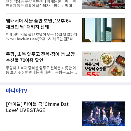
인천 석남동 쿠팡 물류센터 화재를 둘러싸고 확
현북초등학교, 신현여자중학교 등 인천 서해구
인되지 않은 의혹이 확산되자 쿠팡이 반박에 나
관내 임시 대피소 3곳에서 체류해온 화재 피해
섰다. 화재 전 센터 내부에서 탄내가 났다는 주장
주민들을 대상으로 출장 청소업체 요청 접수를
에 대해서는 외부 화재 연기 유입이라고 설명했
시작했다. 현장에서 극심한 피해를 입은 지역 주
고, 2023년 같은 물류센터에서 발생한 화재에
앰배서더 서울 풀만 호텔, '오후 6시
민들의 호응 속에 CFS는 즉시 행동에 나섰다. 지
대해서도 쿠팡 입주 전 공사 과정에서 벌어진 일
난 28일 오후 전문 청소업체와
체크인 딜' 패키지 선봬
이라며 선을 그었다.쿠팡은 21일 인천 물류센터
내부에서 불이 타는 냄새가 났다는 의혹과 관련
앰배서더 서울 풀만 호텔이 오는 12월 31일까지
해 “사실무근”이라는 입장을 밝혔다.회사 측은
'6PM Check-in Deal(오후 6시 체크인 딜)' 패키
“인근에서 지난 15일 다른 회사에서 발생한 대
지를 선보인다.이번 패키지는 오후 6시 체크인
형 화재 연기가 인입돼 즉시 방재팀이 조사한 결
으로 여유로운 저녁 시간부터 호텔 스테이를 시
과 일산화탄소가 미검출됐고, 내부 문제가 아닌
작할 수 있도록 준비됐다.앰배서더 서울 풀만 호
쿠팡, 초복 앞두고 전복·장어 등 보양
것으로 확인됐다”고 설명했다.이어 “정확한 화
텔 측은 “퇴근 후 또는 주말 도심 속에서 짧지만
재 원인은 추후 조사될
수산물 70여종 할인
온전한 휴식을 원하는 고객들에게 특별한 경험
을 제공한다”고 밝혔다.패키지는 디럭스와 이그
쿠팡이 초복과 중복을 앞두고 전복을 비롯한 여
제큐티브 두 가지 타입으로 구성된다. 디럭스 패
름 보양 수산물 판매를 확대한다. 쿠팡은 오는
키지는 객실 1박(룸 온리)으로 심플한 호캉스를
20일까지 전복, 문어, 낙지, 장어 등 70여종의 수
즐길 수 있으며, 이그제큐티브 패키지는 객실 1
산물을 할인 판매한다고 8일 밝혔다.이번 행사
박과 함께 클럽 앰배서더 라운지 2인 이용, 웰니
에는 국내산 활전복과 문어, 낙지, 장어, 생물새
스 센터 사우나 2인 이용 혜택이 포함된다.특히
마니아TV
우 등이 포함됐다. 쿠팡은 올해 큰 크기의 전복
클럽 앰배서더 라운지
생산량이 늘어난 점을 반영해 주요 산지 상품을
로켓프레시 새벽배송으로 선보인다고 설명했다.
전복은 산지에서 채취한 뒤 전국으로 직송되는
[아이들] 타이틀 곡 'Gimme Dat
방식으로 운영된다. 신선도가 중요한 상품인 만
Love' LIVE STAGE
큼 이르면 다음 날 오전 배송이 가능하도록 물류
망을 활용하고 있다.쿠팡의 전복 매입량도 늘고
있다. 쿠팡에 따르면 전복 매입량은 2020년 30
톤 미만에서 2022년 140톤