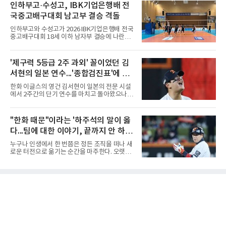
에서 선명여고를 세트스코어 3-1(13-25, 25-14,
인하부고·수성고, IBK기업은행배 전
리츠와 마이애미 말린스를 거쳐 메츠에 둥지를
25-17, 25-10)로 물리치고 우승을 차지했다.첫
틀며 반등을 노렸으나
국중고배구대회 남고부 결승 격돌
세트를 13-25로 내주며 불안하게 출발한 중앙여
고는 이후 조직력을 되찾아 2세트부터 경기 주
인하부고와 수성고가 2026 IBK기업은행배 전국
도권을 완전히 장악했다. 강한 서브와 탄탄한 수
중고배구대회 18세 이하 남자부 결승에 나란히
비를 앞세워 내리 세 세트를 따내며 짜릿한 역전
진출하며 우승을 놓고 맞대결을 펼치게 됐다.인
승을 완성했다.이번 우승은 더욱 의미가 컸다. 중
하부고는 5일 충북 제천실내체육관에서 열린 대
앙여고는 올해 3월 춘계연맹전과 5월 종별선수
회 남자 18세 이하부 준결승에서 남성고를 세트
'제구력 5등급 2주 과외' 꼴이었던 김
권대회 결승에서 모두 선명여고에 패해 준우승
스코어 3-1(25-17, 17-25, 25-21, 25-17)로 꺾
에 머물렀다. 그러나 세 번째
서현의 일본 연수...'종합검진표'에 불
고 결승행 티켓을 따냈다. 인하부고는 높은 공격
성공률을 앞세워 경기 주도권을 잡으며 승리를
과
한화 이글스의 영건 김서현이 일본의 전문 시설
거뒀다.수성고도 준결승에서 속초고를 상대로
에서 2주간의 단기 연수를 마치고 돌아왔으나,
안정된 조직력을 바탕으로 3-1(25-23, 25-16,
실전 마운드에서 여전히 극심한 제구 난조를 노
22-25, 25-19) 승리를 거두며 결승에 합류했다.
출하며 야구 팬들과 전문가들 사이에 씁쓸한 뒷
치열한 승부 속에서도 공수 균형을 유지한 수성
맛을 남기고 있다.출국 당시만 해도 선수의 고질
"한화 때문"이라는 '하주석의 말이 옳
고는 인하부고와 우승을 다툴 기회를 잡았다.여
적인 제구 문제를 해결할 특효약이 될 것처럼 포
자 18세 이하부에서는 중앙여고
다...팀에 대한 이야기, 끝까지 안 하는
장되었던 이번 연수는, 뚜껑을 열어보니 '제구력
5등급에게 2주짜리 족집게 과외를 붙여 1등급을
게 도리
누구나 인생에서 한 번쯤은 정든 조직을 떠나 새
기대한 꼴'이었다는 냉정한 평가를 피하기 어렵
로운 터전으로 옮기는 순간을 마주한다. 오랫동
게 됐다.야구에서 투수의 제구력은 오랜 시간 투
안 애정을 쏟았던 직장이든, 혹은 아쉬움과 상처
구폼을 반복하며 몸에 새겨진 일종의 근육 기억
를 안고 떠난 곳이든 마침표를 찍는 일은 늘 복잡
과 밸런스의 산물이다. 릴리스 포인트의 미세한
한 감정을 동반한다. 그곳을 떠난 뒤 주위에서 묻
오차나 하체 활용의 불균형은 수백, 수천 번의
는다. "지금 여기 어때? 거기는 어땠어?" 이때 쏟
교정 훈련과 실전 피드
아지는 유혹은 달콤하다. 그동안 쌓였던 불만과
섭섭함을 토로하며 동조를 구하고 싶은 마음이
굴뚝같아진다. 하지만 사회생활의 오랜 격언이
자 진리는 명확하다. '전 회사 욕은 결국 누워서
침 뱉기'다. 최근 하주석의 MHN 스포츠와의 인