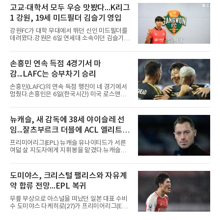
구단 소집 명단에 이강인이 포함되면서 변수가
고교·대학서 모두 우승 맛봤다...K리그
없는 한 그의 첫 출격은 서울이 된다.등번호부터
1 강원, 19세 미드필더 김슬기 영입
무게가 실렸다. 이강인은 첫 경기부터 7번을 단
다. 2010년대 팀의 전성기를 이끈 앙투안 그리즈
강원FC가 대학 무대에서 뛰던 신인 미드필더를
만이 달았던 번호다.합류 과정은 순탄치 않았다.
데려왔다.강원은 6일 연세대 소속이던 김슬기
스페인으로 건너가려던 그는 병역 특례 행정 절
(19)를 영입했다고 밝혔다. 186㎝, 79㎏의 신체
차 문제로 출국이 미뤄졌고, 국내에서 홀로 훈련
조건을 갖췄다.이력은 우승으로 채워져 있다. 수
해 왔다. 6일 입국하는 동료들과 처음 대면한 뒤
원고 시절 주축으로 활약하며 지난해 전국고등
손흥민 연속 득점 4경기서 마
짧게 호흡을 맞춰 경기에 나선다.역할도 관심사
리그와 추계전국고등대회 우승에 기여했고, 올
다. 유려한 탈압박과
감...LAFC는 승부차기 승리
해 연세대 진학 후에는 춘계한산대첩기대학대회
정상에 올랐다. 2024년에는 17세 이하(U-17) 대
손흥민(LAFC)의 연속 득점 행진이 네 경기에서
표팀 훈련에도 소집됐다.김슬기는 입단하게 돼
멈췄다.손흥민은 6일(한국시간) 미국 로스앤젤
기쁘고 영광이라며 프로 무대에서도 성장해 팀
레스 BMO 스타디움에서 열린 2026시즌 리그스
에 꼭 필요한 선수가 되겠다고 각오를 밝혔다.
컵 리그 페이즈 1차전 치바스 과달라하라(멕시
코)전에 선발 출전했으나 공격포인트 없이 후반
뉴캐슬, 새 감독에 38세 야이슬레 선
41분 타일러 보이드와 교체됐다. 이날 골을 넣었
임...잘츠부르크 더블에 ACL 엘리트 2
다면 공식전 5경기 연속 득점이었다. 다만 메이
저리그사커(MLS)에서 이어온 4경기 연속골 기
연패 경력
프리미어리그(EPL) 뉴캐슬 유나이티드가 서른
록은 유지된다.경기는 팽팽했다. 전반 38분 다비
여덟 살 지도자에게 지휘봉을 맡겼다.뉴캐슬은
드 마르티네스의 땅볼 크로스를 드니 부앙가가
6일(현지시간) 마티아스 야이슬레(독일) 감독 선
오른발로 마무리해 LAFC가 앞섰으나, 4분 뒤 로
임을 발표했다. 그는 스페인 라망가에서 진행 중
베르토 알바라도가 골 지역 정면에서 왼발 슈팅
인 프리시즌 캠프에 곧바로 합류했다. 구단은 유
도미야스, 크리스털 팰리스와 자유계
으로 골대 오른쪽 하단을 찔러 균형을 맞췄다.승
럽 축구계에서 가장 촉망받는 젊은 감독을 데려
부는 승부차기로 갈렸다. LAFC는
약 합류 전망...EPL 복귀
왔다고 밝혔다.이력은 이른 나이에 쌓였다. 서른
셋이던 2021년 오스트리아 레드불 잘츠부르크
무릎 부상으로 아스널을 떠났던 일본 대표 수비
사령탑에 올라 첫 시즌 리그와 컵대회를 동시에
수 도미야스 다케히로(27)가 프리미어리그(EPL)
제패했고, 구단 역사상 처음으로 팀을 유럽축구
로 돌아온다.영국 BBC는 6일(한국시간) 도미야
연맹(UEFA) 챔피언스리그 토너먼트에 올린 뒤