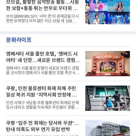
서 27일 자로 누적 재생 수 2억 회를 돌파했
브브걸, 활발한 음악방송 활동…시원
엣을 거침없이 결합했다. 멤버들은 각기 다른 개
다”고 밝혔다.곡이 발표된 지 약 10개월 만이다.
성을 살린 스타일링을 선
한 보컬+통통 튀는 안무로 무더위 사
팀의 첫 번째 2억 스트리밍 곡은 동일 음반에 수
록된 ‘GO!’다. 이 노래는 공개 약 9개월 만인 지
냥
브브걸(BBGIRLS)이 ‘서머 퀸’의 존재감을 다시
난달 26일 자에 2억 고지를 밟았다. 이는 최근 5
한번 보여줬다.브브걸은 지난 16일 새 싱글
년 내 데뷔한 보이그룹의 곡 중 최단기 2억 달성
'BODY WAVE'(바디 웨이브)를 발매하고 각종 음
이며 ‘FaSHioN’이 그 다음이다.코르티스는 평
악방송에 출연했다.브브걸은 컴백 이후 Mnet
소 관심이 많은 ‘패션’을 소재로 곡을 공동 창작
'엠카운트다운'을 시작으로 KBS2 '뮤직뱅크',
했다. “내 티, 5 bucks 바지는, 만원” 등 멤버들
문화라이프
MBC '쇼! 음악중심', SBS '인기가요' 등 주요 음
의 라이프 스타일
악방송 무대에 올라 화려한 퍼포먼스를 펼쳤다.
시원한 에너지와 안정적인 라이브, 통통 튀는 매
력을 앞세워 매 무대 색다른 볼거리를 선사했다.
앰배서더 서울 풀만 호텔, ‘앰버드 시
특히 화사한 파스텔 톤의 비치웨어부터 청량한
어터’ 새 단장…새로운 브랜드 경험 선
마린룩, 햇살 아래 반짝이는 물결을 연상시키는
사
스커트, 강렬한 붉은 계열의 스타일링까지 각기
앰배서더 서울 풀만 호텔이 새로운 브랜드 경험
다른 매력을 선보였다. 브브걸은 다채로운 여름
을 선사한다.앰배서더 서울 풀만 호텔 측은 4일
패션을 완벽하게 소화하며 보
“호텔 공식 마스코트 앰버드(Ambird)의 새로운
이야기를 담은 인형 극장 콘셉트의 공간 ‘앰버드
시어터(Ambird Theater)’를 새롭게 선보인
쿠팡, 인천 물류센터 화재 피해 주민
다”고 밝혔다.앰배서더 서울 풀만 호텔은 로비
일상 복귀 지원 “지역사회 안정에 총
한편에 마련된 앰버드 존을 통해 앰버드의 세계
관을 소개해왔다. 앰버드 존은 앰버드가 우주여
력”
인천 서해구 석남동 쿠팡 물류센터 화재로 인해
행 중 수집한 다양한 굿즈를 전시한 '앰버드 플래
임시 대피소 생활을 지속해온 주민들이 생활 터
닛(Ambird Planet)과 계절별 플라워 연출로 사
전으로 돌아갈 수 있는 계기가 마련됐다. 쿠팡풀
랑받아온 ‘앰버드 가든(Ambird Garden)’으로
필먼트서비스(CFS)가 지난 28일부터 화재 피해
구성되어 있다.새 단장한 앰버드 시어터는 오페
주민을 대상으로 전문 출장 청소서비스 지원에
쿠팡 “입주 전 화재는 당사와 무관”…
라 극장을 모티브로 한 데코레이션으로 구성됐
나섬으로써 본격적인 지역사회 복구 작업이 시
다. 무대 공간 및 티켓 박스
탄내 의혹도 외부 연기 유입 반박
작된 것이다.대피소 주민 중심 청소 접수, 첫날
부터 2가구 지원 완료CFS는 신현초등학교, 신