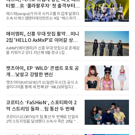
티벌…美 ‘롤라팔루자’ 첫 출격부터
증명한 존재감
에스파(aespa)가 미국 시카고를 뜨겁게 달궜다.
소속사 에스엠엔터테인먼트는 4일 “에스파가
지난 2일(현지 시간) 미국 시카고 그랜트 파크에
서 열린 ‘롤라팔루자 시카고’(Lollapalooza
Chicago)의 알리안츠 스테이지에 올랐다”며
에이엠피, 신흥 무대 맛집 활약…미니
“총 14곡으로 구성된 세트리스트를 선사, 데뷔 7
2집 'HELLO AxMxP'로 이어갈 상승
년 차다운 노련한 무대 매너와 파워풀한 에너지
로 현장의 분위기를 압도했다”고 밝혔다.1991
세
AxMxP(에이엠피)가 신흥 무대 맛집으로 존재감
년 시작된 ‘롤라팔루자’는 8개 스테이지, 170여
을 키워가고 있다.지난해 9월 정규 1집
팀의 아티스트와 40만 명 이상의 관객이 운집하
'AxMxP'를 발매하며 가요계에 정식 출격한
는 북미 최대 규모의 페스티벌이다.올해 ‘롤라팔
AxMxP는 데뷔 전부터 버스킹과 각종 페스티벌,
루자 시카고’에는 에스파 외에도 제니, 아이들,
공연 무대에 오르며 실전 경험을 쌓아왔다.이들
캣츠아이, EP ‘WILD’ 콘셉트 포토 공
코르티스 등 K팝 스타들이 출연진 명단에 이름
은 소속사 패밀리 콘서트를 비롯해 '뷰티풀 민트
을 올렸다.이날 에스파는
개…낯설고 강렬한 변신
라이프 2025', '2025 부산국제록페스티벌' 등 대
형 무대에 잇달아 출연해 당찬 에너지와 풋풋한
캣츠아이(KATSEYE)가 31일(한국시간) 공식 소
매력으로 음악팬들의 눈도장을 찍었다.이후
셜미디어를 통해 세 번째 EP ‘WILD(와일드)’의
AxMxP는 '카운트다운 판타지 2025-2026',
콘셉트 포토와 트랙리스트를 공개했다.‘Wild
'PEAKBOX 2025 vol.2 : 사랑·청춘·행복', '2025
heart(와일드 하트)’라는 제목이 붙은 콘셉트 포
Someday Christmas - 부산' 등 무대를 통해 안
토에는 멤버들의 본능적이고 야성적인 면모가
코르티스 ‘FaSHioN’, 스포티파이 2
정적인 실력을 입증했고, 올해 '2026 어썸뮤직
강렬하게 담겼다. 짙은 아이섀도와 푸른빛·금빛·
페스티벌', '뷰티풀 민트 라이프 2026', '2026
억 스트리밍 돌파…팀 통산 두 번째
붉은빛의 컬러 렌즈가 비현실적인 분위기를 자
아내고, 여러 원색이 불규칙하게 뒤섞인 멀티컬
코르티스(CORTIS)가 팀 통산 두 번째로 단일곡
러 헤어와 과감한 블루·블랙 립 메이크업이 낯설
2억 스트리밍을 달성했다.소속사 측은 29일 “코
고도 매혹적인 비주얼을 완성했다.스타일링 역
르티스의 데뷔 앨범 수록곡 ‘FaSHioN’이 글로
시 파격적이다. 스터드와 망사, 코르셋, 풍성한
벌 오디오·음원 스트리밍 플랫폼 스포티파이에
레이스 등 언뜻 어울리지 않을 듯한 소재와 실루