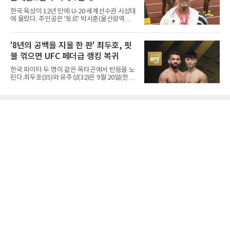
마레는 조별리그부터 결승까지 6전 전승을 거뒀
한국 육상이 12년 만에 U-20 세계선수권 시상대
고, 디야산이 최우수선수(MVP)로 뽑혔다.
에 올랐다. 주인공은 '토르' 박시훈(울산광역시)
이다.박시훈은 6일(한국시간) 미국 오리건주 유
진 헤이워드 필드에서 열린 세계육상연맹(WA)
20세 이하 세계선수권 남자 포환던지기 결선에
'8년의 공백을 지울 한 판' 최두호, 핏
서 20.31ｍ를 던져 2위에 올랐다. 우승자 알레산
불 꺾으면 UFC 페더급 랭킹 복귀
드로 보르헤스(브라질)와는 4㎝ 차이였다.기록
의 의미는 크다. 1986년 시작된 이 대회에서 한
한국 파이터 두 명이 같은 옥타곤에서 반등을 노
국이 따낸 메달은 은 1개와 동 5개뿐이다. 1992
린다.최두호(35)와 유주상(32)은 9월 20일(한국
년 이진일(800ｍ)의 은메달 이후 박재홍, 박재
시간) 미국 로스앤젤레스 크립토닷컴 아레나에
명, 정상진, 김현섭, 우상혁이 동메달을 보탰다.
서 열리는 'UFC 331: 반 vs 판토자 2'에 출전해
박시훈은 2014년 우상혁 이후 12년 만이자 역대
각각 파트리시우 핏불(39·브라질), 마이클 애즈
7번째 메달리스트가 됐다.승부는 막판에 갈렸
웰 주니어(25·미국)와 맞선다.최두호의 목표는 8
다. 3차 시기에서 20.31ｍ로 선
년 만의 페더급 랭킹 재진입이다. 데뷔 후 3연속
KO승으로 11위까지 올랐던 그는 2018년 7월 순
위에서 빠졌고, 병역을 마치고 2023년 복귀한
뒤 1무에 이어 다시 3연속 KO승을 기록했다.상
대는 만만치 않다. 핏불은 현 페더급 15위이자
벨라토르 두 체급 챔피언 출신으로 통산 37승 9
패 중 KO 13회, 서브미션 12회, 판정 13회를 고
루 갖췄다. 통산 17승 중 1