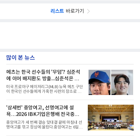
리스트
바로가기
많이 본 뉴스
메츠는 한국 선수들의 '무덤'? 심준석
에 이어 배지환도 방출...심준석은 이
미 귀국, 배지환은 미국 잔류할 듯
미국 프로야구 메이저리그(MLB) 뉴욕 메츠 구단
이 한국인 선수들에게 가혹한 시련의 장소로 전
락하고 있다. 한때 한국 야구의 미래를 이끌어갈
대형 유망주로 기대를 모았던 투수 심준석에 이
어, 빅리그 경력을 지닌 내외야수 배지환까지 연
'삼세번' 중앙여고, 선명여고에 설
달아 뉴욕 메츠 산하 마이너리그에서 방출 통보
욕…2026 IBK기업은행배 전국중고
를 받는 아픔을 겪었다. 두 선수의 동반 이탈은
메츠 구단이 유독 한국 선수들에게 '기회의 땅'이
배구대회 우승
중앙여고가 세 번째 결승 맞대결 끝에 마침내 선
아닌 '무덤'처럼 작용하고 있음을 방증하고 있다.
명여고를 꺾고 정상에 올랐다.중앙여고는 6일
고교 시절 시속 160km에 달하는 강속구로 큰 스
충북 제천실내체육관에서 열린 2026 IBK기업은
포트라이트를 받았던 심준석은 루키리그에서 메
행배 전국중고배구대회 18세 이하 여자부 결승
츠 구단으로부터 방출 조치됐다. 피츠버그 파이