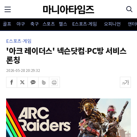
골프
야구
축구
스포츠
헬스
E스포츠·게임
오피니언
엔터
E스포츠·게임
'아크 레이더스' 넥슨닷컴·PC방 서비스
론칭
2026-05-28 20:29:32