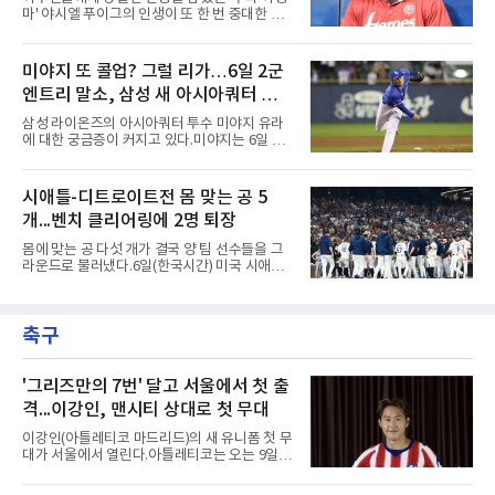
기, 일본프로야구도 143~144경기를 치른다. 숫
마' 야시엘 푸이그의 인생이 또 한 번 중대한 갈
자만 놓고 보면 KBO가 유난히 혹사 구조라고 말
림길에 섰다. 메이저리그와 한국 프로야구에서
하기 어렵다.하지만 중요한 것은 숫자가 아니라
거액을 벌었던 푸이그가 연방 사건 선고를 앞두
환경이다. 한국의 여름은 달라지고 있다. 과거와
고 파산보호를 신청했다.푸이그는 최근 미국 플
미야지 또 콜업? 그럴 리가…6일 2군
비교하기 어려울 정도로 폭염이 길어지고 강해
로리다 파산 법원에 챕터11 파산보호 신청을 냈
지고 있다. 여기에 장마, 이
엔트리 말소, 삼성 새 아시아쿼터 찾았
다. 챕터11은 기업이나 개인이 채권자들과 협의
를 통해 재정 구조를 재편할 수 있도록 돕는 제도
나
삼성 라이온즈의 아시아쿼터 투수 미야지 유라
다.미 매체들에 따르면 푸이그의 자산 규모는
에 대한 궁금증이 커지고 있다.미야지는 6일 퓨
1000만~5000만 달러(약 146억~730억 원), 부
처스리그(2군) 엔트리에서도 말소됐다. 일반적
채는 100만~1000만 달러(약 14억~146억 원) 수
으로 2군 엔트리 말소는 1군 등록, 부상 관리, 선
준으로 신고됐다. 다만 법원은 채권자 목록과 자
수단 조정 등 여러 의미가 있을 수 있다. 하지만
시애틀-디트로이트전 몸 맞는 공 5
산 내역 등 일부 필수 자료가 빠졌다며 서류 미비
현재 미야지의 상황을 고려하면 단순한 1군 콜
를 지적했다.관심이 쏠리는 이
개...벤치 클리어링에 2명 퇴장
업 준비로 보기에는 무리가 있어보인다.미야지
는 올 시즌 강력한 구위로 기대를 모았지만, 1군
몸에 맞는 공 다섯 개가 결국 양 팀 선수들을 그
무대에서는 제구 불안이 반복됐다. 빠른 공이라
라운드로 불러냈다.6일(한국시간) 미국 시애틀
는 확실한 장점을 갖고 있음에도 볼넷과 사구가
T모바일 파크에서 열린 시애틀 매리너스와 디트
이어지면서 안정감을 보여주지 못했다.삼성으로
로이트 타이거스의 경기에서 벤치 클리어링이
서는 고민이 깊어질 수밖에 없다.아시아쿼터 시
벌어졌다. 난투극으로 번지지는 않았으나 좌완
장 특성상 교체가 쉽지는 않지만, 시즌 후반 순
축구
게이브 스파이어와 댄 윌슨 시애틀 감독이 퇴장
위 경쟁을 생각하면 불안한
당했다.발단은 선발이었다. 시애틀 브라이언 우
가 디트로이트 타자를 세 차례 맞혔다. 다만 팔꿈
치 보호대에 맞거나 변화구에 발이 스치는 수준
'그리즈만의 7번' 달고 서울에서 첫 출
이어서 치명적이지는 않았다.분위기는 그다음에
격...이강인, 맨시티 상대로 첫 무대
달라졌다. 우에 이어 등판한 스파이어가 우타자
글라이버 토레스의 몸쪽 빠른 볼로 왼쪽 넓적다
이강인(아틀레티코 마드리드)의 새 유니폼 첫 무
리를 맞혔다. 토레스와 시애틀 포수 칼 롤리가 말
대가 서울에서 열린다.아틀레티코는 오는 9일
을 주고받자 AJ 힌치 디
오후 8시 서울월드컵경기장에서 맨체스터 시티
와 2026 쿠팡플레이 시리즈 친선 경기를 치른다.