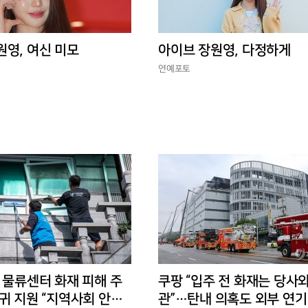
원영, 여신 미모
아이브 장원영, 다정하게
연예포토
 물류센터 화재 피해 주
쿠팡 “입주 전 화재는 당사와
귀 지원 “지역사회 안정
관”…탄내 의혹도 외부 연기