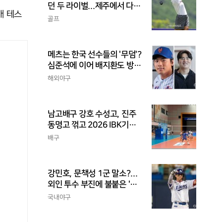
던 두 라이벌...제주에서 다시
개 테스
만난다
골프
메츠는 한국 선수들의 '무덤'?
심준석에 이어 배지환도 방
출...심준석은 이미 귀국, 배
해외야구
지환은 미국 잔류할 듯
남고배구 강호 수성고, 진주
동명고 꺾고 2026 IBK기업
은행배 전국중고배구대회 4
배구
강 진출
강민호, 문책성 1군 말소?...
외인 투수 부진에 불붙은 '포
수리드론'
국내야구