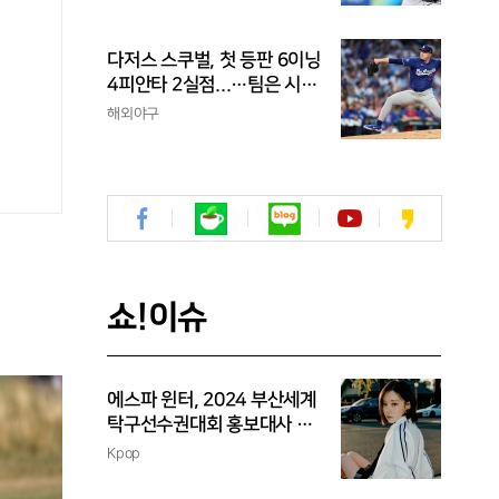
성보다 한 수 위 평가
다저스 스쿠벌, 첫 등판 6이닝
4피안타 2실점...…팀은 시즌
최다 5연패
해외야구
쇼!이슈
에스파 윈터, 2024 부산세계
탁구선수권대회 홍보대사 위
촉
Kpop