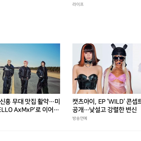
반박
라이프
 신흥 무대 맛집 활약…미
캣츠아이, EP ‘WILD’ 콘셉
ELLO AxMxP'로 이어갈
공개…낯설고 강렬한 변신
방송연예