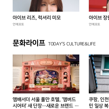
아이브 리즈, 럭셔리 미모
아이브 장
연예포토
연예포토
문화라이프
TODAY’S CULTURE&LIFE
앰배서더 서울 풀만 호텔, ‘앰버드
쿠팡, 인천
시어터’ 새 단장…새로운 브랜드 경
민 일상 복