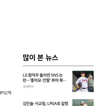
많이 본 뉴스
LG 함덕주 둘러싼 SNS 논
란…'좋아요·언팔' 루머 확산,
과거의 아픔까지 소환됐다
국내야구
PG(역
김민솔·서교림, LPGA로 갈렸