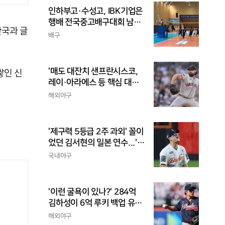
인하부고·수성고, IBK기업은
행배 전국중고배구대회 남고
한국과 글
부 결승 격돌
배구
'매도 대잔치 샌프란시스코,
쌓인 신
레이·아라에스 등 핵심 대거
트레이드...가을 포기
해외야구
'제구력 5등급 2주 과외' 꼴이
었던 김서현의 일본 연수...'종
합검진표'에 불과
국내야구
'이런 굴욕이 있나?' 284억
김하성이 6억 루키 백업 유격
수라니...자비스, 수비도 김하
해외야구