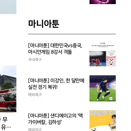
마니아툰
[마니아툰] 대한민국vs중국,
아시안게임 8강서 격돌
국내축구
[마니아툰] 이강인, 한 달만에
실전 경기 복귀!
해외축구
[마니아툰] 샌디에이고의 '맥
 무
가이버칼, 김하성'
 유입
해외야구