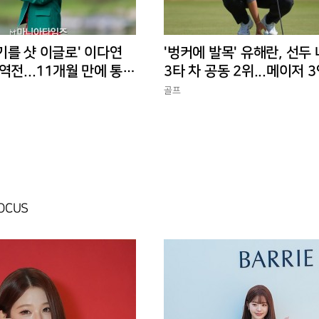
기를 샷 이글로' 이다연
'벙커에 발목' 유해란, 선두
역전...11개월 만에 통산
3타 차 공동 2위...메이저 
전은 꺼지지 않았다
골프
FOCUS