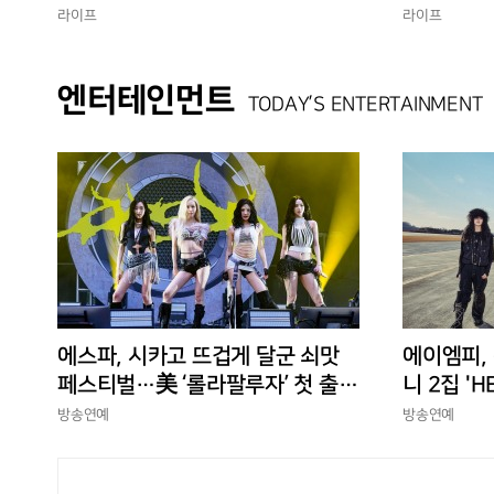
험 선사
에 총력”
라이프
라이프
엔터테인먼트
TODAY’S ENTERTAINMENT
에스파, 시카고 뜨겁게 달군 쇠맛
에이엠피,
페스티벌…美 ‘롤라팔루자’ 첫 출격
니 2집 'H
부터 증명한 존재감
상승세
방송연예
방송연예