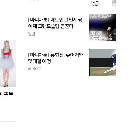
[마니아툰] 배드민턴 안세영,
이제 그랜드슬램 꿈꾼다
일반
[마니아툰] 류현진, 슈어저와
맞대결 예정
해외야구
트 포토