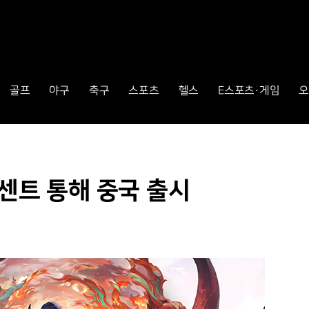
골프
야구
축구
스포츠
헬스
E스포츠·게임
오
텐센트 통해 중국 출시