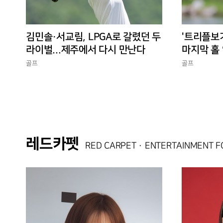
김민솔·서교림, LPGA로 갈렸던 두
'트리플보
라이벌...제주에서 다시 만난다
마지막 홀 
10승 완성
골프
골프
레드카펫
RED CARPET · ENTERTAINMENT 