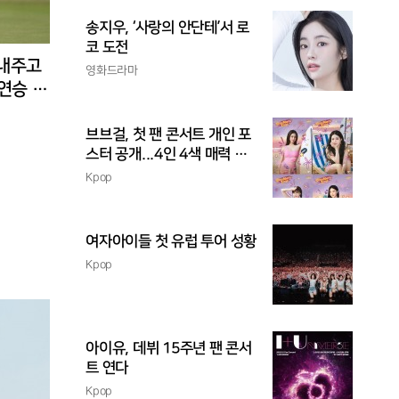
송지우, ‘사랑의 안단테’서 로
코 도전
 내주고
영화드라마
3연승 도
브브걸, 첫 팬 콘서트 개인 포
스터 공개...4인 4색 매력 발
산
Kpop
여자아이들 첫 유럽 투어 성황
Kpop
아이유, 데뷔 15주년 팬 콘서
트 연다
Kpop