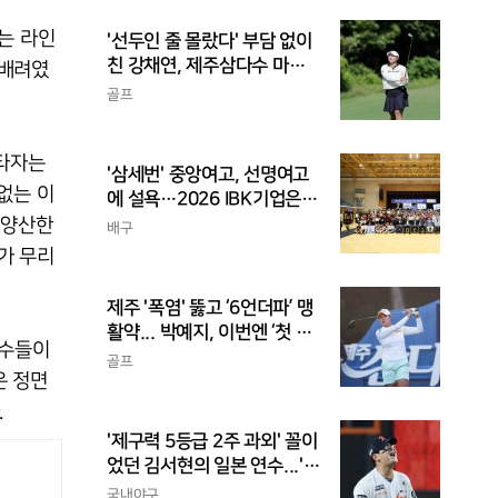
는 라인
'선두인 줄 몰랐다' 부담 없이
친 강채연, 제주삼다수 마스
 배려였
터스 2R 단독 선두
골프
 타자는
'삼세번' 중앙여고, 선명여고
없는 이
에 설욕…2026 IBK기업은행
배 전국중고배구대회 우승
 양산한
배구
가 무리
제주 '폭염' 뚫고 ‘6언더파’ 맹
활약... 박예지, 이번엔 ‘첫 우
투수들이
승’ 가나
골프
은 정면
.
'제구력 5등급 2주 과외' 꼴이
었던 김서현의 일본 연수...'종
합검진표'에 불과
국내야구