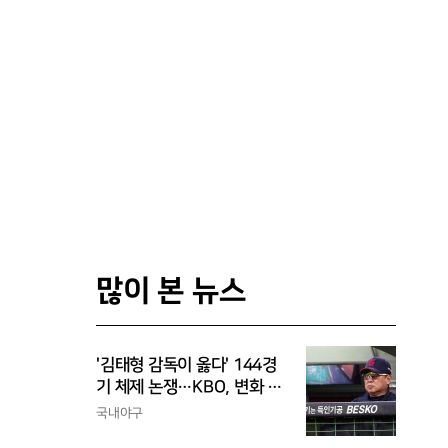
많이 본 뉴스
'김태형 감독이 옳다' 144경
기 체제 논쟁…KBO, 변화 고
민해야, 환경에 맞는 경기 수
국내야구
가 바람직