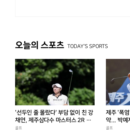
오늘의 스포츠
TODAY'S SPORTS
'선두인 줄 몰랐다' 부담 없이 친 강
제주 '폭염
채연, 제주삼다수 마스터스 2R 단
약... 박예
독 선두
골프
골프