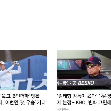
' 뚫고 ‘6언더파’ 맹활
'김태형 감독이 옳다' 144
지, 이번엔 ‘첫 우승’ 가나
제 논쟁…KBO, 변화 고민해
경에 맞는 경기 수가 바람직
국내야구