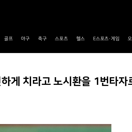
골프
야구
축구
스포츠
헬스
E스포츠·게임
오
편하게 치라고 노시환을 1번타자로