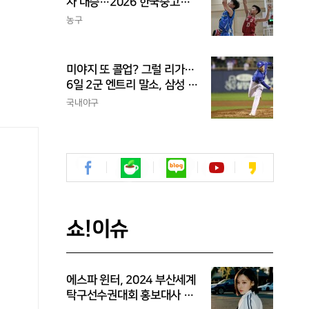
차 대승…2026 한국중고농
구 주말리그 왕중왕전 첫 승
농구
신고
미야지 또 콜업? 그럴 리가…
6일 2군 엔트리 말소, 삼성 새
아시아쿼터 찾았나
국내야구
쇼!이슈
에스파 윈터, 2024 부산세계
탁구선수권대회 홍보대사 위