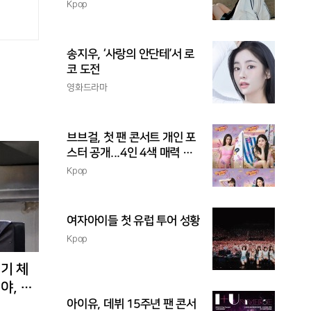
촉
Kpop
송지우, ‘사랑의 안단테’서 로
코 도전
영화드라마
브브걸, 첫 팬 콘서트 개인 포
스터 공개...4인 4색 매력 발
산
Kpop
여자아이들 첫 유럽 투어 성황
Kpop
경기 체
야, 환
아이유, 데뷔 15주년 팬 콘서