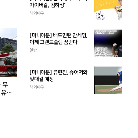
가이버칼, 김하성'
해외야구
[마니아툰] 배드민턴 안세영,
이제 그랜드슬램 꿈꾼다
일반
[마니아툰] 류현진, 슈어저와
맞대결 예정
 무
해외야구
 유입