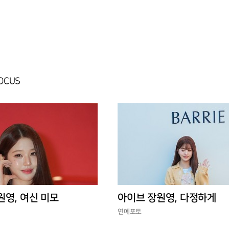
FOCUS
원영, 여신 미모
아이브 장원영, 다정하게
연예포토