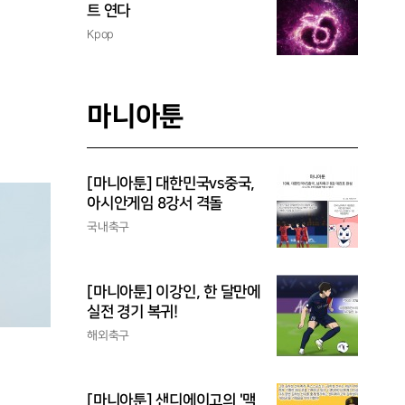
트 연다
Kpop
마니아툰
[마니아툰] 대한민국vs중국,
아시안게임 8강서 격돌
국내축구
[마니아툰] 이강인, 한 달만에
실전 경기 복귀!
해외축구
[마니아툰] 샌디에이고의 '맥