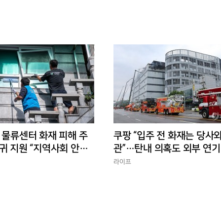
 물류센터 화재 피해 주
쿠팡 “입주 전 화재는 당사와
귀 지원 “지역사회 안정
관”…탄내 의혹도 외부 연기
반박
라이프