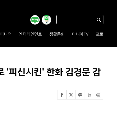
피니언
엔터테인먼트
생활문화
마니아TV
포토
 '피신시킨' 한화 김경문 감