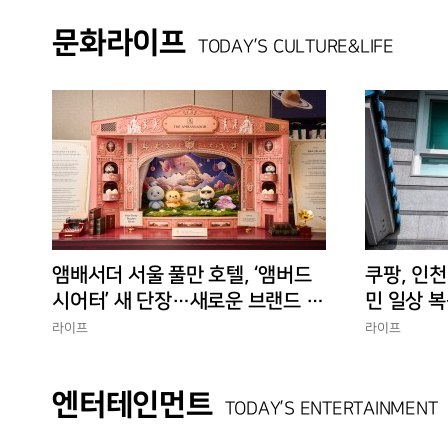
문화라이프
TODAY’S CULTURE&LIFE
앰배서더 서울 풀만 호텔, ‘앰버드
쿠팡, 인천
시어터’ 새 단장…새로운 브랜드 경
민 일상 복
험 선사
에 총력”
라이프
라이프
엔터테인먼트
TODAY’S ENTERTAINMENT