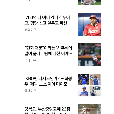
'760억 다 어디 갔나?' 푸이
그, 형량 선고 앞두고 파산 신
청
해외야구
"한화 때문"이라는 '하주석의
말이 옳다...팀에 대한 이야
기, 끝까지 안 하는 게 도리
국내야구
'KBO판 다저스인가?'…최형
우·페덱·보스 이어 미야모리
까지, 삼성의 '스펙 만렙' 승부
국내야구
수
경복고, 부산중앙고에 22점