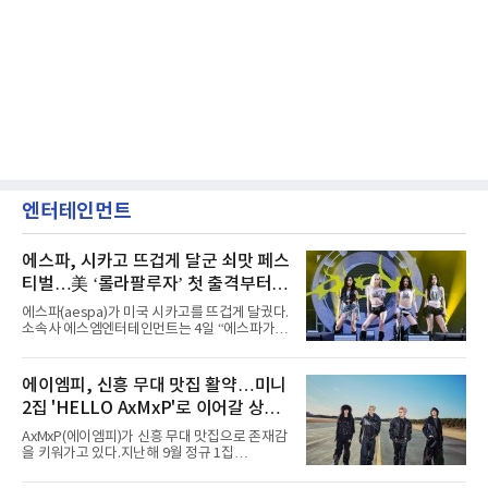
엔터테인먼트
에스파, 시카고 뜨겁게 달군 쇠맛 페스
티벌…美 ‘롤라팔루자’ 첫 출격부터
증명한 존재감
에스파(aespa)가 미국 시카고를 뜨겁게 달궜다.
소속사 에스엠엔터테인먼트는 4일 “에스파가
지난 2일(현지 시간) 미국 시카고 그랜트 파크에
서 열린 ‘롤라팔루자 시카고’(Lollapalooza
Chicago)의 알리안츠 스테이지에 올랐다”며
에이엠피, 신흥 무대 맛집 활약…미니
“총 14곡으로 구성된 세트리스트를 선사, 데뷔 7
2집 'HELLO AxMxP'로 이어갈 상승
년 차다운 노련한 무대 매너와 파워풀한 에너지
로 현장의 분위기를 압도했다”고 밝혔다.1991
세
AxMxP(에이엠피)가 신흥 무대 맛집으로 존재감
년 시작된 ‘롤라팔루자’는 8개 스테이지, 170여
을 키워가고 있다.지난해 9월 정규 1집
팀의 아티스트와 40만 명 이상의 관객이 운집하
'AxMxP'를 발매하며 가요계에 정식 출격한
는 북미 최대 규모의 페스티벌이다.올해 ‘롤라팔
AxMxP는 데뷔 전부터 버스킹과 각종 페스티벌,