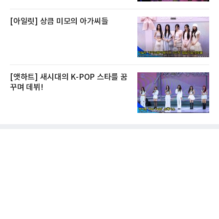
[아일릿] 상큼 미모의 아가씨들
[앳하트] 새시대의 K-POP 스타를 꿈
꾸며 데뷔!