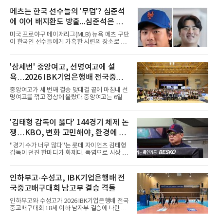
메츠는 한국 선수들의 '무덤'? 심준석
에 이어 배지환도 방출...심준석은 이
미 귀국, 배지환은 미국 잔류할 듯
미국 프로야구 메이저리그(MLB) 뉴욕 메츠 구단
이 한국인 선수들에게 가혹한 시련의 장소로 전
락하고 있다. 한때 한국 야구의 미래를 이끌어갈
대형 유망주로 기대를 모았던 투수 심준석에 이
어, 빅리그 경력을 지닌 내외야수 배지환까지 연
'삼세번' 중앙여고, 선명여고에 설
달아 뉴욕 메츠 산하 마이너리그에서 방출 통보
욕…2026 IBK기업은행배 전국중고
를 받는 아픔을 겪었다. 두 선수의 동반 이탈은
메츠 구단이 유독 한국 선수들에게 '기회의 땅'이
배구대회 우승
중앙여고가 세 번째 결승 맞대결 끝에 마침내 선
아닌 '무덤'처럼 작용하고 있음을 방증하고 있다.
명여고를 꺾고 정상에 올랐다.중앙여고는 6일
고교 시절 시속 160km에 달하는 강속구로 큰 스
충북 제천실내체육관에서 열린 2026 IBK기업은
포트라이트를 받았던 심준석은 루키리그에서 메
행배 전국중고배구대회 18세 이하 여자부 결승
츠 구단으로부터 방출 조치됐다. 피츠버그 파이
에서 선명여고를 세트스코어 3-1(13-25, 25-14,
'김태형 감독이 옳다' 144경기 체제 논
리츠와 마이애미 말린스를 거쳐 메츠에 둥지를
25-17, 25-10)로 물리치고 우승을 차지했다.첫
틀며 반등을 노렸으나
쟁…KBO, 변화 고민해야, 환경에 맞
세트를 13-25로 내주며 불안하게 출발한 중앙여
고는 이후 조직력을 되찾아 2세트부터 경기 주
는 경기 수가 바람직
"경기 수가 너무 많다"는 롯데 자이언츠 김태형
도권을 완전히 장악했다. 강한 서브와 탄탄한 수
감독이 던진 한마디가 화제다. 폭염으로 사상 초
비를 앞세워 내리 세 세트를 따내며 짜릿한 역전
유의 이틀 연속 전 경기 취소가 결정된 날, 김 감
승을 완성했다.이번 우승은 더욱 의미가 컸다. 중
독은 단순히 더위를 이야기하지 않았다. 우천,
앙여고는 올해 3월 춘계연맹전과 5월 종별선수
폭염, 부상 등 변수가 늘어나는 현실에서 현재
인하부고·수성고, IBK기업은행배 전
권대회 결승에서 모두 선명여고에 패해 준우승
팀당 144경기 체제가 과연 지속 가능한지 질문
에 머물렀다. 그러나 세 번째
국중고배구대회 남고부 결승 격돌
을 던졌다.물론 144경기가 세계적으로 특별히
많은 숫자는 아니다. 메이저리그는 팀당 162경
인하부고와 수성고가 2026 IBK기업은행배 전국
기, 일본프로야구도 143~144경기를 치른다. 숫
중고배구대회 18세 이하 남자부 결승에 나란히
자만 놓고 보면 KBO가 유난히 혹사 구조라고 말
진출하며 우승을 놓고 맞대결을 펼치게 됐다.인