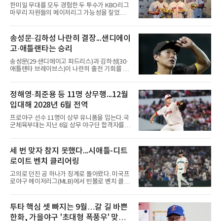
병현
한미일 무대를 모두 경험한 두 투수가 KBO리그
마무리 자원들의 메이저리그 가능성을 짚었다.
오승환은 7일 서울 용산구 코레아노스 키친 녹
사평점에서 열린 'MLB 브렉퍼스트 클럽 시즌2'
미디어데이에서 김택연(두산 베어스)과 박영현
송성문·김하성 나란히 결장...샌디에이
(kt wiz), 조병현(SSG 랜더스)을 지목했다. 그는
고·애틀랜타는 승리
KBO리그에 구속과 신체 능력이 좋은 선수가 많
다며 세 이름을 꺼냈다.다만 조건을 달았다. 오승
송성문(29·샌디에이고 파드리스)과 김하성(30·
환은 이들이 경기 운영 능력과 경험을 더 쌓으면
애틀랜타 브레이브스)이 나란히 출전 기회를 잡
메이저리그 진출이 가능하다면서도, 지금보다
지 못했다.송성문은 7일(한국시간) 미국 피닉스
한두 단계 성장해야 성공할 수 있다고 강조했다.
체이스필드에서 열린 애리조나 다이아몬드백스
김병현도 같은 방향을 짚었다. 그는 김택연과 박
와의 원정 경기에서 벤치를 지켰다. 전날 교체로
정해영·최준용 등 11명 상무행...12월
영현을 꼽으며 한국에서는 최고 대우를 받지만
나서 1볼넷 1득점을 기록했으나 이날은 끝내 더
미국은 다르다고 조언했다.
입대해 2028년 6월 전역
그아웃을 벗어나지 못했다. 시즌 성적은 55경기
타율 0.208(106타수 22안타), 1홈런, 15타점이
프로야구 선수 11명이 상무 유니폼을 입는다.국
다. 팀은 애리조나를 5-1로 꺾고 서부지구 2위와
군체육부대는 지난 6일 상무 야구단 합격자를
1경기 차로 좁혔다.김하성의 상황은 더 어렵다.
확정하고 선수들에게 개별 통보했다.연합뉴스가
애틀랜타 트루이스트 파크에서 열린 마이애미
10개 구단에 확인한 결과, KIA 타이거즈에서는
말린스전에 나서지 못하며 3경기 연속 결장했
핵심 불펜 정해영과 우완 한재승, 내야수 윤도현
세 번 맞자 참지 못했다...시애틀-디트
다. 지난 4일 부상자명단(IL)에서 해제돼 복귀했
이 합격했다. 롯데 자이언츠는 오른손 불펜 최준
지만 주전 경쟁에서 밀려난
로이트 벤치 클리어링
용과 이민석, 내야수 이호준 세 명이 이름을 올
렸고, 삼성 라이온즈에서도 좌완 이승현과 외야
고의로 던진 공 하나가 징계로 돌아왔다. 미국프
수 함수호, 내야수 심재훈이 통보를 받았다.두산
로야구 메이저리그(MLB)에서 빈볼로 벤치 클리
베어스 투수 최지강과 키움 히어로즈 외야수 원
어링을 일으킨 투수와 감독이 제재를 받았다.메
성준도 상무에서 군 복무를 하게 됐다. 반면 LG
이저리그 사무국은 7일(한국시간) 시애틀 매리
트윈스와 한화 이글스, SSG 랜더스, NC 다이노
너스 불펜 투수 게이브 스파이어에게 3경기, 댄
투타 핵심 셋 빠지는 9월…갈 길 바쁜
스, kt wiz에서는 합격자가 나오지 않았다.이들
윌슨 감독에게 1경기 출장 금지 처분을 내렸다.
은 올해 12월 입대해 2028
한화, 가을야구 '초대형 폭풍우' 맞는
두 사람에게는 공개되지 않은 벌금도 부과됐다.