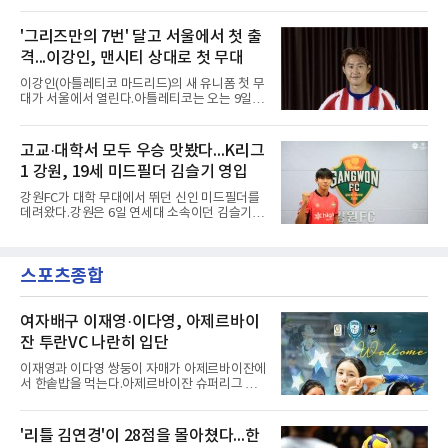
(26)가 레알 마드리드와의 동행을 2032년까지
구연맹(AFC) 챔피언스리그2(ACL2)를 앞두고 선
이어간다.스페인 프로축구 프리메라리가 '거함'
수단 깊이를 더하는 동시에 유스 출신에게 국제
레알 마드리드는 7일(한국시간) 비니시우스와
'그리즈만의 7번' 달고 서울에서 첫 출
무대 경험을 주려 했다.면면도 다양하다. 측면 공
2032년 6월 30일까지 유효한 6년 연장 계약에
격수 정현웅은 돌파력이
격...이강인, 맨시티 상대로 첫 무대
합의했다고 공식 발표했다. 비니시우스는 재계
약 확정 후 사회관계망서비스(SNS)에 베르나베
이강인(아틀레티코 마드리드)의 새 유니폼 첫 무
우에서의 8년은 너무 짧다며, 앞으로 6년, 그리
대가 서울에서 열린다.아틀레티코는 오는 9일
고 영원히 함께하겠다고 애정을 드러냈다.성사
오후 8시 서울월드컵경기장에서 맨체스터 시티
과정에는 우여곡절이 있었다. 그는 최근 잉글랜
와 2026 쿠팡플레이 시리즈 친선 경기를 치른다.
드 프리미어리그(EPL) 챔피언 아스널의 뜨거운
구단 소집 명단에 이강인이 포함되면서 변수가
고교·대학서 모두 우승 맛봤다...K리그
관심을 받았는데, 18개월간 이어진 재계약 협상
없는 한 그의 첫 출격은 서울이 된다.등번호부터
이 한때 교착됐기 때문이다. 그러
1 강원, 19세 미드필더 김슬기 영입
무게가 실렸다. 이강인은 첫 경기부터 7번을 단
다. 2010년대 팀의 전성기를 이끈 앙투안 그리즈
강원FC가 대학 무대에서 뛰던 신인 미드필더를
만이 달았던 번호다.합류 과정은 순탄치 않았다.
데려왔다.강원은 6일 연세대 소속이던 김슬기
스페인으로 건너가려던 그는 병역 특례 행정 절
(19)를 영입했다고 밝혔다. 186㎝, 79㎏의 신체
차 문제로 출국이 미뤄졌고, 국내에서 홀로 훈련
조건을 갖췄다.이력은 우승으로 채워져 있다. 수
해 왔다. 6일 입국하는 동료들과 처음 대면한 뒤
원고 시절 주축으로 활약하며 지난해 전국고등
짧게 호흡을 맞춰 경기에 나선다.역할도 관심사
스포츠종합
리그와 추계전국고등대회 우승에 기여했고, 올
다. 유려한 탈압박과
해 연세대 진학 후에는 춘계한산대첩기대학대회
정상에 올랐다. 2024년에는 17세 이하(U-17) 대
표팀 훈련에도 소집됐다.김슬기는 입단하게 돼
여자배구 이재영·이다영, 아제르바이
기쁘고 영광이라며 프로 무대에서도 성장해 팀
잔 투란VC 나란히 입단
에 꼭 필요한 선수가 되겠다고 각오를 밝혔다.
이재영과 이다영 쌍둥이 자매가 아제르바이잔에
서 한솥밥을 먹는다.아제르바이잔 슈퍼리그 투
란VC는 지난 4일 이재영 영입을 알린 데 이어 7
일 이다영과도 계약했다고 발표했다. 구단은 이
다영이 2026-2027시즌 투란 소속으로 활약할
'리틀 김연경'이 28점을 몰아쳤다...한
예정이라고 전했다.두 선수가 국내를 떠난 것은