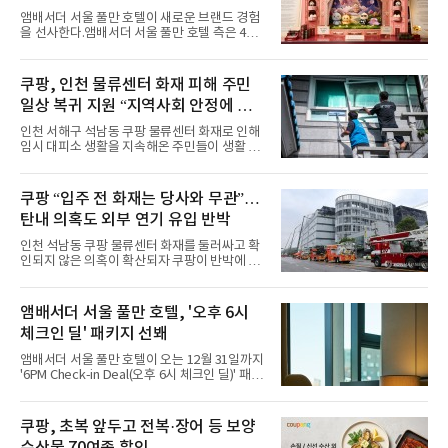
사
스커트, 강렬한 붉은 계열의 스타일링까지 각기
앰배서더 서울 풀만 호텔이 새로운 브랜드 경험
다른 매력을 선보였다. 브브걸은 다채로운 여름
을 선사한다.앰배서더 서울 풀만 호텔 측은 4일
패션을 완벽하게 소화하며 보
“호텔 공식 마스코트 앰버드(Ambird)의 새로운
이야기를 담은 인형 극장 콘셉트의 공간 ‘앰버드
시어터(Ambird Theater)’를 새롭게 선보인
쿠팡, 인천 물류센터 화재 피해 주민
다”고 밝혔다.앰배서더 서울 풀만 호텔은 로비
일상 복귀 지원 “지역사회 안정에 총
한편에 마련된 앰버드 존을 통해 앰버드의 세계
관을 소개해왔다. 앰버드 존은 앰버드가 우주여
력”
인천 서해구 석남동 쿠팡 물류센터 화재로 인해
행 중 수집한 다양한 굿즈를 전시한 '앰버드 플래
임시 대피소 생활을 지속해온 주민들이 생활 터
닛(Ambird Planet)과 계절별 플라워 연출로 사
전으로 돌아갈 수 있는 계기가 마련됐다. 쿠팡풀
랑받아온 ‘앰버드 가든(Ambird Garden)’으로
필먼트서비스(CFS)가 지난 28일부터 화재 피해
구성되어 있다.새 단장한 앰버드 시어터는 오페
주민을 대상으로 전문 출장 청소서비스 지원에
쿠팡 “입주 전 화재는 당사와 무관”…
라 극장을 모티브로 한 데코레이션으로 구성됐
나섬으로써 본격적인 지역사회 복구 작업이 시
다. 무대 공간 및 티켓 박스
탄내 의혹도 외부 연기 유입 반박
작된 것이다.대피소 주민 중심 청소 접수, 첫날
부터 2가구 지원 완료CFS는 신현초등학교, 신
인천 석남동 쿠팡 물류센터 화재를 둘러싸고 확
현북초등학교, 신현여자중학교 등 인천 서해구
인되지 않은 의혹이 확산되자 쿠팡이 반박에 나
관내 임시 대피소 3곳에서 체류해온 화재 피해
섰다. 화재 전 센터 내부에서 탄내가 났다는 주장
주민들을 대상으로 출장 청소업체 요청 접수를
에 대해서는 외부 화재 연기 유입이라고 설명했
시작했다. 현장에서 극심한 피해를 입은 지역 주
고, 2023년 같은 물류센터에서 발생한 화재에
앰배서더 서울 풀만 호텔, '오후 6시
민들의 호응 속에 CFS는 즉시 행동에 나섰다. 지
대해서도 쿠팡 입주 전 공사 과정에서 벌어진 일
난 28일 오후 전문 청소업체와
체크인 딜' 패키지 선봬
이라며 선을 그었다.쿠팡은 21일 인천 물류센터
내부에서 불이 타는 냄새가 났다는 의혹과 관련
앰배서더 서울 풀만 호텔이 오는 12월 31일까지
해 “사실무근”이라는 입장을 밝혔다.회사 측은
'6PM Check-in Deal(오후 6시 체크인 딜)' 패키
“인근에서 지난 15일 다른 회사에서 발생한 대
지를 선보인다.이번 패키지는 오후 6시 체크인
형 화재 연기가 인입돼 즉시 방재팀이 조사한 결
으로 여유로운 저녁 시간부터 호텔 스테이를 시
과 일산화탄소가 미검출됐고, 내부 문제가 아닌
작할 수 있도록 준비됐다.앰배서더 서울 풀만 호
쿠팡, 초복 앞두고 전복·장어 등 보양
것으로 확인됐다”고 설명했다.이어 “정확한 화
텔 측은 “퇴근 후 또는 주말 도심 속에서 짧지만
재 원인은 추후 조사될