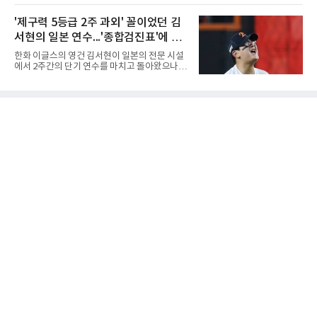
하기 어렵다.하지만 중요한 것은 숫자가 아니라
하부고는 5일 충북 제천실내체육관에서 열린 대
환경이다. 한국의 여름은 달라지고 있다. 과거와
회 남자 18세 이하부 준결승에서 남성고를 세트
'제구력 5등급 2주 과외' 꼴이었던 김
비교하기 어려울 정도로 폭염이 길어지고 강해
스코어 3-1(25-17, 17-25, 25-21, 25-17)로 꺾
지고 있다. 여기에 장마, 이
서현의 일본 연수...'종합검진표'에 불
고 결승행 티켓을 따냈다. 인하부고는 높은 공격
성공률을 앞세워 경기 주도권을 잡으며 승리를
과
한화 이글스의 영건 김서현이 일본의 전문 시설
거뒀다.수성고도 준결승에서 속초고를 상대로
에서 2주간의 단기 연수를 마치고 돌아왔으나,
안정된 조직력을 바탕으로 3-1(25-23, 25-16,
실전 마운드에서 여전히 극심한 제구 난조를 노
22-25, 25-19) 승리를 거두며 결승에 합류했다.
출하며 야구 팬들과 전문가들 사이에 씁쓸한 뒷
치열한 승부 속에서도 공수 균형을 유지한 수성
맛을 남기고 있다.출국 당시만 해도 선수의 고질
고는 인하부고와 우승을 다툴 기회를 잡았다.여
적인 제구 문제를 해결할 특효약이 될 것처럼 포
자 18세 이하부에서는 중앙여고
장되었던 이번 연수는, 뚜껑을 열어보니 '제구력
5등급에게 2주짜리 족집게 과외를 붙여 1등급을
기대한 꼴'이었다는 냉정한 평가를 피하기 어렵
게 됐다.야구에서 투수의 제구력은 오랜 시간 투
구폼을 반복하며 몸에 새겨진 일종의 근육 기억
과 밸런스의 산물이다. 릴리스 포인트의 미세한
오차나 하체 활용의 불균형은 수백, 수천 번의
교정 훈련과 실전 피드