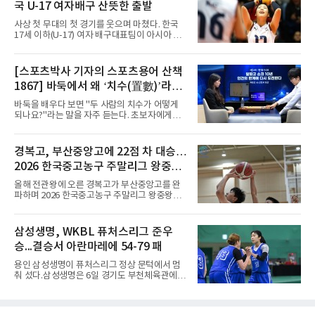
국 U-17 여자배구 산뜻한 출발
2021년이다. V리그 흥국생명 소속이던 당시 중
학교 시절 학교 폭력을 행사했다는 폭로가 나오
사상 첫 무대의 첫 경기를 웃으며 마쳤다. 한국
면서 한국 배구계를 등졌다.이재영의 해외 여정
17세 이하(U-17) 여자 배구대표팀이 아시아 챔
은 순탄치 않았다. 2021년 말 그리스 PAOK 테
피언 자격으로 처음 나선 세계선수권에서 데뷔
살로키니에 입단했으나 무릎 부상으로 몇 경기
전을 승리로 장식했다.이승여 감독이 이끄는 한
뛰지 못했고, 긴 공백 끝에 지난해 7월 일본 SV
국은 7일(한국시간) 칠레 로스 안데스의 리세오
[스포츠박사 기자의 스포츠용어 산책
리그 빅토리아 히메지에 합류했다가 지난 5월
믹스토 체육관에서 열린 2026 국제배구연맹
팀을 떠났다.이다영은 더 많은 무대를
1867] 바둑에서 왜 ‘치수(置數)’라고
(FIVB) U-17 여자 세계선수권대회 조별리그 D조
1차전에서 푸에르토리코를 3-1(25-10 25-23
말할까
바둑을 배우다 보면 "두 사람의 치수가 어떻게
19-25 26-24)로 이겼다.승리의 중심에는 '리틀
되나요?"라는 말을 자주 듣는다. 초보자에게는
김연경'으로 불리는 아웃사이드 히터 손서연(선
다소 낯선 표현이다. ‘치수(置數)’는 한자어로
명여고)이 있었다. 그는 공격 24점에 블로킹과
'둘 치(置)'와 '셀 수(數)'를 쓴다. '돌을 놓는 수'라
서브 각 2점을 더해 양 팀 최다인 28점을 몰아쳤
는 의미이다. 두 사람이 대등하게 승부할 수 있도
경복고, 부산중앙고에 22점 차 대승…
다. 장수인이 11점, 최민주가 8점, 어민서가 7점
록 약한 쪽에게 미리 흑돌을 놓아주는 개수를 가
으로 힘을 보탰다.승점 3을 챙긴 한
2026 한국중고농구 주말리그 왕중왕
리킨다. 오늘날의 접바둑에서 말하는 '두 점', '세
점'이 바로 치수다. (본 코너 1844회 ‘왜 '접바
전 첫 승 신고
올해 전관왕에 오른 경복고가 부산중앙고를 완
둑'이라 말할까’ 참조)일본어에서도 같은 한자를
파하며 2026 한국중고농구 주말리그 왕중왕전
사용한다. 일본에서는 ‘置き石(오키이시, 놓는
첫 경기를 승리로 장식했다.경복고는 6일 전남
돌)’ 또는 ‘手合割(테아이와리, 대국 조건)’이라
해남 우슬체육관에서 열린 대회 남고부 예선리
는 표현을 많이 쓰지만, ‘置数(ちすう, 치스
그 H조 1차전에서 부산중앙고를 98-76으로 제
삼성생명, WKBL 퓨처스리그 준우
우)’라는 용례도 문헌에서 확인된다. 다만 현대
압했다. 박지오가 26점, 김호원이 22점, 정우진
일본
승...결승서 아란마레에 54-79 패
이 19점을 올리는 등 삼각편대의 고른 활약이 승
리를 이끌었다.경복고는 경기 초반부터 박지오
용인 삼성생명이 퓨처스리그 정상 문턱에서 멈
와 김호원의 내·외곽포가 고르게 터지며 주도권
춰 섰다.삼성생명은 6일 경기도 부천체육관에서
을 잡았다. 전반을 40-34로 앞선 경복고는 후반
열린 2026 티켓링크 WKBL 퓨처스리그 결승에
들어 높은 야투 성공률을 앞세워 점수 차를 더욱
서 일본여자프로농구 2부 리그 아란마레에 54-
벌렸고, 결국 22점 차 완승으로 경기를 마무리했
79로 졌다. 이다연이 14점을 넣었으나 20점 9리
다.B조에서는 용산고가 안양고를 98-71로 꺾고