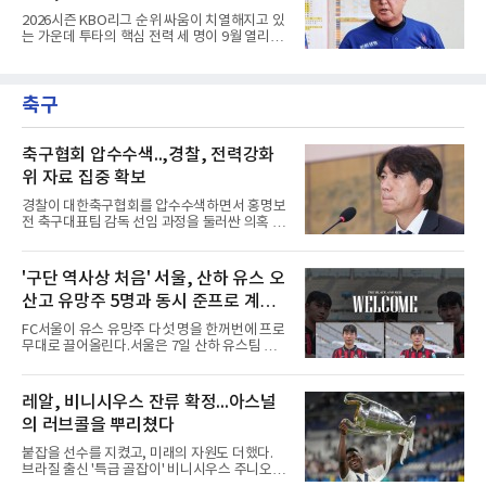
발단은 전날 경기였다. 미국 워싱턴주 시애틀 T
다?
2026시즌 KBO리그 순위 싸움이 치열해지고 있
모바일 파크에서 열린 디트로이트 타이거스전 8
는 가운데 투타의 핵심 전력 세 명이 9월 열리는
회초, 2사 후 등판한 스파이어가 글라이버 토레
아시안게임 차출로 동시에 이탈하게 되면서, 한
스에게 155㎞ 강속구를 던져 허벅지를 맞혔다.
화 이글스에 거센 폭풍우가 강타할 것으로 보인
앞서 시애틀 선발 브라이언 우의 공에 세 차례나
다.이번 아시안게임 한국 야구대표팀에 타선의
맞았던 디트로이트 선수들은 분을 참지 못하고
축구
중심인 거포 노시환과 문현빈이 승선한 데 이어,
그라운드로 뛰쳐나왔다.심판
대만 야구협회의 최종 엔트리 발표를 통해 아시
아 쿼터 최고의 히트작이자 선발진의 중추인 좌
완 에이스 왕옌청까지 차출이 확정되었다. 팀 공
축구협회 압수수색..,경찰, 전력강화
격의 핵과 마운드의 핵심 자원들이 단 한꺼번에
위 자료 집중 확보
이탈하는 초유의 사태가 벌어진 것이다.문제는
이들의 공백이 발생하는 시점이다. 9월은 정규
경찰이 대한축구협회를 압수수색하면서 홍명보
리그의 최종 순위와 포스트시즌 진출 팀이 판가
전 축구대표팀 감독 선임 과정을 둘러싼 의혹 규
름 나는 가장 잔인하고도 중
명에 속도가 붙었다.월드컵 조별리그 탈락 이후
비판이 홍 전 감독에게 집중됐지만 경찰의 시선
은 다른 곳을 향한다. 성적 부진과 별개로 선임
'구단 역사상 처음' 서울, 산하 유스 오
과정에 부당함이 있었는지가 수사의 본류다.7일
산고 유망주 5명과 동시 준프로 계
연합뉴스 취재를 종합하면 서울경찰청 광역수사
단 금융범죄수사대는 전날 축구협회 사무실 등
약...ACL2 겨냥
FC서울이 유스 유망주 다섯 명을 한꺼번에 프로
을 압수수색해 감독 선임 관련 자료를 다수 확보
무대로 끌어올린다.서울은 7일 산하 유스팀 서
했다. 특히 감독 후보를 검토해 이사회에 추천하
울 오산고 소속 선수 5명과 준프로 계약을 맺었
는 전력강화위원회가 생성한 자료를 집중적으로
다고 밝혔다. 한 번에 다섯 명과 계약한 것은 구
확보한 것으로 알려졌다.경찰은 협회가 홍 전 감
단 역사상 처음으로, 3학년 김강준·신지섭·이서
레알, 비니시우스 잔류 확정...아스널
독을 1순위 후보로 정하고 검증한 과정, 이사회
현·정현웅과 2학년 정하원이 대상이다.오산고의
의 최종 승인 경위를 살
의 러브콜을 뿌리쳤다
성적이 배경이 됐다. 올 시즌 백운기 전국 고등학
교 축구대회와 코리아풋볼파크 U-18 챔피언스
붙잡을 선수를 지켰고, 미래의 자원도 더했다.
컵, K리그 U-17 챔피언십을 잇달아 제패했다.시
브라질 출신 '특급 골잡이' 비니시우스 주니오르
기도 맞물렸다. 서울은 9월 시작하는 아시아축