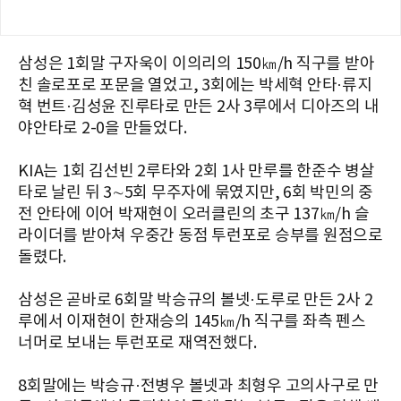
삼성은 1회말 구자욱이 이의리의 150㎞/h 직구를 받아
친 솔로포로 포문을 열었고, 3회에는 박세혁 안타·류지
혁 번트·김성윤 진루타로 만든 2사 3루에서 디아즈의 내
야안타로 2-0을 만들었다.
KIA는 1회 김선빈 2루타와 2회 1사 만루를 한준수 병살
타로 날린 뒤 3∼5회 무주자에 묶였지만, 6회 박민의 중
전 안타에 이어 박재현이 오러클린의 초구 137㎞/h 슬
라이더를 받아쳐 우중간 동점 투런포로 승부를 원점으로
돌렸다.
삼성은 곧바로 6회말 박승규의 볼넷·도루로 만든 2사 2
루에서 이재현이 한재승의 145㎞/h 직구를 좌측 펜스
너머로 보내는 투런포로 재역전했다.
8회말에는 박승규·전병우 볼넷과 최형우 고의사구로 만