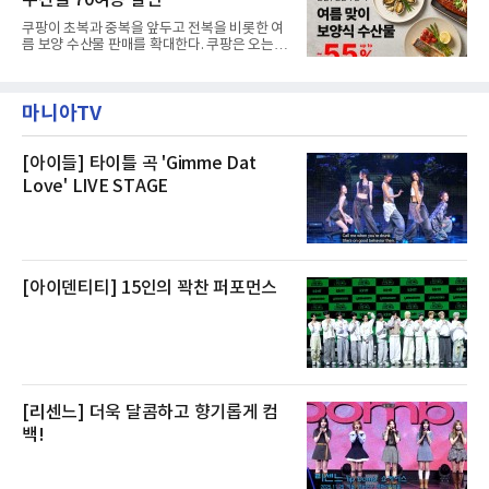
수산물 70여종 할인
온전한 휴식을 원하는 고객들에게 특별한 경험
을 제공한다”고 밝혔다.패키지는 디럭스와 이그
쿠팡이 초복과 중복을 앞두고 전복을 비롯한 여
제큐티브 두 가지 타입으로 구성된다. 디럭스 패
름 보양 수산물 판매를 확대한다. 쿠팡은 오는
키지는 객실 1박(룸 온리)으로 심플한 호캉스를
20일까지 전복, 문어, 낙지, 장어 등 70여종의 수
즐길 수 있으며, 이그제큐티브 패키지는 객실 1
산물을 할인 판매한다고 8일 밝혔다.이번 행사
박과 함께 클럽 앰배서더 라운지 2인 이용, 웰니
에는 국내산 활전복과 문어, 낙지, 장어, 생물새
스 센터 사우나 2인 이용 혜택이 포함된다.특히
마니아TV
우 등이 포함됐다. 쿠팡은 올해 큰 크기의 전복
클럽 앰배서더 라운지
생산량이 늘어난 점을 반영해 주요 산지 상품을
로켓프레시 새벽배송으로 선보인다고 설명했다.
전복은 산지에서 채취한 뒤 전국으로 직송되는
[아이들] 타이틀 곡 'Gimme Dat
방식으로 운영된다. 신선도가 중요한 상품인 만
Love' LIVE STAGE
큼 이르면 다음 날 오전 배송이 가능하도록 물류
망을 활용하고 있다.쿠팡의 전복 매입량도 늘고
있다. 쿠팡에 따르면 전복 매입량은 2020년 30
톤 미만에서 2022년 140톤
[아이덴티티] 15인의 꽉찬 퍼포먼스
[리센느] 더욱 달콤하고 향기롭게 컴
백!