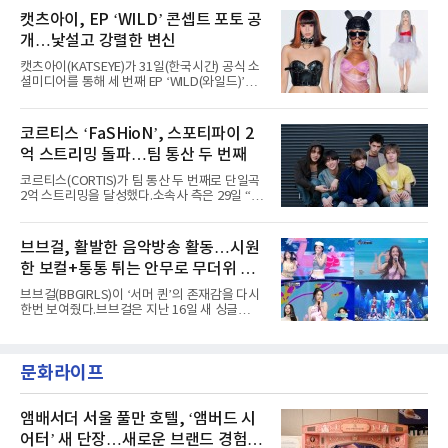
루자 시카고’에는 에스파 외에도 제니, 아이들,
공연 무대에 오르며 실전 경험을 쌓아왔다.이들
캣츠아이, EP ‘WILD’ 콘셉트 포토 공
코르티스 등 K팝 스타들이 출연진 명단에 이름
은 소속사 패밀리 콘서트를 비롯해 '뷰티풀 민트
을 올렸다.이날 에스파는
개…낯설고 강렬한 변신
라이프 2025', '2025 부산국제록페스티벌' 등 대
형 무대에 잇달아 출연해 당찬 에너지와 풋풋한
캣츠아이(KATSEYE)가 31일(한국시간) 공식 소
매력으로 음악팬들의 눈도장을 찍었다.이후
셜미디어를 통해 세 번째 EP ‘WILD(와일드)’의
AxMxP는 '카운트다운 판타지 2025-2026',
콘셉트 포토와 트랙리스트를 공개했다.‘Wild
'PEAKBOX 2025 vol.2 : 사랑·청춘·행복', '2025
heart(와일드 하트)’라는 제목이 붙은 콘셉트 포
Someday Christmas - 부산' 등 무대를 통해 안
토에는 멤버들의 본능적이고 야성적인 면모가
코르티스 ‘FaSHioN’, 스포티파이 2
정적인 실력을 입증했고, 올해 '2026 어썸뮤직
강렬하게 담겼다. 짙은 아이섀도와 푸른빛·금빛·
페스티벌', '뷰티풀 민트 라이프 2026', '2026
억 스트리밍 돌파…팀 통산 두 번째
붉은빛의 컬러 렌즈가 비현실적인 분위기를 자
아내고, 여러 원색이 불규칙하게 뒤섞인 멀티컬
코르티스(CORTIS)가 팀 통산 두 번째로 단일곡
러 헤어와 과감한 블루·블랙 립 메이크업이 낯설
2억 스트리밍을 달성했다.소속사 측은 29일 “코
고도 매혹적인 비주얼을 완성했다.스타일링 역
르티스의 데뷔 앨범 수록곡 ‘FaSHioN’이 글로
시 파격적이다. 스터드와 망사, 코르셋, 풍성한
벌 오디오·음원 스트리밍 플랫폼 스포티파이에
레이스 등 언뜻 어울리지 않을 듯한 소재와 실루
서 27일 자로 누적 재생 수 2억 회를 돌파했
브브걸, 활발한 음악방송 활동…시원
엣을 거침없이 결합했다. 멤버들은 각기 다른 개
다”고 밝혔다.곡이 발표된 지 약 10개월 만이다.
성을 살린 스타일링을 선
한 보컬+통통 튀는 안무로 무더위 사
팀의 첫 번째 2억 스트리밍 곡은 동일 음반에 수
록된 ‘GO!’다. 이 노래는 공개 약 9개월 만인 지
냥
브브걸(BBGIRLS)이 ‘서머 퀸’의 존재감을 다시
난달 26일 자에 2억 고지를 밟았다. 이는 최근 5
한번 보여줬다.브브걸은 지난 16일 새 싱글
년 내 데뷔한 보이그룹의 곡 중 최단기 2억 달성
'BODY WAVE'(바디 웨이브)를 발매하고 각종 음
이며 ‘FaSHioN’이 그 다음이다.코르티스는 평
악방송에 출연했다.브브걸은 컴백 이후 Mnet
소 관심이 많은 ‘패션’을 소재로 곡을 공동 창작
'엠카운트다운'을 시작으로 KBS2 '뮤직뱅크',
했다. “내 티, 5 bucks 바지는, 만원” 등 멤버들
문화라이프
MBC '쇼! 음악중심', SBS '인기가요' 등 주요 음
의 라이프 스타일
악방송 무대에 올라 화려한 퍼포먼스를 펼쳤다.
시원한 에너지와 안정적인 라이브, 통통 튀는 매
력을 앞세워 매 무대 색다른 볼거리를 선사했다.
앰배서더 서울 풀만 호텔, ‘앰버드 시
특히 화사한 파스텔 톤의 비치웨어부터 청량한
어터’ 새 단장…새로운 브랜드 경험 선
마린룩, 햇살 아래 반짝이는 물결을 연상시키는