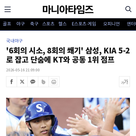
골프
야구
축구
스포츠
헬스
E스포츠·게임
오피니언
엔터
국내야구
'6회의 시소, 8회의 쐐기' 삼성, KIA 5-2
로 잡고 단숨에 KT와 공동 1위 점프
2026-05-16 21:09:00