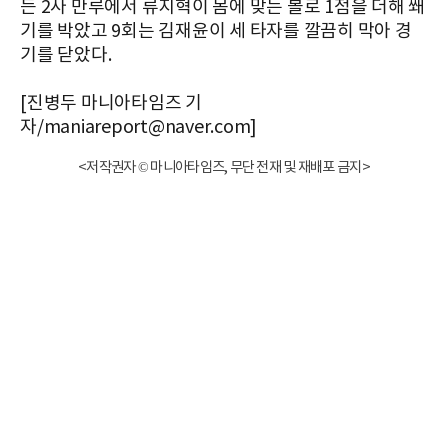
든 2사 만루에서 류지혁이 몸에 맞는 볼로 1점을 더해 쐐
기를 박았고 9회는 김재윤이 세 타자를 깔끔히 막아 경
기를 닫았다.
[진병두 마니아타임즈 기
자/maniareport@naver.com]
<저작권자 © 마니아타임즈, 무단 전재 및 재배포 금지>