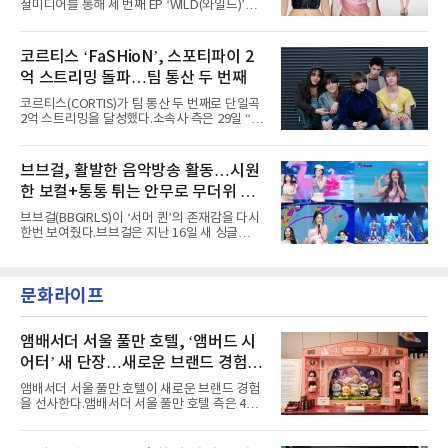
셜미디어를 통해 세 번째 EP ‘WILD(와일드)’의
AxMxP는 '카운트다운 판타지 2025-2026',
콘셉트 포토와 트랙리스트를 공개했다.‘Wild
'PEAKBOX 2025 vol.2 : 사랑·청춘·행복', '2025
heart(와일드 하트)’라는 제목이 붙은 콘셉트 포
Someday Christmas - 부산' 등 무대를 통해 안
토에는 멤버들의 본능적이고 야성적인 면모가
코르티스 ‘FaSHioN’, 스포티파이 2
정적인 실력을 입증했고, 올해 '2026 어썸뮤직
강렬하게 담겼다. 짙은 아이섀도와 푸른빛·금빛·
페스티벌', '뷰티풀 민트 라이프 2026', '2026
억 스트리밍 돌파…팀 통산 두 번째
붉은빛의 컬러 렌즈가 비현실적인 분위기를 자
아내고, 여러 원색이 불규칙하게 뒤섞인 멀티컬
코르티스(CORTIS)가 팀 통산 두 번째로 단일곡
러 헤어와 과감한 블루·블랙 립 메이크업이 낯설
2억 스트리밍을 달성했다.소속사 측은 29일 “코
고도 매혹적인 비주얼을 완성했다.스타일링 역
르티스의 데뷔 앨범 수록곡 ‘FaSHioN’이 글로
시 파격적이다. 스터드와 망사, 코르셋, 풍성한
벌 오디오·음원 스트리밍 플랫폼 스포티파이에
레이스 등 언뜻 어울리지 않을 듯한 소재와 실루
서 27일 자로 누적 재생 수 2억 회를 돌파했
브브걸, 활발한 음악방송 활동…시원
엣을 거침없이 결합했다. 멤버들은 각기 다른 개
다”고 밝혔다.곡이 발표된 지 약 10개월 만이다.
성을 살린 스타일링을 선
한 보컬+통통 튀는 안무로 무더위 사
팀의 첫 번째 2억 스트리밍 곡은 동일 음반에 수
록된 ‘GO!’다. 이 노래는 공개 약 9개월 만인 지
냥
브브걸(BBGIRLS)이 ‘서머 퀸’의 존재감을 다시
난달 26일 자에 2억 고지를 밟았다. 이는 최근 5
한번 보여줬다.브브걸은 지난 16일 새 싱글
년 내 데뷔한 보이그룹의 곡 중 최단기 2억 달성
'BODY WAVE'(바디 웨이브)를 발매하고 각종 음
이며 ‘FaSHioN’이 그 다음이다.코르티스는 평
악방송에 출연했다.브브걸은 컴백 이후 Mnet
소 관심이 많은 ‘패션’을 소재로 곡을 공동 창작
'엠카운트다운'을 시작으로 KBS2 '뮤직뱅크',
했다. “내 티, 5 bucks 바지는, 만원” 등 멤버들
문화라이프
MBC '쇼! 음악중심', SBS '인기가요' 등 주요 음
의 라이프 스타일
악방송 무대에 올라 화려한 퍼포먼스를 펼쳤다.
시원한 에너지와 안정적인 라이브, 통통 튀는 매
력을 앞세워 매 무대 색다른 볼거리를 선사했다.
앰배서더 서울 풀만 호텔, ‘앰버드 시
특히 화사한 파스텔 톤의 비치웨어부터 청량한
어터’ 새 단장…새로운 브랜드 경험 선
마린룩, 햇살 아래 반짝이는 물결을 연상시키는
사
스커트, 강렬한 붉은 계열의 스타일링까지 각기
앰배서더 서울 풀만 호텔이 새로운 브랜드 경험
다른 매력을 선보였다. 브브걸은 다채로운 여름
을 선사한다.앰배서더 서울 풀만 호텔 측은 4일
패션을 완벽하게 소화하며 보
“호텔 공식 마스코트 앰버드(Ambird)의 새로운
이야기를 담은 인형 극장 콘셉트의 공간 ‘앰버드