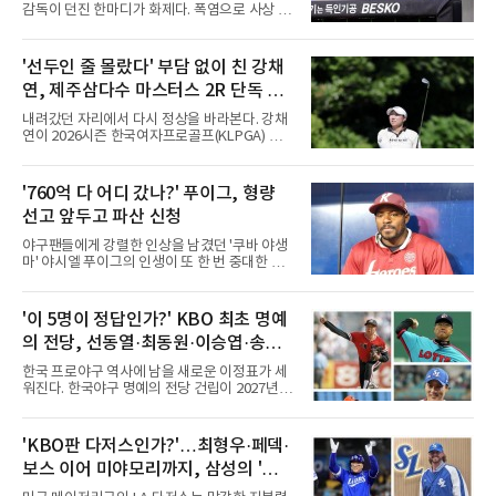
감독이 던진 한마디가 화제다. 폭염으로 사상 초
유의 이틀 연속 전 경기 취소가 결정된 날, 김 감
독은 단순히 더위를 이야기하지 않았다. 우천,
폭염, 부상 등 변수가 늘어나는 현실에서 현재
'선두인 줄 몰랐다' 부담 없이 친 강채
팀당 144경기 체제가 과연 지속 가능한지 질문
연, 제주삼다수 마스터스 2R 단독 선
을 던졌다.물론 144경기가 세계적으로 특별히
많은 숫자는 아니다. 메이저리그는 팀당 162경
두
내려갔던 자리에서 다시 정상을 바라본다. 강채
기, 일본프로야구도 143~144경기를 치른다. 숫
연이 2026시즌 한국여자프로골프(KLPGA) 투어
자만 놓고 보면 KBO가 유난히 혹사 구조라고 말
하반기 첫 대회 제주삼다수 마스터스(총상금 10
하기 어렵다.하지만 중요한 것은 숫자가 아니라
억 원, 우승상금 1억8000만 원) 2라운드에서 단
환경이다. 한국의 여름은 달라지고 있다. 과거와
독 선두로 도약했다.강채연은 7일 제주도 서귀
'760억 다 어디 갔나?' 푸이그, 형량
비교하기 어려울 정도로 폭염이 길어지고 강해
포의 테디밸리 골프앤리조트(파72)에서 열린 2
지고 있다. 여기에 장마, 이
선고 앞두고 파산 신청
라운드에서 버디 5개와 보기 1개를 묶어 4언더
파 68타를 쳤다. 중간합계 9언더파 135타로 전
야구팬들에게 강렬한 인상을 남겼던 '쿠바 야생
날 공동 4위에서 선두로 올라섰다. 공동 2위 그
마' 야시엘 푸이그의 인생이 또 한 번 중대한 갈
룹(8언더파 136타)과는 한 타 차다.이 대회는 그
림길에 섰다. 메이저리그와 한국 프로야구에서
에게 특별하다. 2023년 정규투어에 데뷔한 강채
거액을 벌었던 푸이그가 연방 사건 선고를 앞두
연은 2024년 8월 이 대회에서 공동 2위로 주목
고 파산보호를 신청했다.푸이그는 최근 미국 플
'이 5명이 정답인가?' KBO 최초 명예
받았으나, 지난해 상금순위 75위에 그쳐 시드순
로리다 파산 법원에 챕터11 파산보호 신청을 냈
위전으로 밀렸고 본선에서도 78위에
의 전당, 선동열·최동원·이승엽·송진
다. 챕터11은 기업이나 개인이 채권자들과 협의
를 통해 재정 구조를 재편할 수 있도록 돕는 제도
우·김응용을 둘러싼 논쟁
한국 프로야구 역사에 남을 새로운 이정표가 세
다.미 매체들에 따르면 푸이그의 자산 규모는
워진다. 한국야구 명예의 전당 건립이 2027년으
1000만~5000만 달러(약 146억~730억 원), 부
로 다가오면서 이제 야구계의 관심은 하나의 질
채는 100만~1000만 달러(약 14억~146억 원) 수
문으로 향하고 있다. "누가 한국 야구 최초의 명
준으로 신고됐다. 다만 법원은 채권자 목록과 자
예의 전당 헌액자가 될 것인가?"현재 가장 많이
'KBO판 다저스인가?'…최형우·페덱·
산 내역 등 일부 필수 자료가 빠졌다며 서류 미비
거론되는 후보군은 선동열, 최동원, 이승엽, 송
를 지적했다.관심이 쏠리는 이
보스 이어 미야모리까지, 삼성의 '스펙
진우, 그리고 김응용 감독이다. 한국 야구의 시
대별 상징성과 업적을 고려하면 충분히 설득력
만렙' 승부수