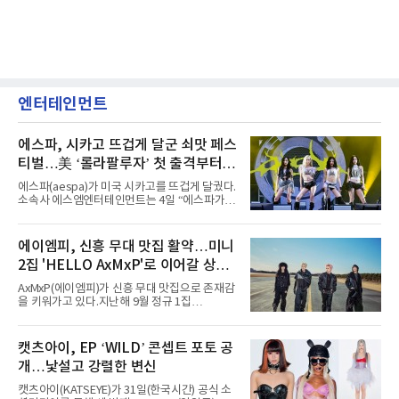
엔터테인먼트
에스파, 시카고 뜨겁게 달군 쇠맛 페스
티벌…美 ‘롤라팔루자’ 첫 출격부터
증명한 존재감
에스파(aespa)가 미국 시카고를 뜨겁게 달궜다.
소속사 에스엠엔터테인먼트는 4일 “에스파가
지난 2일(현지 시간) 미국 시카고 그랜트 파크에
서 열린 ‘롤라팔루자 시카고’(Lollapalooza
Chicago)의 알리안츠 스테이지에 올랐다”며
에이엠피, 신흥 무대 맛집 활약…미니
“총 14곡으로 구성된 세트리스트를 선사, 데뷔 7
2집 'HELLO AxMxP'로 이어갈 상승
년 차다운 노련한 무대 매너와 파워풀한 에너지
로 현장의 분위기를 압도했다”고 밝혔다.1991
세
AxMxP(에이엠피)가 신흥 무대 맛집으로 존재감
년 시작된 ‘롤라팔루자’는 8개 스테이지, 170여
을 키워가고 있다.지난해 9월 정규 1집
팀의 아티스트와 40만 명 이상의 관객이 운집하
'AxMxP'를 발매하며 가요계에 정식 출격한
는 북미 최대 규모의 페스티벌이다.올해 ‘롤라팔
AxMxP는 데뷔 전부터 버스킹과 각종 페스티벌,
루자 시카고’에는 에스파 외에도 제니, 아이들,
공연 무대에 오르며 실전 경험을 쌓아왔다.이들
캣츠아이, EP ‘WILD’ 콘셉트 포토 공
코르티스 등 K팝 스타들이 출연진 명단에 이름
은 소속사 패밀리 콘서트를 비롯해 '뷰티풀 민트
을 올렸다.이날 에스파는
개…낯설고 강렬한 변신
라이프 2025', '2025 부산국제록페스티벌' 등 대
형 무대에 잇달아 출연해 당찬 에너지와 풋풋한
캣츠아이(KATSEYE)가 31일(한국시간) 공식 소
매력으로 음악팬들의 눈도장을 찍었다.이후