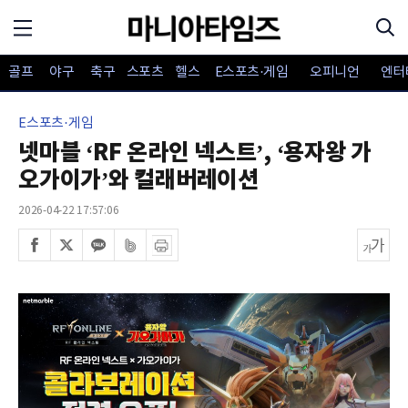
골프
야구
축구
스포츠
헬스
E스포츠·게임
오피니언
엔터
E스포츠·게임
넷마블 ‘RF 온라인 넥스트’, ‘용자왕 가
오가이가’와 컬래버레이션
2026-04-22 17:57:06