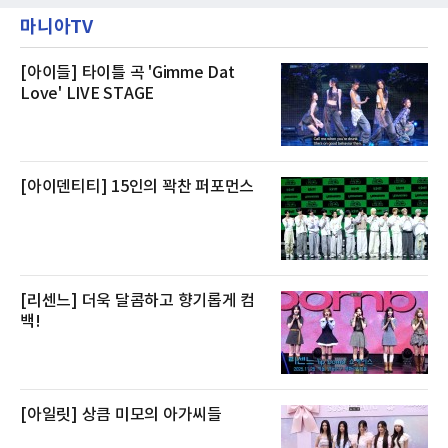
박과 함께 클럽 앰배서더 라운지 2인 이용, 웰니
에는 국내산 활전복과 문어, 낙지, 장어, 생물새
스 센터 사우나 2인 이용 혜택이 포함된다.특히
마니아TV
우 등이 포함됐다. 쿠팡은 올해 큰 크기의 전복
클럽 앰배서더 라운지
생산량이 늘어난 점을 반영해 주요 산지 상품을
로켓프레시 새벽배송으로 선보인다고 설명했다.
전복은 산지에서 채취한 뒤 전국으로 직송되는
[아이들] 타이틀 곡 'Gimme Dat
방식으로 운영된다. 신선도가 중요한 상품인 만
Love' LIVE STAGE
큼 이르면 다음 날 오전 배송이 가능하도록 물류
망을 활용하고 있다.쿠팡의 전복 매입량도 늘고
있다. 쿠팡에 따르면 전복 매입량은 2020년 30
톤 미만에서 2022년 140톤
[아이덴티티] 15인의 꽉찬 퍼포먼스
[리센느] 더욱 달콤하고 향기롭게 컴
백!
[아일릿] 상큼 미모의 아가씨들