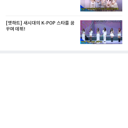
[앳하트] 새시대의 K-POP 스타를 꿈
꾸며 데뷔!