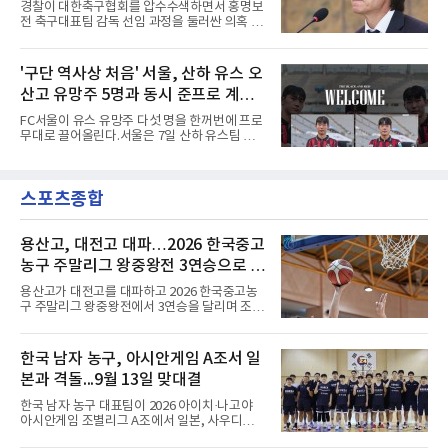
경찰이 대한축구협회를 압수수색하면서 홍명보
며 골 그물을 흔들었다.흐름은 좋았다. 제주전에
전 축구대표팀 감독 선임 과정을 둘러싼 의혹 규
서 주장 완장을 차고 30여 분을 소화했던 그는
명에 속도가 붙었다.월드컵 조별리그 탈락 이후
이날도 선발로 나서 요나탄 타와 중앙 수비진에
비판이 홍 전 감독에게 집중됐지만 경찰의 시선
서 호흡을 맞췄고, 후반 18분까지 뛰고 이토 히
은 다른 곳을 향한다. 성적 부진과 별개로 선임
'구단 역사상 처음' 서울, 산하 유스 오
로키로 교체됐다.분데스리가 최다 우승팀(35회)
과정에 부당함이 있었는지가 수사의 본류다.7일
뮌헨은 프리시즌 아시아
산고 유망주 5명과 동시 준프로 계
연합뉴스 취재를 종합하면 서울경찰청 광역수사
단 금융범죄수사대는 전날 축구협회 사무실 등
약...ACL2 겨냥
FC서울이 유스 유망주 다섯 명을 한꺼번에 프로
을 압수수색해 감독 선임 관련 자료를 다수 확보
무대로 끌어올린다.서울은 7일 산하 유스팀 서
했다. 특히 감독 후보를 검토해 이사회에 추천하
울 오산고 소속 선수 5명과 준프로 계약을 맺었
는 전력강화위원회가 생성한 자료를 집중적으로
다고 밝혔다. 한 번에 다섯 명과 계약한 것은 구
확보한 것으로 알려졌다.경찰은 협회가 홍 전 감
단 역사상 처음으로, 3학년 김강준·신지섭·이서
독을 1순위 후보로 정하고 검증한 과정, 이사회
스포츠종합
현·정현웅과 2학년 정하원이 대상이다.오산고의
의 최종 승인 경위를 살
성적이 배경이 됐다. 올 시즌 백운기 전국 고등학
교 축구대회와 코리아풋볼파크 U-18 챔피언스
컵, K리그 U-17 챔피언십을 잇달아 제패했다.시
용산고, 대전고 대파…2026 한국중고
기도 맞물렸다. 서울은 9월 시작하는 아시아축
농구 주말리그 왕중왕전 3연승으로 조
구연맹(AFC) 챔피언스리그2(ACL2)를 앞두고 선
1위 16강 진출
수단 깊이를 더하는 동시에 유스 출신에게 국제
용산고가 대전고를 대파하고 2026 한국중고농
무대 경험을 주려 했다.면면도 다양하다. 측면 공
구 주말리그 왕중왕전에서 3연승을 달리며 조 1
격수 정현웅은 돌파력이
위로 16강에 진출했다.용산고는 8일 전남 해남
우슬체육관에서 열린 대회 남고부 B조 예선 3차
전에서 대전고를 상대로 주전 선수들의 고른 활
한국 남자 농구, 아시안게임 A조서 일
약을 앞세워 108-33으로 대승을 거뒀다.용산고
본과 격돌...9월 13일 맞대결
는 배대범이 22점, 김민기가 19점, 이승민이 13
점을 올리며 공격을 이끌었다. 경기 초반부터 주
한국 남자 농구 대표팀이 2026 아이치·나고야
도권을 잡은 용산고는 일찌감치 승기를 굳히며
아시안게임 조별리그 A조에서 일본, 사우디아라
대전고에 큰 점수 차 승리를 거뒀다.이로써 용산
비아, 인도네시아와 경쟁한다.대회 조직위원회
고는 예선 3경기를 모두 승리하며 B조 1위로 16