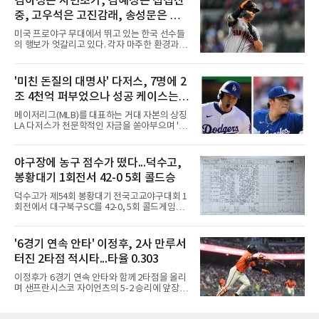
김하성은 사면초가, 김혜성은 첩첩산
경기를 치르느냐'가 아니라 '어떤 수준의 경기를
중, 고우석은 고진감래, 송성문은 무
보여주느냐'를 고민해야 할 시점이다. 그런데 경
기 수를 줄이면 선수들의 연봉도 깎아야 하냐는
난지경... 이정후는?
미국 프로야구 무대에서 뛰고 있는 한국 선수들
얘기가 나온다. 과연 프로야구 선수의 가치를 경
의 행보가 엇갈리고 있다. 각자 마주한 환경과 현
기 수로만 계산하는 것이 맞을까?선수들의 연봉
실은 판이하지만, 그라운드 위에서 살아남기 위
은 단순히 출전 경기 숫자에 대한 대가가 아니다.
한 이들의 사투는 저마다의 방식으로 치열하게
선수 개인의 기량, 팀 내 가치, 리그 흥행 기여도,
전개되는 중이다. 태평양 건너에서 써 내려가고
'미친 돈질의 대명사' 다저스, 7명에 2
그리고 대체 불가능한 경쟁력에 대한 평가다.
있는 다섯 선수의 성적표와 현재 처지를 사자성
144경기를 치른다고
조 4천억 퍼부었으나 성공 케이스는
어로 진단해 본다.김하성은 사면초가에 직면했
다. 잇따른 부상과 이로 인한 긴 공백기는 선수
오타니와 야마모토뿐
메이저리그(MLB)를 대표하는 거대 자본의 상징
개인에게 치명적인 타격이었다. 여기에 FA 계약
LA 다저스가 천문학적인 자금을 쏟아부으며 '스
을 앞둔 시점에서 터져 나온 부진까지 겹치며,
타 군단' 구축에 나섰으나, 그 성적표는 투자 규
그를 둘러싼 주변 상황은 사방이 막힌 장벽처럼
모에 턱없이 못 미치는 초라한 수준에 머물고 있
숨을 조여오고 있다. 빅리그 잔류와 가치 증명을
다. 막대한 페이롤을 무기로 리그 전체의 판도를
야구장에 농구 점수가 떴다...덕수고,
동시에 이뤄내야 하는 그의 앞길에는 그 어느 때
뒤흔들겠다는 전략이었지만, 실상은 뼈아픈 부
보다 차갑고 무거운 시
봉황대기 1회전서 42-0 5회 콜드승
작용만 떠안은 모양새다.다저스가 최근 몇 년간
영입한 주요 슈퍼스타 7명의 계약 총액은 무려
덕수고가 제54회 봉황대기 전국고교야구대회 1
17억 2,300만 달러에 달한다. 현재 환율을 기준
회전에서 대구북구SC를 42-0, 5회 콜드게임으
으로 환산하면 약 2조 4200억원이라는 경악스
로 꺾었다.8일 서울 광진구 구의구장에서 열린
러운 금액이다. 오직 자본의 힘만으로 메이저리
경기에서 덕수고는 1회 5점, 2회 3점, 3회 10점
그를 정복하겠다는 프런트의 의지가 얼마나 거
으로 18-0을 만든 뒤 4회 21점, 5회 3점을 보탰
'6경기 연속 안타' 이정후, 2사 만루서
대했는지를 보여주는 대목이다.그러나 이 엄청
다. 팀 안타 34개, 볼넷 12개를 기록했다.7번 타
난 투자의 승수 효과는 기대에
터진 2타점 적시타...타율 0.303
자 유격수 홍주용은 4회 홈런 2개를 포함해 6타
수 6안타 3타점 4득점을 올렸고, 조원빈은 6타
이정후가 6경기 연속 안타와 함께 2타점을 올리
수 6안타 5타점, 박종혁은 5타수 5안타 3타점을
며 샌프란시스코 자이언츠의 5-2 승리에 앞장섰
남겼다. 선발 최희성은 5이닝 2피안타 무사사구
다.이정후는 8일(한국시간) 미국 샌프란시스코
무실점에 삼진 12개를 곁들였다. 대구북구SC 세
오라클파크에서 열린 2026 MLB 디트로이트 타
번째 투수 이현준은 1이닝 동안 홈런 3개 포함