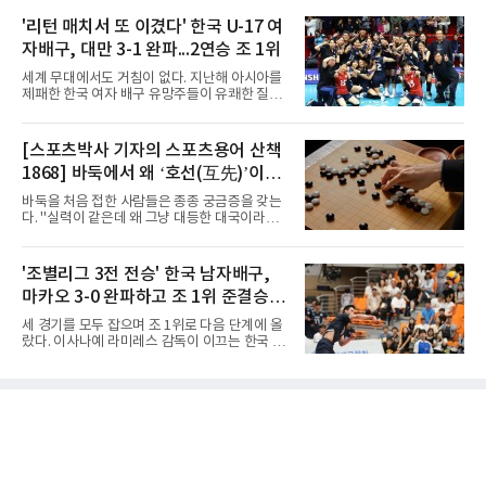
가 8일 발표한 일정에 따르면 한국은 9월 10일
강에 진출했다. 용산고는 16강에서 배재고와 맞
사우디, 11일 인도네시아, 13일 일본과 차례로
'리턴 매치서 또 이겼다' 한국 U-17 여
붙는다.C조에서는 양정고가 충주고를 82-35로
맞붙는다. FIBA 랭킹은 일본 22위, 한국 57위, 사
크게 꺾고 16강 진출을 확정했다
자배구, 대만 3-1 완파...2연승 조 1위
우디 65위, 인도네시아 94위로, 랭킹과 홈 이점
을 모두 갖춘 일본이 최대 변수다.니콜라이스 마
세계 무대에서도 거침이 없다. 지난해 아시아를
줄스(라트비아) 감독이 이끄는 대표팀은 지난달
제패한 한국 여자 배구 유망주들이 유쾌한 질주
6일 FIBA 월드컵 예선 1라운드 6차전에서 일본
를 이어가고 있다.중·고교 선수들로 구성된 17세
을 2점 차로 꺾었다. 오는 15·16일 도쿄에서 일
이하(U-17) 여자배구대표팀은 8일(한국시간) 칠
본과 평가전도 예정돼 실전 점검이 가능하다.
레 로스안데스에서 열린 2026 국제배구연맹
[스포츠박사 기자의 스포츠용어 산책
NBA에 도전 중인 이현중을 앞세운 대표팀의 목
(FIVB) U-17 여자 세계선수권대회 조별리그 D조
표는 우승이다.조별리그는 12
1868] 바둑에서 왜 ‘호선(互先)’이라
2차전에서 대만을 세트 점수 3-1(25-19 18-25
25-13 25-15)로 꺾었다. 전날 푸에르토리코를
말할까
바둑을 처음 접한 사람들은 종종 궁금증을 갖는
3-1로 물리쳤던 한국은 2연승으로 조 1위에 올
다. "실력이 같은데 왜 그냥 대등한 대국이라고
라 16강 진출에 청신호를 켰다.이날 승리는 남다
하지 않고 '호선'이라고 할까." (본 코너 1807회
른 의미가 있었다. 한국은 지난해 2025 U-16 아
‘바둑에서 왜 ‘대국(對局)’이라 말할까‘ 참조)'호
시아선수권 결승에서 대만을 풀세트 접전 끝에
선(互先)'은 한자로 '서로 호(互)', '먼저 선(先)'을
'조별리그 3전 전승' 한국 남자배구,
3-2로 꺾고 정상에 올랐는데, 세계선수권에서
쓴다. 직역하면 '서로 먼저 둔다'는 뜻이다. 여기
이뤄진 '리턴 매치'에서도 승리하
마카오 3-0 완파하고 조 1위 준결승
서 '서로 먼저 둔다'는 표현은 한 판에서 두 사람
이 동시에 선수를 잡는다는 의미가 아니다. 중국
진출
세 경기를 모두 잡으며 조 1위로 다음 단계에 올
과 일본의 고대 바둑에서 실력이 같은 사람끼리
랐다. 이사나예 라미레스 감독이 이끄는 한국 남
는 여러 판을 둘 때 흑(선수)을 번갈아 맡았다는
자배구 대표팀(세계랭킹 26위)이 2026 동아시
관행에서 나온 말이다. 한 판은 A가 흑을, 다음
아남자선수권대회 조별리그를 3연승으로 마무
판은 B가 흑을 맡는 식으로 서로 선수를 주고받
리했다.대표팀은 7일 몽골 울란바타르 AVA 아레
는다는 의미였던 것이다.인터넷 조선왕조실록에
나에서 열린 대회 B조 조별리그 3차전에서 마카
서 호
오(119위)를 세트 점수 3-0(25-18 25-16 25-15)
으로 제압했다. 일본과 대만에 이어 마카오까지
꺾은 한국은 조별리그 전승으로 준결승 티켓을
손에 넣었다.공격은 고르게 터졌다. 김요한(삼성