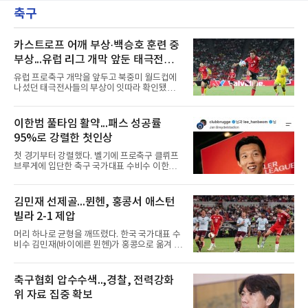
이거스전에 2번 타자 우익수로 선발 출전해 3타
20안타 21실점했다.덕수고는 지난 4월 신세계
축구
수 1안타 1볼넷 2타점 1득점을 기록했다. 시즌
이마트배와 지난달 대통령배를
타율은 0.303(402타수 122안타). 1회말 1사에서
상대 선발 카이더 몬테로에게 볼넷을 골라 나간
뒤 라파엘 데버스의 중월 홈런 때 득점했고, 2-2
카스트로프 어깨 부상·백승호 훈련 중
이던 2회말 2사 만루에서는 몬테로의 3구째 낮
부상...유럽 리그 개막 앞둔 태극전사
은 직구를 공략해 2타점 중전 적시타를 뽑았다.
악재
샌디에이고 파드리스 송성문은 펫코 파크에서
유럽 프로축구 개막을 앞두고 북중미 월드컵에
열린 휴스턴 애스트로스전에 9번 타자 2루수로
나섰던 태극전사들의 부상이 잇따라 확인됐다.
나서 2타수 1안타를 기록, 타율
독일 분데스리가 보루시아 묀헨글라트바흐는 8
일(한국시간) 옌스 카스트로프가 6일 아마추어
팀 로타흐-에게른과의 친선경기에서 어깨를 다
이한범 풀타임 활약...패스 성공률
쳐 당분간 출전이 어렵다고 밝혔다. 그는 후반 교
95%로 강렬한 첫인상
체 투입돼 두 골을 넣었으나 후반 22분 부상으로
물러났다.독일인 아버지와 한국인 어머니 사이
첫 경기부터 강렬했다. 벨기에 프로축구 클뤼프
에서 태어난 카스트로프는 측면 미드필더와 측
브루게에 입단한 축구 국가대표 수비수 이한범
면 수비가 가능한 자원으로, 월드컵 남아프리카
이 풀타임 데뷔전을 치르며 경기 최우수선수에
공화국과의 조별리그 3차전에 출전했다. 해외
뽑혔다.이한범은 8일(한국시간) 벨기에 브뤼헤
출생 혼혈 선수의 한국 남자 대표팀 월드컵 출전
의 얀 브레이덜 스타디온에서 열린 코르트레이
김민재 선제골...뮌헨, 홍콩서 애스턴
은 그가 처음이다. 묀헨글라트바흐는 23일 DFB
크와의 2026-2027 벨기에 주필러리그 1라운드
포칼 1라운드, 29일 라이프치히
빌라 2-1 제압
홈 경기에 선발로 나서 경기 종료까지 뛰었다.출
발 자체가 빨랐다. 2026 북중미 월드컵에서 한국
머리 하나로 균형을 깨뜨렸다. 한국 국가대표 수
의 조별리그 3경기를 모두 풀타임으로 소화하며
비수 김민재(바이에른 뮌헨)가 홍콩으로 옮겨 열
대표팀 중앙 수비의 주축으로 자리 잡은 그는 덴
린 프리시즌 경기에서 선제골을 터뜨리며 팀 승
마크 미트윌란을 거쳐 최근 벨기에 명문 클뤼프
리에 힘을 보탰다.김민재는 7일(현지시간) 홍콩
브루게로 옮겼는데, 입단 발표 나흘 만에 개막전
카이탁 스포츠파크에서 열린 애스턴 빌라(잉글
축구협회 압수수색..,경찰, 전력강화
선발로 곧장 투입돼 90분을 소화하며 팀의 3-0
랜드)와의 친선경기에서 전반 37분 0의 균형을
완승에 힘을 보탰다.기록도
위 자료 집중 확보
깨는 골을 넣었다. 톰 비쇼프가 왼쪽 측면에서 올
린 프리킥에 묘하게 머리를 갖다 대 방향을 바꾸