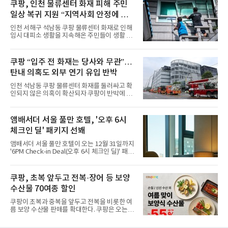
시어터(Ambird Theater)’를 새롭게 선보인
쿠팡, 인천 물류센터 화재 피해 주민
다”고 밝혔다.앰배서더 서울 풀만 호텔은 로비
일상 복귀 지원 “지역사회 안정에 총
한편에 마련된 앰버드 존을 통해 앰버드의 세계
관을 소개해왔다. 앰버드 존은 앰버드가 우주여
력”
인천 서해구 석남동 쿠팡 물류센터 화재로 인해
행 중 수집한 다양한 굿즈를 전시한 '앰버드 플래
임시 대피소 생활을 지속해온 주민들이 생활 터
닛(Ambird Planet)과 계절별 플라워 연출로 사
전으로 돌아갈 수 있는 계기가 마련됐다. 쿠팡풀
랑받아온 ‘앰버드 가든(Ambird Garden)’으로
필먼트서비스(CFS)가 지난 28일부터 화재 피해
구성되어 있다.새 단장한 앰버드 시어터는 오페
주민을 대상으로 전문 출장 청소서비스 지원에
쿠팡 “입주 전 화재는 당사와 무관”…
라 극장을 모티브로 한 데코레이션으로 구성됐
나섬으로써 본격적인 지역사회 복구 작업이 시
다. 무대 공간 및 티켓 박스
탄내 의혹도 외부 연기 유입 반박
작된 것이다.대피소 주민 중심 청소 접수, 첫날
부터 2가구 지원 완료CFS는 신현초등학교, 신
인천 석남동 쿠팡 물류센터 화재를 둘러싸고 확
현북초등학교, 신현여자중학교 등 인천 서해구
인되지 않은 의혹이 확산되자 쿠팡이 반박에 나
관내 임시 대피소 3곳에서 체류해온 화재 피해
섰다. 화재 전 센터 내부에서 탄내가 났다는 주장
주민들을 대상으로 출장 청소업체 요청 접수를
에 대해서는 외부 화재 연기 유입이라고 설명했
시작했다. 현장에서 극심한 피해를 입은 지역 주
고, 2023년 같은 물류센터에서 발생한 화재에
앰배서더 서울 풀만 호텔, '오후 6시
민들의 호응 속에 CFS는 즉시 행동에 나섰다. 지
대해서도 쿠팡 입주 전 공사 과정에서 벌어진 일
난 28일 오후 전문 청소업체와
체크인 딜' 패키지 선봬
이라며 선을 그었다.쿠팡은 21일 인천 물류센터
내부에서 불이 타는 냄새가 났다는 의혹과 관련
앰배서더 서울 풀만 호텔이 오는 12월 31일까지
해 “사실무근”이라는 입장을 밝혔다.회사 측은
'6PM Check-in Deal(오후 6시 체크인 딜)' 패키
“인근에서 지난 15일 다른 회사에서 발생한 대
지를 선보인다.이번 패키지는 오후 6시 체크인
형 화재 연기가 인입돼 즉시 방재팀이 조사한 결
으로 여유로운 저녁 시간부터 호텔 스테이를 시
과 일산화탄소가 미검출됐고, 내부 문제가 아닌
작할 수 있도록 준비됐다.앰배서더 서울 풀만 호
쿠팡, 초복 앞두고 전복·장어 등 보양
것으로 확인됐다”고 설명했다.이어 “정확한 화
텔 측은 “퇴근 후 또는 주말 도심 속에서 짧지만
재 원인은 추후 조사될
수산물 70여종 할인
온전한 휴식을 원하는 고객들에게 특별한 경험
을 제공한다”고 밝혔다.패키지는 디럭스와 이그
쿠팡이 초복과 중복을 앞두고 전복을 비롯한 여
제큐티브 두 가지 타입으로 구성된다. 디럭스 패
름 보양 수산물 판매를 확대한다. 쿠팡은 오는
키지는 객실 1박(룸 온리)으로 심플한 호캉스를
20일까지 전복, 문어, 낙지, 장어 등 70여종의 수
즐길 수 있으며, 이그제큐티브 패키지는 객실 1
산물을 할인 판매한다고 8일 밝혔다.이번 행사