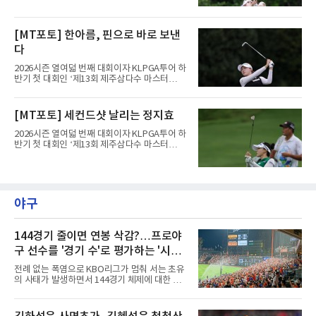
제주도 서귀포시에 위치한 테디밸리 골프앤리조
트(파72/6,767야드)에서 열리고 있다.8일 현재
3라운드 경기가 펼쳐지고 있다.한진선이 1번 홀
[MT포토] 한아름, 핀으로 바로 보낸
에서 경기하고 있다.
다
2026시즌 열여덟 번째 대회이자 KLPGA투어 하
반기 첫 대회인 ‘제13회 제주삼다수 마스터
스’(총상금 10억 원, 우승상금 1억 8천만 원)가
제주도 서귀포시에 위치한 테디밸리 골프앤리조
트(파72/6,767야드)에서 열리고 있다.8일 현재
[MT포토] 세컨드샷 날리는 정지효
3라운드 경기가 펼쳐지고 있다.한아름이 1번 홀
에서 경기하고 있다.
2026시즌 열여덟 번째 대회이자 KLPGA투어 하
반기 첫 대회인 ‘제13회 제주삼다수 마스터
스’(총상금 10억 원, 우승상금 1억 8천만 원)가
제주도 서귀포시에 위치한 테디밸리 골프앤리조
트(파72/6,767야드)에서 열리고 있다.8일 현재
3라운드 경기가 펼쳐지고 있다.정지효가 1번 홀
에서 경기하고 있다.
야구
144경기 줄이면 연봉 삭감?…프로야
구 선수를 '경기 수'로 평가하는 '시대
착오'
전례 없는 폭염으로 KBO리그가 멈춰 서는 초유
의 사태가 발생하면서 144경기 체제에 대한 근
본적인 고민이 필요하다는 목소리가 커지고 있
다.선수들의 건강과 경기력, 그리고 리그의 지속
가능성을 고려하면 이제는 단순히 '얼마나 많은