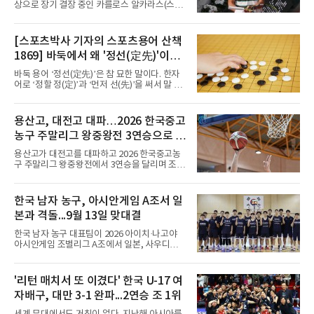
독을 1순위 후보로 정하고 검증한 과정, 이사회
상으로 장기 결장 중인 카를로스 알카라스(스페
의 최종 승인 경위를 살
인)가 올해 마지막 메이저 US오픈에 나설 수 있
을지 관심이 쏠린다.얀니크 신네르(이탈리아)와
정상을 다투던 알카라스는 지난 4월 바르셀로나
[스포츠박사 기자의 스포츠용어 산책
오픈 이후 넉 달째 남자프로테니스(ATP) 투어 경
1869] 바둑에서 왜 '정선(定先)'이라
기에 나서지 못하고 있다. 9일 영국 BBC 등에 따
르면 그는 손목 힘줄을 감싸는 활막에 염증이 생
말할까
바둑 용어 ‘정선(定先)’은 참 묘한 말이다. 한자
기는 건초염을 앓고 있다.이 부상이 까다로운 이
어로 ‘정할 정(定)’과 ‘먼저 선(先)’을 써서 말 그
유가 있다. 반복적으로 라켓을 쥐고 휘두르는 동
대로 풀면 ‘먼저 두는 것을 정한다’는 뜻이다. 흑
작 탓에 테니스 선수에게 흔한 부상이지만, 가벼
이 먼저 두되 백에게 덤을 주지 않는 방식이다.
우면 몇 주 안에 낫는 반면 심하면 수술과 함께
요즘 프로기사들의 대국은 대부분 ‘호선(互
용산고, 대전고 대파…2026 한국중고
최장 1년의 회복이 필요하다. 알카라스는 수술
先)’으로 치러지고, 백에게 6집 반 또는 7집 반의
은 받지 않았다. 라켓
농구 주말리그 왕중왕전 3연승으로 조
덤을 주는 것이 일반적이다. (본 코너 1868회 ‘바
둑에서 왜 ‘호선(互先)’이라 말할까‘ 참조) 반면
1위 16강 진출
용산고가 대전고를 대파하고 2026 한국중고농
정선에서는 흑이 먼저 두는 대신 덤이 없다. 한국
구 주말리그 왕중왕전에서 3연승을 달리며 조 1
기원 역시 기력 차이를 표시하는 기준에서 정선
위로 16강에 진출했다.용산고는 8일 전남 해남
을 하나의 기준으로 삼고 있다.과거 일본 바둑의
우슬체육관에서 열린 대회 남고부 B조 예선 3차
치수제에서는 실력 차이에 따라 정선(定先), 선
전에서 대전고를 상대로 주전 선수들의 고른 활
한국 남자 농구, 아시안게임 A조서 일
상선(先相先), 선이선(先二先) 등 여러 단계가
약을 앞세워 108-33으로 대승을 거뒀다.용산고
본과 격돌...9월 13일 맞대결
는 배대범이 22점, 김민기가 19점, 이승민이 13
점을 올리며 공격을 이끌었다. 경기 초반부터 주
한국 남자 농구 대표팀이 2026 아이치·나고야
도권을 잡은 용산고는 일찌감치 승기를 굳히며
아시안게임 조별리그 A조에서 일본, 사우디아라
대전고에 큰 점수 차 승리를 거뒀다.이로써 용산
비아, 인도네시아와 경쟁한다.대회 조직위원회
고는 예선 3경기를 모두 승리하며 B조 1위로 16
가 8일 발표한 일정에 따르면 한국은 9월 10일
강에 진출했다. 용산고는 16강에서 배재고와 맞
사우디, 11일 인도네시아, 13일 일본과 차례로
'리턴 매치서 또 이겼다' 한국 U-17 여
붙는다.C조에서는 양정고가 충주고를 82-35로
맞붙는다. FIBA 랭킹은 일본 22위, 한국 57위, 사
크게 꺾고 16강 진출을 확정했다
자배구, 대만 3-1 완파...2연승 조 1위
우디 65위, 인도네시아 94위로, 랭킹과 홈 이점
을 모두 갖춘 일본이 최대 변수다.니콜라이스 마