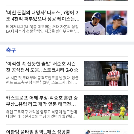
실은 판이하지만, 그라운드 위에서 살아남기 위
은 단순히 출전 경기 숫자에 대한 대가가 아니다.
한 이들의 사투는 저마다의 방식으로 치열하게
선수 개인의 기량, 팀 내 가치, 리그 흥행 기여도,
전개되는 중이다. 태평양 건너에서 써 내려가고
'미친 돈질의 대명사' 다저스, 7명에 2
그리고 대체 불가능한 경쟁력에 대한 평가다.
있는 다섯 선수의 성적표와 현재 처지를 사자성
144경기를 치른다고
조 4천억 퍼부었으나 성공 케이스는
어로 진단해 본다.김하성은 사면초가에 직면했
다. 잇따른 부상과 이로 인한 긴 공백기는 선수
오타니와 야마모토뿐
메이저리그(MLB)를 대표하는 거대 자본의 상징
개인에게 치명적인 타격이었다. 여기에 FA 계약
LA 다저스가 천문학적인 자금을 쏟아부으며 '스
을 앞둔 시점에서 터져 나온 부진까지 겹치며,
타 군단' 구축에 나섰으나, 그 성적표는 투자 규
그를 둘러싼 주변 상황은 사방이 막힌 장벽처럼
모에 턱없이 못 미치는 초라한 수준에 머물고 있
숨을 조여오고 있다. 빅리그 잔류와 가치 증명을
다. 막대한 페이롤을 무기로 리그 전체의 판도를
동시에 이뤄내야 하는 그의 앞길에는 그 어느 때
축구
뒤흔들겠다는 전략이었지만, 실상은 뼈아픈 부
보다 차갑고 무거운 시
작용만 떠안은 모양새다.다저스가 최근 몇 년간
영입한 주요 슈퍼스타 7명의 계약 총액은 무려
17억 2,300만 달러에 달한다. 현재 환율을 기준
'이적설 속 산뜻한 출발' 배준호 시즌
으로 환산하면 약 2조 4200억원이라는 경악스
첫 공식전서 도움...스토크시티 2-0 승
러운 금액이다. 오직 자본의 힘만으로 메이저리
그를 정복하겠다는 프런트의 의지가 얼마나 거
새 시즌 첫 무대부터 공격포인트를 남겼다. 잉글
대했는지를 보여주는 대목이다.그러나 이 엄청
랜드 프로축구 챔피언십(2부) 스토크시티의 배
난 투자의 승수 효과는 기대에
준호가 시즌 첫 공식전에서 도움을 올렸다.배준
호는 9일(한국시간) 영국 스토크온트렌트의 베
트365 스타디움에서 열린 올덤 애슬레틱(4부)과
카스트로프 어깨 부상·백승호 훈련 중
의 2026-2027시즌 잉글랜드 풋볼리그컵(EFL
부상...유럽 리그 개막 앞둔 태극전사
컵) 1라운드에서 팀의 2-0 승리에 쐐기를 박는
골을 도왔다.투입 직후 결정적인 장면을 만들었
악재
유럽 프로축구 개막을 앞두고 북중미 월드컵에
다. 1-0으로 앞서던 후반 21분 그라운드를 밟은
나섰던 태극전사들의 부상이 잇따라 확인됐다.
그는 후반 37분 상대 수비 라인 사이를 찌르는
독일 분데스리가 보루시아 묀헨글라트바흐는 8
전진 패스를 건넸고, 이를 받은 로베르트 보제니
일(한국시간) 옌스 카스트로프가 6일 아마추어
크가 단독 드리블 끝에 오른발 슈팅으로 골망을
팀 로타흐-에게른과의 친선경기에서 어깨를 다
이한범 풀타임 활약...패스 성공률
흔들었다.시점도 좋았다. 프랑스 올랭피크 리옹