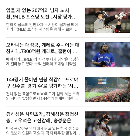
에서 경기하고 있다.
잃을 게 없는 307억의 남자 노시
환,!MLB 포스팅 도전...시장 평가는
의외일 수 있어
한화 이글스의 간판타자 노시환이 올겨울 메이
저리그(MLB) 포스팅 시스템을 통해 새로운 도전
에 나선다.노시환은 11년 총액 307억 원이라는
KBO리그 사상 초유의 비FA 다년 계약을 체결하
면서 동시에 해외 진출 가능성을 열어두는 조항
오타니는 대성공, 게레로 주니어는 대
을 포함했다. 국내에서 이미 최고 수준의 대우와
참사?...7300억원 게레로, 홈런이 충
확실한 입지를 확보한 만큼, 이번 메이저리그 도
전은 생존을 건 승부수가 아니다.오히려 잃을 것
격적인 6개, 야후 스포츠 "올해 트레
메이저리그(MLB)의 거액 투자가 명암을 극명하
이 없는 도전에 가깝다. 노시환은 이미 KBO리그
이드했어야" 질타
게 갈라놓고 있다. 수억 달러의 초대형 계약을 안
에서 연평균 약 28억 원에 달하는 대형 계약과
고 출발한 슈퍼스타들의 성적이 팀의 희로애락
한화의 프랜차이즈 스타라는 지위를 얻었다. 만
을 결정짓는 가운데, LA 다저스의 오타니 쇼헤
약 MLB 구단들의 평가가 기대에 미치지 못하더
이가 완벽한 대성공 신화를 써 내려가는 것과 달
144경기 줄이면 연봉 삭감?…프로야
라도 돌아올 곳이 확실하다.그렇다고 포스팅 도
리 토론토 블루제이스의 블라디미르 게레로 주
전의 의미가 작아지는 것은 아
구 선수를 '경기 수'로 평가하는 '시대
니어는 대참사 수준의 부진에 허덕이고 있다.토
론토는 2025년 4월 게레로 주니어와 계약 기간
착오'
전례 없는 폭염으로 KBO리그가 멈춰 서는 초유
14년, 총액 5억 달러(당시 7300억원)라는 메이
의 사태가 발생하면서 144경기 체제에 대한 근
저리그 역사상 손꼽히는 초대형 연장 계약을 체
본적인 고민이 필요하다는 목소리가 커지고 있
결했다. 토론토는 2021년의 경이로운 폭발력과
다.선수들의 건강과 경기력, 그리고 리그의 지속
2024년의 반등, 그리고 직전 시즌 포스트시즌에
가능성을 고려하면 이제는 단순히 '얼마나 많은
김하성은 사면초가, 김혜성은 첩첩산
서 보여준 맹활약을 믿고 그에게 팀의 미래를 전
경기를 치르느냐'가 아니라 '어떤 수준의 경기를
적으로 맡겼다.그러나 2026시즌
중, 고우석은 고진감래, 송성문은 무
보여주느냐'를 고민해야 할 시점이다. 그런데 경
기 수를 줄이면 선수들의 연봉도 깎아야 하냐는
난지경... 이정후는?
미국 프로야구 무대에서 뛰고 있는 한국 선수들
얘기가 나온다. 과연 프로야구 선수의 가치를 경
의 행보가 엇갈리고 있다. 각자 마주한 환경과 현
기 수로만 계산하는 것이 맞을까?선수들의 연봉