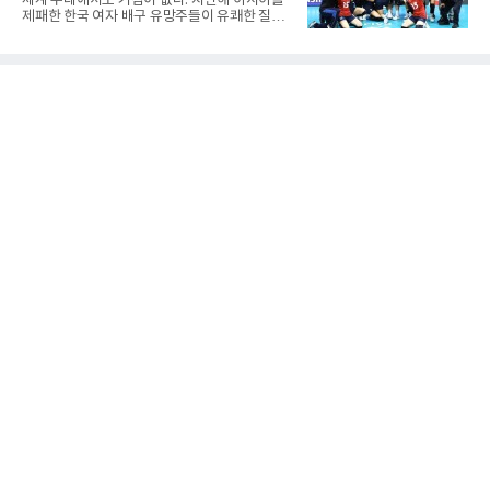
세계 무대에서도 거침이 없다. 지난해 아시아를
줄스(라트비아) 감독이 이끄는 대표팀은 지난달
제패한 한국 여자 배구 유망주들이 유쾌한 질주
6일 FIBA 월드컵 예선 1라운드 6차전에서 일본
를 이어가고 있다.중·고교 선수들로 구성된 17세
을 2점 차로 꺾었다. 오는 15·16일 도쿄에서 일
이하(U-17) 여자배구대표팀은 8일(한국시간) 칠
본과 평가전도 예정돼 실전 점검이 가능하다.
레 로스안데스에서 열린 2026 국제배구연맹
NBA에 도전 중인 이현중을 앞세운 대표팀의 목
(FIVB) U-17 여자 세계선수권대회 조별리그 D조
표는 우승이다.조별리그는 12
2차전에서 대만을 세트 점수 3-1(25-19 18-25
25-13 25-15)로 꺾었다. 전날 푸에르토리코를
3-1로 물리쳤던 한국은 2연승으로 조 1위에 올
라 16강 진출에 청신호를 켰다.이날 승리는 남다
른 의미가 있었다. 한국은 지난해 2025 U-16 아
시아선수권 결승에서 대만을 풀세트 접전 끝에
3-2로 꺾고 정상에 올랐는데, 세계선수권에서
이뤄진 '리턴 매치'에서도 승리하