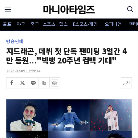
골프
야구
축구
스포츠
헬스
E스포츠·게임
오피니언
엔터
방송연예
지드래곤, 데뷔 첫 단독 팬미팅 3일간 4
만 동원…"빅뱅 20주년 컴백 기대"
2026-02-09 12:59:34