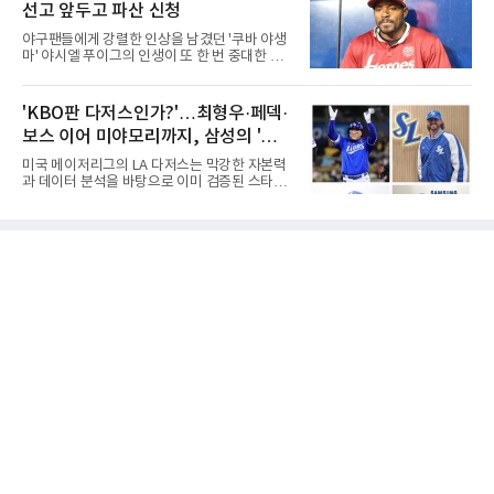
위전으로 밀렸고 본선에서도 78위에
선고 앞두고 파산 신청
진우, 그리고 김응용 감독이다. 한국 야구의 시
대별 상징성과 업적을 고려하면 충분히 설득력
야구팬들에게 강렬한 인상을 남겼던 '쿠바 야생
있는 이름들이다.선동열은 한국 야구가 배출한
마' 야시엘 푸이그의 인생이 또 한 번 중대한 갈
최고의 투수로 평가받는다. 해태 시절 통산 146
림길에 섰다. 메이저리그와 한국 프로야구에서
승과 평균자책점 1.20이라는 압도적인 기록을
거액을 벌었던 푸이그가 연방 사건 선고를 앞두
남겼고, 1980년대 후반 리그를 지배했다. 일본
고 파산보호를 신청했다.푸이그는 최근 미국 플
'KBO판 다저스인가?'…최형우·페덱·
프로야구에서도 성공하며 한국 선수의 해외 진
로리다 파산 법원에 챕터11 파산보호 신청을 냈
출 가능성을 보여준 상징적인 존
보스 이어 미야모리까지, 삼성의 '스펙
다. 챕터11은 기업이나 개인이 채권자들과 협의
를 통해 재정 구조를 재편할 수 있도록 돕는 제도
만렙' 승부수
미국 메이저리그의 LA 다저스는 막강한 자본력
다.미 매체들에 따르면 푸이그의 자산 규모는
과 데이터 분석을 바탕으로 이미 검증된 스타들
1000만~5000만 달러(약 146억~730억 원), 부
을 영입하는 대표적인 팀이다. 오타니 쇼헤이를
채는 100만~1000만 달러(약 14억~146억 원) 수
비롯해 메이저리그 정상급 선수들을 품으며 매
준으로 신고됐다. 다만 법원은 채권자 목록과 자
시즌 우승 후보로 평가받는 다저스의 행보는 늘
산 내역 등 일부 필수 자료가 빠졌다며 서류 미비
야구계의 관심을 끌었다. 가능성에 투자하기보
를 지적했다.관심이 쏠리는 이
다, 이미 무대에서 증명한 선수들을 통해 당장의
경쟁력을 끌어올린다는 점이다.최근 한국 프로
야구에서도 비슷한 방향성을 보여주는 팀이 있
다. 바로 삼성 라이온즈다. 삼성은 오프시즌 최형
우를 다시 품었다. 이는 단순한 베테랑 영입이 아
니라, 승부처에서 힘을 발휘할 수 있는 검증된
리더를 선택한 것이다.외국인 대체 투수 구성도
마찬가지다. 메이저리그