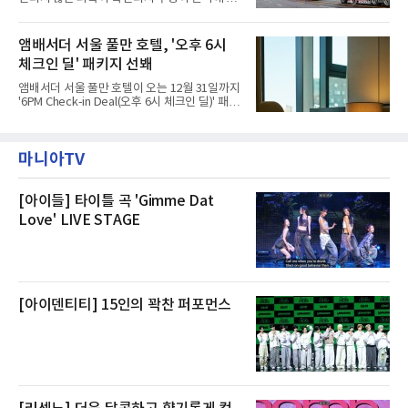
관내 임시 대피소 3곳에서 체류해온 화재 피해
섰다. 화재 전 센터 내부에서 탄내가 났다는 주장
주민들을 대상으로 출장 청소업체 요청 접수를
에 대해서는 외부 화재 연기 유입이라고 설명했
시작했다. 현장에서 극심한 피해를 입은 지역 주
고, 2023년 같은 물류센터에서 발생한 화재에
앰배서더 서울 풀만 호텔, '오후 6시
민들의 호응 속에 CFS는 즉시 행동에 나섰다. 지
대해서도 쿠팡 입주 전 공사 과정에서 벌어진 일
난 28일 오후 전문 청소업체와
체크인 딜' 패키지 선봬
이라며 선을 그었다.쿠팡은 21일 인천 물류센터
내부에서 불이 타는 냄새가 났다는 의혹과 관련
앰배서더 서울 풀만 호텔이 오는 12월 31일까지
해 “사실무근”이라는 입장을 밝혔다.회사 측은
'6PM Check-in Deal(오후 6시 체크인 딜)' 패키
“인근에서 지난 15일 다른 회사에서 발생한 대
지를 선보인다.이번 패키지는 오후 6시 체크인
형 화재 연기가 인입돼 즉시 방재팀이 조사한 결
으로 여유로운 저녁 시간부터 호텔 스테이를 시
과 일산화탄소가 미검출됐고, 내부 문제가 아닌
작할 수 있도록 준비됐다.앰배서더 서울 풀만 호
것으로 확인됐다”고 설명했다.이어 “정확한 화
마니아TV
텔 측은 “퇴근 후 또는 주말 도심 속에서 짧지만
재 원인은 추후 조사될
온전한 휴식을 원하는 고객들에게 특별한 경험
을 제공한다”고 밝혔다.패키지는 디럭스와 이그
제큐티브 두 가지 타입으로 구성된다. 디럭스 패
[아이들] 타이틀 곡 'Gimme Dat
키지는 객실 1박(룸 온리)으로 심플한 호캉스를
Love' LIVE STAGE
즐길 수 있으며, 이그제큐티브 패키지는 객실 1
박과 함께 클럽 앰배서더 라운지 2인 이용, 웰니
스 센터 사우나 2인 이용 혜택이 포함된다.특히
클럽 앰배서더 라운지
[아이덴티티] 15인의 꽉찬 퍼포먼스