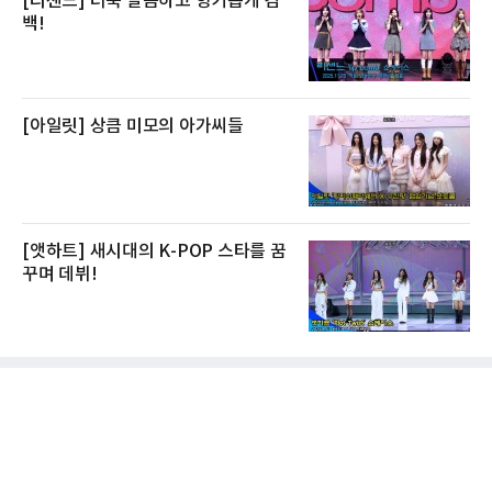
[리센느] 더욱 달콤하고 향기롭게 컴
백!
[아일릿] 상큼 미모의 아가씨들
[앳하트] 새시대의 K-POP 스타를 꿈
꾸며 데뷔!