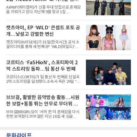
년 차다운 노련한 무대 매너와 파워풀한 에너지
로 현장의 분위기를 압도했다”고 밝혔다.1991
세
AxMxP(에이엠피)가 신흥 무대 맛집으로 존재감
년 시작된 ‘롤라팔루자’는 8개 스테이지, 170여
을 키워가고 있다.지난해 9월 정규 1집
팀의 아티스트와 40만 명 이상의 관객이 운집하
'AxMxP'를 발매하며 가요계에 정식 출격한
는 북미 최대 규모의 페스티벌이다.올해 ‘롤라팔
AxMxP는 데뷔 전부터 버스킹과 각종 페스티벌,
루자 시카고’에는 에스파 외에도 제니, 아이들,
공연 무대에 오르며 실전 경험을 쌓아왔다.이들
캣츠아이, EP ‘WILD’ 콘셉트 포토 공
코르티스 등 K팝 스타들이 출연진 명단에 이름
은 소속사 패밀리 콘서트를 비롯해 '뷰티풀 민트
을 올렸다.이날 에스파는
개…낯설고 강렬한 변신
라이프 2025', '2025 부산국제록페스티벌' 등 대
형 무대에 잇달아 출연해 당찬 에너지와 풋풋한
캣츠아이(KATSEYE)가 31일(한국시간) 공식 소
매력으로 음악팬들의 눈도장을 찍었다.이후
셜미디어를 통해 세 번째 EP ‘WILD(와일드)’의
AxMxP는 '카운트다운 판타지 2025-2026',
콘셉트 포토와 트랙리스트를 공개했다.‘Wild
'PEAKBOX 2025 vol.2 : 사랑·청춘·행복', '2025
heart(와일드 하트)’라는 제목이 붙은 콘셉트 포
Someday Christmas - 부산' 등 무대를 통해 안
토에는 멤버들의 본능적이고 야성적인 면모가
코르티스 ‘FaSHioN’, 스포티파이 2
정적인 실력을 입증했고, 올해 '2026 어썸뮤직
강렬하게 담겼다. 짙은 아이섀도와 푸른빛·금빛·
페스티벌', '뷰티풀 민트 라이프 2026', '2026
억 스트리밍 돌파…팀 통산 두 번째
붉은빛의 컬러 렌즈가 비현실적인 분위기를 자
아내고, 여러 원색이 불규칙하게 뒤섞인 멀티컬
코르티스(CORTIS)가 팀 통산 두 번째로 단일곡
러 헤어와 과감한 블루·블랙 립 메이크업이 낯설
2억 스트리밍을 달성했다.소속사 측은 29일 “코
고도 매혹적인 비주얼을 완성했다.스타일링 역
르티스의 데뷔 앨범 수록곡 ‘FaSHioN’이 글로
시 파격적이다. 스터드와 망사, 코르셋, 풍성한
벌 오디오·음원 스트리밍 플랫폼 스포티파이에
레이스 등 언뜻 어울리지 않을 듯한 소재와 실루
서 27일 자로 누적 재생 수 2억 회를 돌파했
브브걸, 활발한 음악방송 활동…시원
엣을 거침없이 결합했다. 멤버들은 각기 다른 개
다”고 밝혔다.곡이 발표된 지 약 10개월 만이다.
성을 살린 스타일링을 선
한 보컬+통통 튀는 안무로 무더위 사
팀의 첫 번째 2억 스트리밍 곡은 동일 음반에 수
록된 ‘GO!’다. 이 노래는 공개 약 9개월 만인 지
냥
브브걸(BBGIRLS)이 ‘서머 퀸’의 존재감을 다시
난달 26일 자에 2억 고지를 밟았다. 이는 최근 5
한번 보여줬다.브브걸은 지난 16일 새 싱글
년 내 데뷔한 보이그룹의 곡 중 최단기 2억 달성
'BODY WAVE'(바디 웨이브)를 발매하고 각종 음
이며 ‘FaSHioN’이 그 다음이다.코르티스는 평
악방송에 출연했다.브브걸은 컴백 이후 Mnet
소 관심이 많은 ‘패션’을 소재로 곡을 공동 창작
'엠카운트다운'을 시작으로 KBS2 '뮤직뱅크',
했다. “내 티, 5 bucks 바지는, 만원” 등 멤버들
문화라이프
MBC '쇼! 음악중심', SBS '인기가요' 등 주요 음
의 라이프 스타일