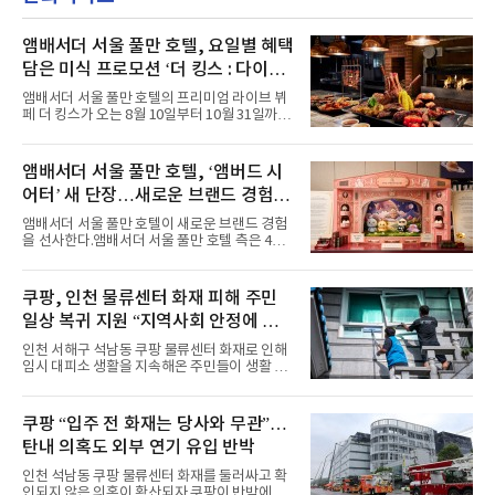
악방송 무대에 올라 화려한 퍼포먼스를 펼쳤다.
시원한 에너지와 안정적인 라이브, 통통 튀는 매
력을 앞세워 매 무대 색다른 볼거리를 선사했다.
앰배서더 서울 풀만 호텔, 요일별 혜택
특히 화사한 파스텔 톤의 비치웨어부터 청량한
담은 미식 프로모션 ‘더 킹스 : 다이닝
마린룩, 햇살 아래 반짝이는 물결을 연상시키는
프리빌리지즈’ 선봬
스커트, 강렬한 붉은 계열의 스타일링까지 각기
앰배서더 서울 풀만 호텔의 프리미엄 라이브 뷔
다른 매력을 선보였다. 브브걸은 다채로운 여름
페 더 킹스가 오는 8월 10일부터 10월 31일까지
패션을 완벽하게 소화하며 보
특별 프로모션 ‘더 킹스 : 다이닝 프리빌리지
즈’를 선보인다.앰배서더 서울 풀만 호텔 측은
“요일마다 다른 즐거움과 한층 깊어진 미식의 여
앰배서더 서울 풀만 호텔, ‘앰버드 시
유를 경험할 수 있도록 기획했다”고 밝혔다.먼저
어터’ 새 단장…새로운 브랜드 경험 선
월요일과 화요일에는 한 주의 문을 여는 여유로
운 식사를 테마로 다양한 혜택이 마련된다. 런치
사
앰배서더 서울 풀만 호텔이 새로운 브랜드 경험
이용 시 성인 5인 이상 사전 예약 고객에게 성인
을 선사한다.앰배서더 서울 풀만 호텔 측은 4일
1인 무료 혜택을 제공하며, 디너 이용 시에는 성
“호텔 공식 마스코트 앰버드(Ambird)의 새로운
인 2인 이상 사전 예약 고객에게 소인 1인 무료
이야기를 담은 인형 극장 콘셉트의 공간 ‘앰버드
혜택을 제공한다.수요일 런치에는 사전 예약한
시어터(Ambird Theater)’를 새롭게 선보인
쿠팡, 인천 물류센터 화재 피해 주민
유료 회원 고객을 대상으로 5% 추가 할인 또는
다”고 밝혔다.앰배서더 서울 풀만 호텔은 로비
바우처 1매 추가
일상 복귀 지원 “지역사회 안정에 총
한편에 마련된 앰버드 존을 통해 앰버드의 세계
관을 소개해왔다. 앰버드 존은 앰버드가 우주여
력”
인천 서해구 석남동 쿠팡 물류센터 화재로 인해
행 중 수집한 다양한 굿즈를 전시한 '앰버드 플래
임시 대피소 생활을 지속해온 주민들이 생활 터
닛(Ambird Planet)과 계절별 플라워 연출로 사
전으로 돌아갈 수 있는 계기가 마련됐다. 쿠팡풀
랑받아온 ‘앰버드 가든(Ambird Garden)’으로
필먼트서비스(CFS)가 지난 28일부터 화재 피해
구성되어 있다.새 단장한 앰버드 시어터는 오페
주민을 대상으로 전문 출장 청소서비스 지원에
쿠팡 “입주 전 화재는 당사와 무관”…
라 극장을 모티브로 한 데코레이션으로 구성됐
나섬으로써 본격적인 지역사회 복구 작업이 시
다. 무대 공간 및 티켓 박스
탄내 의혹도 외부 연기 유입 반박
작된 것이다.대피소 주민 중심 청소 접수, 첫날
부터 2가구 지원 완료CFS는 신현초등학교, 신
인천 석남동 쿠팡 물류센터 화재를 둘러싸고 확
현북초등학교, 신현여자중학교 등 인천 서해구
인되지 않은 의혹이 확산되자 쿠팡이 반박에 나