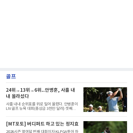
골프
24위→13위→6위...안병훈, 사흘 내
내 올라섰다
사흘 내내 순위표를 위로 밀어 올렸다. 안병훈이
LIV 골프 뉴욕 대회(총상금 3천만 달러) 셋째날
톱10에 진입하며 상승세를 이어갔다.안병훈은 9
일(한국시간) 미국 뉴저지주 베드민스터의 트럼
프 내셔널 골프 클럽 베드민스터(파71)에서 열
[MT포토] 버디퍼트 하고 있는 정지효
린 3라운드에서 보기 1개만 적고 버디 4개를 잡
아 3언더파 68타를 쳤다. 중간 합계 5언더파 208
2026시즌 열여덟 번째 대회이자 KLPGA투어 하