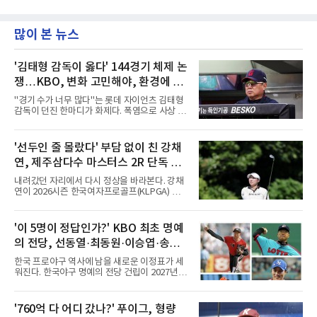
많이 본 뉴스
'김태형 감독이 옳다' 144경기 체제 논
쟁…KBO, 변화 고민해야, 환경에 맞
는 경기 수가 바람직
"경기 수가 너무 많다"는 롯데 자이언츠 김태형
감독이 던진 한마디가 화제다. 폭염으로 사상 초
유의 이틀 연속 전 경기 취소가 결정된 날, 김 감
독은 단순히 더위를 이야기하지 않았다. 우천,
폭염, 부상 등 변수가 늘어나는 현실에서 현재
'선두인 줄 몰랐다' 부담 없이 친 강채
팀당 144경기 체제가 과연 지속 가능한지 질문
연, 제주삼다수 마스터스 2R 단독 선
을 던졌다.물론 144경기가 세계적으로 특별히
많은 숫자는 아니다. 메이저리그는 팀당 162경
두
내려갔던 자리에서 다시 정상을 바라본다. 강채
기, 일본프로야구도 143~144경기를 치른다. 숫
연이 2026시즌 한국여자프로골프(KLPGA) 투어
자만 놓고 보면 KBO가 유난히 혹사 구조라고 말
하반기 첫 대회 제주삼다수 마스터스(총상금 10
하기 어렵다.하지만 중요한 것은 숫자가 아니라
억 원, 우승상금 1억8000만 원) 2라운드에서 단
환경이다. 한국의 여름은 달라지고 있다. 과거와
독 선두로 도약했다.강채연은 7일 제주도 서귀
'이 5명이 정답인가?' KBO 최초 명예
비교하기 어려울 정도로 폭염이 길어지고 강해
포의 테디밸리 골프앤리조트(파72)에서 열린 2
지고 있다. 여기에 장마, 이
의 전당, 선동열·최동원·이승엽·송진
라운드에서 버디 5개와 보기 1개를 묶어 4언더
파 68타를 쳤다. 중간합계 9언더파 135타로 전
우·김응용을 둘러싼 논쟁
한국 프로야구 역사에 남을 새로운 이정표가 세
날 공동 4위에서 선두로 올라섰다. 공동 2위 그
워진다. 한국야구 명예의 전당 건립이 2027년으
룹(8언더파 136타)과는 한 타 차다.이 대회는 그
로 다가오면서 이제 야구계의 관심은 하나의 질
에게 특별하다. 2023년 정규투어에 데뷔한 강채
문으로 향하고 있다. "누가 한국 야구 최초의 명
연은 2024년 8월 이 대회에서 공동 2위로 주목
예의 전당 헌액자가 될 것인가?"현재 가장 많이
'760억 다 어디 갔나?' 푸이그, 형량
받았으나, 지난해 상금순위 75위에 그쳐 시드순
거론되는 후보군은 선동열, 최동원, 이승엽, 송