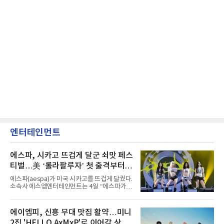
엔터테인먼트
에스파, 시카고 뜨겁게 달군 쇠맛 페스
티벌…美 ‘롤라팔루자’ 첫 출격부터
증명한 존재감
에스파(aespa)가 미국 시카고를 뜨겁게 달궜다.
소속사 에스엠엔터테인먼트는 4일 “에스파가
지난 2일(현지 시간) 미국 시카고 그랜트 파크에
서 열린 ‘롤라팔루자 시카고’(Lollapalooza
Chicago)의 알리안츠 스테이지에 올랐다”며
에이엠피, 신흥 무대 맛집 활약…미니
“총 14곡으로 구성된 세트리스트를 선사, 데뷔 7
2집 'HELLO AxMxP'로 이어갈 상승