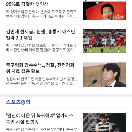
쳐 당분간 출전이 어렵다고 밝혔다. 그는 후반 교
이적설이 도는 배준호는 시즌 첫
95%로 강렬한 첫인상
체 투입돼 두 골을 넣었으나 후반 22분 부상으로
물러났다.독일인 아버지와 한국인 어머니 사이
첫 경기부터 강렬했다. 벨기에 프로축구 클뤼프
에서 태어난 카스트로프는 측면 미드필더와 측
브루게에 입단한 축구 국가대표 수비수 이한범
면 수비가 가능한 자원으로, 월드컵 남아프리카
이 풀타임 데뷔전을 치르며 경기 최우수선수에
공화국과의 조별리그 3차전에 출전했다. 해외
뽑혔다.이한범은 8일(한국시간) 벨기에 브뤼헤
출생 혼혈 선수의 한국 남자 대표팀 월드컵 출전
의 얀 브레이덜 스타디온에서 열린 코르트레이
김민재 선제골...뮌헨, 홍콩서 애스턴
은 그가 처음이다. 묀헨글라트바흐는 23일 DFB
크와의 2026-2027 벨기에 주필러리그 1라운드
포칼 1라운드, 29일 라이프치히
빌라 2-1 제압
홈 경기에 선발로 나서 경기 종료까지 뛰었다.출
발 자체가 빨랐다. 2026 북중미 월드컵에서 한국
머리 하나로 균형을 깨뜨렸다. 한국 국가대표 수
의 조별리그 3경기를 모두 풀타임으로 소화하며
비수 김민재(바이에른 뮌헨)가 홍콩으로 옮겨 열
대표팀 중앙 수비의 주축으로 자리 잡은 그는 덴
린 프리시즌 경기에서 선제골을 터뜨리며 팀 승
마크 미트윌란을 거쳐 최근 벨기에 명문 클뤼프
리에 힘을 보탰다.김민재는 7일(현지시간) 홍콩
브루게로 옮겼는데, 입단 발표 나흘 만에 개막전
카이탁 스포츠파크에서 열린 애스턴 빌라(잉글
축구협회 압수수색..,경찰, 전력강화
선발로 곧장 투입돼 90분을 소화하며 팀의 3-0
랜드)와의 친선경기에서 전반 37분 0의 균형을
완승에 힘을 보탰다.기록도
위 자료 집중 확보
깨는 골을 넣었다. 톰 비쇼프가 왼쪽 측면에서 올
린 프리킥에 묘하게 머리를 갖다 대 방향을 바꾸
경찰이 대한축구협회를 압수수색하면서 홍명보
며 골 그물을 흔들었다.흐름은 좋았다. 제주전에
전 축구대표팀 감독 선임 과정을 둘러싼 의혹 규
서 주장 완장을 차고 30여 분을 소화했던 그는
명에 속도가 붙었다.월드컵 조별리그 탈락 이후
이날도 선발로 나서 요나탄 타와 중앙 수비진에
비판이 홍 전 감독에게 집중됐지만 경찰의 시선
서 호흡을 맞췄고, 후반 18분까지 뛰고 이토 히
은 다른 곳을 향한다. 성적 부진과 별개로 선임
로키로 교체됐다.분데스리가 최다 우승팀(35회)
스포츠종합
과정에 부당함이 있었는지가 수사의 본류다.7일
뮌헨은 프리시즌 아시아
연합뉴스 취재를 종합하면 서울경찰청 광역수사
단 금융범죄수사대는 전날 축구협회 사무실 등
을 압수수색해 감독 선임 관련 자료를 다수 확보
'완전히 나은 뒤 복귀해야' 알카라스
했다. 특히 감독 후보를 검토해 이사회에 추천하
복귀 시점 안갯속
는 전력강화위원회가 생성한 자료를 집중적으로
확보한 것으로 알려졌다.경찰은 협회가 홍 전 감
복귀 시점을 가늠하기 어려운 부상이다. 손목 부