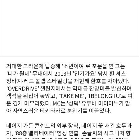
거대한 크라운에 탑승해 '소년이여'로 포문을 연 그는
'니가 뭔데' 무대에서 2013년 '인기가요' 당시 흰 셔츠·
청바지·레드 볼캡 스타일링을 재현해 환호를 자아냈다.
'OVERDRIVE' 챌린지에서는 역대급 잔망미를 발산하며
객석을 뒤집어 놓았고, 'TAKE ME', 'IBELONGIIU'로 여
운 깊게 마무리했다. MC는 '성덕' 유튜버 미미미누가 맡
아 자연스러운 티키타카로 분위기를 이끌었다.
데이지 가든 콘셉트의 외부 장식, 데이지 꽃 새긴 호두과
자, '88층 엘리베이터' 영상 연출, 손글씨와 시그니처 향