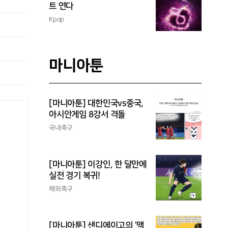
트 연다
Kpop
마니아툰
[마니아툰] 대한민국vs중국,
아시안게임 8강서 격돌
국내축구
[마니아툰] 이강인, 한 달만에
실전 경기 복귀!
해외축구
[마니아툰] 샌디에이고의 '맥