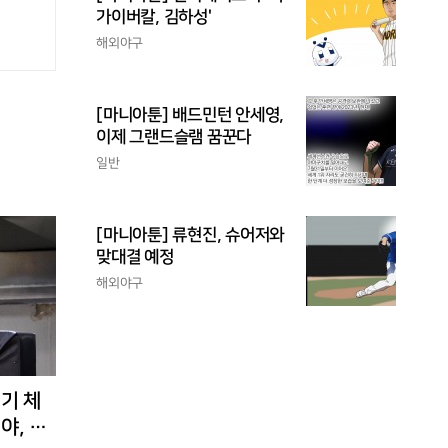
가이버칼, 김하성'
해외야구
[마니아툰] 배드민턴 안세영,
이제 그랜드슬램 꿈꾼다
일반
[마니아툰] 류현진, 슈어저와
맞대결 예정
해외야구
경기 체
야, 환