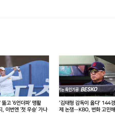
' 뚫고 ‘6언더파’ 맹활
'김태형 감독이 옳다' 144
지, 이번엔 ‘첫 우승’ 가나
제 논쟁…KBO, 변화 고민해