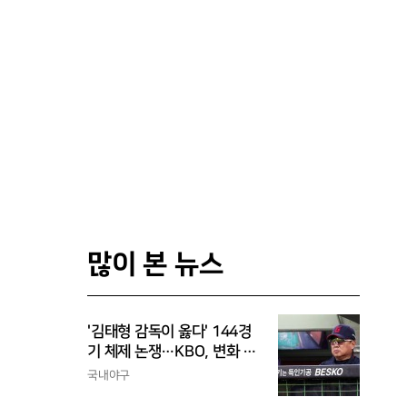
많이 본 뉴스
'김태형 감독이 옳다' 144경
기 체제 논쟁…KBO, 변화 고
민해야, 환경에 맞는 경기 수
국내야구
가 바람직