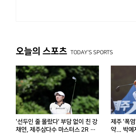
오늘의 스포츠
TODAY'S SPORTS
'선두인 줄 몰랐다' 부담 없이 친 강
제주 '폭염
채연, 제주삼다수 마스터스 2R 단
약... 박예