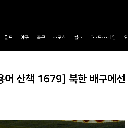
골프
야구
축구
스포츠
헬스
E스포츠·게임
오
 산책 1679] 북한 배구에선 