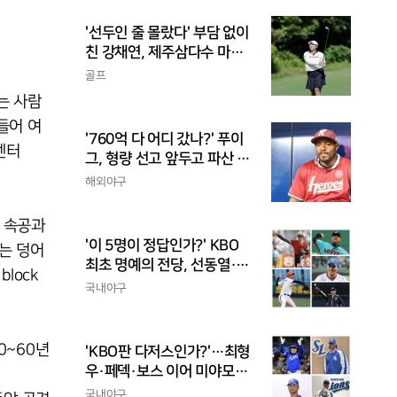
'선두인 줄 몰랐다' 부담 없이
친 강채연, 제주삼다수 마스
터스 2R 단독 선두
골프
막는 사람
대들어 여
'760억 다 어디 갔나?' 푸이
센터
그, 형량 선고 앞두고 파산 신
청
해외야구
즉 속공과
'이 5명이 정답인가?' KBO
k는 덩어
최초 명예의 전당, 선동열·최
lock
동원·이승엽·송진우·김응용
국내야구
을 둘러싼 논쟁
0~60년
'KBO판 다저스인가?'…최형
우·페덱·보스 이어 미야모리
까지, 삼성의 '스펙 만렙' 승부
국내야구