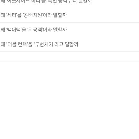
왜 ‘아웃사이드 히터’를 ‘측면 공격수’라 말할까
왜 ‘세터’를 ‘공배치원’이라 말할까
왜 ‘백어택’을 ‘뒤공격’이라 말할까
왜 '더블 컨택'을 '두번치기'라고 말할까