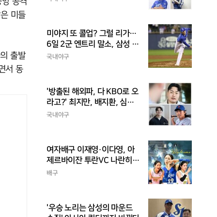
중앙 공격
수
담은 미들
미야지 또 콜업? 그럴 리가…
6일 2군 엔트리 말소, 삼성 새
아시아쿼터 찾았나
술의 출발
국내야구
면서 동
'방출된 해외파, 다 KBO로 오
라고?' 최지만, 배지환, 심준
석의 엇갈린 거취와 현실
국내야구
여자배구 이재영·이다영, 아
제르바이잔 투란VC 나란히
입단
배구
'우승 노리는 삼성의 마운드