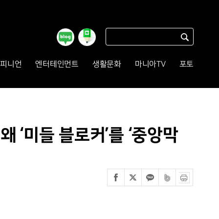
피니언
엔터테인먼트
생활문화
마니아TV
포토
왜 ‘미들 블로커’를 ‘중앙막