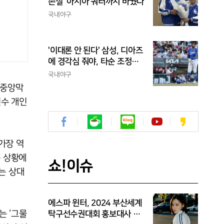
손질' 아시아 쿼터까지 바꿨다
국내야구
'이대론 안 된다' 삼성, 디아즈
에 경각심 줘야, 타순 조정으
론 해결 안 돼...벤치 대기 등
국내야구
채찍 들어야
 중앙막
선수 개인
가장 역
는 상황에
쇼!이슈
는 상대
에스파 윈터, 2024 부산세계
는 ‘그물
탁구선수권대회 홍보대사 위