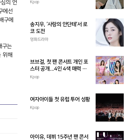
촉
중심의 언
Kpop
배구에선
 배구에
송지우, ‘사랑의 안단테’서 로
코 도전
영화드라마
배구는
 위해
브브걸, 첫 팬 콘서트 개인 포
스터 공개...4인 4색 매력 발
산
Kpop
여자아이들 첫 유럽 투어 성황
Kpop
아이유, 데뷔 15주년 팬 콘서