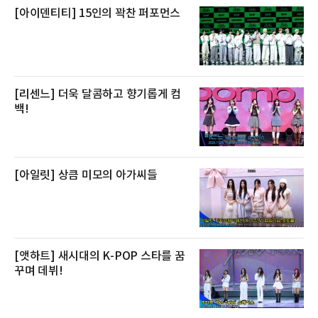
[아이덴티티] 15인의 꽉찬 퍼포먼스
[리센느] 더욱 달콤하고 향기롭게 컴
백!
[아일릿] 상큼 미모의 아가씨들
[앳하트] 새시대의 K-POP 스타를 꿈
꾸며 데뷔!