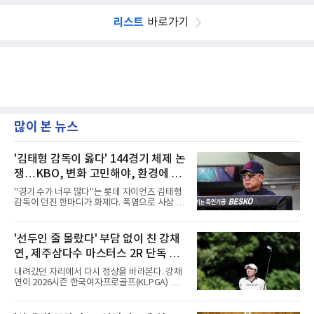
리스트
바로가기
많이 본 뉴스
'김태형 감독이 옳다' 144경기 체제 논
쟁…KBO, 변화 고민해야, 환경에 맞
는 경기 수가 바람직
"경기 수가 너무 많다"는 롯데 자이언츠 김태형
감독이 던진 한마디가 화제다. 폭염으로 사상 초
유의 이틀 연속 전 경기 취소가 결정된 날, 김 감
독은 단순히 더위를 이야기하지 않았다. 우천,
폭염, 부상 등 변수가 늘어나는 현실에서 현재
'선두인 줄 몰랐다' 부담 없이 친 강채
팀당 144경기 체제가 과연 지속 가능한지 질문
연, 제주삼다수 마스터스 2R 단독 선
을 던졌다.물론 144경기가 세계적으로 특별히
많은 숫자는 아니다. 메이저리그는 팀당 162경
두
내려갔던 자리에서 다시 정상을 바라본다. 강채
기, 일본프로야구도 143~144경기를 치른다. 숫
연이 2026시즌 한국여자프로골프(KLPGA) 투어
자만 놓고 보면 KBO가 유난히 혹사 구조라고 말
하반기 첫 대회 제주삼다수 마스터스(총상금 10
하기 어렵다.하지만 중요한 것은 숫자가 아니라
억 원, 우승상금 1억8000만 원) 2라운드에서 단
환경이다. 한국의 여름은 달라지고 있다. 과거와