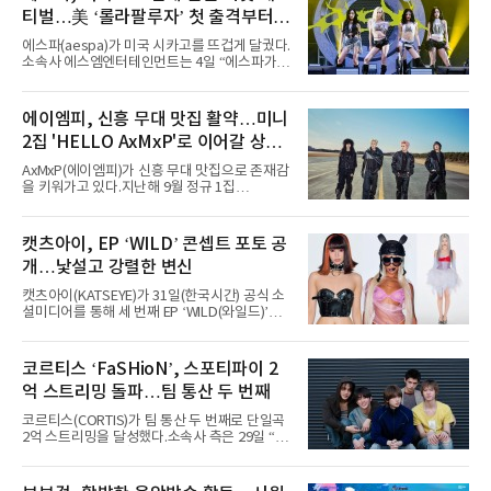
티벌…美 ‘롤라팔루자’ 첫 출격부터
증명한 존재감
에스파(aespa)가 미국 시카고를 뜨겁게 달궜다.
소속사 에스엠엔터테인먼트는 4일 “에스파가
지난 2일(현지 시간) 미국 시카고 그랜트 파크에
서 열린 ‘롤라팔루자 시카고’(Lollapalooza
Chicago)의 알리안츠 스테이지에 올랐다”며
에이엠피, 신흥 무대 맛집 활약…미니
“총 14곡으로 구성된 세트리스트를 선사, 데뷔 7
2집 'HELLO AxMxP'로 이어갈 상승
년 차다운 노련한 무대 매너와 파워풀한 에너지
로 현장의 분위기를 압도했다”고 밝혔다.1991
세
AxMxP(에이엠피)가 신흥 무대 맛집으로 존재감
년 시작된 ‘롤라팔루자’는 8개 스테이지, 170여
을 키워가고 있다.지난해 9월 정규 1집
팀의 아티스트와 40만 명 이상의 관객이 운집하
'AxMxP'를 발매하며 가요계에 정식 출격한
는 북미 최대 규모의 페스티벌이다.올해 ‘롤라팔
AxMxP는 데뷔 전부터 버스킹과 각종 페스티벌,
루자 시카고’에는 에스파 외에도 제니, 아이들,
공연 무대에 오르며 실전 경험을 쌓아왔다.이들
캣츠아이, EP ‘WILD’ 콘셉트 포토 공
코르티스 등 K팝 스타들이 출연진 명단에 이름
은 소속사 패밀리 콘서트를 비롯해 '뷰티풀 민트
을 올렸다.이날 에스파는
개…낯설고 강렬한 변신
라이프 2025', '2025 부산국제록페스티벌' 등 대
형 무대에 잇달아 출연해 당찬 에너지와 풋풋한
캣츠아이(KATSEYE)가 31일(한국시간) 공식 소
매력으로 음악팬들의 눈도장을 찍었다.이후
셜미디어를 통해 세 번째 EP ‘WILD(와일드)’의
AxMxP는 '카운트다운 판타지 2025-2026',
콘셉트 포토와 트랙리스트를 공개했다.‘Wild
'PEAKBOX 2025 vol.2 : 사랑·청춘·행복', '2025
heart(와일드 하트)’라는 제목이 붙은 콘셉트 포
Someday Christmas - 부산' 등 무대를 통해 안
토에는 멤버들의 본능적이고 야성적인 면모가
코르티스 ‘FaSHioN’, 스포티파이 2
정적인 실력을 입증했고, 올해 '2026 어썸뮤직
강렬하게 담겼다. 짙은 아이섀도와 푸른빛·금빛·
페스티벌', '뷰티풀 민트 라이프 2026', '2026
억 스트리밍 돌파…팀 통산 두 번째
붉은빛의 컬러 렌즈가 비현실적인 분위기를 자
아내고, 여러 원색이 불규칙하게 뒤섞인 멀티컬
코르티스(CORTIS)가 팀 통산 두 번째로 단일곡
러 헤어와 과감한 블루·블랙 립 메이크업이 낯설
2억 스트리밍을 달성했다.소속사 측은 29일 “코
고도 매혹적인 비주얼을 완성했다.스타일링 역
르티스의 데뷔 앨범 수록곡 ‘FaSHioN’이 글로
시 파격적이다. 스터드와 망사, 코르셋, 풍성한
벌 오디오·음원 스트리밍 플랫폼 스포티파이에
레이스 등 언뜻 어울리지 않을 듯한 소재와 실루
서 27일 자로 누적 재생 수 2억 회를 돌파했