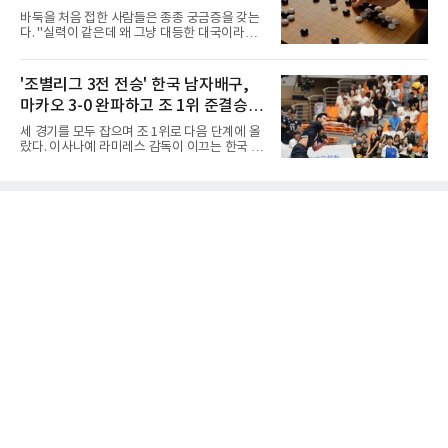
25-13 25-15)로 꺾었다. 전날 푸에르토리코를
말할까
바둑을 처음 접한 사람들은 종종 궁금증을 갖는
3-1로 물리쳤던 한국은 2연승으로 조 1위에 올
다. "실력이 같은데 왜 그냥 대등한 대국이라고
라 16강 진출에 청신호를 켰다.이날 승리는 남다
하지 않고 '호선'이라고 할까." (본 코너 1807회
른 의미가 있었다. 한국은 지난해 2025 U-16 아
‘바둑에서 왜 ‘대국(對局)’이라 말할까‘ 참조)'호
시아선수권 결승에서 대만을 풀세트 접전 끝에
선(互先)'은 한자로 '서로 호(互)', '먼저 선(先)'을
'조별리그 3전 전승' 한국 남자배구,
3-2로 꺾고 정상에 올랐는데, 세계선수권에서
쓴다. 직역하면 '서로 먼저 둔다'는 뜻이다. 여기
이뤄진 '리턴 매치'에서도 승리하
마카오 3-0 완파하고 조 1위 준결승
서 '서로 먼저 둔다'는 표현은 한 판에서 두 사람
이 동시에 선수를 잡는다는 의미가 아니다. 중국
진출
세 경기를 모두 잡으며 조 1위로 다음 단계에 올
과 일본의 고대 바둑에서 실력이 같은 사람끼리
랐다. 이사나예 라미레스 감독이 이끄는 한국 남
는 여러 판을 둘 때 흑(선수)을 번갈아 맡았다는
자배구 대표팀(세계랭킹 26위)이 2026 동아시
관행에서 나온 말이다. 한 판은 A가 흑을, 다음
아남자선수권대회 조별리그를 3연승으로 마무
판은 B가 흑을 맡는 식으로 서로 선수를 주고받
리했다.대표팀은 7일 몽골 울란바타르 AVA 아레
는다는 의미였던 것이다.인터넷 조선왕조실록에
나에서 열린 대회 B조 조별리그 3차전에서 마카
서 호
오(119위)를 세트 점수 3-0(25-18 25-16 25-15)
으로 제압했다. 일본과 대만에 이어 마카오까지
꺾은 한국은 조별리그 전승으로 준결승 티켓을
손에 넣었다.공격은 고르게 터졌다. 김요한(삼성
화재)과 임재영(대한항공)이 각각 13점씩 올렸
고, 김준우(삼성화재)가 10득점, 이상현(국군체
육부대)이 9득점으로 힘을 보탰다.대표팀은 8일
오후 8시 30분 A조 2위와 결승