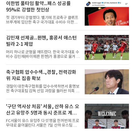
팀 로타흐-에게른과의 친선경기에서 어깨를 다
이한범 풀타임 활약...패스 성공률
쳐 당분간 출전이 어렵다고 밝혔다. 그는 후반 교
95%로 강렬한 첫인상
체 투입돼 두 골을 넣었으나 후반 22분 부상으로
물러났다.독일인 아버지와 한국인 어머니 사이
첫 경기부터 강렬했다. 벨기에 프로축구 클뤼프
에서 태어난 카스트로프는 측면 미드필더와 측
브루게에 입단한 축구 국가대표 수비수 이한범
면 수비가 가능한 자원으로, 월드컵 남아프리카
이 풀타임 데뷔전을 치르며 경기 최우수선수에
공화국과의 조별리그 3차전에 출전했다. 해외
뽑혔다.이한범은 8일(한국시간) 벨기에 브뤼헤
출생 혼혈 선수의 한국 남자 대표팀 월드컵 출전
의 얀 브레이덜 스타디온에서 열린 코르트레이
김민재 선제골...뮌헨, 홍콩서 애스턴
은 그가 처음이다. 묀헨글라트바흐는 23일 DFB
크와의 2026-2027 벨기에 주필러리그 1라운드
포칼 1라운드, 29일 라이프치히
빌라 2-1 제압
홈 경기에 선발로 나서 경기 종료까지 뛰었다.출
발 자체가 빨랐다. 2026 북중미 월드컵에서 한국
머리 하나로 균형을 깨뜨렸다. 한국 국가대표 수
의 조별리그 3경기를 모두 풀타임으로 소화하며
비수 김민재(바이에른 뮌헨)가 홍콩으로 옮겨 열
대표팀 중앙 수비의 주축으로 자리 잡은 그는 덴
린 프리시즌 경기에서 선제골을 터뜨리며 팀 승
마크 미트윌란을 거쳐 최근 벨기에 명문 클뤼프
리에 힘을 보탰다.김민재는 7일(현지시간) 홍콩
브루게로 옮겼는데, 입단 발표 나흘 만에 개막전
카이탁 스포츠파크에서 열린 애스턴 빌라(잉글
축구협회 압수수색..,경찰, 전력강화
선발로 곧장 투입돼 90분을 소화하며 팀의 3-0
랜드)와의 친선경기에서 전반 37분 0의 균형을
완승에 힘을 보탰다.기록도
위 자료 집중 확보
깨는 골을 넣었다. 톰 비쇼프가 왼쪽 측면에서 올
린 프리킥에 묘하게 머리를 갖다 대 방향을 바꾸
경찰이 대한축구협회를 압수수색하면서 홍명보
며 골 그물을 흔들었다.흐름은 좋았다. 제주전에
전 축구대표팀 감독 선임 과정을 둘러싼 의혹 규
서 주장 완장을 차고 30여 분을 소화했던 그는
명에 속도가 붙었다.월드컵 조별리그 탈락 이후
이날도 선발로 나서 요나탄 타와 중앙 수비진에
비판이 홍 전 감독에게 집중됐지만 경찰의 시선
서 호흡을 맞췄고, 후반 18분까지 뛰고 이토 히
은 다른 곳을 향한다. 성적 부진과 별개로 선임
'구단 역사상 처음' 서울, 산하 유스 오
로키로 교체됐다.분데스리가 최다 우승팀(35회)
과정에 부당함이 있었는지가 수사의 본류다.7일
뮌헨은 프리시즌 아시아
산고 유망주 5명과 동시 준프로 계
연합뉴스 취재를 종합하면 서울경찰청 광역수사
단 금융범죄수사대는 전날 축구협회 사무실 등
약...ACL2 겨냥
FC서울이 유스 유망주 다섯 명을 한꺼번에 프로
을 압수수색해 감독 선임 관련 자료를 다수 확보
무대로 끌어올린다.서울은 7일 산하 유스팀 서
했다. 특히 감독 후보를 검토해 이사회에 추천하
울 오산고 소속 선수 5명과 준프로 계약을 맺었
는 전력강화위원회가 생성한 자료를 집중적으로
다고 밝혔다. 한 번에 다섯 명과 계약한 것은 구