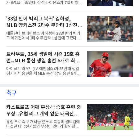
뒤 라파엘 데버스의 중월 홈런 때 득점했고, 2-2
가 6명으로 줄었다. 삼성 라이온즈가 7일 미야지
이던 2회말 2사 만루에서는 몬테로의 3구째 낮
유라를 웨이버 공시하고 미야모리 사토시를 영
은 직구를 공략해 2타점 중전 적시타를 뽑았다.
입한 결과다.한화 왕옌청과 키움 가나쿠보 유토
샌디에이고 파드리스 송성문은 펫코 파크에서
는 입지가 확고하다. 왕옌청은 21경기 10승 4패,
'38일 만에 빅리그 복귀' 김하성,
열린 휴스턴 애스트로스전에 9번 타자 2루수로
평균자책점 3.34로 다승 공동 선두이자 3경기 연
나서 2타수 1안타를 기록, 타율
MLB 양키스전 2타수 무안타 1삼진...
속 퀄리티스타트를 기록 중이다. 가나쿠보는 5
승 4패 13세이브 10홀드, 평균자책점 2.95로 외
시즌 타율 0.067
애틀랜타 브레이브스 김하성이 38일 만의 빅리
국인 최초 10홀드·10세이브를 동시에 달성했
그 복귀전에서 2타수 무안타 1삼진에 그쳤다.김
다.kt 스기모토 고키는 전반기 42경기 평균자책
하성은 8일(한국시간) 미국 뉴욕 양키스타디움
점 5.44에서 슬라이더 비중을 늘린 뒤 후반기 9
에서 열린 2026 MLB 뉴욕 양키스와의 원정 경
경기 8홀드, 평균자책점 1.86으로 반등해 시즌
기에 9번 타자 유격수로 선발 출전했다. 시즌 타
트라우트, 35세 생일에 시즌 19호 홈
17홀드 공동 선두에 올랐다. SSG 타케다 쇼타도
율은 0.068에서 0.067(75타수 5안타)로 떨어졌
전반기 1승 7패, 평균자책점
런...MLB 통산 생일 홈런 6개로 최다
다.2회초 2사 1루에서는 양키스 좌완 선발 맥스
프리드의 6구째 몸쪽 싱킹 패스트볼을 쳐 유격
타이
마이크 트라우트(LA 에인절스)가 35번째 생일
수 뜬공으로 아웃됐고, 5회초에는 루킹 삼진을
경기에서 홈런을 쳐 MLB 통산 생일 홈런 6개로
당했다. 1-0으로 앞선 8회초 1사에서 대타 도미
최다 타이에 올랐다.트라우트는 8일(한국시간)
닉 스미스와 교체됐다.시즌 후 FA가 되는 김하성
미국 플로리다주 마이애미 론디포파크에서 열린
은 올해 1월 빙판길 낙상으로 오른손 중지 힘줄
2026 MLB 마이애미 말린스와의 원정 경기에 2
이 파열돼 5월 중순 복귀했고, 동계 훈련 부족 여
축구
번 타자 중견수로 선발 출전해 3타수 1안타(1홈
파로 부진이 이어졌다. 지난달
런) 1타점 2득점 1볼넷으로 팀의 4-3 승리를 견
인했다.1회초 1사에서 마이애미 선발 타일러 필
립스의 시속 155.8㎞ 바깥쪽 포심을 밀어 쳐 우
카스트로프 어깨 부상·백승호 훈련 중
중간 담장을 넘겼다. 비거리 122ｍ, 시즌 19호이
부상...유럽 리그 개막 앞둔 태극전사
자 통산 423번째 홈런이다. 1-2로 뒤진 7회초 2
악재
사 3루에서는 그의 타구가 상대 투수 실책으로
유럽 프로축구 개막을 앞두고 북중미 월드컵에
이어져 동점이 됐고, 1루에 나간 뒤 놀런 섀누얼
나섰던 태극전사들의 부상이 잇따라 확인됐다.
의 역전 중월 2점 홈런 때 득점
독일 분데스리가 보루시아 묀헨글라트바흐는 8
일(한국시간) 옌스 카스트로프가 6일 아마추어