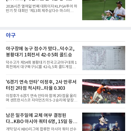
3라운드 경기가 펼쳐지고 있다.한아름이 1번 홀
에서 경기하고 있다.
2026시즌 열여덟 번째 대회이자 KLPGA투어 하
반기 첫 대회인 ‘제13회 제주삼다수 마스터
스’(총상금 10억 원, 우승상금 1억 8천만 원)가
제주도 서귀포시에 위치한 테디밸리 골프앤리조
트(파72/6,767야드)에서 열리고 있다.8일 현재
3라운드 경기가 펼쳐지고 있다.정지효가 1번 홀
에서 경기하고 있다.
야구
야구장에 농구 점수가 떴다...덕수고,
봉황대기 1회전서 42-0 5회 콜드승
덕수고가 제54회 봉황대기 전국고교야구대회 1
회전에서 대구북구SC를 42-0, 5회 콜드게임으
로 꺾었다.8일 서울 광진구 구의구장에서 열린
경기에서 덕수고는 1회 5점, 2회 3점, 3회 10점
으로 18-0을 만든 뒤 4회 21점, 5회 3점을 보탰
'6경기 연속 안타' 이정후, 2사 만루서
다. 팀 안타 34개, 볼넷 12개를 기록했다.7번 타
터진 2타점 적시타...타율 0.303
자 유격수 홍주용은 4회 홈런 2개를 포함해 6타
수 6안타 3타점 4득점을 올렸고, 조원빈은 6타
이정후가 6경기 연속 안타와 함께 2타점을 올리
수 6안타 5타점, 박종혁은 5타수 5안타 3타점을
며 샌프란시스코 자이언츠의 5-2 승리에 앞장섰
남겼다. 선발 최희성은 5이닝 2피안타 무사사구
다.이정후는 8일(한국시간) 미국 샌프란시스코
무실점에 삼진 12개를 곁들였다. 대구북구SC 세
오라클파크에서 열린 2026 MLB 디트로이트 타
번째 투수 이현준은 1이닝 동안 홈런 3개 포함
이거스전에 2번 타자 우익수로 선발 출전해 3타
남은 일주일에 교체 여부 결정된
20안타 21실점했다.덕수고는 지난 4월 신세계
수 1안타 1볼넷 2타점 1득점을 기록했다. 시즌
이마트배와 지난달 대통령배를
다...KBO 아시아 쿼터 6명, 15일 등록
타율은 0.303(402타수 122안타). 1회말 1사에서
상대 선발 카이더 몬테로에게 볼넷을 골라 나간
시한이 분수령
개막 당시 KBO리그에 합류한 아시아 쿼터 선수