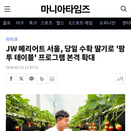
골프
야구
축구
스포츠
헬스
E스포츠·게임
오피니언
엔터
라이프
JW 메리어트 서울, 당일 수확 딸기로 '팜
투 테이블' 프로그램 본격 확대
2026-01-21 11:07:22