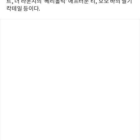
트, 더 라운지의 '베리홀릭' 애프터눈 티, 모보 바의 딸기
칵테일 등이다.