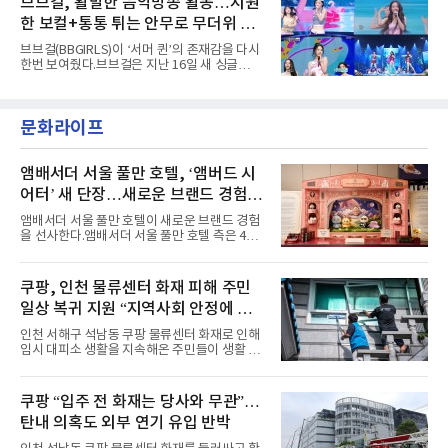
브브걸, 활발한 음악방송 활동…시원
엣을 거침없이 결합했다. 멤버들은 각기 다른 개
다”고 밝혔다.곡이 발표된 지 약 10개월 만이다.
성을 살린 스타일링을 선
한 보컬+통통 튀는 안무로 무더위 사
팀의 첫 번째 2억 스트리밍 곡은 동일 음반에 수
록된 ‘GO!’다. 이 노래는 공개 약 9개월 만인 지
냥
브브걸(BBGIRLS)이 ‘서머 퀸’의 존재감을 다시
난달 26일 자에 2억 고지를 밟았다. 이는 최근 5
한번 보여줬다.브브걸은 지난 16일 새 싱글
년 내 데뷔한 보이그룹의 곡 중 최단기 2억 달성
'BODY WAVE'(바디 웨이브)를 발매하고 각종 음
이며 ‘FaSHioN’이 그 다음이다.코르티스는 평
악방송에 출연했다.브브걸은 컴백 이후 Mnet
소 관심이 많은 ‘패션’을 소재로 곡을 공동 창작
'엠카운트다운'을 시작으로 KBS2 '뮤직뱅크',
했다. “내 티, 5 bucks 바지는, 만원” 등 멤버들
문화라이프
MBC '쇼! 음악중심', SBS '인기가요' 등 주요 음
의 라이프 스타일
악방송 무대에 올라 화려한 퍼포먼스를 펼쳤다.
시원한 에너지와 안정적인 라이브, 통통 튀는 매
력을 앞세워 매 무대 색다른 볼거리를 선사했다.
앰배서더 서울 풀만 호텔, ‘앰버드 시
특히 화사한 파스텔 톤의 비치웨어부터 청량한
어터’ 새 단장…새로운 브랜드 경험 선
마린룩, 햇살 아래 반짝이는 물결을 연상시키는
사
스커트, 강렬한 붉은 계열의 스타일링까지 각기
앰배서더 서울 풀만 호텔이 새로운 브랜드 경험
다른 매력을 선보였다. 브브걸은 다채로운 여름
을 선사한다.앰배서더 서울 풀만 호텔 측은 4일
패션을 완벽하게 소화하며 보
“호텔 공식 마스코트 앰버드(Ambird)의 새로운
이야기를 담은 인형 극장 콘셉트의 공간 ‘앰버드
시어터(Ambird Theater)’를 새롭게 선보인
쿠팡, 인천 물류센터 화재 피해 주민
다”고 밝혔다.앰배서더 서울 풀만 호텔은 로비
일상 복귀 지원 “지역사회 안정에 총
한편에 마련된 앰버드 존을 통해 앰버드의 세계
관을 소개해왔다. 앰버드 존은 앰버드가 우주여
력”
인천 서해구 석남동 쿠팡 물류센터 화재로 인해
행 중 수집한 다양한 굿즈를 전시한 '앰버드 플래
임시 대피소 생활을 지속해온 주민들이 생활 터
닛(Ambird Planet)과 계절별 플라워 연출로 사
전으로 돌아갈 수 있는 계기가 마련됐다. 쿠팡풀
랑받아온 ‘앰버드 가든(Ambird Garden)’으로
필먼트서비스(CFS)가 지난 28일부터 화재 피해
구성되어 있다.새 단장한 앰버드 시어터는 오페
주민을 대상으로 전문 출장 청소서비스 지원에
쿠팡 “입주 전 화재는 당사와 무관”…
라 극장을 모티브로 한 데코레이션으로 구성됐
나섬으로써 본격적인 지역사회 복구 작업이 시
다. 무대 공간 및 티켓 박스
탄내 의혹도 외부 연기 유입 반박
작된 것이다.대피소 주민 중심 청소 접수, 첫날
부터 2가구 지원 완료CFS는 신현초등학교, 신