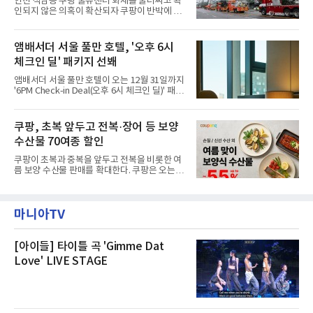
인천 석남동 쿠팡 물류센터 화재를 둘러싸고 확
현북초등학교, 신현여자중학교 등 인천 서해구
인되지 않은 의혹이 확산되자 쿠팡이 반박에 나
관내 임시 대피소 3곳에서 체류해온 화재 피해
섰다. 화재 전 센터 내부에서 탄내가 났다는 주장
주민들을 대상으로 출장 청소업체 요청 접수를
에 대해서는 외부 화재 연기 유입이라고 설명했
시작했다. 현장에서 극심한 피해를 입은 지역 주
고, 2023년 같은 물류센터에서 발생한 화재에
앰배서더 서울 풀만 호텔, '오후 6시
민들의 호응 속에 CFS는 즉시 행동에 나섰다. 지
대해서도 쿠팡 입주 전 공사 과정에서 벌어진 일
난 28일 오후 전문 청소업체와
체크인 딜' 패키지 선봬
이라며 선을 그었다.쿠팡은 21일 인천 물류센터
내부에서 불이 타는 냄새가 났다는 의혹과 관련
앰배서더 서울 풀만 호텔이 오는 12월 31일까지
해 “사실무근”이라는 입장을 밝혔다.회사 측은
'6PM Check-in Deal(오후 6시 체크인 딜)' 패키
“인근에서 지난 15일 다른 회사에서 발생한 대
지를 선보인다.이번 패키지는 오후 6시 체크인
형 화재 연기가 인입돼 즉시 방재팀이 조사한 결
으로 여유로운 저녁 시간부터 호텔 스테이를 시
과 일산화탄소가 미검출됐고, 내부 문제가 아닌
작할 수 있도록 준비됐다.앰배서더 서울 풀만 호
쿠팡, 초복 앞두고 전복·장어 등 보양
것으로 확인됐다”고 설명했다.이어 “정확한 화
텔 측은 “퇴근 후 또는 주말 도심 속에서 짧지만
재 원인은 추후 조사될
수산물 70여종 할인
온전한 휴식을 원하는 고객들에게 특별한 경험
을 제공한다”고 밝혔다.패키지는 디럭스와 이그
쿠팡이 초복과 중복을 앞두고 전복을 비롯한 여
제큐티브 두 가지 타입으로 구성된다. 디럭스 패
름 보양 수산물 판매를 확대한다. 쿠팡은 오는
키지는 객실 1박(룸 온리)으로 심플한 호캉스를
20일까지 전복, 문어, 낙지, 장어 등 70여종의 수
즐길 수 있으며, 이그제큐티브 패키지는 객실 1
산물을 할인 판매한다고 8일 밝혔다.이번 행사
박과 함께 클럽 앰배서더 라운지 2인 이용, 웰니
에는 국내산 활전복과 문어, 낙지, 장어, 생물새
스 센터 사우나 2인 이용 혜택이 포함된다.특히
마니아TV
우 등이 포함됐다. 쿠팡은 올해 큰 크기의 전복
클럽 앰배서더 라운지
생산량이 늘어난 점을 반영해 주요 산지 상품을
로켓프레시 새벽배송으로 선보인다고 설명했다.
전복은 산지에서 채취한 뒤 전국으로 직송되는
[아이들] 타이틀 곡 'Gimme Dat
방식으로 운영된다. 신선도가 중요한 상품인 만
Love' LIVE STAGE
큼 이르면 다음 날 오전 배송이 가능하도록 물류
망을 활용하고 있다.쿠팡의 전복 매입량도 늘고
있다. 쿠팡에 따르면 전복 매입량은 2020년 30
톤 미만에서 2022년 140톤