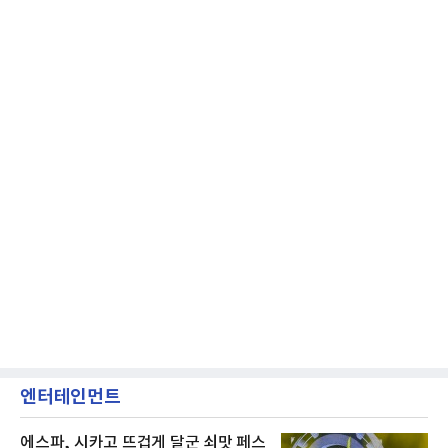
엔터테인먼트
에스파, 시카고 뜨겁게 달군 쇠맛 페스