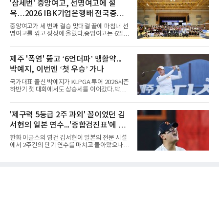
독 선두로 도약했다.강채연은 7일 제주도 서귀
'삼세번' 중앙여고, 선명여고에 설
비교하기 어려울 정도로 폭염이 길어지고 강해
포의 테디밸리 골프앤리조트(파72)에서 열린 2
지고 있다. 여기에 장마, 이
욕…2026 IBK기업은행배 전국중고
라운드에서 버디 5개와 보기 1개를 묶어 4언더
파 68타를 쳤다. 중간합계 9언더파 135타로 전
배구대회 우승
중앙여고가 세 번째 결승 맞대결 끝에 마침내 선
날 공동 4위에서 선두로 올라섰다. 공동 2위 그
명여고를 꺾고 정상에 올랐다.중앙여고는 6일
룹(8언더파 136타)과는 한 타 차다.이 대회는 그
충북 제천실내체육관에서 열린 2026 IBK기업은
에게 특별하다. 2023년 정규투어에 데뷔한 강채
행배 전국중고배구대회 18세 이하 여자부 결승
연은 2024년 8월 이 대회에서 공동 2위로 주목
에서 선명여고를 세트스코어 3-1(13-25, 25-14,
제주 '폭염' 뚫고 ‘6언더파’ 맹활약...
받았으나, 지난해 상금순위 75위에 그쳐 시드순
25-17, 25-10)로 물리치고 우승을 차지했다.첫
위전으로 밀렸고 본선에서도 78위에
박예지, 이번엔 ‘첫 우승’ 가나
세트를 13-25로 내주며 불안하게 출발한 중앙여
고는 이후 조직력을 되찾아 2세트부터 경기 주
국가대표 출신 박예지가 KLPGA 투어 2026시즌
도권을 완전히 장악했다. 강한 서브와 탄탄한 수
하반기 첫 대회에서도 상승세를 이어갔다.박예
비를 앞세워 내리 세 세트를 따내며 짜릿한 역전
지는 6일 제주 서귀포 테디밸리 골프앤리조트에
승을 완성했다.이번 우승은 더욱 의미가 컸다. 중
서 열린 KLPGA 투어 제주삼다수 마스터스 1라
앙여고는 올해 3월 춘계연맹전과 5월 종별선수
운드에서 보기 없이 버디만 6개를 잡아내며 6언
'제구력 5등급 2주 과외' 꼴이었던 김
권대회 결승에서 모두 선명여고에 패해 준우승
더파 66타를 쳤다. 박예지는 서어진, 신다인과
에 머물렀다. 그러나 세 번째
서현의 일본 연수...'종합검진표'에 불
선두권을 형성했다.이날 경기가 열린 테디밸리
골프앤리조트 역시 전국적 폭염을 피해가지 못
과
한화 이글스의 영건 김서현이 일본의 전문 시설
했다. 대회장의 최고 기온은 35도에 달했다. 섬
에서 2주간의 단기 연수를 마치고 돌아왔으나,
지역 특성상 습도가 높아 체감온도는 더 높게 느
실전 마운드에서 여전히 극심한 제구 난조를 노
껴졌다.하지만 박예지는 폭염 만큼이나 매섭고
출하며 야구 팬들과 전문가들 사이에 씁쓸한 뒷
뜨거운 경기력을 선보이며 첫 우승을 향한 발판
맛을 남기고 있다.출국 당시만 해도 선수의 고질
을 마련했다.경기 후 박예지는 “날씨가 덥고 습
적인 제구 문제를 해결할 특효약이 될 것처럼 포
해 체력적으로 쉽지 않은 경기였지
장되었던 이번 연수는, 뚜껑을 열어보니 '제구력
5등급에게 2주짜리 족집게 과외를 붙여 1등급을
기대한 꼴'이었다는 냉정한 평가를 피하기 어렵
게 됐다.야구에서 투수의 제구력은 오랜 시간 투
구폼을 반복하며 몸에 새겨진 일종의 근육 기억
과 밸런스의 산물이다. 릴리스 포인트의 미세한