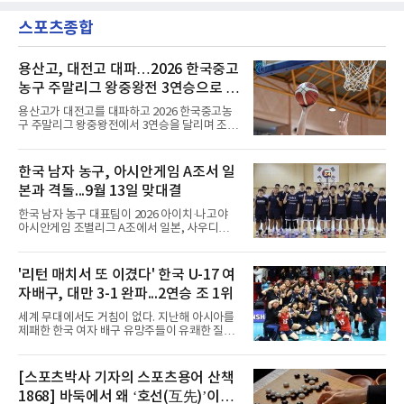
확보한 것으로 알려졌다.경찰은 협회가 홍 전 감
단 역사상 처음으로, 3학년 김강준·신지섭·이서
독을 1순위 후보로 정하고 검증한 과정, 이사회
스포츠종합
현·정현웅과 2학년 정하원이 대상이다.오산고의
의 최종 승인 경위를 살
성적이 배경이 됐다. 올 시즌 백운기 전국 고등학
교 축구대회와 코리아풋볼파크 U-18 챔피언스
컵, K리그 U-17 챔피언십을 잇달아 제패했다.시
용산고, 대전고 대파…2026 한국중고
기도 맞물렸다. 서울은 9월 시작하는 아시아축
농구 주말리그 왕중왕전 3연승으로 조
구연맹(AFC) 챔피언스리그2(ACL2)를 앞두고 선
1위 16강 진출
수단 깊이를 더하는 동시에 유스 출신에게 국제
용산고가 대전고를 대파하고 2026 한국중고농
무대 경험을 주려 했다.면면도 다양하다. 측면 공
구 주말리그 왕중왕전에서 3연승을 달리며 조 1
격수 정현웅은 돌파력이
위로 16강에 진출했다.용산고는 8일 전남 해남
우슬체육관에서 열린 대회 남고부 B조 예선 3차
전에서 대전고를 상대로 주전 선수들의 고른 활
한국 남자 농구, 아시안게임 A조서 일
약을 앞세워 108-33으로 대승을 거뒀다.용산고
본과 격돌...9월 13일 맞대결
는 배대범이 22점, 김민기가 19점, 이승민이 13
점을 올리며 공격을 이끌었다. 경기 초반부터 주
한국 남자 농구 대표팀이 2026 아이치·나고야
도권을 잡은 용산고는 일찌감치 승기를 굳히며
아시안게임 조별리그 A조에서 일본, 사우디아라
대전고에 큰 점수 차 승리를 거뒀다.이로써 용산
비아, 인도네시아와 경쟁한다.대회 조직위원회
고는 예선 3경기를 모두 승리하며 B조 1위로 16
가 8일 발표한 일정에 따르면 한국은 9월 10일
강에 진출했다. 용산고는 16강에서 배재고와 맞
사우디, 11일 인도네시아, 13일 일본과 차례로
'리턴 매치서 또 이겼다' 한국 U-17 여
붙는다.C조에서는 양정고가 충주고를 82-35로
맞붙는다. FIBA 랭킹은 일본 22위, 한국 57위, 사
크게 꺾고 16강 진출을 확정했다
자배구, 대만 3-1 완파...2연승 조 1위
우디 65위, 인도네시아 94위로, 랭킹과 홈 이점
을 모두 갖춘 일본이 최대 변수다.니콜라이스 마
세계 무대에서도 거침이 없다. 지난해 아시아를
줄스(라트비아) 감독이 이끄는 대표팀은 지난달
제패한 한국 여자 배구 유망주들이 유쾌한 질주
6일 FIBA 월드컵 예선 1라운드 6차전에서 일본
를 이어가고 있다.중·고교 선수들로 구성된 17세
을 2점 차로 꺾었다. 오는 15·16일 도쿄에서 일
이하(U-17) 여자배구대표팀은 8일(한국시간) 칠
본과 평가전도 예정돼 실전 점검이 가능하다.
레 로스안데스에서 열린 2026 국제배구연맹
[스포츠박사 기자의 스포츠용어 산책
NBA에 도전 중인 이현중을 앞세운 대표팀의 목
(FIVB) U-17 여자 세계선수권대회 조별리그 D조
표는 우승이다.조별리그는 12
1868] 바둑에서 왜 ‘호선(互先)’이라
2차전에서 대만을 세트 점수 3-1(25-19 18-25