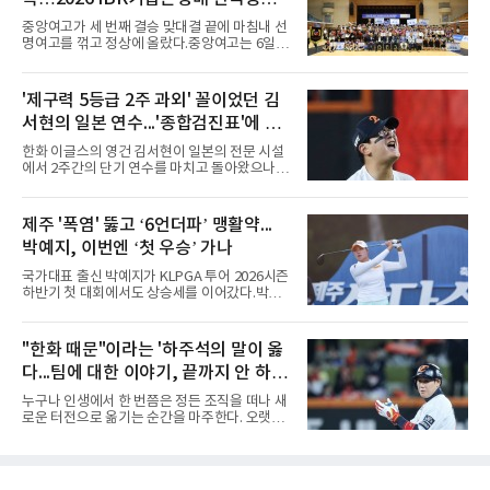
을 던졌다.물론 144경기가 세계적으로 특별히
많은 숫자는 아니다. 메이저리그는 팀당 162경
배구대회 우승
중앙여고가 세 번째 결승 맞대결 끝에 마침내 선
기, 일본프로야구도 143~144경기를 치른다. 숫
명여고를 꺾고 정상에 올랐다.중앙여고는 6일
자만 놓고 보면 KBO가 유난히 혹사 구조라고 말
충북 제천실내체육관에서 열린 2026 IBK기업은
하기 어렵다.하지만 중요한 것은 숫자가 아니라
행배 전국중고배구대회 18세 이하 여자부 결승
환경이다. 한국의 여름은 달라지고 있다. 과거와
에서 선명여고를 세트스코어 3-1(13-25, 25-14,
'제구력 5등급 2주 과외' 꼴이었던 김
비교하기 어려울 정도로 폭염이 길어지고 강해
25-17, 25-10)로 물리치고 우승을 차지했다.첫
지고 있다. 여기에 장마, 이
서현의 일본 연수...'종합검진표'에 불
세트를 13-25로 내주며 불안하게 출발한 중앙여
고는 이후 조직력을 되찾아 2세트부터 경기 주
과
한화 이글스의 영건 김서현이 일본의 전문 시설
도권을 완전히 장악했다. 강한 서브와 탄탄한 수
에서 2주간의 단기 연수를 마치고 돌아왔으나,
비를 앞세워 내리 세 세트를 따내며 짜릿한 역전
실전 마운드에서 여전히 극심한 제구 난조를 노
승을 완성했다.이번 우승은 더욱 의미가 컸다. 중
출하며 야구 팬들과 전문가들 사이에 씁쓸한 뒷
앙여고는 올해 3월 춘계연맹전과 5월 종별선수
맛을 남기고 있다.출국 당시만 해도 선수의 고질
제주 '폭염' 뚫고 ‘6언더파’ 맹활약...
권대회 결승에서 모두 선명여고에 패해 준우승
적인 제구 문제를 해결할 특효약이 될 것처럼 포
에 머물렀다. 그러나 세 번째
박예지, 이번엔 ‘첫 우승’ 가나
장되었던 이번 연수는, 뚜껑을 열어보니 '제구력
5등급에게 2주짜리 족집게 과외를 붙여 1등급을
국가대표 출신 박예지가 KLPGA 투어 2026시즌
기대한 꼴'이었다는 냉정한 평가를 피하기 어렵
하반기 첫 대회에서도 상승세를 이어갔다.박예
게 됐다.야구에서 투수의 제구력은 오랜 시간 투
지는 6일 제주 서귀포 테디밸리 골프앤리조트에
구폼을 반복하며 몸에 새겨진 일종의 근육 기억
서 열린 KLPGA 투어 제주삼다수 마스터스 1라
과 밸런스의 산물이다. 릴리스 포인트의 미세한
운드에서 보기 없이 버디만 6개를 잡아내며 6언
"한화 때문"이라는 '하주석의 말이 옳
오차나 하체 활용의 불균형은 수백, 수천 번의
더파 66타를 쳤다. 박예지는 서어진, 신다인과
교정 훈련과 실전 피드
다...팀에 대한 이야기, 끝까지 안 하는
선두권을 형성했다.이날 경기가 열린 테디밸리
골프앤리조트 역시 전국적 폭염을 피해가지 못
게 도리
누구나 인생에서 한 번쯤은 정든 조직을 떠나 새
했다. 대회장의 최고 기온은 35도에 달했다. 섬
로운 터전으로 옮기는 순간을 마주한다. 오랫동
지역 특성상 습도가 높아 체감온도는 더 높게 느
안 애정을 쏟았던 직장이든, 혹은 아쉬움과 상처
껴졌다.하지만 박예지는 폭염 만큼이나 매섭고
를 안고 떠난 곳이든 마침표를 찍는 일은 늘 복잡
뜨거운 경기력을 선보이며 첫 우승을 향한 발판
한 감정을 동반한다. 그곳을 떠난 뒤 주위에서 묻
을 마련했다.경기 후 박예지는 “날씨가 덥고 습
는다. "지금 여기 어때? 거기는 어땠어?" 이때 쏟