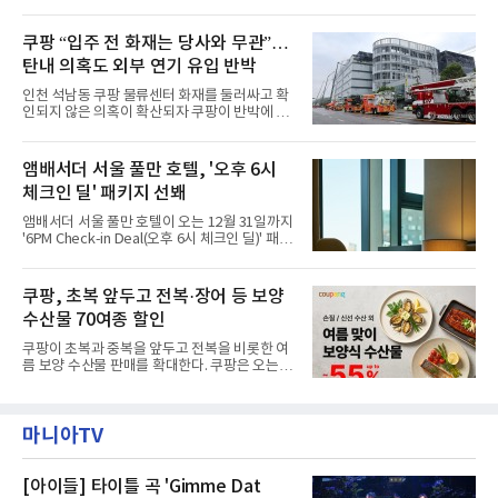
전으로 돌아갈 수 있는 계기가 마련됐다. 쿠팡풀
랑받아온 ‘앰버드 가든(Ambird Garden)’으로
필먼트서비스(CFS)가 지난 28일부터 화재 피해
구성되어 있다.새 단장한 앰버드 시어터는 오페
주민을 대상으로 전문 출장 청소서비스 지원에
쿠팡 “입주 전 화재는 당사와 무관”…
라 극장을 모티브로 한 데코레이션으로 구성됐
나섬으로써 본격적인 지역사회 복구 작업이 시
다. 무대 공간 및 티켓 박스
탄내 의혹도 외부 연기 유입 반박
작된 것이다.대피소 주민 중심 청소 접수, 첫날
부터 2가구 지원 완료CFS는 신현초등학교, 신
인천 석남동 쿠팡 물류센터 화재를 둘러싸고 확
현북초등학교, 신현여자중학교 등 인천 서해구
인되지 않은 의혹이 확산되자 쿠팡이 반박에 나
관내 임시 대피소 3곳에서 체류해온 화재 피해
섰다. 화재 전 센터 내부에서 탄내가 났다는 주장
주민들을 대상으로 출장 청소업체 요청 접수를
에 대해서는 외부 화재 연기 유입이라고 설명했
시작했다. 현장에서 극심한 피해를 입은 지역 주
고, 2023년 같은 물류센터에서 발생한 화재에
앰배서더 서울 풀만 호텔, '오후 6시
민들의 호응 속에 CFS는 즉시 행동에 나섰다. 지
대해서도 쿠팡 입주 전 공사 과정에서 벌어진 일
난 28일 오후 전문 청소업체와
체크인 딜' 패키지 선봬
이라며 선을 그었다.쿠팡은 21일 인천 물류센터
내부에서 불이 타는 냄새가 났다는 의혹과 관련
앰배서더 서울 풀만 호텔이 오는 12월 31일까지
해 “사실무근”이라는 입장을 밝혔다.회사 측은
'6PM Check-in Deal(오후 6시 체크인 딜)' 패키
“인근에서 지난 15일 다른 회사에서 발생한 대
지를 선보인다.이번 패키지는 오후 6시 체크인
형 화재 연기가 인입돼 즉시 방재팀이 조사한 결
으로 여유로운 저녁 시간부터 호텔 스테이를 시
과 일산화탄소가 미검출됐고, 내부 문제가 아닌
작할 수 있도록 준비됐다.앰배서더 서울 풀만 호
쿠팡, 초복 앞두고 전복·장어 등 보양
것으로 확인됐다”고 설명했다.이어 “정확한 화
텔 측은 “퇴근 후 또는 주말 도심 속에서 짧지만
재 원인은 추후 조사될
수산물 70여종 할인
온전한 휴식을 원하는 고객들에게 특별한 경험
을 제공한다”고 밝혔다.패키지는 디럭스와 이그
쿠팡이 초복과 중복을 앞두고 전복을 비롯한 여
제큐티브 두 가지 타입으로 구성된다. 디럭스 패
름 보양 수산물 판매를 확대한다. 쿠팡은 오는
키지는 객실 1박(룸 온리)으로 심플한 호캉스를
20일까지 전복, 문어, 낙지, 장어 등 70여종의 수
즐길 수 있으며, 이그제큐티브 패키지는 객실 1
산물을 할인 판매한다고 8일 밝혔다.이번 행사
박과 함께 클럽 앰배서더 라운지 2인 이용, 웰니
에는 국내산 활전복과 문어, 낙지, 장어, 생물새
스 센터 사우나 2인 이용 혜택이 포함된다.특히
마니아TV
우 등이 포함됐다. 쿠팡은 올해 큰 크기의 전복
클럽 앰배서더 라운지
생산량이 늘어난 점을 반영해 주요 산지 상품을
로켓프레시 새벽배송으로 선보인다고 설명했다.
전복은 산지에서 채취한 뒤 전국으로 직송되는
[아이들] 타이틀 곡 'Gimme Dat