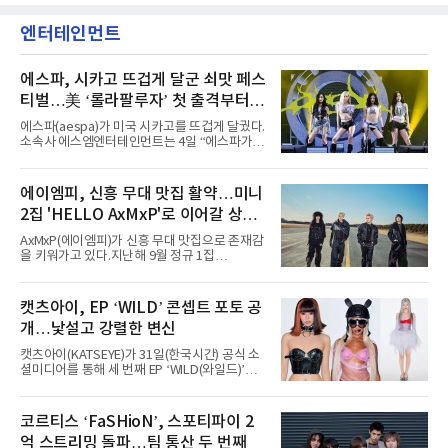
엔터테인먼트
에스파, 시카고 뜨겁게 달군 쇠맛 페스
티벌…美 ‘롤라팔루자’ 첫 출격부터
증명한 존재감
에스파(aespa)가 미국 시카고를 뜨겁게 달궜다.
소속사 에스엠엔터테인먼트는 4일 “에스파가
지난 2일(현지 시간) 미국 시카고 그랜트 파크에
서 열린 ‘롤라팔루자 시카고’(Lollapalooza
Chicago)의 알리안츠 스테이지에 올랐다”며
에이엠피, 신흥 무대 맛집 활약…미니
“총 14곡으로 구성된 세트리스트를 선사, 데뷔 7
2집 'HELLO AxMxP'로 이어갈 상승
년 차다운 노련한 무대 매너와 파워풀한 에너지
로 현장의 분위기를 압도했다”고 밝혔다.1991
세
AxMxP(에이엠피)가 신흥 무대 맛집으로 존재감
년 시작된 ‘롤라팔루자’는 8개 스테이지, 170여
을 키워가고 있다.지난해 9월 정규 1집
팀의 아티스트와 40만 명 이상의 관객이 운집하
'AxMxP'를 발매하며 가요계에 정식 출격한
는 북미 최대 규모의 페스티벌이다.올해 ‘롤라팔
AxMxP는 데뷔 전부터 버스킹과 각종 페스티벌,
루자 시카고’에는 에스파 외에도 제니, 아이들,
공연 무대에 오르며 실전 경험을 쌓아왔다.이들
캣츠아이, EP ‘WILD’ 콘셉트 포토 공
코르티스 등 K팝 스타들이 출연진 명단에 이름
은 소속사 패밀리 콘서트를 비롯해 '뷰티풀 민트
을 올렸다.이날 에스파는
개…낯설고 강렬한 변신
라이프 2025', '2025 부산국제록페스티벌' 등 대
형 무대에 잇달아 출연해 당찬 에너지와 풋풋한
캣츠아이(KATSEYE)가 31일(한국시간) 공식 소
매력으로 음악팬들의 눈도장을 찍었다.이후
셜미디어를 통해 세 번째 EP ‘WILD(와일드)’의
AxMxP는 '카운트다운 판타지 2025-2026',
콘셉트 포토와 트랙리스트를 공개했다.‘Wild
'PEAKBOX 2025 vol.2 : 사랑·청춘·행복', '2025
heart(와일드 하트)’라는 제목이 붙은 콘셉트 포
Someday Christmas - 부산' 등 무대를 통해 안
토에는 멤버들의 본능적이고 야성적인 면모가
코르티스 ‘FaSHioN’, 스포티파이 2
정적인 실력을 입증했고, 올해 '2026 어썸뮤직
강렬하게 담겼다. 짙은 아이섀도와 푸른빛·금빛·
페스티벌', '뷰티풀 민트 라이프 2026', '2026
억 스트리밍 돌파…팀 통산 두 번째
붉은빛의 컬러 렌즈가 비현실적인 분위기를 자