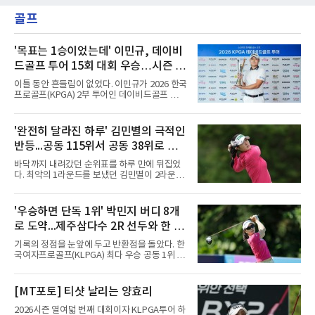
골프
'목표는 1승이었는데' 이민규, 데이비
드골프 투어 15회 대회 우승…시즌 2
승
이틀 동안 흔들림이 없었다. 이민규가 2026 한국
프로골프(KPGA) 2부 투어인 데이비드골프 투어
15회 대회(총상금 1억원)에서 시즌 두 번째 우승
을 거뒀다.이민규는 7일 충남 태안 솔라고 CC(파
71)에서 열린 2라운드에서 버디만 8개를 잡아 8
'완전히 달라진 하루' 김민별의 극적인
언더파 63타를 쳤다. 전날 보기 없이 9언더파로
반등...공동 115위서 공동 38위로 도
개인 18홀 최저타를 세웠던 그는 최종 합계 17언
더파 125타로, 공동 2위 박태완과 안해천(이상
약
바닥까지 내려갔던 순위표를 하루 만에 뒤집었
13언더파 129타)을 4타 차로 따돌렸다. 우승 상
다. 최악의 1라운드를 보냈던 김민별이 2라운드
금은 2천만원이다.여정에는 성장이 담겼다.
에서 반등에 성공했다.김민별은 7일 제주도 서
2021년 KPGA 프로로 입회해 2부 투어에서 활
귀포의 테디밸리 골프앤리조트(파72)에서 열린
약해온 이민규는 지난 5월 데이비드골프 투어 7
2026시즌 한국여자프로골프(KLPGA) 투어 제주
'우승하면 단독 1위' 박민지 버디 8개
회 대회에서 데뷔 첫 승을 거뒀다.
삼다수 마스터스(총상금 10억 원) 2라운드에서
로 도약...제주삼다수 2R 선두와 한 타
보기 없이 버디만 7개를 잡아 7언더파 65타를 쳤
다. 중간합계 1언더파 143타를 기록한 그는 전날
차
기록의 정점을 눈앞에 두고 반환점을 돌았다. 한
공동 115위에서 무려 77계단 뛰어오른 공동 38
국여자프로골프(KLPGA) 최다 우승 공동 1위 박
위로 컷을 통과했다. 이번 대회 컷 기준은 1오버
민지가 제주삼다수 마스터스(총상금 10억원)에
파 145타였다.전날과는 딴판이었다. 1라운드에
서 선두권으로 올라섰다.통산 20승의 박민지는
서 버디 1개에 보기 5개, 더블보기 1개를 묶어 6
7일 제주 서귀포시 테디밸리 골프앤리조트(파
[MT포토] 티샷 날리는 양효리
오버파 78타로 공동 115위에 머물러 컷 탈락이
72)에서 열린 2라운드에서 버디 8개와 보기 1개
유력해 보였던 그였다.반전의 흐
를 묶어 7언더파 65타를 쳤다. 1라운드에서 71
2026시즌 열여덟 번째 대회이자 KLPGA투어 하