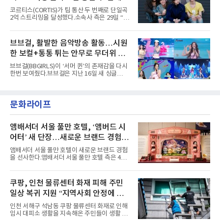
아내고, 여러 원색이 불규칙하게 뒤섞인 멀티컬
코르티스(CORTIS)가 팀 통산 두 번째로 단일곡
러 헤어와 과감한 블루·블랙 립 메이크업이 낯설
2억 스트리밍을 달성했다.소속사 측은 29일 “코
고도 매혹적인 비주얼을 완성했다.스타일링 역
르티스의 데뷔 앨범 수록곡 ‘FaSHioN’이 글로
시 파격적이다. 스터드와 망사, 코르셋, 풍성한
벌 오디오·음원 스트리밍 플랫폼 스포티파이에
레이스 등 언뜻 어울리지 않을 듯한 소재와 실루
서 27일 자로 누적 재생 수 2억 회를 돌파했
브브걸, 활발한 음악방송 활동…시원
엣을 거침없이 결합했다. 멤버들은 각기 다른 개
다”고 밝혔다.곡이 발표된 지 약 10개월 만이다.
성을 살린 스타일링을 선
한 보컬+통통 튀는 안무로 무더위 사
팀의 첫 번째 2억 스트리밍 곡은 동일 음반에 수
록된 ‘GO!’다. 이 노래는 공개 약 9개월 만인 지
냥
브브걸(BBGIRLS)이 ‘서머 퀸’의 존재감을 다시
난달 26일 자에 2억 고지를 밟았다. 이는 최근 5
한번 보여줬다.브브걸은 지난 16일 새 싱글
년 내 데뷔한 보이그룹의 곡 중 최단기 2억 달성
'BODY WAVE'(바디 웨이브)를 발매하고 각종 음
이며 ‘FaSHioN’이 그 다음이다.코르티스는 평
악방송에 출연했다.브브걸은 컴백 이후 Mnet
소 관심이 많은 ‘패션’을 소재로 곡을 공동 창작
'엠카운트다운'을 시작으로 KBS2 '뮤직뱅크',
했다. “내 티, 5 bucks 바지는, 만원” 등 멤버들
문화라이프
MBC '쇼! 음악중심', SBS '인기가요' 등 주요 음
의 라이프 스타일
악방송 무대에 올라 화려한 퍼포먼스를 펼쳤다.
시원한 에너지와 안정적인 라이브, 통통 튀는 매
력을 앞세워 매 무대 색다른 볼거리를 선사했다.
앰배서더 서울 풀만 호텔, ‘앰버드 시
특히 화사한 파스텔 톤의 비치웨어부터 청량한
어터’ 새 단장…새로운 브랜드 경험 선
마린룩, 햇살 아래 반짝이는 물결을 연상시키는
사
스커트, 강렬한 붉은 계열의 스타일링까지 각기
앰배서더 서울 풀만 호텔이 새로운 브랜드 경험
다른 매력을 선보였다. 브브걸은 다채로운 여름
을 선사한다.앰배서더 서울 풀만 호텔 측은 4일
패션을 완벽하게 소화하며 보
“호텔 공식 마스코트 앰버드(Ambird)의 새로운
이야기를 담은 인형 극장 콘셉트의 공간 ‘앰버드
시어터(Ambird Theater)’를 새롭게 선보인
쿠팡, 인천 물류센터 화재 피해 주민
다”고 밝혔다.앰배서더 서울 풀만 호텔은 로비
일상 복귀 지원 “지역사회 안정에 총
한편에 마련된 앰버드 존을 통해 앰버드의 세계
관을 소개해왔다. 앰버드 존은 앰버드가 우주여
력”
인천 서해구 석남동 쿠팡 물류센터 화재로 인해
행 중 수집한 다양한 굿즈를 전시한 '앰버드 플래
임시 대피소 생활을 지속해온 주민들이 생활 터
닛(Ambird Planet)과 계절별 플라워 연출로 사