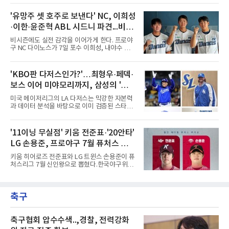
승과 평균자책점 1.20이라는 압도적인 기록을
투수 미야지 유라(일본)를 한국야구위원회
남겼고, 1980년대 후반 리그를 지배했다. 일본
(KBO)에 웨이버 공시 요청하고, 일본 출신 투수
'유망주 셋 호주로 보낸다' NC, 이희성
프로야구에서도 성공하며 한국 선수의 해외 진
미야모리 사토시를 올 시즌 남은 기간 이적료 포
출 가능성을 보여준 상징적인 존
·이한·윤준혁 ABL 시드니 파견...비시
함 총 7만3천달러에 영입했다고 발표했다.미야
모리의 경력은 이렇다. 우완인 그는 2022년 일본
즌 실전 경험
비시즌에도 실전 감각을 이어가게 한다. 프로야
프로야구 라쿠텐 골든이글스에 입단해 2025년
구 NC 다이노스가 7일 포수 이희성, 내야수 이
까지 1군에서 69경기 2승 3패 10홀드 1세이브
한, 외야수 윤준혁을 올겨울 호주프로야구(ABL)
평균자책점 5.10을 기록했다. 올해는 2군 오이식
시드니 블루삭스에 파견한다고 밝혔다.세 선수
스 니가타 알비렉스 소속으로 17경기에 등판해
는 11월 12일 호주로 출국해 ABL 정규리그 일정
'KBO판 다저스인가?'…최형우·페덱·
5승 5패 평균자책점 4.36을 남겼다. 그는 치열하
을 소화한 뒤 내년 2월 귀국한다. NC는 비시즌
게 우승 경쟁을 하는 팀에서 뛰게
보스 이어 미야모리까지, 삼성의 '스펙
기간 유망주들에게 실전 경기 경험을 주기 위해
파견 프로그램을 진행하게 됐다고 전했다.이는
만렙' 승부수
미국 메이저리그의 LA 다저스는 막강한 자본력
처음이 아니다. NC는 2022년 질롱 코리아,
과 데이터 분석을 바탕으로 이미 검증된 스타들
2023년 브리즈번 밴디츠, 2024년 퍼스 히트 등
을 영입하는 대표적인 팀이다. 오타니 쇼헤이를
매년 ABL 구단에 유망주를 파견해왔다.
비롯해 메이저리그 정상급 선수들을 품으며 매
시즌 우승 후보로 평가받는 다저스의 행보는 늘
'11이닝 무실점' 키움 전준표·'20안타'
야구계의 관심을 끌었다. 가능성에 투자하기보
LG 손용준, 프로야구 7월 퓨처스 루키
다, 이미 무대에서 증명한 선수들을 통해 당장의
경쟁력을 끌어올린다는 점이다.최근 한국 프로
상
키움 히어로즈 전준표와 LG 트윈스 손용준이 퓨
야구에서도 비슷한 방향성을 보여주는 팀이 있
처스리그 7월 신인왕으로 뽑혔다.한국야구위원
다. 바로 삼성 라이온즈다. 삼성은 오프시즌 최형
회(KBO)는 7일 2026 메디힐 KBO 퓨처스리그 7
우를 다시 품었다. 이는 단순한 베테랑 영입이 아
월 퓨처스 루키상 수상자로 두 선수를 선정했다
니라, 승부처에서 힘을 발휘할 수 있는 검증된
고 밝혔다. 대체 선수 대비 승리 기여도(WAR)를
리더를 선택한 것이다.외국인 대체 투수 구성도
축구
기준으로 전준표가 0.63, 손용준이 0.73으로 각
마찬가지다. 메이저리그
각 투수와 타자 부문 1위에 올랐다.전준표의 7월
은 완벽했다. 두 경기에 모두 선발 등판해 11이
닝 무실점으로 2승을 챙겼다. 월간 평균자책점
축구협회 압수수색..,경찰, 전력강화
0.00으로 전체 1위, 이닝당 출루허용률(WHIP)