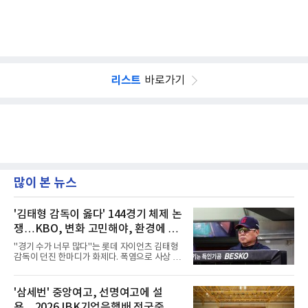
리스트
바로가기
많이 본 뉴스
'김태형 감독이 옳다' 144경기 체제 논
쟁…KBO, 변화 고민해야, 환경에 맞
는 경기 수가 바람직
"경기 수가 너무 많다"는 롯데 자이언츠 김태형
감독이 던진 한마디가 화제다. 폭염으로 사상 초
유의 이틀 연속 전 경기 취소가 결정된 날, 김 감
독은 단순히 더위를 이야기하지 않았다. 우천,
폭염, 부상 등 변수가 늘어나는 현실에서 현재
'삼세번' 중앙여고, 선명여고에 설
팀당 144경기 체제가 과연 지속 가능한지 질문
욕…2026 IBK기업은행배 전국중고