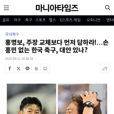
골프
야구
축구
스포츠
헬스
E스포츠·게임
오피니언
엔터
국내축구
홍명보, 주장 교체보다 먼저 답하라!…손
흥민 없는 한국 축구, 대안 있나?
2025-09-11 16:58:56