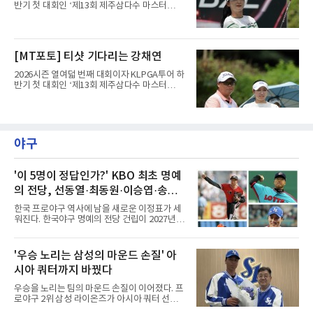
타로 공동 30위에 머물렀던 그는 8언더파 136타
반기 첫 대회인 ‘제13회 제주삼다수 마스터
로 최정원, 문정민, 서어진, 신다인과 공동 2위에
스’(총상금 10억 원, 우승상금 1억 8천만 원)가
이름을 올렸다. 단독 선두 강채연(9언더파 135
제주도 서귀포시에 위치한 테디밸리 골프앤리조
타)과는 한 타 차다.걸린 것이 크다. 지난 5월 sh
트(파72/6,767야드)에서 열리고 있다.7일 현재
수협은행 MBN 여자 오픈에서 통산 20승을 채운
2라운드 경기가 펼쳐지고 있다.양효리가 12번
[MT포토] 티샷 기다리는 강채연
박민지는 이번 대회에서 우승하면 KLPGA 통산
홀에서 경기하고 있다.
최다 우승 단독 1위에 오른다.라
2026시즌 열여덟 번째 대회이자 KLPGA투어 하
반기 첫 대회인 ‘제13회 제주삼다수 마스터
스’(총상금 10억 원, 우승상금 1억 8천만 원)가
제주도 서귀포시에 위치한 테디밸리 골프앤리조
트(파72/6,767야드)에서 열리고 있다.7일 현재
2라운드 경기가 펼쳐지고 있다.강채연이 12번
홀에서 경기하고 있다.
야구
'이 5명이 정답인가?' KBO 최초 명예
의 전당, 선동열·최동원·이승엽·송진
우·김응용을 둘러싼 논쟁
한국 프로야구 역사에 남을 새로운 이정표가 세
워진다. 한국야구 명예의 전당 건립이 2027년으
로 다가오면서 이제 야구계의 관심은 하나의 질
문으로 향하고 있다. "누가 한국 야구 최초의 명
예의 전당 헌액자가 될 것인가?"현재 가장 많이
'우승 노리는 삼성의 마운드 손질' 아
거론되는 후보군은 선동열, 최동원, 이승엽, 송
시아 쿼터까지 바꿨다
진우, 그리고 김응용 감독이다. 한국 야구의 시
대별 상징성과 업적을 고려하면 충분히 설득력
우승을 노리는 팀의 마운드 손질이 이어졌다. 프
있는 이름들이다.선동열은 한국 야구가 배출한
로야구 2위 삼성 라이온즈가 아시아 쿼터 선수
최고의 투수로 평가받는다. 해태 시절 통산 146
교체를 단행했다.삼성은 7일 기존 아시아 쿼터