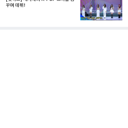
꾸며 데뷔!