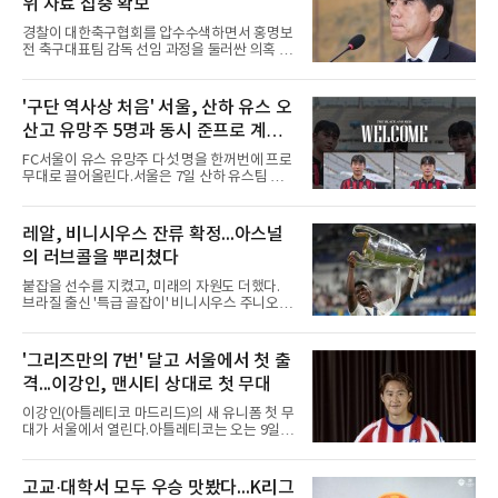
위 자료 집중 확보
은 1.00이다. 서울고 졸업 후 2024 신인 드래프
트 1라운드 8순위로 키움에 입단했다.손용준은
경찰이 대한축구협회를 압수수색하면서 홍명보
방망이로 존재감을 드러냈다. 지난달 퓨처스리
전 축구대표팀 감독 선임 과정을 둘러싼 의혹 규
그 전체에서 가장 많은 20안타를 때
명에 속도가 붙었다.월드컵 조별리그 탈락 이후
비판이 홍 전 감독에게 집중됐지만 경찰의 시선
은 다른 곳을 향한다. 성적 부진과 별개로 선임
'구단 역사상 처음' 서울, 산하 유스 오
과정에 부당함이 있었는지가 수사의 본류다.7일
산고 유망주 5명과 동시 준프로 계
연합뉴스 취재를 종합하면 서울경찰청 광역수사
단 금융범죄수사대는 전날 축구협회 사무실 등
약...ACL2 겨냥
FC서울이 유스 유망주 다섯 명을 한꺼번에 프로
을 압수수색해 감독 선임 관련 자료를 다수 확보
무대로 끌어올린다.서울은 7일 산하 유스팀 서
했다. 특히 감독 후보를 검토해 이사회에 추천하
울 오산고 소속 선수 5명과 준프로 계약을 맺었
는 전력강화위원회가 생성한 자료를 집중적으로
다고 밝혔다. 한 번에 다섯 명과 계약한 것은 구
확보한 것으로 알려졌다.경찰은 협회가 홍 전 감
단 역사상 처음으로, 3학년 김강준·신지섭·이서
레알, 비니시우스 잔류 확정...아스널
독을 1순위 후보로 정하고 검증한 과정, 이사회
현·정현웅과 2학년 정하원이 대상이다.오산고의
의 최종 승인 경위를 살
의 러브콜을 뿌리쳤다
성적이 배경이 됐다. 올 시즌 백운기 전국 고등학
교 축구대회와 코리아풋볼파크 U-18 챔피언스
붙잡을 선수를 지켰고, 미래의 자원도 더했다.
컵, K리그 U-17 챔피언십을 잇달아 제패했다.시
브라질 출신 '특급 골잡이' 비니시우스 주니오르
기도 맞물렸다. 서울은 9월 시작하는 아시아축
(26)가 레알 마드리드와의 동행을 2032년까지
구연맹(AFC) 챔피언스리그2(ACL2)를 앞두고 선
이어간다.스페인 프로축구 프리메라리가 '거함'
수단 깊이를 더하는 동시에 유스 출신에게 국제
레알 마드리드는 7일(한국시간) 비니시우스와
'그리즈만의 7번' 달고 서울에서 첫 출
무대 경험을 주려 했다.면면도 다양하다. 측면 공
2032년 6월 30일까지 유효한 6년 연장 계약에
격수 정현웅은 돌파력이
격...이강인, 맨시티 상대로 첫 무대
합의했다고 공식 발표했다. 비니시우스는 재계
약 확정 후 사회관계망서비스(SNS)에 베르나베
이강인(아틀레티코 마드리드)의 새 유니폼 첫 무
우에서의 8년은 너무 짧다며, 앞으로 6년, 그리
대가 서울에서 열린다.아틀레티코는 오는 9일
고 영원히 함께하겠다고 애정을 드러냈다.성사
오후 8시 서울월드컵경기장에서 맨체스터 시티
과정에는 우여곡절이 있었다. 그는 최근 잉글랜
와 2026 쿠팡플레이 시리즈 친선 경기를 치른다.
드 프리미어리그(EPL) 챔피언 아스널의 뜨거운
구단 소집 명단에 이강인이 포함되면서 변수가
고교·대학서 모두 우승 맛봤다...K리그
관심을 받았는데, 18개월간 이어진 재계약 협상
없는 한 그의 첫 출격은 서울이 된다.등번호부터