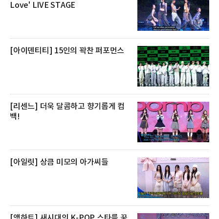
방식으로 운영된다. 신선도가 중요한 상품인 만
Love' LIVE STAGE
큼 이르면 다음 날 오전 배송이 가능하도록 물류
망을 활용하고 있다.쿠팡의 전복 매입량도 늘고
있다. 쿠팡에 따르면 전복 매입량은 2020년 30
톤 미만에서 2022년 140톤
[아이덴티티] 15인의 꽉찬 퍼포먼스
[리센느] 더욱 달콤하고 향기롭게 컴
백!
[아일릿] 상큼 미모의 아가씨들
[앳하트] 새시대의 K-POP 스타를 꿈