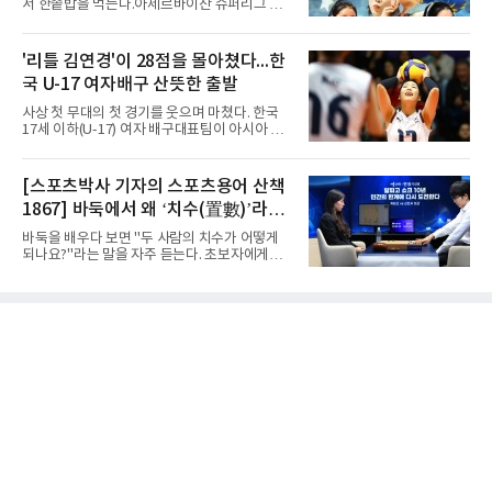
서 한솥밥을 먹는다.아제르바이잔 슈퍼리그 투
률을 앞세워 공격을 주도하며 24-15로 기선을
란VC는 지난 4일 이재영 영입을 알린 데 이어 7
제압했다. 이후에도 전력의 우위를 바탕으로 경
일 이다영과도 계약했다고 발표했다. 구단은 이
기를 운영한 경복고는 전반을 40-34로 마친 뒤,
다영이 2026-2027시즌 투란 소속으로 활약할
'리틀 김연경'이 28점을 몰아쳤다...한
후반 들어 내·외곽에서 고른 득점포를 가동하며
예정이라고 전했다.두 선수가 국내를 떠난 것은
점수 차를 크게 벌려 여유 있게 승
국 U-17 여자배구 산뜻한 출발
2021년이다. V리그 흥국생명 소속이던 당시 중
학교 시절 학교 폭력을 행사했다는 폭로가 나오
사상 첫 무대의 첫 경기를 웃으며 마쳤다. 한국
면서 한국 배구계를 등졌다.이재영의 해외 여정
17세 이하(U-17) 여자 배구대표팀이 아시아 챔
은 순탄치 않았다. 2021년 말 그리스 PAOK 테
피언 자격으로 처음 나선 세계선수권에서 데뷔
살로키니에 입단했으나 무릎 부상으로 몇 경기
전을 승리로 장식했다.이승여 감독이 이끄는 한
뛰지 못했고, 긴 공백 끝에 지난해 7월 일본 SV
국은 7일(한국시간) 칠레 로스 안데스의 리세오
[스포츠박사 기자의 스포츠용어 산책
리그 빅토리아 히메지에 합류했다가 지난 5월
믹스토 체육관에서 열린 2026 국제배구연맹
팀을 떠났다.이다영은 더 많은 무대를
1867] 바둑에서 왜 ‘치수(置數)’라고
(FIVB) U-17 여자 세계선수권대회 조별리그 D조
1차전에서 푸에르토리코를 3-1(25-10 25-23
말할까
바둑을 배우다 보면 "두 사람의 치수가 어떻게
19-25 26-24)로 이겼다.승리의 중심에는 '리틀
되나요?"라는 말을 자주 듣는다. 초보자에게는
김연경'으로 불리는 아웃사이드 히터 손서연(선
다소 낯선 표현이다. ‘치수(置數)’는 한자어로
명여고)이 있었다. 그는 공격 24점에 블로킹과
'둘 치(置)'와 '셀 수(數)'를 쓴다. '돌을 놓는 수'라
서브 각 2점을 더해 양 팀 최다인 28점을 몰아쳤
는 의미이다. 두 사람이 대등하게 승부할 수 있도
다. 장수인이 11점, 최민주가 8점, 어민서가 7점
록 약한 쪽에게 미리 흑돌을 놓아주는 개수를 가
으로 힘을 보탰다.승점 3을 챙긴 한
리킨다. 오늘날의 접바둑에서 말하는 '두 점', '세
점'이 바로 치수다. (본 코너 1844회 ‘왜 '접바
둑'이라 말할까’ 참조)일본어에서도 같은 한자를
사용한다. 일본에서는 ‘置き石(오키이시, 놓는
돌)’ 또는 ‘手合割(테아이와리, 대국 조건)’이라
는 표현을 많이 쓰지만, ‘置数(ちすう, 치스
우)’라는 용례도 문헌에서 확인된다. 다만 현대
일본