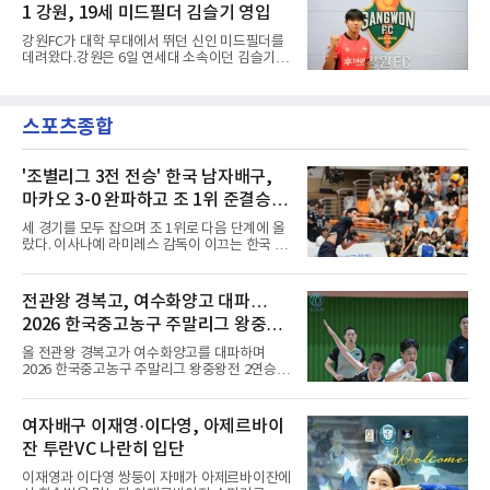
이 한때 교착됐기 때문이다. 그러
1 강원, 19세 미드필더 김슬기 영입
무게가 실렸다. 이강인은 첫 경기부터 7번을 단
다. 2010년대 팀의 전성기를 이끈 앙투안 그리즈
강원FC가 대학 무대에서 뛰던 신인 미드필더를
만이 달았던 번호다.합류 과정은 순탄치 않았다.
데려왔다.강원은 6일 연세대 소속이던 김슬기
스페인으로 건너가려던 그는 병역 특례 행정 절
(19)를 영입했다고 밝혔다. 186㎝, 79㎏의 신체
차 문제로 출국이 미뤄졌고, 국내에서 홀로 훈련
조건을 갖췄다.이력은 우승으로 채워져 있다. 수
해 왔다. 6일 입국하는 동료들과 처음 대면한 뒤
원고 시절 주축으로 활약하며 지난해 전국고등
짧게 호흡을 맞춰 경기에 나선다.역할도 관심사
스포츠종합
리그와 추계전국고등대회 우승에 기여했고, 올
다. 유려한 탈압박과
해 연세대 진학 후에는 춘계한산대첩기대학대회
정상에 올랐다. 2024년에는 17세 이하(U-17) 대
표팀 훈련에도 소집됐다.김슬기는 입단하게 돼
'조별리그 3전 전승' 한국 남자배구,
기쁘고 영광이라며 프로 무대에서도 성장해 팀
마카오 3-0 완파하고 조 1위 준결승
에 꼭 필요한 선수가 되겠다고 각오를 밝혔다.
진출
세 경기를 모두 잡으며 조 1위로 다음 단계에 올
랐다. 이사나예 라미레스 감독이 이끄는 한국 남
자배구 대표팀(세계랭킹 26위)이 2026 동아시
아남자선수권대회 조별리그를 3연승으로 마무
리했다.대표팀은 7일 몽골 울란바타르 AVA 아레
전관왕 경복고, 여수화양고 대파…
나에서 열린 대회 B조 조별리그 3차전에서 마카
2026 한국중고농구 주말리그 왕중왕
오(119위)를 세트 점수 3-0(25-18 25-16 25-15)
으로 제압했다. 일본과 대만에 이어 마카오까지
전 결승토너먼트 확정
올 전관왕 경복고가 여수화양고를 대파하며
꺾은 한국은 조별리그 전승으로 준결승 티켓을
2026 한국중고농구 주말리그 왕중왕전 2연승을
손에 넣었다.공격은 고르게 터졌다. 김요한(삼성
달성, 결승 토너먼트 진출을 확정했다.경복고는
화재)과 임재영(대한항공)이 각각 13점씩 올렸
7일 전남 해남 구교체육관에서 열린 대회 남고
고, 김준우(삼성화재)가 10득점, 이상현(국군체
부 H조 예선 2차전에서 박지오(26점)와 김호원
여자배구 이재영·이다영, 아제르바이
육부대)이 9득점으로 힘을 보탰다.대표팀은 8일
(22점)의 활약을 앞세워 여수화양고를 94-59로
오후 8시 30분 A조 2위와 결승
잔 투란VC 나란히 입단
완파했다. 이로써 경복고는 예선 2전 전승을 기
록하며 조 1위로 결승 토너먼트에 진출했다.경
이재영과 이다영 쌍둥이 자매가 아제르바이잔에
복고는 1쿼터 초반부터 박지오의 높은 슛 성공