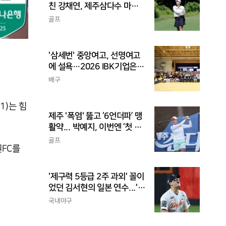
친 강채연, 제주삼다수 마스
터스 2R 단독 선두
골프
'삼세번' 중앙여고, 선명여고
에 설욕…2026 IBK기업은행
배 전국중고배구대회 우승
배구
1)는 힘
제주 '폭염' 뚫고 ‘6언더파’ 맹
활약... 박예지, 이번엔 ‘첫 우
승’ 가나
골프
원FC를
'제구력 5등급 2주 과외' 꼴이
었던 김서현의 일본 연수...'종
합검진표'에 불과
국내야구