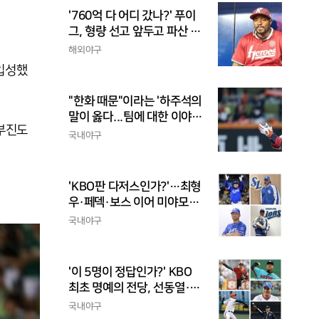
'760억 다 어디 갔나?' 푸이
그, 형량 선고 앞두고 파산 신
청
해외야구
입성했
"한화 때문"이라는 '하주석의
말이 옳다...팀에 대한 이야
 부진도
기, 끝까지 안 하는 게 도리
국내야구
'KBO판 다저스인가?'…최형
우·페덱·보스 이어 미야모리
까지, 삼성의 '스펙 만렙' 승부
국내야구
수
'이 5명이 정답인가?' KBO
최초 명예의 전당, 선동열·최
동원·이승엽·송진우·김응용
국내야구