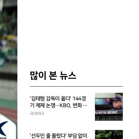
많이 본 뉴스
'김태형 감독이 옳다' 144경
기 체제 논쟁…KBO, 변화 고
민해야, 환경에 맞는 경기 수
국내야구
가 바람직
'선두인 줄 몰랐다' 부담 없이