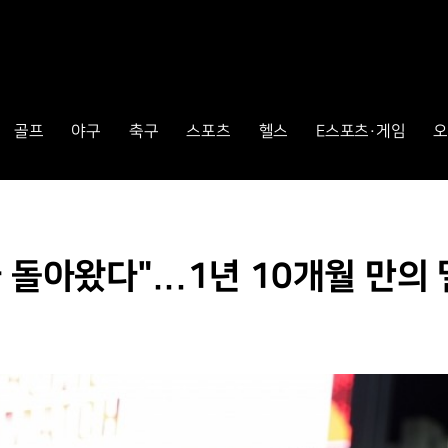
골프
야구
축구
스포츠
헬스
E스포츠·게임
오
 돌아왔다"...1년 10개월 만의