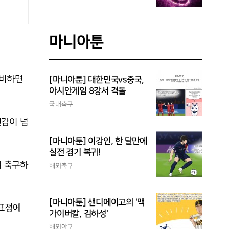
마니아툰
준비하면
[마니아툰] 대한민국vs중국,
아시안게임 8강서 격돌
국내축구
신감이 넘
[마니아툰] 이강인, 한 달만에
실전 경기 복귀!
며 축구하
해외축구
[마니아툰] 샌디에이고의 '맥
 표정에
가이버칼, 김하성'
해외야구