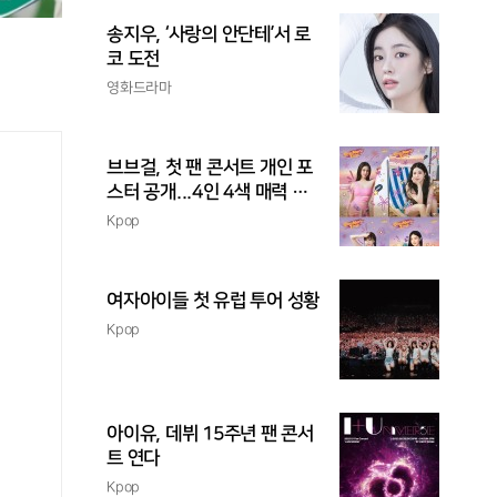
송지우, ‘사랑의 안단테’서 로
코 도전
영화드라마
브브걸, 첫 팬 콘서트 개인 포
스터 공개...4인 4색 매력 발
산
Kpop
여자아이들 첫 유럽 투어 성황
Kpop
아이유, 데뷔 15주년 팬 콘서
트 연다
Kpop