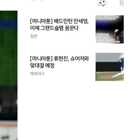
[마니아툰] 배드민턴 안세영,
이제 그랜드슬램 꿈꾼다
일반
[마니아툰] 류현진, 슈어저와
맞대결 예정
해외야구