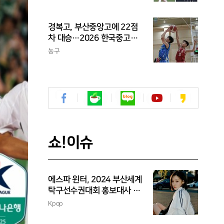
을 둘러싼 논쟁
경복고, 부산중앙고에 22점
차 대승…2026 한국중고농
구 주말리그 왕중왕전 첫 승
농구
신고
쇼!이슈
에스파 윈터, 2024 부산세계
탁구선수권대회 홍보대사 위
촉
Kpop