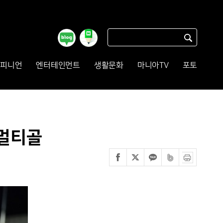
피니언
엔터테인먼트
생활문화
마니아TV
포토
 멀티골