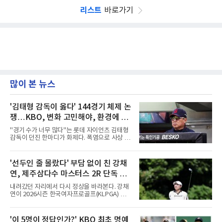
리스트
바로가기
많이 본 뉴스
'김태형 감독이 옳다' 144경기 체제 논
쟁…KBO, 변화 고민해야, 환경에 맞
는 경기 수가 바람직
"경기 수가 너무 많다"는 롯데 자이언츠 김태형
감독이 던진 한마디가 화제다. 폭염으로 사상 초
유의 이틀 연속 전 경기 취소가 결정된 날, 김 감
독은 단순히 더위를 이야기하지 않았다. 우천,
폭염, 부상 등 변수가 늘어나는 현실에서 현재
'선두인 줄 몰랐다' 부담 없이 친 강채
팀당 144경기 체제가 과연 지속 가능한지 질문
연, 제주삼다수 마스터스 2R 단독 선
을 던졌다.물론 144경기가 세계적으로 특별히
많은 숫자는 아니다. 메이저리그는 팀당 162경
두
내려갔던 자리에서 다시 정상을 바라본다. 강채
기, 일본프로야구도 143~144경기를 치른다. 숫
연이 2026시즌 한국여자프로골프(KLPGA) 투어
자만 놓고 보면 KBO가 유난히 혹사 구조라고 말
하반기 첫 대회 제주삼다수 마스터스(총상금 10
하기 어렵다.하지만 중요한 것은 숫자가 아니라
억 원, 우승상금 1억8000만 원) 2라운드에서 단
환경이다. 한국의 여름은 달라지고 있다. 과거와
독 선두로 도약했다.강채연은 7일 제주도 서귀
'이 5명이 정답인가?' KBO 최초 명예
비교하기 어려울 정도로 폭염이 길어지고 강해