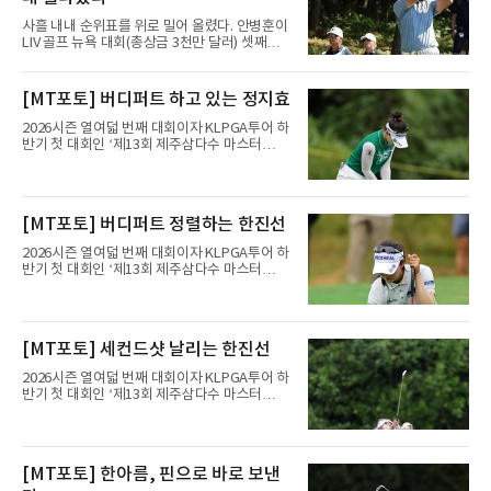
사흘 내내 순위표를 위로 밀어 올렸다. 안병훈이
LIV 골프 뉴욕 대회(총상금 3천만 달러) 셋째날
톱10에 진입하며 상승세를 이어갔다.안병훈은 9
일(한국시간) 미국 뉴저지주 베드민스터의 트럼
프 내셔널 골프 클럽 베드민스터(파71)에서 열
[MT포토] 버디퍼트 하고 있는 정지효
린 3라운드에서 보기 1개만 적고 버디 4개를 잡
아 3언더파 68타를 쳤다. 중간 합계 5언더파 208
2026시즌 열여덟 번째 대회이자 KLPGA투어 하
타로 공동 6위에 올라섰다.정상과는 거리가 있
반기 첫 대회인 ‘제13회 제주삼다수 마스터
다. 단독 선두 호아킨 니만(칠레)이 중간 합계 14
스’(총상금 10억 원, 우승상금 1억 8천만 원)가
언더파 199타로 멀리 달아났기 때문이다. 다만
제주도 서귀포시에 위치한 테디밸리 골프앤리조
안병훈은 이번 시즌 두 번째 톱10을 노릴 수 있
트(파72/6,767야드)에서 열리고 있다.8일 현재
는 위치다.한국 선수들도 선전했다. 송영한이 3
3라운드 경기가 펼쳐지고 있다.정지효가 1번 홀
[MT포토] 버디퍼트 정렬하는 한진선
타를 줄여 중간 합계 3언더파 210타로 공동 10
에서 경기하고 있다.
위에 올랐고, 캐나다 교포
2026시즌 열여덟 번째 대회이자 KLPGA투어 하
반기 첫 대회인 ‘제13회 제주삼다수 마스터
스’(총상금 10억 원, 우승상금 1억 8천만 원)가
제주도 서귀포시에 위치한 테디밸리 골프앤리조
트(파72/6,767야드)에서 열리고 있다.8일 현재
3라운드 경기가 펼쳐지고 있다.한진선이 1번 홀
[MT포토] 세컨드샷 날리는 한진선
에서 경기하고 있다.
2026시즌 열여덟 번째 대회이자 KLPGA투어 하
반기 첫 대회인 ‘제13회 제주삼다수 마스터
스’(총상금 10억 원, 우승상금 1억 8천만 원)가
제주도 서귀포시에 위치한 테디밸리 골프앤리조
트(파72/6,767야드)에서 열리고 있다.8일 현재
3라운드 경기가 펼쳐지고 있다.한진선이 1번 홀
[MT포토] 한아름, 핀으로 바로 보낸
에서 경기하고 있다.