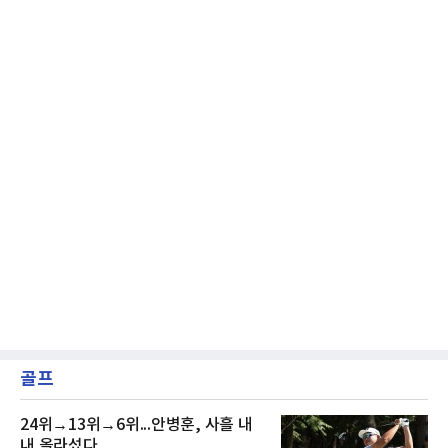
리더를 선택한 것이다.외국인 대체 투수 구성도
마찬가지다. 메이저리그
골프
24위→13위→6위...안병훈, 사흘 내
내 올라섰다