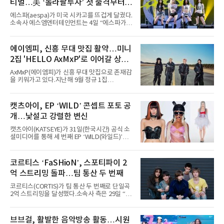
티벌…美 ‘롤라팔루자’ 첫 출격부터
증명한 존재감
에스파(aespa)가 미국 시카고를 뜨겁게 달궜다.
소속사 에스엠엔터테인먼트는 4일 “에스파가
지난 2일(현지 시간) 미국 시카고 그랜트 파크에
서 열린 ‘롤라팔루자 시카고’(Lollapalooza
Chicago)의 알리안츠 스테이지에 올랐다”며
에이엠피, 신흥 무대 맛집 활약…미니
“총 14곡으로 구성된 세트리스트를 선사, 데뷔 7
2집 'HELLO AxMxP'로 이어갈 상승
년 차다운 노련한 무대 매너와 파워풀한 에너지
로 현장의 분위기를 압도했다”고 밝혔다.1991
세
AxMxP(에이엠피)가 신흥 무대 맛집으로 존재감
년 시작된 ‘롤라팔루자’는 8개 스테이지, 170여
을 키워가고 있다.지난해 9월 정규 1집
팀의 아티스트와 40만 명 이상의 관객이 운집하
'AxMxP'를 발매하며 가요계에 정식 출격한
는 북미 최대 규모의 페스티벌이다.올해 ‘롤라팔
AxMxP는 데뷔 전부터 버스킹과 각종 페스티벌,
루자 시카고’에는 에스파 외에도 제니, 아이들,
공연 무대에 오르며 실전 경험을 쌓아왔다.이들
캣츠아이, EP ‘WILD’ 콘셉트 포토 공
코르티스 등 K팝 스타들이 출연진 명단에 이름
은 소속사 패밀리 콘서트를 비롯해 '뷰티풀 민트
을 올렸다.이날 에스파는
개…낯설고 강렬한 변신
라이프 2025', '2025 부산국제록페스티벌' 등 대
형 무대에 잇달아 출연해 당찬 에너지와 풋풋한
캣츠아이(KATSEYE)가 31일(한국시간) 공식 소
매력으로 음악팬들의 눈도장을 찍었다.이후
셜미디어를 통해 세 번째 EP ‘WILD(와일드)’의
AxMxP는 '카운트다운 판타지 2025-2026',
콘셉트 포토와 트랙리스트를 공개했다.‘Wild
'PEAKBOX 2025 vol.2 : 사랑·청춘·행복', '2025
heart(와일드 하트)’라는 제목이 붙은 콘셉트 포
Someday Christmas - 부산' 등 무대를 통해 안
토에는 멤버들의 본능적이고 야성적인 면모가
코르티스 ‘FaSHioN’, 스포티파이 2
정적인 실력을 입증했고, 올해 '2026 어썸뮤직
강렬하게 담겼다. 짙은 아이섀도와 푸른빛·금빛·
페스티벌', '뷰티풀 민트 라이프 2026', '2026
억 스트리밍 돌파…팀 통산 두 번째
붉은빛의 컬러 렌즈가 비현실적인 분위기를 자
아내고, 여러 원색이 불규칙하게 뒤섞인 멀티컬
코르티스(CORTIS)가 팀 통산 두 번째로 단일곡
러 헤어와 과감한 블루·블랙 립 메이크업이 낯설
2억 스트리밍을 달성했다.소속사 측은 29일 “코
고도 매혹적인 비주얼을 완성했다.스타일링 역
르티스의 데뷔 앨범 수록곡 ‘FaSHioN’이 글로
시 파격적이다. 스터드와 망사, 코르셋, 풍성한
벌 오디오·음원 스트리밍 플랫폼 스포티파이에
레이스 등 언뜻 어울리지 않을 듯한 소재와 실루
서 27일 자로 누적 재생 수 2억 회를 돌파했
브브걸, 활발한 음악방송 활동…시원
엣을 거침없이 결합했다. 멤버들은 각기 다른 개