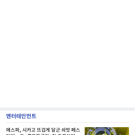
엔터테인먼트
에스파, 시카고 뜨겁게 달군 쇠맛 페스