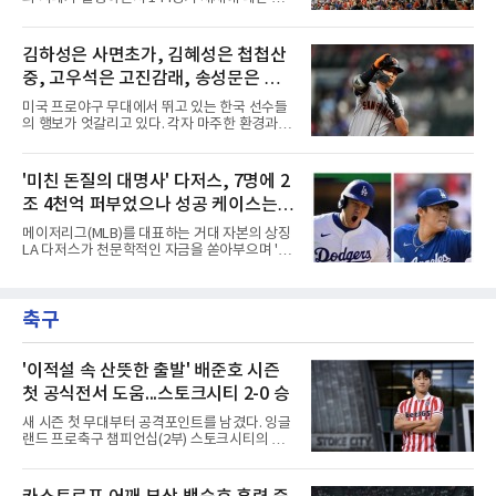
저리그 역사상 손꼽히는 초대형 연장 계약을 체
본적인 고민이 필요하다는 목소리가 커지고 있
결했다. 토론토는 2021년의 경이로운 폭발력과
다.선수들의 건강과 경기력, 그리고 리그의 지속
2024년의 반등, 그리고 직전 시즌 포스트시즌에
가능성을 고려하면 이제는 단순히 '얼마나 많은
김하성은 사면초가, 김혜성은 첩첩산
서 보여준 맹활약을 믿고 그에게 팀의 미래를 전
경기를 치르느냐'가 아니라 '어떤 수준의 경기를
적으로 맡겼다.그러나 2026시즌
중, 고우석은 고진감래, 송성문은 무
보여주느냐'를 고민해야 할 시점이다. 그런데 경
기 수를 줄이면 선수들의 연봉도 깎아야 하냐는
난지경... 이정후는?
미국 프로야구 무대에서 뛰고 있는 한국 선수들
얘기가 나온다. 과연 프로야구 선수의 가치를 경
의 행보가 엇갈리고 있다. 각자 마주한 환경과 현
기 수로만 계산하는 것이 맞을까?선수들의 연봉
실은 판이하지만, 그라운드 위에서 살아남기 위
은 단순히 출전 경기 숫자에 대한 대가가 아니다.
한 이들의 사투는 저마다의 방식으로 치열하게
선수 개인의 기량, 팀 내 가치, 리그 흥행 기여도,
전개되는 중이다. 태평양 건너에서 써 내려가고
'미친 돈질의 대명사' 다저스, 7명에 2
그리고 대체 불가능한 경쟁력에 대한 평가다.
있는 다섯 선수의 성적표와 현재 처지를 사자성
144경기를 치른다고
조 4천억 퍼부었으나 성공 케이스는
어로 진단해 본다.김하성은 사면초가에 직면했
다. 잇따른 부상과 이로 인한 긴 공백기는 선수
오타니와 야마모토뿐
메이저리그(MLB)를 대표하는 거대 자본의 상징
개인에게 치명적인 타격이었다. 여기에 FA 계약
LA 다저스가 천문학적인 자금을 쏟아부으며 '스
을 앞둔 시점에서 터져 나온 부진까지 겹치며,
타 군단' 구축에 나섰으나, 그 성적표는 투자 규
그를 둘러싼 주변 상황은 사방이 막힌 장벽처럼
모에 턱없이 못 미치는 초라한 수준에 머물고 있
숨을 조여오고 있다. 빅리그 잔류와 가치 증명을
다. 막대한 페이롤을 무기로 리그 전체의 판도를
동시에 이뤄내야 하는 그의 앞길에는 그 어느 때
축구
뒤흔들겠다는 전략이었지만, 실상은 뼈아픈 부
보다 차갑고 무거운 시
작용만 떠안은 모양새다.다저스가 최근 몇 년간
영입한 주요 슈퍼스타 7명의 계약 총액은 무려
17억 2,300만 달러에 달한다. 현재 환율을 기준
'이적설 속 산뜻한 출발' 배준호 시즌
으로 환산하면 약 2조 4200억원이라는 경악스
첫 공식전서 도움...스토크시티 2-0 승
러운 금액이다. 오직 자본의 힘만으로 메이저리
그를 정복하겠다는 프런트의 의지가 얼마나 거
새 시즌 첫 무대부터 공격포인트를 남겼다. 잉글
대했는지를 보여주는 대목이다.그러나 이 엄청
랜드 프로축구 챔피언십(2부) 스토크시티의 배
난 투자의 승수 효과는 기대에
준호가 시즌 첫 공식전에서 도움을 올렸다.배준
호는 9일(한국시간) 영국 스토크온트렌트의 베
트365 스타디움에서 열린 올덤 애슬레틱(4부)과