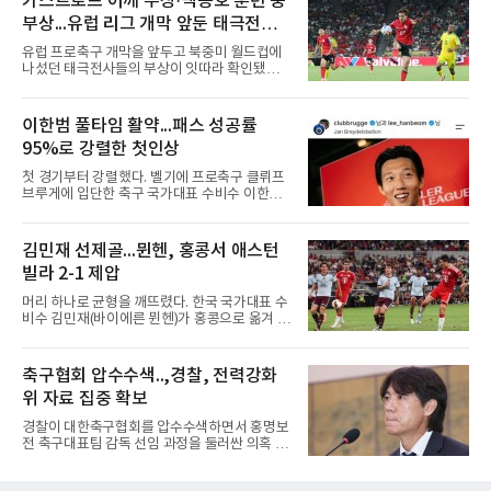
카스트로프 어깨 부상·백승호 훈련 중
의 2026-2027시즌 잉글랜드 풋볼리그컵(EFL
부상...유럽 리그 개막 앞둔 태극전사
컵) 1라운드에서 팀의 2-0 승리에 쐐기를 박는
골을 도왔다.투입 직후 결정적인 장면을 만들었
악재
유럽 프로축구 개막을 앞두고 북중미 월드컵에
다. 1-0으로 앞서던 후반 21분 그라운드를 밟은
나섰던 태극전사들의 부상이 잇따라 확인됐다.
그는 후반 37분 상대 수비 라인 사이를 찌르는
독일 분데스리가 보루시아 묀헨글라트바흐는 8
전진 패스를 건넸고, 이를 받은 로베르트 보제니
일(한국시간) 옌스 카스트로프가 6일 아마추어
크가 단독 드리블 끝에 오른발 슈팅으로 골망을
팀 로타흐-에게른과의 친선경기에서 어깨를 다
이한범 풀타임 활약...패스 성공률
흔들었다.시점도 좋았다. 프랑스 올랭피크 리옹
쳐 당분간 출전이 어렵다고 밝혔다. 그는 후반 교
이적설이 도는 배준호는 시즌 첫
95%로 강렬한 첫인상
체 투입돼 두 골을 넣었으나 후반 22분 부상으로
물러났다.독일인 아버지와 한국인 어머니 사이
첫 경기부터 강렬했다. 벨기에 프로축구 클뤼프
에서 태어난 카스트로프는 측면 미드필더와 측
브루게에 입단한 축구 국가대표 수비수 이한범
면 수비가 가능한 자원으로, 월드컵 남아프리카
이 풀타임 데뷔전을 치르며 경기 최우수선수에
공화국과의 조별리그 3차전에 출전했다. 해외
뽑혔다.이한범은 8일(한국시간) 벨기에 브뤼헤
출생 혼혈 선수의 한국 남자 대표팀 월드컵 출전
의 얀 브레이덜 스타디온에서 열린 코르트레이
김민재 선제골...뮌헨, 홍콩서 애스턴
은 그가 처음이다. 묀헨글라트바흐는 23일 DFB
크와의 2026-2027 벨기에 주필러리그 1라운드
포칼 1라운드, 29일 라이프치히
빌라 2-1 제압
홈 경기에 선발로 나서 경기 종료까지 뛰었다.출
발 자체가 빨랐다. 2026 북중미 월드컵에서 한국
머리 하나로 균형을 깨뜨렸다. 한국 국가대표 수
의 조별리그 3경기를 모두 풀타임으로 소화하며
비수 김민재(바이에른 뮌헨)가 홍콩으로 옮겨 열
대표팀 중앙 수비의 주축으로 자리 잡은 그는 덴
린 프리시즌 경기에서 선제골을 터뜨리며 팀 승
마크 미트윌란을 거쳐 최근 벨기에 명문 클뤼프
리에 힘을 보탰다.김민재는 7일(현지시간) 홍콩
브루게로 옮겼는데, 입단 발표 나흘 만에 개막전
카이탁 스포츠파크에서 열린 애스턴 빌라(잉글
축구협회 압수수색..,경찰, 전력강화
선발로 곧장 투입돼 90분을 소화하며 팀의 3-0
랜드)와의 친선경기에서 전반 37분 0의 균형을
완승에 힘을 보탰다.기록도
위 자료 집중 확보
깨는 골을 넣었다. 톰 비쇼프가 왼쪽 측면에서 올
린 프리킥에 묘하게 머리를 갖다 대 방향을 바꾸
경찰이 대한축구협회를 압수수색하면서 홍명보
며 골 그물을 흔들었다.흐름은 좋았다. 제주전에
전 축구대표팀 감독 선임 과정을 둘러싼 의혹 규
서 주장 완장을 차고 30여 분을 소화했던 그는
명에 속도가 붙었다.월드컵 조별리그 탈락 이후
이날도 선발로 나서 요나탄 타와 중앙 수비진에
비판이 홍 전 감독에게 집중됐지만 경찰의 시선
서 호흡을 맞췄고, 후반 18분까지 뛰고 이토 히