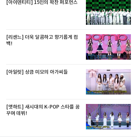
[아이덴티티] 15인의 꽉찬 퍼포먼스
[리센느] 더욱 달콤하고 향기롭게 컴
백!
[아일릿] 상큼 미모의 아가씨들
[앳하트] 새시대의 K-POP 스타를 꿈
꾸며 데뷔!