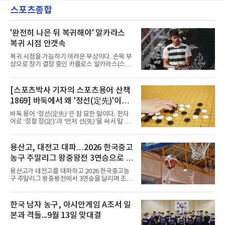
은 다른 곳을 향한다. 성적 부진과 별개로 선임
로키로 교체됐다.분데스리가 최다 우승팀(35회)
스포츠종합
과정에 부당함이 있었는지가 수사의 본류다.7일
뮌헨은 프리시즌 아시아
연합뉴스 취재를 종합하면 서울경찰청 광역수사
단 금융범죄수사대는 전날 축구협회 사무실 등
을 압수수색해 감독 선임 관련 자료를 다수 확보
'완전히 나은 뒤 복귀해야' 알카라스
했다. 특히 감독 후보를 검토해 이사회에 추천하
복귀 시점 안갯속
는 전력강화위원회가 생성한 자료를 집중적으로
확보한 것으로 알려졌다.경찰은 협회가 홍 전 감
복귀 시점을 가늠하기 어려운 부상이다. 손목 부
독을 1순위 후보로 정하고 검증한 과정, 이사회
상으로 장기 결장 중인 카를로스 알카라스(스페
의 최종 승인 경위를 살
인)가 올해 마지막 메이저 US오픈에 나설 수 있
을지 관심이 쏠린다.얀니크 신네르(이탈리아)와
정상을 다투던 알카라스는 지난 4월 바르셀로나
[스포츠박사 기자의 스포츠용어 산책
오픈 이후 넉 달째 남자프로테니스(ATP) 투어 경
1869] 바둑에서 왜 '정선(定先)'이라
기에 나서지 못하고 있다. 9일 영국 BBC 등에 따
르면 그는 손목 힘줄을 감싸는 활막에 염증이 생
말할까
바둑 용어 ‘정선(定先)’은 참 묘한 말이다. 한자
기는 건초염을 앓고 있다.이 부상이 까다로운 이
어로 ‘정할 정(定)’과 ‘먼저 선(先)’을 써서 말 그
유가 있다. 반복적으로 라켓을 쥐고 휘두르는 동
대로 풀면 ‘먼저 두는 것을 정한다’는 뜻이다. 흑
작 탓에 테니스 선수에게 흔한 부상이지만, 가벼
이 먼저 두되 백에게 덤을 주지 않는 방식이다.
우면 몇 주 안에 낫는 반면 심하면 수술과 함께
요즘 프로기사들의 대국은 대부분 ‘호선(互
용산고, 대전고 대파…2026 한국중고
최장 1년의 회복이 필요하다. 알카라스는 수술
先)’으로 치러지고, 백에게 6집 반 또는 7집 반의
은 받지 않았다. 라켓
농구 주말리그 왕중왕전 3연승으로 조
덤을 주는 것이 일반적이다. (본 코너 1868회 ‘바
둑에서 왜 ‘호선(互先)’이라 말할까‘ 참조) 반면
1위 16강 진출
용산고가 대전고를 대파하고 2026 한국중고농
정선에서는 흑이 먼저 두는 대신 덤이 없다. 한국
구 주말리그 왕중왕전에서 3연승을 달리며 조 1
기원 역시 기력 차이를 표시하는 기준에서 정선
위로 16강에 진출했다.용산고는 8일 전남 해남
을 하나의 기준으로 삼고 있다.과거 일본 바둑의
우슬체육관에서 열린 대회 남고부 B조 예선 3차
치수제에서는 실력 차이에 따라 정선(定先), 선
전에서 대전고를 상대로 주전 선수들의 고른 활
한국 남자 농구, 아시안게임 A조서 일
상선(先相先), 선이선(先二先) 등 여러 단계가
약을 앞세워 108-33으로 대승을 거뒀다.용산고
본과 격돌...9월 13일 맞대결
는 배대범이 22점, 김민기가 19점, 이승민이 13
점을 올리며 공격을 이끌었다. 경기 초반부터 주