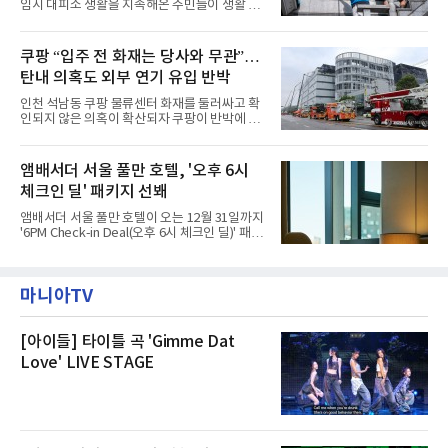
임시 대피소 생활을 지속해온 주민들이 생활 터
닛(Ambird Planet)과 계절별 플라워 연출로 사
전으로 돌아갈 수 있는 계기가 마련됐다. 쿠팡풀
랑받아온 ‘앰버드 가든(Ambird Garden)’으로
필먼트서비스(CFS)가 지난 28일부터 화재 피해
구성되어 있다.새 단장한 앰버드 시어터는 오페
주민을 대상으로 전문 출장 청소서비스 지원에
쿠팡 “입주 전 화재는 당사와 무관”…
라 극장을 모티브로 한 데코레이션으로 구성됐
나섬으로써 본격적인 지역사회 복구 작업이 시
다. 무대 공간 및 티켓 박스
탄내 의혹도 외부 연기 유입 반박
작된 것이다.대피소 주민 중심 청소 접수, 첫날
부터 2가구 지원 완료CFS는 신현초등학교, 신
인천 석남동 쿠팡 물류센터 화재를 둘러싸고 확
현북초등학교, 신현여자중학교 등 인천 서해구
인되지 않은 의혹이 확산되자 쿠팡이 반박에 나
관내 임시 대피소 3곳에서 체류해온 화재 피해
섰다. 화재 전 센터 내부에서 탄내가 났다는 주장
주민들을 대상으로 출장 청소업체 요청 접수를
에 대해서는 외부 화재 연기 유입이라고 설명했
시작했다. 현장에서 극심한 피해를 입은 지역 주
고, 2023년 같은 물류센터에서 발생한 화재에
앰배서더 서울 풀만 호텔, '오후 6시
민들의 호응 속에 CFS는 즉시 행동에 나섰다. 지
대해서도 쿠팡 입주 전 공사 과정에서 벌어진 일
난 28일 오후 전문 청소업체와
체크인 딜' 패키지 선봬
이라며 선을 그었다.쿠팡은 21일 인천 물류센터
내부에서 불이 타는 냄새가 났다는 의혹과 관련
앰배서더 서울 풀만 호텔이 오는 12월 31일까지
해 “사실무근”이라는 입장을 밝혔다.회사 측은
'6PM Check-in Deal(오후 6시 체크인 딜)' 패키
“인근에서 지난 15일 다른 회사에서 발생한 대
지를 선보인다.이번 패키지는 오후 6시 체크인
형 화재 연기가 인입돼 즉시 방재팀이 조사한 결
으로 여유로운 저녁 시간부터 호텔 스테이를 시
과 일산화탄소가 미검출됐고, 내부 문제가 아닌
작할 수 있도록 준비됐다.앰배서더 서울 풀만 호
것으로 확인됐다”고 설명했다.이어 “정확한 화
마니아TV
텔 측은 “퇴근 후 또는 주말 도심 속에서 짧지만
재 원인은 추후 조사될
온전한 휴식을 원하는 고객들에게 특별한 경험
을 제공한다”고 밝혔다.패키지는 디럭스와 이그
제큐티브 두 가지 타입으로 구성된다. 디럭스 패
[아이들] 타이틀 곡 'Gimme Dat
키지는 객실 1박(룸 온리)으로 심플한 호캉스를
Love' LIVE STAGE
즐길 수 있으며, 이그제큐티브 패키지는 객실 1
박과 함께 클럽 앰배서더 라운지 2인 이용, 웰니
스 센터 사우나 2인 이용 혜택이 포함된다.특히
클럽 앰배서더 라운지