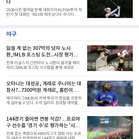
다
2026시즌 열여덟 번째 대회이자 KLPGA투어 하
반기 첫 대회인 ‘제13회 제주삼다수 마스터
스’(총상금 10억 원, 우승상금 1억 8천만 원)가
제주도 서귀포시에 위치한 테디밸리 골프앤리조
트(파72/6,767야드)에서 열리고 있다.8일 현재
야구
3라운드 경기가 펼쳐지고 있다.한아름이 1번 홀
에서 경기하고 있다.
잃을 게 없는 307억의 남자 노시
환,!MLB 포스팅 도전...시장 평가는
의외일 수 있어
한화 이글스의 간판타자 노시환이 올겨울 메이
저리그(MLB) 포스팅 시스템을 통해 새로운 도전
에 나선다.노시환은 11년 총액 307억 원이라는
KBO리그 사상 초유의 비FA 다년 계약을 체결하
면서 동시에 해외 진출 가능성을 열어두는 조항
오타니는 대성공, 게레로 주니어는 대
을 포함했다. 국내에서 이미 최고 수준의 대우와
참사?...7300억원 게레로, 홈런이 충
확실한 입지를 확보한 만큼, 이번 메이저리그 도
전은 생존을 건 승부수가 아니다.오히려 잃을 것
격적인 6개, 야후 스포츠 "올해 트레
메이저리그(MLB)의 거액 투자가 명암을 극명하
이 없는 도전에 가깝다. 노시환은 이미 KBO리그
이드했어야" 질타
게 갈라놓고 있다. 수억 달러의 초대형 계약을 안
에서 연평균 약 28억 원에 달하는 대형 계약과
고 출발한 슈퍼스타들의 성적이 팀의 희로애락
한화의 프랜차이즈 스타라는 지위를 얻었다. 만
을 결정짓는 가운데, LA 다저스의 오타니 쇼헤
약 MLB 구단들의 평가가 기대에 미치지 못하더
이가 완벽한 대성공 신화를 써 내려가는 것과 달
144경기 줄이면 연봉 삭감?…프로야
라도 돌아올 곳이 확실하다.그렇다고 포스팅 도
리 토론토 블루제이스의 블라디미르 게레로 주
전의 의미가 작아지는 것은 아
구 선수를 '경기 수'로 평가하는 '시대
니어는 대참사 수준의 부진에 허덕이고 있다.토
론토는 2025년 4월 게레로 주니어와 계약 기간
착오'
전례 없는 폭염으로 KBO리그가 멈춰 서는 초유
14년, 총액 5억 달러(당시 7300억원)라는 메이
의 사태가 발생하면서 144경기 체제에 대한 근