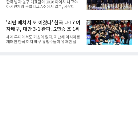
한국 남자 농구 대표팀이 2026 아이치·나고야
도권을 잡은 용산고는 일찌감치 승기를 굳히며
아시안게임 조별리그 A조에서 일본, 사우디아라
대전고에 큰 점수 차 승리를 거뒀다.이로써 용산
비아, 인도네시아와 경쟁한다.대회 조직위원회
고는 예선 3경기를 모두 승리하며 B조 1위로 16
가 8일 발표한 일정에 따르면 한국은 9월 10일
강에 진출했다. 용산고는 16강에서 배재고와 맞
사우디, 11일 인도네시아, 13일 일본과 차례로
'리턴 매치서 또 이겼다' 한국 U-17 여
붙는다.C조에서는 양정고가 충주고를 82-35로
맞붙는다. FIBA 랭킹은 일본 22위, 한국 57위, 사
크게 꺾고 16강 진출을 확정했다
자배구, 대만 3-1 완파...2연승 조 1위
우디 65위, 인도네시아 94위로, 랭킹과 홈 이점
을 모두 갖춘 일본이 최대 변수다.니콜라이스 마
세계 무대에서도 거침이 없다. 지난해 아시아를
줄스(라트비아) 감독이 이끄는 대표팀은 지난달
제패한 한국 여자 배구 유망주들이 유쾌한 질주
6일 FIBA 월드컵 예선 1라운드 6차전에서 일본
를 이어가고 있다.중·고교 선수들로 구성된 17세
을 2점 차로 꺾었다. 오는 15·16일 도쿄에서 일
이하(U-17) 여자배구대표팀은 8일(한국시간) 칠
본과 평가전도 예정돼 실전 점검이 가능하다.
레 로스안데스에서 열린 2026 국제배구연맹
NBA에 도전 중인 이현중을 앞세운 대표팀의 목
(FIVB) U-17 여자 세계선수권대회 조별리그 D조
표는 우승이다.조별리그는 12
2차전에서 대만을 세트 점수 3-1(25-19 18-25
25-13 25-15)로 꺾었다. 전날 푸에르토리코를
3-1로 물리쳤던 한국은 2연승으로 조 1위에 올
라 16강 진출에 청신호를 켰다.이날 승리는 남다
른 의미가 있었다. 한국은 지난해 2025 U-16 아
시아선수권 결승에서 대만을 풀세트 접전 끝에
3-2로 꺾고 정상에 올랐는데, 세계선수권에서
이뤄진 '리턴 매치'에서도 승리하