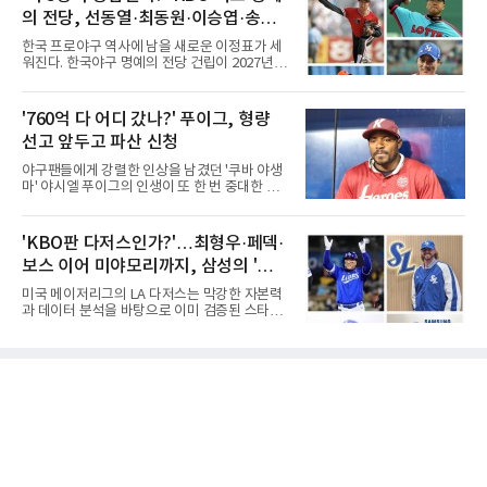
포의 테디밸리 골프앤리조트(파72)에서 열린 2
지고 있다. 여기에 장마, 이
의 전당, 선동열·최동원·이승엽·송진
라운드에서 버디 5개와 보기 1개를 묶어 4언더
파 68타를 쳤다. 중간합계 9언더파 135타로 전
우·김응용을 둘러싼 논쟁
한국 프로야구 역사에 남을 새로운 이정표가 세
날 공동 4위에서 선두로 올라섰다. 공동 2위 그
워진다. 한국야구 명예의 전당 건립이 2027년으
룹(8언더파 136타)과는 한 타 차다.이 대회는 그
로 다가오면서 이제 야구계의 관심은 하나의 질
에게 특별하다. 2023년 정규투어에 데뷔한 강채
문으로 향하고 있다. "누가 한국 야구 최초의 명
연은 2024년 8월 이 대회에서 공동 2위로 주목
예의 전당 헌액자가 될 것인가?"현재 가장 많이
'760억 다 어디 갔나?' 푸이그, 형량
받았으나, 지난해 상금순위 75위에 그쳐 시드순
거론되는 후보군은 선동열, 최동원, 이승엽, 송
위전으로 밀렸고 본선에서도 78위에
선고 앞두고 파산 신청
진우, 그리고 김응용 감독이다. 한국 야구의 시
대별 상징성과 업적을 고려하면 충분히 설득력
야구팬들에게 강렬한 인상을 남겼던 '쿠바 야생
있는 이름들이다.선동열은 한국 야구가 배출한
마' 야시엘 푸이그의 인생이 또 한 번 중대한 갈
최고의 투수로 평가받는다. 해태 시절 통산 146
림길에 섰다. 메이저리그와 한국 프로야구에서
승과 평균자책점 1.20이라는 압도적인 기록을
거액을 벌었던 푸이그가 연방 사건 선고를 앞두
남겼고, 1980년대 후반 리그를 지배했다. 일본
고 파산보호를 신청했다.푸이그는 최근 미국 플
'KBO판 다저스인가?'…최형우·페덱·
프로야구에서도 성공하며 한국 선수의 해외 진
로리다 파산 법원에 챕터11 파산보호 신청을 냈
출 가능성을 보여준 상징적인 존
보스 이어 미야모리까지, 삼성의 '스펙
다. 챕터11은 기업이나 개인이 채권자들과 협의
를 통해 재정 구조를 재편할 수 있도록 돕는 제도
만렙' 승부수
미국 메이저리그의 LA 다저스는 막강한 자본력
다.미 매체들에 따르면 푸이그의 자산 규모는
과 데이터 분석을 바탕으로 이미 검증된 스타들
1000만~5000만 달러(약 146억~730억 원), 부
을 영입하는 대표적인 팀이다. 오타니 쇼헤이를
채는 100만~1000만 달러(약 14억~146억 원) 수
비롯해 메이저리그 정상급 선수들을 품으며 매
준으로 신고됐다. 다만 법원은 채권자 목록과 자
시즌 우승 후보로 평가받는 다저스의 행보는 늘
산 내역 등 일부 필수 자료가 빠졌다며 서류 미비
야구계의 관심을 끌었다. 가능성에 투자하기보
를 지적했다.관심이 쏠리는 이
다, 이미 무대에서 증명한 선수들을 통해 당장의
경쟁력을 끌어올린다는 점이다.최근 한국 프로
야구에서도 비슷한 방향성을 보여주는 팀이 있
다. 바로 삼성 라이온즈다. 삼성은 오프시즌 최형
우를 다시 품었다. 이는 단순한 베테랑 영입이 아
니라, 승부처에서 힘을 발휘할 수 있는 검증된