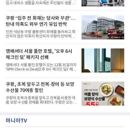
행 중 수집한 다양한 굿즈를 전시한 '앰버드 플래
임시 대피소 생활을 지속해온 주민들이 생활 터
닛(Ambird Planet)과 계절별 플라워 연출로 사
전으로 돌아갈 수 있는 계기가 마련됐다. 쿠팡풀
랑받아온 ‘앰버드 가든(Ambird Garden)’으로
필먼트서비스(CFS)가 지난 28일부터 화재 피해
구성되어 있다.새 단장한 앰버드 시어터는 오페
주민을 대상으로 전문 출장 청소서비스 지원에
쿠팡 “입주 전 화재는 당사와 무관”…
라 극장을 모티브로 한 데코레이션으로 구성됐
나섬으로써 본격적인 지역사회 복구 작업이 시
다. 무대 공간 및 티켓 박스
탄내 의혹도 외부 연기 유입 반박
작된 것이다.대피소 주민 중심 청소 접수, 첫날
부터 2가구 지원 완료CFS는 신현초등학교, 신
인천 석남동 쿠팡 물류센터 화재를 둘러싸고 확
현북초등학교, 신현여자중학교 등 인천 서해구
인되지 않은 의혹이 확산되자 쿠팡이 반박에 나
관내 임시 대피소 3곳에서 체류해온 화재 피해
섰다. 화재 전 센터 내부에서 탄내가 났다는 주장
주민들을 대상으로 출장 청소업체 요청 접수를
에 대해서는 외부 화재 연기 유입이라고 설명했
시작했다. 현장에서 극심한 피해를 입은 지역 주
고, 2023년 같은 물류센터에서 발생한 화재에
앰배서더 서울 풀만 호텔, '오후 6시
민들의 호응 속에 CFS는 즉시 행동에 나섰다. 지
대해서도 쿠팡 입주 전 공사 과정에서 벌어진 일
난 28일 오후 전문 청소업체와
체크인 딜' 패키지 선봬
이라며 선을 그었다.쿠팡은 21일 인천 물류센터
내부에서 불이 타는 냄새가 났다는 의혹과 관련
앰배서더 서울 풀만 호텔이 오는 12월 31일까지
해 “사실무근”이라는 입장을 밝혔다.회사 측은
'6PM Check-in Deal(오후 6시 체크인 딜)' 패키
“인근에서 지난 15일 다른 회사에서 발생한 대
지를 선보인다.이번 패키지는 오후 6시 체크인
형 화재 연기가 인입돼 즉시 방재팀이 조사한 결
으로 여유로운 저녁 시간부터 호텔 스테이를 시
과 일산화탄소가 미검출됐고, 내부 문제가 아닌
작할 수 있도록 준비됐다.앰배서더 서울 풀만 호
쿠팡, 초복 앞두고 전복·장어 등 보양
것으로 확인됐다”고 설명했다.이어 “정확한 화
텔 측은 “퇴근 후 또는 주말 도심 속에서 짧지만
재 원인은 추후 조사될
수산물 70여종 할인
온전한 휴식을 원하는 고객들에게 특별한 경험
을 제공한다”고 밝혔다.패키지는 디럭스와 이그
쿠팡이 초복과 중복을 앞두고 전복을 비롯한 여
제큐티브 두 가지 타입으로 구성된다. 디럭스 패
름 보양 수산물 판매를 확대한다. 쿠팡은 오는
키지는 객실 1박(룸 온리)으로 심플한 호캉스를
20일까지 전복, 문어, 낙지, 장어 등 70여종의 수
즐길 수 있으며, 이그제큐티브 패키지는 객실 1
산물을 할인 판매한다고 8일 밝혔다.이번 행사
박과 함께 클럽 앰배서더 라운지 2인 이용, 웰니
에는 국내산 활전복과 문어, 낙지, 장어, 생물새
스 센터 사우나 2인 이용 혜택이 포함된다.특히
마니아TV
우 등이 포함됐다. 쿠팡은 올해 큰 크기의 전복
클럽 앰배서더 라운지
생산량이 늘어난 점을 반영해 주요 산지 상품을
로켓프레시 새벽배송으로 선보인다고 설명했다.