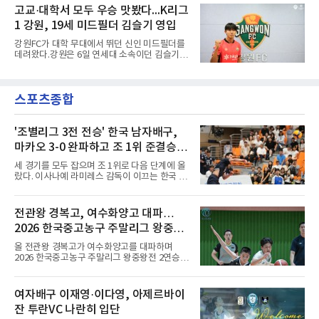
구단 소집 명단에 이강인이 포함되면서 변수가
고교·대학서 모두 우승 맛봤다...K리그
관심을 받았는데, 18개월간 이어진 재계약 협상
없는 한 그의 첫 출격은 서울이 된다.등번호부터
이 한때 교착됐기 때문이다. 그러
1 강원, 19세 미드필더 김슬기 영입
무게가 실렸다. 이강인은 첫 경기부터 7번을 단
다. 2010년대 팀의 전성기를 이끈 앙투안 그리즈
강원FC가 대학 무대에서 뛰던 신인 미드필더를
만이 달았던 번호다.합류 과정은 순탄치 않았다.
데려왔다.강원은 6일 연세대 소속이던 김슬기
스페인으로 건너가려던 그는 병역 특례 행정 절
(19)를 영입했다고 밝혔다. 186㎝, 79㎏의 신체
차 문제로 출국이 미뤄졌고, 국내에서 홀로 훈련
조건을 갖췄다.이력은 우승으로 채워져 있다. 수
해 왔다. 6일 입국하는 동료들과 처음 대면한 뒤
원고 시절 주축으로 활약하며 지난해 전국고등
짧게 호흡을 맞춰 경기에 나선다.역할도 관심사
스포츠종합
리그와 추계전국고등대회 우승에 기여했고, 올
다. 유려한 탈압박과
해 연세대 진학 후에는 춘계한산대첩기대학대회
정상에 올랐다. 2024년에는 17세 이하(U-17) 대
표팀 훈련에도 소집됐다.김슬기는 입단하게 돼
'조별리그 3전 전승' 한국 남자배구,
기쁘고 영광이라며 프로 무대에서도 성장해 팀
마카오 3-0 완파하고 조 1위 준결승
에 꼭 필요한 선수가 되겠다고 각오를 밝혔다.
진출
세 경기를 모두 잡으며 조 1위로 다음 단계에 올
랐다. 이사나예 라미레스 감독이 이끄는 한국 남
자배구 대표팀(세계랭킹 26위)이 2026 동아시
아남자선수권대회 조별리그를 3연승으로 마무
리했다.대표팀은 7일 몽골 울란바타르 AVA 아레
전관왕 경복고, 여수화양고 대파…
나에서 열린 대회 B조 조별리그 3차전에서 마카
2026 한국중고농구 주말리그 왕중왕
오(119위)를 세트 점수 3-0(25-18 25-16 25-15)
으로 제압했다. 일본과 대만에 이어 마카오까지
전 결승토너먼트 확정
올 전관왕 경복고가 여수화양고를 대파하며
꺾은 한국은 조별리그 전승으로 준결승 티켓을
2026 한국중고농구 주말리그 왕중왕전 2연승을
손에 넣었다.공격은 고르게 터졌다. 김요한(삼성
달성, 결승 토너먼트 진출을 확정했다.경복고는
화재)과 임재영(대한항공)이 각각 13점씩 올렸
7일 전남 해남 구교체육관에서 열린 대회 남고
고, 김준우(삼성화재)가 10득점, 이상현(국군체
부 H조 예선 2차전에서 박지오(26점)와 김호원
여자배구 이재영·이다영, 아제르바이
육부대)이 9득점으로 힘을 보탰다.대표팀은 8일
(22점)의 활약을 앞세워 여수화양고를 94-59로
오후 8시 30분 A조 2위와 결승
잔 투란VC 나란히 입단
완파했다. 이로써 경복고는 예선 2전 전승을 기