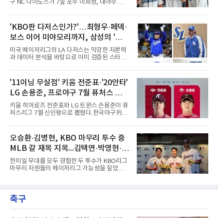
구 NC 다이노스가 7일 포수 이희성, 내야수 이
까지 1군에서 69경기 2승 3패 10홀드 1세이브
한, 외야수 윤준혁을 올겨울 호주프로야구(ABL)
평균자책점 5.10을 기록했다. 올해는 2군 오이식
시드니 블루삭스에 파견한다고 밝혔다.세 선수
스 니가타 알비렉스 소속으로 17경기에 등판해
는 11월 12일 호주로 출국해 ABL 정규리그 일정
'KBO판 다저스인가?'…최형우·페덱·
5승 5패 평균자책점 4.36을 남겼다. 그는 치열하
을 소화한 뒤 내년 2월 귀국한다. NC는 비시즌
게 우승 경쟁을 하는 팀에서 뛰게
보스 이어 미야모리까지, 삼성의 '스펙
기간 유망주들에게 실전 경기 경험을 주기 위해
파견 프로그램을 진행하게 됐다고 전했다.이는
만렙' 승부수
미국 메이저리그의 LA 다저스는 막강한 자본력
처음이 아니다. NC는 2022년 질롱 코리아,
과 데이터 분석을 바탕으로 이미 검증된 스타들
2023년 브리즈번 밴디츠, 2024년 퍼스 히트 등
을 영입하는 대표적인 팀이다. 오타니 쇼헤이를
매년 ABL 구단에 유망주를 파견해왔다.
비롯해 메이저리그 정상급 선수들을 품으며 매
시즌 우승 후보로 평가받는 다저스의 행보는 늘
'11이닝 무실점' 키움 전준표·'20안타'
야구계의 관심을 끌었다. 가능성에 투자하기보
LG 손용준, 프로야구 7월 퓨처스 루키
다, 이미 무대에서 증명한 선수들을 통해 당장의
경쟁력을 끌어올린다는 점이다.최근 한국 프로
상
키움 히어로즈 전준표와 LG 트윈스 손용준이 퓨
야구에서도 비슷한 방향성을 보여주는 팀이 있
처스리그 7월 신인왕으로 뽑혔다.한국야구위원
다. 바로 삼성 라이온즈다. 삼성은 오프시즌 최형
회(KBO)는 7일 2026 메디힐 KBO 퓨처스리그 7
우를 다시 품었다. 이는 단순한 베테랑 영입이 아
월 퓨처스 루키상 수상자로 두 선수를 선정했다
니라, 승부처에서 힘을 발휘할 수 있는 검증된
고 밝혔다. 대체 선수 대비 승리 기여도(WAR)를
오승환·김병현, KBO 마무리 투수 중
리더를 선택한 것이다.외국인 대체 투수 구성도
기준으로 전준표가 0.63, 손용준이 0.73으로 각
마찬가지다. 메이저리그
MLB 갈 재목 지목...김택연·박영현·조
각 투수와 타자 부문 1위에 올랐다.전준표의 7월
은 완벽했다. 두 경기에 모두 선발 등판해 11이
병현
한미일 무대를 모두 경험한 두 투수가 KBO리그
닝 무실점으로 2승을 챙겼다. 월간 평균자책점
마무리 자원들의 메이저리그 가능성을 짚었다.
0.00으로 전체 1위, 이닝당 출루허용률(WHIP)
오승환은 7일 서울 용산구 코레아노스 키친 녹
은 1.00이다. 서울고 졸업 후 2024 신인 드래프
사평점에서 열린 'MLB 브렉퍼스트 클럽 시즌2'
트 1라운드 8순위로 키움에 입단했다.손용준은
미디어데이에서 김택연(두산 베어스)과 박영현
방망이로 존재감을 드러냈다. 지난달 퓨처스리
축구
(kt wiz), 조병현(SSG 랜더스)을 지목했다. 그는
그 전체에서 가장 많은 20안타를 때
KBO리그에 구속과 신체 능력이 좋은 선수가 많
다며 세 이름을 꺼냈다.다만 조건을 달았다. 오승