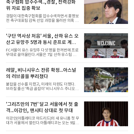
환은 이들이 경기 운영 능력과 경험을 더 쌓으면
축구협회 압수수색..,경찰, 전력강화
메이저리그 진출이 가능하다면서도, 지금보다
위 자료 집중 확보
한두 단계 성장해야 성공할 수 있다고 강조했다.
김병현도 같은 방향을 짚었다. 그는 김택연과 박
경찰이 대한축구협회를 압수수색하면서 홍명보
영현을 꼽으며 한국에서는 최고 대우를 받지만
전 축구대표팀 감독 선임 과정을 둘러싼 의혹 규
미국은 다르다고 조언했다.
명에 속도가 붙었다.월드컵 조별리그 탈락 이후
비판이 홍 전 감독에게 집중됐지만 경찰의 시선
은 다른 곳을 향한다. 성적 부진과 별개로 선임
'구단 역사상 처음' 서울, 산하 유스 오
과정에 부당함이 있었는지가 수사의 본류다.7일
산고 유망주 5명과 동시 준프로 계
연합뉴스 취재를 종합하면 서울경찰청 광역수사
단 금융범죄수사대는 전날 축구협회 사무실 등
약...ACL2 겨냥
FC서울이 유스 유망주 다섯 명을 한꺼번에 프로
을 압수수색해 감독 선임 관련 자료를 다수 확보
무대로 끌어올린다.서울은 7일 산하 유스팀 서
했다. 특히 감독 후보를 검토해 이사회에 추천하
울 오산고 소속 선수 5명과 준프로 계약을 맺었
는 전력강화위원회가 생성한 자료를 집중적으로
다고 밝혔다. 한 번에 다섯 명과 계약한 것은 구
확보한 것으로 알려졌다.경찰은 협회가 홍 전 감
단 역사상 처음으로, 3학년 김강준·신지섭·이서
레알, 비니시우스 잔류 확정...아스널
독을 1순위 후보로 정하고 검증한 과정, 이사회
현·정현웅과 2학년 정하원이 대상이다.오산고의
의 최종 승인 경위를 살
의 러브콜을 뿌리쳤다
성적이 배경이 됐다. 올 시즌 백운기 전국 고등학
교 축구대회와 코리아풋볼파크 U-18 챔피언스
붙잡을 선수를 지켰고, 미래의 자원도 더했다.
컵, K리그 U-17 챔피언십을 잇달아 제패했다.시
브라질 출신 '특급 골잡이' 비니시우스 주니오르
기도 맞물렸다. 서울은 9월 시작하는 아시아축
(26)가 레알 마드리드와의 동행을 2032년까지
구연맹(AFC) 챔피언스리그2(ACL2)를 앞두고 선
이어간다.스페인 프로축구 프리메라리가 '거함'
수단 깊이를 더하는 동시에 유스 출신에게 국제
레알 마드리드는 7일(한국시간) 비니시우스와
'그리즈만의 7번' 달고 서울에서 첫 출
무대 경험을 주려 했다.면면도 다양하다. 측면 공
2032년 6월 30일까지 유효한 6년 연장 계약에
격수 정현웅은 돌파력이
격...이강인, 맨시티 상대로 첫 무대
합의했다고 공식 발표했다. 비니시우스는 재계
약 확정 후 사회관계망서비스(SNS)에 베르나베
이강인(아틀레티코 마드리드)의 새 유니폼 첫 무
우에서의 8년은 너무 짧다며, 앞으로 6년, 그리
대가 서울에서 열린다.아틀레티코는 오는 9일
고 영원히 함께하겠다고 애정을 드러냈다.성사
오후 8시 서울월드컵경기장에서 맨체스터 시티
과정에는 우여곡절이 있었다. 그는 최근 잉글랜
와 2026 쿠팡플레이 시리즈 친선 경기를 치른다.
드 프리미어리그(EPL) 챔피언 아스널의 뜨거운