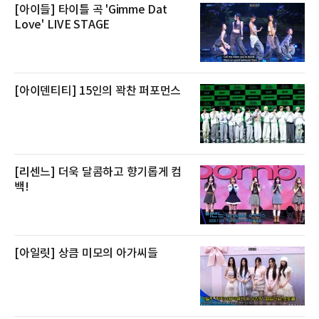
전복은 산지에서 채취한 뒤 전국으로 직송되는
[아이들] 타이틀 곡 'Gimme Dat
방식으로 운영된다. 신선도가 중요한 상품인 만
Love' LIVE STAGE
큼 이르면 다음 날 오전 배송이 가능하도록 물류
망을 활용하고 있다.쿠팡의 전복 매입량도 늘고
있다. 쿠팡에 따르면 전복 매입량은 2020년 30
톤 미만에서 2022년 140톤
[아이덴티티] 15인의 꽉찬 퍼포먼스
[리센느] 더욱 달콤하고 향기롭게 컴
백!
[아일릿] 상큼 미모의 아가씨들