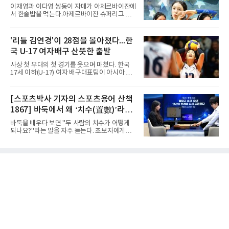
록하며 조 1위로 결승 토너먼트에 진출했다.경
이재영과 이다영 쌍둥이 자매가 아제르바이잔에
복고는 1쿼터 초반부터 박지오의 높은 슛 성공
서 한솥밥을 먹는다.아제르바이잔 슈퍼리그 투
률을 앞세워 공격을 주도하며 24-15로 기선을
란VC는 지난 4일 이재영 영입을 알린 데 이어 7
제압했다. 이후에도 전력의 우위를 바탕으로 경
일 이다영과도 계약했다고 발표했다. 구단은 이
기를 운영한 경복고는 전반을 40-34로 마친 뒤,
다영이 2026-2027시즌 투란 소속으로 활약할
'리틀 김연경'이 28점을 몰아쳤다...한
후반 들어 내·외곽에서 고른 득점포를 가동하며
예정이라고 전했다.두 선수가 국내를 떠난 것은
점수 차를 크게 벌려 여유 있게 승
국 U-17 여자배구 산뜻한 출발
2021년이다. V리그 흥국생명 소속이던 당시 중
학교 시절 학교 폭력을 행사했다는 폭로가 나오
사상 첫 무대의 첫 경기를 웃으며 마쳤다. 한국
면서 한국 배구계를 등졌다.이재영의 해외 여정
17세 이하(U-17) 여자 배구대표팀이 아시아 챔
은 순탄치 않았다. 2021년 말 그리스 PAOK 테
피언 자격으로 처음 나선 세계선수권에서 데뷔
살로키니에 입단했으나 무릎 부상으로 몇 경기
전을 승리로 장식했다.이승여 감독이 이끄는 한
뛰지 못했고, 긴 공백 끝에 지난해 7월 일본 SV
국은 7일(한국시간) 칠레 로스 안데스의 리세오
[스포츠박사 기자의 스포츠용어 산책
리그 빅토리아 히메지에 합류했다가 지난 5월
믹스토 체육관에서 열린 2026 국제배구연맹
팀을 떠났다.이다영은 더 많은 무대를
1867] 바둑에서 왜 ‘치수(置數)’라고
(FIVB) U-17 여자 세계선수권대회 조별리그 D조
1차전에서 푸에르토리코를 3-1(25-10 25-23
말할까
바둑을 배우다 보면 "두 사람의 치수가 어떻게
19-25 26-24)로 이겼다.승리의 중심에는 '리틀
되나요?"라는 말을 자주 듣는다. 초보자에게는
김연경'으로 불리는 아웃사이드 히터 손서연(선
다소 낯선 표현이다. ‘치수(置數)’는 한자어로
명여고)이 있었다. 그는 공격 24점에 블로킹과
'둘 치(置)'와 '셀 수(數)'를 쓴다. '돌을 놓는 수'라
서브 각 2점을 더해 양 팀 최다인 28점을 몰아쳤
는 의미이다. 두 사람이 대등하게 승부할 수 있도
다. 장수인이 11점, 최민주가 8점, 어민서가 7점
록 약한 쪽에게 미리 흑돌을 놓아주는 개수를 가
으로 힘을 보탰다.승점 3을 챙긴 한
리킨다. 오늘날의 접바둑에서 말하는 '두 점', '세
점'이 바로 치수다. (본 코너 1844회 ‘왜 '접바
둑'이라 말할까’ 참조)일본어에서도 같은 한자를
사용한다. 일본에서는 ‘置き石(오키이시, 놓는
돌)’ 또는 ‘手合割(테아이와리, 대국 조건)’이라
는 표현을 많이 쓰지만, ‘置数(ちすう, 치스
우)’라는 용례도 문헌에서 확인된다. 다만 현대
일본