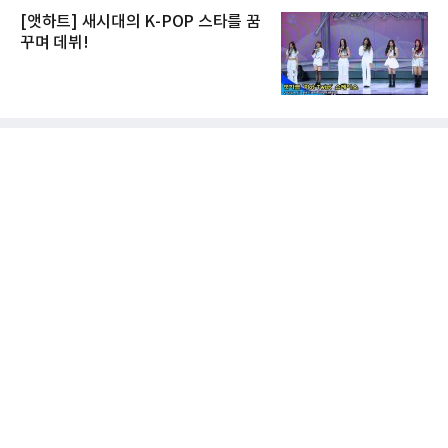
[앳하트] 새시대의 K-POP 스타를 꿈
꾸며 데뷔!