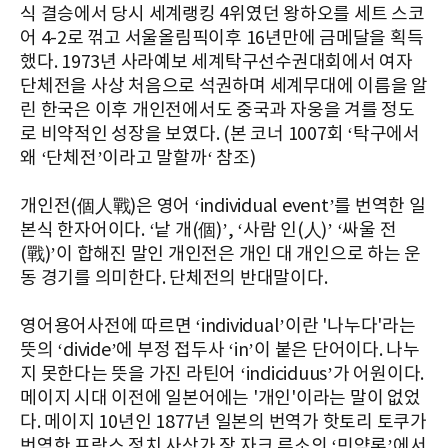
식 결승에서 당시 세계랭킹 4위였던 왕하오를 세트 스코
어 4-2로 꺾고 서울올림픽이후 16년만에 금메달을 획득
했다. 1973년 사라예보 세계탁구선수권대회에서 여자
단체전을 사상 처음으로 석권하며 세계무대에 이름을 알
린 한국은 이후 개인전에서도 중국과 자웅을 겨를 정도
로 비약적인 성장을 보였다. (본 코너 1007회 ‘탁구에서
왜 ‘단체전’이라고 말할까‘ 참조)
개인전(個人戰)은 영어 ‘individual event’를 번역한 일
본식 한자어이다. ‘낱 개(個)’, ‘사람 인(人)’ ‘싸울 전
(戰)’이 합해진 말인 개인전은 개인 대 개인으로 하는 운
동 경기를 의미한다. 단체전의 반대말이다.
영어용어사전에 따르면 ‘individual’이란 '나누다'라는
뜻의 ‘divide’에 부정 접두사 ‘in’이 붙은 단어이다. 나누
지 못한다는 뜻을 가진 라틴어 ‘indiciduus’가 어원이다.
메이지 시대 이전에 일본어에는 '개인'이라는 말이 없었
다. 메이지 10년인 1877년 일본의 번역가 핫토리 토쿠가
번역한 프랑스 정치 사상가 장 자크 루소의 ‘민약론’에서