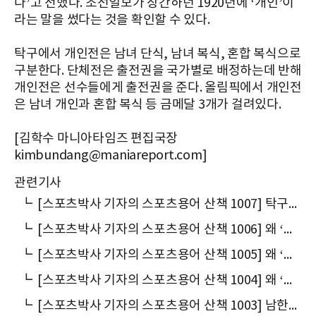
다’고 전했다. 조선일보가 창간하던 1920년에 ‘개인’이
라는 말을 썼다는 것을 확인할 수 있다.
탁구에서 개인전은 남녀 단식, 남녀 복식, 혼합 복식으로
구분한다. 단체전은 출전권을 국가별로 배정하는데 반해
개인전은 선수들에게 출전권을 준다. 올림픽에서 개인전
은 남녀 개인과 혼합 복식 등 금메달 3개가 걸려있다.
[김학수 마니아타임즈 편집국장
kimbundang@maniareport.com]
관련기사
┗
[스포츠박사 기자의 스포츠용어 산책 1007] 탁구에서 왜 ‘단체전’이라고 말할까
┗
[스포츠박사 기자의 스포츠용어 산책 1006] 왜 ‘국제탁구연맹(ITTF)’이라고 말할까
┗
[스포츠박사 기자의 스포츠용어 산책 1005] 왜 ‘세계탁구선수권대회(세탁)’라고 말할까
┗
[스포츠박사 기자의 스포츠용어 산책 1004] 왜 ‘탁구대(卓球臺)’는 파란색일까
┗
[스포츠박사 기자의 스포츠용어 산책 1003] 남한은 ‘단일팀’, 북한은 ‘유일팀’이라고 각기 다른 말을 쓴 까닭