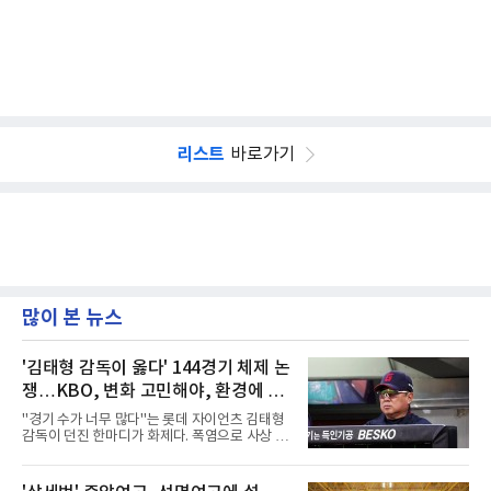
리스트
바로가기
많이 본 뉴스
'김태형 감독이 옳다' 144경기 체제 논
쟁…KBO, 변화 고민해야, 환경에 맞
는 경기 수가 바람직
"경기 수가 너무 많다"는 롯데 자이언츠 김태형
감독이 던진 한마디가 화제다. 폭염으로 사상 초
유의 이틀 연속 전 경기 취소가 결정된 날, 김 감
독은 단순히 더위를 이야기하지 않았다. 우천,
폭염, 부상 등 변수가 늘어나는 현실에서 현재