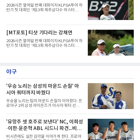
유력해 보였던 그였다.반전의 흐
를 묶어 7언더파 65타를 쳤다. 1라운드에서 71
2026시즌 열여덟 번째 대회이자 KLPGA투어 하
타로 공동 30위에 머물렀던 그는 8언더파 136타
반기 첫 대회인 ‘제13회 제주삼다수 마스터
로 최정원, 문정민, 서어진, 신다인과 공동 2위에
스’(총상금 10억 원, 우승상금 1억 8천만 원)가
이름을 올렸다. 단독 선두 강채연(9언더파 135
제주도 서귀포시에 위치한 테디밸리 골프앤리조
타)과는 한 타 차다.걸린 것이 크다. 지난 5월 sh
트(파72/6,767야드)에서 열리고 있다.7일 현재
수협은행 MBN 여자 오픈에서 통산 20승을 채운
2라운드 경기가 펼쳐지고 있다.양효리가 12번
[MT포토] 티샷 기다리는 강채연
박민지는 이번 대회에서 우승하면 KLPGA 통산
홀에서 경기하고 있다.
최다 우승 단독 1위에 오른다.라
2026시즌 열여덟 번째 대회이자 KLPGA투어 하
반기 첫 대회인 ‘제13회 제주삼다수 마스터
스’(총상금 10억 원, 우승상금 1억 8천만 원)가
제주도 서귀포시에 위치한 테디밸리 골프앤리조
트(파72/6,767야드)에서 열리고 있다.7일 현재
2라운드 경기가 펼쳐지고 있다.강채연이 12번
홀에서 경기하고 있다.
야구
'우승 노리는 삼성의 마운드 손질' 아
시아 쿼터까지 바꿨다
우승을 노리는 팀의 마운드 손질이 이어졌다. 프
로야구 2위 삼성 라이온즈가 아시아 쿼터 선수
교체를 단행했다.삼성은 7일 기존 아시아 쿼터
투수 미야지 유라(일본)를 한국야구위원회
(KBO)에 웨이버 공시 요청하고, 일본 출신 투수
'유망주 셋 호주로 보낸다' NC, 이희성
미야모리 사토시를 올 시즌 남은 기간 이적료 포
·이한·윤준혁 ABL 시드니 파견...비시
함 총 7만3천달러에 영입했다고 발표했다.미야
모리의 경력은 이렇다. 우완인 그는 2022년 일본
즌 실전 경험
비시즌에도 실전 감각을 이어가게 한다. 프로야
프로야구 라쿠텐 골든이글스에 입단해 2025년