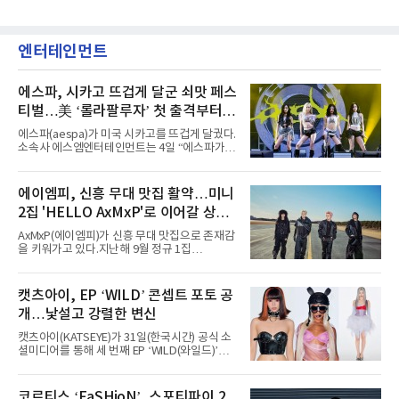
엔터테인먼트
에스파, 시카고 뜨겁게 달군 쇠맛 페스
티벌…美 ‘롤라팔루자’ 첫 출격부터
증명한 존재감
에스파(aespa)가 미국 시카고를 뜨겁게 달궜다.
소속사 에스엠엔터테인먼트는 4일 “에스파가
지난 2일(현지 시간) 미국 시카고 그랜트 파크에
서 열린 ‘롤라팔루자 시카고’(Lollapalooza
Chicago)의 알리안츠 스테이지에 올랐다”며
에이엠피, 신흥 무대 맛집 활약…미니
“총 14곡으로 구성된 세트리스트를 선사, 데뷔 7
2집 'HELLO AxMxP'로 이어갈 상승
년 차다운 노련한 무대 매너와 파워풀한 에너지
로 현장의 분위기를 압도했다”고 밝혔다.1991
세
AxMxP(에이엠피)가 신흥 무대 맛집으로 존재감
년 시작된 ‘롤라팔루자’는 8개 스테이지, 170여
을 키워가고 있다.지난해 9월 정규 1집
팀의 아티스트와 40만 명 이상의 관객이 운집하
'AxMxP'를 발매하며 가요계에 정식 출격한
는 북미 최대 규모의 페스티벌이다.올해 ‘롤라팔
AxMxP는 데뷔 전부터 버스킹과 각종 페스티벌,
루자 시카고’에는 에스파 외에도 제니, 아이들,
공연 무대에 오르며 실전 경험을 쌓아왔다.이들
캣츠아이, EP ‘WILD’ 콘셉트 포토 공
코르티스 등 K팝 스타들이 출연진 명단에 이름
은 소속사 패밀리 콘서트를 비롯해 '뷰티풀 민트
을 올렸다.이날 에스파는
개…낯설고 강렬한 변신
라이프 2025', '2025 부산국제록페스티벌' 등 대
형 무대에 잇달아 출연해 당찬 에너지와 풋풋한
캣츠아이(KATSEYE)가 31일(한국시간) 공식 소
매력으로 음악팬들의 눈도장을 찍었다.이후
셜미디어를 통해 세 번째 EP ‘WILD(와일드)’의
AxMxP는 '카운트다운 판타지 2025-2026',
콘셉트 포토와 트랙리스트를 공개했다.‘Wild
'PEAKBOX 2025 vol.2 : 사랑·청춘·행복', '2025
heart(와일드 하트)’라는 제목이 붙은 콘셉트 포
Someday Christmas - 부산' 등 무대를 통해 안
토에는 멤버들의 본능적이고 야성적인 면모가
코르티스 ‘FaSHioN’, 스포티파이 2
정적인 실력을 입증했고, 올해 '2026 어썸뮤직