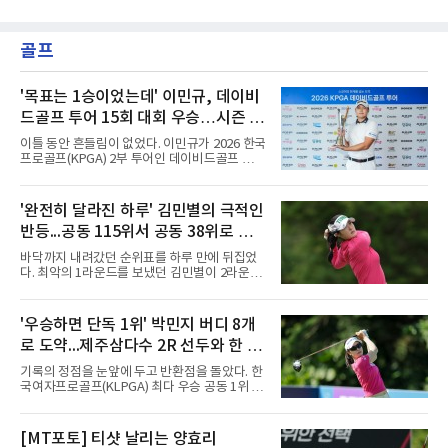
골프
'목표는 1승이었는데' 이민규, 데이비
드골프 투어 15회 대회 우승…시즌 2
승
이틀 동안 흔들림이 없었다. 이민규가 2026 한국
프로골프(KPGA) 2부 투어인 데이비드골프 투어
15회 대회(총상금 1억원)에서 시즌 두 번째 우승
을 거뒀다.이민규는 7일 충남 태안 솔라고 CC(파
71)에서 열린 2라운드에서 버디만 8개를 잡아 8
'완전히 달라진 하루' 김민별의 극적인
언더파 63타를 쳤다. 전날 보기 없이 9언더파로
반등...공동 115위서 공동 38위로 도
개인 18홀 최저타를 세웠던 그는 최종 합계 17언
더파 125타로, 공동 2위 박태완과 안해천(이상
약
바닥까지 내려갔던 순위표를 하루 만에 뒤집었
13언더파 129타)을 4타 차로 따돌렸다. 우승 상
다. 최악의 1라운드를 보냈던 김민별이 2라운드
금은 2천만원이다.여정에는 성장이 담겼다.
에서 반등에 성공했다.김민별은 7일 제주도 서
2021년 KPGA 프로로 입회해 2부 투어에서 활
귀포의 테디밸리 골프앤리조트(파72)에서 열린
약해온 이민규는 지난 5월 데이비드골프 투어 7
2026시즌 한국여자프로골프(KLPGA) 투어 제주
'우승하면 단독 1위' 박민지 버디 8개
회 대회에서 데뷔 첫 승을 거뒀다.
삼다수 마스터스(총상금 10억 원) 2라운드에서
로 도약...제주삼다수 2R 선두와 한 타
보기 없이 버디만 7개를 잡아 7언더파 65타를 쳤
다. 중간합계 1언더파 143타를 기록한 그는 전날
차
기록의 정점을 눈앞에 두고 반환점을 돌았다. 한
공동 115위에서 무려 77계단 뛰어오른 공동 38
국여자프로골프(KLPGA) 최다 우승 공동 1위 박
위로 컷을 통과했다. 이번 대회 컷 기준은 1오버
민지가 제주삼다수 마스터스(총상금 10억원)에
파 145타였다.전날과는 딴판이었다. 1라운드에
서 선두권으로 올라섰다.통산 20승의 박민지는
서 버디 1개에 보기 5개, 더블보기 1개를 묶어 6
7일 제주 서귀포시 테디밸리 골프앤리조트(파
[MT포토] 티샷 날리는 양효리
오버파 78타로 공동 115위에 머물러 컷 탈락이
72)에서 열린 2라운드에서 버디 8개와 보기 1개