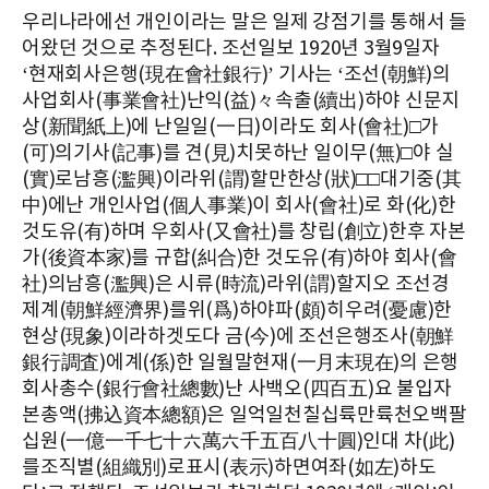
우리나라에선 개인이라는 말은 일제 강점기를 통해서 들
어왔던 것으로 추정된다. 조선일보 1920년 3월9일자
‘현재회사은행(現在會社銀行)’ 기사는 ‘조선(朝鮮)의
사업회사(事業會社)난익(益)々속출(續出)하야 신문지
상(新聞紙上)에 난일일(一日)이라도 회사(會社)□가
(可)의기사(記事)를 견(見)치못하난 일이무(無)□야 실
(實)로남흥(濫興)이라위(謂)할만한상(狀)□□대기중(其
中)에난 개인사업(個人事業)이 회사(會社)로 화(化)한
것도유(有)하며 우회사(又會社)를 창립(創立)한후 자본
가(後資本家)를 규합(糾合)한 것도유(有)하야 회사(會
社)의남흥(濫興)은 시류(時流)라위(謂)할지오 조선경
제계(朝鮮經濟界)를위(爲)하야파(頗)히우려(憂慮)한
현상(現象)이라하겟도다 금(今)에 조선은행조사(朝鮮
銀行調査)에계(係)한 일월말현재(一月末現在)의 은행
회사총수(銀行會社總數)난 사백오(四百五)요 불입자
본총액(拂込資本總額)은 일억일천칠십륙만륙천오백팔
십원(一億一千七十六萬六千五百八十圓)인대 차(此)
를조직별(組織別)로표시(表示)하면여좌(如左)하도