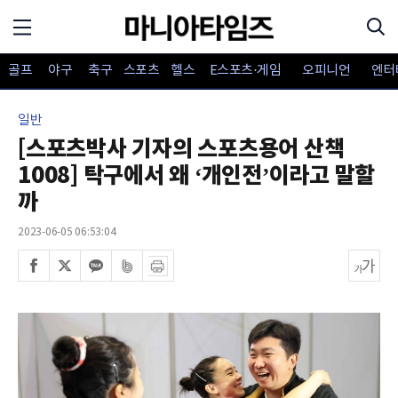
골프
야구
축구
스포츠
헬스
E스포츠·게임
오피니언
엔터
일반
[스포츠박사 기자의 스포츠용어 산책
1008] 탁구에서 왜 ‘개인전’이라고 말할
까
2023-06-05 06:53:04