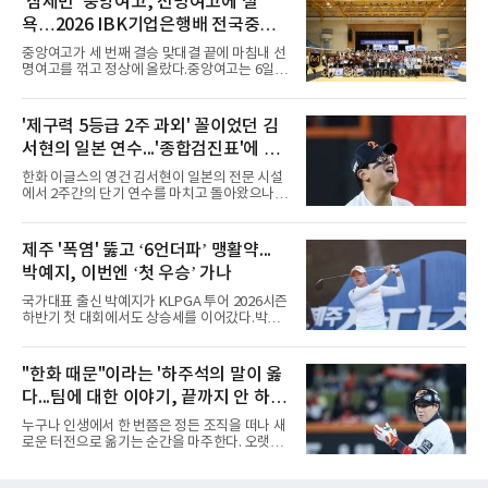
'삼세번' 중앙여고, 선명여고에 설
팀당 144경기 체제가 과연 지속 가능한지 질문
욕…2026 IBK기업은행배 전국중고
을 던졌다.물론 144경기가 세계적으로 특별히
많은 숫자는 아니다. 메이저리그는 팀당 162경
배구대회 우승
중앙여고가 세 번째 결승 맞대결 끝에 마침내 선
기, 일본프로야구도 143~144경기를 치른다. 숫
명여고를 꺾고 정상에 올랐다.중앙여고는 6일
자만 놓고 보면 KBO가 유난히 혹사 구조라고 말
충북 제천실내체육관에서 열린 2026 IBK기업은
하기 어렵다.하지만 중요한 것은 숫자가 아니라
행배 전국중고배구대회 18세 이하 여자부 결승
환경이다. 한국의 여름은 달라지고 있다. 과거와
에서 선명여고를 세트스코어 3-1(13-25, 25-14,
'제구력 5등급 2주 과외' 꼴이었던 김
비교하기 어려울 정도로 폭염이 길어지고 강해
25-17, 25-10)로 물리치고 우승을 차지했다.첫
지고 있다. 여기에 장마, 이
서현의 일본 연수...'종합검진표'에 불
세트를 13-25로 내주며 불안하게 출발한 중앙여
고는 이후 조직력을 되찾아 2세트부터 경기 주
과
한화 이글스의 영건 김서현이 일본의 전문 시설
도권을 완전히 장악했다. 강한 서브와 탄탄한 수
에서 2주간의 단기 연수를 마치고 돌아왔으나,
비를 앞세워 내리 세 세트를 따내며 짜릿한 역전
실전 마운드에서 여전히 극심한 제구 난조를 노
승을 완성했다.이번 우승은 더욱 의미가 컸다. 중
출하며 야구 팬들과 전문가들 사이에 씁쓸한 뒷
앙여고는 올해 3월 춘계연맹전과 5월 종별선수
맛을 남기고 있다.출국 당시만 해도 선수의 고질
제주 '폭염' 뚫고 ‘6언더파’ 맹활약...
권대회 결승에서 모두 선명여고에 패해 준우승
적인 제구 문제를 해결할 특효약이 될 것처럼 포
에 머물렀다. 그러나 세 번째
박예지, 이번엔 ‘첫 우승’ 가나
장되었던 이번 연수는, 뚜껑을 열어보니 '제구력
5등급에게 2주짜리 족집게 과외를 붙여 1등급을
국가대표 출신 박예지가 KLPGA 투어 2026시즌
기대한 꼴'이었다는 냉정한 평가를 피하기 어렵
하반기 첫 대회에서도 상승세를 이어갔다.박예
게 됐다.야구에서 투수의 제구력은 오랜 시간 투
지는 6일 제주 서귀포 테디밸리 골프앤리조트에
구폼을 반복하며 몸에 새겨진 일종의 근육 기억
서 열린 KLPGA 투어 제주삼다수 마스터스 1라
과 밸런스의 산물이다. 릴리스 포인트의 미세한
운드에서 보기 없이 버디만 6개를 잡아내며 6언
"한화 때문"이라는 '하주석의 말이 옳
오차나 하체 활용의 불균형은 수백, 수천 번의
더파 66타를 쳤다. 박예지는 서어진, 신다인과
교정 훈련과 실전 피드
다...팀에 대한 이야기, 끝까지 안 하는
선두권을 형성했다.이날 경기가 열린 테디밸리
골프앤리조트 역시 전국적 폭염을 피해가지 못
게 도리
누구나 인생에서 한 번쯤은 정든 조직을 떠나 새
했다. 대회장의 최고 기온은 35도에 달했다. 섬
로운 터전으로 옮기는 순간을 마주한다. 오랫동
지역 특성상 습도가 높아 체감온도는 더 높게 느
안 애정을 쏟았던 직장이든, 혹은 아쉬움과 상처
껴졌다.하지만 박예지는 폭염 만큼이나 매섭고
를 안고 떠난 곳이든 마침표를 찍는 일은 늘 복잡
뜨거운 경기력을 선보이며 첫 우승을 향한 발판