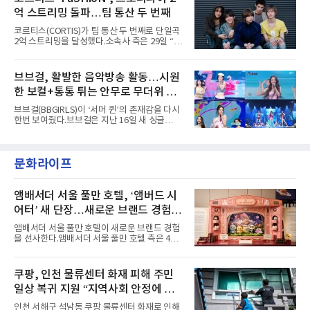
강렬하게 담겼다. 짙은 아이섀도와 푸른빛·금빛·
페스티벌', '뷰티풀 민트 라이프 2026', '2026
억 스트리밍 돌파…팀 통산 두 번째
붉은빛의 컬러 렌즈가 비현실적인 분위기를 자
아내고, 여러 원색이 불규칙하게 뒤섞인 멀티컬
코르티스(CORTIS)가 팀 통산 두 번째로 단일곡
러 헤어와 과감한 블루·블랙 립 메이크업이 낯설
2억 스트리밍을 달성했다.소속사 측은 29일 “코
고도 매혹적인 비주얼을 완성했다.스타일링 역
르티스의 데뷔 앨범 수록곡 ‘FaSHioN’이 글로
시 파격적이다. 스터드와 망사, 코르셋, 풍성한
벌 오디오·음원 스트리밍 플랫폼 스포티파이에
레이스 등 언뜻 어울리지 않을 듯한 소재와 실루
서 27일 자로 누적 재생 수 2억 회를 돌파했
브브걸, 활발한 음악방송 활동…시원
엣을 거침없이 결합했다. 멤버들은 각기 다른 개
다”고 밝혔다.곡이 발표된 지 약 10개월 만이다.
성을 살린 스타일링을 선
한 보컬+통통 튀는 안무로 무더위 사
팀의 첫 번째 2억 스트리밍 곡은 동일 음반에 수
록된 ‘GO!’다. 이 노래는 공개 약 9개월 만인 지
냥
브브걸(BBGIRLS)이 ‘서머 퀸’의 존재감을 다시
난달 26일 자에 2억 고지를 밟았다. 이는 최근 5
한번 보여줬다.브브걸은 지난 16일 새 싱글
년 내 데뷔한 보이그룹의 곡 중 최단기 2억 달성
'BODY WAVE'(바디 웨이브)를 발매하고 각종 음
이며 ‘FaSHioN’이 그 다음이다.코르티스는 평
악방송에 출연했다.브브걸은 컴백 이후 Mnet
소 관심이 많은 ‘패션’을 소재로 곡을 공동 창작
'엠카운트다운'을 시작으로 KBS2 '뮤직뱅크',
했다. “내 티, 5 bucks 바지는, 만원” 등 멤버들
문화라이프
MBC '쇼! 음악중심', SBS '인기가요' 등 주요 음
의 라이프 스타일
악방송 무대에 올라 화려한 퍼포먼스를 펼쳤다.
시원한 에너지와 안정적인 라이브, 통통 튀는 매
력을 앞세워 매 무대 색다른 볼거리를 선사했다.
앰배서더 서울 풀만 호텔, ‘앰버드 시
특히 화사한 파스텔 톤의 비치웨어부터 청량한
어터’ 새 단장…새로운 브랜드 경험 선
마린룩, 햇살 아래 반짝이는 물결을 연상시키는
사
스커트, 강렬한 붉은 계열의 스타일링까지 각기
앰배서더 서울 풀만 호텔이 새로운 브랜드 경험
다른 매력을 선보였다. 브브걸은 다채로운 여름
을 선사한다.앰배서더 서울 풀만 호텔 측은 4일
패션을 완벽하게 소화하며 보
“호텔 공식 마스코트 앰버드(Ambird)의 새로운
이야기를 담은 인형 극장 콘셉트의 공간 ‘앰버드
시어터(Ambird Theater)’를 새롭게 선보인
쿠팡, 인천 물류센터 화재 피해 주민
다”고 밝혔다.앰배서더 서울 풀만 호텔은 로비
일상 복귀 지원 “지역사회 안정에 총
한편에 마련된 앰버드 존을 통해 앰버드의 세계
관을 소개해왔다. 앰버드 존은 앰버드가 우주여
력”
인천 서해구 석남동 쿠팡 물류센터 화재로 인해