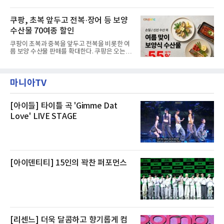
지를 선보인다.이번 패키지는 오후 6시 체크인
형 화재 연기가 인입돼 즉시 방재팀이 조사한 결
으로 여유로운 저녁 시간부터 호텔 스테이를 시
과 일산화탄소가 미검출됐고, 내부 문제가 아닌
작할 수 있도록 준비됐다.앰배서더 서울 풀만 호
쿠팡, 초복 앞두고 전복·장어 등 보양
것으로 확인됐다”고 설명했다.이어 “정확한 화
텔 측은 “퇴근 후 또는 주말 도심 속에서 짧지만
재 원인은 추후 조사될
수산물 70여종 할인
온전한 휴식을 원하는 고객들에게 특별한 경험
을 제공한다”고 밝혔다.패키지는 디럭스와 이그
쿠팡이 초복과 중복을 앞두고 전복을 비롯한 여
제큐티브 두 가지 타입으로 구성된다. 디럭스 패
름 보양 수산물 판매를 확대한다. 쿠팡은 오는
키지는 객실 1박(룸 온리)으로 심플한 호캉스를
20일까지 전복, 문어, 낙지, 장어 등 70여종의 수
즐길 수 있으며, 이그제큐티브 패키지는 객실 1
산물을 할인 판매한다고 8일 밝혔다.이번 행사
박과 함께 클럽 앰배서더 라운지 2인 이용, 웰니
에는 국내산 활전복과 문어, 낙지, 장어, 생물새
스 센터 사우나 2인 이용 혜택이 포함된다.특히
마니아TV
우 등이 포함됐다. 쿠팡은 올해 큰 크기의 전복
클럽 앰배서더 라운지
생산량이 늘어난 점을 반영해 주요 산지 상품을
로켓프레시 새벽배송으로 선보인다고 설명했다.
전복은 산지에서 채취한 뒤 전국으로 직송되는
[아이들] 타이틀 곡 'Gimme Dat
방식으로 운영된다. 신선도가 중요한 상품인 만
Love' LIVE STAGE
큼 이르면 다음 날 오전 배송이 가능하도록 물류
망을 활용하고 있다.쿠팡의 전복 매입량도 늘고
있다. 쿠팡에 따르면 전복 매입량은 2020년 30
톤 미만에서 2022년 140톤
[아이덴티티] 15인의 꽉찬 퍼포먼스
[리센느] 더욱 달콤하고 향기롭게 컴