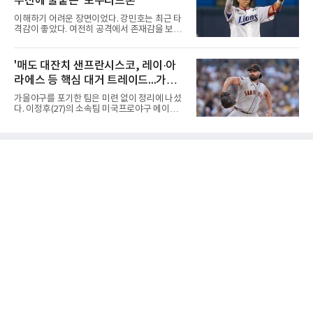
부진에 불붙은 '포수리드론'
를 보이며 세트스코어 3-1(25-19, 25-22, 21-
25, 25-23)으로 꺾었다. 인하부고도 부산동성고
이해하기 어려운 장면이었다. 강민호는 최근 타
를 맞아 뛰어난 조직력을 바탕으로 삼아 3-0(25-
격감이 좋았다. 여전히 공격에서 존재감을 보여
19, 25-19, 25-23)으로 완승을 거두고 4강에 합
주고 있었고, 특별한 부상 소식도 없었다. 그런
류했다. .한편 18세이하 여자부 4강은 중앙여고-
데 갑작스럽게 1군 엔트리에서 제외됐다. 팬들
일신여상, 광주체고-선명여고의 대결로 좁혀졌
사이에서 성적이 떨어진 주전 선수를 쉬게 하는
'매도 대잔치 샌프란시스코, 레이·아
다. ◇4일 전적
상황도 아니고, 부상으로 빠지는 것도 아니라면
라에스 등 핵심 대거 트레이드...가을
'왜 지금인가'라는 의문이 생길 수밖에 없다.특히
시점이 겹쳤다. 삼성 외국인 투수들이 잇따라 난
포기
가을야구를 포기한 팀은 미련 없이 정리에 나섰
타를 당했고, 일부 팬들은 그 원인을 강민호의
다. 이정후(27)의 소속팀 미국프로야구 메이저
포수 리드에서 찾기 시작했다. 이른바 '포수리드
리그(MLB) 샌프란시스코 자이언츠가 투타 핵심
론'이다. 볼 배합이 문제였던 것 아니냐, 투수와
을 대거 내보냈다.샌프란시스코는 트레이드 마
의 호흡에 문제가 있었던 것 아니냐는 지적이다.
감일인 4일(한국시간) 좌완 선발 로비 레이와 타
그리고 이어진 강민호의 1군 말소. 때문에 팬들
격왕 루이스 아라에스를 각각 샌디에이고 파드
사이에서는 "문책성
리스와 필라델피아 필리스로 트레이드했다.레이
의 행선지가 특히 눈길을 끈다. 2021년 아메리칸
리그(AL) 사이영상 수상자인 그는 올 시즌 10승
6패 평균자책점 3.08을 기록 중이며 6월 이후 1
점대 평균자책점을 유지해왔는데, 하필 같은 내
셔널리그(NL) 서부지구 라이벌 샌디에이고로 향
했다. 샌프란시스코는 그 대가로 마이너 투수 미
겔 멘데스와 내야수 호니엘 에