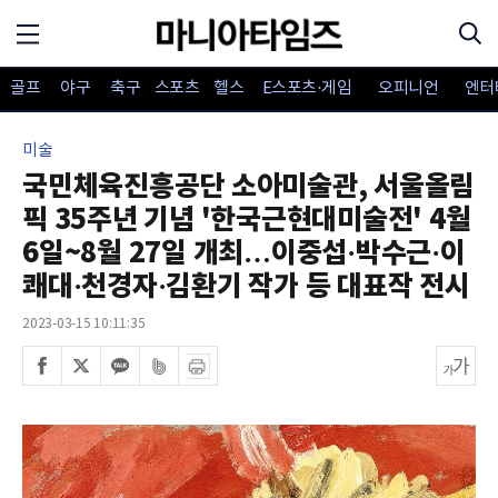
골프
야구
축구
스포츠
헬스
E스포츠·게임
오피니언
엔터
미술
국민체육진흥공단 소아미술관, 서울올림
픽 35주년 기념 '한국근현대미술전' 4월
6일~8월 27일 개최…이중섭·박수근·이
쾌대·천경자·김환기 작가 등 대표작 전시
2023-03-15 10:11:35