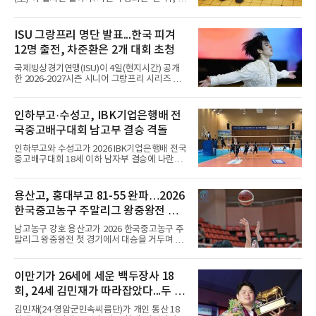
2026 북중미 월드컵에서 스페
둑판 위'라는 의미이다. 원래 중국 한문에서는 반
상(盤上)이 단순히 '판 위에서'라는 일반적인 의
미로도 쓰였지만, 바둑 문화가 발달하면서 '바둑
ISU 그랑프리 명단 발표...한국 피겨
판 위', 더 나아가 '바둑의 세계', '대국이 벌어지
12명 출전, 차준환은 2개 대회 초청
는 공간'을 가리키는 전문 용어로 정착했다. 우리
나라에서도 같은 의미로 받아들여져 ‘반상의 승
국제빙상경기연맹(ISU)이 4일(현지시간) 공개
부’, ‘반상의 고수’, ‘반상에 앉다’, ‘반상의 철학’
한 2026-2027시즌 시니어 그랑프리 시리즈 명
등의 표현을 쓴다.반상(盤上)은 오늘날 바둑을
단에 한국 선수 12명이 포함됐다. 남자 싱글 차
상징하는 대표적인 용어지만, 그 역사를 거슬러
준환(서울시청), 서민규, 김현겸과 여자 싱글 김
올라가면 의외의 사실과 마주한다. 인터넷 조선
채연, 김유재, 이해인, 신지아, 김유성, 윤서진,
인하부고·수성고, IBK기업은행배 전
왕조실록에서 반상(盤上)은 확인되지만,
윤아선, 김서영, 유영이다.이 가운데 차준환과
국중고배구대회 남고부 결승 격돌
서민규, 김채연, 김유재, 이해인, 신지아 6명은 2
개 대회에 초청됐고 나머지는 한 차례만 나선다.
인하부고와 수성고가 2026 IBK기업은행배 전국
시리즈는 6개 대회로 치러지며 합산 성적 상위 6
중고배구대회 18세 이하 남자부 결승에 나란히
명이 그랑프리 파이널에 오른다.차준환은 3차
진출하며 우승을 놓고 맞대결을 펼치게 됐다.인
컵 오브 차이나(11월 6∼8일·중국 선전)와 6차
하부고는 5일 충북 제천실내체육관에서 열린 대
NHK 트로피(11월 27∼29일·일본 도쿄)에 배정
회 남자 18세 이하부 준결승에서 남성고를 세트
용산고, 홍대부고 81-55 완파…2026
됐다. 밀라노·코르티나담페초 동계 올림픽에서
스코어 3-1(25-17, 17-25, 25-21, 25-17)로 꺾
한국 남자 싱글 역대 최고
한국중고농구 주말리그 왕중왕전 첫
고 결승행 티켓을 따냈다. 인하부고는 높은 공격
성공률을 앞세워 경기 주도권을 잡으며 승리를
승 신고
남고농구 강호 용산고가 2026 한국중고농구 주
거뒀다.수성고도 준결승에서 속초고를 상대로
말리그 왕중왕전 첫 경기에서 대승을 거두며 순
안정된 조직력을 바탕으로 3-1(25-23, 25-16,
조로운 출발을 알렸다.용산고는 5일 전남 해남
22-25, 25-19) 승리를 거두며 결승에 합류했다.
우슬체육관에서 열린 대회 남고부 예선 B조 첫
치열한 승부 속에서도 공수 균형을 유지한 수성
경기에서 김민기의 22점 활약을 앞세워 홍대부
이만기가 26세에 세운 백두장사 18
고는 인하부고와 우승을 다툴 기회를 잡았다.여
고를 81-55로 제압했다.경기 초반부터 내·외곽
자 18세 이하부에서는 중앙여고
회, 24세 김민재가 따라잡았다...두 번
에서 고른 득점력을 선보인 용산고는 1쿼터부터
주도권을 잡았다. 전반을 48-30으로 크게 앞선
더 우승하면 역대 1위와 동률
김민재(24·영암군민속씨름단)가 개인 통산 18
용산고는 후반에도 공세를 늦추지 않으며 점수