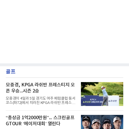
골프
모중경, KPGA 라쉬반 프레스티지 오
픈 우승...시즌 2승
모중경이 4일과 5일 경기도 여주 페럼클럽 동서
코스(파72)에서 치러진 KPGA 라쉬반 프레스티
지 오픈(총상금 1억원) 정상에 올랐다. 1, 2라운
드 합계 8언더파 136타를 적어내며 한국프로골
프 챔피언스투어 시즌 2승째를 신고했다.우승
“총상금 1억2000만원”... 스크린골프
상금은 2천400만원이다. 이번 우승으로 챔피언
GTOUR ‘메이저대회’ 열린다
스투어 통산 7승 고지를 밟았다.5언더파 139타
를 친 장익제와 최호성이 공동 2위를 나눠 가졌