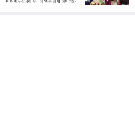
번째 백두장사에 오르며 '씨름 황제' 이만기와 어
차를 더욱 벌렸고, 결국 26점 차 완승으로 첫 승
깨를 나란히 했다.김민재는 4일 경북 문경시 문
을 신고했다.남고부 예선 C조 경기에서는 광주
경체육관에서 열린 위더스제약 2026 민속씨름
고가 김경륜의 23점을 넣는 수훈을 세우며 양정
문경오미자장사씨름대회 백두급(140㎏ 이하)
고를 58-52로 꺾고 첫 승을 기록했다. 광주고는
장사 결정전에서 김진(증평군청)을 3-0으로 완
접전 속에서도 집중력을 유지하
파했다.이만기는 1980년대 모래판을 지배하며
백두장사 18회와 천하장사 10회, 한라장사 7회
를 남겼다. 그가 18번째 백두장사에 오른 나이는
만 26세다. 아직 24세인 김민재에게는 두 해의
여유가 더 있다.시선은 최다 기록으로 향한다. 현
재 1위는 백두장사 20회를 기록한 이태현 용인
대 교수다. 김민재가 두 차례 더 정상에 서면 공
동 1위, 세 차례면 단독 최다 기