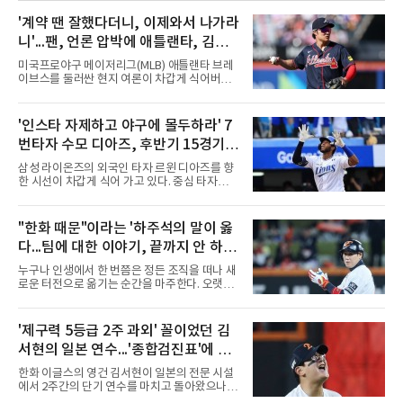
현했다. 광복 81주년을 기념하는 의미를 담아 스
페셜 플레이 넘버 '81'을 새겼다. 측면에는 건곤
'계약 땐 잘했다더니, 이제와서 나가라
감리 문양을 활용한 전용 얼라인먼트가 적용됐
니'...팬, 언론 압박에 애틀랜타, 김하
다.한종훈 기자 hjh@maniareport.com
성 방출하나?
미국프로야구 메이저리그(MLB) 애틀랜타 브레
이브스를 둘러싼 현지 여론이 차갑게 식어버렸
다. 거액의 계약을 맺을 당시에는 팀의 구세주로
환호하던 분위기는 온데간데없고, 이제는 성적
부진과 부상을 이유로 팀에서 내보내야 한다는
'인스타 자제하고 야구에 몰두하라' 7
목소리가 거세지고 있다.김하성은 이번 시즌을
번타자 수모 디아즈, 후반기 15경기
앞두고 대형 계약을 체결하며 기대를 모았으나,
연이은 부상 공백과 극심한 타격 부진이 겹치며
홈런 제로
삼성 라이온즈의 외국인 타자 르윈 디아즈를 향
구단과 팬들의 인내심을 한계에 다다르게 만들
한 시선이 차갑게 식어 가고 있다. 중심 타자로서
었다. 야구계의 냉혹한 비즈니스 논리에 따라,
팀 타선의 무게감을 더해줘야 할 그가 최근 극심
과거의 활약상보다는 당장의 생산성을 요구하는
한 부진에 빠지면서 팬들의 원성과 질책이 거세
목소리가 커진 상태다.구단 고위층과 코칭스태
지는 모양새다.특히 후반기 들어 나타나는 지독
"한화 때문"이라는 '하주석의 말이 옳
프 역시 팬들의 거센 항의와 언론의 날 선 비판에
한 홈런 부재는 팀의 고민을 깊게 만들고 있다.
서 자유로울 수 없는 상황이
다...팀에 대한 이야기, 끝까지 안 하는
디아즈는 후반기 15경기에 출전해 56타수를 소
화하는 동안 16개의 안타를 기록하며 0.286의
게 도리
누구나 인생에서 한 번쯤은 정든 조직을 떠나 새
타율 자체는 나쁘지 않은 수치를 유지하고 있다.
로운 터전으로 옮기는 순간을 마주한다. 오랫동
그러나 홈런 생산 능력은 완전히 실종됐다. 중심
안 애정을 쏟았던 직장이든, 혹은 아쉬움과 상처
타선에서 가장 중요한 홈런 한 방이 터지지 않으
를 안고 떠난 곳이든 마침표를 찍는 일은 늘 복잡
면서 득점 찬스를 살리지 못하는 경기가 늘어났
한 감정을 동반한다. 그곳을 떠난 뒤 주위에서 묻
'제구력 5등급 2주 과외' 꼴이었던 김
고, 이는 팀 전체의 공격력 저하로 직결되고 있
는다. "지금 여기 어때? 거기는 어땠어?" 이때 쏟
다. 최근 경기에서는
서현의 일본 연수...'종합검진표'에 불
아지는 유혹은 달콤하다. 그동안 쌓였던 불만과
섭섭함을 토로하며 동조를 구하고 싶은 마음이
과
한화 이글스의 영건 김서현이 일본의 전문 시설
굴뚝같아진다. 하지만 사회생활의 오랜 격언이
에서 2주간의 단기 연수를 마치고 돌아왔으나,
자 진리는 명확하다. '전 회사 욕은 결국 누워서
실전 마운드에서 여전히 극심한 제구 난조를 노