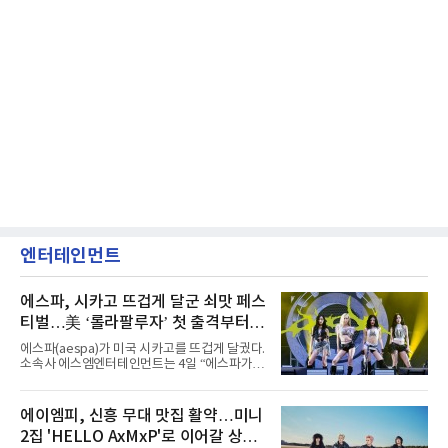
엔터테인먼트
에스파, 시카고 뜨겁게 달군 쇠맛 페스
티벌…美 ‘롤라팔루자’ 첫 출격부터
증명한 존재감
에스파(aespa)가 미국 시카고를 뜨겁게 달궜다.
소속사 에스엠엔터테인먼트는 4일 “에스파가
지난 2일(현지 시간) 미국 시카고 그랜트 파크에
서 열린 ‘롤라팔루자 시카고’(Lollapalooza
Chicago)의 알리안츠 스테이지에 올랐다”며
에이엠피, 신흥 무대 맛집 활약…미니
“총 14곡으로 구성된 세트리스트를 선사, 데뷔 7
2집 'HELLO AxMxP'로 이어갈 상승
년 차다운 노련한 무대 매너와 파워풀한 에너지