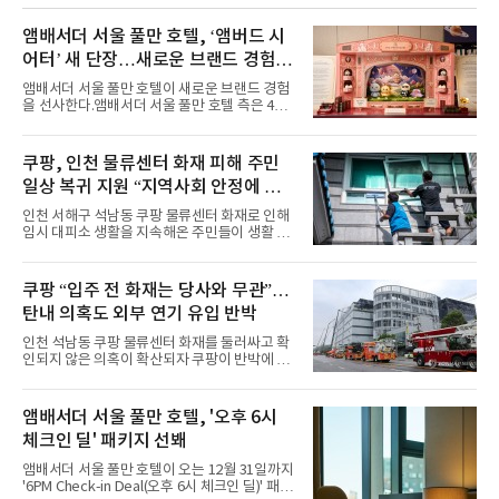
시원한 에너지와 안정적인 라이브, 통통 튀는 매
력을 앞세워 매 무대 색다른 볼거리를 선사했다.
앰배서더 서울 풀만 호텔, ‘앰버드 시
특히 화사한 파스텔 톤의 비치웨어부터 청량한
어터’ 새 단장…새로운 브랜드 경험 선
마린룩, 햇살 아래 반짝이는 물결을 연상시키는
사
스커트, 강렬한 붉은 계열의 스타일링까지 각기
앰배서더 서울 풀만 호텔이 새로운 브랜드 경험
다른 매력을 선보였다. 브브걸은 다채로운 여름
을 선사한다.앰배서더 서울 풀만 호텔 측은 4일
패션을 완벽하게 소화하며 보
“호텔 공식 마스코트 앰버드(Ambird)의 새로운
이야기를 담은 인형 극장 콘셉트의 공간 ‘앰버드
시어터(Ambird Theater)’를 새롭게 선보인
쿠팡, 인천 물류센터 화재 피해 주민
다”고 밝혔다.앰배서더 서울 풀만 호텔은 로비
일상 복귀 지원 “지역사회 안정에 총
한편에 마련된 앰버드 존을 통해 앰버드의 세계
관을 소개해왔다. 앰버드 존은 앰버드가 우주여
력”
인천 서해구 석남동 쿠팡 물류센터 화재로 인해
행 중 수집한 다양한 굿즈를 전시한 '앰버드 플래
임시 대피소 생활을 지속해온 주민들이 생활 터
닛(Ambird Planet)과 계절별 플라워 연출로 사
전으로 돌아갈 수 있는 계기가 마련됐다. 쿠팡풀
랑받아온 ‘앰버드 가든(Ambird Garden)’으로
필먼트서비스(CFS)가 지난 28일부터 화재 피해
구성되어 있다.새 단장한 앰버드 시어터는 오페
주민을 대상으로 전문 출장 청소서비스 지원에
쿠팡 “입주 전 화재는 당사와 무관”…
라 극장을 모티브로 한 데코레이션으로 구성됐
나섬으로써 본격적인 지역사회 복구 작업이 시
다. 무대 공간 및 티켓 박스
탄내 의혹도 외부 연기 유입 반박
작된 것이다.대피소 주민 중심 청소 접수, 첫날
부터 2가구 지원 완료CFS는 신현초등학교, 신
인천 석남동 쿠팡 물류센터 화재를 둘러싸고 확
현북초등학교, 신현여자중학교 등 인천 서해구
인되지 않은 의혹이 확산되자 쿠팡이 반박에 나
관내 임시 대피소 3곳에서 체류해온 화재 피해
섰다. 화재 전 센터 내부에서 탄내가 났다는 주장
주민들을 대상으로 출장 청소업체 요청 접수를
에 대해서는 외부 화재 연기 유입이라고 설명했
시작했다. 현장에서 극심한 피해를 입은 지역 주
고, 2023년 같은 물류센터에서 발생한 화재에
앰배서더 서울 풀만 호텔, '오후 6시
민들의 호응 속에 CFS는 즉시 행동에 나섰다. 지
대해서도 쿠팡 입주 전 공사 과정에서 벌어진 일
난 28일 오후 전문 청소업체와
체크인 딜' 패키지 선봬
이라며 선을 그었다.쿠팡은 21일 인천 물류센터
내부에서 불이 타는 냄새가 났다는 의혹과 관련
앰배서더 서울 풀만 호텔이 오는 12월 31일까지
해 “사실무근”이라는 입장을 밝혔다.회사 측은
'6PM Check-in Deal(오후 6시 체크인 딜)' 패키
“인근에서 지난 15일 다른 회사에서 발생한 대