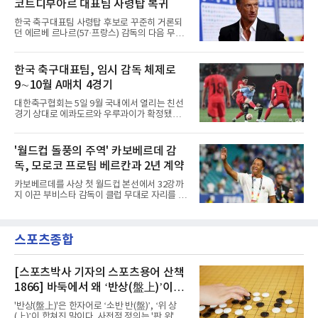
코트디부아르 대표팀 사령탑 복귀
착한다는 일정을 함께 공개했다. 환영 행사 시간
과 세부 내용은 공식 채널로 알리겠다고 했다.에
한국 축구대표팀 사령탑 후보로 꾸준히 거론되
르투룰 도안 회장은 발표 직후 A스포르와 만나
던 에르베 르나르(57·프랑스) 감독의 다음 무대
아직 이적이 마무리된 단계는 아니라고 선을 그
가 정해졌다.코트디부아르축구협회는 4일(현지
으면서도, 메디컬 테스트를 위해 이스탄불에 들
시간) 르나르 감독을 대표팀 사령탑으로 선임했
어온 뒤 트라브존으로 이동해 계약서에 서명할
다고 발표했다. 2014~2015년에 이은 두 번째 부
한국 축구대표팀, 임시 감독 체제로
예정이라고 로이터통신을 통해 밝혔다. 시점을
임으로, 당시 그는 팀에 2015 아프리카 네이션
못 박지는 않았으나 현지시간
9∼10월 A매치 4경기
스컵 우승을 안겼다.전임 에메르스 파에 감독은
2023 네이션스컵 우승과 2026 북중미 월드컵
대한축구협회는 5일 9월 국내에서 열리는 친선
사상 첫 토너먼트 진출을 이끌었으나 32강에서
경기 상대로 에콰도르와 우루과이가 확정됐다고
노르웨이에 1-2로 진 뒤 계약 연장에 실패했다.
발표했다. 이로써 9∼10월 FIFA A매치 기간에 치
르나르 감독의 직전 행보는 순탄치 않았다. 월드
를 4경기 상대가 모두 정해졌다.일정은 추석 연
컵 도중 튀니지의 소방수로 투입됐지만 분위기
휴를 앞둔 9월 24일 에콰도르전, 28일 우루과이
'월드컵 돌풍의 주역' 카보베르데 감
를 되돌리지 못했고, 튀니지는 3전 전패로 탈락
전 순이다. 앞서 공개된 대로 10월 2일에는 베네
했다.이력 자체는 두텁다. 잠비아
독, 모로코 프로팀 베르칸과 2년 계약
수엘라, 6일에는 우즈베키스탄과 만난다. 2026
북중미 월드컵을 마친 뒤 홍명보 감독이 물러난
카보베르데를 사상 첫 월드컵 본선에서 32강까
한국은 임시 감독 체제로 이 일정을 소화한다.에
지 이끈 부비스타 감독이 클럽 무대로 자리를 옮
콰도르는 FIFA 랭킹 25위로 32위인 한국보다 앞
긴다.로이터통신 등에 따르면 모로코 1부 리그
서 있다. 북중미 월드컵 남미예선 18경기에서 실
RS 베르칸은 4일(현지시간) 부비스타 감독을 새
점을 5점으로 묶으며 10개국 가운데 아르헨티나
사령탑으로 선임했다고 발표했다. 계약 기간은
다음인 2위로 본선 티켓을 확보했다. 본선에서
스포츠종합
2년으로, 튀니지 대표팀으로 떠난 모인 차아바
는 독일을 제압하고 32강
니의 후임이다.겸직 가능성도 거론됐다. 부비스
타 감독은 대표팀직을 유지하며 베르칸을 함께
지휘하는 방안까지 논의했으나 협상 끝에 클럽
[스포츠박사 기자의 스포츠용어 산책
에 전념하게 됐다. 카보베르데축구협회도 같은
1866] 바둑에서 왜 ‘반상(盤上)’이라
날 사임을 알리며 후임 선임 작업이 순조롭게 진
말할까
행 중이라고 밝혔다.그가 남긴 성과는 뚜렷하다.
'반상(盤上)'은 한자어로 ‘소반 반(盤)’, ‘위 상
아프리카 서쪽 섬나라 카보베르데는 첫 출전한
(上)’이 합쳐진 말이다. 사전적 정의는 '판 위', '바