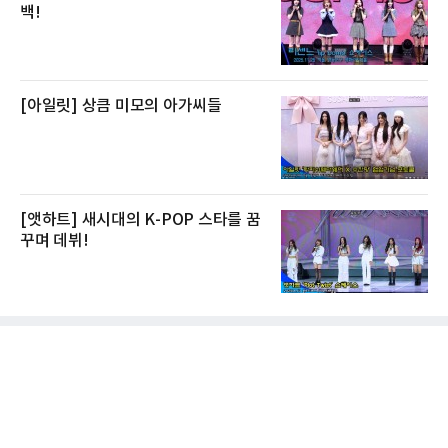
백!
[아일릿] 상큼 미모의 아가씨들
[앳하트] 새시대의 K-POP 스타를 꿈
꾸며 데뷔!