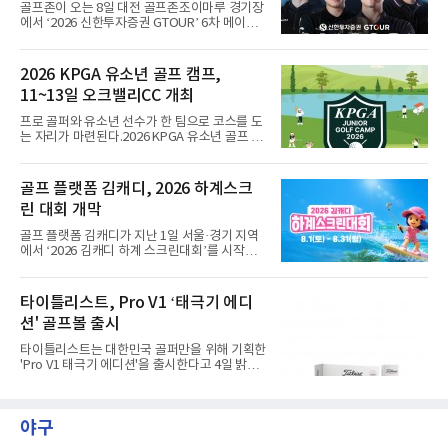
골프존이 오는 8일 대전 골프존조이마루 경기장
고, 4언더파 140타의 손준호가 4위에 자리했다.
에서 ‘2026 신한투자증권 GTOUR’ 6차 메이저
대회 결선을 개최한다고 5일 밝혔다.6차 메이저
대회는 총상금 1억 2천만원 규모로, 우승자에게
는 상금 2천 5백만원과 대상&신인상 포인트 3천
2026 KPGA 유소년 골프 캠프,
점을 지급하고 3년간의 GTOUR 시드권을 부여
11~13일 오크밸리CC 개최
한다. KPGA 투어프로 중 1, 2라운드 합산 1위에
게는 오는 9월 17일부터 20일까지 골프존카운
프로 골퍼와 유소년 선수가 한 팀으로 코스를 도
티 선산에서 열리는 KPGA ‘골프존 오픈’ 출전권
는 자리가 마련된다.2026 KPGA 유소년 골프 캠
을 부여한다.대회는 골프존 투비전NX플러스 투
프가 11일부터 13일까지 강원도 원주시 오크밸
어 모드에서 하루 동안 2라운드 36홀 스트로크
리CC에서 열린다. 유소년 골프 저변을 넓히기
플레이, 콕힐 골프클럽 - NO.4 코스에서 진행된
위해 2024년 시작돼 올해 3년 연속 개최되는 행
골프 플랫폼 김캐디, 2026 하계스크
다. 시드권자와 예선통과자, 신인 및 초청 선수,
사다.참가 규모는 프로 20명과 유소년 60명. 올
오프라인 예선전을 통해 선발
린 대회 개막
시즌 상반기 우승자인 문동현, 최찬, 오승택, 이
상엽 등이 이름을 올렸다.운영 방식이 특징적이
골프 플랫폼 김캐디가 지난 1일 서울·경기 지역
다. 프로 1명과 유소년 3명이 한 팀을 이뤄 18홀
에서 ‘2026 김캐디 하계 스크린대회’를 시작했
코스 플레이와 쇼트 게임을 훈련하고, 멘토와 대
다고 4일 밝혔다. 대회는 31일까지 진행된다. 김
화하는 시간도 갖는다.최찬은 "평소 유소년 선수
캐디 앱 이용자라면 무료로 참여할 수 있다. 김캐
들을 만날 기회가 없는데 함께 시간을 보낼 수 있
디 앱에서 대회 참가 신청 후 지도에서 공식 참여
타이틀리스트, Pro V1 ‘태극기 에디
어 설렌다"고 밝혔다.이번 캠프는 문화체육관광
매장을 확인하고 예약하면 된다. 공식 참여 매장
부와 국민체육진흥공단의
션' 골프볼 출시
에서 총 3개의 지정 코스 중 원하는 코스를 플레
이하면 대회 기록이 자동으로 반영된다. 앱 내 리
타이틀리스트는 대한민국 골퍼만을 위해 기획한
더보드에서는 자신의 스코어와 현재 순위를 실
'Pro V1 태극기 에디션'을 출시한다고 4일 밝혔
시간으로 확인할 수 있다. 김캐디는 이번 대회를
다.이번 Pro V1 태극기 에디션은 하프 더즌(6구)
통해 총 4000만원 상당의 상금과 경품을 제공한
구성으로 출시된다. 패키지와 골프볼에는 태극
다. 지정 코스 중 1개 이상을 완주한 참가자 가운
기에서 착안한 건곤감리 4괘 문양이 적용됐다.
데 선착순 1,000명에게도 골프장갑을 증정한다.
야구
화이트 컬러를 바탕으로 흑색과 청색, 홍색을 절
지정 코스 3
제된 방식으로 배치해 대한민국의 정체성을 표