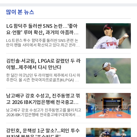
많이 본 뉴스
LG 함덕주 둘러싼 SNS 논란…'좋아
요·언팔' 루머 확산, 과거의 아픔까지
소환됐다
LG 트윈스 투수 함덕주를 둘러싼 SNS 관련 논
란이 팬들 사이에서 확산되고 있다.최근 온라인
커뮤니티와 SNS를 중심으로 함덕주의 SNS 활
동과 관련한 여러 소문이 퍼지면서, 과거 LG 이
적 이후 겪었던 일들까지 다시 주목받고 있다.일
김민솔·서교림, LPGA로 갈렸던 두 라
각에서는 함덕주가 LG 공식 계정 '언팔' 및 관련
이벌...제주에서 다시 만난다
게시물을 정리하고 친정팀 두산 베어스 계정을
팔로우하고 두산과 관련된 흔적만 남겼다는 주
한 달간 어긋났던 두 라이벌이 제주에서 다시 마
장이 나오고 있다. 또한 상대 팀 선수의 홈런 릴
주한다. 올 시즌 한국여자프로골프(KLPGA) 투
스에 '좋아요'를 눌렀다는 이야기도 전해지고 있
어를 달구는 김민솔과 서교림이 격돌한
다.하지만 해당 행동들이 실재했는지 여부는 확
다.KLPGA 투어는 6일 제주도 서귀포시 테디 밸
인되지 않았다. 시점과 의도 역시 불분명하다. 그
리 골프 앤 리조트의 밸리·테디 코스(파72)에서
남고배구 강호 수성고, 진주동명고 꺾
럼에도 팬들 사이에서 논란이 커진 이유는 그가
개막하는 제주삼다수 마스터스(총상금 10억원·
LG 이적 후 부상과 재활로
고 2026 IBK기업은행배 전국중고배
우승 상금 1억8천만원)로 하반기를 시작한다.두
선수의 재회 자체가 화제다. 올 시즌 3승으로 대
구대회 4강 진출
남고배구 강호 수성고가 진주동명고를 물리치고
상 포인트(313점), 상금(9억8천400만원), 평균
2026 IBK기업은행배 전국중고배구대회에서 18
타수(70.41타) 등 주요 부문 1위를 달리는 김민
세이하 남자부 4강에 진출했다.지난 6월 2026
솔과 2승으로 뒤쫓는 서교림의 맞대결은 지난 7
한국중고배구 2차연맹전 준우승팀 수성고는 4
월 5일 롯데 오픈 이후 한 달 만이다. 그동안 김민
일 충북 제천 대원대 민송체육관에서 열린 대회
강민호, 문책성 1군 말소?...외인 투수
솔이 하이원리조트 여자오픈에 나설 때 서교림
8강전에서 진주동명고를 상대로 공격력이 호조
은 LPGA 에비앙 챔피언십에, 서교림