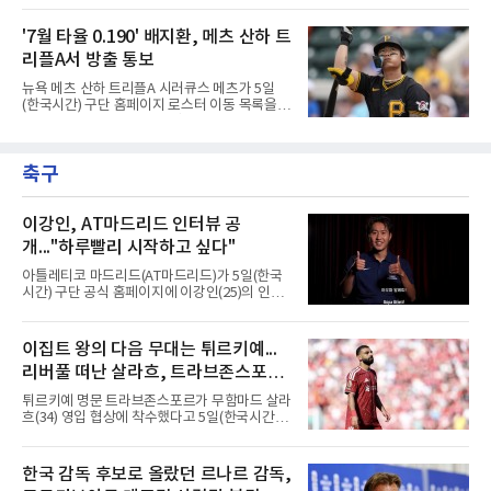
침 뱉기'다. 최근 하주석의 MHN 스포츠와의 인
출하며 야구 팬들과 전문가들 사이에 씁쓸한 뒷
터뷰는 이 평범한 진리를 가장 극적으로 보여주
맛을 남기고 있다.출국 당시만 해도 선수의 고질
'7월 타율 0.190' 배지환, 메츠 산하 트
며 깊은 여운을 남겼다. 오랫동안 한 팀의 주전으
적인 제구 문제를 해결할 특효약이 될 것처럼 포
로 헌신하다 새로운
리플A서 방출 통보
장되었던 이번 연수는, 뚜껑을 열어보니 '제구력
5등급에게 2주짜리 족집게 과외를 붙여 1등급을
뉴욕 메츠 산하 트리플A 시러큐스 메츠가 5일
기대한 꼴'이었다는 냉정한 평가를 피하기 어렵
(한국시간) 구단 홈페이지 로스터 이동 목록을
게 됐다.야구에서 투수의 제구력은 오랜 시간 투
통해 외야수 배지환(27)의 방출을 알렸다. 빅리
구폼을 반복하며 몸에 새겨진 일종의 근육 기억
그 재입성을 준비하던 그는 소속팀을 잃게 됐다.
과 밸런스의 산물이다. 릴리스 포인트의 미세한
올 시즌 트리플A 91경기 성적은 타율 0.257, 5홈
오차나 하체 활용의 불균형은 수백, 수천 번의
축구
런, 32타점으로 무난한 편이었다. 다만 7월 한 달
교정 훈련과 실전 피드
타율이 0.190까지 떨어지는 등 최근 방망이가 급
격히 식었다.한때는 기대주였다. 2018년 3월 피
츠버그 파이리츠와 계약한 뒤 4년 만인 2022년
이강인, AT마드리드 인터뷰 공
빅리그에 올라 역대 26번째 한국인 메이저리거
개..."하루빨리 시작하고 싶다"
로 이름을 올렸다. 이듬해에는 111경기에 나서
타율 0.231, 2홈런, 32타점을 남기며 전성기를
아틀레티코 마드리드(AT마드리드)가 5일(한국
보냈다.흐름은 2024시즌부터 꺾였다. 대부분을
시간) 구단 공식 홈페이지에 이강인(25)의 인터
마이너에서 보냈고 지난해
뷰 영상을 공개했다. 2분33초 분량으로 새 팀 합
류를 앞둔 각오가 담겼다.구단이 파리 생제르맹
(PSG) 소속이던 그와의 계약을 알린 것은 지난
이집트 왕의 다음 무대는 튀르키예...
달 25일이다. 계약은 2031년 6월 30일까지이며,
리버풀 떠난 살라흐, 트라브존스포르
현지 매체는 이적료를 3천500만유로에 옵션
500만유로가 붙는 조건으로 전했다.영상에서 이
입단 초읽기
튀르키예 명문 트라브존스포르가 무함마드 살라
강인은 유창한 스페인어로 훌륭한 클럽에 합류
흐(34) 영입 협상에 착수했다고 5일(한국시간)
하게 돼 기쁘다는 인사를 건넸다. 동료와 감독,
발표했다. 리버풀을 떠나 자유계약선수(FA)가
코치진은 물론 세계 최고로 불리는 팬들과의 대
된 이집트 대표팀 공격수의 입단이 초읽기에 들
면도 기다려진다고 했다.정작 그는 아직 팀과 만
어갔다.구단은 살라흐가 현지시간 5일 낮 12시
한국 감독 후보로 올랐던 르나르 감독,
나지 못했다. 스페인행을 계획했으나 2022 항저
이스탄불에 입국해 같은 날 저녁 트라브존에 도
우 아시안게임 금메달에 따른 병역