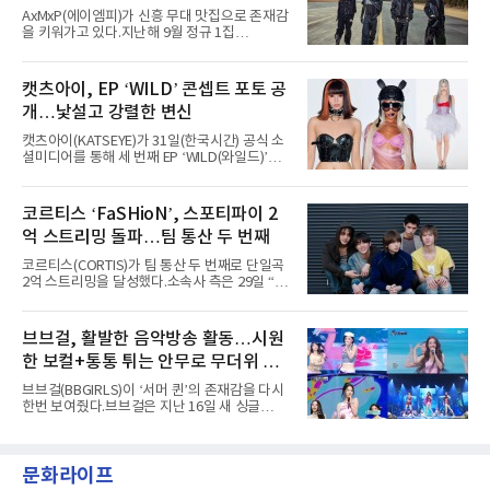
로 현장의 분위기를 압도했다”고 밝혔다.1991
세
AxMxP(에이엠피)가 신흥 무대 맛집으로 존재감
년 시작된 ‘롤라팔루자’는 8개 스테이지, 170여
을 키워가고 있다.지난해 9월 정규 1집
팀의 아티스트와 40만 명 이상의 관객이 운집하
'AxMxP'를 발매하며 가요계에 정식 출격한
는 북미 최대 규모의 페스티벌이다.올해 ‘롤라팔
AxMxP는 데뷔 전부터 버스킹과 각종 페스티벌,
루자 시카고’에는 에스파 외에도 제니, 아이들,
공연 무대에 오르며 실전 경험을 쌓아왔다.이들
캣츠아이, EP ‘WILD’ 콘셉트 포토 공
코르티스 등 K팝 스타들이 출연진 명단에 이름
은 소속사 패밀리 콘서트를 비롯해 '뷰티풀 민트
을 올렸다.이날 에스파는
개…낯설고 강렬한 변신
라이프 2025', '2025 부산국제록페스티벌' 등 대
형 무대에 잇달아 출연해 당찬 에너지와 풋풋한
캣츠아이(KATSEYE)가 31일(한국시간) 공식 소
매력으로 음악팬들의 눈도장을 찍었다.이후
셜미디어를 통해 세 번째 EP ‘WILD(와일드)’의
AxMxP는 '카운트다운 판타지 2025-2026',
콘셉트 포토와 트랙리스트를 공개했다.‘Wild
'PEAKBOX 2025 vol.2 : 사랑·청춘·행복', '2025
heart(와일드 하트)’라는 제목이 붙은 콘셉트 포
Someday Christmas - 부산' 등 무대를 통해 안
토에는 멤버들의 본능적이고 야성적인 면모가
코르티스 ‘FaSHioN’, 스포티파이 2
정적인 실력을 입증했고, 올해 '2026 어썸뮤직
강렬하게 담겼다. 짙은 아이섀도와 푸른빛·금빛·
페스티벌', '뷰티풀 민트 라이프 2026', '2026
억 스트리밍 돌파…팀 통산 두 번째
붉은빛의 컬러 렌즈가 비현실적인 분위기를 자
아내고, 여러 원색이 불규칙하게 뒤섞인 멀티컬
코르티스(CORTIS)가 팀 통산 두 번째로 단일곡
러 헤어와 과감한 블루·블랙 립 메이크업이 낯설
2억 스트리밍을 달성했다.소속사 측은 29일 “코
고도 매혹적인 비주얼을 완성했다.스타일링 역
르티스의 데뷔 앨범 수록곡 ‘FaSHioN’이 글로
시 파격적이다. 스터드와 망사, 코르셋, 풍성한
벌 오디오·음원 스트리밍 플랫폼 스포티파이에
레이스 등 언뜻 어울리지 않을 듯한 소재와 실루
서 27일 자로 누적 재생 수 2억 회를 돌파했
브브걸, 활발한 음악방송 활동…시원
엣을 거침없이 결합했다. 멤버들은 각기 다른 개
다”고 밝혔다.곡이 발표된 지 약 10개월 만이다.
성을 살린 스타일링을 선
한 보컬+통통 튀는 안무로 무더위 사
팀의 첫 번째 2억 스트리밍 곡은 동일 음반에 수
록된 ‘GO!’다. 이 노래는 공개 약 9개월 만인 지
냥
브브걸(BBGIRLS)이 ‘서머 퀸’의 존재감을 다시
난달 26일 자에 2억 고지를 밟았다. 이는 최근 5
한번 보여줬다.브브걸은 지난 16일 새 싱글
년 내 데뷔한 보이그룹의 곡 중 최단기 2억 달성
'BODY WAVE'(바디 웨이브)를 발매하고 각종 음
이며 ‘FaSHioN’이 그 다음이다.코르티스는 평
악방송에 출연했다.브브걸은 컴백 이후 Mnet
소 관심이 많은 ‘패션’을 소재로 곡을 공동 창작
'엠카운트다운'을 시작으로 KBS2 '뮤직뱅크',
했다. “내 티, 5 bucks 바지는, 만원” 등 멤버들
문화라이프
MBC '쇼! 음악중심', SBS '인기가요' 등 주요 음
의 라이프 스타일
악방송 무대에 올라 화려한 퍼포먼스를 펼쳤다.