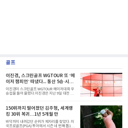
골프
이진경, 스크린골프 WGTOUR 또 ‘메
이저 챔피언’ 따냈다... 통산 5승·시즌
3승 달성
이진경이 스크린골프 WGTOUR 메이저대회 우
승컵을 들어 올렸다.이진경은 지난 9일 대전 골
프존조이마루 경기장에서 열린 ‘2026 롯데렌터
카 WGTOUR’ 6차 메이저대회 결선에서 1라운
드 9언더파, 2라운드 8언더파 최종합계 17언더
150위까지 떨어졌던 김주형, 세계랭
파를 기록하며 시즌 세 번째 우승을 따냈다.경기
킹 30위 복귀…1년 5개월 만
는 투비전NX플러스 투어 모드에서 하루 동안 2
라운드 36홀 스트로크 플레이로 치러졌다. 코스
바닥까지 내려갔던 순위가 제자리를 찾았다. 미
는 골프존 코스 난도 별 3개, 그린 난도 별 4개의
국프로골프(PGA) 투어에서 시즌 네 번째 톱10
롯데스카이힐 부여CC (SKY/HILL)다.총 80명의