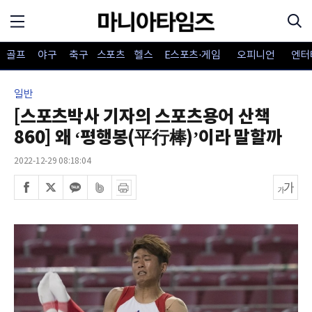
골프
야구
축구
스포츠
헬스
E스포츠·게임
오피니언
엔터
일반
[스포츠박사 기자의 스포츠용어 산책
860] 왜 ‘평행봉(平行棒)’이라 말할까
2022-12-29 08:18:04