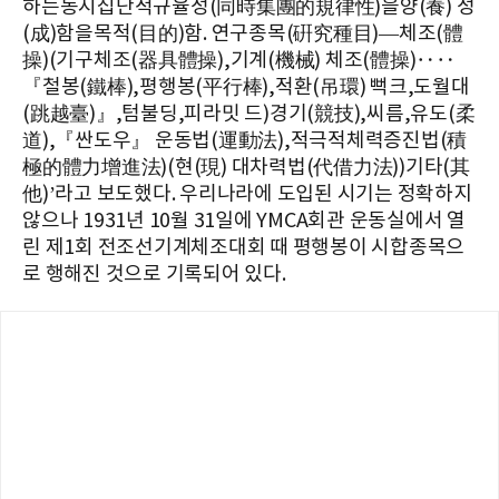
하는동시집단적규율성(同時集團的規律性)을양(養) 성
(成)함을목적(目的)함. 연구종목(硏究種目)—체조(體
操)(기구체조(器具體操),기계(機械) 체조(體操)‥‥
『철봉(鐵棒),평행봉(平行棒),적환(吊環) 뻑크,도월대
(跳越臺)』,텀불딩,피라밋 드)경기(競技),씨름,유도(柔
道),『싼도우』 운동법(運動法),적극적체력증진법(積
極的體力增進法)(현(現) 대차력법(代借力法))기타(其
他)’라고 보도했다. 우리나라에 도입된 시기는 정확하지
않으나 1931년 10월 31일에 YMCA회관 운동실에서 열
린 제1회 전조선기계체조대회 때 평행봉이 시합종목으
로 행해진 것으로 기록되어 있다.