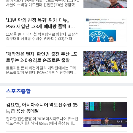
화려함보다 헌신을 택했다. 프로축구 K리그1 FC
을 벗자 팀 유니폼을 입은 코스타가 나타나는 영
서울이 수비형 미드필더 김민준(23)을 영입했다
상을 함께 올렸다. 마요르카도 이적 합의를 알리
고 10일 밝혔다.과천고와 경희대를 거친 김민준
며 코스타의 헌신과 프로 정신에 감사를 전했다.
은 대학 무대를 지나 최근 K4리그 서산 파이오니
코스타의 경력은 이렇다. 포르투갈 SC 브라가에
아FC에서 뛰었다. 180㎝의 신장을 갖춘 그에 대
'11년 만의 친정 복귀' 뤼카 디뉴,
서 프로에 데뷔한 2000년생 수비형 미드필더인
해 서울 구단은 활동량과 기동력, 중원에서 공수
그는 UD 알메리아(스페인)를 거
PSG 재입단...33세 베테랑 풀백 3년
균형을 잡아주는 플레이가 강점이라고 설명했
다.영입 배경은 감독의 축구 색깔과 맞닿아 있다.
계약
11년을 돌아 다시 첫 빅클럽으로 향한다. 프랑스
서울은 화려하지 않아도 끊임없이 움직이며 팀
축구대표 베테랑 수비수 뤼카 디뉴(33)가 파리
에 헌신하는 김민준의 플레이를 높이 샀다. 많은
생제르맹(PSG) 유니폼을 다시 입는다.PSG는
움직임과 희생을 요구하는 김기동 감독의 축구
10일(한국시간) 애스턴 빌라(잉글랜드)에서 뛰
에 부합하는 자원이라 판단하고, 현재 기량뿐 아
어온 디뉴를 재영입했다고 발표했다. 계약 기간
'개막전은 벤치' 황인범 출전 무산...포
니라 성장 가능성까지 고려해 영입을 결정했다.
은 2029년까지 3년이며, 등번호는 12번이다. 구
효과도 기대된다. K리그1
르투는 2-0 승리로 순조로운 출발
체적인 이적료는 공개되지 않았으나 영국 BBC
는 PSG가 왼쪽 풀백 디뉴의 바이아웃인 850만
트로피를 든 데뷔전과 달리 개막전에서는 그라
파운드(약 162억원)를 애스턴 빌라에 지불하기
운드를 밟지 못했다. FC포르투에 입단하자마자
로 했다고 전했다.돌아오는 길은 길었다. 프랑스
슈퍼컵 우승을 경험했던 국가대표 미드필더 황
릴에서 프로 생활을 시작한 디뉴는 2013년부터
인범(29)이 정규리그 개막전에서는 벤치를 지켰
2015년까지 두 시즌 PSG에서 뛰며 리그1 2회,
다.포르투는 10일(한국시간) 포르투갈 포르투의
프랑스컵 1회, 리그컵 2회 우승 등을 경험했다.
스포츠종합
이스타디우 두 드라강에서 열린 알베르카와의
이후 AS로마 임대와 바르셀로나(스페
2026-2027 포르투갈 프리메이라리가 1라운드
홈 경기에서 2-0으로 이겼다. 두 골 모두 페널티
킥에서 나왔다. 전반 9분 안드레 실바가 상대 골
김요한, 아시아주니어 역도선수권 65
키퍼의 반칙으로 얻은 페널티킥을 직접 성공시
㎏급 용상 동메달
켰고, 전반 44분에는 가브리 베이가가 또 한 번
의 페널티킥을 침착하게 마무리했다.이로써 지
김요한(진안군청)이 2026 아시아주니어·유소년
난 시즌 챔피언 포르투는 리그 2연패이자 통산
역도선수권대회 남자 65㎏급에서 용상 동메달
32번째 우승을 향한 첫발을 기분 좋
을 따냈다.김요한은 9일(현지시간) 우즈베키스
탄 타슈켄트에서 열린 경기에서 용상 156㎏으