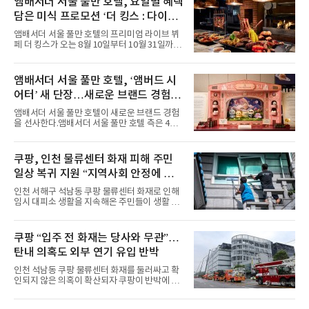
앰배서더 서울 풀만 호텔, 요일별 혜택
특히 화사한 파스텔 톤의 비치웨어부터 청량한
담은 미식 프로모션 ‘더 킹스 : 다이닝
마린룩, 햇살 아래 반짝이는 물결을 연상시키는
프리빌리지즈’ 선봬
스커트, 강렬한 붉은 계열의 스타일링까지 각기
앰배서더 서울 풀만 호텔의 프리미엄 라이브 뷔
다른 매력을 선보였다. 브브걸은 다채로운 여름
페 더 킹스가 오는 8월 10일부터 10월 31일까지
패션을 완벽하게 소화하며 보
특별 프로모션 ‘더 킹스 : 다이닝 프리빌리지
즈’를 선보인다.앰배서더 서울 풀만 호텔 측은
“요일마다 다른 즐거움과 한층 깊어진 미식의 여
앰배서더 서울 풀만 호텔, ‘앰버드 시
유를 경험할 수 있도록 기획했다”고 밝혔다.먼저
어터’ 새 단장…새로운 브랜드 경험 선
월요일과 화요일에는 한 주의 문을 여는 여유로
운 식사를 테마로 다양한 혜택이 마련된다. 런치
사
앰배서더 서울 풀만 호텔이 새로운 브랜드 경험
이용 시 성인 5인 이상 사전 예약 고객에게 성인
을 선사한다.앰배서더 서울 풀만 호텔 측은 4일
1인 무료 혜택을 제공하며, 디너 이용 시에는 성
“호텔 공식 마스코트 앰버드(Ambird)의 새로운
인 2인 이상 사전 예약 고객에게 소인 1인 무료
이야기를 담은 인형 극장 콘셉트의 공간 ‘앰버드
혜택을 제공한다.수요일 런치에는 사전 예약한
시어터(Ambird Theater)’를 새롭게 선보인
쿠팡, 인천 물류센터 화재 피해 주민
유료 회원 고객을 대상으로 5% 추가 할인 또는
다”고 밝혔다.앰배서더 서울 풀만 호텔은 로비
바우처 1매 추가
일상 복귀 지원 “지역사회 안정에 총
한편에 마련된 앰버드 존을 통해 앰버드의 세계
관을 소개해왔다. 앰버드 존은 앰버드가 우주여
력”
인천 서해구 석남동 쿠팡 물류센터 화재로 인해
행 중 수집한 다양한 굿즈를 전시한 '앰버드 플래
임시 대피소 생활을 지속해온 주민들이 생활 터
닛(Ambird Planet)과 계절별 플라워 연출로 사
전으로 돌아갈 수 있는 계기가 마련됐다. 쿠팡풀
랑받아온 ‘앰버드 가든(Ambird Garden)’으로
필먼트서비스(CFS)가 지난 28일부터 화재 피해
구성되어 있다.새 단장한 앰버드 시어터는 오페
주민을 대상으로 전문 출장 청소서비스 지원에
쿠팡 “입주 전 화재는 당사와 무관”…
라 극장을 모티브로 한 데코레이션으로 구성됐
나섬으로써 본격적인 지역사회 복구 작업이 시
다. 무대 공간 및 티켓 박스
탄내 의혹도 외부 연기 유입 반박
작된 것이다.대피소 주민 중심 청소 접수, 첫날
부터 2가구 지원 완료CFS는 신현초등학교, 신
인천 석남동 쿠팡 물류센터 화재를 둘러싸고 확
현북초등학교, 신현여자중학교 등 인천 서해구
인되지 않은 의혹이 확산되자 쿠팡이 반박에 나
관내 임시 대피소 3곳에서 체류해온 화재 피해
섰다. 화재 전 센터 내부에서 탄내가 났다는 주장
주민들을 대상으로 출장 청소업체 요청 접수를
에 대해서는 외부 화재 연기 유입이라고 설명했
시작했다. 현장에서 극심한 피해를 입은 지역 주