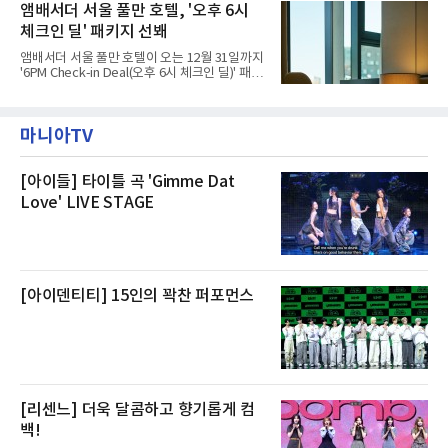
고, 2023년 같은 물류센터에서 발생한 화재에
앰배서더 서울 풀만 호텔, '오후 6시
민들의 호응 속에 CFS는 즉시 행동에 나섰다. 지
대해서도 쿠팡 입주 전 공사 과정에서 벌어진 일
난 28일 오후 전문 청소업체와
체크인 딜' 패키지 선봬
이라며 선을 그었다.쿠팡은 21일 인천 물류센터
내부에서 불이 타는 냄새가 났다는 의혹과 관련
앰배서더 서울 풀만 호텔이 오는 12월 31일까지
해 “사실무근”이라는 입장을 밝혔다.회사 측은
'6PM Check-in Deal(오후 6시 체크인 딜)' 패키
“인근에서 지난 15일 다른 회사에서 발생한 대
지를 선보인다.이번 패키지는 오후 6시 체크인
형 화재 연기가 인입돼 즉시 방재팀이 조사한 결
으로 여유로운 저녁 시간부터 호텔 스테이를 시
과 일산화탄소가 미검출됐고, 내부 문제가 아닌
작할 수 있도록 준비됐다.앰배서더 서울 풀만 호
것으로 확인됐다”고 설명했다.이어 “정확한 화
마니아TV
텔 측은 “퇴근 후 또는 주말 도심 속에서 짧지만
재 원인은 추후 조사될
온전한 휴식을 원하는 고객들에게 특별한 경험
을 제공한다”고 밝혔다.패키지는 디럭스와 이그
제큐티브 두 가지 타입으로 구성된다. 디럭스 패
[아이들] 타이틀 곡 'Gimme Dat
키지는 객실 1박(룸 온리)으로 심플한 호캉스를
Love' LIVE STAGE
즐길 수 있으며, 이그제큐티브 패키지는 객실 1
박과 함께 클럽 앰배서더 라운지 2인 이용, 웰니
스 센터 사우나 2인 이용 혜택이 포함된다.특히
클럽 앰배서더 라운지
[아이덴티티] 15인의 꽉찬 퍼포먼스
[리센느] 더욱 달콤하고 향기롭게 컴
백!