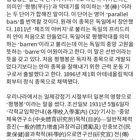
의미인 ‘평행(平行)’과 막대기를 의미하는 ‘봉(棒)’이라
는 두 단어가 합해진 말이다. 이 단어는 영어 ‘parallel
bars’를 번역할 것이다. 원래 이 종목은 독일에서 창안했
다. 1811년 ‘체조의 아버지’로 불리는 독일의 프리드리
히 얀이 처음으로 만들었다. 독일어로 평행막대를 의미
하는 ‘barren’이라고 불리는데 이는 독일의 중앙 고원을
뜻하는 ‘barre’이 어원이라고 한다. 이 말은 선반이라는
뜻을 갖고 있다. 처음 평행봉은 독자적 종목으로 개발되
었다기보다는 안마 종목을 잘해내기 위한 근력 운동 기
구로서 출발했다고 한다. 1896년 제1회 아테네올림픽대
회부터 정식 종목으로 채택됐다.
우리나라에서는 일제강점기 시절부터 일본의 영향으로
‘평행봉’이라는 말을 썼다. 조선일보 1931년 5월6일자
‘각학교입학안내(各學校入學案內) (32)’기사는 ‘중앙
체육연구소(中央體育硏究所)목적(目的)—일반적체력
증진(一般的體力增進)과장려급(奬勵及) 민중보건(民
衆保健)을과학적(科學的)으로연구선(硏究宣) 전(傳)