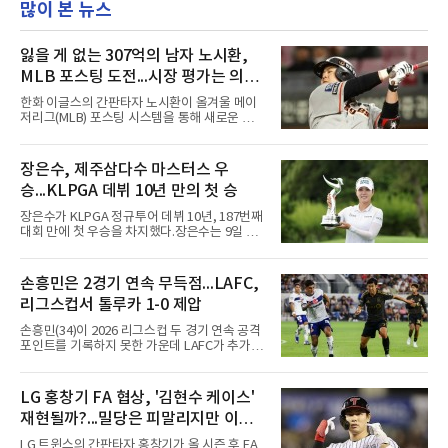
많이 본 뉴스
잃을 게 없는 307억의 남자 노시환,
MLB 포스팅 도전...시장 평가는 의외
일 수 있어
한화 이글스의 간판타자 노시환이 올겨울 메이
저리그(MLB) 포스팅 시스템을 통해 새로운 도전
에 나선다.노시환은 11년 총액 307억 원이라는
KBO리그 사상 초유의 비FA 다년 계약을 체결하
면서 동시에 해외 진출 가능성을 열어두는 조항
장은수, 제주삼다수 마스터스 우
을 포함했다. 국내에서 이미 최고 수준의 대우와
승...KLPGA 데뷔 10년 만의 첫 승
확실한 입지를 확보한 만큼, 이번 메이저리그 도
전은 생존을 건 승부수가 아니다.오히려 잃을 것
장은수가 KLPGA 정규투어 데뷔 10년, 187번째
이 없는 도전에 가깝다. 노시환은 이미 KBO리그
대회 만에 첫 우승을 차지했다.장은수는 9일 제
에서 연평균 약 28억 원에 달하는 대형 계약과
주도 서귀포시 테디밸리 골프앤리조트(파72)에
한화의 프랜차이즈 스타라는 지위를 얻었다. 만
서 열린 제주삼다수 마스터스(총상금 10억원)
약 MLB 구단들의 평가가 기대에 미치지 못하더
최종 4라운드에서 보기 없이 버디 3개를 잡아 합
손흥민은 2경기 연속 무득점...LAFC,
라도 돌아올 곳이 확실하다.그렇다고 포스팅 도
계 14언더파 274타를 기록했다. 13언더파 275
전의 의미가 작아지는 것은 아
리그스컵서 톨루카 1-0 제압
타 공동 2위 강채연, 문정민을 1타 차로 제치고
우승 상금 1억8천만원을 받았다.2017년 신인왕
손흥민(34)이 2026 리그스컵 두 경기 연속 공격
출신인 그는 상비군과 국가대표를 거쳤지만
포인트를 기록하지 못한 가운데 LAFC가 추가시
2020시즌 이후 세 차례 정규투어 출전권을 잃고
간 결승골로 승리했다.손흥민은 9일 낮(한국시
드림투어를 병행했다.1타 뒤진 공동 2위로 출발
간) 미국 로스앤젤레스 BMO 스타디움에서 열린
한 장은수는 15번 홀까지 강채연과 동타를 이루
멕시코 리가 MX 톨루카와의 조별리그 2차전에
LG 홍창기 FA 협상, '김현수 케이스'
다 16번 홀(파4)에서 두 번째 샷을 홀 3ｍ에 붙여
최전방 공격수로 선발 출전했으나 슈팅 없이 후
버디를 잡고 단독 선두에 나섰다
재현될까?...밀당은 피말리지만 이적
반 23분 주드 테리와 교체됐다. 북중미 월드컵
이후 MLS 4경기 연속 골을 넣었던 그는 지난 6
가능성은 낮아
LG 트윈스의 간판타자 홍창기가 올 시즌 후 FA