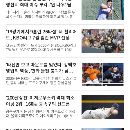
행선지 최대 이슈 부각..'윈 나우' 팀들
눈독 전망 속 1라운드 픽 외면 시각도
메이저리그 출신 최지만의 KBO리그 행보를 두
고 야구계의 셈법이 복잡하게 얽히고 있다. 최근
최지만은 KBO 퓨처스리그 울산 웨일즈에 합류
해 실전 감각을 끌어올리며 국내 팬들과 구단 관
계자들의 이목을 집중시키고 있다. 메이저리그
'19경기에서 9홈런·26타점' kt 힐리어
통산 67홈런이라는 화려한 경력을 지닌 그가 과
드, KBO리그 7월 월간 MVP 선정
연 다가오는 신인 드래프트에서 어떤 팀의 지명
을 받을지를 두고 야구계의 시선이 엇갈리고 있
kt wiz 샘 힐리어드가 2026 신한 SOL KBO리그
는 형국이다.'윈 나우' 기조의 구단들 입장에서는
7월 월간 MVP로 뽑혔다.KBO 사무국은 10일 힐
최지만의 가치가 매력적으로 다가올 수밖에 없
리어드가 기자단 투표 35표 중 22표(62.9%), 팬
다. 오랜 기간 세계 최고 무대에서 검증된 타격
투표 42만8천888표 중 7만702표(16.5%)를 얻
기술과 수준급의 선구안, 그리고 언제든 장타를
어 총점 39.67점을 기록했다고 발표했다. 팬 투
'타선만 보고 마운드를 잊었다' 강백호
터뜨릴 수 있는 파괴력은 즉시 전력감 부재에 시
표에서 22만8천406표를 얻은 삼성 라이온즈 김
달리는 팀들에게 단비 같은
영입의 역풍, 한화 불펜 붕괴가 남긴
지찬(29.48점)을 제쳤다.올 시즌 KBO리그에 데
뷔한 힐리어드는 7월 19경기에서 9홈런, 26타
뼈아픈 교훈...김범수, 한승혁, 김서
2026시즌 KBO 리그를 강타한 한화 이글스의 불
점, 장타율 0.743으로 세 부문 단독 1위에 올랐
현, 정우주, 어디에?
펜 붕괴 사태는 프로야구계에 깊은 씁쓸함을 남
고 타율 0.365, 출루율 0.413을 기록했다. 지난
기고 있다. 전년도 준우승팀이라는 타이틀을 무
달 17일 잠실 LG 트윈스전에서는 2홈런 6타점
색하게 만들 만큼, 마운드의 핵심 기둥들이 무더
으로 개인 한 경기 최다 타점 타이기록을 세웠으
기로 흔들리거나 팀을 떠났다. 화려한 타선 보강
'200탈삼진' 미저로우스키 역대 최소
며, 5월에 세운 월간 8홈런도 넘어섰다.kt 외국
뒤에 가려져 있던 투수진의 민낯이 고스란히 드
인 타자의 월간 MVP 수상은 2020년 6월 멜
이닝 2위...168㎞ 광속구의 신드롬
러난 셈이다.이번 참사의 도화선은 헐거워진 마
운드 뎁스 그 자체였다. 지난 스토브리그에서 한
광속구가 만든 삼진 행진이 새 기록으로 이어졌
화는 최대 100억 원을 투자해 거물 타자 강백호
다. 올해 미국프로야구 메이저리그(MLB)에서 시
를 전격 영입하며 타선의 파괴력을 극대화했다.
속 161㎞ 이상의 강속구 신드롬을 주도하는 우
그러나 대형 타자 수혈의 환호 속에서 마운드의
완 제이컵 미저로우스키(밀워키 브루어스)가 역
실속을 채우는 작업은 뒷전으로 밀려났다. 결과
대 최소 이닝 시즌 200탈삼진 2위 기록을 세웠