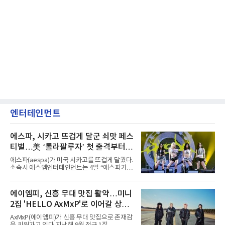
엔터테인먼트
에스파, 시카고 뜨겁게 달군 쇠맛 페스
티벌…美 ‘롤라팔루자’ 첫 출격부터
증명한 존재감
에스파(aespa)가 미국 시카고를 뜨겁게 달궜다.
소속사 에스엠엔터테인먼트는 4일 “에스파가
지난 2일(현지 시간) 미국 시카고 그랜트 파크에
서 열린 ‘롤라팔루자 시카고’(Lollapalooza
Chicago)의 알리안츠 스테이지에 올랐다”며
에이엠피, 신흥 무대 맛집 활약…미니
“총 14곡으로 구성된 세트리스트를 선사, 데뷔 7
2집 'HELLO AxMxP'로 이어갈 상승
년 차다운 노련한 무대 매너와 파워풀한 에너지
로 현장의 분위기를 압도했다”고 밝혔다.1991
세
AxMxP(에이엠피)가 신흥 무대 맛집으로 존재감
년 시작된 ‘롤라팔루자’는 8개 스테이지, 170여