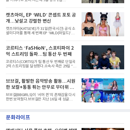
을 키워가고 있다.지난해 9월 정규 1집
팀의 아티스트와 40만 명 이상의 관객이 운집하
'AxMxP'를 발매하며 가요계에 정식 출격한
는 북미 최대 규모의 페스티벌이다.올해 ‘롤라팔
AxMxP는 데뷔 전부터 버스킹과 각종 페스티벌,
루자 시카고’에는 에스파 외에도 제니, 아이들,
공연 무대에 오르며 실전 경험을 쌓아왔다.이들
캣츠아이, EP ‘WILD’ 콘셉트 포토 공
코르티스 등 K팝 스타들이 출연진 명단에 이름
은 소속사 패밀리 콘서트를 비롯해 '뷰티풀 민트
을 올렸다.이날 에스파는
개…낯설고 강렬한 변신
라이프 2025', '2025 부산국제록페스티벌' 등 대
형 무대에 잇달아 출연해 당찬 에너지와 풋풋한
캣츠아이(KATSEYE)가 31일(한국시간) 공식 소
매력으로 음악팬들의 눈도장을 찍었다.이후
셜미디어를 통해 세 번째 EP ‘WILD(와일드)’의
AxMxP는 '카운트다운 판타지 2025-2026',
콘셉트 포토와 트랙리스트를 공개했다.‘Wild
'PEAKBOX 2025 vol.2 : 사랑·청춘·행복', '2025
heart(와일드 하트)’라는 제목이 붙은 콘셉트 포
Someday Christmas - 부산' 등 무대를 통해 안
토에는 멤버들의 본능적이고 야성적인 면모가
코르티스 ‘FaSHioN’, 스포티파이 2
정적인 실력을 입증했고, 올해 '2026 어썸뮤직
강렬하게 담겼다. 짙은 아이섀도와 푸른빛·금빛·
페스티벌', '뷰티풀 민트 라이프 2026', '2026
억 스트리밍 돌파…팀 통산 두 번째
붉은빛의 컬러 렌즈가 비현실적인 분위기를 자
아내고, 여러 원색이 불규칙하게 뒤섞인 멀티컬
코르티스(CORTIS)가 팀 통산 두 번째로 단일곡
러 헤어와 과감한 블루·블랙 립 메이크업이 낯설
2억 스트리밍을 달성했다.소속사 측은 29일 “코
고도 매혹적인 비주얼을 완성했다.스타일링 역
르티스의 데뷔 앨범 수록곡 ‘FaSHioN’이 글로
시 파격적이다. 스터드와 망사, 코르셋, 풍성한
벌 오디오·음원 스트리밍 플랫폼 스포티파이에
레이스 등 언뜻 어울리지 않을 듯한 소재와 실루
서 27일 자로 누적 재생 수 2억 회를 돌파했
브브걸, 활발한 음악방송 활동…시원
엣을 거침없이 결합했다. 멤버들은 각기 다른 개
다”고 밝혔다.곡이 발표된 지 약 10개월 만이다.
성을 살린 스타일링을 선
한 보컬+통통 튀는 안무로 무더위 사
팀의 첫 번째 2억 스트리밍 곡은 동일 음반에 수
록된 ‘GO!’다. 이 노래는 공개 약 9개월 만인 지
냥
브브걸(BBGIRLS)이 ‘서머 퀸’의 존재감을 다시
난달 26일 자에 2억 고지를 밟았다. 이는 최근 5
한번 보여줬다.브브걸은 지난 16일 새 싱글
년 내 데뷔한 보이그룹의 곡 중 최단기 2억 달성
'BODY WAVE'(바디 웨이브)를 발매하고 각종 음
이며 ‘FaSHioN’이 그 다음이다.코르티스는 평
악방송에 출연했다.브브걸은 컴백 이후 Mnet
소 관심이 많은 ‘패션’을 소재로 곡을 공동 창작
'엠카운트다운'을 시작으로 KBS2 '뮤직뱅크',
했다. “내 티, 5 bucks 바지는, 만원” 등 멤버들
문화라이프
MBC '쇼! 음악중심', SBS '인기가요' 등 주요 음
의 라이프 스타일
악방송 무대에 올라 화려한 퍼포먼스를 펼쳤다.
시원한 에너지와 안정적인 라이브, 통통 튀는 매
력을 앞세워 매 무대 색다른 볼거리를 선사했다.