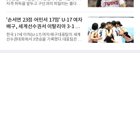
일 치바스 과달라하라전에 이어 침묵했다.전반
자격 취득을 앞두고 구단과의 피말리는 줄다리
1분 다비드 마르티네스가 얻은 페널티킥은 비디
기를 예고하고 있다. 과거 팀의 핵심 자원이었던
오 판독으로 취소됐고, 전반 34분 드니 부앙가의
김현수가 FA 시장에서 이적했던 충격적인 선례
슈팅은 골키퍼에게 막혔다. 승부는 후반 46분 제
가 소환되면서 벌써부터 팬들의 이목이 집중되
'손서연 23점·어민서 17점' U-17 여자
이컵 샤펠버그의 크로스가 걷혀 나오자 에디 세
는 양상이다.다만 이번 협상은 과거 김현수 케이
구라가 페널티아크 왼쪽에서 오
배구, 세계선수권서 이탈리아 3-1 완
스와는 판이하게 다른 환경 속에서 전개될 것으
로 보인다. 선수 측과 구단 간의 시각 차이가 팽
파...조별리그 3연승
한국 17세 이하(U-17) 여자 배구대표팀이 세계
팽히 맞서며 내부 협상 과정은 극심한 진통을 겪
선수권대회에서 3연승을 기록했다.대표팀은 9
을 가능성이 크지만, 시장 외부에서 불어오는 변
일(한국시간) 칠레 로스안데스에서 열린 2026
수는 제한적일 것이라는 분석이 지배적이다.홍
FIVB U-17 여자 세계선수권대회 조별리그 D조
창기는 지난 2025년 불의의 무릎 부상으로 전력
3차전에서 이탈리아를 3-1(25-14 25-19 13-25
에서 이탈하는 아픔을 겪었고, 이어진 2026시즌
25-20)로 꺾었다. 푸에르토리코, 대만에 이은 3
초중반에도 실전 감각 회복
연승으로 승점 9를 쌓아 조 1위에 올랐다. 24개
팀이 6개 팀씩 4개 조로 나뉘어 조별리그를 치르
며 각 조 상위 4개 팀이 16강에 진출한다.지난해
U-16 아시아선수권 우승으로 처음 이 대회에 나
선 대표팀은 3경기 연속 한 세트만 내줬다. 이날
도 1, 2세트를 잡은 뒤 3세트를 내줬으나 4세트
종반 점수 차를 벌려 승점 3을 챙겼다.블로킹은
7-16으로 밀렸지만 한국보다