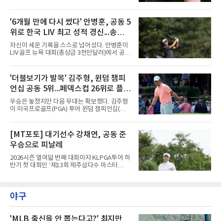
을 달성한 김주형이 1년 5개월 만에 세계랭킹 30
선수가 1라운드에 출전했으며, 컷오프를 통해
위에 복귀했다.김주형은 10일(한국시간) 발표된
60명의 선수가 메이저 퀸 자리를 놓고 최종라운
남자 골프 세계랭킹에서 지난주보다 3계단 오른
'6개월 만에 다시 썼다' 안병훈, 공동 5
드 각축전을 치렀다.이진경은 1라운드 초반 주
30위에 이름을 올렸다. 이날 미국 노스캐롤라이
춤했지만 후반 홀에서 맹타를 퍼부으며
위로 한국 LIV 최고 성적 경신...송영한
나주 그린즈버러의 세지필드 컨트리클럽(파70)
에서 끝난 윈덤 챔피언십에서 최종 합계 15언더
도 톱10
자신이 세운 기록을 스스로 넘어섰다. 안병훈이
파 265타로 공동 5위에 오른 결과다. 지난해 3월
LIV 골프 뉴욕 대회(총상금 3천만달러)에서 공동
이후 처음으로 30위권에 들었다.반등의 폭이 컸
5위에 올라 한국 선수 최고 성적을 경신했다.안
다. 한동안 슬럼프에 빠졌던 그는 세계랭킹이 줄
병훈은 10일(한국시간) 미국 뉴저지주 베드민스
곧 내려가 올해 6월 1일 끝난 찰스 슈와브 챌린
터의 트럼프 내셔널 골프 클럽 베드민스터(파
'더블보기가 발목' 김주형, 윈덤 챔피
지 이후 150위까지 떨어진 바 있다. 그러나 6월
71)에서 열린 최종 4라운드에서 버디 5개와 보
US오픈 3위로 부활의 신호
언십 공동 5위...페덱스컵 26위로 플레
기 3개를 묶어 2언더파 69타를 쳤다. 최종 합계
7언더파 277타로 5위, 우승자 호아킨 니만(칠레
이오프행
우승은 놓쳤지만 다음 무대는 확보했다. 김주형
·16언더파 268타)과는 9타 차였다.기록의 의미
이 미국프로골프(PGA) 투어 윈덤 챔피언십(총
가 크다. 올해 LIV 골프로 이적해 새로 만들어진
상금 850만달러)을 공동 5위로 마쳤다.김주형은
팀 '코리안 골프클럽'의 주장을 맡은 안병훈은 시
10일(한국시간) 미국 노스캐롤라이나주 그린즈
즌 개막전이던 2월 사우디아라비아 대회 공동 9
버러의 세지필드 컨트리클럽(파70)에서 열린 최
[MT포토] 대기선수 강채연, 공동 준
위를 뛰어넘는 최고 성적을 냈다. 당시 그는
종 4라운드에서 버디 3개를 잡았으나 보기 1개
2022년 출범한 LIV 골프에서
우승으로 피날레
와 더블보기 1개가 나오며 이븐파 70타에 그쳤
다. 최종 합계 15언더파 265타로 해리 홀(잉글랜
2026시즌 열여덟 번째 대회이자 KLPGA투어 하
드)과 공동 5위였다. 우승자 마이클 브레넌(미국
반기 첫 대회인 ‘제13회 제주삼다수 마스터
·22언더파 258타)과는 7타 차다.기회는 있었다.
스’(총상금 10억 원, 우승상금 1억 8천만 원)가
지난달 제네시스 스코틀랜드 오픈 우승으로 33
제주도 서귀포시에 위치한 테디밸리 골프앤리조
개월의 공백을 깼던 김주형은 3라운드까지 선두
트(파72/6,767야드)에서 열렸다.9일 최종라운
에 1타 뒤진 3위로 시즌 2승을 노렸다. 그러나 마
야구
드 경기가 펼쳐졌다.강채연이 18번 홀에서 경기
지막 날 타수를 줄이지 못하며
하고 있다.
'MLB 출신을 안 뽑는다고?' 최지만