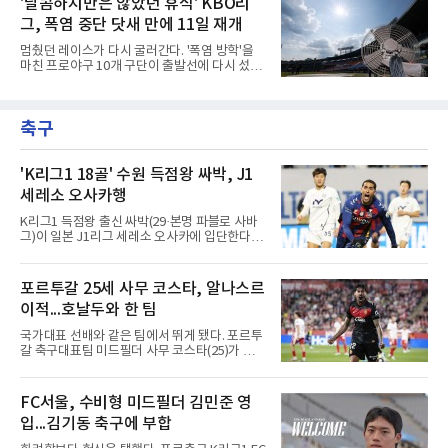
'달콤하지만은 않았던 휴식' KBO리
적으로 FA 자격으로 팀을 떠난 김범수는 KIA 타
다.미저로우스키는 10일(한국시간) 미국 위스콘
이거즈로 유니폼을 갈아입
그, 폭염 중단 닷새 만에 11일 재개
신주 밀워키 아메리칸패밀리필드에서 열린 미네
소타 트윈스전에 선발로 나서 6이닝 9탈삼진 3
멈췄던 레이스가 다시 굴러간다. '폭염 방학'을
실점을 기록했다. 3회 첫 타자 앨런 로든을 헛스
마친 프로야구 10개 구단이 출발선에 다시 섰다.
윙 삼진으로 처리하며 시즌 200번째 삼진을 잡
극한 폭염으로 지난 5일 중단됐던 2026 신한
았다.기록의 무게가 남다르다. 그는 129⅓이닝
SOL KBO리그는 11일 전국 5개 구장 경기를 시
만에 200탈삼진에 도달해 밀워키 구단 최소 이
작으로 일정을 이어간다. 국제종합대회 대표 파
닝 신기록을 세웠다. MLB닷컴이 엘리어스 스포
축구
견을 제외하면 정규리그가 다른 사유로 멈춘 것
츠뷰로 자료를 인용해 소개한 바에
은 코로나19 집단 감염을 겪은 2021년 7월 이후
5년 만이자 역대 두 번째다. KBO 사무국은 더위
가 최고조에 이른 5∼9일 25경기를 전면 취소하
'K리그1 18골' 수원 득점왕 싸박, J1
고 9월 이후 일정을 다시 편성해 치르기로 했다.
세레소 오사카행
변화도 있다. 9월 6일까지 모든 경기는 요일과
상관없이 오후 7시에 시작하며, 더위가 일찍 가
K리그1 득점왕 출신 싸박(29·본명 파블로 사바
시면 경기 시간은 예전으로 돌아갈 수 있다.선수
그)이 일본 J1리그 세레소 오사카에 입단한다.세
들에게는 올해 세 번째 출발이
레소 오사카는 10일 영입을 발표했다. 시리아인
아버지와 팔레스타인인 어머니 사이에서 콜롬비
아 바랑키야에서 태어난 그는 콜롬비아·시리아
포르투갈 25세 사무 코스타, 알나스르
국적을 갖고 있다.190㎝ 신장을 활용한 플레이
이적...호날두와 한 팀
가 강점인 싸박은 데포르티보 칼리에서 데뷔해
톤델라(포르투갈), 뉴웰스 올드 보이스(아르헨
국가대표 선배와 같은 팀에서 뛰게 됐다. 포르투
티나)를 거쳐 2025년 수원FC에 합류했다. 지난
갈 축구대표팀 미드필더 사무 코스타(25)가 사
해 플레이오프 2경기(1골)를 포함해 리그 36경
우디아라비아 프로축구 알나스르로 이적해 크리
기 18골 2도움으로 득점왕과 K리그1 베스트11
스티아누 호날두와 함께한다.사우디 프로리그
공격수에 올랐다.수원FC의 K리그2 강등 이후 올
디펜딩 챔피언 알나스르는 9일(현지시간) 스페
FC서울, 수비형 미드필더 김민준 영
해는 리비아 1부 알아흘리 트리폴리에서 뛰었
인 라리가 마요르카에서 코스타를 영입했다고
다. 2024년부터 시리아 국가대표로
입...김기동 축구에 부합
발표했다. 구단은 사회관계망서비스(SNS)에 여
정이 시작된다며, 전투에서 승리한 기사가 갑옷