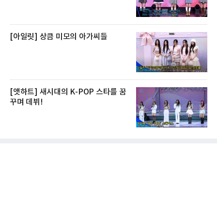
[아일릿] 상큼 미모의 아가씨들
[앳하트] 새시대의 K-POP 스타를 꿈
꾸며 데뷔!