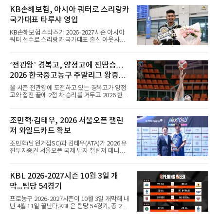
로 3위에 올랐다. 인상은 123㎏으로 8위였고, 합
KB손해보험, 아시아 쿼터로 스리랑카
계 279㎏을 기록해 종합 5위로 대회를 마쳤다.
국가대표 타루샤 영입
우승은 인상 134㎏, 용상 157㎏, 합계 291㎏으
로 세 부문을 석권한 베트남의 호앙 상 탁이 차지
KB손해보험 스타즈가 2026-2027시즌 아시아
했다. 인도의 마하라잔 아루무가판디안이 합계
쿼터 선수로 스리랑카 국가대표 출신 아웃사이
285㎏(인상 128㎏·용상 157㎏)으로 2위, 카자
드 히터 타루샤 차메스(24·등록명 타루샤)를 영
흐스탄의 베이바리스 예르세이트가 합계 281㎏
입했다.타루샤는 국가대표팀 일정을 마치고 10
(인상 129㎏·용상 152㎏)으로 3위를 기록했다.
일 인천국제공항으로 입국했다. 스리랑카 대표
‘전관왕’ 경복고, 양정고에 진땀승…
팀 주전 공격수인 그는 195㎝ 신장과 탄력을 바
2026 한국중고농구 주말리그 왕중왕
탕으로 높은 스파이크 타점과 블로킹 능력을 갖
췄다는 평가를 받는다. 지난 7월 파키스탄에서
전 8강 진출
올 시즌 전관왕에 도전하고 있는 경복고가 양정
열린 CAVA 챔피언스컵에서는 팀을 3위로 이끌
고와 접전 끝에 2점 차 승리를 거두고 2026 한국
며 베스트 윙 스파이커상을 받았다.구단 관계자
중고농구 주말리그 왕중왕전 8강에 진출했다.경
는 공격력과 기본기를 모두 갖춘 선수로, 공격
복고는 10일 전남 해남 우슬체육관에서 열린 대
옵션을 다양하게 운영하고 전력을 강화하는 데
회 남고부 16강전에서 송영훈이 29점을 몰아넣
조민혁·김태우, 2026 서울오픈 챌린
도움이 될 것으로 보고 영입했다고 밝혔다.타루
는 맹활약을 펼친 데 힘입어 양정고를 76-74로
샤는 KB스타즈 합류가 기쁘다며, V리그
저 와일드카드 확보
물리쳤다.이로써 8강에 오른 경복고는 계성고를
82-56으로 꺾고 올라온 인헌고와 4강 진출을 놓
조민혁(남원거점SC)과 김태우(ATA)가 2026 유
고 맞붙게 됐다.경복고는 경기 초반부터 양정고
진투자증권 서울오픈 국제 남자 챌린저 테니스
의 적극적인 공세에 고전했다. 1쿼터를 23-23으
대회 와일드카드를 확보했다.서울오픈 조직위원
로 팽팽하게 마친 경복고는 2쿼터 들어 조금씩
회는 10일 조민혁이 본선, 김태우가 예선 와일드
주도권을 잡으며 전반을 43-39로 앞선 채 마쳤
카드를 받았다고 밝혔다. 두 선수는 지난 3일부
KBL 2026-2027시즌 10월 3일 개
다.하지만 후반 들어 양정고의 거센 반격에 밀리
터 7일까지 서울 해비치 강동 테니스클럽에서
면서 경복고는 승리를 장담할
막...팀당 54경기
열린 유진투자증권 넥스트젠 인비테이셔널 로드
투 서울오픈 결승에 진출해 출전권을 얻었
프로농구 2026-2027시즌이 10월 3일 개막해 내
다.2009년생 조민혁은 결승에서 동갑내기 김태
년 4월 11일 끝난다.KBL은 팀당 54경기, 총 270
우를 2-0(6-3 6-3)으로 꺾고 우승해 상금 500만
경기 일정을 10일 발표했다. 평일 1경기, 주말 3
원을 받았고, 김태우는 상금 250만원을 받았