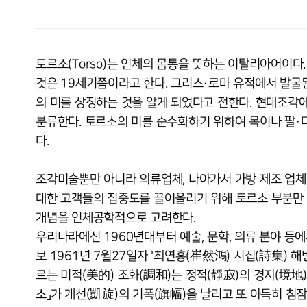
토르소(Torso)는 인체의 몸통을 뜻하는 이탈리아어이다.
것은 19세기쯤이라고 한다. 그리스·로마 유적에서 발
의 미를 상징하는 것을 알게 되었다고 전한다. 현대조각
분류한다. 토르소의 미를 순수화하기 위하여 목이나 팔·
다.
조각미술뿐만 아니라 의류업체, 나아가서 가방 제조 업체
대한 고객들의 집중도를 끌어올리기 위해 토르소 부분만 
개념을 인체공학적으로 고려한다.
우리나라에선 1960년대부터 예술, 문학, 의류 분야 등
보 1961년 7월27일자 '최연홍(崔然鴻) 시집(詩集) 
르는 미적(美的) 조화(調和)는 정적(靜寂)의 경지(境地
소」가 개선(凱旋)의 기폭(旗幅)을 날리고 또 아득히 침