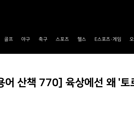
골프
야구
축구
스포츠
헬스
E스포츠·게임
오
 산책 770] 육상에선 왜 '토르