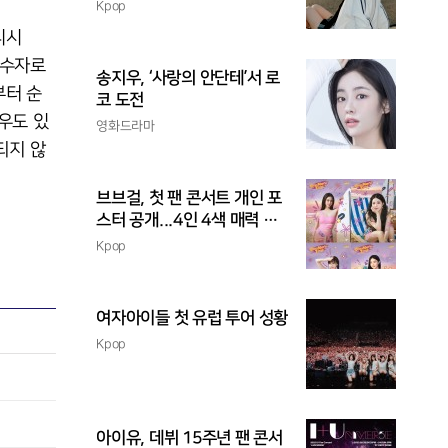
촉
Kpop
니시
 수자로
송지우, ‘사랑의 안단테’서 로
부터 순
코 도전
우도 있
영화드라마
되지 않
브브걸, 첫 팬 콘서트 개인 포
스터 공개...4인 4색 매력 발
산
Kpop
여자아이들 첫 유럽 투어 성황
Kpop
아이유, 데뷔 15주년 팬 콘서