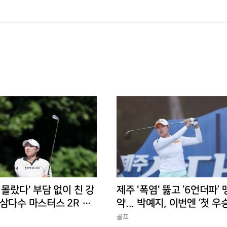
 몰랐다' 부담 없이 친 강
제주 '폭염' 뚫고 ‘6언더파’
삼다수 마스터스 2R 단
약... 박예지, 이번엔 ‘첫 우
골프