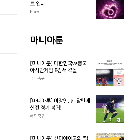
트 연다
Kpop
마니아툰
[마니아툰] 대한민국vs중국,
아시안게임 8강서 격돌
국내축구
[마니아툰] 이강인, 한 달만에
실전 경기 복귀!
해외축구
[마니아툰] 샌디에이고의 '맥