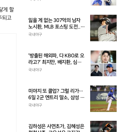
수
닿게 할
간주되고
잃을 게 없는 307억의 남자
노시환, MLB 포스팅 도전...
시장 평가는 의외일 수 있어
국내야구
'방출된 해외파, 다 KBO로 오
라고?' 최지만, 배지환, 심준
석의 엇갈린 거취와 현실
국내야구
미야지 또 콜업? 그럴 리가…
6일 2군 엔트리 말소, 삼성 새
아시아쿼터 찾았나
국내야구
김하성은 사면초가, 김혜성은