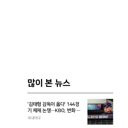
많이 본 뉴스
'김태형 감독이 옳다' 144경
기 체제 논쟁…KBO, 변화 고
민해야, 환경에 맞는 경기 수
국내야구
가 바람직