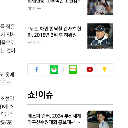
첩첩산중, 고우석은 고진감
래, 송성문은 무난지경... 이
해외야구
정후는?
리를 잡은
"또 한 해만 반짝할 건가?" 한
소가 인체
화, 2018년 3위 후 하위권 추
락...주전 3명 빠지기 전에 많
술작품으로
국내야구
은 승리 챙겨야
하는 것이
도 옷에
 토르소
쇼!이슈
 조선일
)에 흐
 「토르
에스파 윈터, 2024 부산세계
탁구선수권대회 홍보대사 위
갈등(葛