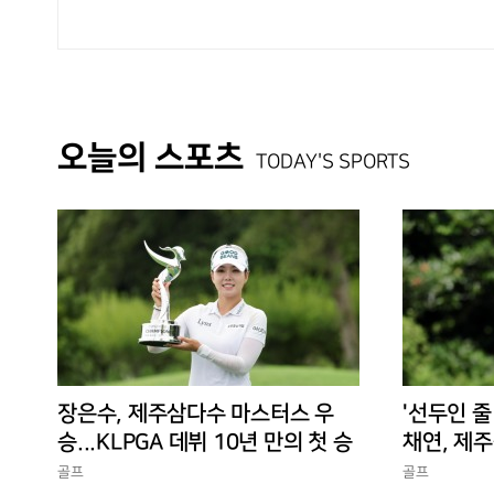
오늘의 스포츠
TODAY'S SPORTS
장은수, 제주삼다수 마스터스 우
'선두인 줄
승...KLPGA 데뷔 10년 만의 첫 승
채연, 제주
독 선두
골프
골프