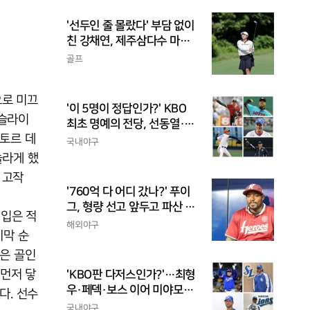
'선두인 줄 몰랐다' 부담 없이
친 강채연, 제주삼다수 마스
터스 2R 단독 선두
골프
으로 미끄
'이 5명이 정답인가?' KBO
 슬라이
최초 명예의 전당, 선동열·최
빅토르 데
동원·이승엽·송진우·김응용
국내야구
을 둘러싼 논쟁
놀라게 했
 고작
'760억 다 어디 갔나?' 푸이
그, 형량 선고 앞두고 파산 신
 입은 적
청
해외야구
지막 순
상은 골인
 먼저 닿
'KBO판 다저스인가?'…최형
우·페덱·보스 이어 미야모리
다. 선수
까지, 삼성의 '스펙 만렙' 승부
국내야구