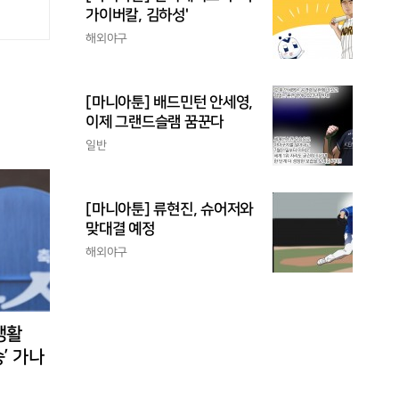
가이버칼, 김하성'
해외야구
[마니아툰] 배드민턴 안세영,
이제 그랜드슬램 꿈꾼다
일반
[마니아툰] 류현진, 슈어저와
맞대결 예정
해외야구
 맹활
승’ 가나