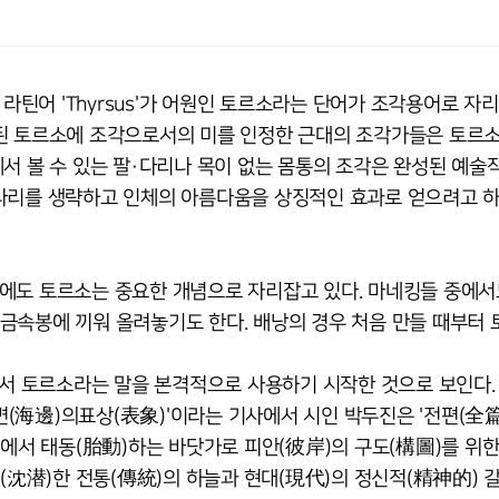
 라틴어 'Thyrsus'가 어원인 토르소라는 단어가 조각용어로 자
굴된 토르소에 조각으로서의 미를 인정한 근대의 조각가들은 토르
에서 볼 수 있는 팔·다리나 목이 없는 몸통의 조각은 완성된 예
다리를 생략하고 인체의 아름다움을 상징적인 효과로 얻으려고 
에도 토르소는 중요한 개념으로 자리잡고 있다. 마네킹들 중에서
금속봉에 끼워 올려놓기도 한다. 배낭의 경우 처음 만들 때부터
에서 토르소라는 말을 본격적으로 사용하기 시작한 것으로 보인다.
해변(海邊)의표상(表象)'이라는 기사에서 시인 박두진은 '전편(全篇
)에서 태동(胎動)하는 바닷가로 피안(彼岸)의 구도(構圖)를 위한
잠(沈潜)한 전통(傳統)의 하늘과 현대(現代)의 정신적(精神的) 