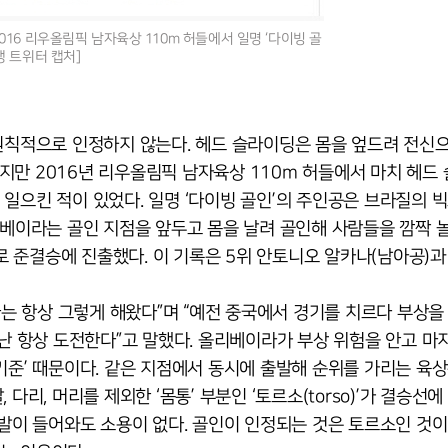
16 리우올림픽 남자육상 110m 허들에서 일명 ‘다이빙 골
맹 트위터 캡처]
)을 원칙적으로 인정하지 않는다. 헤드 슬라이딩은 몸을 엎드려 전신
지만 2016년 리우올림픽 남자육상 110m 허들에서 마치 헤드
일으킨 적이 있었다. 일명 ‘다이빙 골인’의 주인공은 브라질의 
리베이라는 골인 지점을 앞두고 몸을 날려 골인해 사람들을 깜짝 
위로 준결승에 진출했다. 이 기록은 5위 안토니오 알카나(남아공)과
나는 항상 그렇게 해왔다”며 “예전 중국에서 경기를 치르다 부상을
 난 항상 도전한다”고 말했다. 올리베이라가 부상 위험을 안고 마
기준’ 때문이다. 같은 지점에서 동시에 출발해 순위를 가리는 육
리, 머리를 제외한 ‘몸통’ 부분인 ‘토르소(torso)’가 결승선에
 발이 들어와도 소용이 없다. 골인이 인정되는 것은 토르소인 것이