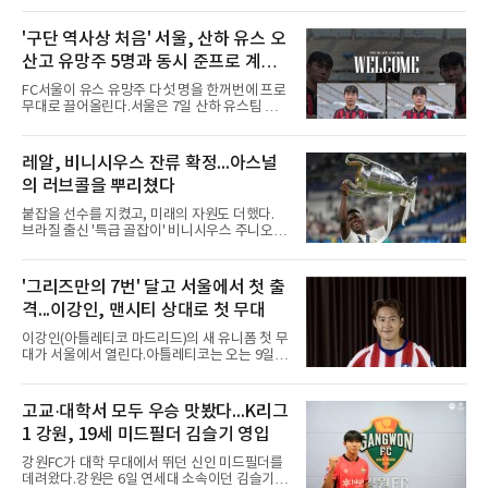
비판이 홍 전 감독에게 집중됐지만 경찰의 시선
은 다른 곳을 향한다. 성적 부진과 별개로 선임
'구단 역사상 처음' 서울, 산하 유스 오
과정에 부당함이 있었는지가 수사의 본류다.7일
산고 유망주 5명과 동시 준프로 계
연합뉴스 취재를 종합하면 서울경찰청 광역수사
단 금융범죄수사대는 전날 축구협회 사무실 등
약...ACL2 겨냥
FC서울이 유스 유망주 다섯 명을 한꺼번에 프로
을 압수수색해 감독 선임 관련 자료를 다수 확보
무대로 끌어올린다.서울은 7일 산하 유스팀 서
했다. 특히 감독 후보를 검토해 이사회에 추천하
울 오산고 소속 선수 5명과 준프로 계약을 맺었
는 전력강화위원회가 생성한 자료를 집중적으로
다고 밝혔다. 한 번에 다섯 명과 계약한 것은 구
확보한 것으로 알려졌다.경찰은 협회가 홍 전 감
단 역사상 처음으로, 3학년 김강준·신지섭·이서
레알, 비니시우스 잔류 확정...아스널
독을 1순위 후보로 정하고 검증한 과정, 이사회
현·정현웅과 2학년 정하원이 대상이다.오산고의
의 최종 승인 경위를 살
의 러브콜을 뿌리쳤다
성적이 배경이 됐다. 올 시즌 백운기 전국 고등학
교 축구대회와 코리아풋볼파크 U-18 챔피언스
붙잡을 선수를 지켰고, 미래의 자원도 더했다.
컵, K리그 U-17 챔피언십을 잇달아 제패했다.시
브라질 출신 '특급 골잡이' 비니시우스 주니오르
기도 맞물렸다. 서울은 9월 시작하는 아시아축
(26)가 레알 마드리드와의 동행을 2032년까지
구연맹(AFC) 챔피언스리그2(ACL2)를 앞두고 선
이어간다.스페인 프로축구 프리메라리가 '거함'
수단 깊이를 더하는 동시에 유스 출신에게 국제
레알 마드리드는 7일(한국시간) 비니시우스와
'그리즈만의 7번' 달고 서울에서 첫 출
무대 경험을 주려 했다.면면도 다양하다. 측면 공
2032년 6월 30일까지 유효한 6년 연장 계약에
격수 정현웅은 돌파력이
격...이강인, 맨시티 상대로 첫 무대
합의했다고 공식 발표했다. 비니시우스는 재계
약 확정 후 사회관계망서비스(SNS)에 베르나베
이강인(아틀레티코 마드리드)의 새 유니폼 첫 무
우에서의 8년은 너무 짧다며, 앞으로 6년, 그리
대가 서울에서 열린다.아틀레티코는 오는 9일
고 영원히 함께하겠다고 애정을 드러냈다.성사
오후 8시 서울월드컵경기장에서 맨체스터 시티
과정에는 우여곡절이 있었다. 그는 최근 잉글랜
와 2026 쿠팡플레이 시리즈 친선 경기를 치른다.
드 프리미어리그(EPL) 챔피언 아스널의 뜨거운
구단 소집 명단에 이강인이 포함되면서 변수가
고교·대학서 모두 우승 맛봤다...K리그
관심을 받았는데, 18개월간 이어진 재계약 협상
없는 한 그의 첫 출격은 서울이 된다.등번호부터
이 한때 교착됐기 때문이다. 그러
1 강원, 19세 미드필더 김슬기 영입
무게가 실렸다. 이강인은 첫 경기부터 7번을 단
다. 2010년대 팀의 전성기를 이끈 앙투안 그리즈
강원FC가 대학 무대에서 뛰던 신인 미드필더를
만이 달았던 번호다.합류 과정은 순탄치 않았다.
데려왔다.강원은 6일 연세대 소속이던 김슬기
스페인으로 건너가려던 그는 병역 특례 행정 절