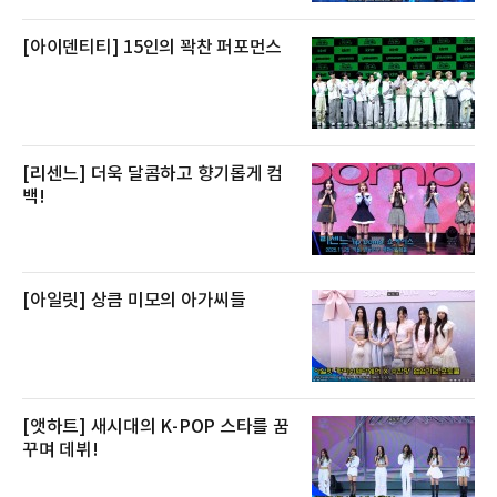
톤 미만에서 2022년 140톤
[아이덴티티] 15인의 꽉찬 퍼포먼스
[리센느] 더욱 달콤하고 향기롭게 컴
백!
[아일릿] 상큼 미모의 아가씨들
[앳하트] 새시대의 K-POP 스타를 꿈
꾸며 데뷔!