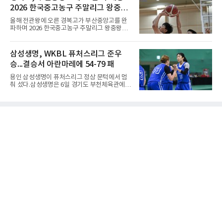
록 약한 쪽에게 미리 흑돌을 놓아주는 개수를 가
으로 힘을 보탰다.승점 3을 챙긴 한
2026 한국중고농구 주말리그 왕중왕
리킨다. 오늘날의 접바둑에서 말하는 '두 점', '세
점'이 바로 치수다. (본 코너 1844회 ‘왜 '접바
전 첫 승 신고
올해 전관왕에 오른 경복고가 부산중앙고를 완
둑'이라 말할까’ 참조)일본어에서도 같은 한자를
파하며 2026 한국중고농구 주말리그 왕중왕전
사용한다. 일본에서는 ‘置き石(오키이시, 놓는
첫 경기를 승리로 장식했다.경복고는 6일 전남
돌)’ 또는 ‘手合割(테아이와리, 대국 조건)’이라
해남 우슬체육관에서 열린 대회 남고부 예선리
는 표현을 많이 쓰지만, ‘置数(ちすう, 치스
그 H조 1차전에서 부산중앙고를 98-76으로 제
삼성생명, WKBL 퓨처스리그 준우
우)’라는 용례도 문헌에서 확인된다. 다만 현대
압했다. 박지오가 26점, 김호원이 22점, 정우진
일본
승...결승서 아란마레에 54-79 패
이 19점을 올리는 등 삼각편대의 고른 활약이 승
리를 이끌었다.경복고는 경기 초반부터 박지오
용인 삼성생명이 퓨처스리그 정상 문턱에서 멈
와 김호원의 내·외곽포가 고르게 터지며 주도권
춰 섰다.삼성생명은 6일 경기도 부천체육관에서
을 잡았다. 전반을 40-34로 앞선 경복고는 후반
열린 2026 티켓링크 WKBL 퓨처스리그 결승에
들어 높은 야투 성공률을 앞세워 점수 차를 더욱
서 일본여자프로농구 2부 리그 아란마레에 54-
벌렸고, 결국 22점 차 완승으로 경기를 마무리했
79로 졌다. 이다연이 14점을 넣었으나 20점 9리
다.B조에서는 용산고가 안양고를 98-71로 꺾고
바운드를 기록한 바이 쿰바 디야산을 앞세운 상
대회 2연승을 달렸다.한편 남중
대를 넘지 못했다.이번 대회에 처음 출전한 아란
마레는 조별리그부터 결승까지 6전 전승을 거뒀
고, 디야산이 최우수선수(MVP)로 뽑혔다.