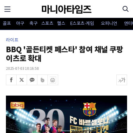
골프
야구
축구
스포츠
헬스
E스포츠·게임
오피니언
엔터
라이프
BBQ '골든티켓 페스타' 참여 채널 쿠팡
이츠로 확대
2025-07-03 10:16:58