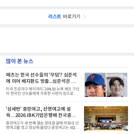
리스트
바로가기
많이 본 뉴스
메츠는 한국 선수들의 '무덤'? 심준석
에 이어 배지환도 방출...심준석은 이
미 귀국, 배지환은 미국 잔류할 듯
미국 프로야구 메이저리그(MLB) 뉴욕 메츠 구단
이 한국인 선수들에게 가혹한 시련의 장소로 전
락하고 있다. 한때 한국 야구의 미래를 이끌어갈
대형 유망주로 기대를 모았던 투수 심준석에 이
어, 빅리그 경력을 지닌 내외야수 배지환까지 연
'삼세번' 중앙여고, 선명여고에 설
달아 뉴욕 메츠 산하 마이너리그에서 방출 통보
욕…2026 IBK기업은행배 전국중고
를 받는 아픔을 겪었다. 두 선수의 동반 이탈은
메츠 구단이 유독 한국 선수들에게 '기회의 땅'이
배구대회 우승
중앙여고가 세 번째 결승 맞대결 끝에 마침내 선
아닌 '무덤'처럼 작용하고 있음을 방증하고 있다.
명여고를 꺾고 정상에 올랐다.중앙여고는 6일
고교 시절 시속 160km에 달하는 강속구로 큰 스
충북 제천실내체육관에서 열린 2026 IBK기업은