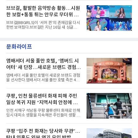
벌 오디오·음원 스트리밍 플랫폼 스포티파이에
레이스 등 언뜻 어울리지 않을 듯한 소재와 실루
서 27일 자로 누적 재생 수 2억 회를 돌파했
브브걸, 활발한 음악방송 활동…시원
엣을 거침없이 결합했다. 멤버들은 각기 다른 개
다”고 밝혔다.곡이 발표된 지 약 10개월 만이다.
성을 살린 스타일링을 선
한 보컬+통통 튀는 안무로 무더위 사
팀의 첫 번째 2억 스트리밍 곡은 동일 음반에 수
록된 ‘GO!’다. 이 노래는 공개 약 9개월 만인 지
냥
브브걸(BBGIRLS)이 ‘서머 퀸’의 존재감을 다시
난달 26일 자에 2억 고지를 밟았다. 이는 최근 5
한번 보여줬다.브브걸은 지난 16일 새 싱글
년 내 데뷔한 보이그룹의 곡 중 최단기 2억 달성
'BODY WAVE'(바디 웨이브)를 발매하고 각종 음
이며 ‘FaSHioN’이 그 다음이다.코르티스는 평
악방송에 출연했다.브브걸은 컴백 이후 Mnet
소 관심이 많은 ‘패션’을 소재로 곡을 공동 창작
'엠카운트다운'을 시작으로 KBS2 '뮤직뱅크',
했다. “내 티, 5 bucks 바지는, 만원” 등 멤버들
문화라이프
MBC '쇼! 음악중심', SBS '인기가요' 등 주요 음
의 라이프 스타일
악방송 무대에 올라 화려한 퍼포먼스를 펼쳤다.
시원한 에너지와 안정적인 라이브, 통통 튀는 매
력을 앞세워 매 무대 색다른 볼거리를 선사했다.
앰배서더 서울 풀만 호텔, ‘앰버드 시
특히 화사한 파스텔 톤의 비치웨어부터 청량한
어터’ 새 단장…새로운 브랜드 경험 선
마린룩, 햇살 아래 반짝이는 물결을 연상시키는
사
스커트, 강렬한 붉은 계열의 스타일링까지 각기
앰배서더 서울 풀만 호텔이 새로운 브랜드 경험
다른 매력을 선보였다. 브브걸은 다채로운 여름
을 선사한다.앰배서더 서울 풀만 호텔 측은 4일
패션을 완벽하게 소화하며 보
“호텔 공식 마스코트 앰버드(Ambird)의 새로운
이야기를 담은 인형 극장 콘셉트의 공간 ‘앰버드
시어터(Ambird Theater)’를 새롭게 선보인
쿠팡, 인천 물류센터 화재 피해 주민
다”고 밝혔다.앰배서더 서울 풀만 호텔은 로비
일상 복귀 지원 “지역사회 안정에 총
한편에 마련된 앰버드 존을 통해 앰버드의 세계
관을 소개해왔다. 앰버드 존은 앰버드가 우주여
력”
인천 서해구 석남동 쿠팡 물류센터 화재로 인해
행 중 수집한 다양한 굿즈를 전시한 '앰버드 플래
임시 대피소 생활을 지속해온 주민들이 생활 터
닛(Ambird Planet)과 계절별 플라워 연출로 사
전으로 돌아갈 수 있는 계기가 마련됐다. 쿠팡풀
랑받아온 ‘앰버드 가든(Ambird Garden)’으로
필먼트서비스(CFS)가 지난 28일부터 화재 피해
구성되어 있다.새 단장한 앰버드 시어터는 오페
주민을 대상으로 전문 출장 청소서비스 지원에
쿠팡 “입주 전 화재는 당사와 무관”…
라 극장을 모티브로 한 데코레이션으로 구성됐
나섬으로써 본격적인 지역사회 복구 작업이 시
다. 무대 공간 및 티켓 박스
탄내 의혹도 외부 연기 유입 반박