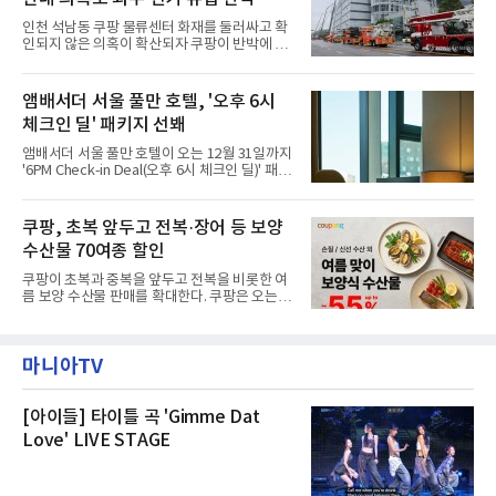
작된 것이다.대피소 주민 중심 청소 접수, 첫날
부터 2가구 지원 완료CFS는 신현초등학교, 신
인천 석남동 쿠팡 물류센터 화재를 둘러싸고 확
현북초등학교, 신현여자중학교 등 인천 서해구
인되지 않은 의혹이 확산되자 쿠팡이 반박에 나
관내 임시 대피소 3곳에서 체류해온 화재 피해
섰다. 화재 전 센터 내부에서 탄내가 났다는 주장
주민들을 대상으로 출장 청소업체 요청 접수를
에 대해서는 외부 화재 연기 유입이라고 설명했
시작했다. 현장에서 극심한 피해를 입은 지역 주
고, 2023년 같은 물류센터에서 발생한 화재에
앰배서더 서울 풀만 호텔, '오후 6시
민들의 호응 속에 CFS는 즉시 행동에 나섰다. 지
대해서도 쿠팡 입주 전 공사 과정에서 벌어진 일
난 28일 오후 전문 청소업체와
체크인 딜' 패키지 선봬
이라며 선을 그었다.쿠팡은 21일 인천 물류센터
내부에서 불이 타는 냄새가 났다는 의혹과 관련
앰배서더 서울 풀만 호텔이 오는 12월 31일까지
해 “사실무근”이라는 입장을 밝혔다.회사 측은
'6PM Check-in Deal(오후 6시 체크인 딜)' 패키
“인근에서 지난 15일 다른 회사에서 발생한 대
지를 선보인다.이번 패키지는 오후 6시 체크인
형 화재 연기가 인입돼 즉시 방재팀이 조사한 결
으로 여유로운 저녁 시간부터 호텔 스테이를 시
과 일산화탄소가 미검출됐고, 내부 문제가 아닌
작할 수 있도록 준비됐다.앰배서더 서울 풀만 호
쿠팡, 초복 앞두고 전복·장어 등 보양
것으로 확인됐다”고 설명했다.이어 “정확한 화
텔 측은 “퇴근 후 또는 주말 도심 속에서 짧지만
재 원인은 추후 조사될
수산물 70여종 할인
온전한 휴식을 원하는 고객들에게 특별한 경험
을 제공한다”고 밝혔다.패키지는 디럭스와 이그
쿠팡이 초복과 중복을 앞두고 전복을 비롯한 여
제큐티브 두 가지 타입으로 구성된다. 디럭스 패
름 보양 수산물 판매를 확대한다. 쿠팡은 오는
키지는 객실 1박(룸 온리)으로 심플한 호캉스를
20일까지 전복, 문어, 낙지, 장어 등 70여종의 수
즐길 수 있으며, 이그제큐티브 패키지는 객실 1
산물을 할인 판매한다고 8일 밝혔다.이번 행사
박과 함께 클럽 앰배서더 라운지 2인 이용, 웰니
에는 국내산 활전복과 문어, 낙지, 장어, 생물새
스 센터 사우나 2인 이용 혜택이 포함된다.특히
마니아TV
우 등이 포함됐다. 쿠팡은 올해 큰 크기의 전복
클럽 앰배서더 라운지
생산량이 늘어난 점을 반영해 주요 산지 상품을
로켓프레시 새벽배송으로 선보인다고 설명했다.
전복은 산지에서 채취한 뒤 전국으로 직송되는
[아이들] 타이틀 곡 'Gimme Dat
방식으로 운영된다. 신선도가 중요한 상품인 만
Love' LIVE STAGE
큼 이르면 다음 날 오전 배송이 가능하도록 물류
망을 활용하고 있다.쿠팡의 전복 매입량도 늘고
있다. 쿠팡에 따르면 전복 매입량은 2020년 30