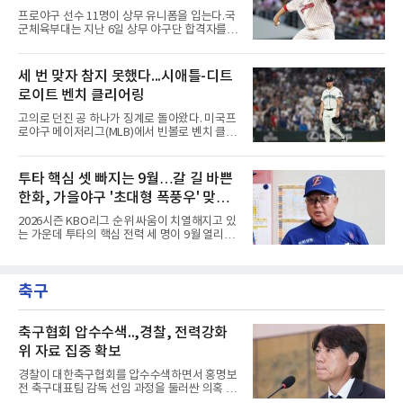
타율 0.208(106타수 22안타), 1홈런, 15타점이
프로야구 선수 11명이 상무 유니폼을 입는다.국
다. 팀은 애리조나를 5-1로 꺾고 서부지구 2위와
군체육부대는 지난 6일 상무 야구단 합격자를
1경기 차로 좁혔다.김하성의 상황은 더 어렵다.
확정하고 선수들에게 개별 통보했다.연합뉴스가
애틀랜타 트루이스트 파크에서 열린 마이애미
10개 구단에 확인한 결과, KIA 타이거즈에서는
말린스전에 나서지 못하며 3경기 연속 결장했
핵심 불펜 정해영과 우완 한재승, 내야수 윤도현
세 번 맞자 참지 못했다...시애틀-디트
다. 지난 4일 부상자명단(IL)에서 해제돼 복귀했
이 합격했다. 롯데 자이언츠는 오른손 불펜 최준
지만 주전 경쟁에서 밀려난
로이트 벤치 클리어링
용과 이민석, 내야수 이호준 세 명이 이름을 올
렸고, 삼성 라이온즈에서도 좌완 이승현과 외야
고의로 던진 공 하나가 징계로 돌아왔다. 미국프
수 함수호, 내야수 심재훈이 통보를 받았다.두산
로야구 메이저리그(MLB)에서 빈볼로 벤치 클리
베어스 투수 최지강과 키움 히어로즈 외야수 원
어링을 일으킨 투수와 감독이 제재를 받았다.메
성준도 상무에서 군 복무를 하게 됐다. 반면 LG
이저리그 사무국은 7일(한국시간) 시애틀 매리
트윈스와 한화 이글스, SSG 랜더스, NC 다이노
너스 불펜 투수 게이브 스파이어에게 3경기, 댄
투타 핵심 셋 빠지는 9월…갈 길 바쁜
스, kt wiz에서는 합격자가 나오지 않았다.이들
윌슨 감독에게 1경기 출장 금지 처분을 내렸다.
은 올해 12월 입대해 2028
한화, 가을야구 '초대형 폭풍우' 맞는
두 사람에게는 공개되지 않은 벌금도 부과됐다.
발단은 전날 경기였다. 미국 워싱턴주 시애틀 T
다?
2026시즌 KBO리그 순위 싸움이 치열해지고 있
모바일 파크에서 열린 디트로이트 타이거스전 8
는 가운데 투타의 핵심 전력 세 명이 9월 열리는
회초, 2사 후 등판한 스파이어가 글라이버 토레
아시안게임 차출로 동시에 이탈하게 되면서, 한
스에게 155㎞ 강속구를 던져 허벅지를 맞혔다.
화 이글스에 거센 폭풍우가 강타할 것으로 보인
앞서 시애틀 선발 브라이언 우의 공에 세 차례나
다.이번 아시안게임 한국 야구대표팀에 타선의
맞았던 디트로이트 선수들은 분을 참지 못하고
축구
중심인 거포 노시환과 문현빈이 승선한 데 이어,
그라운드로 뛰쳐나왔다.심판
대만 야구협회의 최종 엔트리 발표를 통해 아시
아 쿼터 최고의 히트작이자 선발진의 중추인 좌
완 에이스 왕옌청까지 차출이 확정되었다. 팀 공
축구협회 압수수색..,경찰, 전력강화
격의 핵과 마운드의 핵심 자원들이 단 한꺼번에
위 자료 집중 확보
이탈하는 초유의 사태가 벌어진 것이다.문제는
이들의 공백이 발생하는 시점이다. 9월은 정규
경찰이 대한축구협회를 압수수색하면서 홍명보
리그의 최종 순위와 포스트시즌 진출 팀이 판가
전 축구대표팀 감독 선임 과정을 둘러싼 의혹 규
름 나는 가장 잔인하고도 중
명에 속도가 붙었다.월드컵 조별리그 탈락 이후