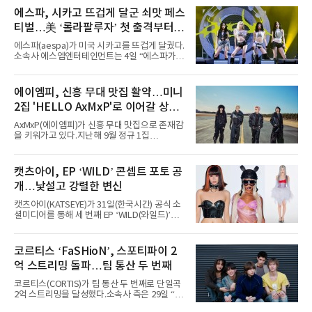
에스파, 시카고 뜨겁게 달군 쇠맛 페스
티벌…美 ‘롤라팔루자’ 첫 출격부터
증명한 존재감
에스파(aespa)가 미국 시카고를 뜨겁게 달궜다.
소속사 에스엠엔터테인먼트는 4일 “에스파가
지난 2일(현지 시간) 미국 시카고 그랜트 파크에
서 열린 ‘롤라팔루자 시카고’(Lollapalooza
Chicago)의 알리안츠 스테이지에 올랐다”며
에이엠피, 신흥 무대 맛집 활약…미니
“총 14곡으로 구성된 세트리스트를 선사, 데뷔 7
2집 'HELLO AxMxP'로 이어갈 상승
년 차다운 노련한 무대 매너와 파워풀한 에너지
로 현장의 분위기를 압도했다”고 밝혔다.1991
세
AxMxP(에이엠피)가 신흥 무대 맛집으로 존재감
년 시작된 ‘롤라팔루자’는 8개 스테이지, 170여
을 키워가고 있다.지난해 9월 정규 1집
팀의 아티스트와 40만 명 이상의 관객이 운집하
'AxMxP'를 발매하며 가요계에 정식 출격한
는 북미 최대 규모의 페스티벌이다.올해 ‘롤라팔
AxMxP는 데뷔 전부터 버스킹과 각종 페스티벌,
루자 시카고’에는 에스파 외에도 제니, 아이들,
공연 무대에 오르며 실전 경험을 쌓아왔다.이들
캣츠아이, EP ‘WILD’ 콘셉트 포토 공
코르티스 등 K팝 스타들이 출연진 명단에 이름
은 소속사 패밀리 콘서트를 비롯해 '뷰티풀 민트
을 올렸다.이날 에스파는
개…낯설고 강렬한 변신
라이프 2025', '2025 부산국제록페스티벌' 등 대
형 무대에 잇달아 출연해 당찬 에너지와 풋풋한
캣츠아이(KATSEYE)가 31일(한국시간) 공식 소
매력으로 음악팬들의 눈도장을 찍었다.이후
셜미디어를 통해 세 번째 EP ‘WILD(와일드)’의
AxMxP는 '카운트다운 판타지 2025-2026',
콘셉트 포토와 트랙리스트를 공개했다.‘Wild
'PEAKBOX 2025 vol.2 : 사랑·청춘·행복', '2025
heart(와일드 하트)’라는 제목이 붙은 콘셉트 포
Someday Christmas - 부산' 등 무대를 통해 안
토에는 멤버들의 본능적이고 야성적인 면모가
코르티스 ‘FaSHioN’, 스포티파이 2
정적인 실력을 입증했고, 올해 '2026 어썸뮤직
강렬하게 담겼다. 짙은 아이섀도와 푸른빛·금빛·
페스티벌', '뷰티풀 민트 라이프 2026', '2026
억 스트리밍 돌파…팀 통산 두 번째
붉은빛의 컬러 렌즈가 비현실적인 분위기를 자
아내고, 여러 원색이 불규칙하게 뒤섞인 멀티컬
코르티스(CORTIS)가 팀 통산 두 번째로 단일곡
러 헤어와 과감한 블루·블랙 립 메이크업이 낯설
2억 스트리밍을 달성했다.소속사 측은 29일 “코
고도 매혹적인 비주얼을 완성했다.스타일링 역
르티스의 데뷔 앨범 수록곡 ‘FaSHioN’이 글로
시 파격적이다. 스터드와 망사, 코르셋, 풍성한