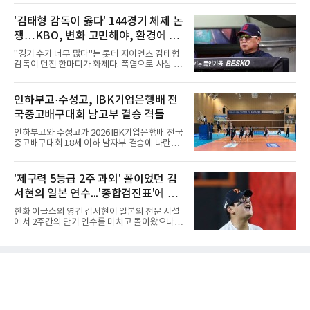
포트라이트를 받았던 심준석은 루키리그에서 메
행배 전국중고배구대회 18세 이하 여자부 결승
츠 구단으로부터 방출 조치됐다. 피츠버그 파이
에서 선명여고를 세트스코어 3-1(13-25, 25-14,
'김태형 감독이 옳다' 144경기 체제 논
리츠와 마이애미 말린스를 거쳐 메츠에 둥지를
25-17, 25-10)로 물리치고 우승을 차지했다.첫
틀며 반등을 노렸으나
쟁…KBO, 변화 고민해야, 환경에 맞
세트를 13-25로 내주며 불안하게 출발한 중앙여
고는 이후 조직력을 되찾아 2세트부터 경기 주
는 경기 수가 바람직
"경기 수가 너무 많다"는 롯데 자이언츠 김태형
도권을 완전히 장악했다. 강한 서브와 탄탄한 수
감독이 던진 한마디가 화제다. 폭염으로 사상 초
비를 앞세워 내리 세 세트를 따내며 짜릿한 역전
유의 이틀 연속 전 경기 취소가 결정된 날, 김 감
승을 완성했다.이번 우승은 더욱 의미가 컸다. 중
독은 단순히 더위를 이야기하지 않았다. 우천,
앙여고는 올해 3월 춘계연맹전과 5월 종별선수
폭염, 부상 등 변수가 늘어나는 현실에서 현재
인하부고·수성고, IBK기업은행배 전
권대회 결승에서 모두 선명여고에 패해 준우승
팀당 144경기 체제가 과연 지속 가능한지 질문
에 머물렀다. 그러나 세 번째
국중고배구대회 남고부 결승 격돌
을 던졌다.물론 144경기가 세계적으로 특별히
많은 숫자는 아니다. 메이저리그는 팀당 162경
인하부고와 수성고가 2026 IBK기업은행배 전국
기, 일본프로야구도 143~144경기를 치른다. 숫
중고배구대회 18세 이하 남자부 결승에 나란히
자만 놓고 보면 KBO가 유난히 혹사 구조라고 말
진출하며 우승을 놓고 맞대결을 펼치게 됐다.인
하기 어렵다.하지만 중요한 것은 숫자가 아니라
하부고는 5일 충북 제천실내체육관에서 열린 대
환경이다. 한국의 여름은 달라지고 있다. 과거와
회 남자 18세 이하부 준결승에서 남성고를 세트
'제구력 5등급 2주 과외' 꼴이었던 김
비교하기 어려울 정도로 폭염이 길어지고 강해
스코어 3-1(25-17, 17-25, 25-21, 25-17)로 꺾
지고 있다. 여기에 장마, 이
서현의 일본 연수...'종합검진표'에 불
고 결승행 티켓을 따냈다. 인하부고는 높은 공격
성공률을 앞세워 경기 주도권을 잡으며 승리를
과
한화 이글스의 영건 김서현이 일본의 전문 시설
거뒀다.수성고도 준결승에서 속초고를 상대로
에서 2주간의 단기 연수를 마치고 돌아왔으나,
안정된 조직력을 바탕으로 3-1(25-23, 25-16,
실전 마운드에서 여전히 극심한 제구 난조를 노
22-25, 25-19) 승리를 거두며 결승에 합류했다.
출하며 야구 팬들과 전문가들 사이에 씁쓸한 뒷
치열한 승부 속에서도 공수 균형을 유지한 수성
맛을 남기고 있다.출국 당시만 해도 선수의 고질
고는 인하부고와 우승을 다툴 기회를 잡았다.여
적인 제구 문제를 해결할 특효약이 될 것처럼 포
자 18세 이하부에서는 중앙여고
장되었던 이번 연수는, 뚜껑을 열어보니 '제구력
5등급에게 2주짜리 족집게 과외를 붙여 1등급을
기대한 꼴'이었다는 냉정한 평가를 피하기 어렵
게 됐다.야구에서 투수의 제구력은 오랜 시간 투