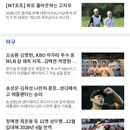
2라운드 경기가 펼쳐지고 있다.고지원(삼천리)
[MT포토] 파로 홀아웃하는 고지우
이 11번 홀에서 경기하고 있다.
2026시즌 열여덟 번째 대회이자 KLPGA투어 하
반기 첫 대회인 ‘제13회 제주삼다수 마스터
스’(총상금 10억 원, 우승상금 1억 8천만 원)가
제주도 서귀포시에 위치한 테디밸리 골프앤리조
트(파72/6,767야드)에서 열리고 있다.7일 현재
2라운드 경기가 펼쳐지고 있다.고지우(삼천리)
가 10번 홀에서 경기하고 있다.
야구
오승환·김병현, KBO 마무리 투수 중
MLB 갈 재목 지목...김택연·박영현·조
병현
한미일 무대를 모두 경험한 두 투수가 KBO리그
마무리 자원들의 메이저리그 가능성을 짚었다.
오승환은 7일 서울 용산구 코레아노스 키친 녹
사평점에서 열린 'MLB 브렉퍼스트 클럽 시즌2'
미디어데이에서 김택연(두산 베어스)과 박영현
송성문·김하성 나란히 결장...샌디에이
(kt wiz), 조병현(SSG 랜더스)을 지목했다. 그는
고·애틀랜타는 승리
KBO리그에 구속과 신체 능력이 좋은 선수가 많
다며 세 이름을 꺼냈다.다만 조건을 달았다. 오승
송성문(29·샌디에이고 파드리스)과 김하성(30·
환은 이들이 경기 운영 능력과 경험을 더 쌓으면
애틀랜타 브레이브스)이 나란히 출전 기회를 잡
메이저리그 진출이 가능하다면서도, 지금보다
지 못했다.송성문은 7일(한국시간) 미국 피닉스
한두 단계 성장해야 성공할 수 있다고 강조했다.
체이스필드에서 열린 애리조나 다이아몬드백스
김병현도 같은 방향을 짚었다. 그는 김택연과 박
와의 원정 경기에서 벤치를 지켰다. 전날 교체로
정해영·최준용 등 11명 상무행...12월
영현을 꼽으며 한국에서는 최고 대우를 받지만
나서 1볼넷 1득점을 기록했으나 이날은 끝내 더
미국은 다르다고 조언했다.
입대해 2028년 6월 전역
그아웃을 벗어나지 못했다. 시즌 성적은 55경기