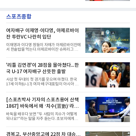
(19)를 영입했다고 밝혔다. 186㎝, 79㎏의 신체
차 문제로 출국이 미뤄졌고, 국내에서 홀로 훈련
조건을 갖췄다.이력은 우승으로 채워져 있다. 수
해 왔다. 6일 입국하는 동료들과 처음 대면한 뒤
원고 시절 주축으로 활약하며 지난해 전국고등
짧게 호흡을 맞춰 경기에 나선다.역할도 관심사
스포츠종합
리그와 추계전국고등대회 우승에 기여했고, 올
다. 유려한 탈압박과
해 연세대 진학 후에는 춘계한산대첩기대학대회
정상에 올랐다. 2024년에는 17세 이하(U-17) 대
표팀 훈련에도 소집됐다.김슬기는 입단하게 돼
여자배구 이재영·이다영, 아제르바이
기쁘고 영광이라며 프로 무대에서도 성장해 팀
잔 투란VC 나란히 입단
에 꼭 필요한 선수가 되겠다고 각오를 밝혔다.
이재영과 이다영 쌍둥이 자매가 아제르바이잔에
서 한솥밥을 먹는다.아제르바이잔 슈퍼리그 투
란VC는 지난 4일 이재영 영입을 알린 데 이어 7
일 이다영과도 계약했다고 발표했다. 구단은 이
다영이 2026-2027시즌 투란 소속으로 활약할
'리틀 김연경'이 28점을 몰아쳤다...한
예정이라고 전했다.두 선수가 국내를 떠난 것은
국 U-17 여자배구 산뜻한 출발
2021년이다. V리그 흥국생명 소속이던 당시 중
학교 시절 학교 폭력을 행사했다는 폭로가 나오
사상 첫 무대의 첫 경기를 웃으며 마쳤다. 한국
면서 한국 배구계를 등졌다.이재영의 해외 여정
17세 이하(U-17) 여자 배구대표팀이 아시아 챔
은 순탄치 않았다. 2021년 말 그리스 PAOK 테
피언 자격으로 처음 나선 세계선수권에서 데뷔
살로키니에 입단했으나 무릎 부상으로 몇 경기
전을 승리로 장식했다.이승여 감독이 이끄는 한
뛰지 못했고, 긴 공백 끝에 지난해 7월 일본 SV
국은 7일(한국시간) 칠레 로스 안데스의 리세오
[스포츠박사 기자의 스포츠용어 산책
리그 빅토리아 히메지에 합류했다가 지난 5월
믹스토 체육관에서 열린 2026 국제배구연맹
팀을 떠났다.이다영은 더 많은 무대를
1867] 바둑에서 왜 ‘치수(置數)’라고
(FIVB) U-17 여자 세계선수권대회 조별리그 D조
1차전에서 푸에르토리코를 3-1(25-10 25-23
말할까
바둑을 배우다 보면 "두 사람의 치수가 어떻게
19-25 26-24)로 이겼다.승리의 중심에는 '리틀
되나요?"라는 말을 자주 듣는다. 초보자에게는
김연경'으로 불리는 아웃사이드 히터 손서연(선
다소 낯선 표현이다. ‘치수(置數)’는 한자어로
명여고)이 있었다. 그는 공격 24점에 블로킹과
'둘 치(置)'와 '셀 수(數)'를 쓴다. '돌을 놓는 수'라
서브 각 2점을 더해 양 팀 최다인 28점을 몰아쳤
는 의미이다. 두 사람이 대등하게 승부할 수 있도
경복고, 부산중앙고에 22점 차 대승…
다. 장수인이 11점, 최민주가 8점, 어민서가 7점