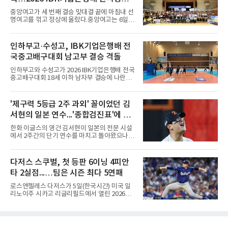
를 받는 아픔을 겪었다. 두 선수의 동반 이탈은
메츠 구단이 유독 한국 선수들에게 '기회의 땅'이
배구대회 우승
중앙여고가 세 번째 결승 맞대결 끝에 마침내 선
아닌 '무덤'처럼 작용하고 있음을 방증하고 있다.
명여고를 꺾고 정상에 올랐다.중앙여고는 6일
고교 시절 시속 160km에 달하는 강속구로 큰 스
충북 제천실내체육관에서 열린 2026 IBK기업은
포트라이트를 받았던 심준석은 루키리그에서 메
행배 전국중고배구대회 18세 이하 여자부 결승
츠 구단으로부터 방출 조치됐다. 피츠버그 파이
에서 선명여고를 세트스코어 3-1(13-25, 25-14,
인하부고·수성고, IBK기업은행배 전
리츠와 마이애미 말린스를 거쳐 메츠에 둥지를
25-17, 25-10)로 물리치고 우승을 차지했다.첫
틀며 반등을 노렸으나
국중고배구대회 남고부 결승 격돌
세트를 13-25로 내주며 불안하게 출발한 중앙여
고는 이후 조직력을 되찾아 2세트부터 경기 주
인하부고와 수성고가 2026 IBK기업은행배 전국
도권을 완전히 장악했다. 강한 서브와 탄탄한 수
중고배구대회 18세 이하 남자부 결승에 나란히
비를 앞세워 내리 세 세트를 따내며 짜릿한 역전
진출하며 우승을 놓고 맞대결을 펼치게 됐다.인
승을 완성했다.이번 우승은 더욱 의미가 컸다. 중
하부고는 5일 충북 제천실내체육관에서 열린 대
앙여고는 올해 3월 춘계연맹전과 5월 종별선수
회 남자 18세 이하부 준결승에서 남성고를 세트
'제구력 5등급 2주 과외' 꼴이었던 김
권대회 결승에서 모두 선명여고에 패해 준우승
스코어 3-1(25-17, 17-25, 25-21, 25-17)로 꺾
에 머물렀다. 그러나 세 번째
서현의 일본 연수...'종합검진표'에 불
고 결승행 티켓을 따냈다. 인하부고는 높은 공격
성공률을 앞세워 경기 주도권을 잡으며 승리를
과
한화 이글스의 영건 김서현이 일본의 전문 시설
거뒀다.수성고도 준결승에서 속초고를 상대로
에서 2주간의 단기 연수를 마치고 돌아왔으나,
안정된 조직력을 바탕으로 3-1(25-23, 25-16,
실전 마운드에서 여전히 극심한 제구 난조를 노
22-25, 25-19) 승리를 거두며 결승에 합류했다.
출하며 야구 팬들과 전문가들 사이에 씁쓸한 뒷
치열한 승부 속에서도 공수 균형을 유지한 수성
맛을 남기고 있다.출국 당시만 해도 선수의 고질
다저스 스쿠벌, 첫 등판 6이닝 4피안
고는 인하부고와 우승을 다툴 기회를 잡았다.여
적인 제구 문제를 해결할 특효약이 될 것처럼 포
자 18세 이하부에서는 중앙여고
타 2실점...…팀은 시즌 최다 5연패
장되었던 이번 연수는, 뚜껑을 열어보니 '제구력
5등급에게 2주짜리 족집게 과외를 붙여 1등급을
로스앤젤레스 다저스가 5일(한국시간) 미국 일
기대한 꼴'이었다는 냉정한 평가를 피하기 어렵
리노이주 시카고 리글리필드에서 열린 2026
게 됐다.야구에서 투수의 제구력은 오랜 시간 투
MLB 시카고 컵스와 원정 경기에서 1-5로 무릎
구폼을 반복하며 몸에 새겨진 일종의 근육 기억
을 꿇었다. 트레이드로 데려온 좌완 태릭 스쿠벌
과 밸런스의 산물이다. 릴리스 포인트의 미세한
을 선발로 올리고도 시즌 최다인 5연패에 빠졌
오차나 하체 활용의 불균형은 수백, 수천 번의
다.월드시리즈 2연패를 노리는 내셔널리그 서부
교정 훈련과 실전 피드