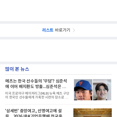
리스트
바로가기
많이 본 뉴스
메츠는 한국 선수들의 '무덤'? 심준석
에 이어 배지환도 방출...심준석은 이
미 귀국, 배지환은 미국 잔류할 듯
미국 프로야구 메이저리그(MLB) 뉴욕 메츠 구단
이 한국인 선수들에게 가혹한 시련의 장소로 전
락하고 있다. 한때 한국 야구의 미래를 이끌어갈
대형 유망주로 기대를 모았던 투수 심준석에 이
어, 빅리그 경력을 지닌 내외야수 배지환까지 연
'삼세번' 중앙여고, 선명여고에 설
달아 뉴욕 메츠 산하 마이너리그에서 방출 통보
욕…2026 IBK기업은행배 전국중고