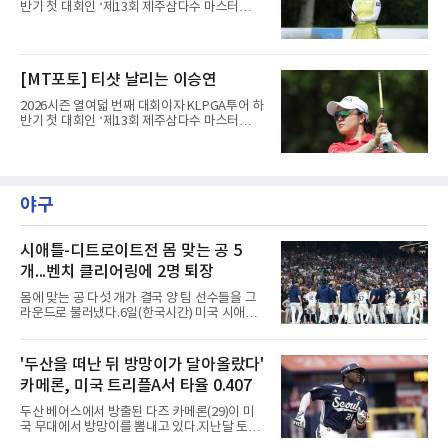
반기 첫 대회인 ‘제13회 제주삼다수 마스터
스’(총상금 10억 원, 우승상금 1억 8천만 원)가
제주도 서귀포시에 위치한 테디밸리 골프앤리조
트(파72/6,767야드)에서 열리고 있다.6일 현재
1라운드 경기가 펼쳐지고 있다.최정원이 16번
[MT포토] 티샷 날리는 이승연
홀에서 경기하고 있다.
2026시즌 열여덟 번째 대회이자 KLPGA투어 하
반기 첫 대회인 ‘제13회 제주삼다수 마스터
스’(총상금 10억 원, 우승상금 1억 8천만 원)가
제주도 서귀포시에 위치한 테디밸리 골프앤리조
트(파72/6,767야드)에서 열리고 있다.6일 현재
1라운드 경기가 펼쳐지고 있다.이승연이 16번
홀에서 경기하고 있다.
야구
시애틀-디트로이트전 몸 맞는 공 5
개...벤치 클리어링에 2명 퇴장
몸에 맞는 공 다섯 개가 결국 양 팀 선수들을 그
라운드로 불러냈다.6일(한국시간) 미국 시애틀
T모바일 파크에서 열린 시애틀 매리너스와 디트
로이트 타이거스의 경기에서 벤치 클리어링이
벌어졌다. 난투극으로 번지지는 않았으나 좌완
'두산을 떠난 뒤 방망이가 달아올랐다'
게이브 스파이어와 댄 윌슨 시애틀 감독이 퇴장
카메론, 미국 트리플A서 타율 0.407
당했다.발단은 선발이었다. 시애틀 브라이언 우
가 디트로이트 타자를 세 차례 맞혔다. 다만 팔꿈
두산 베어스에서 방출된 다즈 카메론(29)이 미
치 보호대에 맞거나 변화구에 발이 스치는 수준
국 무대에서 방망이를 뽐내고 있다.지난달 토론
이어서 치명적이지는 않았다.분위기는 그다음에
토 블루제이스와 마이너리그 계약을 맺은 카메