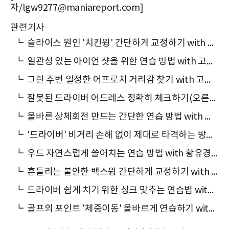
자/lgw9277@maniareport.com]
관련기사
┗
슬라이스 원인 '치킨윙' 간단하게 교정하기 with 고소희 프로
┗
일관성 있는 아이언 샷을 위한 연습 방법 with 고소희 프로
┗
그린 주변 일정한 어프로치 거리감 찾기 with 고소희 프로
┗
잘못된 드라이버 어드레스 정확히 체크하기(오른쪽 집중!) with 황유경 프로
┗
올바른 상체회전 만드는 간단한 연습 방법 with 조영수 프로
┗
'드라이버' 비거리 손해 없이 제대로 타격하는 방법 with 이원섭 프로
┗
우드 자연스럽게 쓸어치는 연습 방법 with 황유경 프로
┗
흔들리는 불안한 백스윙 간단하게 교정하기 with 조영수 프로
┗
드라이버 쉽게 치기 위한 싱크 맞추는 연습법 with 이원섭 프로
┗
골프의 포인트 '체중이동' 올바르게 연습하기 with 황유경 프로