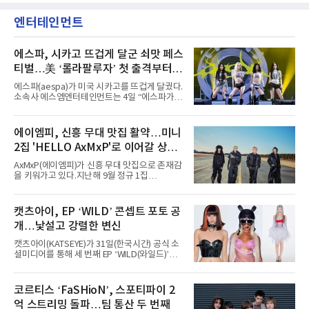
엔터테인먼트
에스파, 시카고 뜨겁게 달군 쇠맛 페스
티벌…美 ‘롤라팔루자’ 첫 출격부터
증명한 존재감
에스파(aespa)가 미국 시카고를 뜨겁게 달궜다.
소속사 에스엠엔터테인먼트는 4일 “에스파가
지난 2일(현지 시간) 미국 시카고 그랜트 파크에
서 열린 ‘롤라팔루자 시카고’(Lollapalooza
Chicago)의 알리안츠 스테이지에 올랐다”며
에이엠피, 신흥 무대 맛집 활약…미니
“총 14곡으로 구성된 세트리스트를 선사, 데뷔 7
2집 'HELLO AxMxP'로 이어갈 상승
년 차다운 노련한 무대 매너와 파워풀한 에너지
로 현장의 분위기를 압도했다”고 밝혔다.1991
세
AxMxP(에이엠피)가 신흥 무대 맛집으로 존재감
년 시작된 ‘롤라팔루자’는 8개 스테이지, 170여
을 키워가고 있다.지난해 9월 정규 1집
팀의 아티스트와 40만 명 이상의 관객이 운집하
'AxMxP'를 발매하며 가요계에 정식 출격한
는 북미 최대 규모의 페스티벌이다.올해 ‘롤라팔
AxMxP는 데뷔 전부터 버스킹과 각종 페스티벌,
루자 시카고’에는 에스파 외에도 제니, 아이들,
공연 무대에 오르며 실전 경험을 쌓아왔다.이들
캣츠아이, EP ‘WILD’ 콘셉트 포토 공
코르티스 등 K팝 스타들이 출연진 명단에 이름
은 소속사 패밀리 콘서트를 비롯해 '뷰티풀 민트
을 올렸다.이날 에스파는
개…낯설고 강렬한 변신
라이프 2025', '2025 부산국제록페스티벌' 등 대
형 무대에 잇달아 출연해 당찬 에너지와 풋풋한
캣츠아이(KATSEYE)가 31일(한국시간) 공식 소
매력으로 음악팬들의 눈도장을 찍었다.이후
셜미디어를 통해 세 번째 EP ‘WILD(와일드)’의
AxMxP는 '카운트다운 판타지 2025-2026',
콘셉트 포토와 트랙리스트를 공개했다.‘Wild
'PEAKBOX 2025 vol.2 : 사랑·청춘·행복', '2025
heart(와일드 하트)’라는 제목이 붙은 콘셉트 포
Someday Christmas - 부산' 등 무대를 통해 안
토에는 멤버들의 본능적이고 야성적인 면모가
코르티스 ‘FaSHioN’, 스포티파이 2
정적인 실력을 입증했고, 올해 '2026 어썸뮤직
강렬하게 담겼다. 짙은 아이섀도와 푸른빛·금빛·
페스티벌', '뷰티풀 민트 라이프 2026', '2026
억 스트리밍 돌파…팀 통산 두 번째
붉은빛의 컬러 렌즈가 비현실적인 분위기를 자