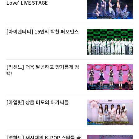
방식으로 운영된다. 신선도가 중요한 상품인 만
Love' LIVE STAGE
큼 이르면 다음 날 오전 배송이 가능하도록 물류
망을 활용하고 있다.쿠팡의 전복 매입량도 늘고
있다. 쿠팡에 따르면 전복 매입량은 2020년 30
톤 미만에서 2022년 140톤
[아이덴티티] 15인의 꽉찬 퍼포먼스
[리센느] 더욱 달콤하고 향기롭게 컴
백!
[아일릿] 상큼 미모의 아가씨들
[앳하트] 새시대의 K-POP 스타를 꿈