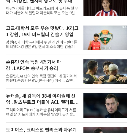
격...이강인, 맨시티 상대로 첫 무대
로 앞선 8회말 1사 만루에서 김한별은 LG 트윈
스 오지환의 강한 타구에 몸을 날려 막아낸 뒤 유
이강인(아틀레티코 마드리드)의 새 유니폼 첫 무
격수 김주원에게 연결했다. 김주원이 1루수 블
대가 서울에서 열린다.아틀레티코는 오는 9일
레인에게 던지며 4-6-3 병살타가 완
오후 8시 서울월드컵경기장에서 맨체스터 시티
와 2026 쿠팡플레이 시리즈 친선 경기를 치른다.
구단 소집 명단에 이강인이 포함되면서 변수가
고교·대학서 모두 우승 맛봤다...K리그
없는 한 그의 첫 출격은 서울이 된다.등번호부터
1 강원, 19세 미드필더 김슬기 영입
무게가 실렸다. 이강인은 첫 경기부터 7번을 단
다. 2010년대 팀의 전성기를 이끈 앙투안 그리즈
강원FC가 대학 무대에서 뛰던 신인 미드필더를
만이 달았던 번호다.합류 과정은 순탄치 않았다.
데려왔다.강원은 6일 연세대 소속이던 김슬기
스페인으로 건너가려던 그는 병역 특례 행정 절
(19)를 영입했다고 밝혔다. 186㎝, 79㎏의 신체
차 문제로 출국이 미뤄졌고, 국내에서 홀로 훈련
조건을 갖췄다.이력은 우승으로 채워져 있다. 수
해 왔다. 6일 입국하는 동료들과 처음 대면한 뒤
원고 시절 주축으로 활약하며 지난해 전국고등
손흥민 연속 득점 4경기서 마
짧게 호흡을 맞춰 경기에 나선다.역할도 관심사
리그와 추계전국고등대회 우승에 기여했고, 올
다. 유려한 탈압박과
감...LAFC는 승부차기 승리
해 연세대 진학 후에는 춘계한산대첩기대학대회
정상에 올랐다. 2024년에는 17세 이하(U-17) 대
손흥민(LAFC)의 연속 득점 행진이 네 경기에서
표팀 훈련에도 소집됐다.김슬기는 입단하게 돼
멈췄다.손흥민은 6일(한국시간) 미국 로스앤젤
기쁘고 영광이라며 프로 무대에서도 성장해 팀
레스 BMO 스타디움에서 열린 2026시즌 리그스
에 꼭 필요한 선수가 되겠다고 각오를 밝혔다.
컵 리그 페이즈 1차전 치바스 과달라하라(멕시
코)전에 선발 출전했으나 공격포인트 없이 후반
뉴캐슬, 새 감독에 38세 야이슬레 선
41분 타일러 보이드와 교체됐다. 이날 골을 넣었
임...잘츠부르크 더블에 ACL 엘리트 2
다면 공식전 5경기 연속 득점이었다. 다만 메이
저리그사커(MLS)에서 이어온 4경기 연속골 기
연패 경력
프리미어리그(EPL) 뉴캐슬 유나이티드가 서른
록은 유지된다.경기는 팽팽했다. 전반 38분 다비
여덟 살 지도자에게 지휘봉을 맡겼다.뉴캐슬은
드 마르티네스의 땅볼 크로스를 드니 부앙가가
6일(현지시간) 마티아스 야이슬레(독일) 감독 선
오른발로 마무리해 LAFC가 앞섰으나, 4분 뒤 로
임을 발표했다. 그는 스페인 라망가에서 진행 중
베르토 알바라도가 골 지역 정면에서 왼발 슈팅
인 프리시즌 캠프에 곧바로 합류했다. 구단은 유
도미야스, 크리스털 팰리스와 자유계
으로 골대 오른쪽 하단을 찔러 균형을 맞췄다.승
럽 축구계에서 가장 촉망받는 젊은 감독을 데려