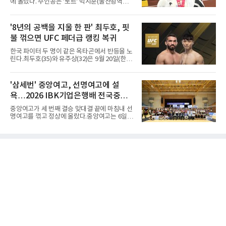
에 올랐다. 주인공은 '토르' 박시훈(울산광역시)
이다.박시훈은 6일(한국시간) 미국 오리건주 유
진 헤이워드 필드에서 열린 세계육상연맹(WA)
20세 이하 세계선수권 남자 포환던지기 결선에
'8년의 공백을 지울 한 판' 최두호, 핏
서 20.31ｍ를 던져 2위에 올랐다. 우승자 알레산
불 꺾으면 UFC 페더급 랭킹 복귀
드로 보르헤스(브라질)와는 4㎝ 차이였다.기록
의 의미는 크다. 1986년 시작된 이 대회에서 한
한국 파이터 두 명이 같은 옥타곤에서 반등을 노
국이 따낸 메달은 은 1개와 동 5개뿐이다. 1992
린다.최두호(35)와 유주상(32)은 9월 20일(한국
년 이진일(800ｍ)의 은메달 이후 박재홍, 박재
시간) 미국 로스앤젤레스 크립토닷컴 아레나에
명, 정상진, 김현섭, 우상혁이 동메달을 보탰다.
서 열리는 'UFC 331: 반 vs 판토자 2'에 출전해
박시훈은 2014년 우상혁 이후 12년 만이자 역대
각각 파트리시우 핏불(39·브라질), 마이클 애즈
'삼세번' 중앙여고, 선명여고에 설
7번째 메달리스트가 됐다.승부는 막판에 갈렸
웰 주니어(25·미국)와 맞선다.최두호의 목표는 8
다. 3차 시기에서 20.31ｍ로 선
욕…2026 IBK기업은행배 전국중고
년 만의 페더급 랭킹 재진입이다. 데뷔 후 3연속
KO승으로 11위까지 올랐던 그는 2018년 7월 순
배구대회 우승
중앙여고가 세 번째 결승 맞대결 끝에 마침내 선
위에서 빠졌고, 병역을 마치고 2023년 복귀한
명여고를 꺾고 정상에 올랐다.중앙여고는 6일
뒤 1무에 이어 다시 3연속 KO승을 기록했다.상
충북 제천실내체육관에서 열린 2026 IBK기업은
대는 만만치 않다. 핏불은 현 페더급 15위이자
행배 전국중고배구대회 18세 이하 여자부 결승
벨라토르 두 체급 챔피언 출신으로 통산 37승 9
에서 선명여고를 세트스코어 3-1(13-25, 25-14,
패 중 KO 13회, 서브미션 12회, 판정 13회를 고
25-17, 25-10)로 물리치고 우승을 차지했다.첫
루 갖췄다. 통산 17승 중 1
세트를 13-25로 내주며 불안하게 출발한 중앙여
고는 이후 조직력을 되찾아 2세트부터 경기 주
도권을 완전히 장악했다. 강한 서브와 탄탄한 수
비를 앞세워 내리 세 세트를 따내며 짜릿한 역전
승을 완성했다.이번 우승은 더욱 의미가 컸다. 중
앙여고는 올해 3월 춘계연맹전과 5월 종별선수
권대회 결승에서 모두 선명여고에 패해 준우승
에 머물렀다. 그러나 세 번째