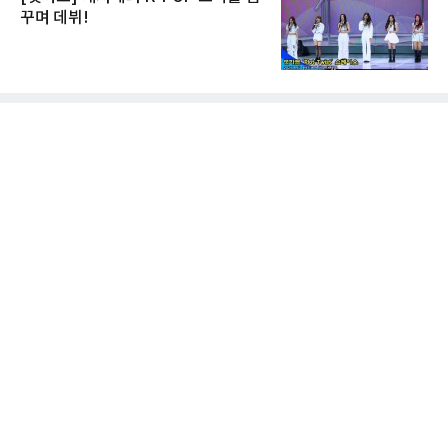
꾸며 데뷔!