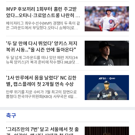
달라졌다. 우에 이어 등판한 스파이어가 우타자
론은 루키리그 2경기를 거쳐 트리플A 버펄로 바
글라이버 토레스의 몸쪽 빠른 볼로 왼쪽 넓적다
이슨스로 승격한 뒤 연일 뜨거운 타격감을 보이
MVP 후보끼리 1회부터 홈런 주고받
리를 맞혔다. 토레스와 시애틀 포수 칼 롤리가 말
고 있다.수치가 압도적이다. 트리플A 15경기에
을 주고받자 AJ 힌치 디
았다...오타니·크로암스트롱 나란히 홈
서 타율 0.407(54타수 22안타), 2홈런, 10타점,
8도루를 기록 중이며 OPS는 1.151에 이른다.
런 맞불
메이저리그 최우수선수(MVP) 경쟁의 두 축이 같
15경기 중 14경기에서 안타를 만들었고 최근 7
은 그라운드에서 부딪쳤다.오타니 쇼헤이(로스
경기 연속 안타도 이어갔다.6일(한국시간) 노퍽
앤젤레스 다저스)와 피트 크로암스트롱(시카고
타이즈전에서도 4타수 3안타 2득점을 올렸다.
컵스)은 6일(한국시간) 미국 시카고 리글리필드
2-6으로 뒤진 9회말 1사에서 좌전 안타로 발판
에서 나란히 홈런 두 방씩을 주고받았다.첫 회부
'두 달 만에 다시 뛰었다' 양키스 저지
을 놓았고, 버펄로는 이 회에만 5점을 뽑아 7-6
터 불이 붙었다. 1회초 선두타자 오타니가 컵스
역전승을 거뒀다.한국에서의 성적도
복귀 시동..."올 시즌 안에 돌아온다"
선발 이마나가 쇼타를 상대로 우월 솔로 홈런을
뽑자, 1회말 크로암스트롱이 다저스 선발 에릭
두 달 넘게 그라운드를 떠나 있던 에런 저지(34·
라워를 상대로 중월 솔로 홈런으로 응수했다. 최
뉴욕 양키스)가 복귀 준비에 착수했다.MLB닷컴
근 50년간 리글리필드에서 1회 양 팀 선두타자
은 6일(한국시간) 저지가 전날 추가 검사를 받은
홈런이 함께 나온 것은 두 번째이며, 통계업체
뒤 야외 달리기와 상체 저항 운동으로 훈련 강도
엘리어스 스포츠뷰로에 따르면 그해 MVP 투표
를 높여도 된다는 허가를 받았다고 전했다.저지
'1사 만루에서 몸을 날렸다' NC 김한
10위 이내 선수끼리 이런 공방을 벌인 사례는 처
는 이날 뉴욕 양키스타디움에서 열린 세인트루
음이다.흐름은 크로암스트롱
별, 캡스플레이 첫 2개월 연속 수상
이스 카디널스전을 앞두고 야구 장비를 착용한
채 스트레칭과 조깅, 저항 밴드 훈련을 소화했
만루 위기를 지운 수비가 7월 최고의 장면으로
다. 아메리칸리그 최우수선수(MVP) 3회 수상자
뽑혔다.한국야구위원회(KBO) 사무국은 6일
인 그가 부상 이후 야외 달리기에 나선 것은 처음
2026 신한 SOL KBO리그 7월 월간 캡스플레이
이다.본인의 의지는 확고하다. 저지는 올 시즌 안
수상자로 NC 다이노스 내야수 김한별을 선정했
에 돌아오겠다며, 애초부터 최대한 빨리 복귀하
다고 밝혔다. 6월에 이어 두 달 연속 수상으로,
는 것이 계획이었고 올해를 접겠다고 생각한 적
축구
이 상 제정 이래 첫 사례다.ADT캡스가 KBO와
은 없다고 말했다.이탈은
함께 시상하는 이 상은 공식 기록위원이 승리 확
률 기여도와 수비 지수를 종합 평가해 해당 기간
최고점을 받은 수비 장면에 준다.수상 장면은 지
'그리즈만의 7번' 달고 서울에서 첫 출
난달 23일 서울 잠실구장에서 나왔다. NC가 7-5