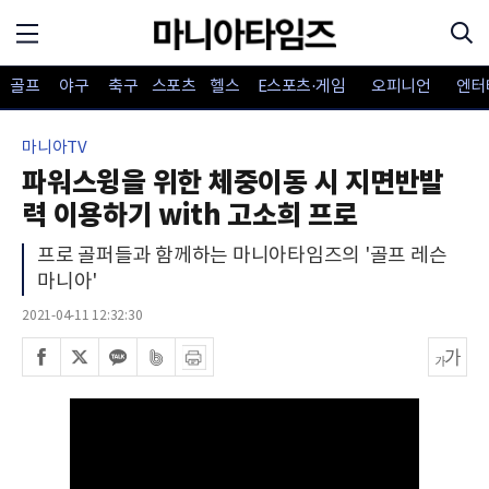
골프
야구
축구
스포츠
헬스
E스포츠·게임
오피니언
엔터
마니아TV
파워스윙을 위한 체중이동 시 지면반발
력 이용하기 with 고소희 프로
프로 골퍼들과 함께하는 마니아타임즈의 '골프 레슨
마니아'
2021-04-11 12:32:30