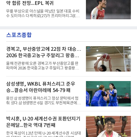
부는 승부차기로 갈렸다. LAFC는
약 합류 전망...EPL 복귀
왔다고 밝혔다.이력은 이른 나이에 쌓였다. 서른
셋이던 2021년 오스트리아 레드불 잘츠부르크
무릎 부상으로 아스널을 떠났던 일본 대표 수비
사령탑에 올라 첫 시즌 리그와 컵대회를 동시에
수 도미야스 다케히로(27)가 프리미어리그(EPL)
제패했고, 구단 역사상 처음으로 팀을 유럽축구
로 돌아온다.영국 BBC는 6일(한국시간) 도미야
연맹(UEFA) 챔피언스리그 토너먼트에 올린 뒤
스가 입단 테스트를 마치고 크리스털 팰리스에
리그 2연패도 달성했다.아시아에서도 성과를 냈
자유계약(FA)으로 합류할 전망이라고 보도했다.
다. 2023년 사우디아라비아 알아흘리로 옮겨
스포츠종합
큰 틀의 계약 조건은 이미 합의됐고 구단은 개막
2024-2025시즌과 2025-2026시즌
을 앞두고 영입 절차를 서두르고 있다.그의 최근
여정은 순탄치 않았다. 고질적인 무릎 부상 끝에
지난 시즌 아스널과 상호 합의로 계약을 해지했
경복고, 부산중앙고에 22점 차 대승…
고, 네덜란드 아약스에서 시즌 막판 8경기를 소
2026 한국중고농구 주말리그 왕중왕
화했다. 이후 일본 대표로 월드컵에 나서 선발 2
전 첫 승 신고
경기를 포함해 3경기를 뛰며 감각을 끌어올렸
올해 전관왕에 오른 경복고가 부산중앙고를 완
다.구단의 판단은 신중했다. 크리스털 팰리스는
파하며 2026 한국중고농구 주말리그 왕중왕전
기량을 확신하면서도 부상
첫 경기를 승리로 장식했다.경복고는 6일 전남
해남 우슬체육관에서 열린 대회 남고부 예선리
그 H조 1차전에서 부산중앙고를 98-76으로 제
삼성생명, WKBL 퓨처스리그 준우
압했다. 박지오가 26점, 김호원이 22점, 정우진
승...결승서 아란마레에 54-79 패
이 19점을 올리는 등 삼각편대의 고른 활약이 승
리를 이끌었다.경복고는 경기 초반부터 박지오
용인 삼성생명이 퓨처스리그 정상 문턱에서 멈
와 김호원의 내·외곽포가 고르게 터지며 주도권
춰 섰다.삼성생명은 6일 경기도 부천체육관에서
을 잡았다. 전반을 40-34로 앞선 경복고는 후반
열린 2026 티켓링크 WKBL 퓨처스리그 결승에
들어 높은 야투 성공률을 앞세워 점수 차를 더욱
서 일본여자프로농구 2부 리그 아란마레에 54-
벌렸고, 결국 22점 차 완승으로 경기를 마무리했
79로 졌다. 이다연이 14점을 넣었으나 20점 9리
박시훈, U-20 세계선수권 포환던지기
다.B조에서는 용산고가 안양고를 98-71로 꺾고
바운드를 기록한 바이 쿰바 디야산을 앞세운 상
대회 2연승을 달렸다.한편 남중
은메달...한국 역대 7번째
대를 넘지 못했다.이번 대회에 처음 출전한 아란
마레는 조별리그부터 결승까지 6전 전승을 거뒀
한국 육상이 12년 만에 U-20 세계선수권 시상대
고, 디야산이 최우수선수(MVP)로 뽑혔다.