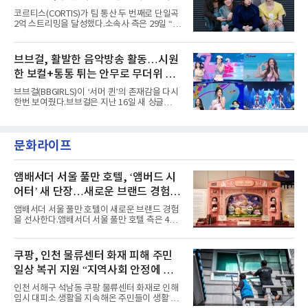
아내고, 여러 원색이 불규칙하게 뒤섞인 멀티컬
코르티스(CORTIS)가 팀 통산 두 번째로 단일곡
러 헤어와 과감한 블루·블랙 립 메이크업이 낯설
2억 스트리밍을 달성했다.소속사 측은 29일 “코
고도 매혹적인 비주얼을 완성했다.스타일링 역
르티스의 데뷔 앨범 수록곡 ‘FaSHioN’이 글로
시 파격적이다. 스터드와 망사, 코르셋, 풍성한
벌 오디오·음원 스트리밍 플랫폼 스포티파이에
레이스 등 언뜻 어울리지 않을 듯한 소재와 실루
서 27일 자로 누적 재생 수 2억 회를 돌파했
브브걸, 활발한 음악방송 활동…시원
엣을 거침없이 결합했다. 멤버들은 각기 다른 개
다”고 밝혔다.곡이 발표된 지 약 10개월 만이다.
성을 살린 스타일링을 선
한 보컬+통통 튀는 안무로 무더위 사
팀의 첫 번째 2억 스트리밍 곡은 동일 음반에 수
록된 ‘GO!’다. 이 노래는 공개 약 9개월 만인 지
냥
브브걸(BBGIRLS)이 ‘서머 퀸’의 존재감을 다시
난달 26일 자에 2억 고지를 밟았다. 이는 최근 5
한번 보여줬다.브브걸은 지난 16일 새 싱글
년 내 데뷔한 보이그룹의 곡 중 최단기 2억 달성
'BODY WAVE'(바디 웨이브)를 발매하고 각종 음
이며 ‘FaSHioN’이 그 다음이다.코르티스는 평
악방송에 출연했다.브브걸은 컴백 이후 Mnet
소 관심이 많은 ‘패션’을 소재로 곡을 공동 창작
'엠카운트다운'을 시작으로 KBS2 '뮤직뱅크',
했다. “내 티, 5 bucks 바지는, 만원” 등 멤버들
문화라이프
MBC '쇼! 음악중심', SBS '인기가요' 등 주요 음
의 라이프 스타일
악방송 무대에 올라 화려한 퍼포먼스를 펼쳤다.
시원한 에너지와 안정적인 라이브, 통통 튀는 매
력을 앞세워 매 무대 색다른 볼거리를 선사했다.
앰배서더 서울 풀만 호텔, ‘앰버드 시
특히 화사한 파스텔 톤의 비치웨어부터 청량한
어터’ 새 단장…새로운 브랜드 경험 선
마린룩, 햇살 아래 반짝이는 물결을 연상시키는
사
스커트, 강렬한 붉은 계열의 스타일링까지 각기
앰배서더 서울 풀만 호텔이 새로운 브랜드 경험
다른 매력을 선보였다. 브브걸은 다채로운 여름
을 선사한다.앰배서더 서울 풀만 호텔 측은 4일
패션을 완벽하게 소화하며 보
“호텔 공식 마스코트 앰버드(Ambird)의 새로운
이야기를 담은 인형 극장 콘셉트의 공간 ‘앰버드
시어터(Ambird Theater)’를 새롭게 선보인
쿠팡, 인천 물류센터 화재 피해 주민
다”고 밝혔다.앰배서더 서울 풀만 호텔은 로비
일상 복귀 지원 “지역사회 안정에 총
한편에 마련된 앰버드 존을 통해 앰버드의 세계
관을 소개해왔다. 앰버드 존은 앰버드가 우주여
력”
인천 서해구 석남동 쿠팡 물류센터 화재로 인해
행 중 수집한 다양한 굿즈를 전시한 '앰버드 플래
임시 대피소 생활을 지속해온 주민들이 생활 터
닛(Ambird Planet)과 계절별 플라워 연출로 사