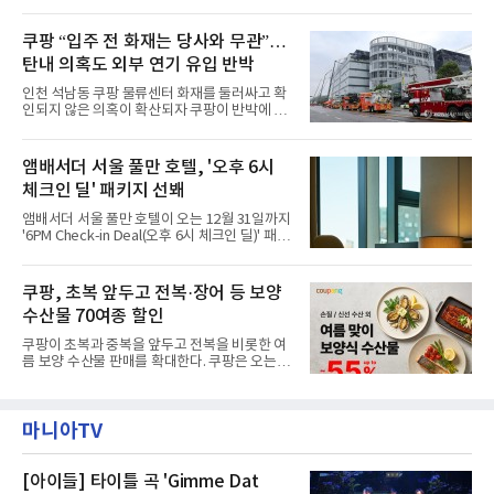
전으로 돌아갈 수 있는 계기가 마련됐다. 쿠팡풀
랑받아온 ‘앰버드 가든(Ambird Garden)’으로
필먼트서비스(CFS)가 지난 28일부터 화재 피해
구성되어 있다.새 단장한 앰버드 시어터는 오페
주민을 대상으로 전문 출장 청소서비스 지원에
쿠팡 “입주 전 화재는 당사와 무관”…
라 극장을 모티브로 한 데코레이션으로 구성됐
나섬으로써 본격적인 지역사회 복구 작업이 시
다. 무대 공간 및 티켓 박스
탄내 의혹도 외부 연기 유입 반박
작된 것이다.대피소 주민 중심 청소 접수, 첫날
부터 2가구 지원 완료CFS는 신현초등학교, 신
인천 석남동 쿠팡 물류센터 화재를 둘러싸고 확
현북초등학교, 신현여자중학교 등 인천 서해구
인되지 않은 의혹이 확산되자 쿠팡이 반박에 나
관내 임시 대피소 3곳에서 체류해온 화재 피해
섰다. 화재 전 센터 내부에서 탄내가 났다는 주장
주민들을 대상으로 출장 청소업체 요청 접수를
에 대해서는 외부 화재 연기 유입이라고 설명했
시작했다. 현장에서 극심한 피해를 입은 지역 주
고, 2023년 같은 물류센터에서 발생한 화재에
앰배서더 서울 풀만 호텔, '오후 6시
민들의 호응 속에 CFS는 즉시 행동에 나섰다. 지
대해서도 쿠팡 입주 전 공사 과정에서 벌어진 일
난 28일 오후 전문 청소업체와
체크인 딜' 패키지 선봬
이라며 선을 그었다.쿠팡은 21일 인천 물류센터
내부에서 불이 타는 냄새가 났다는 의혹과 관련
앰배서더 서울 풀만 호텔이 오는 12월 31일까지
해 “사실무근”이라는 입장을 밝혔다.회사 측은
'6PM Check-in Deal(오후 6시 체크인 딜)' 패키
“인근에서 지난 15일 다른 회사에서 발생한 대
지를 선보인다.이번 패키지는 오후 6시 체크인
형 화재 연기가 인입돼 즉시 방재팀이 조사한 결
으로 여유로운 저녁 시간부터 호텔 스테이를 시
과 일산화탄소가 미검출됐고, 내부 문제가 아닌
작할 수 있도록 준비됐다.앰배서더 서울 풀만 호
쿠팡, 초복 앞두고 전복·장어 등 보양
것으로 확인됐다”고 설명했다.이어 “정확한 화
텔 측은 “퇴근 후 또는 주말 도심 속에서 짧지만
재 원인은 추후 조사될
수산물 70여종 할인
온전한 휴식을 원하는 고객들에게 특별한 경험
을 제공한다”고 밝혔다.패키지는 디럭스와 이그
쿠팡이 초복과 중복을 앞두고 전복을 비롯한 여
제큐티브 두 가지 타입으로 구성된다. 디럭스 패
름 보양 수산물 판매를 확대한다. 쿠팡은 오는
키지는 객실 1박(룸 온리)으로 심플한 호캉스를
20일까지 전복, 문어, 낙지, 장어 등 70여종의 수
즐길 수 있으며, 이그제큐티브 패키지는 객실 1
산물을 할인 판매한다고 8일 밝혔다.이번 행사
박과 함께 클럽 앰배서더 라운지 2인 이용, 웰니
에는 국내산 활전복과 문어, 낙지, 장어, 생물새
스 센터 사우나 2인 이용 혜택이 포함된다.특히
마니아TV
우 등이 포함됐다. 쿠팡은 올해 큰 크기의 전복
클럽 앰배서더 라운지
생산량이 늘어난 점을 반영해 주요 산지 상품을
로켓프레시 새벽배송으로 선보인다고 설명했다.
전복은 산지에서 채취한 뒤 전국으로 직송되는
[아이들] 타이틀 곡 'Gimme Dat