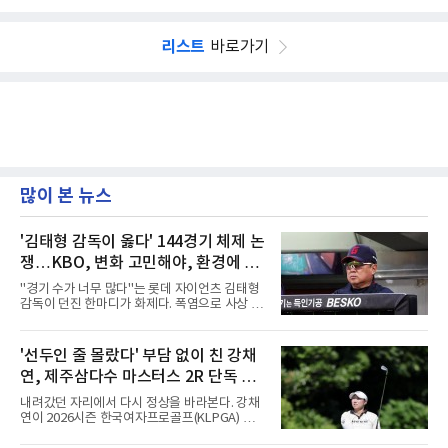
리스트
바로가기
많이 본 뉴스
'김태형 감독이 옳다' 144경기 체제 논
쟁…KBO, 변화 고민해야, 환경에 맞
는 경기 수가 바람직
"경기 수가 너무 많다"는 롯데 자이언츠 김태형
감독이 던진 한마디가 화제다. 폭염으로 사상 초
유의 이틀 연속 전 경기 취소가 결정된 날, 김 감
독은 단순히 더위를 이야기하지 않았다. 우천,
폭염, 부상 등 변수가 늘어나는 현실에서 현재
'선두인 줄 몰랐다' 부담 없이 친 강채
팀당 144경기 체제가 과연 지속 가능한지 질문
연, 제주삼다수 마스터스 2R 단독 선
을 던졌다.물론 144경기가 세계적으로 특별히
많은 숫자는 아니다. 메이저리그는 팀당 162경
두
내려갔던 자리에서 다시 정상을 바라본다. 강채
기, 일본프로야구도 143~144경기를 치른다. 숫
연이 2026시즌 한국여자프로골프(KLPGA) 투어
자만 놓고 보면 KBO가 유난히 혹사 구조라고 말
하반기 첫 대회 제주삼다수 마스터스(총상금 10
하기 어렵다.하지만 중요한 것은 숫자가 아니라