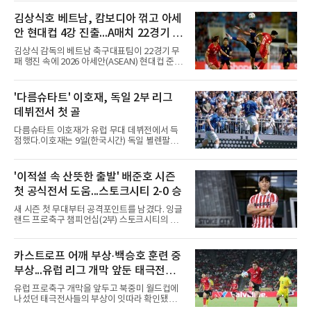
승자는 ACLE 본선에 오르고 패자는 2부 격 대회
인 AFC 챔피언스리그2(ACL2)로 향한다. 강원은
김상식호 베트남, 캄보디아 꺾고 아세
2024시즌 K리그1 준우승 자격으로 나선 지난 시
안 현대컵 4강 진출...A매치 22경기 무
즌 ACLE에서 창단 첫 아시아 무대를 경험하며
16강에 진출했고, 2025시즌 리그 5위로 이번 출
패 질주
김상식 감독의 베트남 축구대표팀이 22경기 무
전권을 얻었다.감바 오사카는 2025-2026시즌
패 행진 속에 2026 아세안(ASEAN) 현대컵 준결
ACL2 결승에서 크리스티아누 호날두의 소속팀
승에 올랐다.베트남은 7일(한국시간) 하노이 미
알나스르를 2-0으로 꺾은 우승팀이다. 지난 7일
딘 국립경기장에서 열린 캄보디아와의 조별리그
J리그 개막전에서 우라와 레즈를 4-3으로 이겨
A조 4차전에서 응우옌 딘 박의 2골과 상대 자책
'다름슈타트' 이호재, 독일 2부 리그
기세도 좋다.최근 리그 2연패로 상승세가 끊긴
골을 묶어 3-1로 이겼다. 3승 1무 승점 10으로
강원은 이번 승리로 반등을 노린다. 김대
데뷔전서 첫 골
싱가포르(승점 8)를 제치고 조 1위를 차지했고,
A매치 연속 무패는 22경기(19승 3무)로 늘렸다.
다름슈타트 이호재가 유럽 무대 데뷔전에서 득
종전 자국 기록은 18경기였다.2년마다 열리는
점했다.이호재는 9일(한국시간) 독일 뵐렌팔토
현대컵은 '동남아의 월드컵'으로 불리며, 스즈키
어 경기장에서 열린 홀슈타인 킬과의 2026-
컵·미쓰비시컵을 거쳐 30주년을 맞아 타이틀 스
2027시즌 2.분데스리가(2부) 개막전에서 0-2로
폰서가 바뀌었다. 2024년 우승팀 베트남은 2연
뒤진 후반 추격골을 넣었다. 후반 15분 핀 라켄
'이적설 속 산뜻한 출발' 배준호 시즌
패와 통산 4번째 우승을 노린다.준결승 상대 말
마허와 교체 투입된 그는 후반 31분 페널티지역
레이시아는 8일 필리핀을 1-0
첫 공식전서 도움...스토크시티 2-0 승
오른쪽에서 카이 클레피시의 패스를 받아 오른
발 슈팅으로 마무리했다.다름슈타트는 후반 41
새 시즌 첫 무대부터 공격포인트를 남겼다. 잉글
분 알렉산다르 부코티치의 동점골로 승점 1을
랜드 프로축구 챔피언십(2부) 스토크시티의 배
챙겼다. 홀슈타인 킬은 전반 8분 기예르모 발지,
준호가 시즌 첫 공식전에서 도움을 올렸다.배준
전반 42분 필 하레스의 골로 앞섰으나 2-2 무승
호는 9일(한국시간) 영국 스토크온트렌트의 베
부에 그쳤다.2000년생 이호재는 191㎝ 신장을
트365 스타디움에서 열린 올덤 애슬레틱(4부)과
카스트로프 어깨 부상·백승호 훈련 중
활용한 제공권과 문전 슈팅이 강점인 정통 스트
의 2026-2027시즌 잉글랜드 풋볼리그컵(EFL
라이커로, K리그1 포항 스틸러스에서
부상...유럽 리그 개막 앞둔 태극전사
컵) 1라운드에서 팀의 2-0 승리에 쐐기를 박는
골을 도왔다.투입 직후 결정적인 장면을 만들었
악재
유럽 프로축구 개막을 앞두고 북중미 월드컵에
다. 1-0으로 앞서던 후반 21분 그라운드를 밟은
나섰던 태극전사들의 부상이 잇따라 확인됐다.
그는 후반 37분 상대 수비 라인 사이를 찌르는
독일 분데스리가 보루시아 묀헨글라트바흐는 8