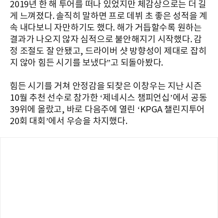
2019
년
한
해
투어를
떠나
있었지만
체감상으로는
더
길
게
느껴졌다
.
솔직히
말하면
프로
데뷔
초
좋은
성적을
계
속
내다보니
자만하기도
했다
.
해가
거듭할수록
원하는
결과가
나오지
않자
심적으로
불안해지기
시작했다
.
감
정
조절도
잘
안됐고, 드라이버 샷 방향성이 제대로 잡히
지 않아 힘든 시기를 보냈다
”
고
되돌아봤다.
힘든 시기를 거쳐 안정감을 되찾은 이창우는 지난
시즌
10
월
추천
선수로
참가한
‘
제네시스
챔피언십
’
에서
공동
39
위에
올랐고,
바로
다음주에
열린
‘KPGA
챌린지투어
20
회
대회
’
에서
우승을
차지했다
.