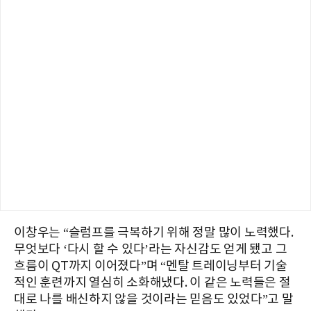
이창우는 “슬럼프를
극복하기
위해
정말
많이
노력했다.
무엇보다
‘
다시
할
수
있다
’
라는
자신감도
얻게
됐고
그
흐름이
QT까지 이어졌다
”
며
“
멘탈
트레이닝부터
기술
적인
훈련까지
열심히
소화해냈다
.
이
같은
노력들은
절
대로
나를
배신하지
않을
것이라는
믿음도
있었다
”
고 말