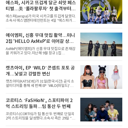
에스파, 시카고 뜨겁게 달군 쇠맛 페스
티벌…美 ‘롤라팔루자’ 첫 출격부터
증명한 존재감
에스파(aespa)가 미국 시카고를 뜨겁게 달궜다.
소속사 에스엠엔터테인먼트는 4일 “에스파가
지난 2일(현지 시간) 미국 시카고 그랜트 파크에
서 열린 ‘롤라팔루자 시카고’(Lollapalooza
Chicago)의 알리안츠 스테이지에 올랐다”며
에이엠피, 신흥 무대 맛집 활약…미니
“총 14곡으로 구성된 세트리스트를 선사, 데뷔 7
2집 'HELLO AxMxP'로 이어갈 상승
년 차다운 노련한 무대 매너와 파워풀한 에너지
로 현장의 분위기를 압도했다”고 밝혔다.1991
세
AxMxP(에이엠피)가 신흥 무대 맛집으로 존재감
년 시작된 ‘롤라팔루자’는 8개 스테이지, 170여
을 키워가고 있다.지난해 9월 정규 1집
팀의 아티스트와 40만 명 이상의 관객이 운집하
'AxMxP'를 발매하며 가요계에 정식 출격한
는 북미 최대 규모의 페스티벌이다.올해 ‘롤라팔
AxMxP는 데뷔 전부터 버스킹과 각종 페스티벌,
루자 시카고’에는 에스파 외에도 제니, 아이들,
공연 무대에 오르며 실전 경험을 쌓아왔다.이들
캣츠아이, EP ‘WILD’ 콘셉트 포토 공
코르티스 등 K팝 스타들이 출연진 명단에 이름
은 소속사 패밀리 콘서트를 비롯해 '뷰티풀 민트
을 올렸다.이날 에스파는
개…낯설고 강렬한 변신
라이프 2025', '2025 부산국제록페스티벌' 등 대
형 무대에 잇달아 출연해 당찬 에너지와 풋풋한
캣츠아이(KATSEYE)가 31일(한국시간) 공식 소
매력으로 음악팬들의 눈도장을 찍었다.이후
셜미디어를 통해 세 번째 EP ‘WILD(와일드)’의
AxMxP는 '카운트다운 판타지 2025-2026',
콘셉트 포토와 트랙리스트를 공개했다.‘Wild
'PEAKBOX 2025 vol.2 : 사랑·청춘·행복', '2025
heart(와일드 하트)’라는 제목이 붙은 콘셉트 포
Someday Christmas - 부산' 등 무대를 통해 안
토에는 멤버들의 본능적이고 야성적인 면모가
코르티스 ‘FaSHioN’, 스포티파이 2
정적인 실력을 입증했고, 올해 '2026 어썸뮤직
강렬하게 담겼다. 짙은 아이섀도와 푸른빛·금빛·
페스티벌', '뷰티풀 민트 라이프 2026', '2026
억 스트리밍 돌파…팀 통산 두 번째
붉은빛의 컬러 렌즈가 비현실적인 분위기를 자
아내고, 여러 원색이 불규칙하게 뒤섞인 멀티컬
코르티스(CORTIS)가 팀 통산 두 번째로 단일곡
러 헤어와 과감한 블루·블랙 립 메이크업이 낯설
2억 스트리밍을 달성했다.소속사 측은 29일 “코
고도 매혹적인 비주얼을 완성했다.스타일링 역
르티스의 데뷔 앨범 수록곡 ‘FaSHioN’이 글로
시 파격적이다. 스터드와 망사, 코르셋, 풍성한
벌 오디오·음원 스트리밍 플랫폼 스포티파이에