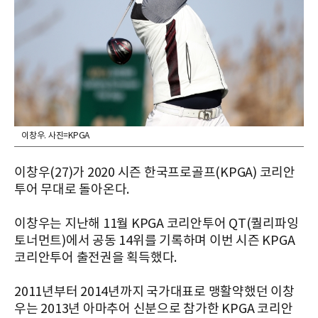
이창우. 사진=KPGA
이창우
(27)
가
2020
시즌
한국프로골프(
KPGA)
코리안
투어
무대로
돌아온다
.
이창우는
지난해
11
월
KPGA
코리안투어
QT(
퀄리파잉
토너먼트
)
에서
공동
14
위를
기록하며
이번
시즌
KPGA
코리안투어
출전권을
획득했다
.
2011
년부터
2014
년까지
국가대표로
맹활약했던
이창
우는
2013
년
아마추어
신분으로
참가한
KPGA
코리안