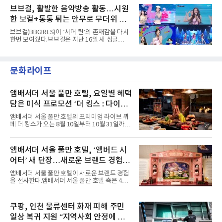
레이스 등 언뜻 어울리지 않을 듯한 소재와 실루
서 27일 자로 누적 재생 수 2억 회를 돌파했
브브걸, 활발한 음악방송 활동…시원
엣을 거침없이 결합했다. 멤버들은 각기 다른 개
다”고 밝혔다.곡이 발표된 지 약 10개월 만이다.
성을 살린 스타일링을 선
한 보컬+통통 튀는 안무로 무더위 사
팀의 첫 번째 2억 스트리밍 곡은 동일 음반에 수
록된 ‘GO!’다. 이 노래는 공개 약 9개월 만인 지
냥
브브걸(BBGIRLS)이 ‘서머 퀸’의 존재감을 다시
난달 26일 자에 2억 고지를 밟았다. 이는 최근 5
한번 보여줬다.브브걸은 지난 16일 새 싱글
년 내 데뷔한 보이그룹의 곡 중 최단기 2억 달성
'BODY WAVE'(바디 웨이브)를 발매하고 각종 음
이며 ‘FaSHioN’이 그 다음이다.코르티스는 평
악방송에 출연했다.브브걸은 컴백 이후 Mnet
소 관심이 많은 ‘패션’을 소재로 곡을 공동 창작
'엠카운트다운'을 시작으로 KBS2 '뮤직뱅크',
했다. “내 티, 5 bucks 바지는, 만원” 등 멤버들
문화라이프
MBC '쇼! 음악중심', SBS '인기가요' 등 주요 음
의 라이프 스타일
악방송 무대에 올라 화려한 퍼포먼스를 펼쳤다.
시원한 에너지와 안정적인 라이브, 통통 튀는 매
력을 앞세워 매 무대 색다른 볼거리를 선사했다.
앰배서더 서울 풀만 호텔, 요일별 혜택
특히 화사한 파스텔 톤의 비치웨어부터 청량한
담은 미식 프로모션 ‘더 킹스 : 다이닝
마린룩, 햇살 아래 반짝이는 물결을 연상시키는
프리빌리지즈’ 선봬
스커트, 강렬한 붉은 계열의 스타일링까지 각기
앰배서더 서울 풀만 호텔의 프리미엄 라이브 뷔
다른 매력을 선보였다. 브브걸은 다채로운 여름
페 더 킹스가 오는 8월 10일부터 10월 31일까지
패션을 완벽하게 소화하며 보
특별 프로모션 ‘더 킹스 : 다이닝 프리빌리지
즈’를 선보인다.앰배서더 서울 풀만 호텔 측은
“요일마다 다른 즐거움과 한층 깊어진 미식의 여
앰배서더 서울 풀만 호텔, ‘앰버드 시
유를 경험할 수 있도록 기획했다”고 밝혔다.먼저
어터’ 새 단장…새로운 브랜드 경험 선
월요일과 화요일에는 한 주의 문을 여는 여유로
운 식사를 테마로 다양한 혜택이 마련된다. 런치
사
앰배서더 서울 풀만 호텔이 새로운 브랜드 경험
이용 시 성인 5인 이상 사전 예약 고객에게 성인
을 선사한다.앰배서더 서울 풀만 호텔 측은 4일
1인 무료 혜택을 제공하며, 디너 이용 시에는 성
“호텔 공식 마스코트 앰버드(Ambird)의 새로운
인 2인 이상 사전 예약 고객에게 소인 1인 무료
이야기를 담은 인형 극장 콘셉트의 공간 ‘앰버드
혜택을 제공한다.수요일 런치에는 사전 예약한
시어터(Ambird Theater)’를 새롭게 선보인
쿠팡, 인천 물류센터 화재 피해 주민
유료 회원 고객을 대상으로 5% 추가 할인 또는
다”고 밝혔다.앰배서더 서울 풀만 호텔은 로비
바우처 1매 추가
일상 복귀 지원 “지역사회 안정에 총
한편에 마련된 앰버드 존을 통해 앰버드의 세계