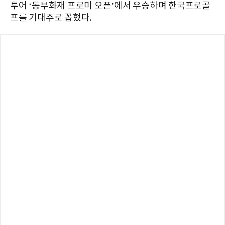
투어
‘
동부화재
프로미
오픈
’
에서
우승하며
한국프로골
프를
기대주로 꼽혔다.