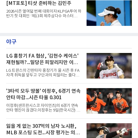
[MT포토] 티샷 준비하는 김민주
리)가 1번 홀에서 경기하고 있다.
2026시즌 열여덟 번째 대회이자 KLPGA투어 하
반기 첫 대회인 ‘제13회 제주삼다수 마스터
스’(총상금 10억 원, 우승상금 1억 8천만 원)가
제주도 서귀포시에 위치한 테디밸리 골프앤리조
트(파72/6,767야드)에서 열리고 있다.9일 현재
최종라운드 경기가 펼쳐지고 있다.김민주(삼천
리)가 1번 홀에서 경기하고 있다.
야구
LG 홍창기 FA 협상, '김현수 케이스'
재현될까?...밀당은 피말리지만 이적
가능성은 낮아
LG 트윈스의 간판타자 홍창기가 올 시즌 후 FA
자격 취득을 앞두고 구단과의 피말리는 줄다리
기를 예고하고 있다. 과거 팀의 핵심 자원이었던
김현수가 FA 시장에서 이적했던 충격적인 선례
가 소환되면서 벌써부터 팬들의 이목이 집중되
'3타석 모두 땅볼' 이정후, 6경기 연속
는 양상이다.다만 이번 협상은 과거 김현수 케이
안타 마감...시즌 타율 0.301
스와는 판이하게 다른 환경 속에서 전개될 것으
로 보인다. 선수 측과 구단 간의 시각 차이가 팽
이정후(샌프란시스코 자이언츠)의 6경기 연속
팽히 맞서며 내부 협상 과정은 극심한 진통을 겪
안타 행진이 끊겼다.이정후는 9일(한국시간) 미
을 가능성이 크지만, 시장 외부에서 불어오는 변
국 샌프란시스코 오라클 파크에서 열린 MLB 디
수는 제한적일 것이라는 분석이 지배적이다.홍
트로이트 타이거스와의 홈경기에 2번 타자 우익
창기는 지난 2025년 불의의 무릎 부상으로 전력
수로 출전해 3타수 무안타에 그쳤다. 시즌 타율
잃을 게 없는 307억의 남자 노시환,
에서 이탈하는 아픔을 겪었고, 이어진 2026시즌
은 0.301로 하락했다. 1회와 4회 유격수 땅볼, 7
초중반에도 실전 감각 회복
MLB 포스팅 도전...시장 평가는 의외
회 2루수 땅볼로 물러났고 9회초 대수비와 교체