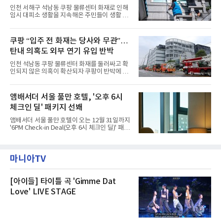
관을 소개해왔다. 앰버드 존은 앰버드가 우주여
력”
인천 서해구 석남동 쿠팡 물류센터 화재로 인해
행 중 수집한 다양한 굿즈를 전시한 '앰버드 플래
임시 대피소 생활을 지속해온 주민들이 생활 터
닛(Ambird Planet)과 계절별 플라워 연출로 사
전으로 돌아갈 수 있는 계기가 마련됐다. 쿠팡풀
랑받아온 ‘앰버드 가든(Ambird Garden)’으로
필먼트서비스(CFS)가 지난 28일부터 화재 피해
구성되어 있다.새 단장한 앰버드 시어터는 오페
주민을 대상으로 전문 출장 청소서비스 지원에
쿠팡 “입주 전 화재는 당사와 무관”…
라 극장을 모티브로 한 데코레이션으로 구성됐
나섬으로써 본격적인 지역사회 복구 작업이 시
다. 무대 공간 및 티켓 박스
탄내 의혹도 외부 연기 유입 반박
작된 것이다.대피소 주민 중심 청소 접수, 첫날
부터 2가구 지원 완료CFS는 신현초등학교, 신
인천 석남동 쿠팡 물류센터 화재를 둘러싸고 확
현북초등학교, 신현여자중학교 등 인천 서해구
인되지 않은 의혹이 확산되자 쿠팡이 반박에 나
관내 임시 대피소 3곳에서 체류해온 화재 피해
섰다. 화재 전 센터 내부에서 탄내가 났다는 주장
주민들을 대상으로 출장 청소업체 요청 접수를
에 대해서는 외부 화재 연기 유입이라고 설명했
시작했다. 현장에서 극심한 피해를 입은 지역 주
고, 2023년 같은 물류센터에서 발생한 화재에
앰배서더 서울 풀만 호텔, '오후 6시
민들의 호응 속에 CFS는 즉시 행동에 나섰다. 지
대해서도 쿠팡 입주 전 공사 과정에서 벌어진 일
난 28일 오후 전문 청소업체와
체크인 딜' 패키지 선봬
이라며 선을 그었다.쿠팡은 21일 인천 물류센터
내부에서 불이 타는 냄새가 났다는 의혹과 관련
앰배서더 서울 풀만 호텔이 오는 12월 31일까지
해 “사실무근”이라는 입장을 밝혔다.회사 측은
'6PM Check-in Deal(오후 6시 체크인 딜)' 패키
“인근에서 지난 15일 다른 회사에서 발생한 대
지를 선보인다.이번 패키지는 오후 6시 체크인
형 화재 연기가 인입돼 즉시 방재팀이 조사한 결
으로 여유로운 저녁 시간부터 호텔 스테이를 시
과 일산화탄소가 미검출됐고, 내부 문제가 아닌
작할 수 있도록 준비됐다.앰배서더 서울 풀만 호
것으로 확인됐다”고 설명했다.이어 “정확한 화
마니아TV
텔 측은 “퇴근 후 또는 주말 도심 속에서 짧지만
재 원인은 추후 조사될
온전한 휴식을 원하는 고객들에게 특별한 경험
을 제공한다”고 밝혔다.패키지는 디럭스와 이그
제큐티브 두 가지 타입으로 구성된다. 디럭스 패
[아이들] 타이틀 곡 'Gimme Dat
키지는 객실 1박(룸 온리)으로 심플한 호캉스를
Love' LIVE STAGE
즐길 수 있으며, 이그제큐티브 패키지는 객실 1
박과 함께 클럽 앰배서더 라운지 2인 이용, 웰니
스 센터 사우나 2인 이용 혜택이 포함된다.특히
클럽 앰배서더 라운지