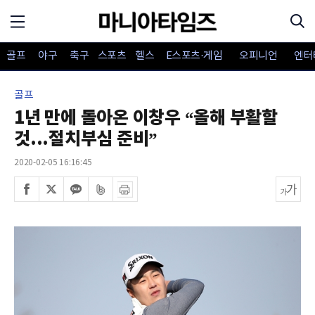
골프
야구
축구
스포츠
헬스
E스포츠·게임
오피니언
엔터
골프
1년 만에 돌아온 이창우 “올해 부활할
것...절치부심 준비”
2020-02-05 16:16:45