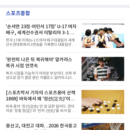
전진 패스를 건넸고, 이를 받은 로베르트 보제니
일(한국시간) 옌스 카스트로프가 6일 아마추어
크가 단독 드리블 끝에 오른발 슈팅으로 골망을
팀 로타흐-에게른과의 친선경기에서 어깨를 다
흔들었다.시점도 좋았다. 프랑스 올랭피크 리옹
스포츠종합
쳐 당분간 출전이 어렵다고 밝혔다. 그는 후반 교
이적설이 도는 배준호는 시즌 첫
체 투입돼 두 골을 넣었으나 후반 22분 부상으로
물러났다.독일인 아버지와 한국인 어머니 사이
에서 태어난 카스트로프는 측면 미드필더와 측
'손서연 23점·어민서 17점' U-17 여자
면 수비가 가능한 자원으로, 월드컵 남아프리카
배구, 세계선수권서 이탈리아 3-1 완
공화국과의 조별리그 3차전에 출전했다. 해외
파...조별리그 3연승
출생 혼혈 선수의 한국 남자 대표팀 월드컵 출전
한국 17세 이하(U-17) 여자 배구대표팀이 세계
은 그가 처음이다. 묀헨글라트바흐는 23일 DFB
선수권대회에서 3연승을 기록했다.대표팀은 9
포칼 1라운드, 29일 라이프치히
일(한국시간) 칠레 로스안데스에서 열린 2026
FIVB U-17 여자 세계선수권대회 조별리그 D조
3차전에서 이탈리아를 3-1(25-14 25-19 13-25
'완전히 나은 뒤 복귀해야' 알카라스
25-20)로 꺾었다. 푸에르토리코, 대만에 이은 3
복귀 시점 안갯속
연승으로 승점 9를 쌓아 조 1위에 올랐다. 24개
팀이 6개 팀씩 4개 조로 나뉘어 조별리그를 치르
복귀 시점을 가늠하기 어려운 부상이다. 손목 부
며 각 조 상위 4개 팀이 16강에 진출한다.지난해
상으로 장기 결장 중인 카를로스 알카라스(스페
U-16 아시아선수권 우승으로 처음 이 대회에 나
인)가 올해 마지막 메이저 US오픈에 나설 수 있
선 대표팀은 3경기 연속 한 세트만 내줬다. 이날
을지 관심이 쏠린다.얀니크 신네르(이탈리아)와
도 1, 2세트를 잡은 뒤 3세트를 내줬으나 4세트
정상을 다투던 알카라스는 지난 4월 바르셀로나
[스포츠박사 기자의 스포츠용어 산책
종반 점수 차를 벌려 승점 3을 챙겼다.블로킹은
오픈 이후 넉 달째 남자프로테니스(ATP) 투어 경
7-16으로 밀렸지만 한국보다
1869] 바둑에서 왜 '정선(定先)'이라
기에 나서지 못하고 있다. 9일 영국 BBC 등에 따
르면 그는 손목 힘줄을 감싸는 활막에 염증이 생
말할까
바둑 용어 ‘정선(定先)’은 참 묘한 말이다. 한자
기는 건초염을 앓고 있다.이 부상이 까다로운 이
어로 ‘정할 정(定)’과 ‘먼저 선(先)’을 써서 말 그
유가 있다. 반복적으로 라켓을 쥐고 휘두르는 동
대로 풀면 ‘먼저 두는 것을 정한다’는 뜻이다. 흑
작 탓에 테니스 선수에게 흔한 부상이지만, 가벼
이 먼저 두되 백에게 덤을 주지 않는 방식이다.
우면 몇 주 안에 낫는 반면 심하면 수술과 함께
요즘 프로기사들의 대국은 대부분 ‘호선(互
용산고, 대전고 대파…2026 한국중고
최장 1년의 회복이 필요하다. 알카라스는 수술
先)’으로 치러지고, 백에게 6집 반 또는 7집 반의