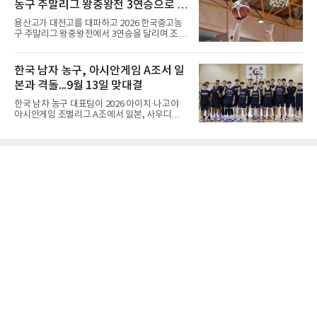
은 받지 않았다. 라켓
농구 주말리그 왕중왕전 3연승으로 조
덤을 주는 것이 일반적이다. (본 코너 1868회 ‘바
둑에서 왜 ‘호선(互先)’이라 말할까‘ 참조) 반면
1위 16강 진출
용산고가 대전고를 대파하고 2026 한국중고농
정선에서는 흑이 먼저 두는 대신 덤이 없다. 한국
구 주말리그 왕중왕전에서 3연승을 달리며 조 1
기원 역시 기력 차이를 표시하는 기준에서 정선
위로 16강에 진출했다.용산고는 8일 전남 해남
을 하나의 기준으로 삼고 있다.과거 일본 바둑의
우슬체육관에서 열린 대회 남고부 B조 예선 3차
치수제에서는 실력 차이에 따라 정선(定先), 선
전에서 대전고를 상대로 주전 선수들의 고른 활
한국 남자 농구, 아시안게임 A조서 일
상선(先相先), 선이선(先二先) 등 여러 단계가
약을 앞세워 108-33으로 대승을 거뒀다.용산고
본과 격돌...9월 13일 맞대결
는 배대범이 22점, 김민기가 19점, 이승민이 13
점을 올리며 공격을 이끌었다. 경기 초반부터 주
한국 남자 농구 대표팀이 2026 아이치·나고야
도권을 잡은 용산고는 일찌감치 승기를 굳히며
아시안게임 조별리그 A조에서 일본, 사우디아라
대전고에 큰 점수 차 승리를 거뒀다.이로써 용산
비아, 인도네시아와 경쟁한다.대회 조직위원회
고는 예선 3경기를 모두 승리하며 B조 1위로 16
가 8일 발표한 일정에 따르면 한국은 9월 10일
강에 진출했다. 용산고는 16강에서 배재고와 맞
사우디, 11일 인도네시아, 13일 일본과 차례로
붙는다.C조에서는 양정고가 충주고를 82-35로
맞붙는다. FIBA 랭킹은 일본 22위, 한국 57위, 사
크게 꺾고 16강 진출을 확정했다
우디 65위, 인도네시아 94위로, 랭킹과 홈 이점
을 모두 갖춘 일본이 최대 변수다.니콜라이스 마
줄스(라트비아) 감독이 이끄는 대표팀은 지난달
6일 FIBA 월드컵 예선 1라운드 6차전에서 일본
을 2점 차로 꺾었다. 오는 15·16일 도쿄에서 일
본과 평가전도 예정돼 실전 점검이 가능하다.
NBA에 도전 중인 이현중을 앞세운 대표팀의 목
표는 우승이다.조별리그는 12