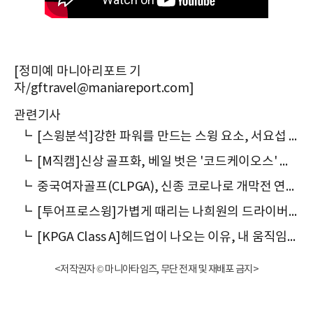
[정미예 마니아리포트 기
자/gftravel@maniareport.com]
관련기사
┗
[스윙분석]강한 파워를 만드는 스윙 요소, 서요섭 드라이버 스윙
┗
[M직캠]신상 골프화, 베일 벗은 '코드케이오스' 공개
┗
중국여자골프(CLPGA), 신종 코로나로 개막전 연기...스케줄 조정
┗
[투어프로스윙]가볍게 때리는 나희원의 드라이버 스윙
┗
[KPGA Class A]헤드업이 나오는 이유, 내 움직임을 보려면?
<저작권자 © 마니아타임즈, 무단 전재 및 재배포 금지>