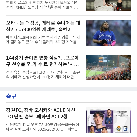
됐다.샌프란시스코는 팀 전체가 2안타에 묶인
일 수 있어
한화 이글스의 간판타자 노시환이 올겨울 메이
데다 7회 6실점이 겹쳐 0-8로 졌다.샌디에이고
저리그(MLB) 포스팅 시스템을 통해 새로운 도전
파드리스 송성문은 휴스턴 애스트로스와의 홈경
에 나선다.노시환은 11년 총액 307억 원이라는
기에 결장했다. 샌디에이고는 3-2로 이겼다.
KBO리그 사상 초유의 비FA 다년 계약을 체결하
면서 동시에 해외 진출 가능성을 열어두는 조항
오타니는 대성공, 게레로 주니어는 대
을 포함했다. 국내에서 이미 최고 수준의 대우와
참사?...7300억원 게레로, 홈런이 충
확실한 입지를 확보한 만큼, 이번 메이저리그 도
전은 생존을 건 승부수가 아니다.오히려 잃을 것
격적인 6개, 야후 스포츠 "올해 트레
메이저리그(MLB)의 거액 투자가 명암을 극명하
이 없는 도전에 가깝다. 노시환은 이미 KBO리그
이드했어야" 질타
게 갈라놓고 있다. 수억 달러의 초대형 계약을 안
에서 연평균 약 28억 원에 달하는 대형 계약과
고 출발한 슈퍼스타들의 성적이 팀의 희로애락
한화의 프랜차이즈 스타라는 지위를 얻었다. 만
을 결정짓는 가운데, LA 다저스의 오타니 쇼헤
약 MLB 구단들의 평가가 기대에 미치지 못하더
이가 완벽한 대성공 신화를 써 내려가는 것과 달
144경기 줄이면 연봉 삭감?…프로야
라도 돌아올 곳이 확실하다.그렇다고 포스팅 도
리 토론토 블루제이스의 블라디미르 게레로 주
전의 의미가 작아지는 것은 아
구 선수를 '경기 수'로 평가하는 '시대
니어는 대참사 수준의 부진에 허덕이고 있다.토
론토는 2025년 4월 게레로 주니어와 계약 기간
착오'
전례 없는 폭염으로 KBO리그가 멈춰 서는 초유
14년, 총액 5억 달러(당시 7300억원)라는 메이
의 사태가 발생하면서 144경기 체제에 대한 근
저리그 역사상 손꼽히는 초대형 연장 계약을 체
본적인 고민이 필요하다는 목소리가 커지고 있
결했다. 토론토는 2021년의 경이로운 폭발력과
다.선수들의 건강과 경기력, 그리고 리그의 지속
2024년의 반등, 그리고 직전 시즌 포스트시즌에
가능성을 고려하면 이제는 단순히 '얼마나 많은
서 보여준 맹활약을 믿고 그에게 팀의 미래를 전
축구
경기를 치르느냐'가 아니라 '어떤 수준의 경기를
적으로 맡겼다.그러나 2026시즌
보여주느냐'를 고민해야 할 시점이다. 그런데 경
기 수를 줄이면 선수들의 연봉도 깎아야 하냐는
얘기가 나온다. 과연 프로야구 선수의 가치를 경
강원FC, 감바 오사카와 ACLE 예선
기 수로만 계산하는 것이 맞을까?선수들의 연봉
PO 단판 승부...패하면 ACL2행
은 단순히 출전 경기 숫자에 대한 대가가 아니다.
선수 개인의 기량, 팀 내 가치, 리그 흥행 기여도,
강원FC가 11일 오후 7시 30분 강릉종합운동장
그리고 대체 불가능한 경쟁력에 대한 평가다.
에서 감바 오사카와 2026-2027 AFC 챔피언스
144경기를 치른다고
리그 엘리트(ACLE) 예선 플레이오프를 치른다.