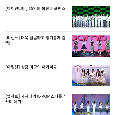
[아이덴티티] 15인의 꽉찬 퍼포먼스
[리센느] 더욱 달콤하고 향기롭게 컴
백!
[아일릿] 상큼 미모의 아가씨들
[앳하트] 새시대의 K-POP 스타를 꿈
꾸며 데뷔!