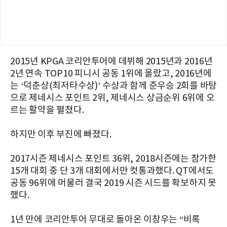
2015
년
KPGA
코리안투어에
데뷔해
2015
년과
2016
년
2
년
연속
TOP10
피니시
공동
1
위에 올랐고,
2016
년에
는
‘
덕춘상
(
최저타수상
)’
수상과
함께
준우승
2
회를
바탕
으로
제네시스
포인트
2
위
,
제네시스
상금순위
6
위에
오
르는
활약을
펼쳤다
.
하지만
이후 부진에 빠졌다.
2017시즌
제네시스
포인트
36
위,
2018
시즌에는
참가한
15
개
대회 중
단
3
개
대회에서만
컷통과했다
. QT
에서도
공동
96
위에
머물러
결국
2019
시즌
시드를
확보하지
못
했다
.
1년 만에 코리안투어 무대로 돌아온 이창우는
“
비록