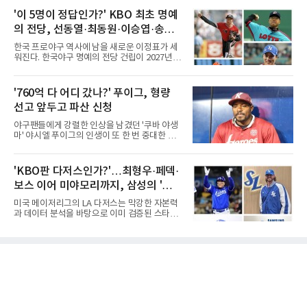
억 원, 우승상금 1억8000만 원) 2라운드에서 단
환경이다. 한국의 여름은 달라지고 있다. 과거와
독 선두로 도약했다.강채연은 7일 제주도 서귀
'이 5명이 정답인가?' KBO 최초 명예
비교하기 어려울 정도로 폭염이 길어지고 강해
포의 테디밸리 골프앤리조트(파72)에서 열린 2
지고 있다. 여기에 장마, 이
의 전당, 선동열·최동원·이승엽·송진
라운드에서 버디 5개와 보기 1개를 묶어 4언더
파 68타를 쳤다. 중간합계 9언더파 135타로 전
우·김응용을 둘러싼 논쟁
한국 프로야구 역사에 남을 새로운 이정표가 세
날 공동 4위에서 선두로 올라섰다. 공동 2위 그
워진다. 한국야구 명예의 전당 건립이 2027년으
룹(8언더파 136타)과는 한 타 차다.이 대회는 그
로 다가오면서 이제 야구계의 관심은 하나의 질
에게 특별하다. 2023년 정규투어에 데뷔한 강채
문으로 향하고 있다. "누가 한국 야구 최초의 명
연은 2024년 8월 이 대회에서 공동 2위로 주목
예의 전당 헌액자가 될 것인가?"현재 가장 많이
'760억 다 어디 갔나?' 푸이그, 형량
받았으나, 지난해 상금순위 75위에 그쳐 시드순
거론되는 후보군은 선동열, 최동원, 이승엽, 송
위전으로 밀렸고 본선에서도 78위에
선고 앞두고 파산 신청
진우, 그리고 김응용 감독이다. 한국 야구의 시
대별 상징성과 업적을 고려하면 충분히 설득력
야구팬들에게 강렬한 인상을 남겼던 '쿠바 야생
있는 이름들이다.선동열은 한국 야구가 배출한
마' 야시엘 푸이그의 인생이 또 한 번 중대한 갈
최고의 투수로 평가받는다. 해태 시절 통산 146
림길에 섰다. 메이저리그와 한국 프로야구에서
승과 평균자책점 1.20이라는 압도적인 기록을
거액을 벌었던 푸이그가 연방 사건 선고를 앞두
남겼고, 1980년대 후반 리그를 지배했다. 일본
고 파산보호를 신청했다.푸이그는 최근 미국 플
'KBO판 다저스인가?'…최형우·페덱·
프로야구에서도 성공하며 한국 선수의 해외 진
로리다 파산 법원에 챕터11 파산보호 신청을 냈
출 가능성을 보여준 상징적인 존
보스 이어 미야모리까지, 삼성의 '스펙
다. 챕터11은 기업이나 개인이 채권자들과 협의
를 통해 재정 구조를 재편할 수 있도록 돕는 제도
만렙' 승부수
미국 메이저리그의 LA 다저스는 막강한 자본력
다.미 매체들에 따르면 푸이그의 자산 규모는
과 데이터 분석을 바탕으로 이미 검증된 스타들
1000만~5000만 달러(약 146억~730억 원), 부
을 영입하는 대표적인 팀이다. 오타니 쇼헤이를
채는 100만~1000만 달러(약 14억~146억 원) 수
비롯해 메이저리그 정상급 선수들을 품으며 매
준으로 신고됐다. 다만 법원은 채권자 목록과 자
시즌 우승 후보로 평가받는 다저스의 행보는 늘
산 내역 등 일부 필수 자료가 빠졌다며 서류 미비
야구계의 관심을 끌었다. 가능성에 투자하기보
를 지적했다.관심이 쏠리는 이
다, 이미 무대에서 증명한 선수들을 통해 당장의
경쟁력을 끌어올린다는 점이다.최근 한국 프로
야구에서도 비슷한 방향성을 보여주는 팀이 있
다. 바로 삼성 라이온즈다. 삼성은 오프시즌 최형
우를 다시 품었다. 이는 단순한 베테랑 영입이 아