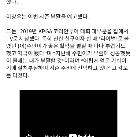
했다.
이창우는 이번 시즌 부활을 예고했다.
그는 “
2019
년
KPGA
코리안투어
대회
대부분을
집에서
TV
로
시청했다
.
특히
친한
친구이자
한
때
‘
라이벌
’
로
불
렸던
(
이
)
수민이가
좋은
활약을
펼칠
때
마다
부럽기도
했고
자극이
됐다
”
며
“
지난해
수민이가
부활에
성공했듯
이
올해는
내가
부활할
것”이라며 “어렵게
얻은
기회이
기에
절치부심하며
시즌
준비에
전념하고
있다
”
고 각오
를 다졌다.