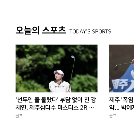
오늘의 스포츠
TODAY'S SPORTS
'선두인 줄 몰랐다' 부담 없이 친 강
제주 '폭염
채연, 제주삼다수 마스터스 2R 단
약... 박예
독 선두
골프
골프