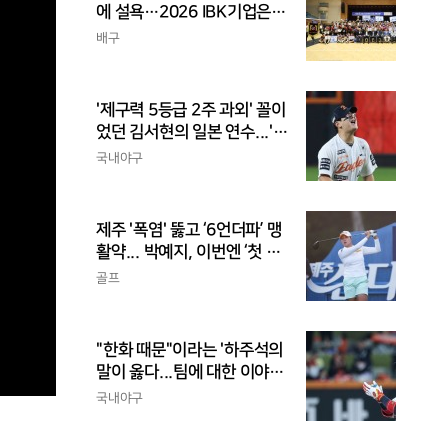
에 설욕…2026 IBK기업은행
배 전국중고배구대회 우승
배구
'제구력 5등급 2주 과외' 꼴이
었던 김서현의 일본 연수...'종
합검진표'에 불과
국내야구
제주 '폭염' 뚫고 ‘6언더파’ 맹
활약... 박예지, 이번엔 ‘첫 우
승’ 가나
골프
"한화 때문"이라는 '하주석의
말이 옳다...팀에 대한 이야
기, 끝까지 안 하는 게 도리
국내야구