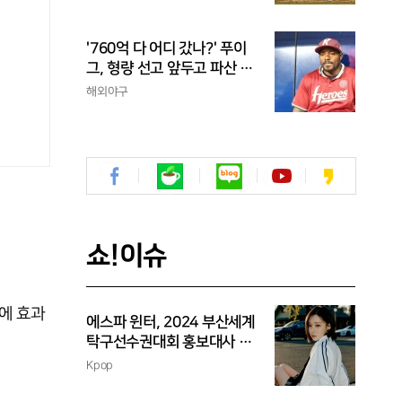
'760억 다 어디 갔나?' 푸이
그, 형량 선고 앞두고 파산 신
청
해외야구
쇼!이슈
에 효과
에스파 윈터, 2024 부산세계
탁구선수권대회 홍보대사 위
촉
Kpop