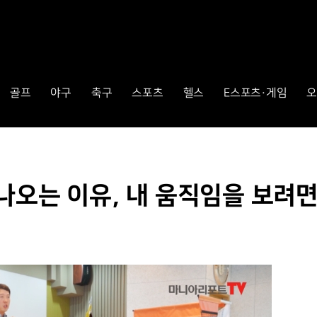
골프
야구
축구
스포츠
헬스
E스포츠·게임
오
이 나오는 이유, 내 움직임을 보려면