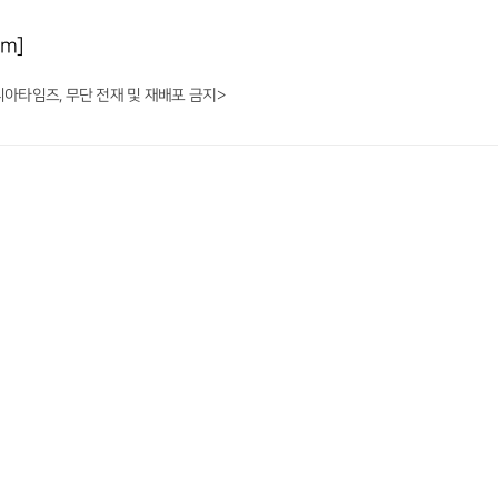
om]
니아타임즈, 무단 전재 및 재배포 금지>