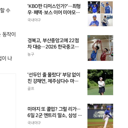
'KBO판 다저스인가?'…최형
할 수
우·페덱·보스 이어 미야모리
까지, 삼성의 '스펙 만렙' 승부
국내야구
수
는 동작이
경복고, 부산중앙고에 22점
차 대승…2026 한국중고농
구 주말리그 왕중왕전 첫 승
농구
업이 나
신고
'선두인 줄 몰랐다' 부담 없이
친 강채연, 제주삼다수 마스
터스 2R 단독 선두
골프
미야지 또 콜업? 그럴 리가…
6일 2군 엔트리 말소, 삼성 새
아시아쿼터 찾았나
국내야구