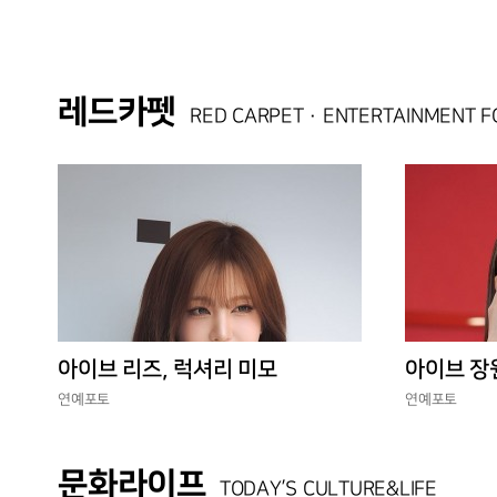
레드카펫
RED CARPET · ENTERTAINMENT 
아이브 리즈, 럭셔리 미모
아이브 장
연예포토
연예포토
문화라이프
TODAY’S CULTURE&LIFE