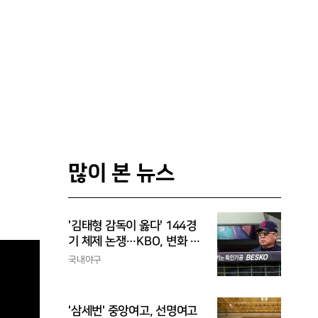
많이 본 뉴스
'김태형 감독이 옳다' 144경
기 체제 논쟁…KBO, 변화 고
민해야, 환경에 맞는 경기 수
국내야구
가 바람직
'삼세번' 중앙여고, 선명여고