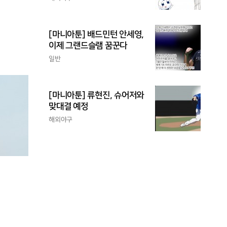
[마니아툰] 배드민턴 안세영,
이제 그랜드슬램 꿈꾼다
일반
[마니아툰] 류현진, 슈어저와
맞대결 예정
해외야구