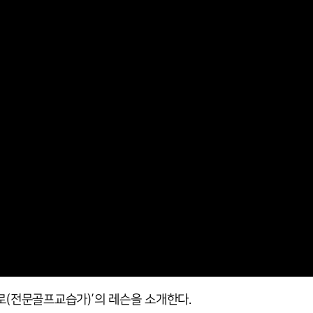
 프로(전문골프교습가)’의 레슨을 소개한다.