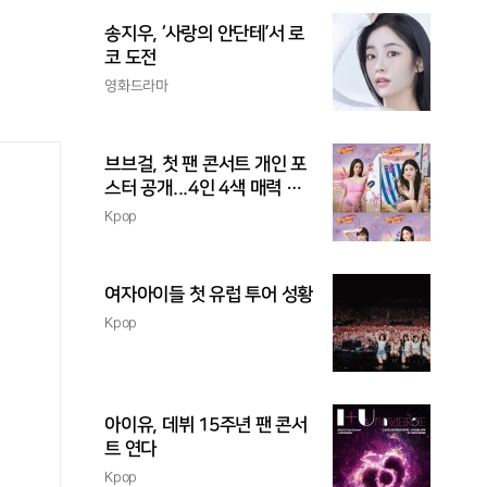
송지우, ‘사랑의 안단테’서 로
코 도전
영화드라마
브브걸, 첫 팬 콘서트 개인 포
스터 공개...4인 4색 매력 발
산
Kpop
여자아이들 첫 유럽 투어 성황
Kpop
아이유, 데뷔 15주년 팬 콘서
트 연다
Kpop