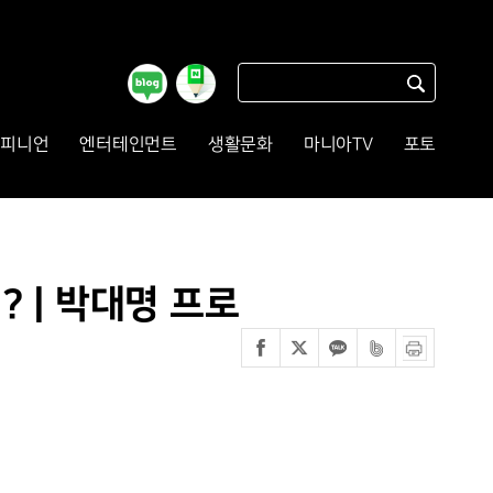
피니언
엔터테인먼트
생활문화
마니아TV
포토
? | 박대명 프로