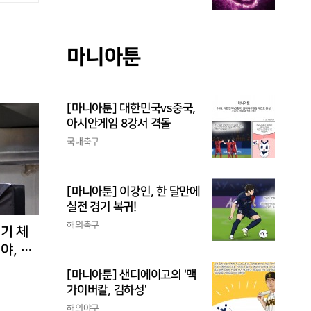
마니아툰
[마니아툰] 대한민국vs중국,
아시안게임 8강서 격돌
국내축구
[마니아툰] 이강인, 한 달만에
실전 경기 복귀!
해외축구
경기 체
야, 환
[마니아툰] 샌디에이고의 '맥
가이버칼, 김하성'
해외야구