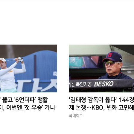
' 뚫고 ‘6언더파’ 맹활
'김태형 감독이 옳다' 144
지, 이번엔 ‘첫 우승’ 가나
제 논쟁…KBO, 변화 고민해
경에 맞는 경기 수가 바람직
국내야구