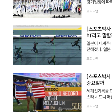
경기일정에 따라
확인한다. 신문
오피니언
는 그날의 경기
기술의 낫고 못함
뜻하는 일정(日
[스포츠박사 기
온다. 순종실록
h)‘라고 말
일본이 세계주니
전해졌다. 일본
권대회 남자 4
오피니언
ｍ 계주에서 우
떨쳤다. 2008년 베이징올림픽 남자 400m 계주에서 사상 처음으로 동메달을 획득 했다.201
6년 폴란드 비
[스포츠박사 기
어 계주팀은 2
중요할까
을 판독
세계신기록을 표
스타 시드니 매클
22 세계육상선
오피니언
뒤 성조기를 등