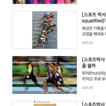
일환이다. 화동
행사는 화동이 
같은 아이라는 ‘
[스포츠 박사 
은 모두 한국,
squalifie
육상은 기록을 
규정을 제대로 
(Foul)’과 ‘
오피니언
하기 때문이다. 파울(Foul)이라는 말은 원래 안 좋다는 의미이다. 인터넷 용어사전 위키너리에
따르면 고대 게르
단어로 정착했다
[스포츠박사 기
세기 부터였다.
을 쓸까
피치(Pitch)
치’라고 주로 부
한다. 물론 필드
오피니언
어를 축구경기장
명하는 데에도 
을 묘사하는 것
[스포츠박사 