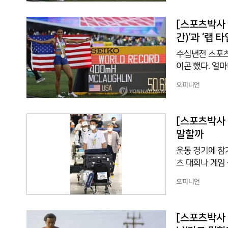
권대회를 후원한
로 불리는 세계
[스포츠박사 기
최하는 모든 대
간)’과 ‘랩 
수십년전 스포츠
이곤 했다. 얼
영, 사이클, 
오피니언
때문에 시간관리가
분할 시간(Spli
결승선까지 도달
[스포츠박사 기
009년 베를린
말할까
운동 경기에 참
츠 대회나 게임
수(選手)’는 일본
오피니언
는 원래 어떤 
을 많이 쓰기 때
트(athlete)'
[스포츠박사 기
수(選手)’에 ‘손