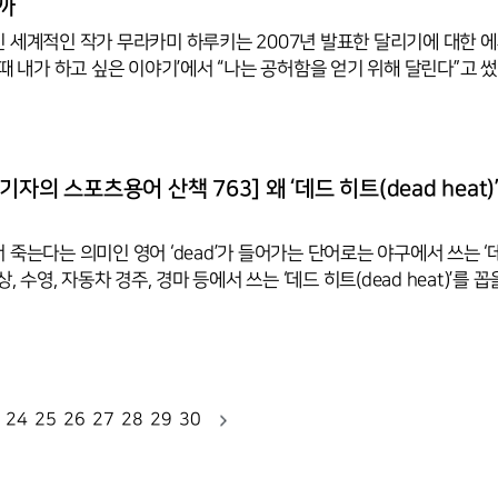
할까
 세계적인 작가 무라카미 하루키는 2007년 발표한 달리기에 대한 
때 내가 하고 싶은 이야기’에서 “나는 공허함을 얻기 위해 달린다”고 썼
일에서 벗어나 달리기에서 몸과 마음을 비우며 짜릿함을 만끽한다는 
 통해 느끼는 이런 순간을 스포츠용어로 ‘러너스 하이(Runner’s Hi
 그대로 달리는 사람이 마치 하늘을 날 듯 몸이 가벼워지고 기분이 좋아
사람이라는 뜻인 ‘Runner’에 소유격 표현인 ‘s’와 높다는 뜻의 부사형인 
자의 스포츠용어 산책 763] 왜 ‘데드 히트(dead heat)
러너스 하이’라는 말을 처음 듣는 이들은 높이뛰기하
죽는다는 의미인 영어 ‘dead’가 들어가는 단어로는 야구에서 쓰는 ‘데
과 육상, 수영, 자동차 경주, 경마 등에서 쓰는 ‘데드 히트(dead heat)’를 꼽
서 쓰인 '데드’는 종목 상황에 따라 뜻이 다르다. 데드 볼은 말 그대로 ‘죽
다는 표현은 현실적으로 말이 안되지만 상황적으로 볼이 경기 중에 역할
 플레이에 즉시 쓰지 못하게 됐다는 의미이다. 데드 볼은 본 뜻은 투수
에 스치거나 맞는 것을 말한다. 미국 메이저리그 초창기인 1866년 ‘미
리 채드윅(1824-1904)의 ‘야구 게임(The
24
25
26
27
28
29
30