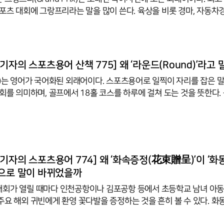
스포츠 대회에 그랑프리라는 말을 많이 쓴다. 육상을 비롯 경마, 자동차경
 스케이팅 등에 그랑프리 대회가 있다. 오는 9월 체코 프라하에서 열린 
 석양 무렵 출발, 프라하의 아름다운 강변도로를 10km 달리는 환상
엘리트 선수들은 물론 수많은 일반 러너들이 참가해 코스 곳곳에서 벌어
기며 프라하의 아름다운 밤을 만끽한다. 체코 맥주회사 비렐이 타이틀
기자의 스포츠용어 산책 775] 왜 ‘라운드(Round)’라고
를 맡아 운영하고 있다. 그랑프리는 원래 프랑스어이다. 영어로는 'Grand prize
d)는 영어가 국어화된 외래어이다. 스포츠용어로 일찍이 자리를 잡은 말
 회를 의미하며, 골프에서 18홀 코스를 하루에 걸쳐 도는 것을 뜻한다.
 1회, 1번의 의미를 갖는다. 트랙 종목에서는 조를, 필드 종목에선 경
. 예선이나 준결승, 결승을 의미할 때도 있다. 영어용어사전 등에 따르
 라운드는 1250년에서 1300년 사이 공식적인 문서에 처음 등장한다
us’를 거쳐 고대 프랑스어 ‘Ront’에서 영어로 변형됐다. 미국 폴딕슨 야
운드는 야구에서 이닝을 의미하는 말로 미국 야구 초창기인 1859년부
기자의 스포츠용어 774] 왜 ‘화속증정(花束贈呈)’이 ‘화
’으로 말이 바뀌었을까
회가 열릴 때마다 인천공항이나 김포공항 등에서 초등학교 남녀 아동
주요 해외 귀빈에게 환영 꽃다발을 증정하는 것을 흔히 볼 수 있다. 화
 품격 있는 예우와 한국의 따뜻한 정서를 느낄 수 있는 공항의전 프