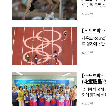
의 단일 종목 
도, 펜싱, 피겨
오피니언
라하 그랑프리는
상 대회이다. 
이브 공연을 즐
[스포츠박사 
라운드(Roun
투 경기에서 한
선 1경기, 또는
오피니언
나타낼 때 쓴다
둥글다는 의미인
어 ‘Rotund
전에 의하면 라
[스포츠박사 
(花童贈呈)
국내에서 국제대
회에 참가하는 
행사는 귀빈에게
오피니언