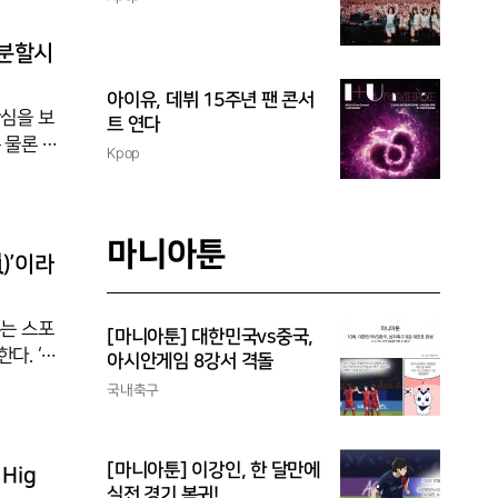
 이벤트
연맹이 개
 분할시
산업 분
아이유, 데뷔 15주년 팬 콘서
관심을 보
트 연다
 물론 수
Kpop
어진다.
me),
서 시작부터
마니아툰
볼트가 2
員)’이라
수는 스포
[마니아툰] 대한민국vs중국,
다. ‘선
아시안게임 8강서 격돌
손 수’자
국내축구
에서 손
 '애슬리
[마니아툰] 이강인, 한 달만에
Hig
실전 경기 복귀!