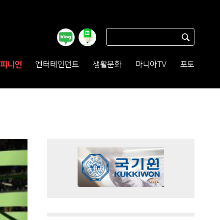
피니언
엔터테인먼트
생활문화
마니아TV
포토