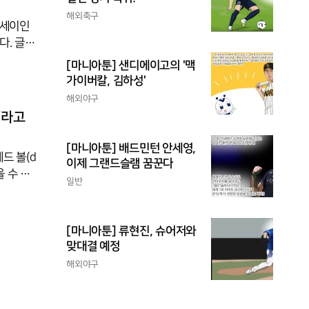
해외축구
에세이인
다. 글쓰
뜻이었다.
[마니아툰] 샌디에이고의 '맥
gh)라
가이버칼, 김하성'
지는 것을
해외야구
‘Hig
’라고
[마니아툰] 배드민턴 안세영,
드 볼(d
이제 그랜드슬램 꿈꾼다
을 수 있
일반
은 볼’이
이 정지
가 던진
[마니아툰] 류현진, 슈어저와
국 야구
맞대결 예정
해외야구