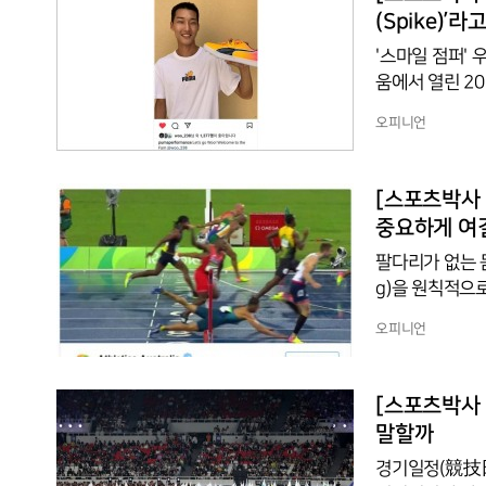
이다. (본 코너 
(Spike)’
'스마일 점퍼'
움에서 열린 2
올랐다. 기록지
오피니언
의 의미는 더 
다. 그가 신고
이카) 은퇴 후
[스포츠박사 
올림픽 단거리 
중요하게 여
팔다리가 없는 몸
g)을 원칙적으
으로 베이스를 
오피니언
서 마치 헤드 
었다. 일명 ‘다이빙
3조 경기에서 
[스포츠박사 
다. 올리베이라는
말할까
경기일정(競技日