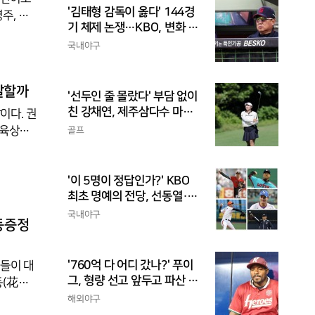
'김태형 감독이 옳다' 144경
주, 유
기 체제 논쟁…KBO, 변화 고
비렐 프
민해야, 환경에 맞는 경기 수
국내야구
적인 육
가 바람직
지는 라
 스폰서
 말할까
'선두인 줄 몰랐다' 부담 없이
'로 번역
친 강채연, 제주삼다수 마스
이다. 권
터스 2R 단독 선두
 육상에
골프
기 회차를
면 원래
'이 5명이 정답인가?' KBO
. 라틴
최초 명예의 전당, 선동열·최
구용어사
동원·이승엽·송진우·김응용
국내야구
동증정
을 둘러싼 논쟁
'760억 다 어디 갔나?' 푸이
들이 대
그, 형량 선고 앞두고 파산 신
동(花童)
청
로그램의
해외야구