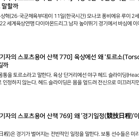
251회 ‘영국에선 왜 축구장을 ‘피치(Pitch)’라고 말할까
라고 말할까
 우상혁(26·국군체육부대)이 11일(한국시간) 모나코 퐁비에유 루이 2
022 세계육상연맹 다이아몬드리그 남자 높이뛰기 경기에서 바심에 이
와 방송 카메라에 드러나지 않은 사연을 들여다보면그가 모나코에서 
커진다. 이번 대회서 우상혁은 새 스파이크를 길들일 시간이 부족해아쉬
 경기를 한 스파이크는 스포츠 브랜드 푸마 제품이었다. 푸마는 우사인 
 육상 최고 스타로 떠오른 남자 장대높이뛰기의 아먼드 듀플랜티스(23·
기자의 스포츠용어 산책 770] 육상에선 왜 '토르소(Torso
더블더블(2016년 리우데자네이루·2021년 도쿄 여자 100·200ｍ연
길까
통을 토르소라고 말한다. 육상 단거리에선 야구 헤드 슬라이딩(Head S
로 인정하지 않는다. 헤드 슬라이딩은 몸을 엎드려 전신으로 미끄러지
터치하는 동작을 말한다. 하지만 2016년 리우올림픽 남자육상 110m
슬라이딩과 같은 자세로 골인한 이례적인 장면이 펼쳐져 논란을 일으킨 
 골인’의 주인공은 브라질의 빅토르 데 올리베이라다. 남자 110m 허들 예선
올리베이라는 골인 지점을 앞두고 몸을 날려 골인해 사람들을 깜짝 놀라
기자의 스포츠용어 산책 769] 왜 ‘경기일정(競技日程)’
 13초 63을 기록하며 골인해, 3조 4위로 준결승에 진출했다. 이 기
程)은 경기가 벌어지는 전반적인 일정을 말한다. 보통 선수들은 미