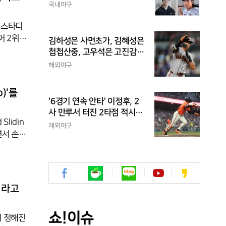
석의 엇갈린 거취와 현실
국내야구
세스타디
어 2위에
김하성은 사면초가, 김혜성은
거둔 성과
첩첩산중, 고우석은 고진감
움을 줬
래, 송성문은 무난지경... 이
해외야구
정후는?
볼트(자메
스웨덴),
)'를
속
'6경기 연속 안타' 이정후, 2
사 만루서 터진 2타점 적시
lidin
타...타율 0.303
해외야구
면서 손끝
 허들에
적이 있
게 했
이라고
록
쇼!이슈
리 정해진