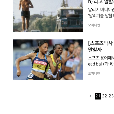
h)’라고 말
달리기 마니아인
‘달리기를 말할 
기의 일상적인 
오피니언
하루키가 달리기를
고 말한다. 말
뜻한다. 달리는 
[스포츠박사 기
h’로 구성된 ‘
말할까
스포츠 용어에서 
ead ball)’
다. ‘두 용어에
오피니언
다. 볼이 죽었
됐다는 뜻이다.
공이 타자의 몸
기록의 아버지’ 헨
21
22
23