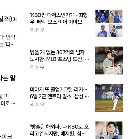
. 화동
다. 꽃
'KBO판 다저스인가?'…최형
동과 증정
실격(Di
우·페덱·보스 이어 미야모리
까지, 삼성의 '스펙 만렙' 승부
국내야구
수
다. 만약
는 ‘파울
적되면 실격
잃을 게 없는 307억의 남자
노시환, MLB 포스팅 도전...
시장 평가는 의외일 수 있어
재와 같은
국내야구
은 15
라는 말
미야지 또 콜업? 그럴 리가…
피
6일 2군 엔트리 말소, 삼성 새
아시아쿼터 찾았나
의미로 통
국내야구
특별한 단
드를 설
은 지역
'방출된 해외파, 다 KBO로 오
로 쓴 것
라고?' 최지만, 배지환, 심준
파이크