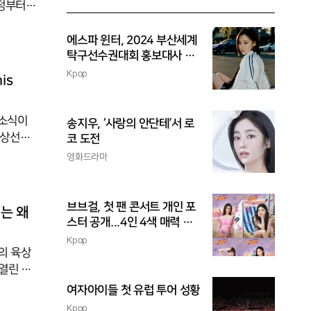
일정부터
궁금해하
말은 원래
에스파 윈터, 2024 부산세계
 순서를
탁구선수권대회 홍보대사 위
촉
 1번 나
Kpop
is
 소식이
송지우, ‘사랑의 안단테’서 로
육상선수
코 도전
자 400
영화드라마
 이름을
자 주니
브브걸, 첫 팬 콘서트 개인 포
’는 왜
통과 장면
스터 공개...4인 4색 매력 발
산
Kpop
의 육상
열린 20
며 우승한
여자아이들 첫 유럽 투어 성황
육상선수
Kpop