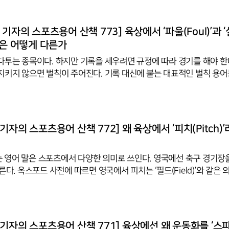
 행사는 공항뿐 아니라 주요 국제 행사장에서 공식 식순 때 하기도 한다
꽃다발을 증정하는 것을 말한다. 보통 ‘화동증정(花童贈呈)’이라고 부른
화동(花童)’과 남에게 물건을 준다는 ‘증정(贈呈)’이 합친 말이다. 화
기자의 스포츠용어 산책 773] 육상에서 ‘파울(Foul)’과 ‘
 중국, 일본 등에서 오래전부터 쓰던 한자어이다. 조선왕조
d)’은 어떻게 다른가
다투는 종목이다. 하지만 기록을 세우려면 규정에 따라 경기를 해야 한
지키지 않으면 벌칙이 주어진다. 기록 대신에 붙는 대표적인 벌칙 용어
실격(Disqualified)’이다. 파울과 실격은 동전의 양면과 같다. 파울이 누
만어 ‘Fulaz’가 어원이다. 고대 영어 ‘’Ful’을 거쳐 중세 영어부터 현
. 스포츠 용어로 불공평하거나 관습에 반하는 행위라는 의미로 쓰인 것
자의 스포츠용어 산책 772] 왜 육상에서 ‘피치(Pitch)’
 1797년 처음 기록상으로 파울이라는 말이 스포
라는 영어 말은 스포츠에서 다양한 의미로 쓰인다. 영국에선 축구 경기장을 ‘
른다. 옥스포드 사전에 따르면 영국에서 피치는 ‘필드(Field)’와 같은 
 또는 ‘그라운드(Ground)’라고도 하지만 축구 본고장답게 피치라는 
이라는 말로 쓴다. 원래 피치는 크리켓과 럭비를 하는 데 사용되는 필
사용된다. 영국인들은 필드라는 단어를 농사를 짓기 위해 사용되는 넓
으로 간주한다. 피치는 스포츠 전용 구역을 뜻하는 좀 더 구체적인 용어
기자의 스포츠용어 산책 771] 육상에선 왜 운동화를 ‘스