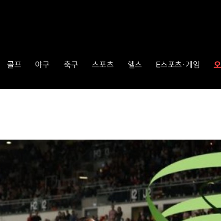
오
골프
야구
축구
스포츠
헬스
E스포츠·게임