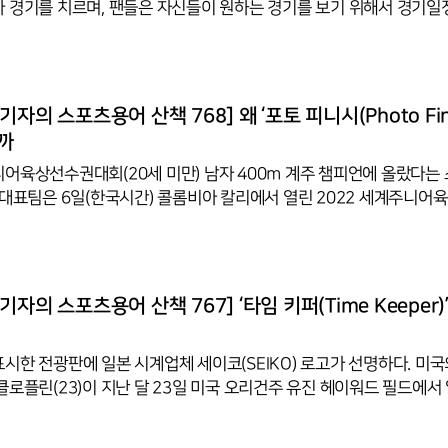
 경기를 치르며, 팬들은 자신들이 원하는 경기를 보기 위해서 경기
이나 방송 등에서 오늘의 경기일정 등을 매일 보도하는 것은 팬들이 
 일정등을 알리기 위한 때문이다. 경기일정은 일본식 한자어이다. 이 
을 서로 겨루는 일인 경기(競技)와 그 날에 할 일, 또는 그 분량이나
程)이 합쳐진 것이다. 조선왕조실록 등을 검색해보면 경기라는 말은 딱
자의 스포츠용어 산책 768] 왜 ‘포토 피니시(Photo Fin
 부록 5권, 순종 7년 11월7일 ‘특별히 엽우경기대회(獵友競技大會)
할까
어육상선수권대회(20세 미만) 남자 400ｍ 계주 챔피언에 올랐다는
 대표팀은 6일(한국시간) 콜롬비아 칼리에서 열린 2022 세계주니어
00ｍ 계주 결선에서 39초35로 우승했다. 일본이 세계주니어선수권 남
승한 건 이번이 처음이다. 일본은 이미 계주에서는 세계적인 강국으로
드고슈치, 2014년 미국 오리건주 유진 대회에서 2위에 올랐던 일본 남
자의 스포츠용어 산책 767] ‘타임 키퍼(Time Keeper)
022년 칼리에서는 마침내 금빛 메달을 수확했다. 최종 순위는 결승선 
시한 전광판에 일본 시계업체 세이코(SEIKO) 로고가 선명하다. 미국
로플린(23)이 지난 달 23일 미국 오리건주 유진 헤이워드 필드에서 
수권대회 여자 400ｍ 허들 결선에서 50초68의 세계 신기록을 세우
 뒤로 펼쳐보이고 전광판 옆에서 기념 포즈를 취했다. 사진에는 세계