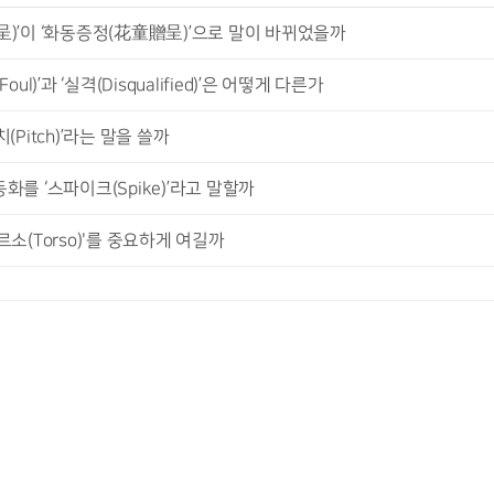
呈)’이 ‘화동증정(花童贈呈)’으로 말이 바뀌었을까
)’과 ‘실격(Disqualified)’은 어떻게 다른가
Pitch)’라는 말을 쓸까
를 ‘스파이크(Spike)’라고 말할까
소(Torso)'를 중요하게 여길까