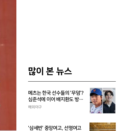
많이 본 뉴스
메츠는 한국 선수들의 '무덤'?
심준석에 이어 배지환도 방
출...심준석은 이미 귀국, 배
해외야구
지환은 미국 잔류할 듯
'삼세번' 중앙여고, 선명여고