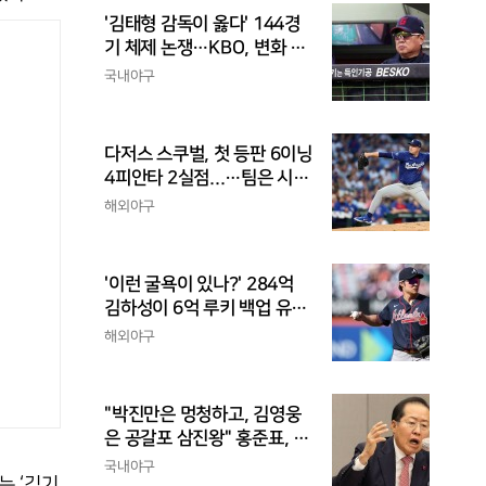
'김태형 감독이 옳다' 144경
기 체제 논쟁…KBO, 변화 고
민해야, 환경에 맞는 경기 수
국내야구
가 바람직
다저스 스쿠벌, 첫 등판 6이닝
4피안타 2실점...…팀은 시즌
최다 5연패
해외야구
'이런 굴욕이 있나?' 284억
김하성이 6억 루키 백업 유격
수라니...자비스, 수비도 김하
해외야구
성보다 한 수 위 평가
"박진만은 멍청하고, 김영웅
은 공갈포 삼진왕" 홍준표, 또
삼성 저격..."무사 만루에 플
국내야구
는 ‘김기