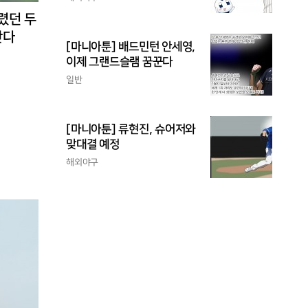
렸던 두
난다
[마니아툰] 배드민턴 안세영,
이제 그랜드슬램 꿈꾼다
일반
[마니아툰] 류현진, 슈어저와
맞대결 예정
해외야구