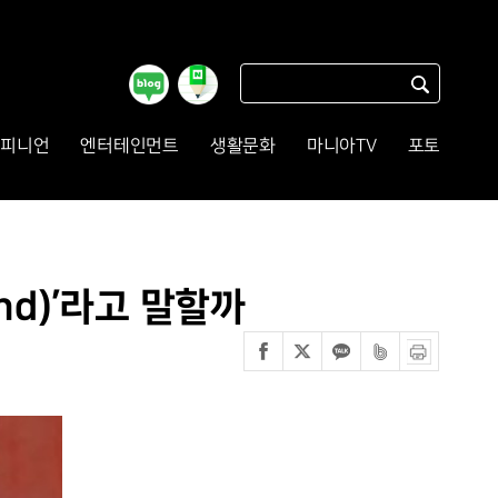
피니언
엔터테인먼트
생활문화
마니아TV
포토
nd)’라고 말할까