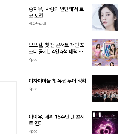
송지우, ‘사랑의 안단테’서 로
코 도전
영화드라마
브브걸, 첫 팬 콘서트 개인 포
스터 공개...4인 4색 매력 발
산
Kpop
여자아이들 첫 유럽 투어 성황
Kpop
아이유, 데뷔 15주년 팬 콘서
트 연다
Kpop