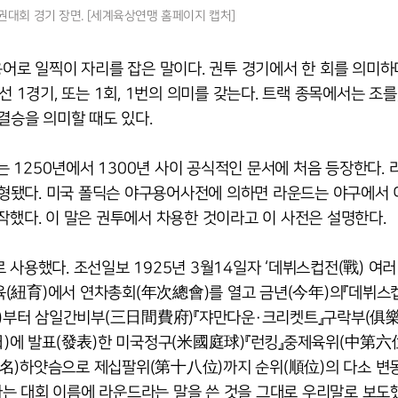
권대회 경기 장면. [세계육상연맹 홈페이지 캡처]
용어로 일찍이 자리를 잡은 말이다. 권투 경기에서 한 회를 의미하
 1경기, 또는 1회, 1번의 의미를 갖는다. 트랙 종목에서는 조를
결승을 의미할 때도 있다.
1250년에서 1300년 사이 공식적인 문서에 처음 등장한다. 
어로 변형됐다. 미국 폴딕슨 야구용어사전에 의하면 라운드는 야구에서
작했다. 이 말은 권투에서 차용한 것이라고 이 사전은 설명한다.
 사용했다. 조선일보 1925년 3월14일자 ‘데뷔스컵전(戰) 여
육(紐育)에서 연차총회(年次總會)를 열고 금년(今年)의『데뷔스
)부터 삼일간비부(三日間費府)『쟈만다운·크리켓트』구락부(俱
에 발표(發表)한 미국정구(米國庭球)『런킹』중제육위(中第六位
除名)하얏슴으로 제십팔위(第十八位)까지 순위(順位)의 다소 변
는 대회 이름에 라운드라는 말을 쓴 것을 그대로 우리말로 보도