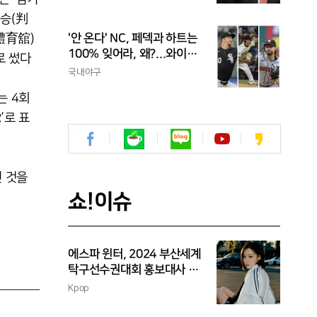
라이 하나도 못 치는 선수가
프로냐?"
승(判
體育舘)
'안 온다' NC, 페덱과 하트는
100% 잊어라, 왜?...와이스
로 썼다
도 한화 복귀 알 수 없어
국내야구
는 4회
’로 표
진 것을
쇼!이슈
에스파 윈터, 2024 부산세계
탁구선수권대회 홍보대사 위
촉
Kpop