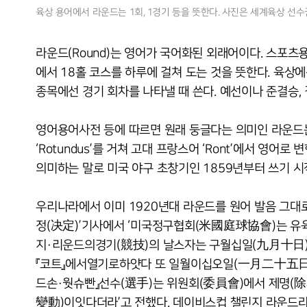
육상 용어에서 라운드는 1회, 1경기 등을 뜻한다. 사진은 세계육상 선수
라운드(Round)는 영어가 국어화된 외래어이다. 스포츠
에서 18홀 코스를 하루에 걸쳐 도는 것을 뜻한다. 육상에선
종목에선 경기 회차를 나타낼 때 쓴다. 예선이나 준결승, 
영어용어사전 등에 따르면 원래 둥글다는 의미인 라운드는 
‘Rotundus’를 거쳐 고대 프랑스어 ‘Ront’에서 영
의미하는 말로 미국 야구 초창기인 1859년부터 쓰기 시
우리나라에서 이미 1920년대 라운드를 원어 발음 그대로
정(决定)’기사에서 ‘미국정구협회(米國庭球協會)는 유
지·리운드의경기(競技)의 날스자는 구월십일(九月十日
『코트』에서열기로하얏다 또 일월이십오일(一月二十五日)
드손·웟슈빤』선수(選手)는 위원회(委員會)에서 제명(
變動)이잇다더라’고 전했다. 데이비스컵 챌린지 라운드라