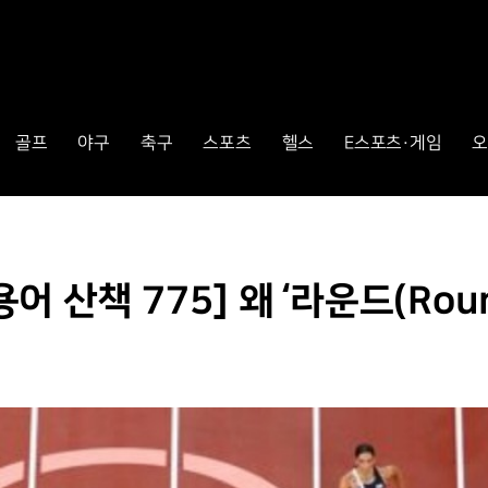
골프
야구
축구
스포츠
헬스
E스포츠·게임
오
 산책 775] 왜 ‘라운드(Rou