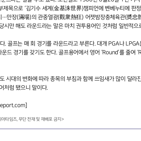
 부제목으로 ‘김기수 세계(金基洙世界)챔피언에 벤베누티에 판정
까지…만장(滿場)의 관중열광(觀衆熱狂) 어젯밤장충체육관(奬忠
. 당시만 해도 라운드라는 말은 마치 권투용어인 것처럼 일반적으
 골프는 매 회 경기를 라운드라고 부른다. 대개 PGA나 LPGA
운드 경기를 갖기도 한다. 골프용어에서 영어 ‘Round’를 줄여 ‘R
도 시대의 변화에 따라 종목의 부침과 함께 쓰임새가 많이 달라
용어처럼 됐으니 말이다.
ort.com]
니아타임즈, 무단 전재 및 재배포 금지>