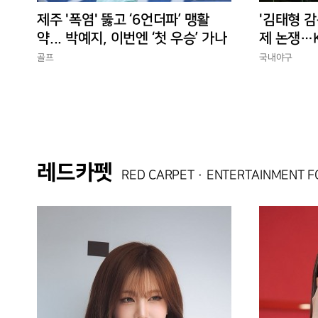
제주 '폭염' 뚫고 ‘6언더파’ 맹활
'김태형 감
약... 박예지, 이번엔 ‘첫 우승’ 가나
제 논쟁…K
경에 맞는
골프
국내야구
레드카펫
RED CARPET · ENTERTAINMENT 