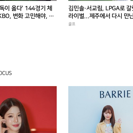
독이 옳다' 144경기 체
김민솔·서교림, LPGA로 갈
BO, 변화 고민해야, 환
라이벌...제주에서 다시 만
 경기 수가 바람직
골프
FOCUS