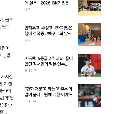
에 설욕…2026 IBK기업은행
배 전국중고배구대회 우승
배구
며, 골프
, 필드
인하부고·수성고, IBK기업은
행배 전국중고배구대회 남고
부 결승 격돌
배구
라틴어
 이닝을
'제구력 5등급 2주 과외' 꼴이
었던 김서현의 일본 연수...'종
합검진표'에 불과
국내야구
러 가지결
켑·챠렌
"한화 때문"이라는 '하주석의
樂部)의
말이 옳다...팀에 대한 이야
)의『왓
기, 끝까지 안 하는 게 도리
국내야구
동(多少
했다.