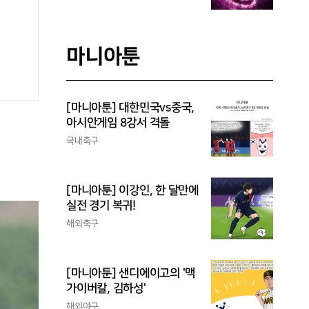
마니아툰
[마니아툰] 대한민국vs중국,
아시안게임 8강서 격돌
국내축구
[마니아툰] 이강인, 한 달만에
실전 경기 복귀!
해외축구
[마니아툰] 샌디에이고의 '맥
가이버칼, 김하성'
해외야구